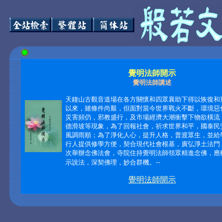
覺明法師開示
覺明法師講述
天鐘山古觀音道場在各方關懷和四眾襄助下得以恢復和
以來，雖條件尚艱，但面對當今世界戰火不斷，環境惡
災害頻仍，邪教盛行，及市場經濟大潮衝擊下物欲橫流
德滑坡等現象，為了回報社會，祈求世界和平，國泰民
風調雨順；為了淨化人心，提升人格，普渡眾生，並給
行人提供修學方便，契合現代社會根基，廣弘淨土法門
次舉辦念佛法會，寺院住持覺明法師領眾精進念佛，應
示說法，深契佛理，妙合群機。
‧‧‧
覺明法師開示