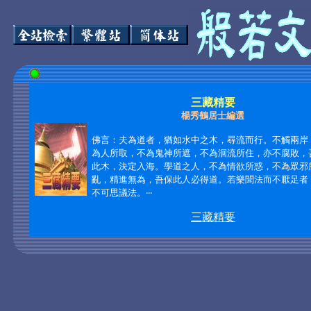
三藏精要
楊秀鶴居士編選
佛言：夫為道者，猶如水中之木，尋流而行。不觸兩岸
為人所取，不為鬼神所遮，不為洄流所住，亦不腐敗，
此木，決定入海。學道之人，不為情欲所惑，不為眾邪
亂，精進無為，吾保此人必得道。若樂聞法而不厭足者
不可思議法。
‧‧‧
三藏精要