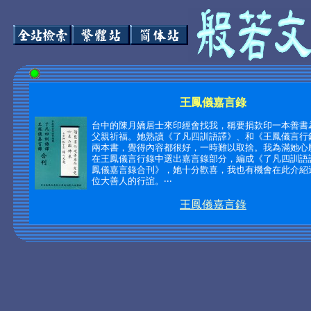
王鳳儀嘉言錄
台中的陳月嬌居士來印經會找我，稱要捐款印一本善書
父親祈福。她熟讀《了凡四訓語譯》、和《王鳳儀言行
兩本書，覺得內容都很好，一時難以取捨。我為滿她心
在王鳳儀言行錄中選出嘉言錄部分，編成《了凡四訓語
鳳儀嘉言錄合刊》，她十分歡喜，我也有機會在此介紹
位大善人的行誼。‧‧‧
王鳳儀嘉言錄