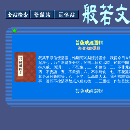
菩薩戒經選輯
海濤法師選輯
我某甲淨信優婆塞，惟願阿闍梨憶持護念，我從今日今
起淨心，乃至過是夜分訖，於明旦日初出時，於其中間
持八戒。所謂：一、不殺生，二、不偷盜，三、不非梵
四、不妄語，五、不飲酒，六、不非時食，七、不花鬘
其身及歌舞戲等，八、不坐、臥高廣大床。我今捨離如
事，誓願不捨清淨禁戒八種功德，二三重復，作如是說。‧
菩薩戒經選輯