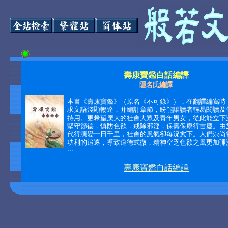
壽康寶鑑白話編譯
隱名氏編譯
本書《壽康寶鑑》（原名《不可錄》），在翻譯編寫時
求文語淺顯暢達，并編訂章節，盼能讓讀者輕易閱讀及
持用。更希望廣大的社會大眾及青年男女，從此能立下決
堅守節德，慎防色欲，戒除邪淫，保壽保康得吉慶。由
代得演變一日千里，社會的風氣卻每況愈下。人們崇尚
功利的追逐，導致道德式微，精神空乏色欲之風更加彌
‧‧‧
壽康寶鑑白話編譯