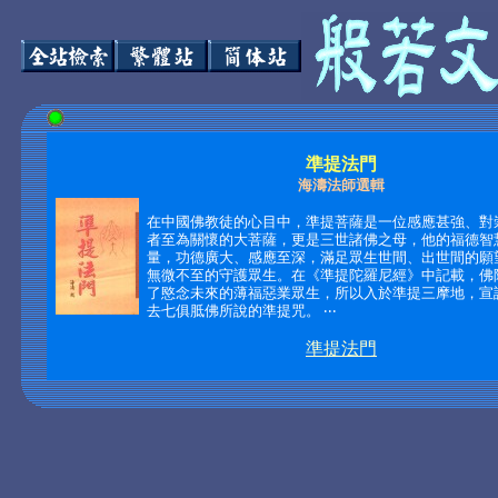
準提法門
海濤法師選輯
在中國佛教徒的心目中，準提菩薩是一位感應甚強、對
者至為關懷的大菩薩，更是三世諸佛之母，他的福德智
量，功德廣大、感應至深，滿足眾生世間、出世間的願
無微不至的守護眾生。在《準提陀羅尼經》中記載，佛
了愍念未來的薄福惡業眾生，所以入於準提三摩地，宣
去七俱胝佛所說的準提咒。 ‧‧‧
準提法門