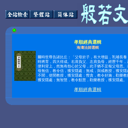
孝順經典選輯
海濤法師選輯
爾時世尊告諸比丘：「父母於子，有大增益，乳哺長養
時將育，四大得成。右肩負父、左肩負母，經歷千年，
便利背上，然無有怨心於父母，此子猶不足報父母恩。
母無信，教令信，獲安隱處；無戒，與戒教授，獲安隱
不聞，使聞教授，獲安隱處；慳貪，教令好施，勸樂教
獲安隱處；無智慧，教令黠慧，勸樂教授，獲安隱處。 ‧‧
孝順經典選輯