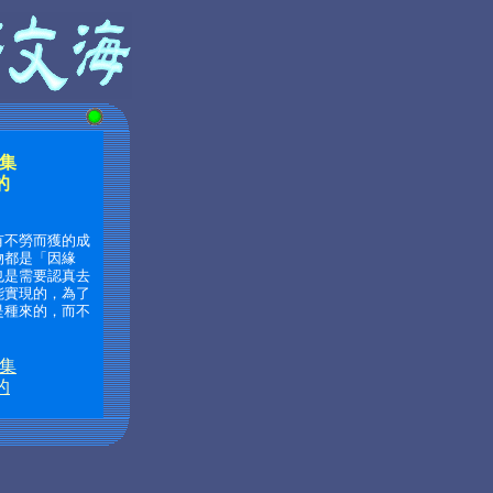
集
的
有不勞而獲的成
物都是「因緣
也是需要認真去
能實現的，為了
是種來的，而不
集
的