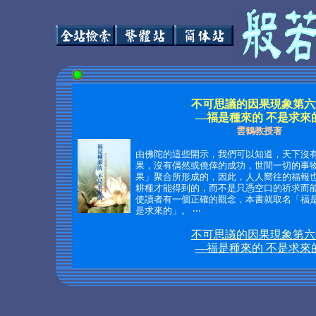
不可思議的因果現象第六
—福是種來的 不是求來
雲鶴教授著
由佛陀的這些開示，我們可以知道，天下沒
果，沒有偶然或僥倖的成功，世間一切的事
果」聚合所形成的，因此，人人嚮往的福報
耕種才能得到的，而不是只憑空口的祈求而
使讀者有一個正確的觀念，本書就取名「福
是求來的」。 ‧‧‧
不可思議的因果現象第六
—福是種來的 不是求來