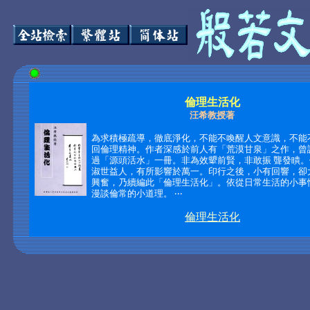
倫理生活化
汪希教授著
為求積極疏導，徹底淨化，不能不喚醒人文意識，不能
回倫理精神。作者深感於前人有「荒漠甘泉」之作，曾
過「源頭活水」一冊。非為效顰前賢，非敢振 聾發瞶。
淑世益人，有所影響於萬一。印行之後，小有回響，卻
興奮，乃續編此「倫理生活化」。依從日常生活的小事
漫談倫常的小道理。 ‧‧‧
倫理生活化