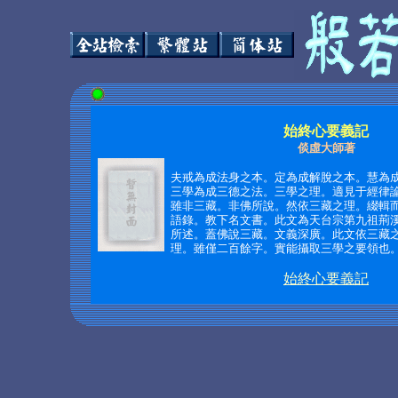
始終心要義記
倓虛大師著
夫戒為成法身之本。定為成解脫之本。慧為
三學為成三德之法。三學之理。適見于經律
雖非三藏。非佛所說。然依三藏之理。綴輯
語錄。教下名文書。此文為天台宗第九祖荊
所述。蓋佛說三藏。文義深廣。此文依三藏
理。雖僅二百餘字。實能攝取三學之要領也。‧
始終心要義記