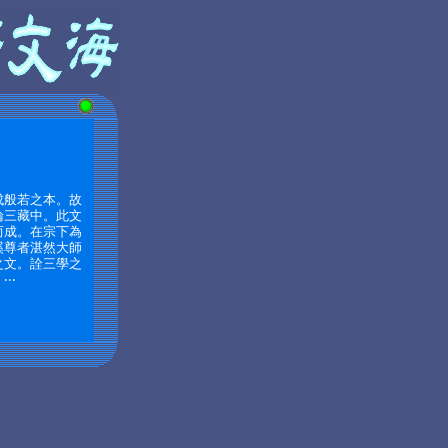
成般若之本。故
論三藏中。此文
而成。在宗下為
溪尊者湛然大師
之文。詮三學之
‧‧