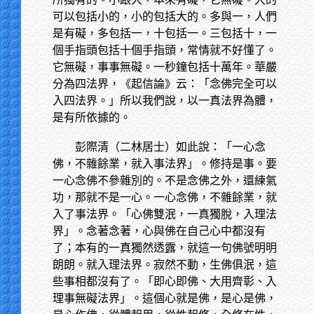
可以包括小的，小的包括大的。多與一，人們
是有礙，多包括一，十包括一。三包括十，一
個手指頭包括十個手指頭，常情就不好懂了。
它無礙，事事無礙。一秒鐘包括十萬年。華嚴
分為四法界，《起信論》云：「念佛完全可以
入四法界。」所以我們說，以一真法界為體，
是有所依據的。
彭際清（二林居士）如此說：「一心念
佛，不雜餘業，就入事法界」。修持是事。要
一心念佛不參雜別的。不是念佛之外，還練氣
功，那就不是一心。一心念佛，不雜餘業，就
入了事法界。「心佛雙泯，一真獨脫，入理法
界」。念著念著，心與佛在自己心中都沒有
了；本有的一真獨然透露，就這一句佛號明明
朗朗。就入理法界。寂然不動，生佛俱泯，這
些事相都沒有了。「即心即佛、大用齊彰、入
理事無礙法界」。這個心就是佛，是心是佛，