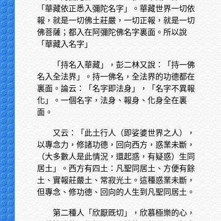
「華藏依正悉入彌陀名字」。華藏世界一切依
報，就是一切佛土莊嚴，一切正報，就是一切
佛菩薩；都入在阿彌陀佛名字裏面。所以說
「華藏入名字」
「持名入華藏」，彭二林又說：「持一佛
名入全法界」。持一佛名，全法界的功德都在
裏面。論云：「名字即法身」，「名字不異報
化」。一個名字，法身、報身、化身全在裏
面。
又云：「此土行人（即娑婆世界之人），
以專念力，修諸功德，回向西方，惑業未斷，
（大多數人是此情況，還起惑，有疑惑）生同
居土」。西方有四土：凡聖同居土、方便有餘
土、實報莊嚴土、常寂光土。這種惑業未斷，
但專念、修功德、回向的人生到凡聖同居土。
第二種人「欣厭既切」，欣慕極樂的心，