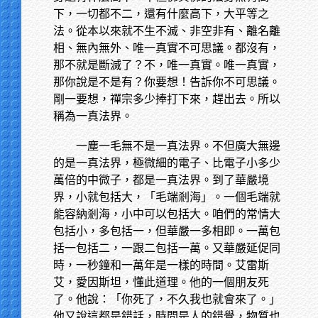
下，一切都不二，還有什麼高下，大平等之
法。從本以來就不生不滅、非空非有、離名離
相、無內無外、唯一真實不可思議。都沒有，
那不就是斷滅了？不，唯一真實。唯一真實，
那你說是不是有？你要想！告訴你不可思議。
剛一要想，禪宗多少捧打下來，趕出去。所以
稱為一真法界。
一塵一毛無不是一真法界。不但廣大無邊
的是一真法界，極微細的電子、比電子小多少
萬倍的中微子，都是一真法界。到了華嚴境
界，小就包括大，「毛端剎海」。一個毛端就
能容納剎海，小中可以包括大。咱們的常情大
包括小，多包括一，但華嚴一多相即。一萬包
括一包括二，一跟二包括一萬。又華嚴延促同
時，一秒鐘和一萬年是一樣的時間。艾雷斯
艾，愛因斯坦，懂此道理。他的一個朋友死
了。他說：「你死了，不久我也就會來了。」
他又說這都是錯話，時間是人的錯覺，物質也