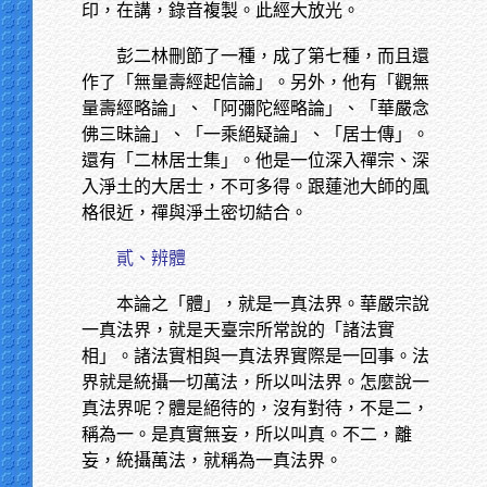
印，在講，錄音複製。此經大放光。
彭二林刪節了一種，成了第七種，而且還
作了「無量壽經起信論」。另外，他有「觀無
量壽經略論」、「阿彌陀經略論」、「華嚴念
佛三昧論」、「一乘絕疑論」、「居士傳」。
還有「二林居士集」。他是一位深入禪宗、深
入淨土的大居士，不可多得。跟蓮池大師的風
格很近，禪與淨土密切結合。
貳、辨體
本論之「體」，就是一真法界。華嚴宗說
一真法界，就是天臺宗所常說的「諸法實
相」。諸法實相與一真法界實際是一回事。法
界就是統攝一切萬法，所以叫法界。怎麼說一
真法界呢？體是絕待的，沒有對待，不是二，
稱為一。是真實無妄，所以叫真。不二，離
妄，統攝萬法，就稱為一真法界。