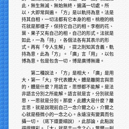
此，無生無滅、無始無終，遍滿一切處。所
以，大即常與遍。「方」是以軌持為意。法是
持其自相，一切法都有它本身的相。桃樹的桃
花就是那樣子，保持它自己的相。李樹的花、
葉、果子又有自己的相，自己的形式。法就是
如此，一為「持」，各個法各有其表示的形
式。再有「令人生解」，提之則知其含義，軌
持為意，此為「方」。「廣」言「用」，以包
博為意。包是包含一切，博是廣博無邊。
第二種說法，「方」是相大，「廣」是用
大，第一「大」字代表體大。體是離開言與思
的，體是什麼？用語言，思想都不能解。是法
非語言分別之所能解。語言就是言，分別就是
思，一思就是分別。那麼，此體大是什麼？離
言思，就是說現前自己一念介爾之心，介爾之
心就是極微小的一念之心。永遠沒有變異而包
攝一切。（底下還要細說），此部論，此點說
得很精彩。「大」就是言一念之心，瞥爾一剎