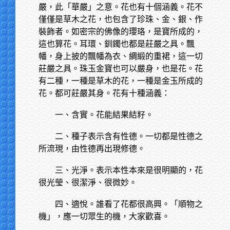
嚴，此「華嚴」之意。花也有十個涵義。花不
僅僅是草木之花，也包含了珍珠、金、銀、作
裝飾者。如密宗的佛像的瓔珞，是寶所成的，
這也算花。耳環、釧鐲也都是莊嚴之具。飄
幡，身上披的飄幡為衣、綢緞的重裙，這一切
莊嚴之具。珠玉金寶也可以嚴身，也是花。花
有二種，一種是草木的花，一種是金玉所成的
花。都可莊嚴其身。花有十種涵義：
一、含實。花能結果結籽。
二、種子表示含有性德。一切都是性德之
所流現，由性德再出現修德。
三、光淨。表示本性本來是很明顯的，花
很光瑩、很潔淨、很微妙。
四、適悅。誰看了花都很高興。「順物之
機」，應一切眾生的機，大家歡喜。