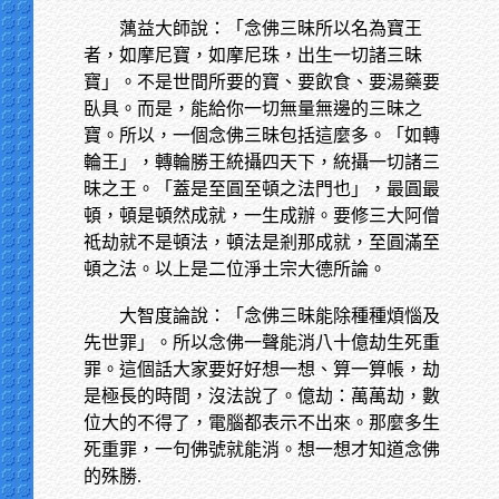
蕅益大師說：「念佛三昧所以名為寶王
者，如摩尼寶，如摩尼珠，出生一切諸三昧
寶」。不是世間所要的寶、要飲食、要湯藥要
臥具。而是，能給你一切無量無邊的三昧之
寶。所以，一個念佛三昧包括這麼多。「如轉
輪王」，轉輪勝王統攝四天下，統攝一切諸三
昧之王。「蓋是至圓至頓之法門也」，最圓最
頓，頓是頓然成就，一生成辦。要修三大阿僧
祗劫就不是頓法，頓法是剎那成就，至圓滿至
頓之法。以上是二位淨土宗大德所論。
大智度論說：「念佛三昧能除種種煩惱及
先世罪」。所以念佛一聲能消八十億劫生死重
罪。這個話大家要好好想一想、算一算帳，劫
是極長的時間，沒法說了。億劫：萬萬劫，數
位大的不得了，電腦都表示不出來。那麼多生
死重罪，一句佛號就能消。想一想才知道念佛
的殊勝
.