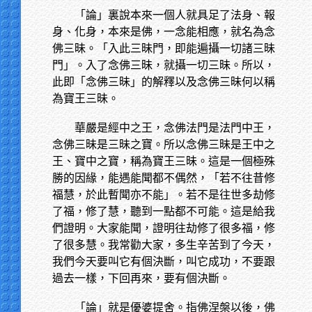
「論」裏說本來一個人就具足了法身、報
身、化身，本來是佛，一念能相應，就名為念
佛三昧。「入此三昧門，即能遍攝一切諸三昧
門」。入了念佛三昧，就攝一切三昧。所以，
此即「念佛三昧」的解釋以及念佛三昧何以稱
為寶王三昧。
華嚴是經中之王，念佛法門是法門中王，
念佛三昧是三昧之寶。所以念佛三昧是王中之
王、寶中之寶，稱為寶王三昧。這是一個極殊
勝的因緣，能遇能聞都不偶然，「若不往昔修
福慧，於此暫聞亦不能」。若不是往世多劫修
了福，修了慧，聽到一點都不可能。這是給我
們證明。大家能聞，證明往劫修了很多福，修
了很多慧。我常勸大家，多生辛苦到了今天，
我們今天要叫它有個決斷，叫它成功，不要跟
過去一樣，下回再來，要有個決斷。
「論」就是優婆提舍。指佛涅槃以後，佛