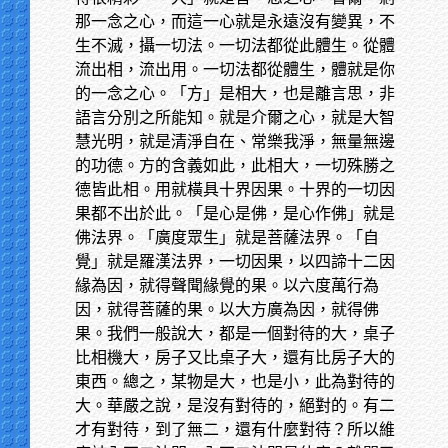
那一念之心，而這一心就是永遠沒有變異，不
生不滅，攝一切法。一切法都從此體生。從體
流出相，流出用。一切法都從體生，體就是你
的一念之心。「方」是相大，也是離言思，非
語言分別之所能知。就是介爾之心，就是大智
慧光明，就是清淨自在、常樂我淨，無量無邊
的功德。方的含義如此，此相大，一切殊勝之
德皆此相。用就橫具十界因果。十界的一切因
果都不出於此。「是心是佛，是心作佛」就是
佛法界。「廣度眾生」就是菩薩法界。「自
覺」就是羅漢法界，一切因果，以四諦十二因
緣為因，就得聲聞緣覺的果。以六度萬行為
因，就得菩薩的果。以大方廣為因，就得佛
果。我們一般說大，都是一個對待的大，桌子
比相機大，房子又比桌子大，還有比房子大的
東西。總之，某物是大，也是小，此為對待的
大。華嚴之說，是沒有對待的，絕對的。有二
才有對待，到了無二，還有什麼對待？所以維