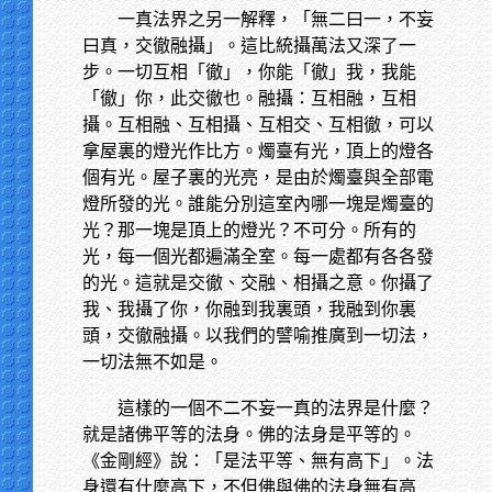
一真法界之另一解釋，「無二曰一，不妄
曰真，交徹融攝」。這比統攝萬法又深了一
步。一切互相「徹」，你能「徹」我，我能
「徹」你，此交徹也。融攝：互相融，互相
攝。互相融、互相攝、互相交、互相徹，可以
拿屋裏的燈光作比方。燭臺有光，頂上的燈各
個有光。屋子裏的光亮，是由於燭臺與全部電
燈所發的光。誰能分別這室內哪一塊是燭臺的
光？那一塊是頂上的燈光？不可分。所有的
光，每一個光都遍滿全室。每一處都有各各發
的光。這就是交徹、交融、相攝之意。你攝了
我、我攝了你，你融到我裏頭，我融到你裏
頭，交徹融攝。以我們的譬喻推廣到一切法，
一切法無不如是。
這樣的一個不二不妄一真的法界是什麼？
就是諸佛平等的法身。佛的法身是平等的。
《金剛經》說：「是法平等、無有高下」。法
身還有什麼高下，不但佛與佛的法身無有高