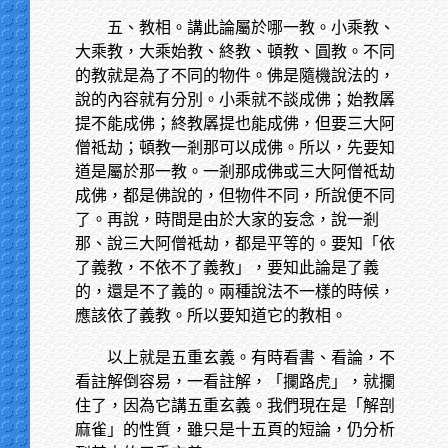
五、教相。講此論屬於哪一教。小乘教、
大乘教，大乘始教、終教、頓教、圓教。不同
的教就是為了不同的物件。佛是隨機說法的，
說的內容就有分別。小乘就不談成佛；始教羼
提不能成佛；終教羼提也能成佛，但要三大阿
僧祗劫；頓教一剎那可以成佛。所以，先要知
道是屬於那一教。一剎那成佛或三大阿僧祗劫
成佛，都是佛說的，但物件不同，所說便不同
了。再說，時間是由於大家的妄念，說一剎
那、說三大阿僧祗劫，都是平等的。要知「依
了義教，不依不了義教」，要知此論是了義
的，還是不了義的。兩種說法不一樣的時候，
應該依了義教。所以要知道它的教相。
以上就是五重玄義。有時看書、看論，不
看註解倒容易，一看註解，「攔路虎」，就攔
住了，因為它講五重玄義。我們現在是「解剖
麻雀」的性質，雖只是十五頁的短論，仍分析