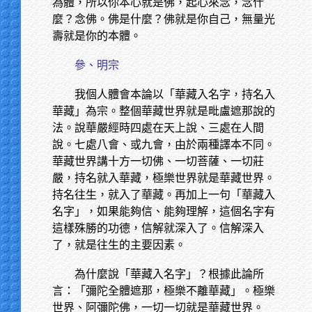
為體，所以你本心就是佛，起心來念，念什
麼？念佛。佛是什麼？佛就是你自己，無量光
壽就是你的本體。
參、明宗
我個人體會本論以「華藏入名字，持名入
華藏」為宗。整個華藏世界就是毗盧遮那說的
法。說華嚴經時四處在天上說、三處在人間
說。七處八會、或九會，由於兩種譯本不同。
華藏世界講十方一切佛、一切菩薩、一切莊
嚴，持名就入華藏，極樂世界就是華藏世界。
持名往生，就入了華藏。再加上一句「華藏入
名字」，如果能夠信、能夠理解，這個名字有
這樣殊勝的功德，信解就深入了。信解深入
了，就是往生的主要因素。
為什麼說「華藏入名字」？根據此論所
言：「彌陀全體遮那，極樂不離華藏」。極樂
世界、阿彌陀佛，一切一切就是華藏世界。