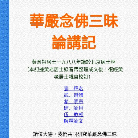
華嚴念佛三昧
論講記
黃念祖居士一九八八年講於北京居士林
（本記據黃老居士錄音帶整理成文後，復經黃
老居士親自校訂）
壹、釋名
貳、辨體
參、明宗
肆、論用
伍、教相
解釋論文
諸位大德，我們共同研究華嚴念佛三昧