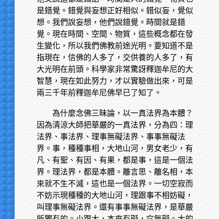
是錯覺。錯覺與妄想正好相似。錯似妄，覺似
想。我們說妄想，他們說錯覺。時間就是錯
覺。現在時間、空間、物質，這些概念都在發
生變化，所以我們佛教前途光明。要知道不是
指現在，信佛的人多了，交供養的人多了，有
大光明在前頭。科學家非常驚訝釋迦牟尼的大
智慧，現在如此努力，才以實驗做出來，可是
兩三千年前釋迦牟尼佛早已了知了。
為什麼念佛三昧論，以一真法界為本體？
因為清涼大師把華嚴的一真法界，分為四：理
法界、事法界、理事無礙法界、事事無礙法
界。事，種種事相，大地山河，男女老少，有
凡、有聖、有因、有果，都是事，這是一個法
界。理法界，都是本體。離言思、離名相，本
來就不生不滅，這也是一個法界。一切空寂而
不妨示現種種的大地山河，理跟事不相妨礙，
叫理事無礙法界。還有事事無礙法界，是華嚴
所獨有的。小跟大，本來有礙，它無礙。大的