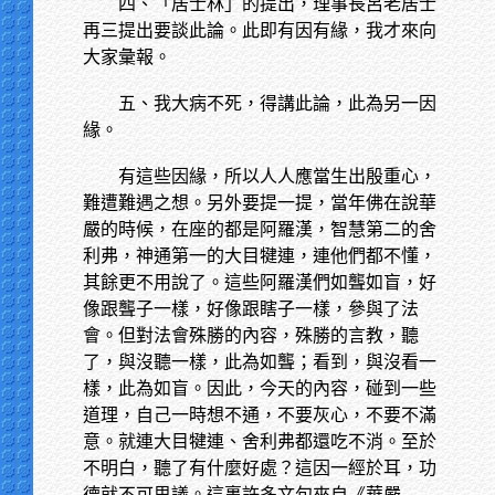
四、「居士林」的提出，理事長呂老居士
再三提出要談此論。此即有因有緣，我才來向
大家彙報。
五、我大病不死，得講此論，此為另一因
緣。
有這些因緣，所以人人應當生出殷重心，
難遭難遇之想。另外要提一提，當年佛在說華
嚴的時候，在座的都是阿羅漢，智慧第二的舍
利弗，神通第一的大目犍連，連他們都不懂，
其餘更不用說了。這些阿羅漢們如聾如盲，好
像跟聾子一樣，好像跟瞎子一樣，參與了法
會。但對法會殊勝的內容，殊勝的言教，聽
了，與沒聽一樣，此為如聾；看到，與沒看一
樣，此為如盲。因此，今天的內容，碰到一些
道理，自己一時想不通，不要灰心，不要不滿
意。就連大目犍連、舍利弗都還吃不消。至於
不明白，聽了有什麼好處？這因一經於耳，功
德就不可思議。這裏許多文句來自《華嚴