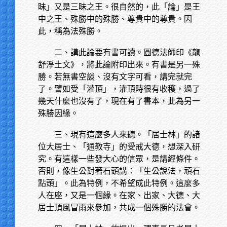
昧」又是三昧之王。很自然的，此「論」是王
中之王、殊勝中的殊勝、尊貴中的尊貴。因
此，稱為法殊勝。
二、講此論要有書可讀。圓德法師印《龍
舒淨土文》，將此論附印出來。有書是另一殊
勝。若無書空談、沒有文字可看，講完就完
了。譬如受「灌頂」，灌頂時很有收穫，過了
幾天什麼也沒有了，現在有了書本，此為另一
殊勝因緣。
三、現有這麼多人來聽。「居士林」的諸
位大居士、「通教寺」的受戒大德，想深入研
究。有這樣一些發大心的信眾，是講經條件。
否則，像生公對著石頭講：「生公說法，頑石
點頭」。此為特例，不希望成此特例。這麼多
人在座，又是一個緣。在家、出家、大德、大
居士頂風冒雨來參加，共成一個殊勝的法會。