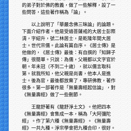
的弟子對於佛的教義，做了一些解釋，設了一
些問答，這些著作稱為「論」。
以上說明了「華嚴念佛三昧論」的論題。
下面介紹作者。他是受過菩薩戒的大居士彭際
清，字紹升，號二林居士，是乾隆年間大居
士。世代宗儒。此論有篇自序。《居士傳》是
他做的，《居士傳》最後：有自撰的「知歸子
傳」很簡單。只說：為儒，父親都以文字官於
朝。年未冠（不到二十歲），就以儒言取科
第。就我所知，他父親是尚書，他本人是進
士。後為官，最後都放棄了，專研佛教，著作
很多。第一部著作是「無量壽經起信論」，對
《無量壽經》做了一些刪節。
王龍舒著有《龍舒淨土文》。他把四本
《無量壽經》會集成一本，稱為「大阿彌陀
經」。作了第六種《無量壽經》。《無量壽
經》一共九種。淨宗學會把九種合印，很好。