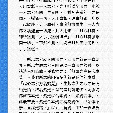
是心作佛，從體起用，從性起修，全修在性，
大用齊彰。一人念佛，光明遍滿全法界。小說
一人念佛有四十里光明，此對凡夫說的。要是
圓人，遍滿一切，大用齊彰，理事無礙。所以
不起於座，分身塵剎，廣度無邊眾生。一人念
佛之功遍滿一切處，此大用也。「非心非佛、
神妙無測、入事事無礙法界」。非心非佛就離
開一切了。神妙不測，此境界非凡夫所能知，
事事無礙。
所以念佛就入四法界，四法界就是一真法
界。所以華嚴念佛三昧論以一真法界為體，以
諸法實相為體。淨修捷要：「無量光壽是我本
覺」。我們所念的阿彌陀佛就是我們的本覺。
「起心念佛方名始覺」，生起念佛之心才是開
始覺悟，故名始覺。念的是阿彌陀佛，阿彌陀
佛就是本覺，始覺就合本覺，「始覺合本」，
此最重要。始覺合本覺才稱為覺悟。「始本不
離，直趨覺路，」就到究竟覺。由於一真法界