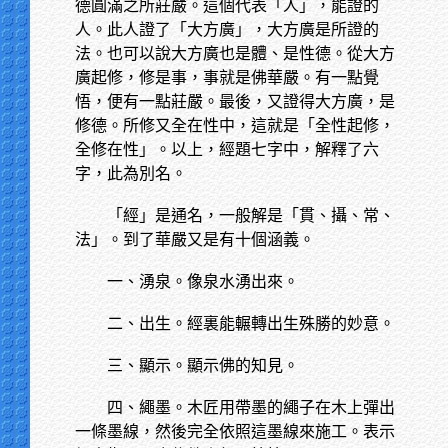
德圓滿之所莊嚴。這個代表「人」，能證的
人。此人證了「大方廣」，大方廣是所證的
法。也可以說大方廣也是體、是性德。從大方
廣起修，修是事，事就是佛華嚴。有一點覺
悟，便有一點莊嚴。最後，又證得大方廣，是
修德。所修又全在性中，這就是「全性起修，
全修在性」。以上，經題七字中，解釋了六
字，此為別名。
「經」是通名，一般解是「貫、攝、常、
法」。到了華嚴又是有十個涵義。
一、湧泉。像泉水湧出來。
二、出生。經裏能輾轉出生殊勝的妙意。
三、顯示。顯示佛的知見。
四、繩墨。木匠用帶墨的繩子在木上彈出
一條墨線，然後完全依照這墨線來施工。表示