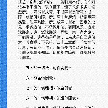
注意。都知道煩惱障
——貪嗔癡不好，而不知
道本來不懂的，現在懂了，懂了很多很多，這
些所知，可能就成障。不成障就是智慧；成
障，就是所知障。所知障非常麻煩，所謂事障
易遣，理障難除。所知成障，就有一固定的成
見，承認這個，不承認那個。要鬧派系，這宗
說那宗，這一派說那派。固執一宗一家之說，
不能圓融。這些都是理障，以為就是自己這個
意，其實呢，不見得。四十二章經：「慎勿信
汝意，汝意不可信」。偏偏要信自己這個意，
這個意就是所知障。所知都成障礙，佛就離開
這個障。
五、於一切法，能自開覺。
六、能讓他開覺。
七、於一切種相，能自開覺。
八、於一切種相，能讓他開覺。