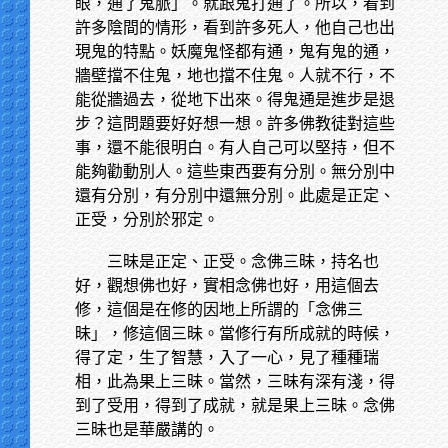
眼，通了鬼脈」。就跟鬼打通了。所以，看到
許多陰間的情形，看到許多死人，他自己也出
現鬼的特點。妖魔鬼怪都有通，鬼有鬼的通，
牆壁擋不住鬼，地也擋不住鬼。人就不行，不
能從牆過去，從地下出來。得鬼通是進步是退
步？這問題要好好想一想。許多佛教徒對這些
事，還不能很明白。有人自己可以堅持，但不
能夠勸動別人。這些東西要有分別。無分別中
還有分別，有分別中還無分別。此處是正定、
正受，分別於邪定。
三昧是正定、正受。念佛三昧，持名也
好，觀想佛也好，實相念佛也好，用這個去
修，這個是在修的因地上所謂的「念佛三
昧」，修這個三昧。當修行有所成就的時候，
得了定，生了智慧，入了一心，見了種種瑞
相，此為果上三昧。當然，三昧有深有淺，得
到了受用，得到了成就，就是果上三昧。念佛
三昧也是華嚴講的。