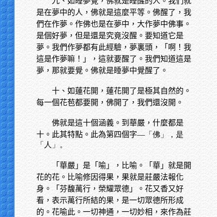
九、如睡夢覺，佛就是睡醒的人。我們就
是在夢中的人，佛就是這麼平等。佛醒了，我
們在作夢。作佛也是在夢中，大作夢中佛事。
是個好夢，但是還是究竟沒醒。要知道它是
夢。我們作夢都有此經驗，夢裏頭，「啊！我
這是作夢嘛！」，這就要醒了。我們知道這是
夢，那就要覺。佛就是睡夢中覺醒了。
十、如蓮花開，蓮花開了是極其自然的。
每一個花苞都要開，佛開了，我們還沒開。
佛就是這十個涵義。到華嚴，什麼都是
十。此其特點。此為第四個字
—「佛」，是
「人」。
「華嚴」是「喻」，比喻。「華」就是開
花的花。比喻修因得果，果就是莊嚴法報化
身。「芬馥萬行，榮耀眾德」。花又香又好
看，表示萬行所結的果，是一切眾德所形成
的。花喻此。一切神通，一切妙相，來作為莊