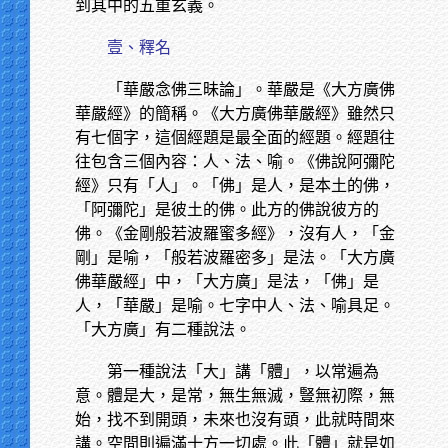
到其中的五重玄義。
壹、釋名
「華嚴念佛三昧論」。華嚴是《大方廣佛
華嚴經》的簡稱。《大方廣佛華嚴經》雖然只
有七個字，這個經題是最全面的經題。經題往
往包含三個內容：人、法、喻。《佛說阿彌陀
經》只有「人」。「佛」是人，是本土的佛，
「阿彌陀」是彼土的佛。此方的佛說彼方的
佛。《金剛般若波羅蜜多經》，沒有人，「金
剛」是喻，「般若波羅密多」是法。「大方廣
佛華嚴經」中，「大方廣」是法，「佛」是
人，「華嚴」是喻。七字中人、法、喻具足。
「大方廣」有二種說法。
第一種說法「大」講「體」，以常遍為
意。體是大，是常，無生無滅，豎無初際，無
始，找不到開頭，未來也沒有頭，此就時間來
講。空間則遍滿十方一切處。此「體」就是如