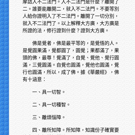
摩詰入不二法門。入不二法門是什麼？離開了
二。誰要能離開二，就入不二法門。不要等別
人給你證明入了不二法門。離開了一切分別，
就入不二法門了。以上解釋大方廣，大方廣是
所證的法，修行證到什麼？證到大方廣。
佛是覺者，佛是最平等的，是覺悟的人。
是覺圓果滿，覺都圓了，圓覺；果都滿了，果
頭的佛，最尊！覺滿了，自覺、覺他、覺行圓
滿，三覺圓滿。自覺也圓滿，覺他也圓滿，覺
行也圓滿，所以，成了佛。據《華嚴經》，佛
有十涵意：
一、具一切智。
二、具一切種智。
三、離煩惱障。
四、離所知障。所知障，知識份子確實要