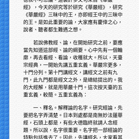
經》，今天的研究等於研究《華嚴經》，研究
《華嚴經》三昧中的王，亦即經王中的三昧中
的王。是如此重要的論，大家應有慶倖之心，
說者、聽者都生難遇之想。
若說佛教經、論，在開始研究之前，要應
當先知道這部經、論的綱要。心中先有一個輪
廓，再去看經、看論，收穫就大。所以，天臺
宗經典，一開始先講五重玄義。華嚴宗更多，
十門分列。第十門講經文，講經文之前有九
門，此九門都是經文之外，是總結提出的。我
的大經解，就是用華嚴十門。這次按天臺的五
重玄義，較簡。五重玄義為：
一、釋名。解釋論的名字。研究經論，先
要把名字弄清楚。日本到處都是南無妙法蓮華
經，石頭上都是，有些大德臨終就請人念經
題。所以說，名字很重要。名字把一部經論的
特點包括進去了。因此，先講經名，大家看其