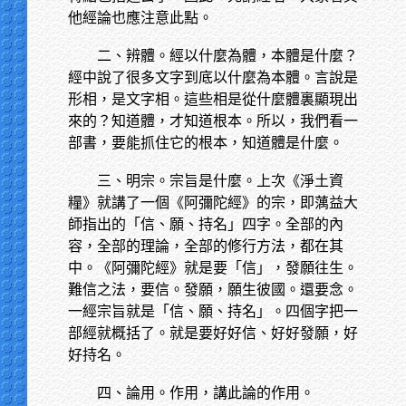
他經論也應注意此點。
二、辨體。經以什麼為體，本體是什麼？
經中說了很多文字到底以什麼為本體。言說是
形相，是文字相。這些相是從什麼體裏顯現出
來的？知道體，才知道根本。所以，我們看一
部書，要能抓住它的根本，知道體是什麼。
三、明宗。宗旨是什麼。上次《淨土資
糧》就講了一個《阿彌陀經》的宗，即蕅益大
師指出的「信、願、持名」四字。全部的內
容，全部的理論，全部的修行方法，都在其
中。《阿彌陀經》就是要「信」，發願往生。
難信之法，要信。發願，願生彼國。還要念。
一經宗旨就是「信、願、持名」。四個字把一
部經就概括了。就是要好好信、好好發願，好
好持名。
四、論用。作用，講此論的作用。