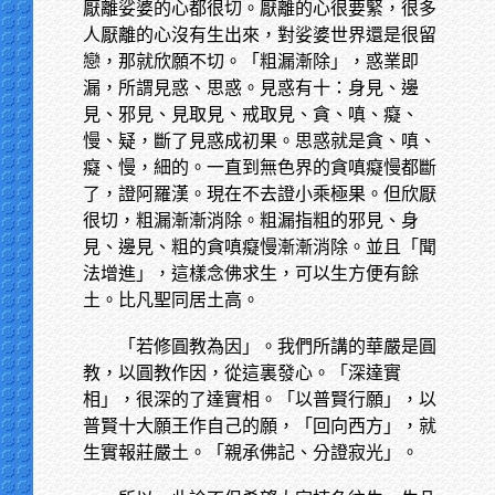
厭離娑婆的心都很切。厭離的心很要緊，很多
人厭離的心沒有生出來，對娑婆世界還是很留
戀，那就欣願不切。「粗漏漸除」，惑業即
漏，所謂見惑、思惑。見惑有十：身見、邊
見、邪見、見取見、戒取見、貪、嗔、癡、
慢、疑，斷了見惑成初果。思惑就是貪、嗔、
癡、慢，細的。一直到無色界的貪嗔癡慢都斷
了，證阿羅漢。現在不去證小乘極果。但欣厭
很切，粗漏漸漸消除。粗漏指粗的邪見、身
見、邊見、粗的貪嗔癡慢漸漸消除。並且「聞
法增進」，這樣念佛求生，可以生方便有餘
土。比凡聖同居土高。
「若修圓教為因」。我們所講的華嚴是圓
教，以圓教作因，從這裏發心。「深達實
相」，很深的了達實相。「以普賢行願」，以
普賢十大願王作自己的願，「回向西方」，就
生實報莊嚴土。「親承佛記、分證寂光」。