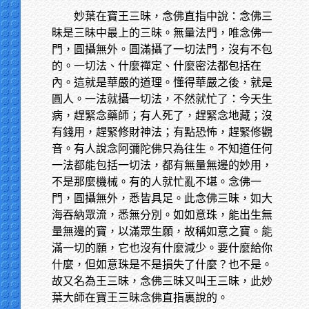
妙葉在寶王三昧，念佛直指中說：念佛三
昧是三昧中最上的三昧。無量法門，唯念佛一
門，圓攝無外。圓滿攝了一切法門，沒有不包
的。一切法、什麼禪定、什麼密法都包括在
內。這就是華嚴的道理。懂得華嚴之後，就是
圓人。一法就攝一切法，不然就忙了：今天生
病，趕緊念藥師；有人死了，趕緊念地藏；沒
有錢用，趕緊修財神法；有點恐怖，趕緊修觀
音。有人說念阿彌陀佛只為往生。不知道任何
一法都能包括一切法，都有無量無邊的妙用，
不是那麼機械。有的人就忙亂不堪。念佛一
門，圓攝無外，悉皆具足。此念佛三昧，如大
海吞納眾流，悉無分別。如如意珠，能出生無
量無邊的寶，以滿眾生願，故稱如意之寶。能
滿一切的願，它也沒有什麼減少。要什麼給你
什麼，但如意珠是不是損失了什麼？也不是。
故又名為王三昧，念佛三昧又叫王三昧，此妙
葉大師在寶王三昧念佛直指裏說的。