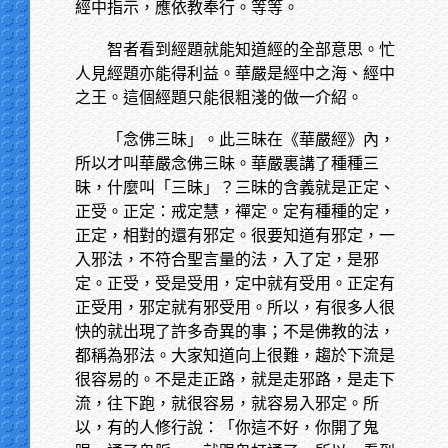
經中指示，應依教奉行。等等。
智者看到經題就能知道經的全部意思。忙
人見經題亦能得利益。華嚴是經中之海、經中
之王。這個經題只能很粗淺的做一介紹。
「念佛三昧」。此三昧在《華嚴經》內，
所以才叫華嚴念佛三昧。華嚴裏講了種種三
昧，什麼叫「三昧」？三昧的含義就是正定、
正受。正定：戒定慧，禪定。定有種種的定，
正定，相對的還有邪定。很要知道有邪定，一
入邪法，不符合聖言量的法，入了定，是邪
定。正受，受是受用，定中就有受用。正定有
正受用，邪定就有邪受用。所以，有很多人很
快的就出現了許多奇異的事；不是佛教的法，
都稱為邪法。大家知道向上很難，趨於下流是
很容易的。不是走正路，就是走邪路，是走下
流，往下跑，就很容易，就容易入邪定。所
以，有的人修行說：「你這不好，你開了鬼