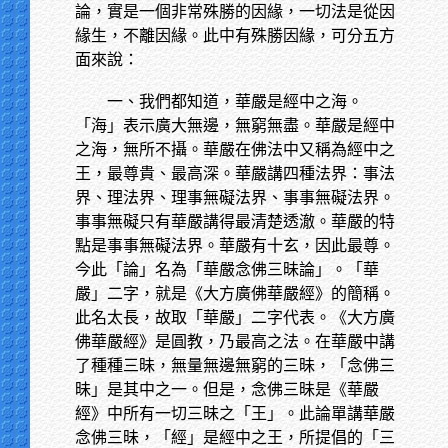
論，實是一個非常殊勝的因緣，一切法是從因
緣生，不離因緣。此中有殊勝因緣，可分五方
面來說：
一、我們都知道，華嚴是經中之海。
「海」表示廣大無邊，無窮無盡。華嚴是經中
之海，無所不攝。華嚴在佛法中又稱為經中之
王，最尊貴、最高深。華嚴講四種法界：事法
界、理法界、理事無礙法界、事事無礙法界。
事事無礙只有華嚴講得最清楚透澈。華嚴的特
點是事事無礙法界。華嚴有十玄，因此最尊。
今此「論」名為「華嚴念佛三昧論」。「華
嚴」二字，就是《大方廣佛華嚴經》的簡稱。
此名太長，故取「華嚴」二字代表。《大方廣
佛華嚴經》是圓教，乃最高之法。在華嚴中講
了種種三昧，無量無邊無窮的三昧，「念佛三
昧」是其中之一。但是，念佛三昧是《華嚴
經》中所有一切三昧之「王」。此論單講華嚴
念佛三昧，「經」是經中之王，所提倡的「三