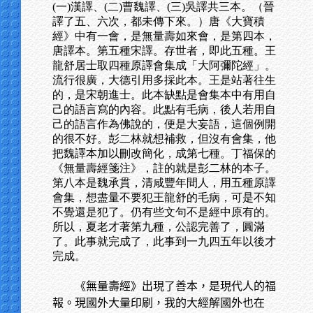
(一)漢譯、(二)曹魏譯、(三)吳譯共三本。（晉
譯了五、六次，都未傳下來。）唐《大寶積
經》中有一會，是無量壽如來會，是第四本，
唐譯本。第五種宋譯。存世者，即此五種。王
龍舒居士取四種原譯會集成「大阿彌陀經」。
流行很廣，大德引用多採此本。王是站著往生
的，是宋朝進士。此本缺點是會集本中有用自
己的語言寫的內容。此點有毛病，後人若用自
己的語言作為佛說的，便是大妄語，這個例開
的很不好。彭二林就想補救，但沒有會集，他
把魏譯本加以刪改簡化，成第七種。丁福保的
《無量壽經箋注》，註的就是彭二林的本子。
第八本是魏承貫，清咸豐年間人，用五種原譯
會集，想盡量不要犯王龍舒的毛病，可是不知
不覺還是犯了。仍有些文句不是經中原有的。
所以，夏老才著第九種，公認完善了，圓滿
了。此事就完成了，此事到一九四五年以後才
完成。
《無量壽經》出現了善本，是現代人的福
報。現國外大量印刷，我的大經解國外也在