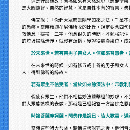
這是什麼緣故？因為如來有大慈悲心（慈能予樂
是大圓鏡智。自然的智慧，就是自性本有的智慧。佛
佛又說：「你們大眾應當隨學如來之法，千萬不
的愚癡。當時釋迦牟尼佛所收的比丘，規定要念四句
教他念「掃帚」二字，他念很久的時間，才勉強記住
的垃圾掃除清淨，就沒有煩惱。後證得羅漢果位，成
於未來世。若有善男子善女人。信如來智慧者。
在未來世的時候，如有修五戒十善的男子和女人
人，得到佛智的緣故。
若有眾生不信受者。當於如來餘深法中。示教利
假使有眾生，他們不相信妙法蓮華經的妙處，不
們大眾能這樣的去做，那就是已經報答十方諸佛之恩
時諸菩薩摩訶薩。聞佛作是說已。皆大歡喜。遍
當時這些諸大菩薩，聽佛這樣說完之後，他們皆