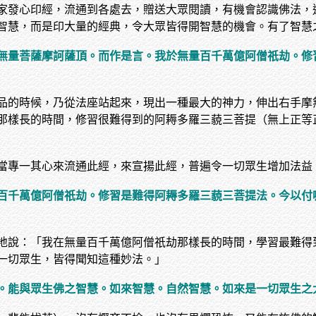
家發心印經，流通到各處去，贈送大眾閱讀，有機會認識佛法，
智慧，而是印大量的經典，令大眾皆得開智慧的機會。有了智慧
無量菩薩摩訶薩頂。而作是言。我於無量百千萬億阿僧祇劫。修
品的時候，乃從法座站起來，現出一種最大的神力，伸出右手摩
那樣長的時間，修習很難得到的阿耨多羅三藐三菩提（無上正等
當專一其心來流通此經，來宣揚此經，普遍令一切眾生增加法益
百千萬億阿僧祇劫。修習是難得阿耨多羅三藐三菩提法。今以付
地說：「我在無量百千萬億阿僧祇劫那樣長的時間，學習最難得
一切眾生，皆得聞知這種妙法。」
。能與眾生佛之智慧。如來智慧。自然智慧。如來是一切眾生之