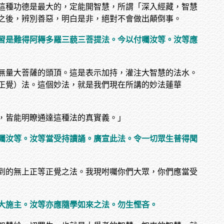
這種功德是最大的，定能開智慧，所謂「深入經藏，智慧
之後，辨別善惡，明白是非，絕對不會做出顛倒事。
習是難得阿耨多羅三藐三菩提法。今以付囑汝等。汝等應
無量大菩薩的頭頂。這是表示加持，灌注大智慧的法水。
正覺）法。這個妙法，就是我們現在所講的妙法蓮華
，皆能明瞭通達這種法的真實義。」
囑汝等。汝等當受持讀誦。廣宣此法。令一切眾生普得聞
到的無上正等正覺之法。我現咐囑你們大眾，你們應當受
大施主。汝等亦應隨學如來之法。勿生慳吝。