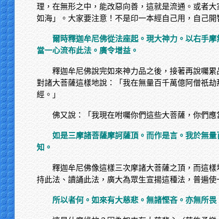
理，在無形之中，能改惡向善，這就是流通。或者大
如海」。大家要注意！不是印一本經自己用，自己開
爾時釋迦牟尼佛從法座起。現大神力。以右手摩
當一心流布此法。廣令增益。
釋迦牟尼佛說完如來神力品之後，接著再說囑累
對諸大菩薩這樣地說：「我在無量百千萬億阿僧祇劫
經。」
佛又說：「我現在咐囑你們這些大菩薩，你們應
如是三摩諸菩薩摩訶薩頂。而作是言。我於無量
知。
釋迦牟尼佛像這樣三次摩諸大菩薩之頂，而這樣
持此法、讀誦此法，廣大為眾生宣揚這種法，普遍使
所以者何。如來有大慈悲。無諸慳吝。亦無所畏