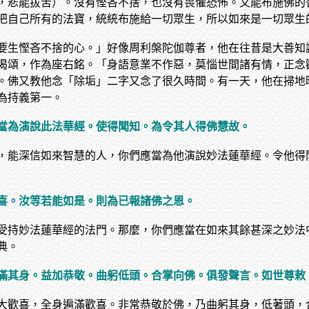
，悲能拔苦）。沒有慳吝不捨，也沒有畏懼恐怖。又能布施佛的
把自己所有的法寶，統統布施給一切眾生，所以如來是一切眾生
要生慳吝不捨的心。」好像周利槃陀伽尊者，他在往昔是大善知
偈頌，作為座右銘。「身語意業不作惡，莫惱世間諸有情，正念
。佛又教他念「除垢」二字又念了很久時間。有一天，他在掃地
為持義第一。
當為演說此法華經。使得聞知。為令其人得佛慧故。
，能深信如來智慧的人，你們應當為他演說妙法蓮華經。令他得
喜。汝等若能如是。則為已報諸佛之恩。
受持妙法蓮華經的法門。那麼，你們應當在如來其餘甚深之妙法
典。
滿其身。益加恭敬。曲躬低頭。合掌向佛。俱發聲言。如世尊敕
大歡喜，全身遍滿歡喜。非常恭敬於佛，乃曲躬其身，低著頭，