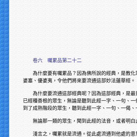
卷六
囑累品第二十二
為什麼要有囑累品？因為佛所說的經典，是教化
婆塞、優婆夷，令他們將來要流通這部妙法蓮華經。
為什麼要流通這部經典呢？因為這部經典，是最
已經種善根的眾生，無論是聽到此經一字、一句、一
到了成熟階段的眾生，聽到此經一字、一句、一偈、
無論那一類的眾生，聞到此經的法音，或者明白
淺言之，囑累就是流通。從此處流通到他處的意