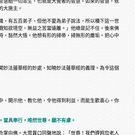
智慧給一切眾生，也就是大覺者的智慧。如來的智慧，就
的大施主。
識，有五百弟子，但他不愛為弟子說法，所以種下這一世
觀知欲境空，無益之苦當遠離。」他總是記不住。後來佛
時，豁然大悟。他想有形的掃帚，掃無形的塵垢。把心中
聞妙法蓮華經的妙處，知曉妙法蓮華經的義理。為令這個
中，開示他、教化他，令他得到利益，而能生歡喜心。你
。當具奉行。唯然世尊。願不有慮。
合掌向佛。大眾異口同聲地說：「世尊！我們遵照您老人