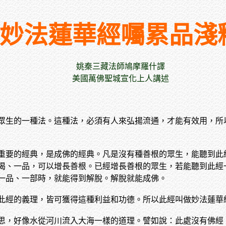
妙法蓮華經囑累品淺
姚秦三藏法師鳩摩羅什譯
美國萬佛聖城宣化上人講述
眾生的一種法。這種法，必須有人來弘揚流通，才能有效用，所
重要的經典，是成佛的經典。凡是沒有種善根的眾生，能聽到此
偈、一品，可以增長善根。已經增長善根的眾生，若能聽到此經
一品、一部時，就能得到解脫。解脫就能成佛。
此經的義理，皆可獲得這種利益和功德。所以此經叫做妙法蓮華
思，好像水從河川流入大海一樣的道理。譬如說：此處沒有佛經