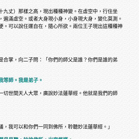
十九丈）那樣之高，現出種種神變。在虛空中，行住坐
，遍滿虛空。或者大身現小身，小身現大身，變化莫測。
便。可以說任運自在，隨心所欲。兩位王子現出這種種神
是合掌，向二子問：「你們的師父是誰？你們是誰的弟
我等師。我是弟子。
一切世間天人大眾，廣說妙法蓮華經。他就是我們的師
議，我可以和你們一同到佛所，聆聽妙法蓮華經。」