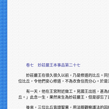
卷七
妙莊嚴王本事品第二十七
妙莊嚴王在很久很久以前，乃是修道的比丘。同
位比丘，令他們安心修道，不為衣食住而分心。於是
有一天，他在王宮附近做工。見國王出巡，甚為
丘。」此念一生，果然來生為妙莊嚴王，但是卻忘了
後來，三位比丘皆證聖果，用法眼觀察護法的因