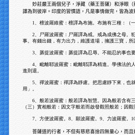
妙莊嚴王兩個兒子，淨藏（藥王菩薩）和淨眼（
譯為到彼岸。印度的習慣語，凡是事情做完，皆為波
1、檀波羅維蜜：檀譯為布施。布施有三種：（
2、尸羅波羅蜜：尸羅譯為戒。戒為成佛之母。
事。有錢出錢，有力出力，維護道場，擁護三寶，所
3、羼提波羅蜜：羼提譯為忍辱。不能忍的事也
4、毗離耶波羅蜜：毗離耶譯為精進。學佛法的
進則退。
5、禪波羅蜜：禪譯為靜慮。把思慮靜下來，也
用」。
6、般若波羅蜜：般若譯為智慧。因為般若含有
（三）實相般若：因文字般若而啟發觀照般若；因觀
7、方便波羅蜜。8、願波羅蜜。9、力波羅蜜。
菩薩道的行者，不但有慈悲喜捨四無量心，而且