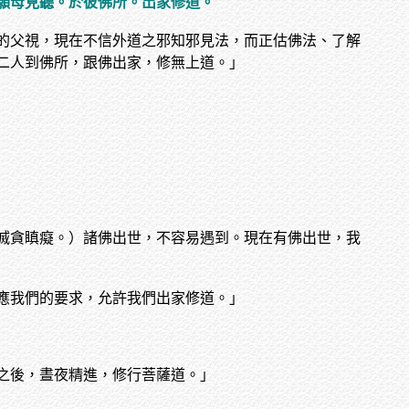
願母見聽。於彼佛所。出家修道。
的父視，現在不信外道之邪知邪見法，而正估佛法、了解
二人到佛所，跟佛出家，修無上道。」
滅貪瞋癡。）諸佛出世，不容易遇到。現在有佛出世，我
應我們的要求，允許我們出家修道。」
之後，晝夜精進，修行菩薩道。」