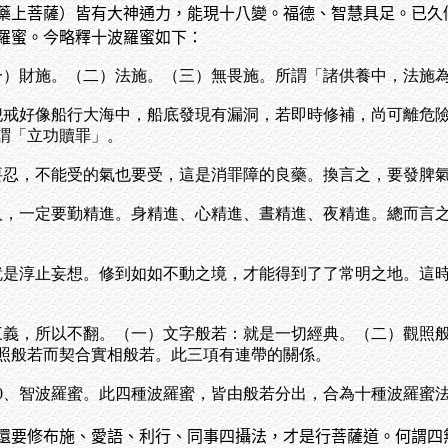
藥上菩薩）皆有大神通力，能現十八變。福德、智慧具足。已久
羅蜜。今略釋十波羅蜜如下：
一）財施。（二）法施。（三）無畏施。所謂「諸供養中，法施
犯戒好像船行大海中，船底發現有漏洞，若即時修補，尚可離危
謂「立功贖罪」。
要忍，不能受的氣也要受，這是消罪障的良藥。換言之，要發脾
人，一定要勤精進。身精進、心精進、晝精進、夜精進。總而言
就是淳止妄想。修到如如不動之境，才能得到了了常明之地。這
三義，所以不翻。（一）文字般若：就是一切經典。（二）觀照
照般若而契合實相般若。此三項有連帶的關係。
10、智波羅蜜。此四種波羅蜜，皆由般若分出，合為十種波羅蜜
還要修布施、愛語、利行、同事四攝法，才是行菩薩道。何謂四