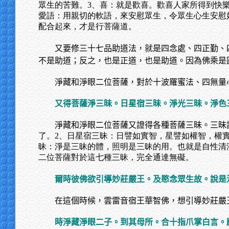
眾生的苦難。3、喜：就是歡喜。歡喜人家所得到快
愛語：用親切的軟語，來安慰眾生，令眾生心生安慰
配合起來，才是行菩薩道。
又要修三十七品助道法，就是四念處、四正勤、
不是助道；反之，也是正道，也是助道。因為佛乘是
淨藏和淨眼二位菩薩，對於十波羅蜜法、四無量
又得菩薩淨三昧。日星宿三昧。淨光三昧。淨色
淨藏和淨眼二位菩薩又證得各種菩薩三昧。三昧
了。2、日星宿三昧：日譬如實智，星譬如權智，權
昧：淨是三昧的體，照明是三昧的用。也就是自性清
二位菩薩對於這七種三昧，完全通達無礙。
爾時彼佛欲引導妙莊嚴王。及愍念眾生故。說是
在這個時候，雲雷音宿王華智佛，想引導妙莊嚴
時淨藏淨眼二子。到其母所。合十指爪掌白言。