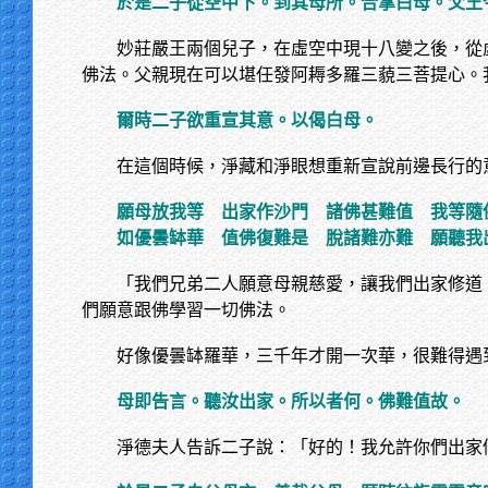
於是二子從空中下。到其母所。合掌白母。父王
妙莊嚴王兩個兒子，在虛空中現十八變之後，從
佛法。父親現在可以堪任發阿耨多羅三藐三菩提心。
爾時二子欲重宣其意。以偈白母。
在這個時候，淨藏和淨眼想重新宣說前邊長行的
願母放我等
出家作沙門 諸佛甚難值 我等隨
如優曇缽華
值佛復難是 脫諸難亦難 願聽我
「我們兄弟二人願意母親慈愛，讓我們出家修道
們願意跟佛學習一切佛法。
好像優曇缽羅華，三千年才開一次華，很難得遇
母即告言。聽汝出家。所以者何。佛難值故。
淨德夫人告訴二子說：「好的！我允許你們出家