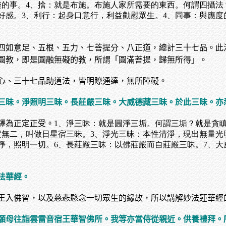
樂的事。4、捨：就是布施。布施人家所需要的東西。何謂四攝法
好感。3、利行：起身口意行，利益勸慰眾生。4、同事：與應
四如意足、五根、五力、七菩提分、八正道，總計三十七品。此
圓教，即是圓融無礙的教，所謂「圓滿菩提，歸無所得」。
心、三十七品助道法，皆明瞭通達，無所障礙。
三昧。淨照明三昧。長莊嚴三昧。大威德藏三昧。於此三昧。亦
譯為正定正受。
1、淨三昧：就是圓淨三垢。何謂三垢？就是貪
實無二，叫做日星宿三昧。3、淨光三昧：本性清淨，現出無量光
淨，照明一切。6、長莊嚴三昧：以佛莊嚴而自莊嚴三昧。7、
法華經。
王入佛智，以及慈悲愍念一切眾生的緣故，所以講解妙法蓮華經
願母往詣雲雷音宿王華智佛所。我等亦當侍從親近。供養禮拜。