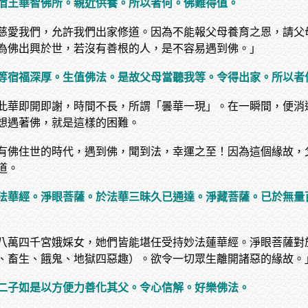
宿王華智佛所。親近供養。所以者何。佛難得值。
慈愛我們，允許我們出家修道。因為不能報父母養育之恩，請父
為佛出興於世，若沒有善根的人，是不容易遇到佛。」
等宿福深厚。生值佛法。是故父母當聽我等。令得出家。所以者
此華即開即謝，時間不長，所謂「曇華一現」。在一瞬間，便消
想遇著佛，就是這樣的困難。
有佛住世的時代，遇到佛，聞到法，幸運之至！因為這個緣故，
道。
法華經。淨眼菩薩。於法華三昧久已通達。淨藏菩薩。已於無量
八萬四千宮娥婇女，她們皆能堪任受持妙法蓮華經。淨眼菩薩對
、畜生、餓鬼、地獄四惡趣）。欲令一切眾生離開諸惡的緣故。
二子如是以方便力善化其父。令心信解。好樂佛法。