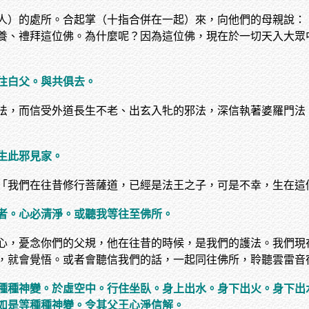
人）的處所。合起掌（十指合併在一起）來，向他們的母親說：
養、禮拜這位佛。為什麼呢？因為這位佛，現在於一切天入大眾
往白父。與共俱去。
法，而信受外道長生不老、出玄入牝的邪法，深信執著婆羅門法
生此邪見家。
「我們在往昔修行菩薩道，已經是法王之子，可是不幸，生在這
者。心必清淨。或聽我等往至佛所。
心，憂念你們的父規，他在往昔的時候，是我們的護法。我們現
，就會覺悟。或者會聽信我們的話，一起同往佛所，聆聽雲雷音
種種神變。於虛空中。行住坐臥。身上出水。身下出火。身下出
如是等種種神變。令其父王心淨信解。