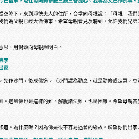
今已信解。堪住發阿耨多羅三藐三菩提心。我等為父已作佛事。
虛空降下，來到淨德夫人的住所，合掌向母親說：「母親！我們
我們為父親已經大做佛事。希望母親看見及聽到，允許我們兄弟
意思，用偈頌向母親說明白。
佛學
出家
，先作沙門，後成佛道。（沙門譯為勤息，就是勤修戒定慧，息
到。遇到佛也是這樣的難。解脫諸法難，也是困難。希望母親答
修道。為什麼呢？因為佛是很不容易遇著的緣故。盼望你們出家