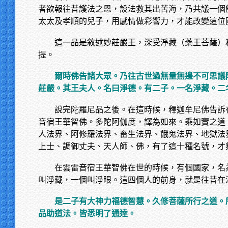
者欲報往昔護法之恩，設法救其出苦海，乃共議一個
太太及孝順的兒子，用感情做彩響力，才能改變這位
這一品是敘述妙莊嚴王，深受淨藏（藥王菩薩）
提。
爾時佛告諸大眾。乃往古世過無量無邊不可思議
莊嚴。其王夫人。名曰淨德。有二子。一名淨藏。二
說完陀羅尼品之後。在這時候，釋迦牟尼佛告訴
音宿王華智佛。多陀阿伽度，譯為如來。乘如實之道
人法界、阿修羅法界、畜生法界、餓鬼法界、地獄法
上士、調御丈夫、天人師、佛，有了這十種名號，才
在雲雷音宿王華智佛在世的時候，有個國家，名
叫淨藏，一個叫淨眼。這四個人的前身，就是往昔在
是二子有大神力福德智慧。久修菩薩所行之道。
品助道法。皆悉明了通達。