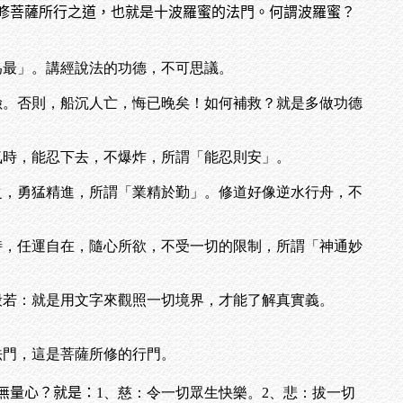
修菩薩所行之道，也就是十波羅蜜的法門。何謂波羅蜜？
為最」。講經說法的功德，不可思議。
險。否則，船沉人亡，悔已晚矣！如何補救？就是多做功德
氣時，能忍下去，不爆炸，所謂「能忍則安」。
之，勇猛精進，所謂「業精於勤」。修道好像逆水行舟，不
時，任運自在，隨心所欲，不受一切的限制，所謂「神通妙
般若：就是用文字來觀照一切境界，才能了解真實義。
法門，這是菩薩所修的行門。
無量心？就是：
1、慈：令一切眾生快樂。2、悲：拔一切