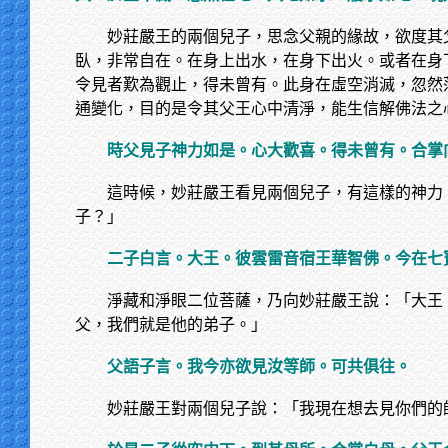
妙莊嚴王的兩個兒子，思念父親的緣故，欲度其
臥，非常自在。在身上出水，在身下出火。或者在身
令見者歎為觀止，得未曾有。此身在虛空消滅，忽然
通變化，目的是令其父王心中清淨，能生信解佛法之
時父見子神力如是。心大歡喜。得未曾有。合掌
這時候，妙莊嚴王看見兩個兒子，有這樣的神力
子？」
二子白言。大王。彼雲雷音宿王華智佛。今在七
淨藏和淨眼二位菩薩，乃向妙莊嚴王說：「大王
父，我們就是他的弟子。」
父語子言。我今亦欲見汝等師。可共俱往。
妙莊嚴王對兩個兒子說：「我現在想去見你們的