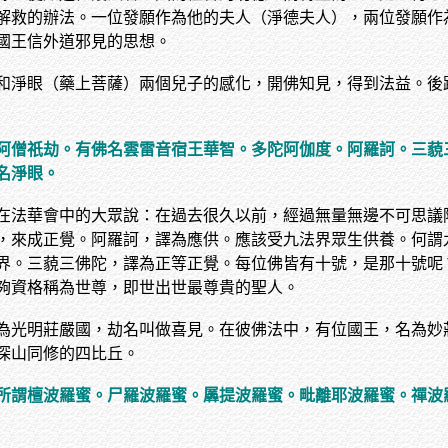
解救的辦法。一位發願作為他的夫人（淨德夫人），兩位發願作
國王信外道邪見的思想。
和淨眼（藥上菩薩）兩個兒子的感化，開佛知見，得到法益。後
阿僧祇劫。有佛名雲雷音宿王華智。多陀阿伽度。阿羅訶。三藐
名淨眼。
在法華會中的大眾說：在過去很久以前，經過無量無邊不可思議
，來成正覺。阿羅訶，譯為應供。應該受九法界眾生供養。何謂
界。三藐三佛陀，譯為正等正覺。每位佛皆有十號，是那十號呢
夠資格稱為世尊，即世出世最尊貴的聖人。
為光明莊嚴國，劫名叫做喜見。在彼佛法中，有位國王，名為妙
深山同修的四比丘。
所謂檀波羅蜜。尸羅波羅蜜。羼提波羅蜜。毗離耶波羅蜜。禪波