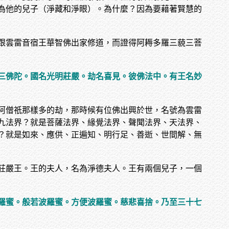
為他的兒子（淨藏和淨眼）。為什麼？因為要藉著賢慧的
跟雲雷音宿王華智佛出家修道，而證得阿耨多羅三藐三菩
三佛陀。國名光明莊嚴。劫名喜見。彼佛法中。有王名妙
阿僧祇那樣多的劫，那時候有位佛出興於世，名號為雲雷
九法界？就是菩薩法界、緣覺法界、聲聞法界、天法界、
？就是如來、應供、正遍知、明行足、善逝、世間解、無
莊嚴王。王的夫人，名為淨德夫人。王有兩個兒子，一個
羅蜜。般若波羅蜜。方便波羅蜜。慈悲喜捨。乃至三十七