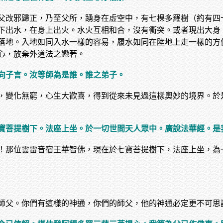
父改邪歸正，乃至父所，踴身在虛空中，有七棵多羅樹（約有四
下出水，在身上出火。水火互相和合，沒有衝突。或者現出大身
落地。入地如同入水一樣的容易，履水如同在陸地上走一樣的方
心，放棄外道法之戀著。
向子言。汝等師為是誰。誰之弟子。
，變化無窮，心生大歡喜，得到從來未見過這樣奧妙的境界。於
寶菩提樹下。法座上坐。於一切世間天人眾中。廣說法華經。是
！那位雲雷音宿王華智佛，現在於七寶菩提樹下，法座上坐，為
師父。你們有這樣的神通，你們的師父，他的神通必定更不可思