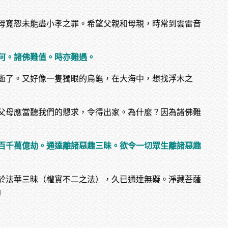
母寬恕未能盡小孝之罪。希望父親和母親，時常到雲雷音
何。諸佛難值。時亦難遇。
逝了。又好像一隻獨眼的烏龜，在大海中，想找浮木之
父母應當聽我們的懇求，令得出家。為什麼？因為諸佛難
百千萬億劫。通達離諸惡趣三昧。欲令一切眾生離諸惡趣
於法華三昧（權實不二之法），久已通達無礙。淨藏菩薩
」