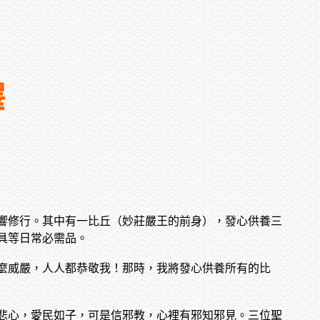
釋
響修行。其中有一比丘（妙莊嚴王的前身），發心供養三
具等日常必需品。
麼威嚴，人人都恭敬我！那時，我將發心供養所有的比
悲心，愛民如子，可是信邪教，心裡有邪知邪見。三位聖