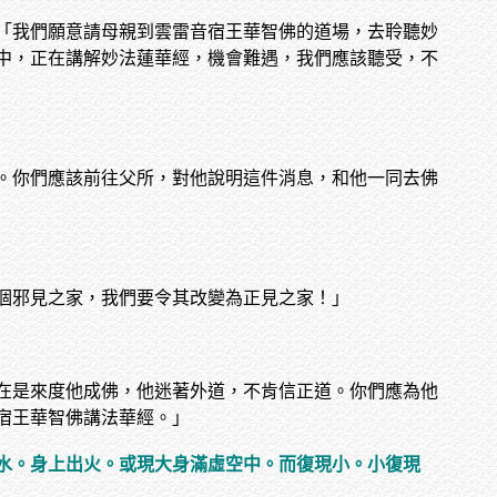
「我們願意請母親到雲雷音宿王華智佛的道場，去聆聽妙
中，正在講解妙法蓮華經，機會難遇，我們應該聽受，不
。你們應該前往父所，對他說明這件消息，和他一同去佛
個邪見之家，我們要令其改變為正見之家！」
在是來度他成佛，他迷著外道，不肯信正道。你們應為他
宿王華智佛講法華經。」
水。身上出火。或現大身滿虛空中。而復現小。小復現