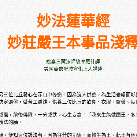
妙法蓮華經
妙莊嚴王本事品淺
姚秦三藏法師鳩摩羅什譯
美國萬佛聖城宣化上人講述
另三位比丘發心在深山中修道。因為沒人供養，為生活憂慮而影
決定還俗，做苦工賺錢，供養三位比丘的飲食、衣服、醫藥、臥
威風，前後儀隊，十分威武。心生妄念：「我來生能做國王，多
護法的願。
緣，便知這位護法者，因為往昔的功德，而轉生為王。此王有慈