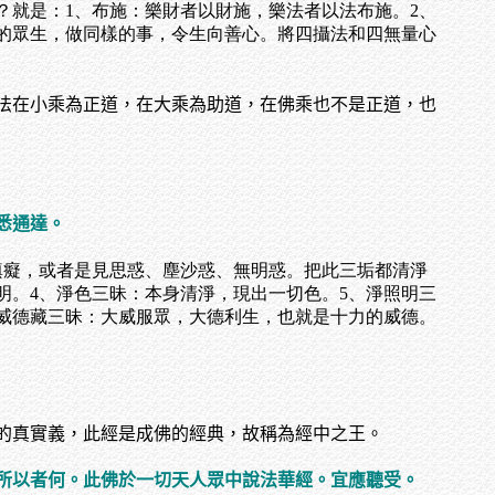
？就是：1、布施：樂財者以財施，樂法者以法布施。2、
度的眾生，做同樣的事，令生向善心。將四攝法和四無量心
法在小乘為正道，在大乘為助道，在佛乘也不是正道，也
悉通達。
瞋癡，或者是見思惑、塵沙惑、無明惑。把此三垢都清淨
明。4、淨色三昧：本身清淨，現出一切色。5、淨照明三
大威德藏三昧：大威服眾，大德利生，也就是十力的威德。
的真實義，此經是成佛的經典，故稱為經中之王。
所以者何。此佛於一切天人眾中說法華經。宜應聽受。