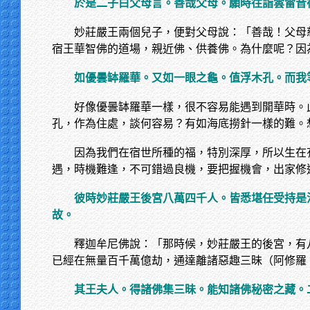
於是二子白父母言。善哉父母。願時往詣雲雷音
妙莊嚴王兩個兒子，便對父母說：「善哉！父母
宿王華智佛的道場，親近佛、供養佛。為什麼呢？因
如優曇缽羅華。又如一眼之龜。值浮木孔。而我
好像優曇缽羅華一樣，很不容易能遇到開華時。
孔，作為住處，談何容易？有如海底撈針一樣的難。
因為我們在宿世所種的福，特別深厚，所以生在
遇，時機難逢，不可錯過良機，要把握機會，出家修
彼時妙莊嚴王後宮八萬四千人。皆悉堪任受持是
故。
釋迦牟尼佛說：「那時候，妙莊嚴王的後宮，有
已經在無量百千萬億劫，通達離諸惡趣三昧（阿修羅
其王夫人。得諸佛集三昧。能知諸佛秘密之藏。