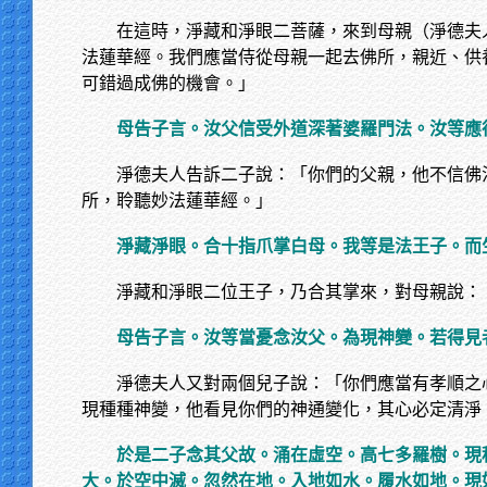
在這時，淨藏和淨眼二菩薩，來到母親（淨德夫
法蓮華經。我們應當侍從母親一起去佛所，親近、供
可錯過成佛的機會。」
母告子言。汝父信受外道深著婆羅門法。汝等應
淨德夫人告訴二子說：「你們的父親，他不信佛
所，聆聽妙法蓮華經。」
淨藏淨眼。合十指爪掌白母。我等是法王子。而
淨藏和淨眼二位王子，乃合其掌來，對母親說：
母告子言。汝等當憂念汝父。為現神變。若得見
淨德夫人又對兩個兒子說：「你們應當有孝順之
現種種神變，他看見你們的神通變化，其心必定清淨
於是二子念其父故。涌在虛空。高七多羅樹。現
大。於空中滅。忽然在地。入地如水。履水如地。現