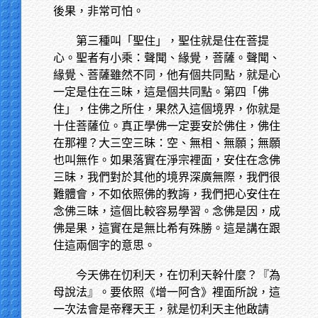
後果，非常可怕。
第三種叫「聖住」，聖住就是住在菩提
心。聖者有小乘：聲聞、緣覺，菩薩。聲聞、
緣覺、菩薩雖然不同，他有個共同點，就是心
一定是住在三昧，這是個共同點。第四「佛
住」，住佛之所住，果然入這個境界，你就是
十住菩薩位。真正學佛一定要安於佛住，佛住
在那裡？大三空三昧：空、無相、無願；無願
也叫無作。如果落實在淨宗裡面，安住在念佛
三昧，我們對於其他的境界深廣無際，我們很
難體會，不如依照佛的教誨，我們把心安住在
念佛三昧，這個比較容易學習。念佛是因，成
佛是果，這實在是無比希有殊勝。這是講在跟
住這兩個字的意思。
今天佛在忉利天，在忉利天幹什麼？『為
母說法』。要依照《增一阿含》裡面所說，這
一次法會是帝釋天王，就是忉利天主他啟請