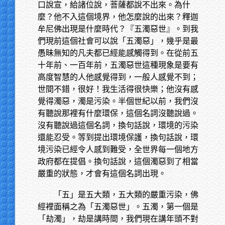
口說宣，給諸位說，菩薩都說不出來。為什
麼？他不入這個境界，他怎麼說的出來？釋迦
牟尼佛出現是什麼時代？『五濁惡世』。到我
們現前這個社會可以說「五濁惡」，幾乎是最
愚昧無知的凡夫都已經能感觸得到。在從前五
十年前、一百年前，五濁惡世這種現象是要有
高度智慧的人他感覺得到，一般人感覺不到；
世間不錯，很好！我生活得很快樂；他沒有感
覺得濁惡，濁是污染。半個世紀以前，我們沒
有聽說那裡有什麼環保，這個名詞沒聽說過。
沒有聽說過這個名詞，換句話說，環境的污染
還能忍受。等到提出環境保護，換句話說，環
境污染已經令人感到難受，全世界每一個地方
政府都在提倡。換句話說，這個濁惡到了相當
嚴重的狀態，才會有這個名詞出現。
「五」是五大類，五大類的嚴重污染，佛
經裡面稱之為「五濁惡世」。五濁，第一個是
「劫濁」，劫是講時間，我們現在講年頭不對