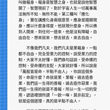
叫做報身，報身是智慧之身，也就是說他智慧
開了、智慧現前了，對於宇宙人生一切萬事萬
法無所不知、無所不能。第三種叫「應化
身」，實在講應化身兩個意思。應身是隨類現
身，應以什麼身得度，他就現什麼身。所以佛
到人間來，到任何一道來，他是沒有障礙，自
由自在，想來就來，想去就去，來去自由。
不像我們凡夫，我們凡夫是業報身，一點
都不自由，完全受業力的控制。說受業力的控
制，大家不太好懂，我們換句話說，受命運的
控制、受命運的支配，大家就好懂，所以說是
「萬般皆是命，半點不由人」，你說這個多
苦。命是什麼？命就是業，業報。過去造善
業，我們這一生得的善報，過去造作惡業，我
們這一生得的就是不善報，所以一生一切的受
用，諺語裡頭所謂「一飲一啄，莫非前定」，
就是這個道理，真的是半點不由人。