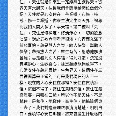
住」，天住就是你來生一定能夠生欲界天。欲
界天有六層天，往後我們會簡單給諸位做個介
紹。天住就是心安住在十善業道，布施、持
戒，修十善業道，你來生決定生到天界，福報
比我們人間大多了，享天福。第二種叫「梵
住」，梵住是修禪定、修清淨心，一切的欲念
淡薄，對於五欲六塵看得很淡，心裡面充滿了
慈悲喜捨。慈是與人之樂，給人快樂，幫助人
快樂；悲是拔人之苦，眾生有苦，幫助他解決
苦難；喜是看到別人得福，得到好處，決定沒
有嫉妒心，生歡喜心；捨是萬緣能夠放得下。
心常安住在慈悲喜捨，生色界天，這個住在三
界裡面算是正當的。可是我們現在的人不一
樣，現在的人心安住在那裡？安住在貪瞋痴
慢，這個不得了。安住在貪瞋痴慢，安住在殺
盜淫妄，果報在三途。所以他不是天住、不是
梵住，是鬼住、地獄住、畜生住，他搞這個東
西去了。我們對這些理跟事清清楚楚、明明白
白，要曉得心安在那裡，將來會產生什麼樣的