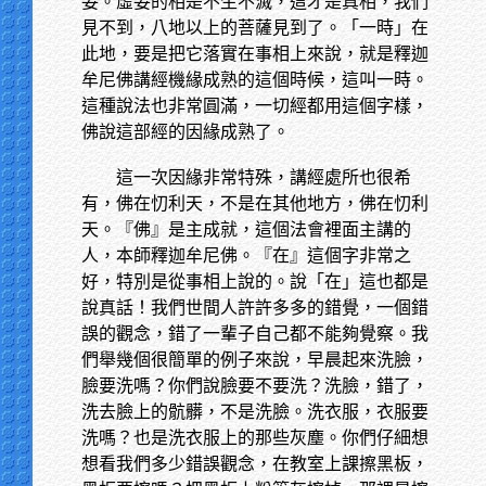
妄。虛妄的相是不生不滅，這才是真相，我們
見不到，八地以上的菩薩見到了。「一時」在
此地，要是把它落實在事相上來說，就是釋迦
牟尼佛講經機緣成熟的這個時候，這叫一時。
這種說法也非常圓滿，一切經都用這個字樣，
佛說這部經的因緣成熟了。
這一次因緣非常特殊，講經處所也很希
有，佛在忉利天，不是在其他地方，佛在忉利
天。『佛』是主成就，這個法會裡面主講的
人，本師釋迦牟尼佛。『在』這個字非常之
好，特別是從事相上說的。說「在」這也都是
說真話！我們世間人許許多多的錯覺，一個錯
誤的觀念，錯了一輩子自己都不能夠覺察。我
們舉幾個很簡單的例子來說，早晨起來洗臉，
臉要洗嗎？你們說臉要不要洗？洗臉，錯了，
洗去臉上的骯髒，不是洗臉。洗衣服，衣服要
洗嗎？也是洗衣服上的那些灰塵。你們仔細想
想看我們多少錯誤觀念，在教室上課擦黑板，