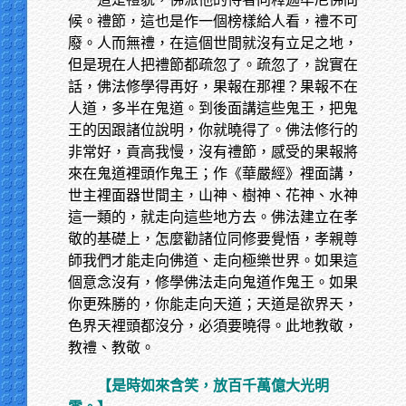
候。禮節，這也是作一個榜樣給人看，禮不可
廢。人而無禮，在這個世間就沒有立足之地，
但是現在人把禮節都疏忽了。疏忽了，說實在
話，佛法修學得再好，果報在那裡？果報不在
人道，多半在鬼道。到後面講這些鬼王，把鬼
王的因跟諸位說明，你就曉得了。佛法修行的
非常好，貢高我慢，沒有禮節，感受的果報將
來在鬼道裡頭作鬼王；作《華嚴經》裡面講，
世主裡面器世間主，山神、樹神、花神、水神
這一類的，就走向這些地方去。佛法建立在孝
敬的基礎上，怎麼勸諸位同修要覺悟，孝親尊
師我們才能走向佛道、走向極樂世界。如果這
個意念沒有，修學佛法走向鬼道作鬼王。如果
你更殊勝的，你能走向天道；天道是欲界天，
色界天裡頭都沒分，必須要曉得。此地教敬，
教禮、教敬。
【是時如來含笑，放百千萬億大光明