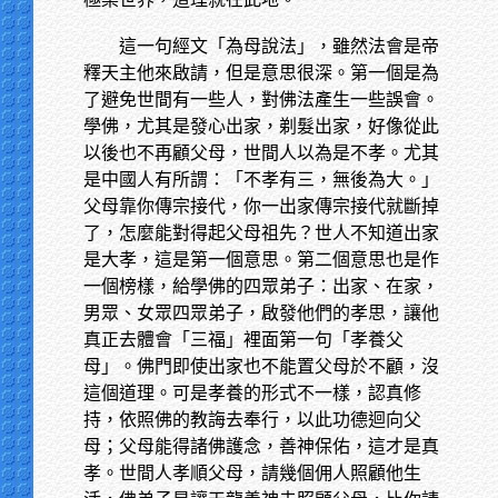
這一句經文「為母說法」，雖然法會是帝
釋天主他來啟請，但是意思很深。第一個是為
了避免世間有一些人，對佛法產生一些誤會。
學佛，尤其是發心出家，剃髮出家，好像從此
以後也不再顧父母，世間人以為是不孝。尤其
是中國人有所謂：「不孝有三，無後為大。」
父母靠你傳宗接代，你一出家傳宗接代就斷掉
了，怎麼能對得起父母祖先？世人不知道出家
是大孝，這是第一個意思。第二個意思也是作
一個榜樣，給學佛的四眾弟子：出家、在家，
男眾、女眾四眾弟子，啟發他們的孝思，讓他
真正去體會「三福」裡面第一句「孝養父
母」。佛門即使出家也不能置父母於不顧，沒
這個道理。可是孝養的形式不一樣，認真修
持，依照佛的教誨去奉行，以此功德迴向父
母；父母能得諸佛護念，善神保佑，這才是真
孝。世間人孝順父母，請幾個佣人照顧他生