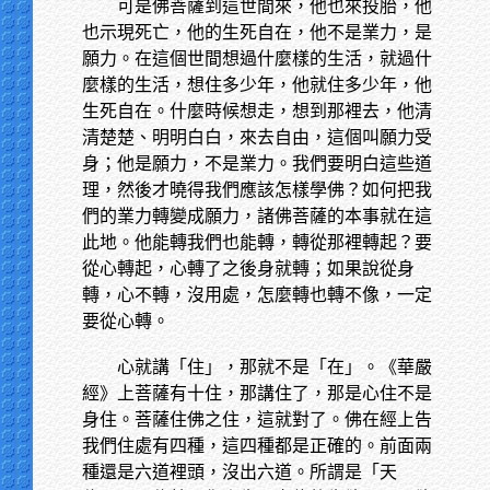
可是佛菩薩到這世間來，他也來投胎，他
也示現死亡，他的生死自在，他不是業力，是
願力。在這個世間想過什麼樣的生活，就過什
麼樣的生活，想住多少年，他就住多少年，他
生死自在。什麼時候想走，想到那裡去，他清
清楚楚、明明白白，來去自由，這個叫願力受
身；他是願力，不是業力。我們要明白這些道
理，然後才曉得我們應該怎樣學佛？如何把我
們的業力轉變成願力，諸佛菩薩的本事就在這
此地。他能轉我們也能轉，轉從那裡轉起？要
從心轉起，心轉了之後身就轉；如果說從身
轉，心不轉，沒用處，怎麼轉也轉不像，一定
要從心轉。
心就講「住」，那就不是「在」。《華嚴
經》上菩薩有十住，那講住了，那是心住不是
身住。菩薩住佛之住，這就對了。佛在經上告
我們住處有四種，這四種都是正確的。前面兩
種還是六道裡頭，沒出六道。所謂是「天