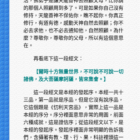
活，佛弟子是讓天龍善神去照顧父母，比你請
的那個人照顧周到多了。可是如果你自己沒有
修持，天龍善神不保佑你，瞧不起你。你真正
修行，有道有德，感動天神自然去照顧；你不
必去求他，也不必去通知他，自然照顧。為什
麼？尊敬你，尊敬你的父母，所以有這個意思
在。
再看底下這一段經文：
【爾時十方無量世界，不可說不可說一切
諸佛，及大菩薩摩訶薩，皆來集會。】
這一段經文是本經的發起序。本經一共十
三品，第一品就是序品，但是它沒有說序品，
它這個題是《忉利天宮品》，實際上這一品是
本經的序分。序分裡面意思非常的周圓，前面
六種成就，這是證信序；從這段經文以下，是
本經的發起序。發起序裡面非常明顯的告訴我
們，含攝著有教、理、行、果，科註裡頭這一