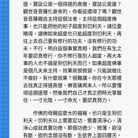
道。寶誌公是一個得道的高僧，寶誌公是誰？
觀世音菩薩化身來的，你看這還得了嗎？觀世
音菩薩親自主持這個法會，主持這個超度佛
事，也只能把他的妃子超度到忉利天。諸位要
曉得，諸佛如來超度也只能超度到忉利天，再
往上去自己要有修行的功夫，沒有修行的功
夫，不行。明白這個事實真相，我們在有生之
年要認真修行，你不修行靠別人超度，再大本
事的人也不過是到忉利天而已。如果超度佛事
是個凡夫來主持，效果就很微弱，只能說做比
不做好。有什麼效果？很難講。你在今天那裡
去找真正得道高僧、佛菩薩再來人。所以要懂
得這個道理，然後我們自己才真正把時光掌握
住，一寸光陰，一寸命光，要認真努力。
作佛的母親這麼大的福報，也只是生到忉
利天。忉利天以上需要定功、需要清淨心，清
淨心成就真實功德。那個功德少、微薄，欲沒
有斷，欲的念頭沒有斷，生欲界上面四層天，