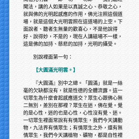
聞法，講的人如果是以真誠之心、恭敬之心，
就與佛的光明起感應的作用，佛光注照這個道
場，就是這個大光明雲照在這道場的上空。下
面說者、聽者生無量的歡喜心，不是他說得
好、說得妙，不是的，現在人講磁場不一樣，
這是佛的加持、慈悲的加持，光明的攝受。
別說裡面第一句：
【大圓滿光明雲。】
『大圓滿』別中之總。「圓滿」就是一絲
毫的欠缺都沒有，就是性德的全體流露。這一
切眾生為什麼會起感應道交？眾生心跟佛心無
二無別，差別在那裡？眾生在迷，佛在覺。覺
的是心性，迷的也是心性，心性沒有覺、迷。
一切眾生裡面常說有有情眾生，我們今天講動
物，九法界有情眾生；有情眾生之外，還有無
情眾生，我們今天講植物、礦物，都是自性裡