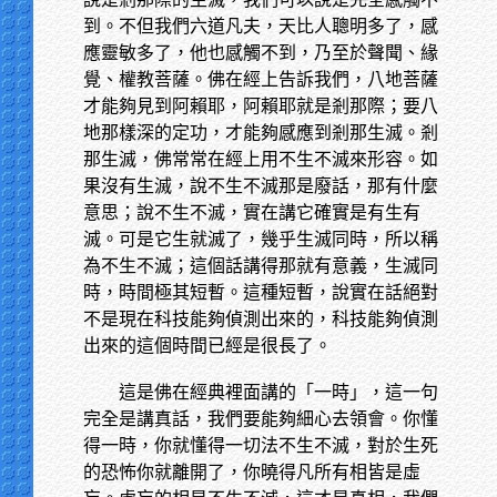
到。不但我們六道凡夫，天比人聰明多了，感
應靈敏多了，他也感觸不到，乃至於聲聞、緣
覺、權教菩薩。佛在經上告訴我們，八地菩薩
才能夠見到阿賴耶，阿賴耶就是剎那際；要八
地那樣深的定功，才能夠感應到剎那生滅。剎
那生滅，佛常常在經上用不生不滅來形容。如
果沒有生滅，說不生不滅那是廢話，那有什麼
意思；說不生不滅，實在講它確實是有生有
滅。可是它生就滅了，幾乎生滅同時，所以稱
為不生不滅；這個話講得那就有意義，生滅同
時，時間極其短暫。這種短暫，說實在話絕對
不是現在科技能夠偵測出來的，科技能夠偵測
出來的這個時間已經是很長了。
這是佛在經典裡面講的「一時」，這一句
完全是講真話，我們要能夠細心去領會。你懂
得一時，你就懂得一切法不生不滅，對於生死
的恐怖你就離開了，你曉得凡所有相皆是虛