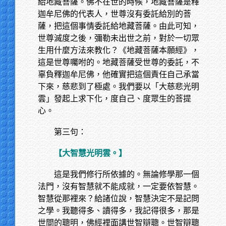
給地藏菩薩。佛不在世的時候，地藏菩薩是釋
迦牟尼佛的代表人，世尊沒有委託給別的菩
薩，把這個事情委託給地藏菩薩。由此可知，
世尊滅度之後，彌勒未出世之前，對於一切眾
生用什麼方法來教化？《地藏菩薩本願經》，
這是世尊囑咐的。地藏菩薩受世尊的委託，不
辜負釋迦牟尼佛，他確實把這個責任自己承當
下來，慈悲到了極處。我們要以「大慈悲光明
雲」發起上求下化，度自己、度眾生的菩提
心。
第三句：
【大智慧光明雲。】
這是我們修行所依據的。無論修學那一個
法門，沒有智慧就不能成就，一定要依智慧。
智慧從那裡來？給諸位說，智慧決定不是記問
之學。我聽得多、讀得多，我記得很多，那是
世間的聰明，佛經裡面講世智辯聰。世智辯聰