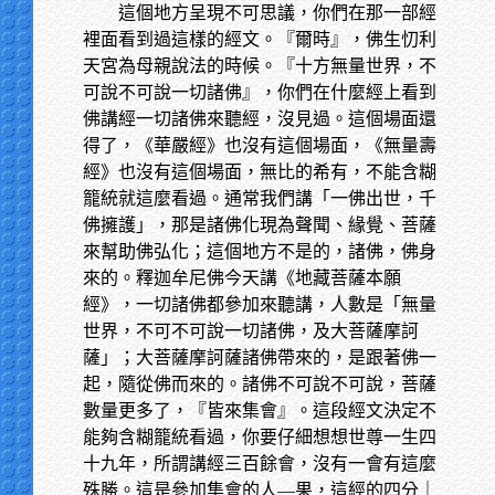
這個地方呈現不可思議，你們在那一部經
裡面看到過這樣的經文。『爾時』，佛生忉利
天宮為母親說法的時候。『十方無量世界，不
可說不可說一切諸佛』，你們在什麼經上看到
佛講經一切諸佛來聽經，沒見過。這個場面還
得了，《華嚴經》也沒有這個場面，《無量壽
經》也沒有這個場面，無比的希有，不能含糊
籠統就這麼看過。通常我們講「一佛出世，千
佛擁護」，那是諸佛化現為聲聞、緣覺、菩薩
來幫助佛弘化；這個地方不是的，諸佛，佛身
來的。釋迦牟尼佛今天講《地藏菩薩本願
經》，一切諸佛都參加來聽講，人數是「無量
世界，不可不可說一切諸佛，及大菩薩摩訶
薩」；大菩薩摩訶薩諸佛帶來的，是跟著佛一
起，隨從佛而來的。諸佛不可說不可說，菩薩
數量更多了，『皆來集會』。這段經文決定不
能夠含糊籠統看過，你要仔細想想世尊一生四
十九年，所謂講經三百餘會，沒有一會有這麼
殊勝。這是參加集會的人—果，這經的四分｜