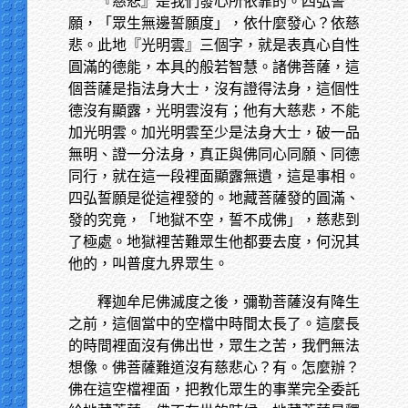
『慈悲』是我們發心所依靠的。四弘誓
願，「眾生無邊誓願度」，依什麼發心？依慈
悲。此地『光明雲』三個字，就是表真心自性
圓滿的德能，本具的般若智慧。諸佛菩薩，這
個菩薩是指法身大士，沒有證得法身，這個性
德沒有顯露，光明雲沒有；他有大慈悲，不能
加光明雲。加光明雲至少是法身大士，破一品
無明、證一分法身，真正與佛同心同願、同德
同行，就在這一段裡面顯露無遺，這是事相。
四弘誓願是從這裡發的。地藏菩薩發的圓滿、
發的究竟，「地獄不空，誓不成佛」，慈悲到
了極處。地獄裡苦難眾生他都要去度，何況其
他的，叫普度九界眾生。
釋迦牟尼佛滅度之後，彌勒菩薩沒有降生
之前，這個當中的空檔中時間太長了。這麼長
的時間裡面沒有佛出世，眾生之苦，我們無法
想像。佛菩薩難道沒有慈悲心？有。怎麼辦？
佛在這空檔裡面，把教化眾生的事業完全委託