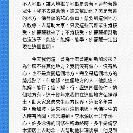
不入地獄，誰入地獄？地獄是最苦。這些苦難
眾生，我不去幫助他，誰去幫助他？愈是苦難
的地方，佛菩薩的悲心偏重，愈要到這個地方
去教導、去幫助大家。只要這些苦難眾生肯接
受，佛菩薩就來了；不肯接受，佛菩薩想幫助
也沒法子。能信、能解、能學，佛菩薩一定出
現在這個世間。
今天我們這一會為什麼會跑到新加坡來？
為什麼不在其他地方？我們沒有偏心、沒有私
心，也不是貪愛這個地方。完全是這個地方的
緣成熟了，什麼緣？這個地方的人，他能信、
能解、能行；信、解、行、證這四個條件，這
個地方有。這十幾年來我們在這個地方弘揚淨
土，勸大家念佛求生西方世界，這麼多年當
中，新加坡、馬來西亞這個地區，念佛往生的
人時有所聞，常常聽到。李木源居士非常熱
心，許多念佛的同修在臨命終時，多半是請李
木源居士去助念，去幫助他料理後事，他見到