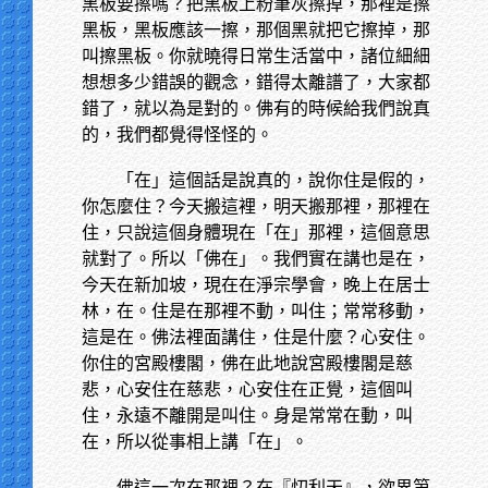
黑板要擦嗎？把黑板上粉筆灰擦掉，那裡是擦
黑板，黑板應該一擦，那個黑就把它擦掉，那
叫擦黑板。你就曉得日常生活當中，諸位細細
想想多少錯誤的觀念，錯得太離譜了，大家都
錯了，就以為是對的。佛有的時候給我們說真
的，我們都覺得怪怪的。
「在」這個話是說真的，說你住是假的，
你怎麼住？今天搬這裡，明天搬那裡，那裡在
住，只說這個身體現在「在」那裡，這個意思
就對了。所以「佛在」。我們實在講也是在，
今天在新加坡，現在在淨宗學會，晚上在居士
林，在。住是在那裡不動，叫住；常常移動，
這是在。佛法裡面講住，住是什麼？心安住。
你住的宮殿樓閣，佛在此地說宮殿樓閣是慈
悲，心安住在慈悲，心安住在正覺，這個叫
住，永遠不離開是叫住。身是常常在動，叫
在，所以從事相上講「在」。
佛這一次在那裡？在『忉利天』，欲界第