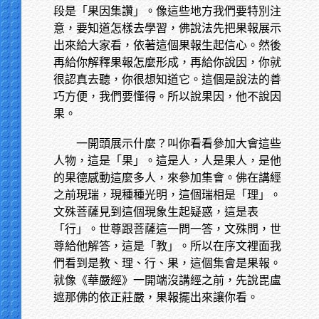
段是「果因集讚」。像這些地方我們要特別注
意，要知道怎樣去學習，佛說法先把果報展示
出來給大家看，依著這個果報生起信心。然後
再給你解釋果報怎麼形成，再給你說因，你就
很認真去聽，你很想知道它。這個是說法的善
巧方便，我們要懂得。所以說果因，他不說因
果。
一開頭展示什麼？叫你看看參加大會這些
人物，這是「果」。這是人，人是果人，是他
的果德感動這麼多人，來參加集會。佛在講經
之前現瑞，現種種光明，這個瑞相是「理」。
文殊菩薩見到這個現象生起疑惑，這是表
「行」。世尊跟菩薩這一問一答，文殊問，世
尊給他解答，這是「教」。所以在序文裡面我
們看到是教、理、行、果，這個集會是果報。
就像《華嚴經》一開端沒講經之前，先說毘盧
遮那佛的依正莊嚴，果報擺出來讓你看。