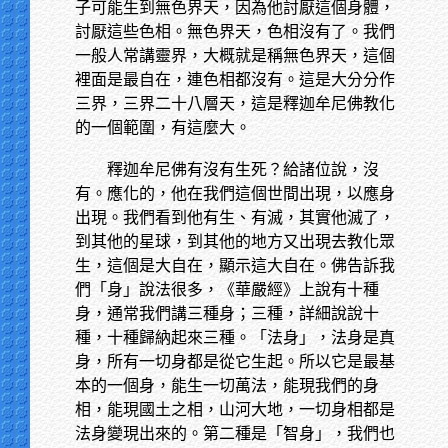
子可能生到無色界天，因為他討厭這個身體，
討厭這些色相。無色界天，色相沒有了。我們
一般人常講靈界，大概就是稱無色界天，這個
裡面是最自在，連色相都沒有。這是大分分作
三界，三界二十八層天，這是釋迦牟尼佛教化
的一個範圍，有這麼大。
釋迦牟尼佛有沒有生死？給諸位說，沒
有。應化的，他在我們這個世間出現，以應身
出現。我們看到他有生、有滅，其實他滅了，
到其他的星球，到其他的地方又出現去教化眾
生，這個是大自在，顯示這大自在。佛告訴我
們「身」說法很多，《華嚴經》上說有十種
身，通常我們講三種身；三種，詳細說說十
種，十種歸納起來三種。「法身」，法身是真
身，所有一切身都是從它生起。所以它是最基
本的一個身，能生一切萬法，能現我們的身
相，能現國土之相，山河大地，一切身相都是
法身變現出來的。第二種是「智身」，我們也