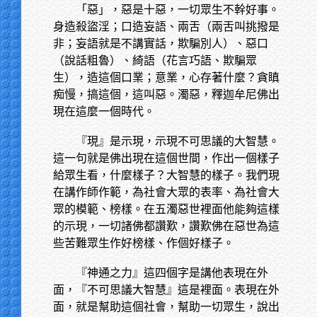
「惡」，惡是十惡，一切眾生不幹好事。
身造殺盜淫；口造妄語、兩舌（兩舌叫挑撥是
非；妄語就是不講實話，欺騙別人）、惡口
（說話粗魯）、綺語（花言巧語、欺騙眾
生），造這個口業；意業，心存著什麼？貪瞋
痴慢，搞這個，這叫惡。濁惡，釋迦牟尼佛出
現在這麼一個時代。
『現』是示現，示現不可思議的大智慧。
這一句就是佛出現在這個世間，作出一個樣子
給眾生看，什麼樣子？大智慧的樣子。我們現
在講作師作範，為社會大眾的表率、為社會大
眾的模範、榜樣。在五濁惡世裡面他能夠這樣
的示現，一切諸佛都讚歎，讚歎佛在惡世為這
些苦難眾生作好榜樣、作個好樣子。
『神通之力』這四個字是講他表現在外
面，『不可思議大智慧』這是裡面。表現在外
面，就是幫助這個社會，幫助一切眾生，說出