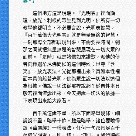
雲。】
這個地方這是現瑞。『光明雲』裡面顯
理，放光。利根的眾生見到光明，佛所有一切
教學他都明白，不必要言說，光明表智慧。
『百千萬億大光明雲』就是無量無邊的智慧，
一剎那際全部都展現出來，不需要長時間，剎
那之間就把無量無邊的智慧展現在一切大眾的
面前。『是時』就是諸佛如來讚歎，派他的侍
者向釋迦牟尼佛問候的這個時候；世尊『含
笑』，放光表法。光從那裡出來？真如本性裡
面本具的般若光明，佛為眾生說一切法以這個
為根據。佛說一切法從那裡說起？從自性本具
般若裡面流露出來，今天把說一切法的依據一
下表現出來給大家看。
百千萬億說不盡，所以下面略舉幾條，細
說說不盡，略舉十條。雖是略舉，諸位要曉得
跟《華嚴經》一樣表法，任何一句都具足百千
萬億光明雲，一即一切，一切即一。我們聽經