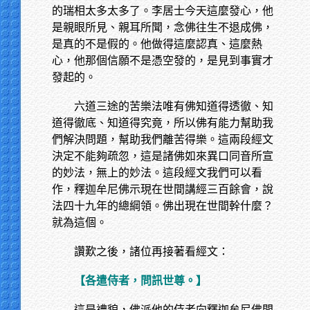
的瑞相太多太多了。李居士今天這麼發心，他
是親眼所見、親耳所聞，念佛往生不退成佛，
是真的不是假的。他做得這麼認真、這麼熱
心，他那個信願不是憑空發的，是見到事實才
發起的。
六道三途的苦樂法唯有佛知道得透徹、知
道得徹底、知道得究竟，所以佛有能力幫助我
們解決問題，幫助我們離苦得樂。這兩段經文
決定不能夠疏忽，這是諸佛如來異口同音所宣
的妙法，無上的妙法。這段經文我們可以看
作，釋迦牟尼佛示現在世間講經三百餘會，說
法四十九年的總綱領。佛出現在世間幹什麼？
就為這個。
讚歎之後，諸位再接著看經文：
【各遣侍者，問訊世尊。】
這是禮貌，佛派他的侍者向釋迦牟尼佛問