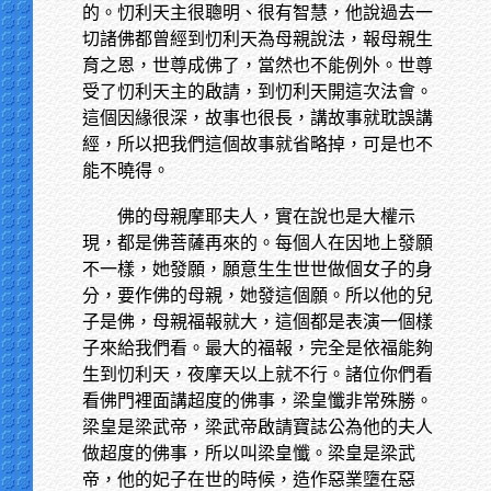
的。忉利天主很聰明、很有智慧，他說過去一
切諸佛都曾經到忉利天為母親說法，報母親生
育之恩，世尊成佛了，當然也不能例外。世尊
受了忉利天主的啟請，到忉利天開這次法會。
這個因緣很深，故事也很長，講故事就耽誤講
經，所以把我們這個故事就省略掉，可是也不
能不曉得。
佛的母親摩耶夫人，實在說也是大權示
現，都是佛菩薩再來的。每個人在因地上發願
不一樣，她發願，願意生生世世做個女子的身
分，要作佛的母親，她發這個願。所以他的兒
子是佛，母親福報就大，這個都是表演一個樣
子來給我們看。最大的福報，完全是依福能夠
生到忉利天，夜摩天以上就不行。諸位你們看
看佛門裡面講超度的佛事，梁皇懺非常殊勝。
梁皇是梁武帝，梁武帝啟請寶誌公為他的夫人
做超度的佛事，所以叫梁皇懺。梁皇是梁武
帝，他的妃子在世的時候，造作惡業墮在惡