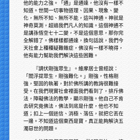
他的能力之強。「通」是通達，他沒有一樣不
知道。世間一切事物道理、因果、現象、變
化，無所不知、無所不能，這叫神通。神就是
神奇莫測，超過我們凡人的知識。這個神通不
是講孫悟空七十二變，不是這個意思，那你完
全解錯了。佛樣樣都通達，換句話說，我們今
天社會上種種疑難雜症，佛沒有一樣不曉得，
他有能力幫助我們解決這些困難。
『調伏剛強眾生』。維摩居士曾經說：
「閻浮提眾生，剛強難化。」剛強，性格剛
強，堅固的執著，對於佛所講的教誨很難接
受。在我們現實社會裡面我們看到了，排斥佛
法，障礙佛法的教學，顯示剛強。他自己不肯
去研究竟佛法，佛法到底是什麼，他也不知
道；扣上一個迷信、消極、落伍，就把它丟在
一邊。不知道這個東西是寶，真正能夠解決五
濁惡世的問題。