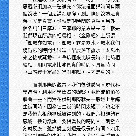
思還必須加以一點補充。佛法裡面講時間有兩
個說法：一個是講剎那際，剎那際佛說這是實
時，就是真實，也就是說時間的真相。另外一
個名詞叫三摩耶，三摩耶的意思是長時，就是
我們現在所講的相續相。《金剛經》上所謂
「如露亦如電」，如露，露是露水，露水我們
曉得它的時間也很短，早晨落下露水，太陽出
來之後就蒸發掉。拿這個來比喻長時，比喻相
續相；用閃電來比喻真實的時間。真實時間
《華嚴經十定品》講剎那際，這才是真的。
而剎那際的觀念，我們很難體會。現代科
學昌明，利用科學儀器的觀察，我們能稍稍多
體會一些。而實在說剎那際就是一般經上常講
生滅同時，因為它生滅的時間太短了，決定不
是我們六根能夠感觸得到的。我們六根能夠有
感觸，換句話說，要相當長的時間。一刺激立
刻就反應，雖然說立刻還是很長的時間。如果
說是剎那際的生滅，我們可以說是完全感觸不