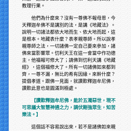
教理行果。
他們為什麼來？沒有一尊佛不報母恩，今
天釋迦牟佛不是講別的法，是講《地藏法》。
說明一切諸法都依大地而生、依大地而起，這
是根本。地藏表什麼？表孝親尊師。所以說孝
親尊師之法，一切諸佛一定自己要來參加，諸
佛來當影響眾。忉利天王在這一會當中作功德
主，他福報可修大了；請佛到忉利天講《地藏
經》，這個福修大了。所有一切諸佛如來都到
齊，一尊不漏，無比的希有因緣。來幹什麼？
提倡孝道。跟佛一見面，就讚歎釋迦牟尼佛，
讚歎此意也是圓滿到極處。
【讚歎釋迦牟尼佛，能於五濁惡世，現不
可思議大智慧神通之力，調伏剛強眾生，知苦
樂法。】
這個話不容易說出來，若不是諸佛如來親