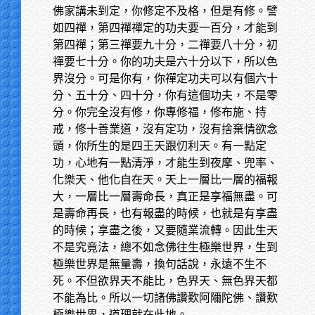
佛家講未到定，你修定不及格，但是有修。譬
如四禪，第四禪禪定的功夫要一百分，才能到
第四禪；第三禪要九十分，二禪要八十分，初
禪要七十分。你的功夫是六十分以下，所以色
界沒分。可是你有，你禪定功夫可以有個六十
分、五十分、四十分，你有這個功夫，不是零
分。你完全沒有修，你專修福，修布施、持
戒，修十善業道，沒有定功，沒有捨棄情欲念
頭，你所生的是四王天跟忉利天。有一點定
功，心地有一點清淨，才能生到夜摩、兜率、
化樂天、他化自在天。天上一層比一層的福報
大，一層比一層壽命長，真正是享福無盡。可
是壽命再長，也有報盡的時候，也就是有享盡
的時候；享盡之後，又要隨業流轉。因此生天
不是究竟法，總不如念佛往生極樂世界，生到
極樂世界是無量壽，換句話說，永遠不生不
死。不但欲界天不能比，色界天、無色界天都
不能為比。所以一切諸佛讚歎阿隬陀佛、讚歎
極樂世界，道理就在此地。