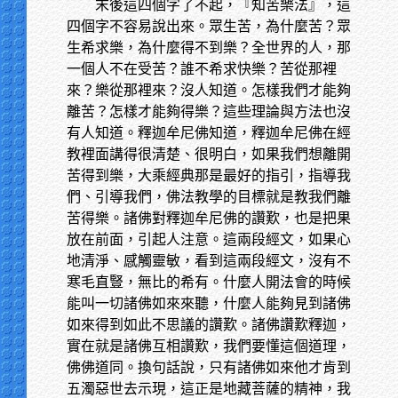
末後這四個字了不起，『知苦樂法』，這
四個字不容易說出來。眾生苦，為什麼苦？眾
生希求樂，為什麼得不到樂？全世界的人，那
一個人不在受苦？誰不希求快樂？苦從那裡
來？樂從那裡來？沒人知道。怎樣我們才能夠
離苦？怎樣才能夠得樂？這些理論與方法也沒
有人知道。釋迦牟尼佛知道，釋迦牟尼佛在經
教裡面講得很清楚、很明白，如果我們想離開
苦得到樂，大乘經典那是最好的指引，指導我
們、引導我們，佛法教學的目標就是教我們離
苦得樂。諸佛對釋迦牟尼佛的讚歎，也是把果
放在前面，引起人注意。這兩段經文，如果心
地清淨、感觸靈敏，看到這兩段經文，沒有不
寒毛直豎，無比的希有。什麼人開法會的時候
能叫一切諸佛如來來聽，什麼人能夠見到諸佛
如來得到如此不思議的讚歎。諸佛讚歎釋迦，
實在就是諸佛互相讚歎，我們要懂這個道理，
佛佛道同。換句話說，只有諸佛如來他才肯到
五濁惡世去示現，這正是地藏菩薩的精神，我