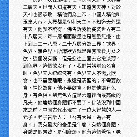
二層天。世間人知道有天，知道有天神，對於
天神也很恭敬，稱他們為上帝，中國人稱他叫
玉皇大帝，大概都是忉利天主。不知道天外還
有天，他就不曉得。佛告訴我們娑婆世界有二
十八層天，每一層裡面數量也是無量無邊，由
下到上二十八層。二十八層分為三界：欲界、
色界、無色界。所謂欲界就是還有飲食男女之
欲，這個沒有斷，但是愈往上面去它愈淡薄。
到色界，這個欲沒有了，我們常講財色名食
睡，色界天人統統沒有。色界天人不需要飲
食、也不需要睡眠，永遠是清醒的；不需要飲
食，禪悅為食，他不要飲食，但是他還有色
身，有色相。到無色界這是六道裡面最高級的
凡夫，他連這個身體都不要了。佛法沒到中國
來之前，中國古代出現在了一位大智慧的人—
老子。老子告訴人：「吾有大患，為吾有
身。」我有最大的憂患是什麼？有這個身體，
身體是個累贅、是個麻煩。他有這個覺悟，老