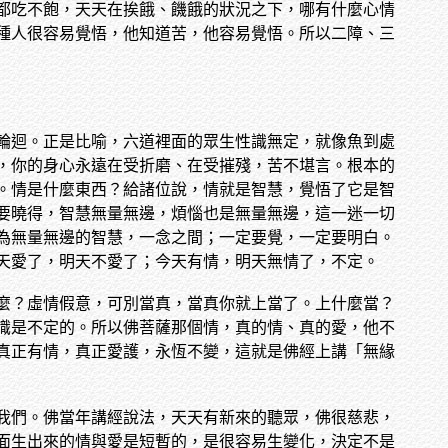
都吃不飽，天天在挨餓、饑餓的狀況之下，哪有什麼心情
種人很容易覺悟，他知道苦，他容易覺悟。所以二障、三
輪迴。正是比喻，六道裡面的眾生性識無定，就像魚到處
，你的身心永遠在受折磨、在受摧殘，苦不堪言。根本的
。情是什麼東西？給諸位說，情就是智慧，覺悟了它是智
要曉得，智慧無量無邊，煩惱也是無量無邊，這一迷一切
為無量無邊的智慧，一念之間；一定要覺，一定要明白。
天愛了，明天不愛了；今天有情，明天無情了，不定。
麼？虛情假意，可別當真，當真你就上當了。上什麼當？
識是不定的。所以佛菩薩那個情，真的情、真的愛，他不
真正有情，真正愛護，永恆不變，這就是佛經上講「無緣
我們。佛當年講經說法，天天有新來的聽眾，佛很慈悲，
面生出來的情與愛是短暫的，是很容易生變化，決定不是