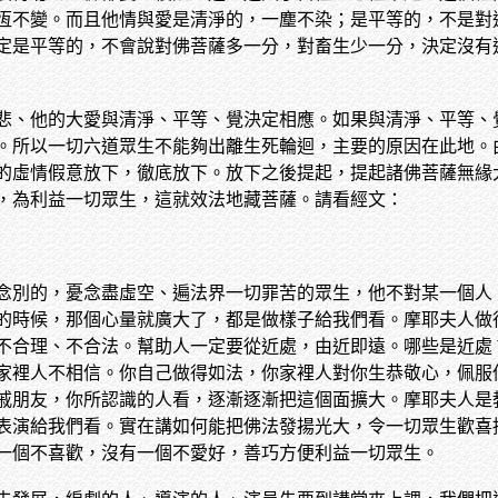
恆不變。而且他情與愛是清淨的，一塵不染；是平等的，不是對
定是平等的，不會說對佛菩薩多一分，對畜生少一分，決定沒有
悲、他的大愛與清淨、平等、覺決定相應。如果與清淨、平等、
。所以一切六道眾生不能夠出離生死輪迴，主要的原因在此地。
的虛情假意放下，徹底放下。放下之後提起，提起諸佛菩薩無緣
，為利益一切眾生，這就效法地藏菩薩。請看經文：
念別的，憂念盡虛空、遍法界一切罪苦的眾生，他不對某一個人
的時候，那個心量就廣大了，都是做樣子給我們看。摩耶夫人做
不合理、不合法。幫助人一定要從近處，由近即遠。哪些是近處
家裡人不相信。你自己做得如法，你家裡人對你生恭敬心，佩服
戚朋友，你所認識的人看，逐漸逐漸把這個面擴大。摩耶夫人是
表演給我們看。實在講如何能把佛法發揚光大，令一切眾生歡喜
一個不喜歡，沒有一個不愛好，善巧方便利益一切眾生。