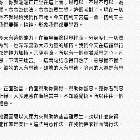
你，你就端端正正坐在這上面；是可以，不是不可以，為
理。念念為佛法，念念為眾生想，這個就對了。現在一切
地不就是給我們作示範。今天忉利天宮這一會，忉利天主
我們要懂，精神、形象我們都要學習。
今天有這個能力，在無量無邊世界裡面，分身度化一切眾
做到，也深深感激大眾力量的加持。我們今天在這裡舉行
都是神力加持。菩薩明瞭，所以有一個真誠感恩之心，凡
恩，下濟三途苦」，這兩句話念得口熟了，意思懂不懂？
，毀謗的人有恩德，破壞的人有恩德，陷害的人還是有恩
，正面勸善，負面幫助你警覺、幫助你斷惡。讓你看到惡
上緣，人就迷惑在順境當中，不知道覺悟。所以往往一個
體會。
地藏菩薩以大願力來幫助這些苦難眾生，應以什麼身得
能作如是變化。這些用意作法，在我們佛家裡面講行法，