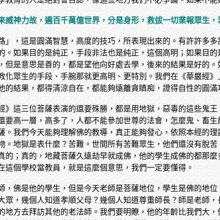
來威神力故，遍百千萬億世界，分是身形，救拔一切業報眾生
路」，這是圓滿智慧，高度的技巧，所表現出來的。有許許多多
的。如果目的是純正，手段非法也是純正，這個高明；如果目的
，但是意思是善的，都是望他向好處去學，後來的結果是好的。
教化眾生的手段、手腕那就更高明、更特別。我們在《華嚴經》
他的結果，都得清涼自在，都能夠遠離貪瞋痴，證得自性的圓滿
經》這三位菩薩表演的還要殊勝，都是用地獄，惡毒的這些鬼王
還要高一層，高多了，人都不能參加世尊的法會，怎麼鬼、畜生
薩。我們今天能夠理解佛的教導，真正能夠發心，依照本經的理
物。地獄是表什麼？苦難。世間所有苦難眾生，他們還沒有脫苦
真的；真的，地藏菩薩久遠劫早就成佛，他的學生成佛的都那麼
在這個學校當教員，就是這麼個意思，我們一定要懂得。
師，佛是他的學生，但是今天老師是菩薩地位，學生是佛的地位
大眾，幾個人知道孝順父母？幾個人知道尊重師長？師是老師，
的地方去拜訪其他的老法師。我們要明瞭，他的年齡比我們大，