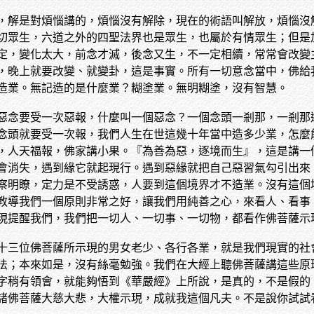
，解是對煩惱講的，煩惱沒有解除，現在的術語叫解放，煩惱沒
切眾生，六道之外的四聖法界也是眾生，也屬於有情眾生；但是
定，變化太大，前念才滅，後念又生，不一定相續，常常會改變
，晚上就要改變、就變卦，這是事實。所有一切意念當中，佛給
造業。無記造的是什麼業？糊塗業。無明糊塗，沒有智慧。
惡念要受一次惡報，什麼叫一個惡念？一個念頭一剎那，一剎那
念頭就要受一次報，我們人生在世這幾十年當中造多少業，怎麼
，人天福報，佛家講小果。『為善為惡，逐境而生』，這是講一
會消失，遇到緣它就起現行。遇到惡緣就把自己惡習氣勾引出來
察明瞭，定力是不受誘惑，人要到這個境界才不造業。沒有這個
教導我們一個原則非常之好，讓我們用純善之心，來看人、看事
現提醒我們，我們把一切人、一切事、一切物，都看作佛菩薩示
十三位佛菩薩所示現的男女老少、各行各業，就是我們現實的社
法；本來如是，沒有絲毫勉強。我們在大經上聽佛菩薩講這些原
字稍有領會，就能夠悟到《華嚴經》上所說，是真的，不是假的
諸佛菩薩大慈大悲，大權示現，成就我這個凡夫。不是說你試試