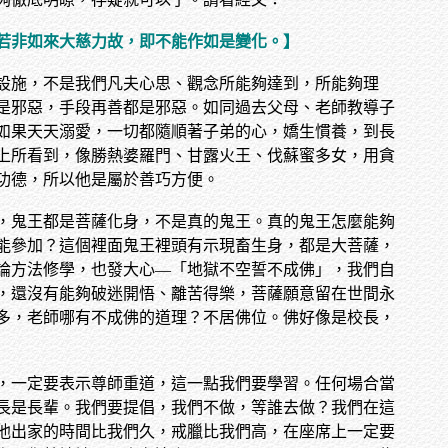
，若非如來大慈力故，即不能作如是變化。】
設施，不是我們凡夫心思、觀念所能夠達到，所能夠理
是邪惡，手段再善都是邪惡。如同過去父母、老師教導子
如果天天溺愛，一切都隨順著子弟的心，嬌生慣養，到長
上所看到，像勝熱婆羅門、甘露火王、伐蘇蜜多女，用貪
功德，所以他是屬於善巧方便。
，鬼王都是菩薩化身，不是真的鬼王。真的鬼王怎麼能夠
能參加？這個裡面鬼王裡頭有示現畜生身，都是大菩薩，
論方法修學，也發大心—「地獄不空誓不成佛」，我們自
，還沒有能夠破迷開悟、離苦得樂，菩薩願意留在世間永
多，老師哪有不成佛的道理？不居佛位。佛好像是校長，
，一定要表示尊師重道，這一點我們要學習。任何場合當
長是長輩。我們要提倡，我們不做，等誰去做？我們在這
他出家的時間比我們久，戒臘比我們高，在座席上一定要