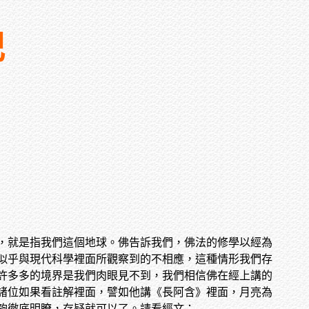
記
，就是指我們這個地球。佛告訴我們，佛法的修學以經為
似乎與現代科學裡面所觀察到的不相應，這種情形我們存
許多多的境界是我們肉眼見不到，我們相信佛在經上講的
諸位如果看註解裡面，譬如他講《長阿含》裡面，月亮為
夠徹底明瞭，存疑就可以了。請看經文：