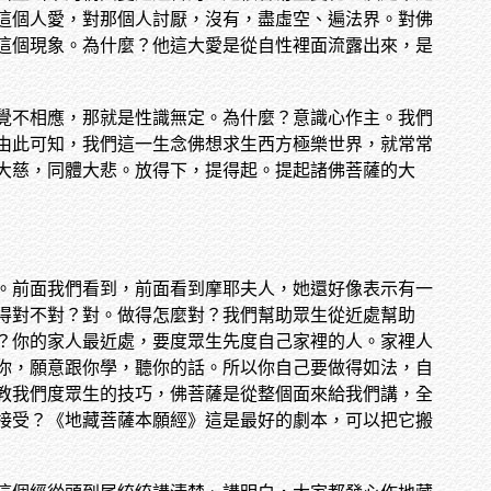
這個人愛，對那個人討厭，沒有，盡虛空、遍法界。對佛
這個現象。為什麼？他這大愛是從自性裡面流露出來，是
覺不相應，那就是性識無定。為什麼？意識心作主。我們
由此可知，我們這一生念佛想求生西方極樂世界，就常常
大慈，同體大悲。放得下，提得起。提起諸佛菩薩的大
。前面我們看到，前面看到摩耶夫人，她還好像表示有一
得對不對？對。做得怎麼對？我們幫助眾生從近處幫助
？你的家人最近處，要度眾生先度自己家裡的人。家裡人
你，願意跟你學，聽你的話。所以你自己要做得如法，自
教我們度眾生的技巧，佛菩薩是從整個面來給我們講，全
接受？《地藏菩薩本願經》這是最好的劇本，可以把它搬