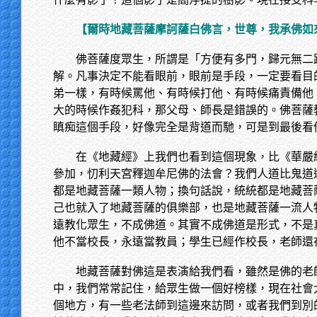
【爾時地藏菩薩摩訶薩白佛言，世尊，我承佛如
佛菩薩度眾生，所謂是「方便有多門，歸元無二
解。凡事決定不能看眼前，眼前是手段，一定要看目
弟一樣，有時候罵他、有時候打他、有時候痛責備他
大的時候作姦犯科，那父母、師長是錯誤的。佛菩薩
瞋痴這個手段，好像完全是背道而馳，可是到最後看
在《地藏經》上我們也看到這個現象，比《華嚴
參加，忉利天宮釋迦牟尼佛的法會？我們人道比鬼道
都是地藏菩薩一類人物；換句話說，統統都是地藏菩
己也就入了地藏菩薩的俱樂部，也是地藏菩薩一流人
遠教化眾生，不成佛道。其實不成佛道是形式，不是
他不當校長，永遠當教員；學生已經作校長，老師還
地藏菩薩對佛這是表演給我們看，雖然是佛的老
中，我們常常記住，給眾生做一個好榜樣，現在社會
個地方，有一些老法師到這邊來訪問，或者我們到別