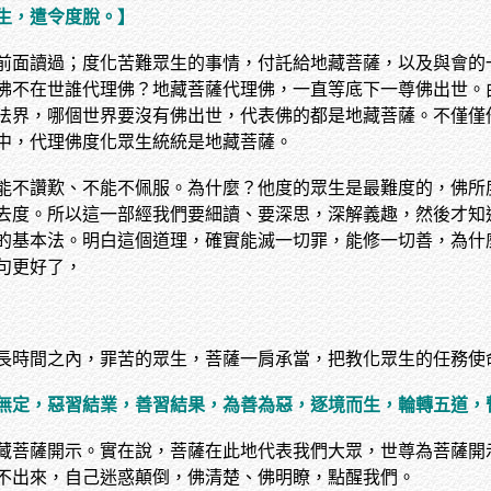
生，遣令度脫。】
前面讀過；度化苦難眾生的事情，付託給地藏菩薩，以及與會的
佛不在世誰代理佛？地藏菩薩代理佛，一直等底下一尊佛出世。
法界，哪個世界要沒有佛出世，代表佛的都是地藏菩薩。不僅僅
中，代理佛度化眾生統統是地藏菩薩。
能不讚歎、不能不佩服。為什麼？他度的眾生是最難度的，佛所
去度。所以這一部經我們要細讀、要深思，深解義趣，然後才知
的基本法。明白這個道理，確實能滅一切罪，能修一切善，為什
句更好了，
長時間之內，罪苦的眾生，菩薩一肩承當，把教化眾生的任務使
無定，惡習結業，善習結果，為善為惡，逐境而生，輪轉五道，
藏菩薩開示。實在說，菩薩在此地代表我們大眾，世尊為菩薩開
不出來，自己迷惑顛倒，佛清楚、佛明瞭，點醒我們。