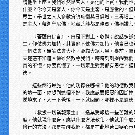
請他坐上座。我們雖然是客人，是他的上賓，我們也
什麼？你今天是客人，你今天是主客，是應當的。但
眾生，舉世之人大多數貪瞋痴慢與日俱增，三毒增上
是主人，釋迦牟尼佛、地藏菩薩都是佳賓，佛稱讚菩
『菩薩白佛言』，白是下對上，敬辭；說話多謙
生，仰仗佛力加持。其實他不仗佛力加持，他自己也
一個法會，無論法會大小，要靠大眾力量，臺前、臺
夫迷惑不知道。佛雖然教導我們，時時刻刻提醒我們
真的不懂。你要真懂了，一切眾生對我都有恩德。護
德。
這些倒行逆施，他的功德在哪裡？他的功德教我
的這一面，你想到這個不好，我應該要把惡的因斷掉
逆境來了，人一下覺悟、一下就回頭，哪裡不是恩德
『救拔一切業報眾生』，造業受報這一些苦難的
度，他就現什麼身，應以什麼方法教化，他就用什麼
修行的方法，都是提醒我們，都是在此地苦口婆心示