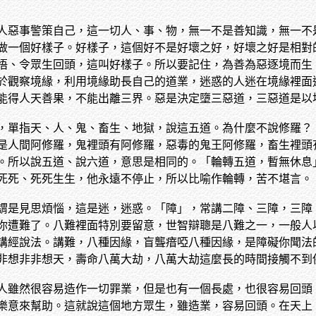
人惡事警策自己，這一切人、事、物，無一不是善知識，無一不
做一個好樣子。好樣子，這個好不是好壞之好，好壞之好是相對
悟、令眾生回頭，這叫好樣子。所以要記住，為善為惡逐境而生
於觀察境緣，利用境緣助長自己的道業，迷惑的人迷在境緣裡面
能得人天善果，不能出離三界。惡是決定墮三惡道，三惡道是以
，單指天、人、鬼、畜生、地獄，說這五道。為什麼不說修羅？
是人間阿修羅，鬼裡頭有阿修羅，惡毒的鬼王阿修羅，畜生裡頭
。所以說五道、說六道，意思是相同的。「輪轉五道，暫無休息
死死、死死生生，他永遠不停止，所以比喻作輪轉，苦不堪言。
謂是見思煩惱，這是迷，迷惑。「障」，常講二障、三障，三障
你遭難了。八難裡面特別要留意，世智辯聰是八難之一，一般人
講經說法。講難，八種因緣，盲聾瘖啞八種因緣，是障礙你聞法
非想非非想天，壽命八萬大劫，八萬大劫這麼長的時間接觸不到
人雖然很容易造作一切罪業，但是也有一個長處，也很容易回頭
樂意來幫助。這就說這個地方眾生，雖造業，容易回頭。在天上