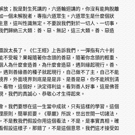
解放；脫是對生死講的，六道輪迴講的，你沒有能夠脫離
加一個未解脫者，專指六道眾生。六道眾生是什麼個狀
主意，這叫性識無定。不要說我們對於一切人、一切事，
我們歸納三大類：善、惡、無記，這三大類。善、惡造
還說太長了。《仁王經》上告訴我們，一彈指有六十剎
能不受報？果報隨著你念頭的善惡，隨著你念頭的輕重、
個人為什麼會造善，為什麼會造惡，遇到緣起現行。善、
，遇到善緣善的種子就起現行，自己做不了主，自己不能
境界，外面境界到底是是是非、是善是惡，你不能辨別清
、看物，這個好，決定得利益。看到善人好事，這是佛菩
現，我們的真誠心、恭敬心才生得起來。
會。我們要想在這一生當中成就，只有這樣的學習。這個
理原則，簡單扼要。《華嚴》所說，世出世間一切諸法，
，不是教我們假設你用這個看法，不是，是事實真相。確
看假設這樣子，那錯了，不是這個意思，我們這才接受如