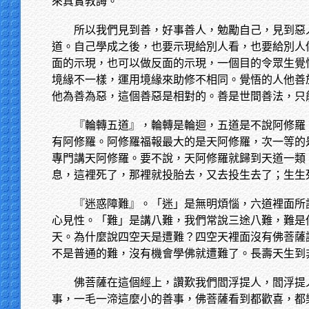
來真實教誨。
所以我們見到善，好事善人，勉勵自己，見到惡
道。自己學成之後，也要示現給別人看，也要給別人
面的示現，也可以做反面的示現，一個目的令眾生覺
境緣不一樣，運用境緣來助修不相同。覺悟的人他善
他為善為惡，這個善惡是相對的。善是世間善法，只
『輪轉五道』，輪轉是輪迴，五道是不說阿修羅
有阿修羅。阿修羅福報最大的是天阿修羅，次一等的
專門講天阿修羅。要不說，天阿修羅就歸到天道一類
息，這裡死了，那裡就投胎去，又去投生去了；生生
『迷惑障難』。「迷」是無明煩惱，六道裡面所
心見性。「難」是講八難，我們常說三途八難，難是
天。為什麼說四空天是遭難？四空天裡面沒有佛菩薩
不是普通的難，沒有機會學佛就遭難了。長壽天生到
佛菩薩在這個經上，讚歎我們閻浮提人，閻浮提
事，一毛一渧這麼小的善事，佛菩薩看到都歡喜，都