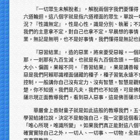
『一切眾生未解脫者』，解脫兩個字我們要懂得
六道輪迴。這八個字就是指六道裡面的眾生，單說一
況？『性識無定』，性是心性，識是分別、執著；不
我們的主意拿不定，對自己也拿不定。早晨想的事情
業，無記是無明，也不是好事情，我們懂得是無記也
『惡習結業』，造的惡業，將來要受惡報。一個
那，一剎那有九百生滅，也就是有九百個念頭。一個
大小、偏圓，果報不同。『善習結果』，果是講善報
惡是我們阿賴耶識裡面儲藏的種子，種子習氣永遠不
控制，一般講你自己沒有定力、沒有智慧。智慧是觀
楚，你不知道。我們是凡夫，我們也不知道，可是佛
薩示現正面教導我們，看到惡人惡事，這是佛菩薩示
華嚴會上善財童子就是如此這般的教導我們，五
學習給諸位說，決定不是勉強自己，我一定要這個看
「唯心所現，唯識所變」。如果我們真正能對這八個
確實實除自己之外，一切人、一切事、一切物，全是