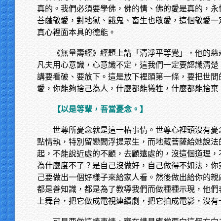
真的。我們必須要學佛，佛的情、佛的愛是真的，永
菩薩敬愛，對地獄、餓鬼、畜生也敬愛，這個敬愛一
真心裡面本具的德能。
《無量壽經》經題上講「清淨平等覺」，他的慈
凡夫用心意識，心意識不定，這我們一定要認識清楚
講要看破、要放下。這是放下裡頭第一條，要把世間
愛，你能夠捨己為人，什麼都能犧牲，什麼都能捨棄
【以是等輩，吾當憂念。】
世尊所憂念就是這一樁事情。世尊心裡頭沒有憂
點情執，特別留戀閻浮提眾生，而地藏菩薩給她說法
起，不能說近處的不顧，去顧遠處的，沒這個道理，
為什麼度不了？是自己沒做好，自己做得不如法，你
己要做出一個好樣子來給家人看。然後做出給你的親
都是善知識，都是為了教導我們而做種種示現，他們
上舞台，把它做成電視連續劇，把它拍成電影，沒有