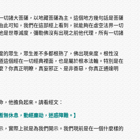
一切諸大菩薩，以地藏菩薩為主。這個地方幾句話是菩薩
由此可知，我們在這部經上看到，就能夠在虛空法界一切
他是世尊滅度，彌勒佛沒有出現之前他代理，所有一切諸
度的眾生，眾生差不多都根熟了，佛出現來度。根性沒
道這個經在一切經典裡面，也是屬於根本法輪。特別是在
麼？你真正明瞭，真妄邪正、是非善惡，你真正通達明
命，他擔負起來。請看經文：
暫無休息，動經塵劫，迷惑障難。】
示，實際上就是為我們開示。我們現前是在一個什麼樣的