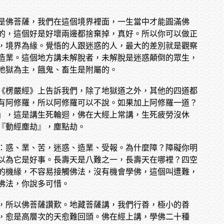
是佛菩薩，我們在這個境界裡面，一生當中才能圓滿佛
的，這個好是好壞兩邊都捨棄掉，真好。所以你可以做正
，境界為緣。覺悟的人跟迷惑的人，最大的差別就是觀察
造業。這個地方講未解脫者，未解脫是迷惑顛倒的眾生，
地獄為主，餓鬼、畜生是附屬的。
《楞嚴經》上告訴我們，除了地獄道之外，其他的四道都
有阿修羅，所以阿修羅可以不說。如果加上阿修羅一道？
」，這是講生死輪迴，佛在大經上常講，生死疲勞沒休
『動經塵劫』，塵點劫。
：惑、業、苦，迷惑、造業、受報。為什麼障？障礙你明
以為它是好事。長壽天是八難之一，長壽天在哪裡？四空
的機緣，不容易接觸佛法，沒有機會學佛，這個叫遭難，
佛法，你說多可惜。
，所以佛菩薩讚歎。地藏菩薩講，我們行善，極小的善
，愈是高層次的天愈難回頭。佛在經上講，學佛二十種