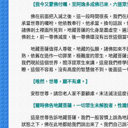
【我今又蒙佛付囑，至阿逸多成佛已來，六道眾
佛在前面把入滅之後，這一段時間很長，我們在
承當世尊的囑咐，他依教奉行，他承當。換句話說，
諸佛剎土裡面所見到，地藏菩薩的化身是盡虛空、遍
佛剎土，前一尊佛滅度，後一尊佛還沒有出世這個當
地藏菩薩值得人尊敬，地藏的弘願，諸佛如來不
熟，依舊在造作一切罪業，極難度的眾生，地藏菩薩
我們現前這個世界，閻浮提眾生來講，這是我們修學
瞭，這個不容易，沒有高度的智慧做不到。後面這一
【唯然，世尊，願不有慮。】
安慰世尊，請您老人家不要顧慮。末法滅法這麼
【爾時佛告地藏菩薩，一切眾生未解脫者，性識
這是世尊告訴地藏菩薩，我們一般習慣上說為地
狀態之下，佛在此地都給我們說出來了。我們自己說