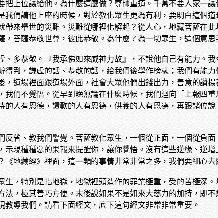
要把上位讓給他。為什麼這麼做？尊師重道。千萬不要人家一讓
是我們請他上座的時候，對於教化眾生更為有利，要明白這個道
就帶來舉世的災難。災難從哪裡化解起？從人心，地藏菩薩在此
薩，菩薩恭敬世尊，彼此恭敬。為什麼？為一切眾生，這個意思
虛、多恭敬。『我承佛如來威神力故』，不說他自己有能力。我
辦得到，謙虛的話、恭敬的話，給我們後學作榜樣；我們有能力
後，道場裡面跟道場外面，社會大眾他們出錢出力，善意的讚揚
，我們不覺悟。從早到晚無論在什麼時候，我們迴向「上報四重
持的人有恩德，讚歎的人有恩德，供養的人有恩德，再跟諸位說
們反省、教我們警覺。菩薩教化眾生，一個從正面，一個從負面
，示現種種惡的果報來提醒你，讓你覺悟。沒有這些逆緣、逆增
？《地藏經》裡面，這一類的事情非常非常之多，我們要細心去
眾生，特別是指地獄，地獄裡頭造作的罪業極重，受的苦極深。
方法，極其善巧方便。末後說如果不是如來大慈力的加持，即不
現教導我們。請看下面經文，底下這句經文非常非常重要。