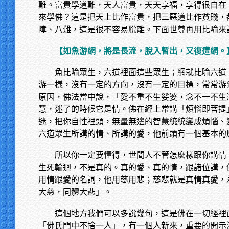
難。富貴學道難，天人富貴，天天享福，享得很自在
來學佛？這是把天上比作富貴，把三惡道比作貧賤，
障、八難，這是很不容易脫離。下面世尊再用比喻來
【如魚游網，將是長流，脫入暫出，又復遭網。
魚比喻眾生，六道裡面這些眾生；網就比喻六道
游一樣，沒有一定的方向，沒有一定的目標，常常游
原因，佛法當中說，「愛不重不生娑婆，念不一不生
慧，迷了的時候它是情。佛在經上常講「煩惱即菩提
迷，把你自性裡頭，無量無邊的智慧統統變成煩惱、
六道眾生所講的情、所講的愛，他前頭有一個基本的
所以你一定要懂得，世間人不管怎麼樣跟你講情
生死輪迴，不是真的。真的愛、真的情，跟諸位講，
用情跟愛的名詞，他用慈用悲；慈悲就是真情真愛，
大慈，同體大悲」。
這個地方我們可以多說幾句，這是佛在一切經裡
「佛氏門中不捨一人」，有一個人新來，重要的開示