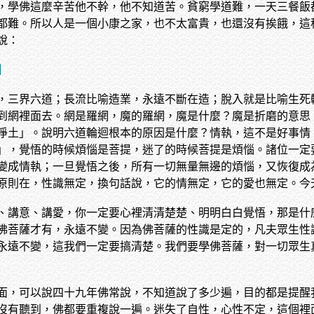
，學佛這麼辛苦他不幹，他不知道苦。貧窮學道難，一天三餐飯
都難。所以人是一個小康之家，也不太富貴，也還沒有挨餓，這
說：
】
，三界六道；長流比喻造業，永遠不斷在造；脫入就是比喻生死
到網裡面去。網是羅網，魔的羅網，魔是什麼？魔是折磨的意思
淨土」。說明六道輪迴根本的原因是什麼？情執，這不是好事情
」，覺悟的時候煩惱是菩提，迷了的時候菩提是煩惱。諸位一定
變成情執；一旦覺悟之後，所有一切無量無邊的煩惱，又恢復成
原則在，性識無定，換句話說，它的情無定，它的愛也無定。今
、講意、講愛，你一定要心裡清清楚楚、明明白白覺悟，那是什
佛菩薩才有，永遠不變。因為佛菩薩的性識是定的，凡夫眾生性
永遠不變，這我們一定要搞清楚。我們要學佛菩薩，對一切眾生
面，可以說四十九年佛常說，不知道說了多少遍，目的都是提醒
沒有聽到，佛都要重複說一遍。迷失了自性，心性不定，這個裡