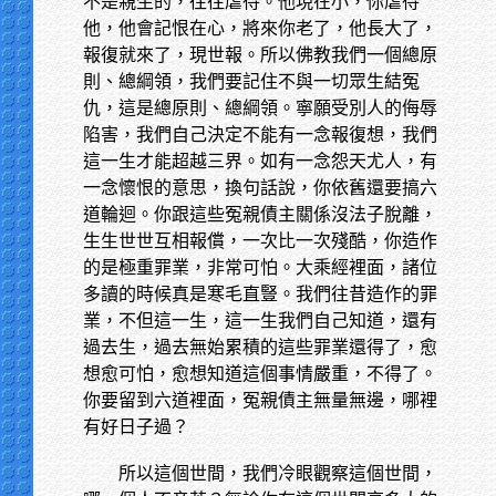
不是親生的，往往虐待。他現在小，你虐待
他，他會記恨在心，將來你老了，他長大了，
報復就來了，現世報。所以佛教我們一個總原
則、總綱領，我們要記住不與一切眾生結冤
仇，這是總原則、總綱領。寧願受別人的侮辱
陷害，我們自己決定不能有一念報復想，我們
這一生才能超越三界。如有一念怨天尤人，有
一念懷恨的意思，換句話說，你依舊還要搞六
道輪迴。你跟這些冤親債主關係沒法子脫離，
生生世世互相報償，一次比一次殘酷，你造作
的是極重罪業，非常可怕。大乘經裡面，諸位
多讀的時候真是寒毛直豎。我們往昔造作的罪
業，不但這一生，這一生我們自己知道，還有
過去生，過去無始累積的這些罪業還得了，愈
想愈可怕，愈想知道這個事情嚴重，不得了。
你要留到六道裡面，冤親債主無量無邊，哪裡
有好日子過？
所以這個世間，我們冷眼觀察這個世間，