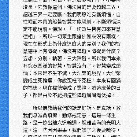
增長，它教你這個。佛法目的是要超越三界，
超越三界一定要斷。我們明瞭唯有斷煩惱，自
性裡面本具的般若智慧才能現前，不斷煩惱決
定不能現前。佛說，「一切眾生皆有如來智慧
德相」，所以一切眾生跟諸佛如來沒有兩樣。
現在在形式上為什麼這麼大的差別？我們的智
慧德相上有障礙，佛沒有障礙。障礙是什麼？
妄想、分別、執著，三大障礙。所以我們本來
有究竟圓滿的智慧，智慧沒有了，智慧變成煩
惱；本來是不生不滅，大涅槃的境界，大涅槃
變成生死輪迴，你說冤枉不冤枉！本來有圓滿
的福德，現在福德變成了業障，過這麼苦的日
子，都是由於不能把這些障礙層層淘汰掉。
所以佛教給我們的話是好話、是真話，教
我們息滅貪瞋痴，勤修戒定慧，這是一條生
路，是一條出離六道輪迴，脫離苦海的光明大
道。這一些因因果果，我們讀了之後要曉得，