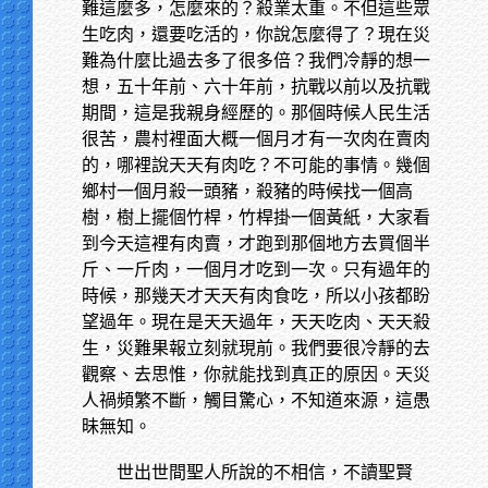
難這麼多，怎麼來的？殺業太重。不但這些眾
生吃肉，還要吃活的，你說怎麼得了？現在災
難為什麼比過去多了很多倍？我們冷靜的想一
想，五十年前、六十年前，抗戰以前以及抗戰
期間，這是我親身經歷的。那個時候人民生活
很苦，農村裡面大概一個月才有一次肉在賣肉
的，哪裡說天天有肉吃？不可能的事情。幾個
鄉村一個月殺一頭豬，殺豬的時候找一個高
樹，樹上擺個竹桿，竹桿掛一個黃紙，大家看
到今天這裡有肉賣，才跑到那個地方去買個半
斤、一斤肉，一個月才吃到一次。只有過年的
時候，那幾天才天天有肉食吃，所以小孩都盼
望過年。現在是天天過年，天天吃肉、天天殺
生，災難果報立刻就現前。我們要很冷靜的去
觀察、去思惟，你就能找到真正的原因。天災
人禍頻繁不斷，觸目驚心，不知道來源，這愚
昧無知。
世出世間聖人所說的不相信，不讀聖賢