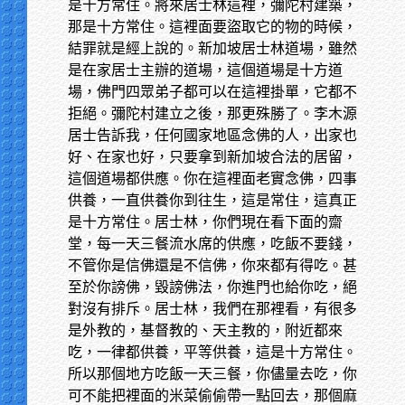
是十方常住。將來居士林這裡，彌陀村建築，
那是十方常住。這裡面要盜取它的物的時候，
結罪就是經上說的。新加坡居士林道場，雖然
是在家居士主辦的道場，這個道場是十方道
場，佛門四眾弟子都可以在這裡掛單，它都不
拒絕。彌陀村建立之後，那更殊勝了。李木源
居士告訴我，任何國家地區念佛的人，出家也
好、在家也好，只要拿到新加坡合法的居留，
這個道場都供應。你在這裡面老實念佛，四事
供養，一直供養你到往生，這是常住，這真正
是十方常住。居士林，你們現在看下面的齋
堂，每一天三餐流水席的供應，吃飯不要錢，
不管你是信佛還是不信佛，你來都有得吃。甚
至於你謗佛，毀謗佛法，你進門也給你吃，絕
對沒有排斥。居士林，我們在那裡看，有很多
是外教的，基督教的、天主教的，附近都來
吃，一律都供養，平等供養，這是十方常住。
所以那個地方吃飯一天三餐，你儘量去吃，你
可不能把裡面的米菜偷偷帶一點回去，那個麻