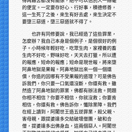
得再艱苦都沒有關係，絕不可以佔別人一絲毫
的便宜。一定要存好心、行好事，積德修善，
這一生死了之後，來生有好去處，來生決定不
要墮三惡道，墮三惡道就不得了。
也許有同修要說，我已經造了這些罪業，
怎麼辦？我自己本身是個例子，是個很好的例
子。小時候年輕好吃，吃眾生肉，家裡養的畜
生肉不好吃，野味好吃，天天去打獵。所以遭
的報應，短命的報應；短命是現世報，將來墮
阿鼻地獄是果報。阿鼻地獄出來一個一個還
償，你造的因哪有不受果報的道理？可是佛告
訴我們，你只要一口氣還沒斷，你還有救。雖
然造了阿鼻地獄的罪業，佛都有辦法救。問題
你相不相信？你要不相信，你就沒救；你要肯
相信，你還有救。佛告訴你，懺除業障。我們
在經上讀到，阿闍世王造五逆罪業，殺父親、
害母親，跟提婆達多交結破壞僧團，破和合
僧，提婆達多出佛身血，這兩個惡人。阿闍世