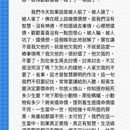
我們今天如果說是被人偷了、被人搶了、
被人害了，佛在經上說做償債想。是我們沒有
智慧、沒有神通，不知道過去事情，心裡想還
債，歡歡喜喜沒有一點怨恨心。被人騙、被人
坑了，還債想，這個帳到此地就解了。實在講
不是我欠他的，就是他欠我的，不就是這麼一
樁事情嗎？我欠他的，很好還了，他欠我的，
不要了，別在來生再去討債，討來討去，不又
是沒完沒了嗎？欠別人的還他，人家欠我的不
要了，省事，這才是智慧聰明的作法。這一句
我們不但要記住，常常要講給別人聽，殺害生
靈決定要償命的。你放火燒山，你知道你殺死
多少生靈？地下那些小動物，那些螞蟻、小動
物有多少？將來還命債，墮到畜生道還命債還
不完。一生當中一世，短短幾十年所造的罪
業，無量劫都還不完，太可怕了。我們在這一
生當中，如果真正覺悟、真正有智慧，生活過