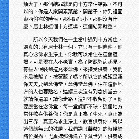
煩大了，那個結罪就是向十方常住結罪，不可
以的。你是人家開素菜館，開館子，你到裡面
東西偷盜的時候，那個罪很小，那個沒有什
麼。居士林這個十方道場，這個結罪就重。
所以今天我們在一生當中遇到十方常住，
還真的只有居士林一個。它只有一個條件，你
真心念佛求生淨土，你就可以常住在這個道
場。可是現在人不老實，為了防範弊病起見，
有些人假裝到這兒來念佛，來接受供養，我們
不是被騙了、被蒙蔽了嗎？所以它的規矩是讓
你天天要到念佛堂，念佛堂念佛，住在這個地
方的人也要點名，連續三次沒有到念佛堂去，
就請你遷單，請你走路，這裡不收留你了。你
要應當在念佛堂，每一堂課都不缺，這個地方
常住歡喜供養你；你是真正為了生死，真正為
出三界，真正為求生淨土，歡喜供養你，所以
這個緣無比的殊勝。我們講《華嚴》的時候給
諸位提過，毘盧遮那佛建立華藏世界，供養成