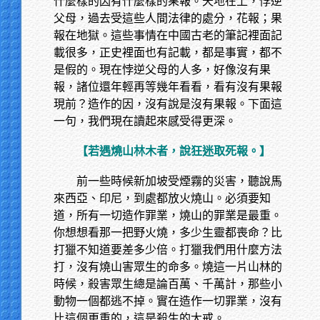
什麼樣的因有什麼樣的果報。天地在上，悖逆
父母，過去受這些人間法律的處分，花報；果
報在地獄。這些事情在中國古老的筆記裡面記
載很多，正史裡面也有記載，都是事實，都不
是假的。現在悖逆父母的人多，好像沒有果
報，諸位還年輕再等幾年看看，看有沒有果報
現前？造作的因，沒有說是沒有果報。下面這
一句，我們現在讀起來感受得更深。
【若遇燒山林木者，說狂迷取死報。】
前一些時候新加坡受煙霧的災害，聽說馬
來西亞、印尼，到處都放火燒山。必須要知
道，所有一切造作罪業，燒山的罪業是最重。
你想想看那一把野火燒，多少生靈都喪命？比
打獵不知道要差多少倍。打獵我們用什麼方法
打，沒有燒山害眾生的命多。燒這一片山林的
時候，殺害眾生總是論百萬、千萬計，那些小
動物一個都逃不掉。實在造作一切罪業，沒有
比這個更重的，這是殺生的大戒。