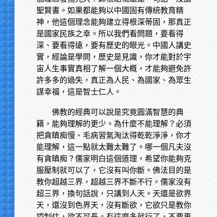
聖賢書。如果都能夠以中國固有傳統教育精
神，他這個理念能夠建立得根深蒂固，那真正
是國家民族之幸。所以我們看問題，要看得
深、要看得遠，要有歷史的眼光。中國人講史
實，經論是學問，歷史是見識，你才能對於宇
宙人生事實真相了解一個大概，才能夠避免許
許多多的過失，真正為人民、為國家、為眾生
謀幸福，這是智士仁人。
佛教的經典可以說是究竟圓滿智慧的典
籍，能夠理解的更少。為什麼不能理解？必須
把貪瞋痴慢、毛病習氣淘汰得乾乾淨淨，你才
能理解，這一點就太難太難了。哪一個凡夫沒
有貪瞋痴？儒家明白這個道理，希望你能夠克
服壓制就可以了，它沒有叫你斷。佛法目的是
教你超越三界，超越三界不斷不行。儒家沒有
超三界，換句話說，只講到人天。天還是欲界
天，還沒到色界天，沒有斷欲，它欲只是教你
控制住，欲不可長。有這麼多就行了，不要再