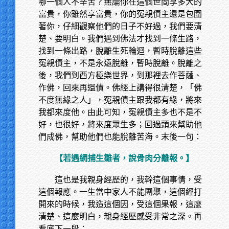
哪一個人不辛苦？無論你在這個世間享多大的
富貴，你雖然享富貴，你的冤親債主還是包圍
著你，仔細觀察他們的日子不好過，我們要清
楚、要明白。我們遇到佛法才找到一條生路，
找到一條出路，脫離生死輪迴，暫時脫離這些
冤親債主，不是永遠脫離，暫時脫離。脫離之
後，我們到西方極樂世界，到那裡去作菩薩、
作佛，回來再還債。佛經上講得很清楚，「佛
不度無緣之人」，冤親債主跟我都有緣，將來
我都來度他。由此可知，冤親債主多也不是不
好，也很好，將來度眾生多；回過頭來幫助他
們成佛，幫助他們也能脫離苦海。末後一句：
【若遇網捕生雛者，說骨肉分離報。】
這也是我親身經歷的，我幹這個事情，受
這個報應。一生當中家人不能團聚，這個經打
開來的時候，我造這個因，受這個果報，這麼
清楚、這麼明白，親身經歷感受非常之深。再
看底下一段：