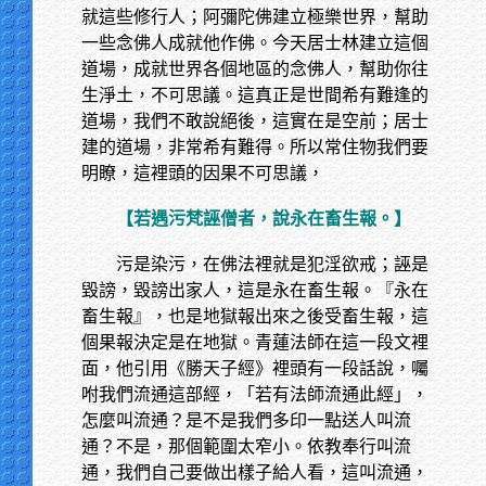
就這些修行人；阿彌陀佛建立極樂世界，幫助
一些念佛人成就他作佛。今天居士林建立這個
道場，成就世界各個地區的念佛人，幫助你往
生淨土，不可思議。這真正是世間希有難逢的
道場，我們不敢說絕後，這實在是空前；居士
建的道場，非常希有難得。所以常住物我們要
明瞭，這裡頭的因果不可思議，
【若遇污梵誣僧者，說永在畜生報。】
污是染污，在佛法裡就是犯淫欲戒；誣是
毀謗，毀謗出家人，這是永在畜生報。『永在
畜生報』，也是地獄報出來之後受畜生報，這
個果報決定是在地獄。青蓮法師在這一段文裡
面，他引用《勝天子經》裡頭有一段話說，囑
咐我們流通這部經，「若有法師流通此經」，
怎麼叫流通？是不是我們多印一點送人叫流
通？不是，那個範圍太窄小。依教奉行叫流
通，我們自己要做出樣子給人看，這叫流通，