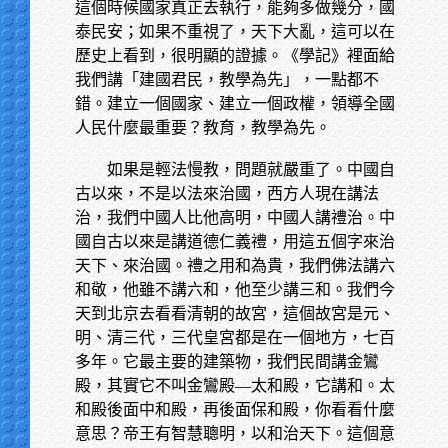
這個時候國家真正去執行，能夠多做幾分，國
泰民安；如果不重視了，天下大亂，這可以在
歷史上看到，很明顯的證據。《學記》裡面給
我們講「建國君民，教學為先」，一點都不
錯。建立一個國家、建立一個政權，領導全國
人民什麼最重要？教育，教學為先。
如果是輕法慢教，問題就嚴重了。中國自
古以來，不是以法來治國，西方人現在講法
治，我們中國人比他高明，中國人講禮治。中
國自古以來是講道德仁義禮，用這五個字來治
天下、來治國。禮之用和為貴，我們佛法講六
和敬，他雖不講六和，他至少講三和。我們今
天到北京去看看清朝的故宮，這個故宮是元、
明、清三代，三代皇宮都是在一個地方，七百
多年。它最主要的建築物，我們民間講金鸞
殿，其實它不叫金鸞殿—太和殿，它講和。太
和殿後面中和殿，再後面保和殿，你看看什麼
意思？帝王有智慧聰明，以和治天下。這個意