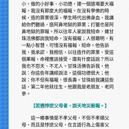
小，做的小好事、小功德，建一個道場要大福
報，我沒有那麼大的福報。在沒有學佛的時
候，造的罪業很深，學生時代出佛身血，我講
給你們聽過，造阿鼻地獄的罪業；打獵也是阿
鼻地獄的罪報。所以往年人家說我短命，連甘
珠活佛都說我短命，沒有福報；人很聰明，有
一點小智慧，可惜沒有福報，短命。他告訴
我，我承認、我相信，以往造作的罪業，受這
個果報，命裡應該接受，還有什麼話說？所以
我也不怨天、不尤人。甘珠活佛告訴我，他
說：你這些年講經說法，這個功德很大；他
說：你不但有福報，很長壽。甘珠給我講這些
話，第二年他就往生。他跟我是老朋友、老同
參。
【若遇悖逆父母者，說天地災殺報。】
這一樁事情是不孝父母，不但不孝順父
母，而且是悖逆父母，在言語行為上傷害父