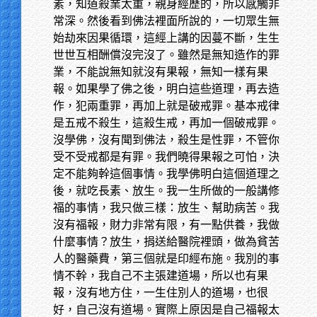
素，知道殺業太重，親身經歷的，所以感觸非
常深。然後看到佛法裡面所說的，一切眾生無
始劫來因果循環，這經上講的因蔓不斷，生生
世世互相酬償沒完沒了。雖然是無知造作的罪
業，不能說無知就沒有果報，無知一樣有果
報。如果學了佛之後，明白這些道理，再去造
作，犯兩重罪，再加上就是破戒罪。基本戒律
是五戒不殺生，這殺生戒，再加一個破戒罪。
沒學佛，沒有聞到佛法，殺生是性罪，不管你
受不受戒都是有罪。我們曉得果報之可怕，決
定不能夠幹這個事情。我學佛明白這個道理之
後，就吃長素、放生。我一生所做的一般講修
福的事情，我只做三樣：放生、幫助病苦。我
沒有福報，財力非常有限，有一點供養，我做
什麼事情？放生，捐送給醫院裡頭，做為貧苦
人的醫藥費，第三個就是印經布施。我別的事
情不幹，我自己不主張建道場，所以也有果
報，沒有地方住，一生住別人的道場，也很
好，自己沒有道場。實際上原因是自己福報太