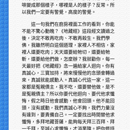
啡變成那個樣子，哪裡是人的樣子？反常。所
以我們一定要有警覺，高度的警覺。
這一句我們在廚房裡面工作的看到，你能
不能不驚心動魄？《地藏經》這段經文讀過之
後，決定不敢再吃肉、不敢再殺生。我們學
佛，我雖然明白這個道理，家裡人不相信，家
裡人還要吃肉；天天還要給牠切，還要給牠
斬，還要給他們做，怎麼辦？我就勸你，每一
天最好把《地藏經》念一遍給家人迴向。你有
真誠心，三寶加持，將來慢慢他的念頭會轉過
來，真誠就能感動人。真誠心代這一家，這一
家都是冤親債主，我不吃，還要替他做，是不
是冤親債主？所以你要代他迴向、要代他求懺
悔，假之時日他會感動，他會回頭。他不能回
頭，沒有感動，我們真誠心不夠，我們力量沒
有達到，要責備自己。一定要找出時間替他求
懺悔，多拜地藏菩薩，能夠每天拜三百拜、拜
一千拜，至誠心求懺悔，才消業障。把你修持