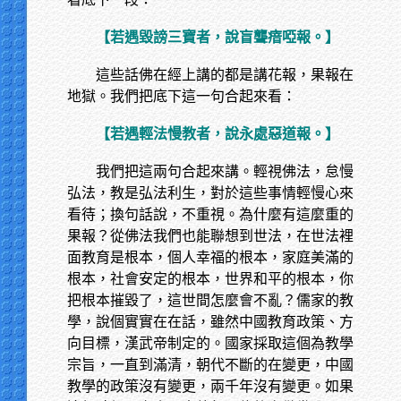
【若遇毀謗三寶者，說盲聾瘖啞報。】
這些話佛在經上講的都是講花報，果報在
地獄。我們把底下這一句合起來看：
【若遇輕法慢教者，說永處惡道報。】
我們把這兩句合起來講。輕視佛法，怠慢
弘法，教是弘法利生，對於這些事情輕慢心來
看待；換句話說，不重視。為什麼有這麼重的
果報？從佛法我們也能聯想到世法，在世法裡
面教育是根本，個人幸福的根本，家庭美滿的
根本，社會安定的根本，世界和平的根本，你
把根本摧毀了，這世間怎麼會不亂？儒家的教
學，說個實實在在話，雖然中國教育政策、方
向目標，漢武帝制定的。國家採取這個為教學
宗旨，一直到滿清，朝代不斷的在變更，中國
教學的政策沒有變更，兩千年沒有變更。如果