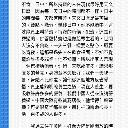
不食，日中。所以持齋的人在現代最好用天文
日曆，因為每一天日中的時間都不一樣，日中
的時間每一天都有時差，天文日曆是最可靠
的。幾點、幾分、幾秒日中，你不能過中，這
才能真正叫持齋。持齋的時候，犯齋，這是有
罪過的。佛菩薩持齋也是做給眾生看的，世間
人沒有不貪吃，一天三餐，還要吃點心、還要
吃宵夜，這都是過失。在飲食裡面，不知不覺
造許許多多罪業，他不知道。所以出家人示現
一個榜樣給他看，你們一天吃那麼多，講求那
麼多的營養，身體並不怎麼好；我們一天吃一
餐，身體不比你差。讓他從這個地方反省覺
悟，真正能夠明瞭養生之道。現在人養生，要
吸收許許多多的營養，我們中國人從來沒講營
養過。中國大陸有些貧窮落後，他懂得什麼營
養？可是很奇怪都長壽，農村裡頭壽命很長，
活一百多歲的人很多。
我過去住在美國，好像大陸是剛開放的時