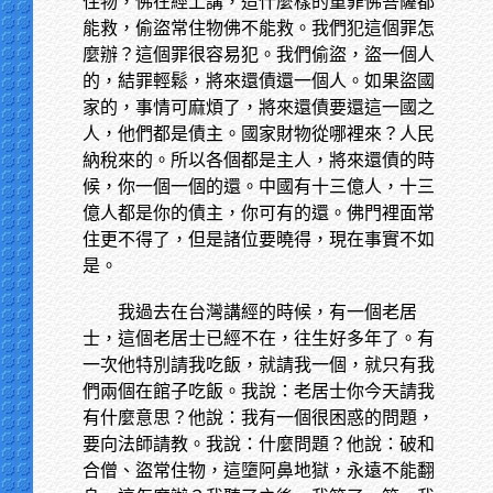
住物，佛在經上講，造什麼樣的重罪佛菩薩都
能救，偷盜常住物佛不能救。我們犯這個罪怎
麼辦？這個罪很容易犯。我們偷盜，盜一個人
的，結罪輕鬆，將來還債還一個人。如果盜國
家的，事情可麻煩了，將來還債要還這一國之
人，他們都是債主。國家財物從哪裡來？人民
納稅來的。所以各個都是主人，將來還債的時
候，你一個一個的還。中國有十三億人，十三
億人都是你的債主，你可有的還。佛門裡面常
住更不得了，但是諸位要曉得，現在事實不如
是。
我過去在台灣講經的時候，有一個老居
士，這個老居士已經不在，往生好多年了。有
一次他特別請我吃飯，就請我一個，就只有我
們兩個在館子吃飯。我說：老居士你今天請我
有什麼意思？他說：我有一個很困惑的問題，
要向法師請教。我說：什麼問題？他說：破和
合僧、盜常住物，這墮阿鼻地獄，永遠不能翻