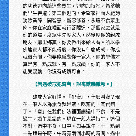
的功德迴向給這些眾生，迴向加持牠，希望牠
們早生善道；第二個迴向，希望家裡面人能夠
消除業障，開智慧，斷惡修善，永遠不食眾生
肉。你在家庭裡面就行菩薩道，那個家庭就是
你的道場。度眾生先度家人，然後度你的親戚
朋友、鄰里鄉黨，你要做出來給人看。所以學
佛連家人都不能得度，你沒有什麼成就，你成
就很有限。你要能感動你一家人，你的學佛才
算是有一點成就、有一點成績。你的一家人不
能受感動，你沒有成績可言。
【若遇破戒犯齋者，說禽獸饑餓報。】
破戒大家好懂。『犯齋』，什麼叫齋？現
在一般人以為素食就是齋，吃齋的，其實錯
了。「齋」在我們佛法裡面講過中不食，不是
過午，過午是錯的。現在一般人講持午，這個
不對，過中不食，日中。如果說午，十一點到
一點鐘是午時，午時有兩個小時的時間。過中