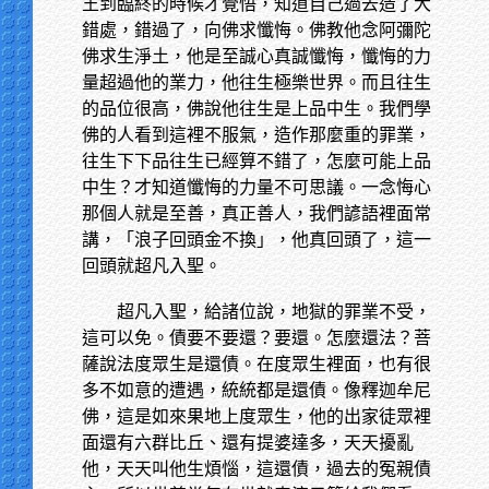
王到臨終的時候才覺悟，知道自己過去造了大
錯處，錯過了，向佛求懺悔。佛教他念阿彌陀
佛求生淨土，他是至誠心真誠懺悔，懺悔的力
量超過他的業力，他往生極樂世界。而且往生
的品位很高，佛說他往生是上品中生。我們學
佛的人看到這裡不服氣，造作那麼重的罪業，
往生下下品往生已經算不錯了，怎麼可能上品
中生？才知道懺悔的力量不可思議。一念悔心
那個人就是至善，真正善人，我們諺語裡面常
講，「浪子回頭金不換」，他真回頭了，這一
回頭就超凡入聖。
超凡入聖，給諸位說，地獄的罪業不受，
這可以免。債要不要還？要還。怎麼還法？菩
薩說法度眾生是還債。在度眾生裡面，也有很
多不如意的遭遇，統統都是還債。像釋迦牟尼
佛，這是如來果地上度眾生，他的出家徒眾裡
面還有六群比丘、還有提婆達多，天天擾亂
他，天天叫他生煩惱，這還債，過去的冤親債