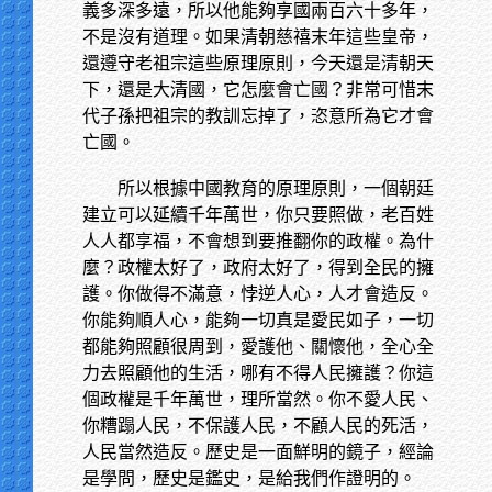
義多深多遠，所以他能夠享國兩百六十多年，
不是沒有道理。如果清朝慈禧末年這些皇帝，
還遵守老祖宗這些原理原則，今天還是清朝天
下，還是大清國，它怎麼會亡國？非常可惜末
代子孫把祖宗的教訓忘掉了，恣意所為它才會
亡國。
所以根據中國教育的原理原則，一個朝廷
建立可以延續千年萬世，你只要照做，老百姓
人人都享福，不會想到要推翻你的政權。為什
麼？政權太好了，政府太好了，得到全民的擁
護。你做得不滿意，悖逆人心，人才會造反。
你能夠順人心，能夠一切真是愛民如子，一切
都能夠照顧很周到，愛護他、關懷他，全心全
力去照顧他的生活，哪有不得人民擁護？你這
個政權是千年萬世，理所當然。你不愛人民、
你糟蹋人民，不保護人民，不顧人民的死活，
人民當然造反。歷史是一面鮮明的鏡子，經論
是學問，歷史是鑑史，是給我們作證明的。