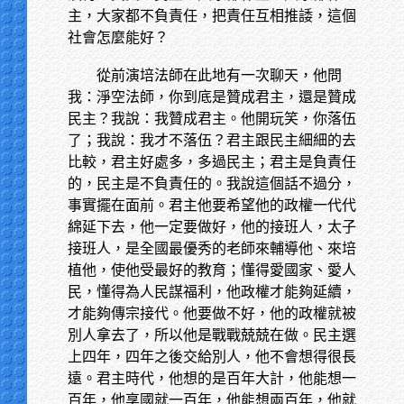
主，大家都不負責任，把責任互相推諉，這個
社會怎麼能好？
從前演培法師在此地有一次聊天，他問
我：淨空法師，你到底是贊成君主，還是贊成
民主？我說：我贊成君主。他開玩笑，你落伍
了；我說：我才不落伍？君主跟民主細細的去
比較，君主好處多，多過民主；君主是負責任
的，民主是不負責任的。我說這個話不過分，
事實擺在面前。君主他要希望他的政權一代代
綿延下去，他一定要做好，他的接班人，太子
接班人，是全國最優秀的老師來輔導他、來培
植他，使他受最好的教育；懂得愛國家、愛人
民，懂得為人民謀福利，他政權才能夠延續，
才能夠傳宗接代。他要做不好，他的政權就被
別人拿去了，所以他是戰戰兢兢在做。民主選
上四年，四年之後交給別人，他不會想得很長
遠。君主時代，他想的是百年大計，他能想一
百年，他享國就一百年，他能想兩百年，他就