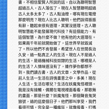
書，不相信聖賢人所說的話，自以為聰明智慧
超過古人，古人落伍了。現在人智慧聰明超過
古人太多太多了，古人點油燈，哪有現在電燈
那麼明亮？現在人比古人聰明，他們說得振振
有辭，聽起來很有道理，其實沒道理。古人聰
明智慧能不能發展現代科技？有這個能力、有
這個智慧，為什麼不做？他有他的大道理在。
如果兩千年前就開始做了，這世界早就毀滅
了。所以他們不肯發展，希望世人在世間長治
久安，過一點真正人的生活。現在人不是過人
的生活，是過機械科技奴隸的生活，哪裡是人
的生活？人情味道沒有了，連作夢你都想不
到。我們讀古書，古人的文章，文學作品，從
前人生活一生活在詩情畫意之中，多美！現在
人生活，生活在哪兒？生活在妖魔鬼怪裡頭。
我是沒有接觸，偶爾在電視裡面看看，那歌舞
的畫面，那是什麼？妖魔鬼怪。那個聲音鬼哭
狼號，過的這麼個日子。他們那叫享受，我們
看得可憐，完全是一種瘋狂，就像吸毒、打嗎