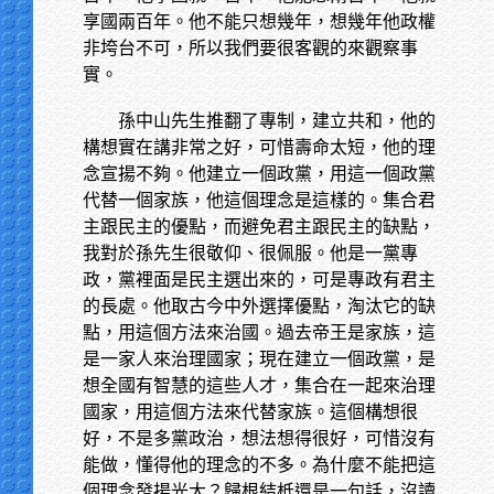
享國兩百年。他不能只想幾年，想幾年他政權
非垮台不可，所以我們要很客觀的來觀察事
實。
孫中山先生推翻了專制，建立共和，他的
構想實在講非常之好，可惜壽命太短，他的理
念宣揚不夠。他建立一個政黨，用這一個政黨
代替一個家族，他這個理念是這樣的。集合君
主跟民主的優點，而避免君主跟民主的缺點，
我對於孫先生很敬仰、很佩服。他是一黨專
政，黨裡面是民主選出來的，可是專政有君主
的長處。他取古今中外選擇優點，淘汰它的缺
點，用這個方法來治國。過去帝王是家族，這
是一家人來治理國家；現在建立一個政黨，是
想全國有智慧的這些人才，集合在一起來治理
國家，用這個方法來代替家族。這個構想很
好，不是多黨政治，想法想得很好，可惜沒有
能做，懂得他的理念的不多。為什麼不能把這
個理念發揚光大？歸根結柢還是一句話，沒讀