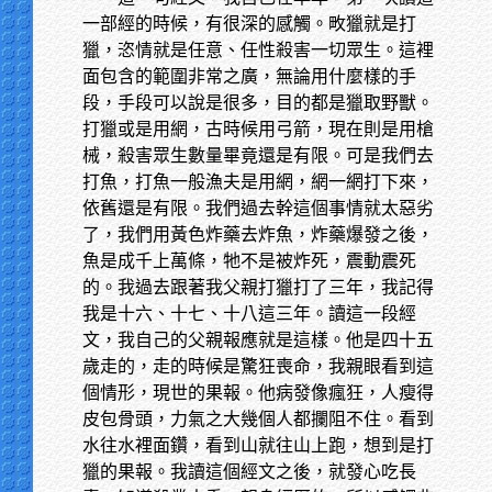
一部經的時候，有很深的感觸。畋獵就是打
獵，恣情就是任意、任性殺害一切眾生。這裡
面包含的範圍非常之廣，無論用什麼樣的手
段，手段可以說是很多，目的都是獵取野獸。
打獵或是用網，古時候用弓箭，現在則是用槍
械，殺害眾生數量畢竟還是有限。可是我們去
打魚，打魚一般漁夫是用網，網一網打下來，
依舊還是有限。我們過去幹這個事情就太惡劣
了，我們用黃色炸藥去炸魚，炸藥爆發之後，
魚是成千上萬條，牠不是被炸死，震動震死
的。我過去跟著我父親打獵打了三年，我記得
我是十六、十七、十八這三年。讀這一段經
文，我自己的父親報應就是這樣。他是四十五
歲走的，走的時候是驚狂喪命，我親眼看到這
個情形，現世的果報。他病發像瘋狂，人瘦得
皮包骨頭，力氣之大幾個人都攔阻不住。看到
水往水裡面鑽，看到山就往山上跑，想到是打
獵的果報。我讀這個經文之後，就發心吃長