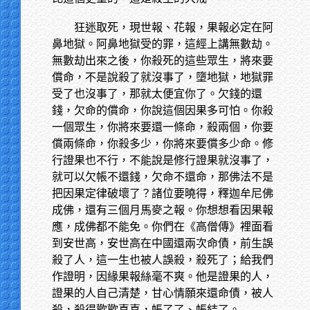
狂迷取死，現世報、花報，果報必定在阿
鼻地獄。阿鼻地獄受的罪，這經上講無數劫。
無數劫出來之後，你殺死的這些眾生，將來要
償命，不是說殺了就沒事了，墮地獄，地獄罪
受了也沒事了，那就太便宜你了。欠錢的還
錢，欠命的償命，你說這個因果多可怕。你殺
一個眾生，你將來要還一條命，殺兩個，你要
償兩條命，你殺多少，你將來要償多少命。修
行證果也不行，不能說是修行證果就沒事了，
就可以欠帳不還錢，欠命不還命，那佛法不是
把因果定律破壞了？諸位要曉得，釋迦牟尼佛
成佛，還有三個月馬麥之報。你想想看因果報
應，成佛都不能免。你們在《高僧傳》裡面看
到安世高，安世高在中國還兩次命債，前生誤
殺了人，這一生也被人誤殺，殺死了；給我們
作證明，因緣果報絲毫不爽。他是證果的人，
證果的人自己清楚，甘心情願來還命債，被人
殺，殺得歡歡喜喜，帳了了、帳結了。