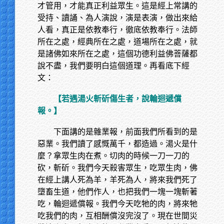
才管用，才能真正利益眾生。這是經上常講的
受持、讀誦、為人演說，演是表演，做出來給
人看，真正是依教奉行，徹底依教奉行。法師
所在之處，經典所在之處，道場所在之處，就
是諸佛如來所在之處，這個功德利益佛菩薩都
說不盡，我們要明白這個道理。再看底下經
文：
【若遇湯火斬斫傷生者，說輪迴遞償
報。】
下面講的是雜業報，前面我們所看到的是
惡業。我們讀了感慨萬千，都造過。湯火是什
麼？拿眾生肉在煮。切肉的時候一刀一刀的
砍，斬斫。我們今天殺害眾生，吃眾生肉，佛
在經上講人死為羊，羊死為人，將來我們死了
墮畜生道，他們作人，也把我們一塊一塊斬著
吃，輪迴遞償報。我們今天吃牠的肉，將來牠
吃我們的肉，互相酬償沒完沒了。現在世間災