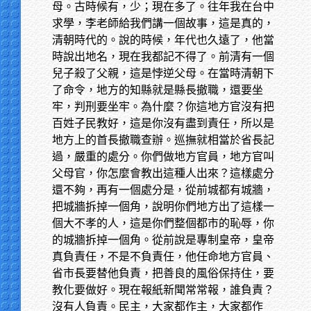
母。古時候有，少；現在多了。往年我在台中
求學，李老師給我們講一個故事，這是真的，
清朝時代的。說的時候，年代也久遠了，他當
時說出地名，現在我都記不得了。前清有一個
兒子殺了父親，這是悖逆父母。在當時清朝下
了命令，地方的知縣就是縣長撤職，還要坐
牢，判刑要坐牢。為什麼？你這地方官沒有把
百姓子民教好，這是你沒有盡到責任，所以是
地方上的首長撤職查辦。巡撫就相當於省長記
過，嚴重的處分。你們做地方官員，地方官叫
父母官，你怎麼會教出這種人出來？這樣處分
還不夠，再有一個處分是，從前城都有城牆，
把城牆拆掉一個角，說明你們地方出了這樣一
個大不孝的人，這是你們整個都市的恥辱，你
的城牆拆掉一個角。從前說是專制皇帝，皇帝
真負責任，不是不負責任，他任命地方官員、
省市長要替他負責，把善良的風俗保持住，要
教化要做好。現在報紙新聞常常報，誰負責？
沒有人負責。民主，大家都作主，大家都作