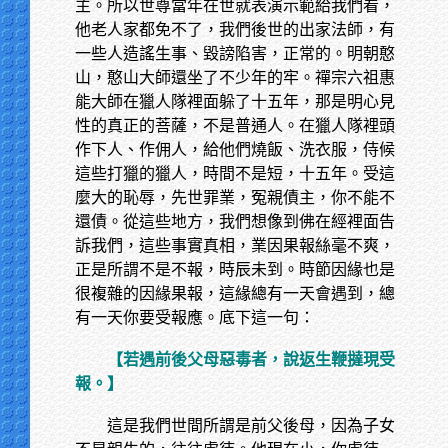
主。所以世尊當年在世就表演示範給我們看，
他老人家都免不了，我們後世的出家法師，有
一些人造謠生事、毀謗陷害，正常的。明朝憨
山，憨山大師還坐了不少年的牢。禪宗六祖惠
能大師在獵人隊裡面躲了十五年，那是明心見
性的真正的菩薩，不是普通人。在獵人隊裡頭
作下人、作佣人，給他們燒飯、洗衣服，侍候
這些打獵的獵人，時間不是短，十五年。受這
麼大的恥辱，先世罪業，冤親債主，你不能不
還債。從這些地方，我們想像到佛在經裡面告
訴我們，這些事實真相，業因果報絲毫不爽，
正是所謂不是不報，時辰未到。時節因緣也是
很複雜的因緣果報，這緣總有一天會遇到，總
有一天你要受報應。底下這一句：
【若遇前後父母惡毒者，說返生鞭撻現受
報。】
這是我們世間所謂是前父後母，因為子女