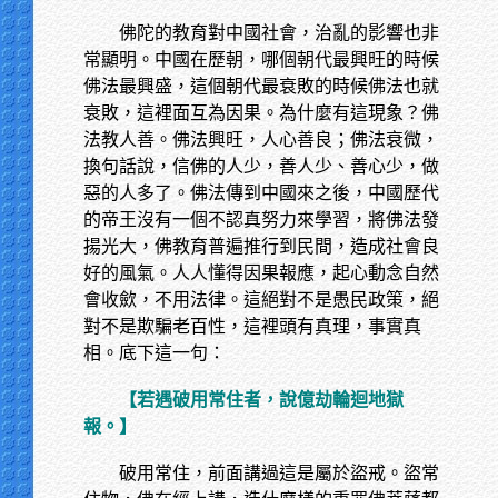
佛陀的教育對中國社會，治亂的影響也非
常顯明。中國在歷朝，哪個朝代最興旺的時候
佛法最興盛，這個朝代最衰敗的時候佛法也就
衰敗，這裡面互為因果。為什麼有這現象？佛
法教人善。佛法興旺，人心善良；佛法衰微，
換句話說，信佛的人少，善人少、善心少，做
惡的人多了。佛法傳到中國來之後，中國歷代
的帝王沒有一個不認真努力來學習，將佛法發
揚光大，佛教育普遍推行到民間，造成社會良
好的風氣。人人懂得因果報應，起心動念自然
會收歛，不用法律。這絕對不是愚民政策，絕
對不是欺騙老百性，這裡頭有真理，事實真
相。底下這一句：
【若遇破用常住者，說億劫輪迴地獄
報。】
破用常住，前面講過這是屬於盜戒。盜常