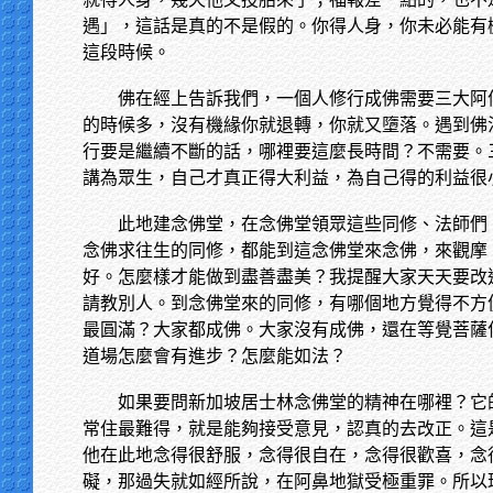
遇」，這話是真的不是假的。你得人身，你未必能有
這段時候。
佛在經上告訴我們，一個人修行成佛需要三大阿
的時候多，沒有機緣你就退轉，你就又墮落。遇到佛
行要是繼續不斷的話，哪裡要這麼長時間？不需要。
講為眾生，自己才真正得大利益，為自己得的利益很
此地建念佛堂，在念佛堂領眾這些同修、法師們
念佛求往生的同修，都能到這念佛堂來念佛，來觀摩
好。怎麼樣才能做到盡善盡美？我提醒大家天天要改
請教別人。到念佛堂來的同修，有哪個地方覺得不方
最圓滿？大家都成佛。大家沒有成佛，還在等覺菩薩
道場怎麼會有進步？怎麼能如法？
如果要問新加坡居士林念佛堂的精神在哪裡？它
常住最難得，就是能夠接受意見，認真的去改正。這
他在此地念得很舒服，念得很自在，念得很歡喜，念
礙，那過失就如經所說，在阿鼻地獄受極重罪。所以