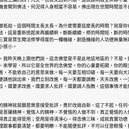
機會聞到佛法，何況得人身相當不容易。佛出現在世間時間並不
僧祇劫，這個時間太長太長。為什麼需要這麼長的時間？就是你
法，這是重新撿起來再繼續幹。斷斷續續，修的時間短，斷的時
三寶是眾生聞法修學得度的一種機緣，創造機緣的人功德無量無
小很小。
，我昨天晚上跟他們說，這念佛堂是不是此地這地區的？不是。
、來學習，所以它是全世界的念佛堂。你的心量要拓開，你的眼
進，不能依自己的意思來做。每一天要互相切磋，每一天要向大
便請他說出來，我們立刻改進。每一天都要請教，天天改進，一
位，還要求改進，還要求人批評，還要請人指教，這個事情才能
的精神就是願意樂意接受批評，勇於改過自新，這了不起。任何
是菩薩精神，覺悟人的精神，不覺悟的人做不到，真正覺悟的人
得真正能得受用；受用是得清淨心，得念佛三昧，成就真實功德
理跟事都要清楚，都要明瞭，不能隨便批評，不可以任意輕慢，