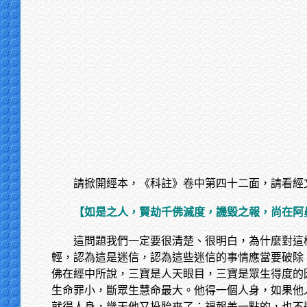
請掀開經本，《科註》卷中第四十二面，請看經
【如是之人，賢劫千佛滅度，譏毀之報，尚在阿
這問題我們一定要很清楚、很明白，為什麼對這
輕，認為這是迷信，認為這些迷信的事情應當要破除
佛在經中所說，三寶是人天眼目，三寶是眾生得度的
生命罪小，斷眾生慧命最大。他得一個人身，如果他
就得人身，幾天他又投胎來了；福報差一點的，也不