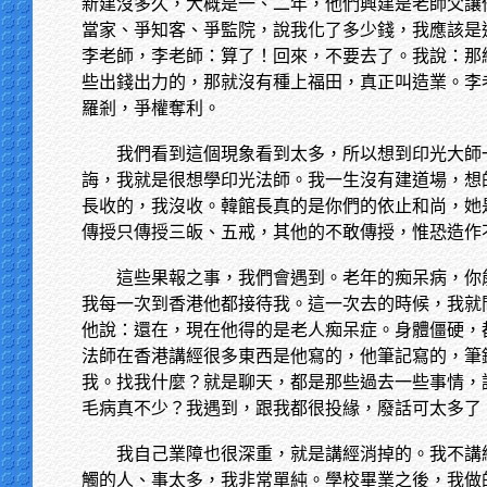
新建沒多久，大概是一、二年，他們興建是老師父讓
當家、爭知客、爭監院，說我化了多少錢，我應該是
李老師，李老師：算了！回來，不要去了。我說：那
些出錢出力的，那就沒有種上福田，真正叫造業。李
羅剎，爭權奪利。
我們看到這個現象看到太多，所以想到印光大師
誨，我就是很想學印光法師。我一生沒有建道場，想
長收的，我沒收。韓館長真的是你們的依止和尚，她
傳授只傳授三皈、五戒，其他的不敢傳授，惟恐造作
這些果報之事，我們會遇到。老年的痴呆病，你
我每一次到香港他都接待我。這一次去的時候，我就
他說：還在，現在他得的是老人痴呆症。身體僵硬，
法師在香港講經很多東西是他寫的，他筆記寫的，筆
我。找我什麼？就是聊天，都是那些過去一些事情，
毛病真不少？我遇到，跟我都很投緣，廢話可太多了
我自己業障也很深重，就是講經消掉的。我不講
觸的人、事太多，我非常單純。學校畢業之後，我做