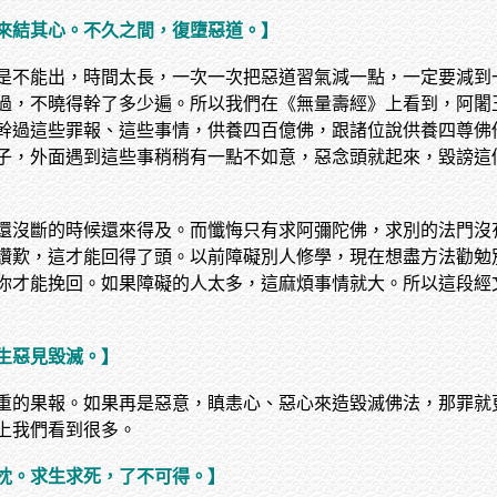
來結其心。不久之間，復墮惡道。】
是不能出，時間太長，一次一次把惡道習氣減一點，一定要減到
過，不曉得幹了多少遍。所以我們在《無量壽經》上看到，阿闍
幹過這些罪報、這些事情，供養四百億佛，跟諸位說供養四尊佛
子，外面遇到這些事稍稍有一點不如意，惡念頭就起來，毀謗這
還沒斷的時候還來得及。而懺悔只有求阿彌陀佛，求別的法門沒
讚歎，這才能回得了頭。以前障礙別人修學，現在想盡方法勸勉
你才能挽回。如果障礙的人太多，這麻煩事情就大。所以這段經
生惡見毀滅。】
重的果報。如果再是惡意，瞋恚心、惡心來造毀滅佛法，那罪就
上我們看到很多。
枕。求生求死，了不可得。】