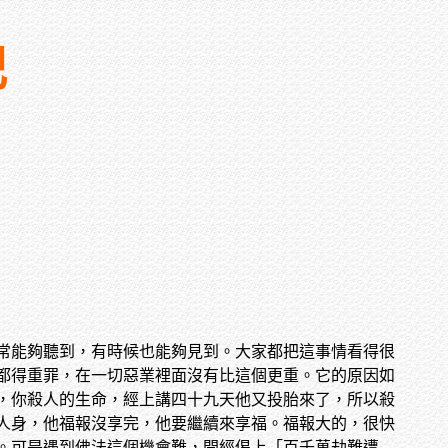
記
常能夠聽到，有時候也能夠見到。大家都把這事情看得很
都得重罪，在一切惡業裡面沒有比這個更重。它的原因如
，你殺人的生命，經上講四十九天他又投胎來了，所以殺
人身，他福報沒享完，他要繼續來享福。福報大的，很快
。可是遇到佛法這個機會難，開經偈上「百千萬劫難遭