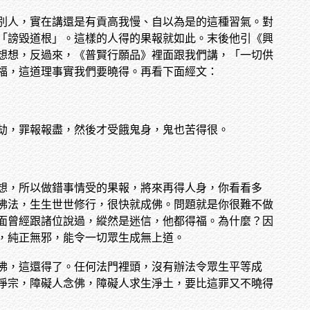
別人，實在講還是有貢高我慢、自以為是的這種習氣。對
「謗毀道根」。這樣的人得的果報就如此。末後他引《興
想想，反過來，《普賢行願品》裡面跟我們講，「一切供
福，這道理事實我們要曉得。再看下面經文：
劫，罪報報盡，然後才受餓鬼身，鬼也苦得很。
想，所以做錯事情受的果報，將來再得人身，你看看多
佛法，生生世世修行，很快就成佛。問題就是你很難不做
面曾經跟諸位說過，縱然是迷信，他都得福。為什麼？因
，純正無邪，能令一切眾生成無上道。
佛，這還得了。任何法門裡頭，沒有辦法令眾生平等成
淨宗，障礙人念佛，障礙人求生淨土，要比這罪又不曉得