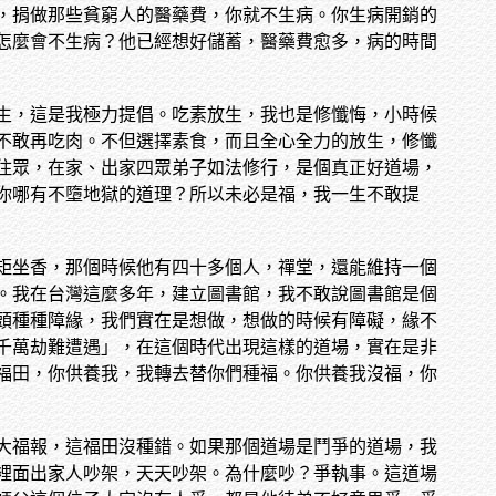
，捐做那些貧窮人的醫藥費，你就不生病。你生病開銷的
怎麼會不生病？他已經想好儲蓄，醫藥費愈多，病的時間
生，這是我極力提倡。吃素放生，我也是修懺悔，小時候
不敢再吃肉。不但選擇素食，而且全心全力的放生，修懺
住眾，在家、出家四眾弟子如法修行，是個真正好道場，
你哪有不墮地獄的道理？所以未必是福，我一生不敢提
矩坐香，那個時候他有四十多個人，禪堂，還能維持一個
。我在台灣這麼多年，建立圖書館，我不敢說圖書館是個
頭種種障緣，我們實在是想做，想做的時候有障礙，緣不
千萬劫難遭遇」，在這個時代出現這樣的道場，實在是非
福田，你供養我，我轉去替你們種福。你供養我沒福，你
大福報，這福田沒種錯。如果那個道場是鬥爭的道場，我
裡面出家人吵架，天天吵架。為什麼吵？爭執事。這道場