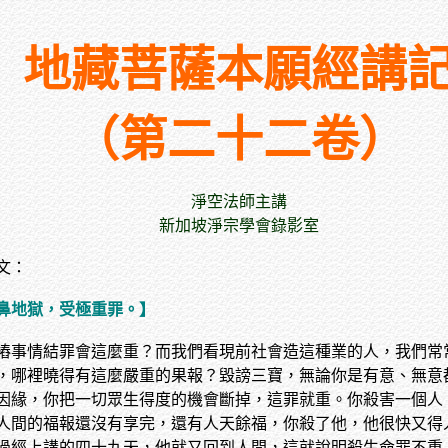
地藏菩薩本願經講
（第二十二卷）
淨空法師主講
新加坡淨宗學會錄影室
文：
鼻地獄，受極重罪。】
樁事情結罪會這麼重？而我們看現前社會造這種業的人，我們常
，哪裡曉得有這麼嚴重的果報？毀謗三寶，無論你是有意、無意
因緣，你把一切眾生得度的機會斷掉，這罪就重。你殺害一個人
人間的福報還沒有享完，還有人天餘福，你殺了他，他很快又得
過經上講的四十九天，他就又回到人間，這就說明殺生命罪不重