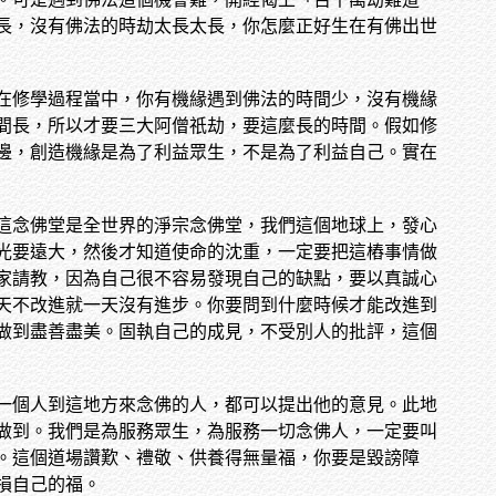
長，沒有佛法的時劫太長太長，你怎麼正好生在有佛出世
在修學過程當中，你有機緣遇到佛法的時間少，沒有機緣
間長，所以才要三大阿僧祇劫，要這麼長的時間。假如修
邊，創造機緣是為了利益眾生，不是為了利益自己。實在
這念佛堂是全世界的淨宗念佛堂，我們這個地球上，發心
光要遠大，然後才知道使命的沈重，一定要把這樁事情做
家請教，因為自己很不容易發現自己的缺點，要以真誠心
天不改進就一天沒有進步。你要問到什麼時候才能改進到
做到盡善盡美。固執自己的成見，不受別人的批評，這個
一個人到這地方來念佛的人，都可以提出他的意見。此地
做到。我們是為服務眾生，為服務一切念佛人，一定要叫
。這個道場讚歎、禮敬、供養得無量福，你要是毀謗障
損自己的福。