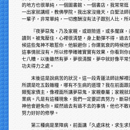
的地方也很單純，一個圖書館、一個書店，我常常逛
一出家就講經，教佛學院。我出家沒幾天，白聖法師
一輩子，非常單純，一切應酬沒有法子跟別人比，所
『夜夢惡鬼，乃及家親，或遊險道，或多魘寐，
讀到。被鬼壓住，心裡很清楚，身上動彈不得，過去
候這些鬼神不敢惹你，他躲避你；你運氣衰的時候他
這事情就沒有。所以修學確確實實有效果，你看到你
七八糟，以後雖然有夢，夢很清醒，夢中就好像平常
功夫得力之處。
末後這是說病苦的狀況。這一段青蓮法師註解裡
所謂是吃五穀雜糧，哪有不生病的道理？我在前面跟
類冤家債主，像裡面所講夢惡鬼，家親眷屬；家親就
業病。凡是有這種現象，我們一定要認真努力，斷惡
神他會避免你。縱然過去有過不去的事情，他也不敢
努力好好的修學。
第三種病是業障病，前面講「久處床枕，求生求