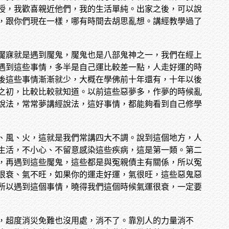
授，我歡喜親近他們，我的生活單純。出家之後，可以說
，跟你們現在一樣，哪有時間去胡思亂想。講經教學過了
魘寐就是遇到魘鬼，魘鬼也是八部鬼神之一，我們在經上
遇到這些事情，多半是自己運比較差一點，人走好運的時
後這些事情漸漸就少，大概在學佛前十年還有，十年以後
之初，比較比較就知道。以前這些惡夢多，作夢的時候亂
說法，常常夢講經說法，這好事情，都能夠看到自己修學
、風、火，這就是我們常講四大不調。說到這個地方，人
生活，不小心、不留意感染這些疾病，這是第一類。第二
，再遇到這些魘鬼，這些都是與冤親債主有關係，所以冤
很衰、氣不旺，如果你的運走好運，氣很旺，這些惡鬼惡
所以遇到這個事情，曉得我們這個時候氣運很衰，一定要
，超度消災免難也沒用處，消不了。靠別人的力量消不