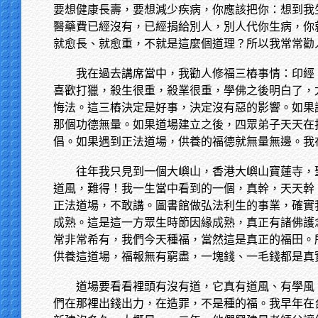
要想健康長壽，要想減少疾病，你應該把你：想到我
醫藥費已經沒有，已經捐給別人，別人代你生病，你
就愈長、就愈重，不就是這麼個道理？所以我常常勸
我在過去講席當中，我勸人修福三樁事情：印經
喜歡打獵，殺生很重，殺業很重，學佛之後明白了，
悔法。這三樁決定是好事，決定沒有惡的影響。如果
那個功德無量。如果道場建立之後，四眾弟子天天在
倡。如果遇到正法道場，供養的福德就無量無邊。我
往年我只見到一個大嶼山，香港大嶼山寶蓮寺，
道風，難得！我一生當中看到的一個，真幹，天天幹
正法道場，不敢講。圖書館做弘法利生的事業，確實
成熟。這是這一方眾生時節因緣成熟，真正有諸佛護
常非常希有，我們今天種福，當然這是真正的福田。
供養這道場，福報無有窮盡，一塊錢、一毛錢都是真
道場要看看裡頭有沒有道，它真有道風、有學風
們在那裡出錢出力，在造罪，不是種的福。我早年在