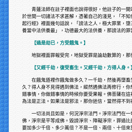
青蓮法師在註子裡面也說得很好，他註子的一開
於世間一切諸法不求甚解，憑著自己的淺見，「不知
起行經》裡面幾句話說，「謗法之人，極大罪業，墮
養當中法供養最」，功德最大的法供養，那謗法的罪
【過是劫已，方受餓鬼。】
地獄裡面罪報受完，地獄受罪是論劫數算的，那
【又經千劫，復受畜生。又經千劫，方得人身。
在餓鬼道裡作餓鬼做多久？一千劫，然後再墮畜
久？得人身不見得遇到佛法，縱然遇佛法再修行，你
錯事情，你做錯事情的時候你要受果報。佛菩薩在這
為法是正法。如果法是邪法，那你迷信，當然得不到
一切法尚且如是，何況淨宗法門。淨宗法門在一
佛，淨宗是平等成佛。毀謗淨宗、障礙淨宗，罪過比
要加多少千倍、多少萬倍？不是一倍、兩倍、十倍來