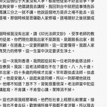
師父這個位子大家沒有人爭，都是他徒弟不好意思爭。爭
能夠安寧。他還請我去講經，我回到台中就把這事情告訴
概講三分之一就不講。他說這個地方是非之場不能去。這
道場，那個時候是菩薩勸人家修福，道場建好之後就變成
個時候我沒有出家，讀《印光法師文鈔》，受李老師的教
的徒弟，你們現在跟我出家不是跟我，是跟館長出家，館
照顧，在道義上一定要照顧到，這一定要懂得。我跟人家
真努力的修學，這一生當中決定要求生淨土。
。這一次我到香港，我問起從前有一位老同參能慈法師，
些寮房。我說：這老法師還在不在？要在，八、九十歲。
年出家，四十多歲的時候才出家。早年跟倓虛法師，倓虛
了。他是安徽人，談起來是同鄉，所以一到那裡他就找
，他哪不知道？放不下，習氣很重很深。老法師當中犯這
講能寫，不肯講，不肯發心講，業障消不掉。
。這也許是我經歷單純，他們在社會上經歷比較豐富，接
，我也不會去玩，歡樂場所幾乎我都不會涉獵，所以我去