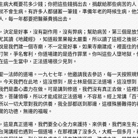
生病大概要花多少錢；你把這些錢捐出去，捐獻給那些病苦的人
就不會生病。有許多人都儲蓄一筆錢，準備年老的時候生病，他
人，每一年都要把醫藥費捐出去。
，決定是好事，沒有副作用，沒有弊病；幫助病苦，第三個是放
尤其讀《地藏經》，知道殺業果報太嚴重，所以讀了這經之後就
說是我們建一個寺廟，不一定是好事，如果寺廟建成，裡面住的
打架，爭名奪利，你道場建的是造作罪業。你叫這些人墮地獄，
在這一生當中，正法道場很少見到。
聖一法師的道場。一九七七年，他邀請我去參訪，每一天按照規
。今天我們在此地，這沒想到，居士林是個正法道場，這沒想到
我們是盡心盡力在做。可是講到修道，我們沒有真正去做，這裡
念，菩薩領導，所以才能成就正法道場，不容易。經上常講「百
所以一切大眾對我的供養，我全部都送到那邊，這樣殊勝難得的
實的功德，無邊的福報。
，這是真正道場，我們要全心全力來護持、來供養，我們來生有
台灣講經也遇到一個道場，在那裡講了沒多久，大概一個多月，