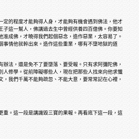
一定的程度才能夠得人身，才能夠有機會遇到佛法，他才
王子這一幫人，佛講過去生中曾經供養四百億佛。你要知
他准成佛，才曉得我們起個惡念，造作惡業，太容易了。
個事情他就幹出來。造作這些重業，哪有不墮地獄的道
有辦法，還是免不了要墮落、要受報。只有求阿彌陀佛，
別人修學。從前障礙哪些人，現在把那些人找來向他求懺
文，我們千萬不能夠疏忽、不能大意，要常常記在心裡，
更重。這一段是講譏毀三寶的果報。再看底下這一段，這