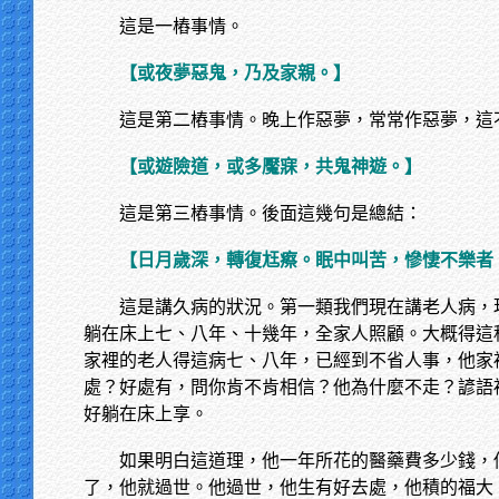
這是一樁事情。
【或夜夢惡鬼，乃及家親。】
這是第二樁事情。晚上作惡夢，常常作惡夢，這
【或遊險道，或多魘寐，共鬼神遊。】
這是第三樁事情。後面這幾句是總結：
【日月歲深，轉復尪瘵。眠中叫苦，慘悽不樂者
這是講久病的狀況。第一類我們現在講老人病，
躺在床上七、八年、十幾年，全家人照顧。大概得這
家裡的老人得這病七、八年，已經到不省人事，他家
處？好處有，問你肯不肯相信？他為什麼不走？諺語
好躺在床上享。
如果明白這道理，他一年所花的醫藥費多少錢，
了，他就過世。他過世，他生有好去處，他積的福大