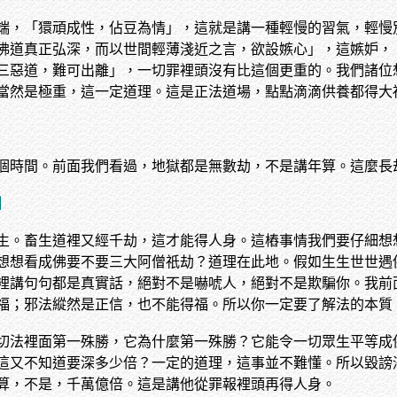
端，「獧頑成性，佔豆為情」，這就是講一種輕慢的習氣，輕慢
佛道真正弘深，而以世間輕薄淺近之言，欲設嫉心」，這嫉妒，
三惡道，難可出離」，一切罪裡頭沒有比這個更重的。我們諸位
當然是極重，這一定道理。這是正法道場，點點滴滴供養都得大
個時間。前面我們看過，地獄都是無數劫，不是講年算。這麼長
】
生。畜生道裡又經千劫，這才能得人身。這樁事情我們要仔細想
想想看成佛要不要三大阿僧祇劫？道理在此地。假如生生世世遇
裡講句句都是真實話，絕對不是嚇唬人，絕對不是欺騙你。我前
福；邪法縱然是正信，也不能得福。所以你一定要了解法的本質
切法裡面第一殊勝，它為什麼第一殊勝？它能令一切眾生平等成
這又不知道要深多少倍？一定的道理，這事並不難懂。所以毀謗
算，不是，千萬億倍。這是講他從罪報裡頭再得人身。