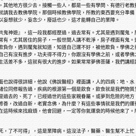
，其他地方很少去。接觸一些人，都是一些有學問、有德行老教
就請我去教佛學院。那個時候教佛學院，所教的東西要充分準備
以妄想就少，妄念少，廢話也少，這才能轉自己的業障。
共鬼神遊』，這一段我都經歷過，過去常有。尤其是遇到魘鬼，
常有。尤其居住的房子，一般世間人講不乾淨，房子裡面有鬼。
欺負你，遇到魘鬼就知道，知道自己運不好，被他欺負。學佛之
自己有沒有進步，功夫得不得力，你跟沒有學佛之前，或者學佛
生活差不多，這就有很大的進步。如果常常夢佛菩薩，我們講經
面也說得很詳細，他說《佛說醫經》裡面講，人的四病：地、水
諸位同修報告過，疾病的根源第一個是飲食，飲食就是我們物質
是過去的、死了，已經過世的這些家親眷屬。或夢到危險的地方
修善，改過自新，老實念佛，為什麼？有這些事情就是我們的運
在這時候來找麻煩，他會回避，一定等你氣運衰的時候他來了。
死，了不可得」，這是業障病。這沒法子，醫藥、醫生幫不上忙