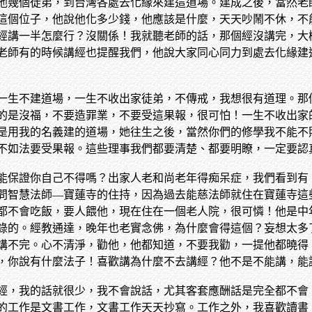
他幾個徒弟，到台灣各處去化緣來建這道場。建成之後，當然老
這個位子，他說他化多少錢，他應該是什麼，天天吵鬧不休，不
經講一半怎麼行？沒關係！我就聽老師的話，那個經沒講完，大
老師有的時候講經也提醒我們，他說大家同心同力到處去化緣建
一生不建道場，一生不收出家徒弟，不傳戒，我想很有道理。那
的是沒福，不要造罪業，不要受這果報，很可怕！一生不收出家
是用我的名義建的道場，她往生之後，當然你們的修學我不能不
不如法要受果報。這些理事我們都要清楚、都要明瞭，一定要認
能保證你自己不得嗎？出家人老和尚老年得痴呆症，我們看到有
問智慧法師—寶蓮寺的住持，因為過去能慈法師就住在寶蓮寺這
都不會吃飯，要人餵他，現在住在一個老人院，很可憐！他是中
錄的。經教通達，晚年也老實念佛，為什麼會得這個？妄想太多
講不完。心不清淨，勸他，他都知道，不要我勸，一提他都曉得
，你說有什麼法子！喜歡講為什麼不去講經？他不是不能講，能
經，我的話就很少，我不會說話，尤其客套應酬話是完全都不會
的工作是文書工作，文書工作天天抄寫。工作之外，我喜歡讀書