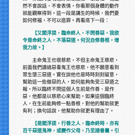
然不會說話、不會表情，你看那個身體的動作
就能觀察得到。這一段是講生的時候，我們要
如何修福，不可以造罪。再看底下一段：
【又閻浮提，臨命終人，不問善惡，我欲
令是命終之人，不落惡道。何況自修善根，增
我力故。】
主命鬼王也很慈悲，不但主命鬼王慈悲，
前面我們讀過惡毒鬼王也慈悲，他不願意看到
眾生墮三惡道。實在說他也是時時刻刻留意，
幫助這一些做惡的人，如何能夠免受三惡道之
報，所以臨終不問這個人生前是作善、是作
惡，他都是以慈悲心來幫助。如果這個臨終
人，在生前能夠修一點善根，對他的幫助就更
有利；換句話說，他幫助你就更有理由了。
【是閻浮提，行善之人，臨命終時，亦有
百千惡道鬼神，或變作父母，乃至諸眷屬。引