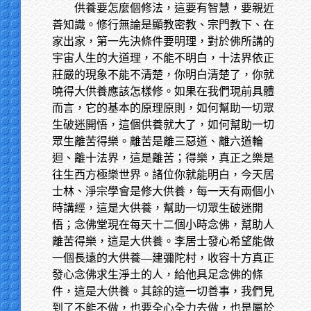
供養要怎麼個修法，這要有智慧，要親近
善知識。修行無論是顯教密教、宗門教下、在
家出家，第一先決條件要明理，對於佛所講的
宇宙人生的大道理，不能不明白，十法界依正
莊嚴的現象不能不清楚，你明白清楚了，你就
曉得大供養應該怎樣修。如果在我們現前具體
而言，它的基本的原理原則，如何幫助一切眾
生破迷開悟，這個供養就大了，如何幫助一切
眾生離苦得樂。離苦是離三惡道、離六道輪
迴、離十法界，這是離苦；得樂，真正之樂是
往生西方極樂世界。諸位你就能明白，今天居
士林、淨宗學會是修大供養，每一天有兩個小
時講經，這是大供養，幫助一切眾生破迷開
悟；念佛堂現在每天十二個小時念佛，幫助人
離苦得樂，這是大供養。李居士發心希望能做
一個長遠的大供養—建彌陀村，收容十方真正
發心念佛求生淨土的人，給他具足念佛的條
件，這是大供養。其餘的這一切善事，我們見
到了不能不做，也要全心全力去做，也是屬於