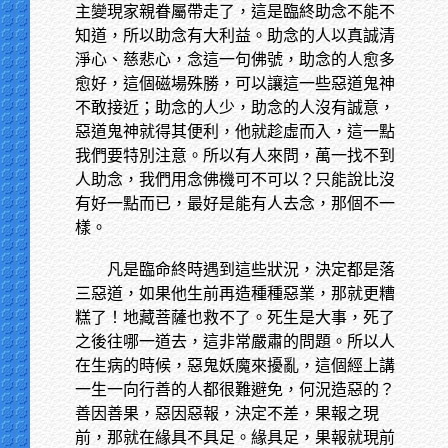
主變現家親眷屬帶走了，這是臨終助念不能不
知道，所以助念有大利益。助念的人以真誠清
淨心、慈悲心，念這一句佛號，助念的人愈多
愈好，這個磁場殊勝，可以讓這一些惡道鬼神
不敢接近；助念的人少，助念的人沒有誠意，
惡道鬼神就得其便利，他就趁虛而入，這一點
我們要特別注意。所以有人來問，萬一找不到
人助念，我們用念佛機可不可以？只能說比沒
有好一點而已，最好是能有人去念，那個不一
樣。
凡是臨命終時遇到這些狀況，決定都是落
三惡道，如果他生前再造種種惡業，那就更糟
糕了！地藏菩薩也救不了。死生是大事，死了
之後往哪一道去，這非常嚴肅的問題。所以人
在生病的時候，惡鬼妖魔來擾亂，這個經上講
一生一向行善的人都很難避免，何況造惡的？
善因善果，惡因惡報，決定不差，果報之現
前，那就在緣具不具足。緣具足，果報就現前