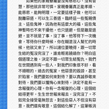
如果他的家親眷屬要沒有慈悲心、沒有智
慧，那他就非常可憐。家親眷屬真正能孝順、
能慈悲，能夠明理，一定要這樣子做，他可以
脫離惡道，可以生三善道。臨終這一些冤親債
主、這些鬼神，因為他有這麼大的福，這些鬼
神暫時也不來干擾他，也只退避。但是雖是退
避，並不就是了事，沒了事，他等待下一次機
會，等待你什麼時候，你在糊塗沒人幫忙的時
候，他就又來了。所以諸位要曉得，跟一切眾
生結的冤沒完沒了，誰肯輕易饒過你？明白這
個道理之後，決定不跟一切眾生結冤仇。我們
在世間遇到有一些人，對我們印象很不好，看
不順眼的，過去的冤家，他惡意的毀謗，甚至
於陷害，我們要如何來對待？要以真誠恭敬來
對待，我們要以懺悔心來對待，決定不能有一
念報復的心理。你有一念報復的心理，這個結
結得更牢，生生世世報來報去，沒完沒了。不
如完全接受毫無怨言，對這些惡人不但沒有惡
意，我們還有敬意，這個結化解了，這筆帳消