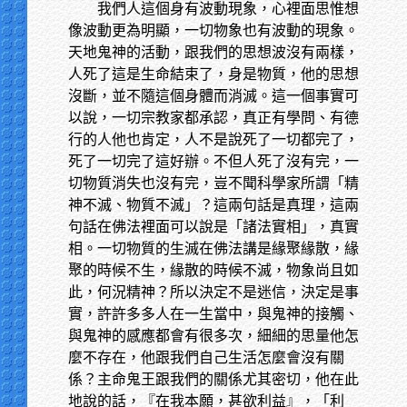
我們人這個身有波動現象，心裡面思惟想
像波動更為明顯，一切物象也有波動的現象。
天地鬼神的活動，跟我們的思想波沒有兩樣，
人死了這是生命結束了，身是物質，他的思想
沒斷，並不隨這個身體而消滅。這一個事實可
以說，一切宗教家都承認，真正有學問、有德
行的人他也肯定，人不是說死了一切都完了，
死了一切完了這好辦。不但人死了沒有完，一
切物質消失也沒有完，豈不聞科學家所謂「精
神不滅、物質不滅」？這兩句話是真理，這兩
句話在佛法裡面可以說是「諸法實相」，真實
相。一切物質的生滅在佛法講是緣聚緣散，緣
聚的時候不生，緣散的時候不滅，物象尚且如
此，何況精神？所以決定不是迷信，決定是事
實，許許多多人在一生當中，與鬼神的接觸、
與鬼神的感應都會有很多次，細細的思量他怎
麼不存在，他跟我們自己生活怎麼會沒有關
係？主命鬼王跟我們的關係尤其密切，他在此
地說的話，『在我本願，甚欲利益』，「利