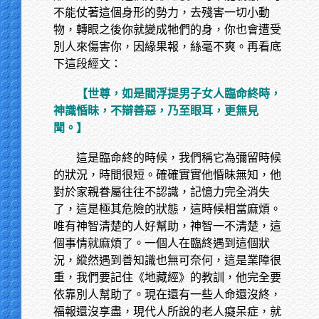
不能仗著這個身形的勢力，去殘害一切小動
物，轉眼之後你就變成牠們的身，你也會遭受
別人來傷害你，因緣果報，絲毫不爽。再看底
下這段經文：
【世尊，如是閻浮提男子女人臨命終時，
神識惛昧，不辯善惡，乃至眼耳，更無見
聞。】
這是臨命終的時候，我們稱它為彌留時候
的狀況，時間很短。確確實實他惛昧無知，他
對於家親眷屬往往不認識，記憶力完全消失
了，這是極其危險的狀態，這時候相當麻煩。
唯有神智清楚的人好幫助，神智一不清楚，這
個事情就麻煩了。一個人在臨終遇到這個狀
況，縱然遇到善知識也無可奈何，這是業障很
重，我們要記住《地藏經》的教訓，他完全要
依靠別人幫助了。現在還有一些人命還沒終，
福報還沒享盡，現代人所說的老人癡呆症，就