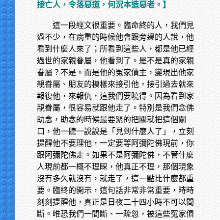
接亡人，令落惡道，何況本造惡者。】
這一段經文很重要。臨命終的人，我們見
過不少，在病重的時候他會跟旁邊的人說，他
看到什麼人來了；所看到這些人，都是他已經
過世的家親眷屬，他看到了。是不是真的家親
眷屬？不是。而是他的冤家債主，變現出他家
親眷屬、朋友的模樣來接引他，接引過去就來
報復他，來報仇，這我們要曉得。因為看到家
親眷屬，很容易就跟他走了。特別是我們念佛
助念，助念的時候最要緊的把關就把這個關
口，他一聽一說說是「見到什麼人了」，立刻
提醒他不要理他，一定要等阿彌陀佛現前，你
跟阿彌陀佛走。如果不是阿彌陀佛，不管什麼
人現前都一概不理睬，他真正不理，那個現象
沒有多久就沒有，就走了，這一點比什麼都重
要。臨終的開示，這句話非常非常重要，時時
刻刻提醒他，真正是日夜二十四小時不可以間
斷。唯恐我們一間斷、一疏忽，被這些冤家債