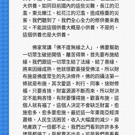
大供養。如同目前國內的這些災難，長江的氾
濫，東北嫩江、松花江的氾濫，造成極重的災
害，我們聽到了，我們全心全力的修供養來救
災。不能說這個供養大概是小供養，不是的，
這個供養也是大供養。
佛家常講「佛不度無緣之人」，佛要幫助
一切眾生破迷開悟、離苦得樂，首先要布施結
緣。我們跟這一切眾生結了法緣、結了善緣，
將來因緣成熟，他就很歡喜接受佛法，所以財
布施是佛度眾生的先決條件。佛的四攝法第一
條就是布施，其次愛語、利行、同事，捨財修
福，只要肯捨，財富源源不斷而來，所以財決
定不能夠吝惜，有財要懂得施。歡喜布施，這
個人就有福了，這個人決定不會缺乏財富，愈
施愈多，愈多要愈施。最近這一年東南亞經濟
蕭條，人民生活困苦，收入大幅度的減少，房
地產跌了一倍都不止，我們出門看到許許多多
建築都停工，房屋賣不出去。可是我們再看看