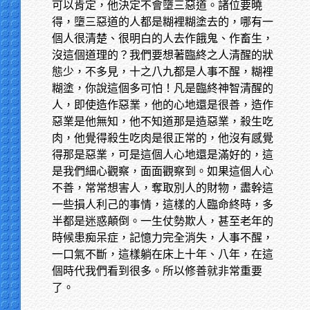
可以肯定，他決定不會墮三惡道。諸位要曉
得，墮三惡道的人都是糊裡糊塗去的，哪有一
個人很清楚、很明白的人去作餓鬼、作畜生，
沒這個道理的？我們要想著臨終之人清醒的狀
態少，不多見，十之八九都是人事不醒，糊裡
糊塗，你說這個多可怕！凡是臨終神智清醒的
人，即使造作惡業，他的心地還是很善，造作
惡業是他無知，他不知道那是造惡業，殺生吃
肉，他覺得殺生吃肉是很正常的，他沒有感覺
得那是惡業，可是這個人心地還是滿好的，這
是我們細心觀察，面面觀察到。如果這個人心
不善，常常想害人，奪取別人的財物，盡幹這
一些損人利己的事情，這樣的人臨命終時，多
半都是迷惑顛倒。一生仗勢欺人，甚至老年的
時候患痴呆症，記憶力完全消失，人事不醒，
一口氣不斷，這樣躺在床上十年、八年，在這
個時代我們看到很多。所以修善就非常重要
了。