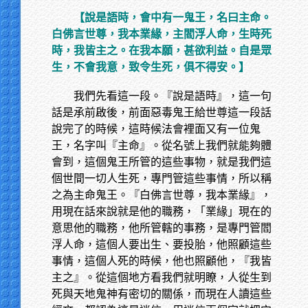
【說是語時，會中有一鬼王，名曰主命。
白佛言世尊，我本業緣，主閻浮人命，生時死
時，我皆主之。在我本願，甚欲利益。自是眾
生，不會我意，致令生死，俱不得安。】
我們先看這一段。『說是語時』，這一句
話是承前啟後，前面惡毒鬼王給世尊這一段話
說完了的時候，這時候法會裡面又有一位鬼
王，名字叫『主命』。從名號上我們就能夠體
會到，這個鬼王所管的這些事物，就是我們這
個世間一切人生死，專門管這些事情，所以稱
之為主命鬼王。『白佛言世尊，我本業緣』，
用現在話來說就是他的職務，「業緣」現在的
意思他的職務，他所管轄的事務，是專門管閻
浮人命，這個人要出生、要投胎，他照顧這些
事情，這個人死的時候，他也照顧他，『我皆
主之』。從這個地方看我們就明瞭，人從生到
死與天地鬼神有密切的關係，而現在人讀這些