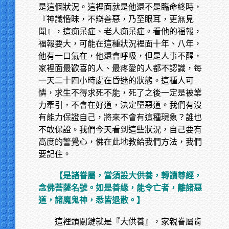
是這個狀況。這裡面就是他還不是臨命終時，
『神識惛昧，不辯善惡，乃至眼耳，更無見
聞』，這痴呆症、老人痴呆症。看他的福報，
福報要大，可能在這種狀況裡面十年、八年，
他有一口氣在，他還會呼吸，但是人事不醒，
家裡面最歡喜的人、最疼愛的人都不認識，每
一天二十四小時處在昏迷的狀態。這種人可
憐，求生不得求死不能，死了之後一定是被業
力牽引，不會在好道，決定墮惡道。我們有沒
有能力保證自己，將來不會有這種現象？誰也
不敢保證。我們今天看到這些狀況，自己要有
高度的警覺心，佛在此地教給我們方法，我們
要記住。
【是諸眷屬，當須設大供養，轉讀尊經，
念佛菩薩名號。如是善緣，能令亡者，離諸惡
道，諸魔鬼神，悉皆退散。】
這裡頭關鍵就是『大供養』，家親眷屬肯