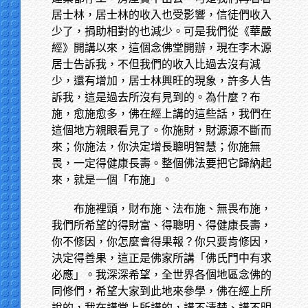
居士林，居士林的收入也受影響，信徒們收入
少了，捐助相對的也減少。可是我們從《華嚴
經》開講以來，這個念佛堂開辦，現在李木源
居士告訴我，不但我們的收入比過去沒有減
少，還有增加，居士林興旺的現象，許多人告
訴我，這是過去所沒有見到的。為什麼？布
施，愈施愈多，佛在經上講的這些話，我們在
這個地方親眼看見了。你施財，財源源不斷而
來；你施法，你決定增長聰明智慧；你施無
畏，一定得健康長壽。整個佛法要把它歸納起
來，就是一個「布施」。
布施裡頭，財布施、法布施、無畏布施，
我們所希望的得財富、得聰明、得健康長壽，
你不修因，你怎麼會得果報？你只要肯修因，
決定得善果，這正是佛家所講「佛氏門中有求
必應」。我深深希望，全世界各個地區念佛的
同修們，希望大家到此地來參學，佛在經上所
說的，我在講堂上所講的，講不清楚、講不明