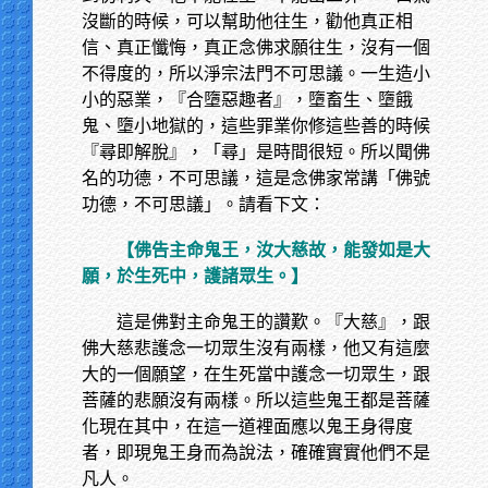
沒斷的時候，可以幫助他往生，勸他真正相
信、真正懺悔，真正念佛求願往生，沒有一個
不得度的，所以淨宗法門不可思議。一生造小
小的惡業，『合墮惡趣者』，墮畜生、墮餓
鬼、墮小地獄的，這些罪業你修這些善的時候
『尋即解脫』，「尋」是時間很短。所以聞佛
名的功德，不可思議，這是念佛家常講「佛號
功德，不可思議」。請看下文：
【佛告主命鬼王，汝大慈故，能發如是大
願，於生死中，護諸眾生。】
這是佛對主命鬼王的讚歎。『大慈』，跟
佛大慈悲護念一切眾生沒有兩樣，他又有這麼
大的一個願望，在生死當中護念一切眾生，跟
菩薩的悲願沒有兩樣。所以這些鬼王都是菩薩
化現在其中，在這一道裡面應以鬼王身得度
者，即現鬼王身而為說法，確確實實他們不是
凡人。