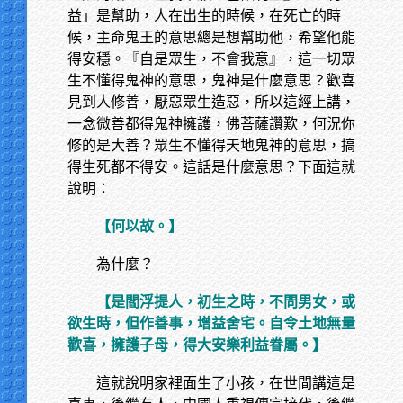
益」是幫助，人在出生的時候，在死亡的時
候，主命鬼王的意思總是想幫助他，希望他能
得安穩。『自是眾生，不會我意』，這一切眾
生不懂得鬼神的意思，鬼神是什麼意思？歡喜
見到人修善，厭惡眾生造惡，所以這經上講，
一念微善都得鬼神擁護，佛菩薩讚歎，何況你
修的是大善？眾生不懂得天地鬼神的意思，搞
得生死都不得安。這話是什麼意思？下面這就
說明：
【何以故。】
為什麼？
【是閻浮提人，初生之時，不問男女，或
欲生時，但作善事，增益舍宅。自令土地無量
歡喜，擁護子母，得大安樂利益眷屬。】
這就說明家裡面生了小孩，在世間講這是