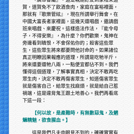
賀，道賀免不了飲酒食肉，家庭在富裕裡面，
那就有『歌樂管絃』，現在所謂舉行舞會。在
中國大富長者家裡面，這幾天還唱戲，邀請戲
班來唱戲、來慶祝。這樣造法作法，『能令母
子，不得安樂』，為什麼？你們歡樂，鬼神在
旁邊看到瞋恨，不會保佑你的；殺害這些眾
生，這些眾生將來都要問他討命的。如果諸位
真正明瞭因果報應的道理，所謂是吃牠半斤，
將來還要還牠八兩，一點便宜都佔不到。我們
懂得這個道理，了解事實真相，決定不敢再吃
眾生肉，決定不敢再傷害眾生，知道傷害眾生
就是傷害自己，給眾生找麻煩，就是給自己惹
禍端，這是違背鬼王跟土地善心。我們再看底
下這一段：
【何以故，是產難時，有無數惡鬼，及魍
魎精魅，欲食腥血。】
這是我們凡夫肉眼見不到的，確確實實有