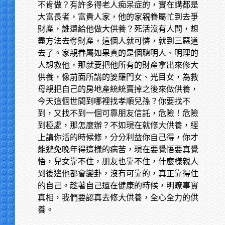
不肯做？有許多得老人痴呆症的，實在講都是
大富長者，富貴人家，他的家親眷屬忙到去爭
財產，誰還給他做大供養？死活沒有人問，想
盡方法去奪財產，這個人就可憐，就到三惡道
去了。家親眷屬如果真的是個聰明人、明理的
人想救他，那就要把他所有的財產拿出來修大
供養，像前面所講的婆羅門女、光目女，為救
母親把自己的房地產統統賣掉之後來做供養，
今天這個世間到哪裡找孝順兒孫？你要找不
到，又找不到一個可靠朋友信託，危險！危險
到極處，那怎麼辦？不如現在就修大供養，經
上講你活的時候修，分分利益你自己得，你才
能避免晚年得這樣的病苦，現在要覺悟要真覺
悟，兒女靠不住，朋友也靠不住，什麼樣親人
到後邊他都會變卦，沒有可靠的，真正靠得住
的自己。趁著自己還在健康的時候，明瞭事實
真相，我們要認真去修大供養，全心全力的供
養。