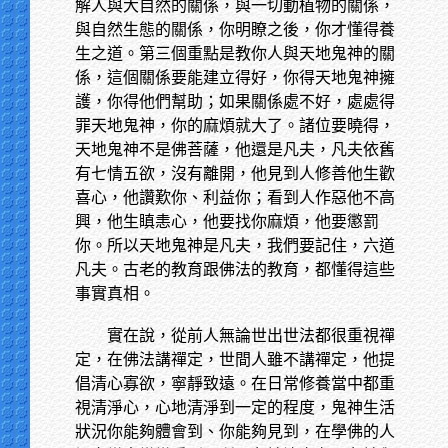
解人與大自然的關係，與一切動植物的關係，
與自然生態的關係，你明瞭之後，你才懂得養
生之道。第三個重點是教你人與天地鬼神的關
係，這個關係要能建立得好，你得天地鬼神擁
護，你得他們幫助；如果關係處不好，處處得
罪天地鬼神，你的麻煩就大了。諸位要曉得，
天地鬼神不是佛菩薩，他還是凡夫，凡夫依舊
有七情五欲，沒有離開，他見到人修善他生歡
喜心，他讚歎你、利益你；看到人作惡他不高
興，他生瞋恚心，他要找你麻煩，他要懲罰
你。所以天地鬼神是凡夫，我們要記住，六道
凡夫。古老的教育跟佛法的教育，都懂得這些
事實真相。
實在說，從前人無論世出世法都很重視禪
定，在佛法講禪定，世間人雖不講禪定，他提
倡清心寡欲，寧靜致遠。在日常修養當中都重
視清淨心，心地清淨到一定的程度，鬼神生活
狀況你能夠體會到、你能夠見到，在學佛的人