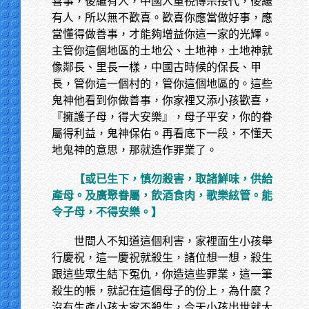
喜事，後繼有人，中國人重視傳宗接代，後繼
有人，所以無不歡喜。歡喜你應當做好事，應
當懂得做善事，才能夠增益你這一家的光輝。
主管你這個地區的土地公、土地神，土地神就
像鄰長、里長一樣，中國古時候的保長、甲
長，管你這一個村的，管你這個地區的。這些
鬼神他看到你做善事，你家裡又添小孩歡喜，
『擁護子母，得大安樂』，母子平安，你的眷
屬得利益，鬼神保佑。再看底下一段，不懂天
地鬼神的意思，那就造作罪業了。
【或已生下，慎勿殺害，取諸鮮味，供給
產母。及廣聚眷屬，飲酒食肉，歌樂絃管。能
令子母，不得安樂。】
世間人不知道這個利害，家裡面生小孩舉
行慶祝，這一慶祝就殺生，諸位想一想，殺生
跟這些眾生結下冤仇，你造這些罪業，這一筆
殺生的帳，就記在這個母子的份上，為什麼？
沒有生產小孩大家不殺生，今天小孩出世就大