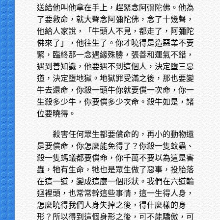
送給他叫他拿在手上，趕緊念阿彌陀佛。他為
了要救命，就大聲念阿彌陀佛，念了十幾聲，
他給人家說，「牛頭人不見，都走了，阿彌陀
佛來了」，他往生了。你才曉得是造惡業不要
緊，臨終那一念遇緣殊勝，張善和運氣不錯，
遇到善知識，他要遇不到這個人，決定墮三惡
道，決定墮地獄。地獄罪受滿之後，那也要變
牛去還命，你殺一頭牛你就要償一次命，你一
生殺多少牛，你要償多少次命。殺牛如是，諸
位要曉得。
殺害任何眾生都要償命的，再小的動物還
是要償命，你怎麼能免得了？你殺一隻蚊蟲、
殺一隻螞蟻都要償命，你千萬不要以為這是害
蟲，牠有生命，牠也是眾生做了惡事，投胎落
在這一道，變成這麼一個形狀。我們在六道輪
迴裡頭，也常常幹這些事情，這一生得人身，
怎麼曉得我們人身失掉之後，得什麼樣的身
形？所以得到這個身形之後，可不能驕傲，可