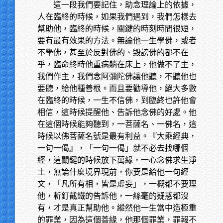
這一段我們要記住，助念理論上的依據，
人在臨終的時候，如果我們遇到，我們怎樣去
幫助他，臨終的時候，關鍵的時刻時間很短，
要有最有效果的方法。無論他一生學佛，或者
不學佛，甚至於反對佛的、毀謗佛的都不在
乎，臨命終時他重病躺在床上，他做不了主，
我們作主，我們念阿彌陀佛讓他聽，不聽他也
要聽，給他種善根。而且要勸導他，絕大多數
在臨終的時候，一生不信佛，到臨終也許他會
相信，這時候提醒他、告訴他念佛的好處。他
在這個時候能夠聽到，一菩薩名、一佛名，這
時候以佛菩薩名號是最有利益。『大乘經典，
一句一偈』，「一句一偈」就不必去找哪個
經，這關鍵的時候放下萬緣，一心念佛求生淨
土，無論什麼境界現前，你要是給他一句經
文，「凡所有相，皆是虛妄」，一概都不要理
他，斬釘截鐵的告訴他，一絲毫的疑惑都沒
有，才是真正幫助他。縱然他一生當中造極重
的罪業，因為這個善緣，他那個罪業，罪報不