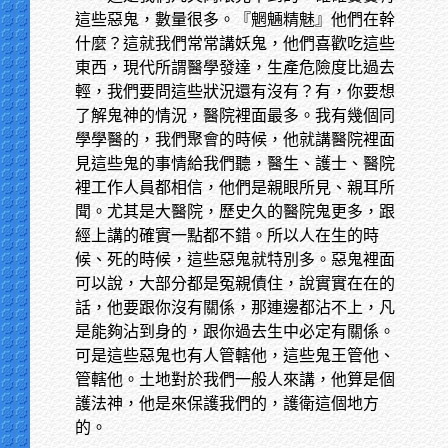
這些惡鬼，數量很多。『魍魎精魅』他們在幹
什麼？這就我們常常講妖鬼，他們喜歡吃這些
東西，現代所謂醫學發達，生產危險度比過去
輕，我們要問這些狀況還有沒有？有，你要想
了解鬼神的情況，醫院裡面最多。我有幾個同
學學醫的，我們聚會的時候，他就講醫院裡面
見這些鬼的事情給我們聽，醫生、護士、醫院
裡工作人員都相信，他們是親眼所見、親耳所
聞。尤其是大醫院，歷史久的醫院鬼更多，跟
經上講的確實一點都不錯。所以人在生的時
候、死的時候，這些惡鬼就特別多。惡鬼裡面
可以說，大部分都是冤親債住，說實實在在的
話，他要跟你沒有關係，那連邊都沾不上，凡
是能夠沾到身的，跟你過去生中必定有關係。
可是這些惡鬼也有人管轄他，這些鬼王管他、
管轄他。土地對於我們一般人來講，他算是個
護法神，他是來保護我們的，護衛這個地方
的。