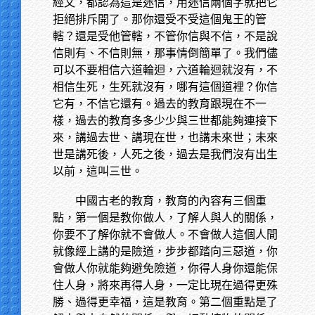
經文，都認為這是迷信，用迷信兩個字就把它
拒絕排斥開了。那你還受不受這個鬼王的管
轄？還是受他管轄，不管你信與不信，不是說
信則有、不信則無，那事情倒簡單了。我們儘
可以不要相信六道輪迴，六道輪迴就沒有，不
相信生死，生死就沒有，哪有這個道裡？你信
它有，不信它還有。過去的教育跟現在不一
樣，過去的教育多多少少與三世都能夠連接下
來，講過去世、講現在世，也講未來世；未來
世是講死後，人死之後，過去是我們沒有出生
以前，這叫三世。
中國古老的教育，教育的內容有三個重
點，第一個是教你做人，了解人與人的關係，
你要不了解你就不會做人。不會做人這個人間
就像經上講的是險道，步步都踏向三惡道，你
會做人你就能夠避免險道，你得人身你還能保
住人身，將來再得人身，一定比現在過得更殊
勝、過得更幸福，這是教育。第二個重點是了