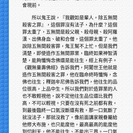
會現前。
所以鬼王說，『我觀如是輩人，除五無間
殺害之罪』，這個罪沒有法子，為什麼？這個
罪太重了，五無間是殺父親、殺母親、殺阿羅
漢、出佛身血、破和合僧，這個罪太重了。他
說除五無間殺害罪，鬼王幫不上忙。但是我們
清楚，即使造作五無間罪業，臨終如果神智清
楚，能夠懺悔念佛還是能往生，經上有例子。
《觀無量壽佛經》告訴我們，阿闍世王他就是
造作五無間殺害之罪，他在臨命終時懺悔，念
佛也往生；釋迦牟尼佛告訴我們，他往生的品
位很高，上品中生。所以我們對於造罪業的人
也不敢輕視他，說不定他往生品位還比我們
高，不可以輕視。只要在沒有死之前都有救，
到最後臨終一口氣沒斷還有救，那一口氣斷了
就沒法子，那就沒救了。像前面講家親眷屬給
他修大布施，也只能度他，最高最高的能度他
到忉利天，他不能往生、不能出三界。一口氣