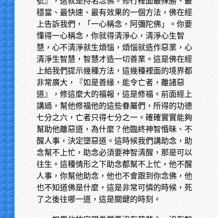
號』，這就是持名念佛。修行裡面最殊勝、最
穩當、最快速、最有效果的一個方法，佛在經
上告訴我們，「一心稱念，阿彌陀佛」。你要
懂得一心稱念，你就得清淨心，清淨心生智
慧，心不清淨就生煩惱，煩惱就造作惡業，心
清淨生智慧，智慧才造一切善業。這是佛在經
上給我們提示幾種方法，這幾種裡面的境界都
非常廣大，『如是善緣，能令亡者，離諸惡
道』，修這麼大的福報，這是修福。前面經上
講過，幫他修福他的這些眷屬們，所得的功德
七分之六，亡者只得七分之一。確確實實能夠
幫助他離惡道，為什麼？他臨終神智惛昧、不
醒人事，決定墮惡道。這時候我們講助念，助
念幫不上忙，助念必須要神智清醒，那是可以
往生。這種情形之下助念都幫不上忙，他不醒
人事，你幫他助念，他也不會跟到你念佛，他
也不知道佛是什麼，這是非常可憐的時候，死
了之後往哪一道，這是關鍵的時刻。