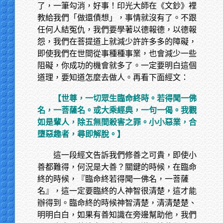
了，一筆勾消，好事！印光大師在《文鈔》裡
教給我們「做還債想」，事情就沒有了。不跟
任何人結冤仇，我們要學著以德報德，以德報
怨，我們在菩提道上就減少許許多多的障礙，
即使我們在世間從事種種事業，也會減少一些
阻礙，你成功的機會就多了。一定要明白這個
道理，要知道怎麼去做人。再看下面經文：
【世尊，一切眾生臨命終時。若得聞一佛
名，一菩薩名。或大乘經典，一句一偈。我觀
如是輩人，除五無間殺害之罪。小小惡業，合
墮惡趣者，尋即解脫。】
這一段經文告訴我們修善之可貴，即使小
善都難得，何況是大善？關鍵的時候，在臨命
終的時候，『臨命終若得聞一佛名，一菩薩
名』，這一定要臨終的人神智很清楚，這才能
辦得到。臨命終的時候神智清楚，清清楚楚、
明明白白，如果有善知識在旁邊幫助他，我們