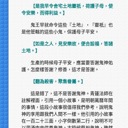
【是我早令舍宅土地靈祇，荷護子母，使
令安樂，而得利益。】
鬼王早就命令這些『土地』，『靈祇』也
是他管轄的這些小鬼，保護母子平安。
【如是之人，見安樂故，便合設福，答諸
土地。】
生產的時候母子平安，應當要答謝鬼神佑
護。怎麼樣答謝？修善，這才是答謝。
【翻為殺害，聚集眷屬。】
這是錯了，這不是答謝鬼神。青蓮法師在
註解裡面，引用一個小故事，是明朝萬曆年間
的事情，這段小故事很值得我們參考，說明鬼
神的享用跟我們人間不一樣。他引用的小故事
在一百二十三面，小字倒數第二行，說明不可
以用酒肉來供養鬼神。古時候祭祀鬼神，雖然