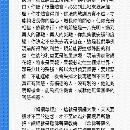
白，你聽了很難體會，必須到此地來親身經
歷，你才體會得到，佛法的教訓真實不虛。才
能夠增長你的信心，增長你的願心，使你充分
相信，依教奉行，你的前途是一片光明。遇到
再大的艱難、再大的災難，你能夠很安穩的度
過，你決定不會失去清淨自在，這是我們學佛
現前所得到的利益。現前能得這樣殊勝的利
益，往後的利益更是無量無邊。現前佛家常講
花報，將來是果報，果報必定往生極樂世界，
那是無比的殊勝。所以大供養要懂得，要趕緊
修，不能遲緩，機會失掉之後再遇到不容易，
真正有智慧、有福德的人，沒有別的，他能夠
明瞭機會、能夠抓住機會，成就他無量無邊的
智慧福德。
『轉讀尊經』，這就是讀誦大乘，天天要
讀才不至於迷惑，才不至於為外面境界所動
搖。讀經就是聽佛菩薩教誨，『念佛菩薩名