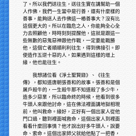
了。所以我們送往生，送往生實在講幫助一個
人作佛，我們一生當中是行善，還有什麼樣的
善事，能夠送人去作佛這一樁善事大？沒有比
這個更大的。所以在臨危之人，你能夠全心全
力去照顧他，時時刻刻提醒他，這就是跟這一
些無數的惡鬼惡神跟他作戰，一定要能戰勝
他，這個亡者順順利利往生，得到佛接引。即
使造作五逆十惡的人，如果遇到這樣的增上
緣，他也能往生。
我想諸位看《淨土聖賢錄》、《往生
傳》，都知道唐朝張善和的故事。張善和是個
屠戶殺牛的，一生殺牛那不知道殺了多少牛，
造多少惡業，所以臨命終的時候，他看到很多
牛頭人來跟他討命，這在佛法裡面講地獄相現
前，他叫救命。緣好，正好有一個出家人從他
門口過，聽到裡面喊救命，這個出家人到裡面
看看什麼回事情？他才說出好多牛頭人，說要
命、索命。這個出家師父就給他點了一把香，