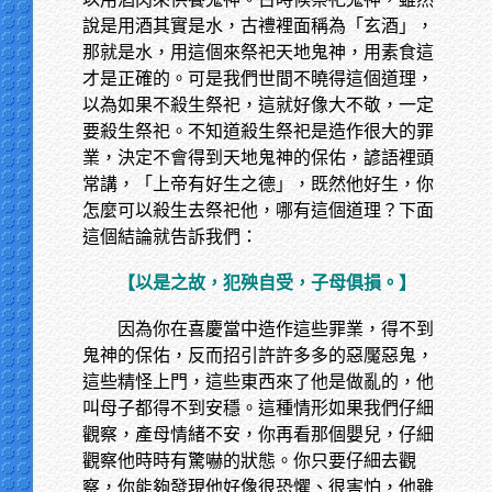
說是用酒其實是水，古禮裡面稱為「玄酒」，
那就是水，用這個來祭祀天地鬼神，用素食這
才是正確的。可是我們世間不曉得這個道理，
以為如果不殺生祭祀，這就好像大不敬，一定
要殺生祭祀。不知道殺生祭祀是造作很大的罪
業，決定不會得到天地鬼神的保佑，諺語裡頭
常講，「上帝有好生之德」，既然他好生，你
怎麼可以殺生去祭祀他，哪有這個道理？下面
這個結論就告訴我們：
【以是之故，犯殃自受，子母俱損。】
因為你在喜慶當中造作這些罪業，得不到
鬼神的保佑，反而招引許許多多的惡魘惡鬼，
這些精怪上門，這些東西來了他是做亂的，他
叫母子都得不到安穩。這種情形如果我們仔細
觀察，產母情緒不安，你再看那個嬰兒，仔細
觀察他時時有驚嚇的狀態。你只要仔細去觀
察，你能夠發現他好像很恐懼、很害怕，他雖