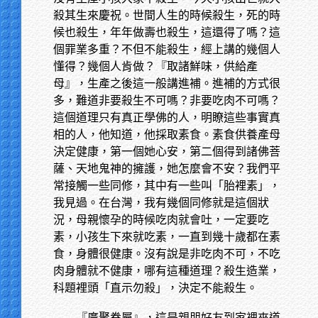
殺其生來慶祝。世間人生的時候殺生，死的時
候也殺生，年年做壽也殺生，這還得了嗎？這
個罪業多重？不但不能殺生，經上講的幾個人
懂得？幾個人肯做？『取諸鮮味，供給產
母』，生產之後這一般講進補。進補的方式很
多，難道非要殺生不可嗎？非要吃肉不可嗎？
這個道理只有真正學佛的人，明瞭這些事實真
相的人，他知道，他採取素食。素食供養產母
決定健康，第一個她心安，第二個得到諸佛菩
薩、天地鬼神的擁護，她怎麼會不安？我們平
常接觸一些同修，其中有一些叫「胎裡素」，
我見過。在台灣，我有幾個同修就是這個狀
況，母親懷孕的時候吃肉就會吐，一定要吃
素，小孩生下來就吃素，一直到幾十歲都在素
食，身體很健康。沒有說是非吃肉不可，不吃
肉身體就不健康，哪有這種道理？殺生造業，
科題裡頭「直示勿殺」，決定不能殺生。
『廣聚眷屬』，這是親朋好友到家裡來道