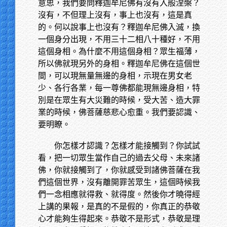
意思，我們要問釋迦牟尼佛有沒有入般涅槃？
沒有，不但理上沒有，事上也沒有，這是真
的。何以說事上也沒有？釋迦牟尼佛入滅，換
一個身分出現，不用三十二相八十種好，不用
這個身相。為什麼不用這個身相？眾生福薄，
所以佛就現另外的身相。釋迦牟尼佛在這個世
間，可以現無量無邊的身相，示現在男女老
少、各行各業，每一尊佛都能現無邊身相，特
別是在眾生有大災難的時候，受大苦、造大罪
業的時候，佛菩薩慈悲心愈重。我們要認識、
要明瞭。
你怎樣才認識？怎樣才能接觸到？你試試
看，把一切眾生當作自己的過去父母、未來諸
佛，你就接觸到了，你就感受到諸佛菩薩在我
們這個世界，沒有離開罪苦眾生，這個時候我
們一念相應就得救、就得度。然後你才曉得經
上講的果報，是真的不是假的，你真正的恭敬
心才能夠生得起來。恭敬不是形式，恭敬是理