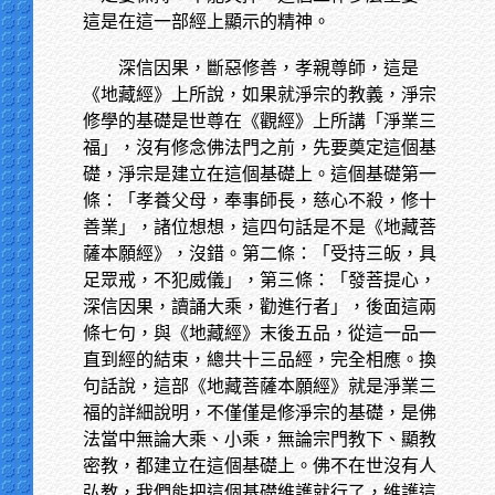
這是在這一部經上顯示的精神。
深信因果，斷惡修善，孝親尊師，這是
《地藏經》上所說，如果就淨宗的教義，淨宗
修學的基礎是世尊在《觀經》上所講「淨業三
福」，沒有修念佛法門之前，先要奠定這個基
礎，淨宗是建立在這個基礎上。這個基礎第一
條：「孝養父母，奉事師長，慈心不殺，修十
善業」，諸位想想，這四句話是不是《地藏菩
薩本願經》，沒錯。第二條：「受持三皈，具
足眾戒，不犯威儀」，第三條：「發菩提心，
深信因果，讀誦大乘，勸進行者」，後面這兩
條七句，與《地藏經》末後五品，從這一品一
直到經的結束，總共十三品經，完全相應。換
句話說，這部《地藏菩薩本願經》就是淨業三
福的詳細說明，不僅僅是修淨宗的基礎，是佛
法當中無論大乘、小乘，無論宗門教下、顯教
密教，都建立在這個基礎上。佛不在世沒有人
弘教，我們能把這個基礎維護就行了，維護這