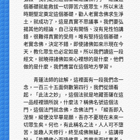
個基礎就能救拔一切罪苦六道眾生。所以末法
時期堅定奠定這個基礎，勸人老實念佛求生淨
土，就成功了，這是真實不思議事。我們要弘
揚其他的經論，自己沒有開悟、沒有見性怕講
錯，很難得真實的受用。唯有堅持這個基礎，
老實念佛，決定不錯，即使諸佛如來示現在今
天，教化眾生也必定如是。所以我們讀這一段
經文，就曉得諸佛如來心裡想的是什麼，他們
做的是什麼，我們應當在這個地方學習。
青蓮法師的註解，這裡面有一段我們念一
念，一百三十五面倒數第四行，我們從頭看
起，「此法之妙」，這個法就是地藏菩薩在這
一品經裡頭所說，什麼法？稱佛名號這個法
門，這個法門就念佛，念佛法門。「縱吾即入
涅槃，縱便汝早畢是願，吾亦不憂現在未來一
切眾生矣。何也，有此稱名之法，人人可不墮
苦，並趣人天修行，終至成佛無疑」，這講得
好。「能體佛心而達佛意，善繼志而述事者，