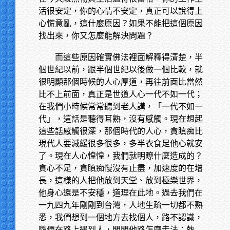
活很安定，你的心情不安定，真正可以說得上
心慌意亂，這什麼原因？如果不能把這個原因
找出來，你又怎麼能解決問題？
而這些原因確實佛法裡面解釋得清楚，半
個世紀以前，跟半個世紀以後做一個比較，就
很明顯那個時候的人心厚道，再往前面比當然
比不上前面，真正是世道人心一代不如一代；
在我們小時候常常聽到老人講，「一代不如一
代」，這話是聽得耳熟，沒有感觸。現在想起
這些話感觸很深，那個時代的人心，貪瞋痴比
現代人要減緩很多很多，多半衣食足他心就安
了。現在人心惶惶，我們就明瞭什麼造成的？
貪心不足，貪瞋痴慢沒有止盡，加速度的在增
長，這樣的人把他放到天堂、放到極樂世界，
他身心還是不安穩，道理在此地。過去我們在
一九四九年剛剛到台灣，人地生疏一切都不熟
悉，我們想到一個地方去找個人，路不認識，
隨便在路上遇到人，問問他路怎麼走法；熱