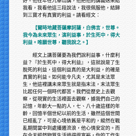
好。他往年在九華山講，他把他的講義送來給
我看，我看他這三段說法，我很佩服他，結歸
到三寶才有真實的利益。請看經文：
【爾時地藏菩薩摩訶薩，白佛言，世尊。
我今為未來眾生，演利益事，於生死中，得大
利益。唯願世尊，聽我說之。】
經文上講菩薩要為我們說利益事，什麼利
益？『於生死中，得大利益』，這就說是了生
脫死的利益，這個利益真的是大利益，的確是
真實的利益。如何能令凡夫，尤其是末法眾
生，他這裡講未來眾生就是指末法，末法眾生
比起任何一個時代都苦。我們從歷史上去觀
察，從現實的生活裡面去觀察，據我們自己的
記憶，年齡大一點的人，七、八十歲這樣的年
齡，回憶半個世紀以前的生活，雖然這個世間
已經亂了，可是心境依舊是平和的，縱然在戰
亂期間當中到處播遷流浪，他心情安定的。而
在今天縱然物質生活過得很富裕，你的工作生