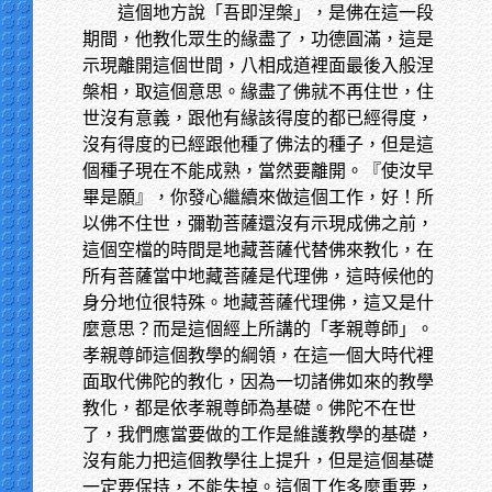
這個地方說「吾即涅槃」，是佛在這一段
期間，他教化眾生的緣盡了，功德圓滿，這是
示現離開這個世間，八相成道裡面最後入般涅
槃相，取這個意思。緣盡了佛就不再住世，住
世沒有意義，跟他有緣該得度的都已經得度，
沒有得度的已經跟他種了佛法的種子，但是這
個種子現在不能成熟，當然要離開。『使汝早
畢是願』，你發心繼續來做這個工作，好！所
以佛不住世，彌勒菩薩還沒有示現成佛之前，
這個空檔的時間是地藏菩薩代替佛來教化，在
所有菩薩當中地藏菩薩是代理佛，這時候他的
身分地位很特殊。地藏菩薩代理佛，這又是什
麼意思？而是這個經上所講的「孝親尊師」。
孝親尊師這個教學的綱領，在這一個大時代裡
面取代佛陀的教化，因為一切諸佛如來的教學
教化，都是依孝親尊師為基礎。佛陀不在世
了，我們應當要做的工作是維護教學的基礎，
沒有能力把這個教學往上提升，但是這個基礎
一定要保持，不能失掉。這個工作多麼重要，