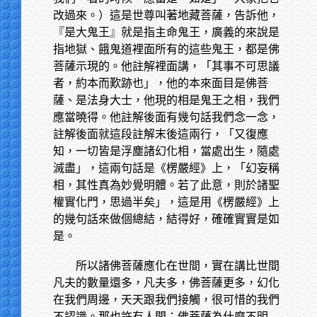
改過來。）這是世尊叫著地藏菩薩，告訴他，
『是大鬼王』就是指主命鬼王，廣義的來說是
指地獄、餓鬼道裡面所有的這些鬼王，都是佛
菩薩示現的。他註解裡面講，「其事不可思議
者，約本而歎跡也」，他的本來面目是佛菩
薩、是法身大士，他現的相是鬼王之相，我們
應當曉得。他註解後面有幾句話我們念一念，
註解後面就這段註解末後這兩行，「又復應
知，一切皆是浮塵諸幻化相，當處出生，隨處
滅盡」，這兩句話是《楞嚴經》上，「幻妄稱
相，其性真為妙覺明體。若了此意，則於諸聖
權實化門，思過半矣」，這是用《楞嚴經》上
的幾句話來做個總結，結得好，確確實實是如
是。
所以諸佛菩薩應化在世間，實在講比世間
凡夫的數量還多，凡夫多，佛菩薩更多，幻化
在我們周邊，天天跟我們接觸，很可惜的我們
不認識。那也許有人問：佛菩薩為什麼不明