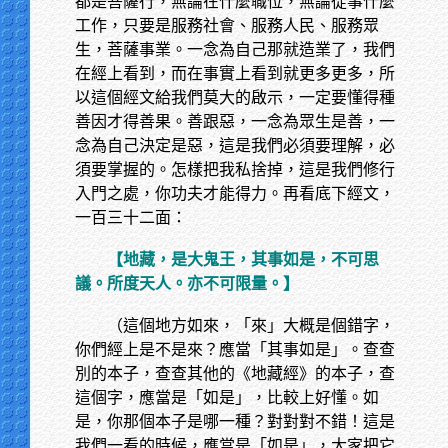
都是菩薩行，無論在什麼職位，無論從事什麼
工作，只要是服務社會、服務人民、服務眾
生，菩薩事業。一念為自己那就造業了，我們
在經上看到，而在事實上看到就更多更多，所
以這個經文給我們莫大的啟示，一定要懂得種
善因才得善果。善跟惡，一念為眾生是善，一
念為自己決定是惡，這是我們必須要理解，必
須要掌握的。怎樣把我私捨掉，這是我們修行
入門之處，你功夫才能得力。再看底下經文，
一百三十二面：
【地藏，是大鬼王，其事如是，不可思
議。所度天人。亦不可限量。】
（這個地方如來，「來」大概是個錯字，
你們經上是不是來？應當「其事如是」。查查
別的本子，查查其他的《地藏經》的本子，查
這個字，應當是「如是」，比較上好懂。如
是，你那個本子是哪一種？對對對不錯！這是
我們一看的時候，應當是「如是」，大家把它