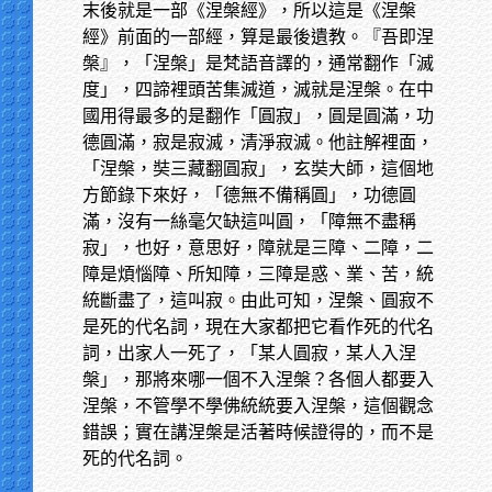
末後就是一部《涅槃經》，所以這是《涅槃
經》前面的一部經，算是最後遺教。『吾即涅
槃』，「涅槃」是梵語音譯的，通常翻作「滅
度」，四諦裡頭苦集滅道，滅就是涅槃。在中
國用得最多的是翻作「圓寂」，圓是圓滿，功
德圓滿，寂是寂滅，清淨寂滅。他註解裡面，
「涅槃，奘三藏翻圓寂」，玄奘大師，這個地
方節錄下來好，「德無不備稱圓」，功德圓
滿，沒有一絲毫欠缺這叫圓，「障無不盡稱
寂」，也好，意思好，障就是三障、二障，二
障是煩惱障、所知障，三障是惑、業、苦，統
統斷盡了，這叫寂。由此可知，涅槃、圓寂不
是死的代名詞，現在大家都把它看作死的代名
詞，出家人一死了，「某人圓寂，某人入涅
槃」，那將來哪一個不入涅槃？各個人都要入
涅槃，不管學不學佛統統要入涅槃，這個觀念
錯誤；實在講涅槃是活著時候證得的，而不是
死的代名詞。