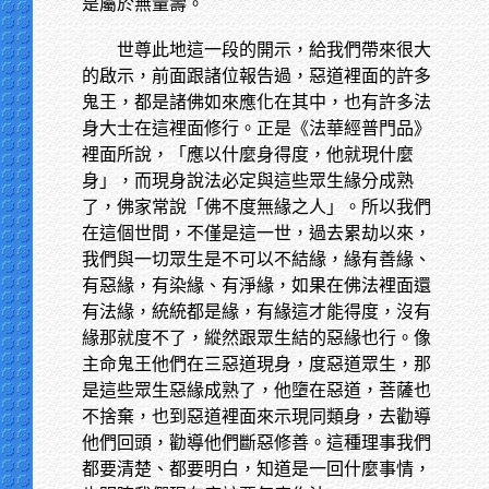
是屬於無量壽。
世尊此地這一段的開示，給我們帶來很大
的啟示，前面跟諸位報告過，惡道裡面的許多
鬼王，都是諸佛如來應化在其中，也有許多法
身大士在這裡面修行。正是《法華經普門品》
裡面所說，「應以什麼身得度，他就現什麼
身」，而現身說法必定與這些眾生緣分成熟
了，佛家常說「佛不度無緣之人」。所以我們
在這個世間，不僅是這一世，過去累劫以來，
我們與一切眾生是不可以不結緣，緣有善緣、
有惡緣，有染緣、有淨緣，如果在佛法裡面還
有法緣，統統都是緣，有緣這才能得度，沒有
緣那就度不了，縱然跟眾生結的惡緣也行。像
主命鬼王他們在三惡道現身，度惡道眾生，那
是這些眾生惡緣成熟了，他墮在惡道，菩薩也
不捨棄，也到惡道裡面來示現同類身，去勸導
他們回頭，勸導他們斷惡修善。這種理事我們
都要清楚、都要明白，知道是一回什麼事情，