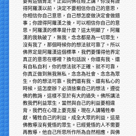
要有這個肯定。正如同佛在經上講，你沒有證
得阿羅漢以前，決定不要相信你自己的意思，
你相信你自己意思，自己想怎麼做決定會做錯
事；你證得阿羅漢之後，可以相信你自己的意
思。阿羅漢的標準是什麼？這太明顯了，阿羅
漢的我執破了，無我，念念都是為一切眾生，
沒有我了，那個時候你的想法就可靠了。所以
佛界定是阿羅漢這個標準，我們要懂得他界定
真正的意思在哪裡？換句話說，你還有我、還
有自私自利，你的想法就不正確、就不可靠，
你真正做到無我無私，念念為社會、念念為眾
生，你的想法可靠。我們還有我、還有私心的
時候，這怎麼辦？必須捨棄自己的想法，遵從
佛的教誨，這樣不至於有大的過失。佛所講法
教我們利益眾生，當然與自己的利益要相違
背，我們在心理上要克服，現在人講犧牲奉
獻，犧牲自己的利益，成全大眾的利益，這是
佛教導沒有覺悟的眾生。已經覺悟的人不需要
再教導，他自己所思所作所為自然相應，與佛