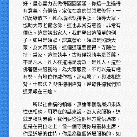
好，盡心盡力去做得圓圓滿滿，你這一生過得
有意義、有價值。定位在念佛堂領眾修行，一
切萬緣放下，死心塌地執持名號，領導大眾、
協助大眾老實念佛，這也非常有意義，非常有
價值。這是講出家人，我們舉出這簡單的例
子。如果是領眾，認真發心，領眾是照顧大
眾，為大眾服務，這個道理要懂得。寺院住
持、當家、這些執事，古時候說執事是菩薩，
不是凡人，凡人在道場是清眾，是凡人，這些
佛菩薩來服務的，為大眾服務，不可以是有權
有勢、有地位作威作福，那就壞了，與法相違
背。什麼法？與性德相違背，違背性德我們知
道果報在三途。
所以社會講的領導，無論哪個階層如果與
性德相應，用現在的話來說，為大家服務，這
就是積功累德，我們要從這個地方覺悟過來。
愈是在高位之上，像一個寺院你是叢林主席，
你是道場的住持，你是為整個道場服務的。如