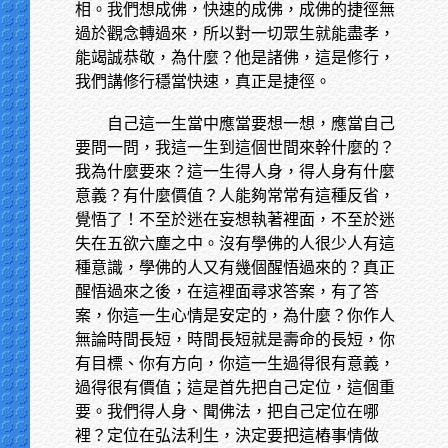
相。我們想成佛，快速的成佛，成佛的捷徑無
過於觀念轉過來，所以對一切眾生就能盡孝，
能竭誠恭敬，為什麼？他是諸佛，這是修行，
我們講修行穩當快速，真正是捷徑。
自己這一生當中應當要想一想，應當自己
要問一問，我這一生到這個世間來幹什麼的？
我為什麼要來？這一生得人身，得人身有什麼
意義？有什麼價值？人能夠常常有這種反省，
覺悟了！不至於迷在妄想執著裡面，不至於迷
失在五欲六塵之中。沒有學佛的人很少人有這
種意識，學佛的人又有幾個醒悟過來的？真正
醒悟過來之後，在這裡面尋求答案，有了答
案，你這一生心情是安定的，為什麼？你作人
無論時間長短，時間長短就是壽命的長短，你
有目標、你有方向，你這一生過得很有意義，
過得很有價值；這是首先把自己定位，這個重
要。我們得人身、聞佛法，把自己定位在哪
裡？定位在弘法利生，決定要把這樁事情做