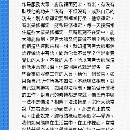
作是服務大眾，廚房裡面劈柴、舂米，有沒有
耽誤他的功夫？沒有，不但沒有，成熟自己的
功夫。別人修禪定要到禪堂打坐，他修禪定，
舂米是修禪定，劈柴是修禪定，每一天接觸常
住這些大眾是修禪定，無時無刻不在定中，能
大師能做到，智者大師又何嘗做不到？所以我
們把這些連起來想一想，就知道智者大師那個
話裡頭話中有話，問題你會不會學？但是畢竟
覺悟的人少，不覺的人多，所以智者大師說這
個話用意就很深。他這個用意就是警告，這一
些從事於服務工作的人員，給他一個警告，如
果你自己所作所為不如法，不能與法相應，對
自己就有損害；如果與法相應，無論做什麼樣
的工作，對自己的修持都是成就，佛氏門中哪
一法不是佛法？相應了法法皆是，宗門大德常
說「左右逢源，頭頭是道」，那是真正的成
就。由此說來，歸根結柢就是兩個字—覺迷。
我們如何能夠在生活當中，在工作裡面，常常
保持著覺而不迷？覺迷要如何保持？一念私心