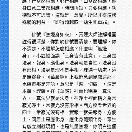
應了行當然相應，心行相應了口當然相應，你
身口意三業都相應，時間再短，只要相應，功
德就不可思議，這就是一念覺，所以才得這樣
殊勝的利益，『即得超越四十劫生死重罪』。
佛號『無邊身如來』，青蓮大師註解裡面
註得很清楚，你對於佛號要清楚、要理解，你
不清楚、不理解怎麼相應？什麼叫「無邊
身」，小註裡面講「三身皆有此意」，三身是
法身、報身、應化身。法身就是自性，法身沒
有形相，法身是理不是事相，理遍一切處，這
是無邊身。《華嚴經》上我們念到毘盧遮那，
毘盧遮那是梵語，意思是「遍一切處」，這是
本體、理體。在《華嚴》裡面也稱為一真法
界，一真法界就是法身，在淨土裡面稱之為常
寂光淨土，常寂光沒有形相。西方極樂世界的
四土，常寂光沒有相，實報土就是報身，方便
土、同居土是應化身，應化身隨類化身，眾生
有感立刻就現相，也是無量無邊。你明白這個