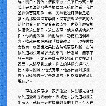
解、明白、覺悟，依教奉行，決不在形式。形
式上是表演給那些善根薄弱人給他們看，我們
塑造佛菩薩形像，每一天恭敬禮拜供養是唱
戲，給那些還沒有學佛，沒有接觸過佛教的人
給他們看。他們會看得很奇怪，你為什麼會對
這個像這些動作、這些表現？他有疑惑他來問
你，你給他說法、給他解釋，功德在這個地
方，這就是現在所謂「機會教育」。現在做機
會教育，應當說效果比古時候更要殊勝，古時
候到道場決定是求法而來的，所謂是「無事不
登三寶殿」，尤其是佛家的道場都建立在深山
裡面，人跡罕到之處，你去的時候交通不方
便，非常困難，他沒有事，他為什會到那裡
去？到道場去一定是求法的，所以機會教育比
現在少。
現在交通便捷，觀光旅遊，這些觀光客就
想到這些地方去看看、去遊覽，我們道場裡面
出家人，就每一天做機會教育的工作。有人在