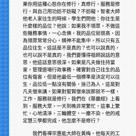
果你用這種心態你在修行，真修行，服務是修
行，與自己用功妨不妨礙？不妨礙。智者大師
他老人家往生的時候，學生們問他：你往生是
什麼樣的品位？他說：如果我不領眾，不做這
些雜務事情，一心念佛，我的品位就很高，因
為領眾常常分心，精神不能集中，所以只有五
品位往生。這話是不是真的？也可以說真的，
也可以說不是真的，我們要懂得祖師說話的意
思，他這話意思很深。如果是凡夫做住持當
家，管理道場行政事務，確實對自己往生的品
位有傷害，但是他最低一個標準是決定可以往
生，品位低一點沒有關係，捨己為人，這是對
凡夫僧來講。如果對聖賢僧來說那就不一樣，
工作、服務就是修行，我們在《華嚴經》上看
到，服務大眾，一天到晚非常繁忙，這事上繁
忙，心地清淨，三輪體空，一塵不染，他的戒
定慧三學都完成，他怎麼不是修行？
我們看禪宗惠能大師在黃梅，他每天的工