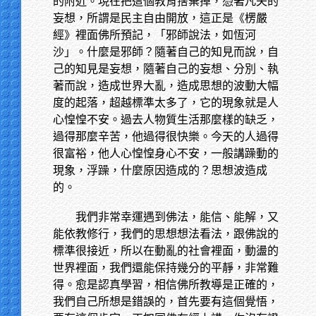
的附近。現在把這個教育捨棄掉，憑著凡夫的
妄想，所謂是民主自由開放，這正是《楞嚴
經》裡面佛所預記，「邪師說法，如恆河
沙」。什麼是邪師？隨著自己的知見而說，自
己的知見是妄想，隨著自己的妄想、分別、執
著而說，造成世界大亂，造成思想的波動大幅
度的起落，超越標準太多了，它的現象就是人
心惶惶不安。過去人物質生活那麼樣的缺乏，
過得那麼辛苦，他過得很快樂。今天的人過得
很富裕，他人心惶惶身心不安，一般講躁動的
現象，浮躁，什麼原因造成的？思想波造成
的。
我們非常幸運遇到佛法，能信、能解，又
能依教修行，我們的思想想法看法，跟佛說的
標準很接近，所以在動亂的社會裡面，動盪的
世界裡面，我們還能保持幾分的平靜，非常難
得。愈是認真學習，相信佛所教導是正確的，
我們自己所想是錯誤的，首先要有這個覺悟，