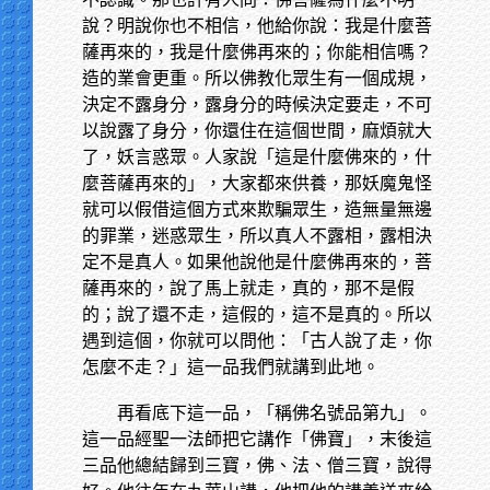
說？明說你也不相信，他給你說：我是什麼菩
薩再來的，我是什麼佛再來的；你能相信嗎？
造的業會更重。所以佛教化眾生有一個成規，
決定不露身分，露身分的時候決定要走，不可
以說露了身分，你還住在這個世間，麻煩就大
了，妖言惑眾。人家說「這是什麼佛來的，什
麼菩薩再來的」，大家都來供養，那妖魔鬼怪
就可以假借這個方式來欺騙眾生，造無量無邊
的罪業，迷惑眾生，所以真人不露相，露相決
定不是真人。如果他說他是什麼佛再來的，菩
薩再來的，說了馬上就走，真的，那不是假
的；說了還不走，這假的，這不是真的。所以
遇到這個，你就可以問他：「古人說了走，你
怎麼不走？」這一品我們就講到此地。
再看底下這一品，「稱佛名號品第九」。
這一品經聖一法師把它講作「佛寶」，末後這
三品他總結歸到三寶，佛、法、僧三寶，說得