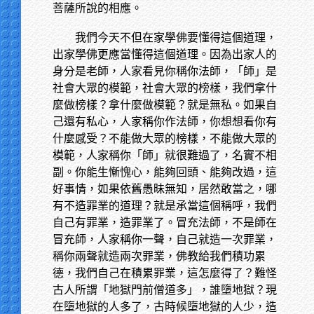
菩薩所說的相應。
我們今天不但在家學佛要懂得這個道理，
出家學佛更應當懂得這個道理。因為出家人的
身分是老師，人家看見你稱你法師，「師」是
社會大眾的模範，社會大眾的榜樣，我們拿什
麼做榜樣？拿什麼做模範？就是無私。如果自
己還有私心，人家稱你作法師，你想想看你有
什麼感受？不能做大眾的榜樣，不能做大眾的
模範，人家稱你「師」就很難過了，名實不相
副。你能生慚愧心，能夠回頭、能夠改過，這
好事情，如果依舊愚昧無知，居然敢當之，哪
有不造罪業的道理？就是承當這個稱呼，我們
自己有罪業，造罪業了。冒充法師，不是師在
冒充師，人家稱你一聲，自己就造一次罪業，
稱你兩聲就造兩次罪業，佛教給我們積功累
德，我們自己在積累罪業，這怎麼得了？難怪
古人所謂「地獄門前僧道多」，誰墮地獄？現
在墮地獄的人多了，古時候墮地獄的人少，造