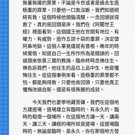
無量無邊的罪業，不論是今世或者是過去生造
極重的罪業，只要他一口氣沒斷，我們知道統
統有救，這個時候他頭腦清醒，一念回頭就得
救了，真的是回頭是岸。我們在《阿闍世王
經》裡面看到，這個國王他在世間有地位、有
權力、有威勢，造作五逆十惡的重罪，決定墮
阿鼻地獄。這個人畢竟還是有善根，晚年的時
候覺悟，知道自己一生所作所為是錯誤的，回
過頭來依靠三寶的教誨，臨命終時念佛往生。
佛告訴我們，他往生的品位上品中生，他是懺
悔往生。從這個事例來看，造極重的罪業都不
怕，都能夠得救，只要他肯回頭，只要他真正
懺悔改過自新，還是有很殊勝的成就。
今天我們也要學地藏菩薩，我們在這個地
方建道場，道場建立有臨時的、有永久的，臨
時的租借一個場所，在這個地方講一天、講兩
天、講三天，講經的場所就是道場，這道場臨
時的。無論是臨時、是永久，你在那個地方發