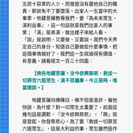
五逆十惡業的人少，而僧道沒有盡他自己的職
責，那就免不了要墮落。出家人一生當中的大
事業，地藏菩薩教導我們，要『為未來眾生，
演利益事』，這一句話就是我們出家人的事
業；「演」是表演，做出樣子來給人看，
「說」是說明，又要做、又要說。我們今天界
定自己的身分，知道自己要做些什麼事情，把
這個事情做好了，我們這一生就過得有價值、
有意義。請看經文一百三十四面：
【佛告地藏菩薩。汝今欲興慈悲，救拔一
切罪苦六道眾生，演不思議事。今正是時，唯
當速說。】
地藏菩薩向佛陳白，佛不但是准許，催他
快說，為什麼？對一切眾生太重要了。前面這
幾句話是讚歎，『汝今欲興慈悲』，「興」就
是發起，你發慈悲心。為了要『救拔一切罪苦
六道眾生』，這是大利益的事，眾生雖然造作