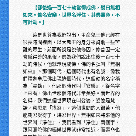
【卻後過一百七十劫當得成佛，號曰無相
如來。劫名安樂，世界名淨住。其佛壽命，不
可計劫。】
這是世尊為我們說出，主命鬼王他已經在
很長時間裡面，以大鬼王的身分來幫助一些苦
難的眾生。前面所說是說他修因，修善因一定
會感得善的果報，佛為我們說出往後一百七十
劫的時候，他就示現成佛，佛的名號叫『無相
如來』。那個時代，這個時代也有名號，像我
們釋迦牟尼佛出現這個時代，這個劫的名字稱
為「賢劫」。他那個時代叫『安樂』，從名字
上來看，佛出世那個時代非常美好。而世界的
名稱，我們這個世界現在叫娑婆，娑婆是梵
語，意思是「堪忍」，這個世間的人很苦，他
能夠忍受得了，堪忍世界。無相如來將來他的
世界叫『淨住』，我們看到「淨住」兩個字，
跟阿彌陀佛的極樂世界就非常接近，而壽命也