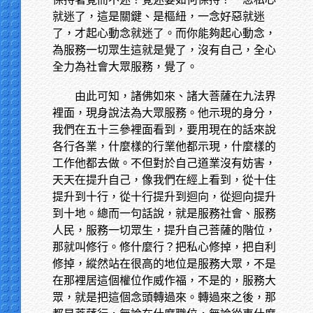
就迷了，這是關鍵、是樞紐，一念好惡就迷
了，才起心動念就迷了。而你能夠起心動念，
為服務一切眾生這就是覺了，沒有自己，全心
全力為社會大眾服務，覺了。
由此可知，諸佛如來、諸大菩薩在九法界
裡面，現身說法為大眾服務。他示現的身分，
我們在五十三參裡面看到，要用現在的話來說
各行各業，什麼樣的行業他都示現，什麼樣的
工作他都去做。不但對於自己道業沒有妨害，
天天在提升自己，像我們在經上看到，從十住
提升到十行，從十行提升到迴向，從迴向提升
到十地。總而一句話說，就是服務社會、服務
人民，服務一切眾生，提升自己菩薩的階位，
那就叫修行。修什麼行？把私心修掉，把自利
修掉，縱然站在很高的地位是服務大眾，不是
在那裡居這個權位作威作福，不是的，服務大
眾，就是把這個念頭轉過來。轉過來之後，那