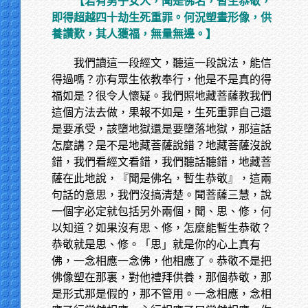
【若有男子女人，聞是佛名，暫生恭敬，
即得超越四十劫生死重罪。何況塑畫形像，供
養讚歎，其人獲福，無量無邊。】
我們讀這一段經文，聽這一段說法，能信
得過嗎？亦有眾生依教奉行，他是不是真的得
福如是？很令人懷疑。我們照地藏菩薩教我們
這個方法去做，果報不如是，生死重罪自己還
是要承受，該墮地獄還是要墮落地獄，那這話
怎麼講？是不是地藏菩薩說錯？地藏菩薩沒說
錯，我們看經文看錯，我們聽話聽錯，地藏菩
薩在此地說，『聞是佛名，暫生恭敬』，這兩
句話的意思，我們沒搞清楚。聞菩薩三慧，說
一個字必定就包括另外兩個，聞、思、修，何
以知道？如果沒有思、修，怎麼能暫生恭敬？
恭敬就是思、修。「思」就是你的心上真有
佛，一念相應一念佛，他相應了。恭敬不是把
佛像塑在那裏，對他禮拜供養，那個恭敬，那
是形式那是假的，那不管用。一念相應，念相