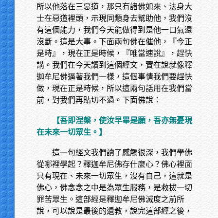
所以他落在三惡道，那只有諸佛如來、法身大
士在惡道裡頭，示現同類身去幫助他，我們沒
有這個能力，我們今天能做得到是他一口氣還
沒斷。這是大事。下面兩句佛在催他，『今正
是時』，現在正是時候，『唯當速說』，趕快
講。我們在今天讀到這個經文，實在說就像釋
迦牟尼佛逼著我們一樣，這個事情我們要趕快
做，現在正是時候，所以這兩句話用在我們當
前，對我們再貼切不過。下面佛說：
【吾即涅槃，使汝早畢是願，吾亦無憂現
在未來一切眾生。】
這一句經文我們讀了感觸很深，我們學佛
從哪裡學起？釋迦牟尼佛存什麼心？佛心裡面
只有現在、未來一切眾生，沒有自己，這就是
佛心，佛念念之中是為眾生服務，是救拔一切
罪苦眾生。這部經是釋迦牟尼佛滅度之前所
說，可以說是最後的遺教，說完這部經之後，