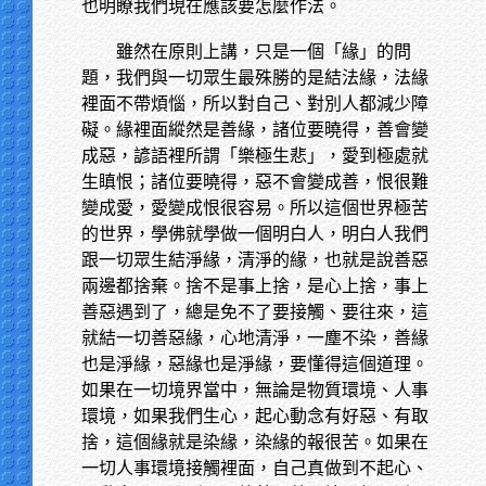
也明瞭我們現在應該要怎麼作法。
雖然在原則上講，只是一個「緣」的問
題，我們與一切眾生最殊勝的是結法緣，法緣
裡面不帶煩惱，所以對自己、對別人都減少障
礙。緣裡面縱然是善緣，諸位要曉得，善會變
成惡，諺語裡所謂「樂極生悲」，愛到極處就
生瞋恨；諸位要曉得，惡不會變成善，恨很難
變成愛，愛變成恨很容易。所以這個世界極苦
的世界，學佛就學做一個明白人，明白人我們
跟一切眾生結淨緣，清淨的緣，也就是說善惡
兩邊都捨棄。捨不是事上捨，是心上捨，事上
善惡遇到了，總是免不了要接觸、要往來，這
就結一切善惡緣，心地清淨，一塵不染，善緣
也是淨緣，惡緣也是淨緣，要懂得這個道理。
如果在一切境界當中，無論是物質環境、人事
環境，如果我們生心，起心動念有好惡、有取
捨，這個緣就是染緣，染緣的報很苦。如果在
一切人事環境接觸裡面，自己真做到不起心、