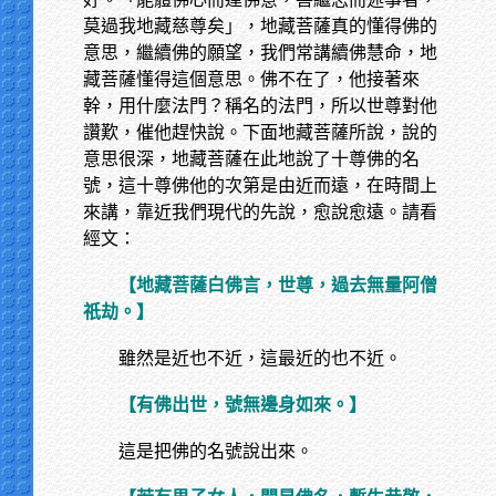
莫過我地藏慈尊矣」，地藏菩薩真的懂得佛的
意思，繼續佛的願望，我們常講續佛慧命，地
藏菩薩懂得這個意思。佛不在了，他接著來
幹，用什麼法門？稱名的法門，所以世尊對他
讚歎，催他趕快說。下面地藏菩薩所說，說的
意思很深，地藏菩薩在此地說了十尊佛的名
號，這十尊佛他的次第是由近而遠，在時間上
來講，靠近我們現代的先說，愈說愈遠。請看
經文：
【地藏菩薩白佛言，世尊，過去無量阿僧
祇劫。】
雖然是近也不近，這最近的也不近。
【有佛出世，號無邊身如來。】
這是把佛的名號說出來。