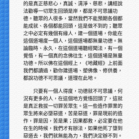
的是真正慈悲心，真誠、清淨、慈悲，講經說
法勸導一切眾生回頭是岸，都是不可思議功
德。聽眾的人很多，當然我們不能預期各個都
能成就、各個都能回頭，這是做不到的；聽眾
之中必定有幾個有緣人，建一個道場，你能在
這個道場度一個人，這個道場都無量功德。無
論臨時、永久，在這個道場聽經聞法，有一個
覺悟，有一個真的念佛往生，這個道場是無量
功德。所以佛在這個經上，《地藏經》上前面
我們都讀過，勸你建道場、塑佛像、修供養，
都說功德不可思議，道理在此地。
只要有一個人得度，功德就不可思議，何
況有更多的人，在這個地方覺悟回頭了，這就
是真正救拔一切罪苦眾生。這一些造作罪業的
眾生將來必墮惡道，苦是惡道，罪是現前的造
作，罪是因，苦是果；因果都救，必定要在他
在生的時候，我們才有辦法，如果他死了墮到
惡道去，我們就無能為力，我們決定辦不到。