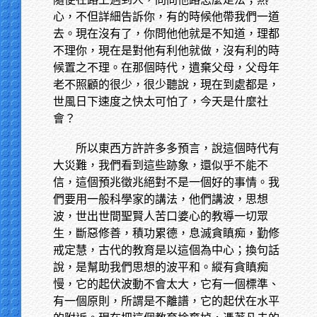
心，不但詳細告訴你，有的時候他帶我們一道
去。現在沒有了，你問他他就是不知道，理都
不理你，現在是對他有利他就做，沒有利的時
候置之不理。在那個時代，遺棄父母，父母年
老不照顧的很少，很少聽說，現在到處都是，
世風日下速度之快太可怕了，今天是什麼社
會？
所以東西方許許多多預言，說這個時代有
大災難，我們看到這些跡象，還似乎不能不
信，這個預兆徵兆絕對不是一個好的事情。我
們要用一般科學家的講法，他們講波，思想
波，世出世間聖賢人苦口婆心的教導一切眾
生，斷惡修善，積功累德，息滅貪瞋痴，勤修
戒定慧，古代的教育是以這個為中心；換句話
說，是幫助我們思想的波平和。縱有貪瞋痴
慢，它的起伏波動不會太大，它有一個標準、
有一個原則，所謂是不離譜，它的起伏在水平