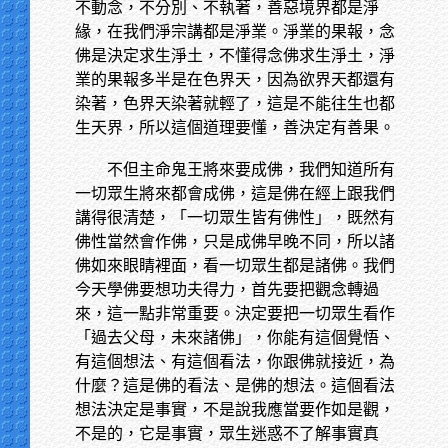
不動念，不分別、不執著，善惡境界都是淨
緣，在我們淨宗講都是淨業。淨業的果報，念
佛是決定求生淨土，不懂得念佛求生淨土，淨
業的果報多半是在色界天，因為欲界天都還有
染著，色界天染著就輕了，這是不能往生也都
生天界，所以這個道理要懂，善決定有善果。
不但主命鬼王將來要成佛，我們知道所有
一切眾生將來都會成佛，這是佛在經上跟我們
講得很清楚，「一切眾生皆有佛性」，既然有
佛性當然會作佛，只是成佛早晚不同，所以諸
佛如來眼睛裡面，看一切眾生都是諸佛。我們
今天學佛要想功夫得力，首先要把觀念轉過
來，這一點非常重要。決定要把一切眾生看作
「過去父母，未來諸佛」，你能有這個覺悟、
有這個想法、有這個看法，你跟佛就接近，為
什麼？這是佛的看法、是佛的想法。這個看法
想法決定是事實，不是說我應當要作如是觀，
不是的，它是事實，眾生迷惑不了解事實真