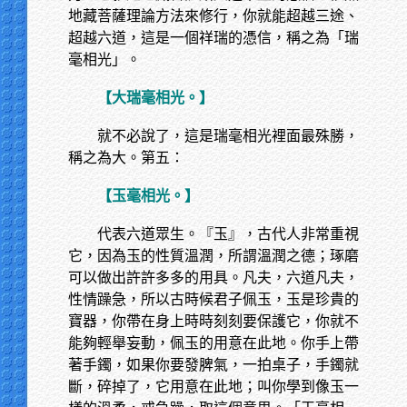
地藏菩薩理論方法來修行，你就能超越三途、
超越六道，這是一個祥瑞的憑信，稱之為「瑞
毫相光」。
【大瑞毫相光。】
就不必說了，這是瑞毫相光裡面最殊勝，
稱之為大。第五：
【玉毫相光。】
代表六道眾生。『玉』，古代人非常重視
它，因為玉的性質溫潤，所謂溫潤之德；琢磨
可以做出許許多多的用具。凡夫，六道凡夫，
性情躁急，所以古時候君子佩玉，玉是珍貴的
寶器，你帶在身上時時刻刻要保護它，你就不
能夠輕舉妄動，佩玉的用意在此地。你手上帶
著手鐲，如果你要發脾氣，一拍桌子，手鐲就
斷，碎掉了，它用意在此地；叫你學到像玉一