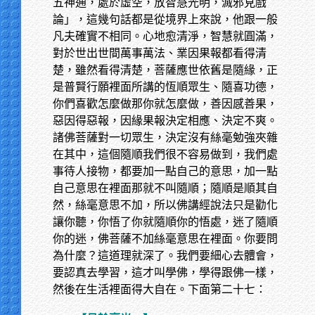
五神通，處於虛空，放智慧光明，滅邪見戲
論」，這幾句話都是從境界上來說，他跟一般
凡夫確實不相同。心地愈清淨，智慧就圓滿，
對於世出世間萬事萬法、業因果報都看得清
楚，雖然看得清楚，菩薩應世依舊是隨緣，正
是普賢行願裡面所講的恆順眾生、隨喜功德，
你們喜歡怎麼做那你就怎麼做，善因感善果，
惡因得惡報，因緣果報決定相應、決定不爽。
諸佛菩薩對一切眾生，決定沒有絲毫勉強夾雜
在其中，這個隨順我們很不容易做到，我們處
事待人接物，都要加一點自己的意思，加一點
自己意思在裡面那就不叫隨順；隨順是順其自
然，絲毫意思不加，所以佛講經說法只是勸化
讓你聽，你悟了你就隨順你的悟處，迷了隨順
你的迷，佛菩薩不加絲毫意思在裡面。你要問
為什麼？這道理就深了。我們要細心去體會，
要認真去學習，這才叫學佛，學得跟佛一樣，
然後在生活裡面得大自在。下面第二十七：