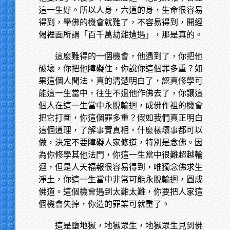
這一生好。所以人身，六道的身，生命很容易
得到，學佛的機會就難了，不容易得到，開經
偈裡面所謂「百千萬劫難遭遇」，那是真的。
這麼難得的一個機會，他遇到了，你把他
破壞，你把他障礙住，你說你這個罪多重？如
果這個人聞法，真的清楚明白了，認真修學可
能這一生當中，往生不退他作佛去了，你讓這
個人在這一生當中永脫輪迴，成佛作祖的機會
把它打斷，你這個罪多重？假如我們真正明白
這個道理，了解事實真相，什麼樣壞事都可以
做，決定不要障礙人家修道，特別是念佛。因
為你修學其他法門，你這一生當中很難超越輪
迴，但是人天福報很容易得到，唯獨念佛求生
淨土，你這一生當中非常可能永脫輪迴，圓成
佛道。這個機會遇到太難太難，你要把人家這
個機會失掉，你造的罪業可就重了。
這是墮地獄，地獄眾生，地獄眾生見到佛