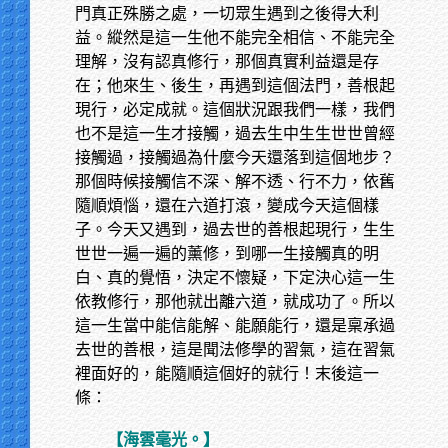
門真正殊勝之處，一切眾生遇到之後得大利
益。縱然是這一生他不能完全相信、不能完全
理解，沒有認真修行，那個真實利益還是存
在；他來生、後生，再遇到這個法門，善根起
現行，必定成就。這個狀況跟我們一樣，我們
也不是這一生才接觸，過去生中生生世世曾經
接觸過，接觸過為什麼今天還落到這個地步？
那個時候接觸信不深、解不透、行不力，依舊
隨順煩惱，還在六道打滾，變成今天這個樣
子。今天又遇到，過去世的善根起現行，生生
世世一遍一遍的薰修，到哪一生接觸真的明
白、真的覺悟，決定不懷疑，下定決心這一生
依教修行，那他就出離六道，就成功了。所以
這一生當中能信能解、能願能行，還是稟承過
去世的善根，這是聞法修學的習氣，這在習氣
裡面好的，能隨順這個好的就行！末後這一
條：
【海雲毫光。】