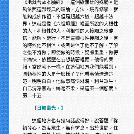
《地藏菩薩本願經》，這個緣無比的殊勝。能
夠依照這部經典的理論、方法、境界修學，就
能夠成佛作祖，不但是超越六道，超越十法
界，這就是像《六祖壇經》裡面所說的大根性
的人、利根性的人，利根性的人接觸之後能
信、能解、能行。不是這種根性接觸之後，有
的時候他不相信，或者是信了他不了解，了解
之後不肯做；即使做的時候，疑慮重重，做得
不痛快，依舊墮在妄想執著裡頭，他得的果
報，當然就不一樣。在這個地方我們能看到，
圓頓根性的人是什麼樣子？他看事情清清楚
楚、明明白白，他做事痛快淋漓，利益眾生，
自己清淨無為，絲毫不染，是這麼一個態度。
第二十五：
【日輪毫光。】
這個地方也有幾句話說得好，說菩薩「從
初發心，為度眾生，無有懈息。出於世間，住