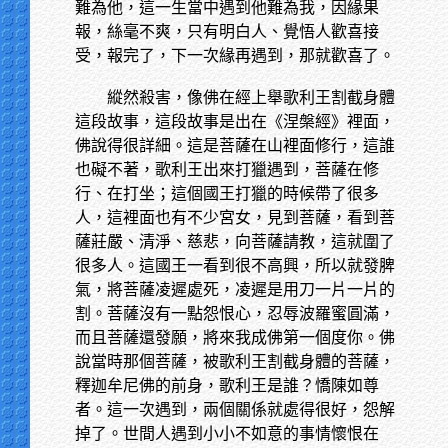
難為他，這一生當中遇到他難為我，因緣果
報，絲毫不爽，只有明白人、覺悟人歡喜接
受，報完了，下一次緣再遇到，那就歡喜了。
縱然殺害，像佛在經上舉歌利王割截身體
這段故事，這段故事是出在《涅槃經》裡面，
佛說得很詳細。這是菩薩在山裡面修行，這誰
也礙不著，歌利王出來打獵遇到，菩薩在修
行、在打坐；這個國王打獵的時候帶了很多
人，這裡面也有不少宮女，見到菩薩，看到菩
薩莊嚴、清淨、慈悲，向菩薩請教，這就圍了
很多人。這國王一看到很不高興，所以就發脾
氣，將菩薩凌遲處死，凌遲是用刀一片一片的
割。菩薩沒有一點怨恨心，忍辱波羅蜜圓滿，
而且菩薩還發願，將來我成佛第一個度你。佛
說當時那個菩薩，被歌利王割截身體的菩薩，
釋迦牟尼佛的前身，歌利王是誰？憍陳如尊
者。這一次遇到，兩個關係就處得很好，怨解
掉了。世間人遇到小小不如意的事情懷恨在