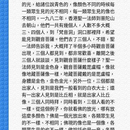
的光，給諸位說青色的，像顏色不同的時候每
一類眾生見的光不相同，每一類眾生見的像也
不相同。一九八二年，香港聖一法師到普陀山
去朝山，他們一共有幾個人，人數不多大概
三、四個人，到「梵音洞」洞口那裡拜，希望
能見到觀音菩薩。他們去了三個人，不錯，聖
一法師告訴我，大概拜了半個多小時觀音菩薩
出現，三個人都見到，都非常歡喜。離開之後
三個人就談談，見到觀音菩薩什麼樣子？聖一
法師見到是金色身，觀音菩薩戴毘盧帽，像就
像地藏菩薩像一樣，地藏菩藏戴的是毘盧帽，
身體是金色，金色金光。另外一位，三個都是
出家人，見到是我們一般看到的白衣大士；還
有一出家人見到是比丘相，就是出家人比丘
像。三個人同時拜，同時看到，三個人看的不
一樣。從這個例子，你就看佛的放光，哪有放
這麼多顏色？佛是一個光放出來，各類眾生見
的不一樣、不相同；佛現的像也是一個像，各
類眾生見的也不一樣；佛說話也是一音，各類