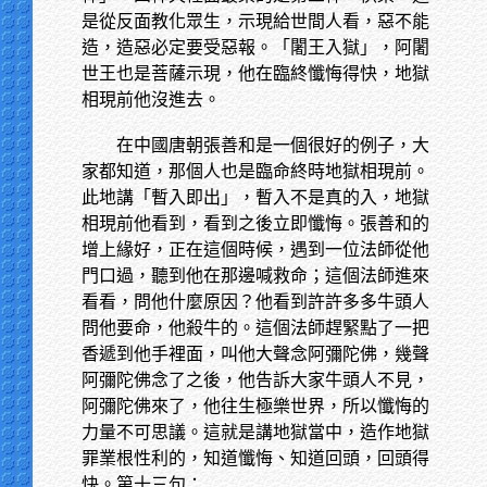
是從反面教化眾生，示現給世間人看，惡不能
造，造惡必定要受惡報。「闍王入獄」，阿闍
世王也是菩薩示現，他在臨終懺悔得快，地獄
相現前他沒進去。
在中國唐朝張善和是一個很好的例子，大
家都知道，那個人也是臨命終時地獄相現前。
此地講「暫入即出」，暫入不是真的入，地獄
相現前他看到，看到之後立即懺悔。張善和的
增上緣好，正在這個時候，遇到一位法師從他
門口過，聽到他在那邊喊救命；這個法師進來
看看，問他什麼原因？他看到許許多多牛頭人
問他要命，他殺牛的。這個法師趕緊點了一把
香遞到他手裡面，叫他大聲念阿彌陀佛，幾聲
阿彌陀佛念了之後，他告訴大家牛頭人不見，
阿彌陀佛來了，他往生極樂世界，所以懺悔的
力量不可思議。這就是講地獄當中，造作地獄
罪業根性利的，知道懺悔、知道回頭，回頭得
快。第十三句：