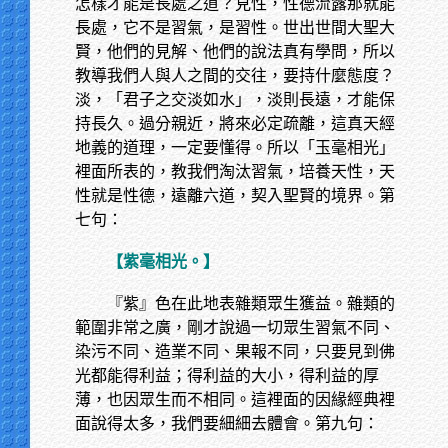
怎樣才能是長處之道？見性，性德流露那就能
長處，它不是習氣，是習性。世出世間大聖大
賢，他們的見解、他們的說法真有學問，所以
教導我們人與人之間的交往，要持什麼態度？
淡，「君子之交淡如水」，淡則長遠，才能保
持長久。過分親近，將來必定疏離，這真天經
地義的道理，一定要懂得。所以「玉毫相光」
裡面所表的，教我們淘汰習氣，培養天性，天
性就是性德，遠離六道，契入聖賢的境界。第
七句：
【紫毫相光。】
『紫』色在此地表雜類眾生獲益。雜類的
範圍非常之廣，剛才說過一切眾生習氣不同、
染污不同、造業不同、果報不同，只要見到佛
光都能得利益；得利益的大小，得利益的厚
薄，也因眾生而不相同。這裡面的因緣經典裡
面說得太多，我們要細細去體會。第九句：