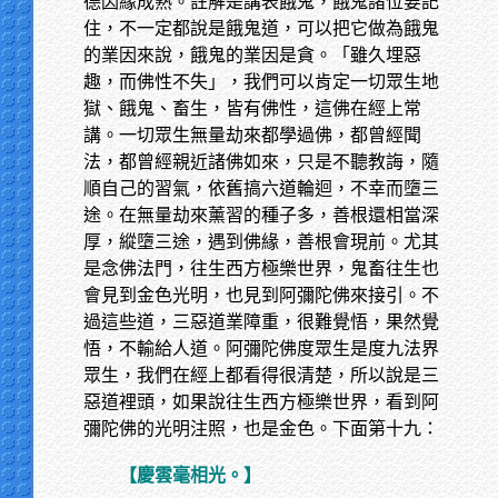
德因緣成熟。註解是講表餓鬼，餓鬼諸位要記
住，不一定都說是餓鬼道，可以把它做為餓鬼
的業因來說，餓鬼的業因是貪。「雖久埋惡
趣，而佛性不失」，我們可以肯定一切眾生地
獄、餓鬼、畜生，皆有佛性，這佛在經上常
講。一切眾生無量劫來都學過佛，都曾經聞
法，都曾經親近諸佛如來，只是不聽教誨，隨
順自己的習氣，依舊搞六道輪迴，不幸而墮三
途。在無量劫來薰習的種子多，善根還相當深
厚，縱墮三途，遇到佛緣，善根會現前。尤其
是念佛法門，往生西方極樂世界，鬼畜往生也
會見到金色光明，也見到阿彌陀佛來接引。不
過這些道，三惡道業障重，很難覺悟，果然覺
悟，不輸給人道。阿彌陀佛度眾生是度九法界
眾生，我們在經上都看得很清楚，所以說是三
惡道裡頭，如果說往生西方極樂世界，看到阿
彌陀佛的光明注照，也是金色。下面第十九：
【慶雲毫相光。】