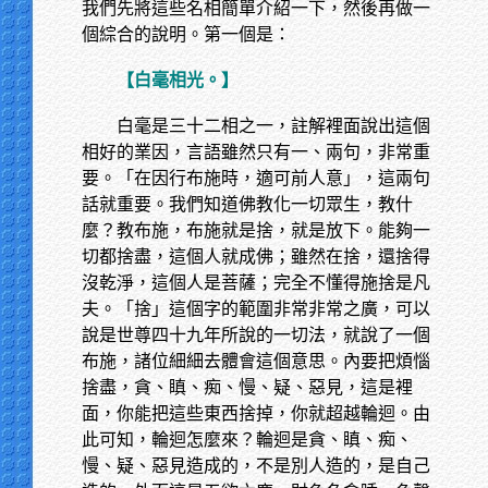
我們先將這些名相簡單介紹一下，然後再做一
個綜合的說明。第一個是：
【白毫相光。】
白毫是三十二相之一，註解裡面說出這個
相好的業因，言語雖然只有一、兩句，非常重
要。「在因行布施時，適可前人意」，這兩句
話就重要。我們知道佛教化一切眾生，教什
麼？教布施，布施就是捨，就是放下。能夠一
切都捨盡，這個人就成佛；雖然在捨，還捨得
沒乾淨，這個人是菩薩；完全不懂得施捨是凡
夫。「捨」這個字的範圍非常非常之廣，可以
說是世尊四十九年所說的一切法，就說了一個
布施，諸位細細去體會這個意思。內要把煩惱
捨盡，貪、瞋、痴、慢、疑、惡見，這是裡
面，你能把這些東西捨掉，你就超越輪迴。由
此可知，輪迴怎麼來？輪迴是貪、瞋、痴、
慢、疑、惡見造成的，不是別人造的，是自己