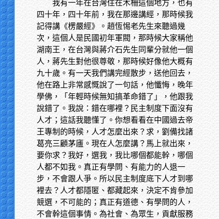
我有一年在台灣住在木柵這個地方，也有
四十年，四十年前，我在那邊講經，那時候我
記得講《楞嚴經》。趙恆惕老先生來聽過幾
次，這個人是民國初年軍閥，那時候大家稱他
湖南王，在台灣與蔣介石先生同輩分就他一個
人，蔣先生對他很尊敬，那時候好像他大概有
九十歲。有一天我們講完經散步，送他回去，
他在路上非常感慨說了一句話，他懺悔，晚年
學佛，「年輕時候無知搞革命錯了」，他跟我
說錯了。我說：錯在哪裡？民主制度下面沒有
人才；這話我聽懂了。你想看看在中國過去帝
王專制的時候，人才怎麼出來？求，劉備找諸
葛亮三顧茅廬。現在人怎麼講？馬上就出來，
要你求？我好，選我，我比哪個都能幹，哪個
人都不如我。真正有學問、有能力的人退一
步，不會跟人爭。所以民主制度底下人才到哪
裡去？人才都隱匿、都藏起來，決定不肯參加
競選，不可能的；真正有道德、有學問的人，
不會幹這個事情。為社會、為眾生，貢獻服務