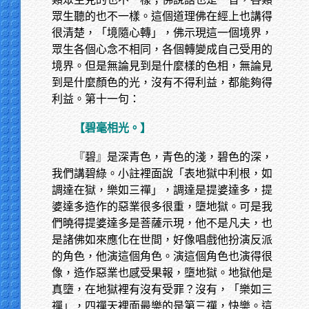
眾生聽的也不一樣。這個道理佛在經上也講得
很清楚，「境隨心轉」，佛示現這一個境界，
眾生各個心念不相同，各個轉變成自己受用的
境界。但是無論見到是什麼樣的色相，無論見
到是什麼顏色的光，沒有不得利益，都能夠得
利益。第十一句：
【碧毫相光。】
『碧』是深青色，青色的淺，碧色的深，
我們講碧綠。小註裡面說「表地獄中利根，如
調達在獄，樂如三禪」，調達是提婆達多，提
婆達多造作的惡業很多很重，墮地獄。可是我
們曉得提婆達多是菩薩示現，他不是凡夫，也
是諸佛如來應化在世間，好像唱戲他扮演反派
的角色，他演這個角色。演這個角色也演得很
像，造作惡業也感受果報，墮地獄。地獄他是
真墮，在地獄裡有沒有受罪？沒有，「樂如三
禪」，四禪天裡面最樂的是第三禪，快樂。這