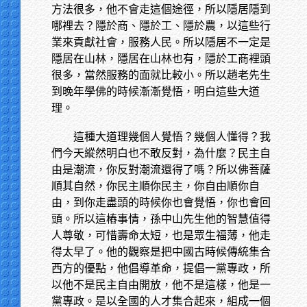
方法很多，他不會走這個途徑，所以隱居隱到
哪裡去？隱於商、隱於工、隱於農，以這些行
業來貢獻社會，服務人民。所以隱居不一定是
隱居在山林，隱居在山林也有，隱於工商裡頭
很多，當然服務的面就比較小。所以趙老先生
到晚年學佛的時候漸漸覺悟，明白這些大道
理。
這種大道理幾個人覺悟？幾個人懂得？我
們今天縱然明白也不敢反對，為什麼？民主自
由是潮流，你反對潮流還得了嗎？所以佛菩薩
順其自然，你民主順你民主，你自由順你自
由，到你走盡頭的時候你也會覺悟，你也會回
頭。所以這樁事情，孫中山先生他的智慧值得
人尊敬，可惜壽命太短，也是眾生福薄，他走
得太早了。他的觀察是把中國古時候傳統集合
西方的優點，他倡導革命，提倡一黨專政，所
以他不是民主自由開放，他不是這樣，他是一
黨專政。是以全國的人才集合起來，組成一個