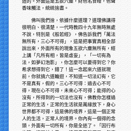
造的。外面這是五欲六塵，財色名食睡，色聲
香味觸法，統統捨盡。
佛叫我們捨，依據什麼道理？道理佛講得
很明白、很清楚，一代時教四十九年無時無處
不說，特別是《般若經》，佛告訴我們「萬法
無所有，三心不可得」，這是把事實真相全部
說出來，外面所有的現象五欲六塵無所有，經
上講「凡所有相，皆是虛妄」，「一切有為
法，如夢幻泡影」，你怎麼可以要得到它？你
希求想得到它，錯了！這一念起來六道就現
前，你就搞六道輪迴，不知道一切法幻有，它
不是真有，假的。三心不可得：過去心不可
得，現在心不可得，未來心不可得；能得的心
沒有，所得到的一切法也沒有，佛教你怎樣過
正常的生活，正常的生活就是萬緣放下，身心
世界都不可得，這是佛的境界，這是一個正常
人的生活，正常人的境界。你內有一個得的念
頭，外面有一切所有，你是全迷了。「因行布