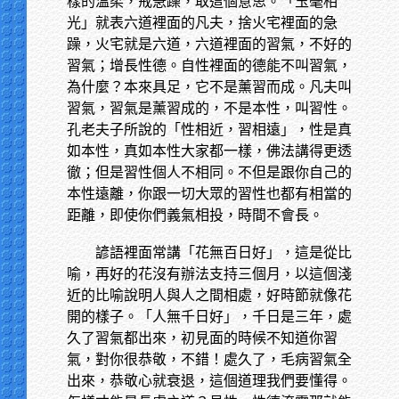
樣的溫柔，戒急躁，取這個意思。「玉毫相
光」就表六道裡面的凡夫，捨火宅裡面的急
躁，火宅就是六道，六道裡面的習氣，不好的
習氣；增長性德。自性裡面的德能不叫習氣，
為什麼？本來具足，它不是薰習而成。凡夫叫
習氣，習氣是薰習成的，不是本性，叫習性。
孔老夫子所說的「性相近，習相遠」，性是真
如本性，真如本性大家都一樣，佛法講得更透
徹；但是習性個人不相同。不但是跟你自己的
本性遠離，你跟一切大眾的習性也都有相當的
距離，即使你們義氣相投，時間不會長。
諺語裡面常講「花無百日好」，這是從比
喻，再好的花沒有辦法支持三個月，以這個淺
近的比喻說明人與人之間相處，好時節就像花
開的樣子。「人無千日好」，千日是三年，處
久了習氣都出來，初見面的時候不知道你習
氣，對你很恭敬，不錯！處久了，毛病習氣全
出來，恭敬心就衰退，這個道理我們要懂得。