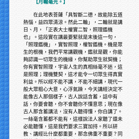
【月輪毫光。】
在此地表菩薩「具智斷二德，故能除五道
熱惱，益四眾清涼。然此二輪」，二輪就是講
日、月，「正表大士權實二智，照理鑑機
也」。這段實在講最要緊就是末後這一句，
「照理鑑機」，實智照理，權智鑑機。機是眾
生的根機，我們平常講觀機，鑑就是觀，你能
夠認識一切眾生的機緣，你幫助眾生就契機；
你有實智照理，宇宙人生的真相絲毫不迷，這
是照理；理機雙契，這才能令一切眾生得真實
利益。所以經不能不講，不能不細講，現代一
般大眾粗心大意，心浮氣躁，今天講經決定不
能像古人那個樣子，古人說話含蓄，話中有
話，你要會聽，你不會聽你不懂意思；現在像
古人那含蓄講法，沒有人聽得懂，你白講了。
一絲毫含蓄都不能有，這樣說法人家聽了還未
必能聽懂，這是我們要求三寶加持。所以研
教、講經比什麼都重要，那念佛重不重要？同