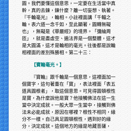
圓。我們要懂這個意思，一定要在生活當中真
幹，真的去鍊，鍊什麼？離一切妄想、執著。
『千輪毫光』，輪相。小註裡面講「千輻之
輪。表六道一念千如，至此顯著，圓轉無礙
也」，無礙是《華嚴經》的境界。「彌綸周
匝」，就是盡虛空、遍法界是一個整體，這才
是大圓滿，這才是輪相的毫光。往後都是說輪
相裡面的差別殊勝相。第二十三：
【寶輪毫光。】
『寶輪』跟千輪是一個意思，這裡面加一
個寶字，這句著重在「寶」，表法裡面「表五
道具圓根者」，取這個意思。可見得圓頓根性
是寶，為什麼說他是寶？他接觸佛法在這一生
當中決定成就。一般大眾一生當中，接觸到佛
法未必能成就，原因在哪裡？根性不相同，緣
分不一樣。自己具足圓頓根性，遇到好的緣
分，決定成就。這個地方的緣是地藏菩薩，