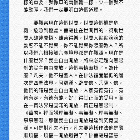
樣的重要，就像車的兩個輪一樣，少一個就不
能動彈，我們一定要明白這個道理。
要觀察現在這個世間，世間這個機是危
機，危急到極處。菩薩住在世間目的，幫助世
間人破迷開悟、離苦得樂，世間人點點滴滴的
動態不能不覺察，你不能覺察你怎麼教人？所
以我們六根接觸六塵境界都是在觀照。現在是
什麼世界？民主自由開放，將來必定趨向無限
制的民主自由開放，這個事情麻煩了。為什
麼？凡夫，他不是聖人。在佛法裡面最低的層
次是四聖法界，阿羅漢、辟支佛、菩薩、佛，
他們的確是民主自由開放，人家有德有行，有
智有定，有德有能，好！得其正面的受用。而
在一真法界是圓滿的開放，真正是無限制，
《華嚴》裡面講理無礙、事無礙、理事無礙、
事事無礙，那個民主自由開放是達到究竟圓
滿。可是對凡夫不行，凡夫要這樣作法他是隨
順煩惱，煩惱一開放還得了？佛菩薩是智慧，