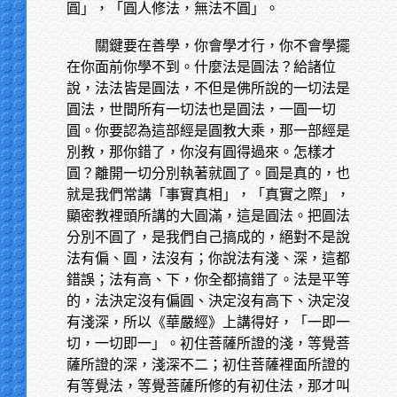
圓」，「圓人修法，無法不圓」。
關鍵要在善學，你會學才行，你不會學擺
在你面前你學不到。什麼法是圓法？給諸位
說，法法皆是圓法，不但是佛所說的一切法是
圓法，世間所有一切法也是圓法，一圓一切
圓。你要認為這部經是圓教大乘，那一部經是
別教，那你錯了，你沒有圓得過來。怎樣才
圓？離開一切分別執著就圓了。圓是真的，也
就是我們常講「事實真相」，「真實之際」，
顯密教裡頭所講的大圓滿，這是圓法。把圓法
分別不圓了，是我們自己搞成的，絕對不是說
法有偏、圓，法沒有；你說法有淺、深，這都
錯誤；法有高、下，你全都搞錯了。法是平等
的，法決定沒有偏圓、決定沒有高下、決定沒
有淺深，所以《華嚴經》上講得好，「一即一
切，一切即一」。初住菩薩所證的淺，等覺菩
薩所證的深，淺深不二；初住菩薩裡面所證的
有等覺法，等覺菩薩所修的有初住法，那才叫