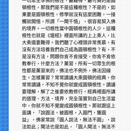
一切眾生學佛的根性，最難得、最可貴的是圓
頓根性，那我們是不是這種根性？不是的，如
果要是圓頓根性，修學就沒有這麼困難，一接
觸就開悟，所謂「一聞千悟」，很容易契入佛
的境界。一切根性當中圓頓根性的人少，這種
根性也就是《壇經》裡面所講的上上乘人，比
大乘還要難得。我們聽了心裡頭非常羨慕，有
沒有方法培養我們自己成為圓頓根性？有，不
是沒有方法，問題你肯不肯接受，你肯不肯依
教奉行，什麼方法？薰習，所有一切眾生的根
性都是薰習來的，佛法也不例外，佛法因緣
生。怎樣薰習？常常讀誦大乘圓頓的經典，你
常常讀誦，不知不覺你就變成圓頓根性。讀誦
要理解，解了之後要依教修行，經典裡面所講
的道理、方法、境界，完全落實到自己生活當
中，你就不知不覺變成圓頓根性。那就跟這上
面講，「說圓法，被圓根，入圓門，獲圓
益」，佛家常說「圓人說法，無法不圓」，說
法如此；聞法也是如此，「圓人聞法，無法不