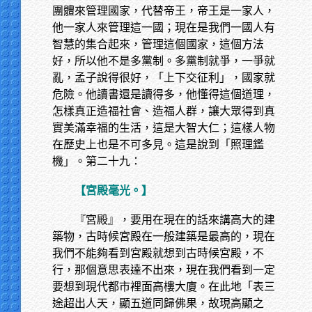
團體來管理國家，代替帝王，帝王是一家人，
他一家人來管理這一國；現在是我們一國人有
智慧的集合起來，管理這個國家，這個方法
好，所以他不是多黨制。多黨制就爭，一爭就
亂，孟子說得很好，「上下交征利」，國家就
危險。他讀書還是讀得多，他懂得這個道理，
怎樣真正造福社會、造福人群，讓大眾得到真
實美滿幸福的生活，這是大智大仁；這樣人物
在歷史上也是不可多見。這是說到「照理鑑
機」。第二十九：
【宮殿毫光。】
『宮殿』，要用在現在的話來講高大的建
築物，古時候宮殿在一般建築是最高的，現在
我們不能夠看到宮殿就想到古時候宮殿，不
行，那個意思表達不出來，現在我們看到一定
要想到現代都市裡面高樓大廈。在此地「表三
途超出人天，顯五道同歸佛果，故現高顯之