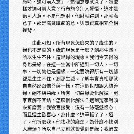
施時，適可前人意」，這個意思就深了，怎麼
樣才適可前人意？行布施令別人覺悟，這才是
適可人意。不是他想財，他財就得到，那就滿
意了，那是滿貪瞋痴的意，與事實真相完全相
違背。
由此可知，所有現象怎麼來的？緣生的。
緣也不是真的，緣的現象是什麼？剎那生滅，
所以生生不住，這是緣的現象。我們今天得的
身也是緣，在這一生當中所遇到一切人、一切
事、一切物也是個緣，一定要曉得所有一切緣
都是生生不住，剎那生滅。了解事實真相那就
自自然然跟佛菩薩一樣，在這個世間跟人結善
緣，絕不結惡緣，所有一切惡緣要化解掉，冤
家宜解不宜結。怎麼個化解法？遇到冤家對頭
來折磨我，我歡喜接受，沒有一絲毫怨恨心，
而且還生歡喜心，為什麼？這筆帳了了，還
了。他折磨我，他找我的麻煩，為什麼不找別
人麻煩？所以自己立刻就警覺到是緣；我過去