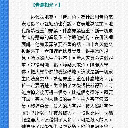
【青毫相光。】
這代表地獄，『青』色。為什麼用青色來
表地獄？小註裡頭也有說，它表地獄黑業。地
獄所造極重的罪業，什麼罪業極重？斷一切眾
生法身慧命的業最重。你殺他的身，在佛法裡
面講，他如果罪業要不重的話，四十九天他又
投胎來了，六道裡面捨身受身，很平常的現
象，所以殺人生命罪不重。斷人家慧命這個罪
重，說得粗淺一點，障礙人求道，障礙人學
佛，把大眾學佛的機緣破壞，這就是斷一切眾
生的法身慧命，這個罪重；重在什麼地方，諸
位一定要清楚。生命捨了之後很快就得到，可
能捨掉之後再得一個身，比這個身還好、還要
莊嚴，害人的人他造的惡業，被人害了沒造
業，沒造惡業；殺人的人有罪，被人殺那有什
麼罪？所以往往被殺被害，一轉世比這一世福
報還要大，這種例子太多了。可是殺人的人，
他要死了以後多半是墮惡道，他的果報不會比