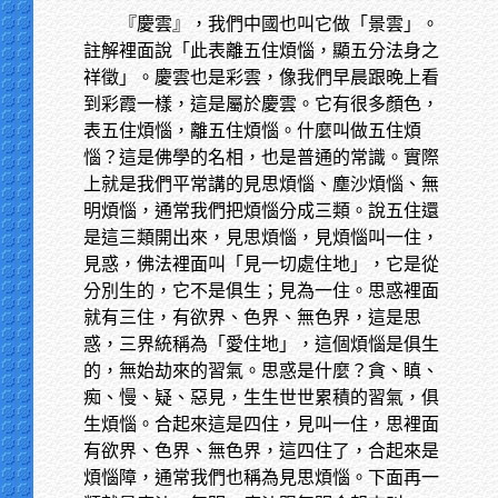
『慶雲』，我們中國也叫它做「景雲」。
註解裡面說「此表離五住煩惱，顯五分法身之
祥徵」。慶雲也是彩雲，像我們早晨跟晚上看
到彩霞一樣，這是屬於慶雲。它有很多顏色，
表五住煩惱，離五住煩惱。什麼叫做五住煩
惱？這是佛學的名相，也是普通的常識。實際
上就是我們平常講的見思煩惱、塵沙煩惱、無
明煩惱，通常我們把煩惱分成三類。說五住還
是這三類開出來，見思煩惱，見煩惱叫一住，
見惑，佛法裡面叫「見一切處住地」，它是從
分別生的，它不是俱生；見為一住。思惑裡面
就有三住，有欲界、色界、無色界，這是思
惑，三界統稱為「愛住地」，這個煩惱是俱生
的，無始劫來的習氣。思惑是什麼？貪、瞋、
痴、慢、疑、惡見，生生世世累積的習氣，俱
生煩惱。合起來這是四住，見叫一住，思裡面
有欲界、色界、無色界，這四住了，合起來是
煩惱障，通常我們也稱為見思煩惱。下面再一