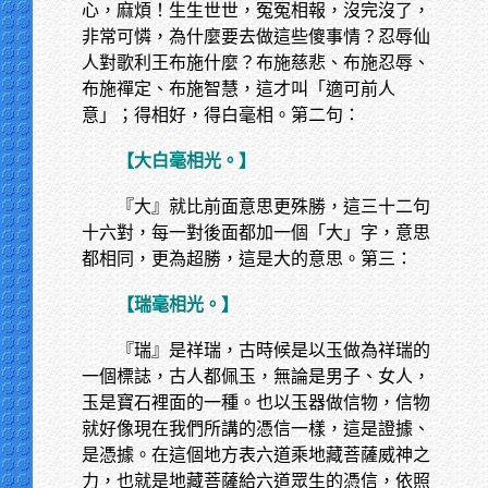
心，麻煩！生生世世，冤冤相報，沒完沒了，
非常可憐，為什麼要去做這些傻事情？忍辱仙
人對歌利王布施什麼？布施慈悲、布施忍辱、
布施禪定、布施智慧，這才叫「適可前人
意」；得相好，得白毫相。第二句：
【大白毫相光。】
『大』就比前面意思更殊勝，這三十二句
十六對，每一對後面都加一個「大」字，意思
都相同，更為超勝，這是大的意思。第三：
【瑞毫相光。】
『瑞』是祥瑞，古時候是以玉做為祥瑞的
一個標誌，古人都佩玉，無論是男子、女人，
玉是寶石裡面的一種。也以玉器做信物，信物
就好像現在我們所講的憑信一樣，這是證據、
是憑據。在這個地方表六道乘地藏菩薩威神之
力，也就是地藏菩薩給六道眾生的憑信，依照