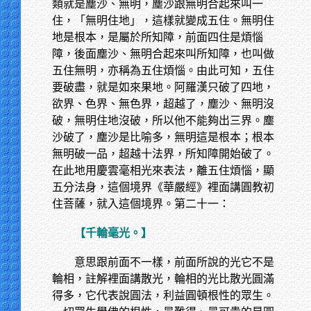
類就是塵沙、無明，塵沙跟無明合起來叫一
住，「無明住地」，這樣就變成五住。無明住
地是根本，是屬於所知障，前面四住是煩惱
障，後面塵沙、無明合起來叫所知障，也叫做
五住無明，亦稱為五住煩惱。由此可知，五住
要破盡，就是如來果地。阿羅漢只破了四地，
欲界、色界、無色界，超越了，塵沙、無明沒
破，無明住地沒破，所以他不能夠出三界。塵
沙破了，塵沙是比喻多，無明這是根本；根本
無明破一品，超越十法界，所知障開始破了。
在此地用慶雲毫相光來表法，離五住煩惱，顯
五分法身，這個境界《華嚴經》裡面講圓教初
住菩薩，就入這個境界。第二十一：
【千輪毫光。】
意思跟前面不一樣，前面所說的光它不是
輪相，註解裡面講散光，輪相的光比散光圓滿
得多，它代表說圓法，利益圓頓根性的眾生。