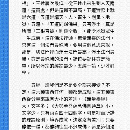
相」，三途層次最低，從三途出來生到人天兩
道，這高處。但是這還不算高，五道實際上就
是六道，五道是講天、人、畜生、餓鬼、地
獄，五道。「五道同歸佛果」只有淨土，真是
所謂「三根普被，利鈍全收」，能令地獄眾生
一生成佛。這在佛法裡頭，無量無邊的法門，
只有這一個法門最殊勝。要用這個意思來說，
那是一切法門裡面淨土法門最高，淨土法門最
勝，愈是最殊勝的法門，諸位要記住愈是簡
單，所以淨宗的經論最少，五經一論，少才好
學。
五經一論我們是不是要全部來接受？不一
定，這六種東西任何一種都能成就。這五種東
西從分量來說有大小的差別，《無量壽經》
大，文字多；《大勢至菩薩念佛圓通章》小，
文字少，只有兩百四十四個字，可是裡面所講
的理論原則、境界成就，決定沒有差別；只要
能依一種，都能夠往生不退成佛，這是這個法