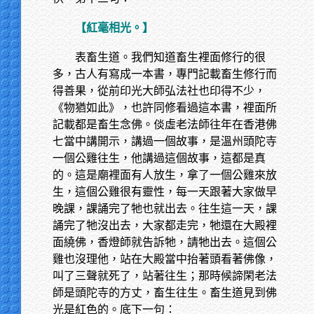
【紅毫相光。】
表畜生道。我們知道畜生裡面修行的很
多，古人有寫成一本書，專門記載畜生修行而
得善果，從前印光大師弘法社也印得不少，
《物猶如此》，也許同修看過這本書，裡面所
記載都是畜生念佛。倓虛老法師往年在香港佛
七當中講開示，講過一個故事，是溫州頭陀寺
一個公雞往生，他講過這個故事，這都是真
的。這是廟裡面有人放生，拿了一個公雞來放
生，這個公雞很有靈性，每一天跟著大家做早
晚課，課誦完了牠也就出去。往生這一天，課
誦完了牠沒出去，大家都走完，牠還在大殿裡
面繞佛，香燈師就告訴牠，請牠出去。這個公
雞也沒理他，站在大殿當中抬著頭看著佛像，
叫了三聲就死了，站著往生；那時候諦閑老法
師是頭陀寺的方丈，畜生往生。畜生道見到佛
光是紅色的。底下一句：