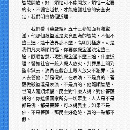
智慧開放，好！煩惱可不能開放，煩惱一定要
約束，不讓它越軌，才能維護社會的安全安
定，我們明白這個道理。
我們看《華嚴經》五十三參裡面有殺盜
淫，他那個殺盜淫是究竟圓滿的智慧，不但不
墮三途，連十法界都不墮，高明到極處。可是
我們凡夫隨順煩惱，你要做殺盜淫決定墮三
途。隨順智慧示現造殺盜淫不墮三途，什麼道
理？譬如社會一般人殺人放火，判罪馬上關到
監牢獄去，演員在戲台上殺人放火不犯罪，沒
人去管他，那是假的，在表演，不是真的。菩
薩做殺盜淫是表演，不是真的，他隨順智慧，
世間人隨順煩惱。民主對什麼人講？對佛菩薩
講的。你這個國家所有一切眾生，人人是不是
都是佛、都是菩薩，可以講民主；如果不是
佛、不是菩薩，那民主好危險，真的一點都不
假。