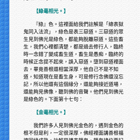
【綠毫相光。】
『綠』色。這裡面給我們註解是「總表獄
鬼同入法流」，綠色是表三惡道。三惡道的眾
生見到佛光是綠色，都能夠脫離惡道。這些畜
生，我們心裡都清楚，都是過去修行人，臨終
時一念錯了變成畜生道，畜生是愚痴，臨終的
時候正念提不起來，誤入惡道。墮到惡道裡面
去，畢竟善根還相當深厚，他自己不是不知
道，知道現在是畜生身，可是修行念佛還沒忘
記，所以他還有這個緣分，還能夠接近道場，
還能夠見佛像，聽到佛的音聲。他們見到佛光
是綠色的。下面第十七句：
【金毫相光。】
我們許多人見到佛光金色的，遇到金色的
根不但是利，一定很深厚，佛經裡面講善根福