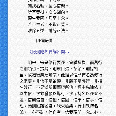
聞我名號。至心信樂。
所有善根。心心回向。
願生我國。乃至十念。
若不生者。不取正覺。
唯除五逆。誹謗正法。
——阿彌陀佛
《阿彌陀經要解》開示
明宗：宗是修行要徑，會體樞機，而萬行
之綱領也。提綱、則眾目張，挈領、則襟袖
至。故體後應須辨宗。此經以信願持名為修行
之宗要。非信不足啟願，非願不足導行；非持
名妙行，不足滿所願而證所信。經中先陳依正
以生信、次勸發願以導行，次示持名以徑登不
退。信則信自、信他、信因、信果、信事、信
理。願則厭離娑婆，欣求極樂。行則執持名
號，一心不亂。信自者：信我現前一念之心，