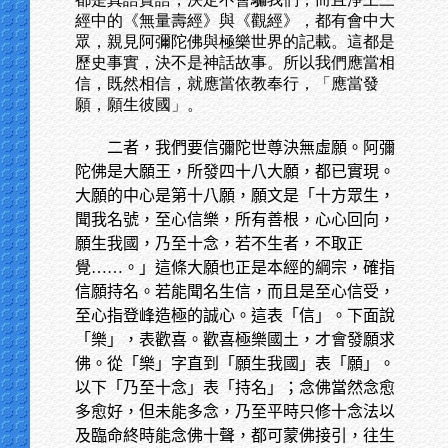
經中的《無量壽經》與《觀經》，都有會中大
眾，親見阿彌陀佛與極樂世界的記載。這都是
歷史事實，決不是神話故事。所以我們應當相
信，既然相信，就應當依教奉行，「應當發
願，願生彼國」。
二者，我們要信彌陀世尊決無虛願。阿彌
陀佛是大願王，所發四十八大願，都已實現。
大願的中心是第十八願，願文是「十方眾生，
聞我名號，至心信樂，所有善根，心心回向，
願生我國，乃至十念，若不生者，不取正
覺……。」這條大願也正是本經的綱宗，確指
信願持名。若能聞名生信，而且是至心信受，
至心指登峰造極的誠心。這表「信」。下面說
「樂」，表歡喜。歡喜極樂國土，才會發願求
佛。從「樂」字直到「願生我國」表「願」。
以下「乃至十念」表「持名」；念佛當然念愈
多愈好，但未能多念，乃至平時只修十念法以
及臨命終時能念佛十聲，都可蒙佛接引，往生