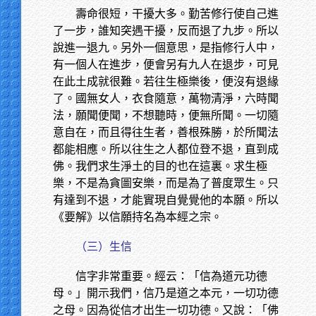
壽命很短，干擾大多。勤苦修行使自己進
了一步，誰知突遇干擾，反而退了九步。所以
說進一退九。另外一個意思，是指修行人中，
有一個人在進步，便會另有九人在退步，可見
在此土成就很難。若往生極樂後，便沒有退緣
了。國無女人，衣食隨意，萬物清淨，六時聞
法，願聞便聞，不想聽時，便無所聞。一切隨
意自在，而且得往生者，善根殊勝，於所聞法
都能相應。所以往生之人都位登不退，直到成
佛。我們求生淨土的目的也在這裏。求生極
樂，不是為貪圖安樂，而是為了普度眾生。只
有達到不退，才能實現自覺覺他的本願。所以
《要解》以信願持名為本經之宗。
（三）生信
信字非常重要。經云：「信為道元功德
母。」開示我們，信乃是道之本元，一切功德
之母。因為從信才出生一切功德。又說：「佛