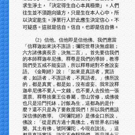
求生淨土，「決定得生自心本具極樂」。人們
往生並不須跑向遠方，只是生在本人心中，所
以決定能生。淨業行人於此應生決定信心，不
可疑惑。這就是信自。信自，也即是信自佛。
（
2）信他。信他即是信他佛。我們應當
「信釋迦如來決不誑語；彌陀世尊決無虛願；
六方諸佛廣長舌，決無二言」。首先要信我們
的本師釋迦牟尼佛。釋尊是我們的導師，教導
我們受五戒不能妄語，所以釋尊絕對不會說妄
語。《金剛經》說：「如來是真語者，實語
者，如語者，不誑語者，不異語者。」佛所說
的，都是真實，都是如，沒有虛妄。我常說釋
迦牟尼佛不要人一文錢，也不要人去投他一張
選票。釋尊捨棄王位眷屬，雪山苦修，成佛後
也只是沿門托缽，討飯為生，這都為的是什
麼？還不只是為了要救度我們！所以我們應該
深信佛的教導。《阿彌陀經》是佛金口所說，
佛說：「從是西方過十萬佛土，有世界名曰極
樂。其土有佛，號阿彌陀，今現在說法。」這
都是真語實語，決定不會騙我們，而且淨土三