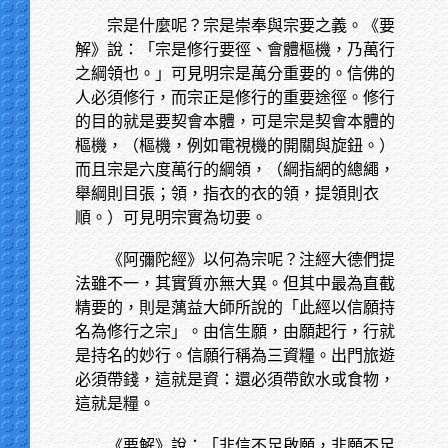
宗是什麼呢？宗是崇奉與宗要之義。《要
解》說：「宗是修行要徑、會體樞機，乃萬行
之綱領也。」可見明宗是萬分重要的。信佛的
人必須修行，而宗正是修行的重要途徑。修行
的目的就是要契會本體，可是宗是契會本體的
樞機，（樞機，例如電視機的開關與旋鈕。）
而且宗是六度萬行的綱領，（綱指網的總繩，
舉綱則目張；領，指衣的衣的領，提領則衣
順。）可見明宗實為切要。
《阿彌陀經》以何為宗呢？注經大德們提
法雖不一，其實質亦無大異。但其中最為直截
精要的，則是蕅益大師所說的「此經以信願持
名為修行之宗」。由信生願，由願起行，行就
是持名的妙行。信願行稱為三資糧。出門旅遊
必須帶錢，這就是資：還必須帶飲水或食物，
這就是糧。
《要解》說：「非信不足啟願，非願不足