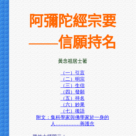
阿彌陀經宗要
——信願持名
黃念祖居士著
（一）引言
（二）明宗
（三）生信
（四）發願
（五）持名
（六）妙果
（七）後語
附文：集科學家與佛學家於一身的
人……………善護念