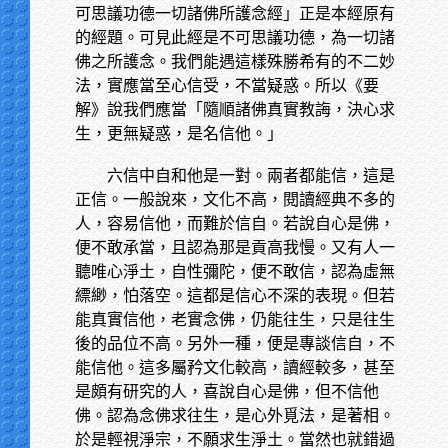
可思議功德一切諸佛所護念經」正是本經原有
的經題。可見此經是不可思議功德，為一切諸
佛之所護念。我們能遇這樣殊勝希有的不二妙
法，實應當至心信受，不當疑惑。所以《要
解》說我們應當「隨順諸佛真實教誨，決心求
生，更無疑惑，是名信他。」
六信中自和他是一對。兩者都能信，這是
正信。一般說來，文化不高，閱讀經典不多的
人，容易信他，而難於信自。若說自心是佛，
便不敢承當，且認為那是貢高我慢。又有人一
聽唯心淨土，自性彌陀，便不敢信，認為虛無
縹緲，怕落空。這都是信心不深的表現。但若
能真實信他，老實念佛，仍能往生，只是往生
後的品位不高。另外一種，便是專談信自，不
能信他。這多屬矜文化較高，讀經較多，甚至
是頗有研究的人，喜說自心是佛，但不信他
佛。認為念佛求往生，是心外覓法，是著相。
於是輕視淨宗，不願求生淨土。當然也就錯過