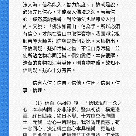
法大海，信為能入，智力能度。」這就是說，
必須先具信心，才能深入佛法之海。若無信
心，縱然廣讀佛書，對於佛法也是難於入門
的。又說：「佛法如寶山，信為手。所以必須
有信心，才能在寶山中取得寶物。我國淨宗祖
師善導大師曾把信與疑做個對比。大師指出，
不信則疑，疑如污穢之物，不但自身污穢，並
使所沾之物亦同污穢。例如糞便，本身很髒，
清潔的食物如沾著糞便，則食物亦髒。故知不
信則疑。疑心十分有害。
信有六信：信自，信他，信因，信果，信
事，信理。
（
1）信自《要解》說：「信我現前一念之
心，本非肉團，亦非緣影。豎無初後，橫絕邊
涯。終日隨緣，終日不變。十方虛空微塵國
土，元我一念心中所現物。我雖昏迷倒惑，苟
一念回心，決定得生自心本具極樂，更無疑
慮，是名信自。」或疑佛法主張無我，怎麼說