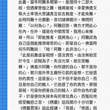
此義。當年阿難多聞第一，能憶持十二部大
經，但遇摩登伽之難，幾將破戒。幸蒙佛遣文
殊大士率領大眾誦真言前去救度，才能免難。
此時阿難十分震動，哀切請佛開示。佛問阿
難：「以何為心？」阿難回答，佛方才問此心
在內，在外，還是在中間等等，我用心來推
尋。所以「即能推者，我將為心。」阿難認為
自己這個能推想尋思的心，即是自心。佛當時
何斥阿難說：「咄！阿難，此非汝心。」、
「此是前塵虛妄相想，惑汝真性。由汝無始至
於今生，認賊為子，失汝元常，故在受輪
轉。」佛直示阿難，你所謂的自心，那不是你
的心，那只是外界五塵所引起的妄想。它迷惑
你的真性，這是妄心。它不但不是你自己，而
且是你自己的敵人，它迷惑了你的真性。那個
是賊，可是你把害自己的賊人，認作自色的愛
子，於是使你失掉本有的常住真心，而冤枉地
經受輪迴之苦。《楞嚴》這段開示十分切要。
《楞嚴貫珠》說此經講。『見道」「修道」與