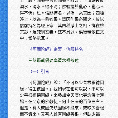
上了義，圓頓中最極圓頓。故云：「清珠投於
濁水，濁水不得不清；佛號投於亂心，亂心不
得不佛」也。信願持名，以為一乘真因；四種
淨上，以為一乘妙果。舉因則果必隨之，故以
信願持名為經正宗。其四種淨土之相，詳在妙
宗鈔，及梵網玄義，茲不具述。俟後釋依正文
中；當略示耳。
《阿彌陀經》宗要，信願持名
三昧耶戒優婆塞黃念祖敬述
（一）引言
《阿彌陀經》說：「不可以少善根福德因
緣，得生彼國。」我們現在也可以說，不可以
少善根福德因緣，來參加今天廣化寺念佛七道
場。在北京的佛教徒。何止在座的百位左右。
但是，有人或因欠缺因緣不能來，或缺少善根
而不肯來。又有人雖有因緣善根，但缺少福