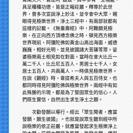
具足種種功德，皆是正報莊嚴。釋尊於此世
界，曾多次宣說淨上妙法，並令會中大眾，親
眼得見極樂世界。淨土三經中，有兩部就都有
這樣的記載。《無量壽經》中，阿難願見極
樂，在正向西方頂禮念佛之時，頓見西方極樂
世界現前，阿彌陀佛如黃金山高出海面，威德
巍巍，相好光明，並見彼國諸大菩薩等眾。娑
婆極樂兩土相見如在對面。當時在會大比丘一
萬二千人，比丘尼五百人，男居士七千人，女
居士五百人，共兩萬人，一時俱見極樂世界。
在說《觀經》時，韋提希夫人與五百侍女，也
都同時得見阿彌陀佛與極樂世界。兩經中有如
此殊勝的示現，都是為了堅固眾生的信心。人
們既生實信，自然出生求生淨土之願。
次勸發願以導行。經云「眾生聞者，應當
發願，願生彼國」。也就是說眾生聽到經中所
說極樂的依正莊嚴，就應當發起求生極樂淨上