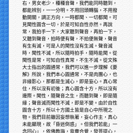
右，男女老少，種種音聲，我們能同時聽到，
都能辨別，一一分明。不用回頭轉腦，不用撥
動開關，調正方向，一時都聞、一切都聞。可
見聞性圓含一切，於是可知自性亦然。再說
常，我拍手一下，大家聽到聲音，再拍一下，
又聽到聲音，拍時便有聲，不拍便無聲，聲音
有生有滅，可是人的聞性沒有生滅。聲音滅
時，聞性不滅，所以隨時拍手，隨時能聞。從
聞性是常，可知自性真常，不生不滅。從文殊
大士指出的圓通常，我們可以進一步理解《要
解》所說，我們本心圓通常，不是肉團心，也
非緣影心，那都是生滅心，即是妄心。真心常
住，所以沒有初後；真心圓含十方，所以沒有
邊際。聞性，隨聲音之生，而聽到聲，即是隨
緣；聲音滅而聞性不滅，即是不變。由於自性
圓含十方，所以十方國土皆是自心中所現之
物。我們目前雖因妄想執著，妄心作主，真心
未能顯現，故「昏迷倒惑」。但我們若能」一
念回心」，依佛教誨，背塵合覺，發菩提心，