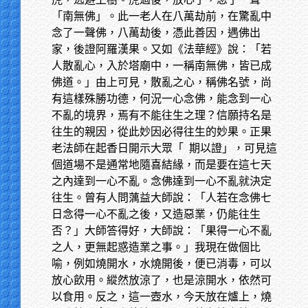
「南無佛」。此一老人在八萬劫前，在驚亂中
念了一聲佛，八萬劫後，憑此善因，遇佛出
家，後證阿羅漢果。又如《法華經》說：「若
人散亂心，入於塔廟中，一稱南無佛，皆已成
佛道。」由上可見，散亂之心，稱佛名號，尚
有這樣殊勝功德，何況一心念佛，能念到一心
不亂的境界，焉有不能往生之理？信願持名是
往生的親因，從此妙因必得往生的妙果。正果
老法師在起香日開示大眾「
期以證」，可見這
個道場不是通常地隨喜結緣，而是要在這七天
之內達到一心不亂。念佛達到一心不亂就決定
往生。曾有人問蕅益大師說：「人若在念佛七
日念得一心不亂之後，又造惡業，仍能往生
否？」大師答得好，大師說：「果得一心不亂
之人，更無起惑造業之事。」我現在做個比
喻，例如燒開水，水燒開後，便已消毒，可以
放心飲用。縱然放涼了，也是涼開水，依然可
以食用。反之，這一壺水，今天放在爐上，燒