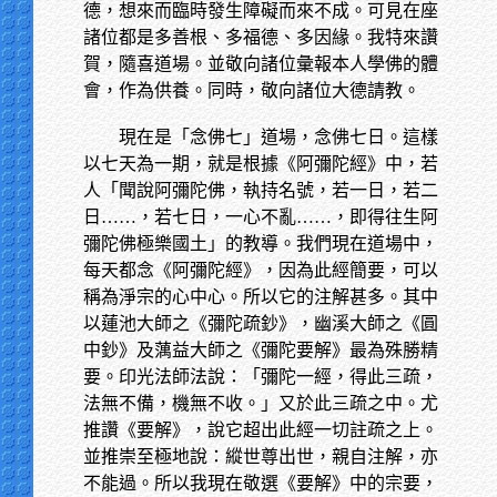
德，想來而臨時發生障礙而來不成。可見在座
諸位都是多善根、多福德、多因緣。我特來讚
賀，隨喜道場。並敬向諸位彙報本人學佛的體
會，作為供養。同時，敬向諸位大德請教。
現在是「念佛七」道場，念佛七日。這樣
以七天為一期，就是根據《阿彌陀經》中，若
人「聞說阿彌陀佛，執持名號，若一日，若二
日……，若七日，一心不亂……，即得往生阿
彌陀佛極樂國土」的教導。我們現在道場中，
每天都念《阿彌陀經》，因為此經簡要，可以
稱為淨宗的心中心。所以它的注解甚多。其中
以蓮池大師之《彌陀疏鈔》，幽溪大師之《圓
中鈔》及蕅益大師之《彌陀要解》最為殊勝精
要。印光法師法說：「彌陀一經，得此三疏，
法無不備，機無不收。」又於此三疏之中。尤
推讚《要解》，說它超出此經一切註疏之上。
並推崇至極地說：縱世尊出世，親自注解，亦
不能過。所以我現在敬選《要解》中的宗要，