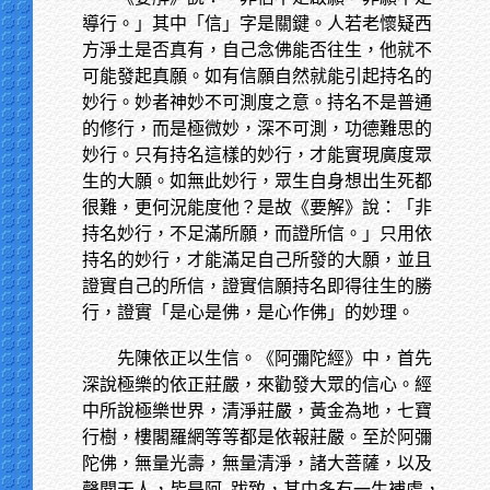
導行。」其中「信」字是關鍵。人若老懷疑西
方淨土是否真有，自己念佛能否往生，他就不
可能發起真願。如有信願自然就能引起持名的
妙行。妙者神妙不可測度之意。持名不是普通
的修行，而是極微妙，深不可測，功德難思的
妙行。只有持名這樣的妙行，才能實現廣度眾
生的大願。如無此妙行，眾生自身想出生死都
很難，更何況能度他？是故《要解》說：「非
持名妙行，不足滿所願，而證所信。」只用依
持名的妙行，才能滿足自己所發的大願，並且
證實自己的所信，證實信願持名即得往生的勝
行，證實「是心是佛，是心作佛」的妙理。
先陳依正以生信。《阿彌陀經》中，首先
深說極樂的依正莊嚴，來勸發大眾的信心。經
中所說極樂世界，清淨莊嚴，黃金為地，七寶
行樹，樓閣羅網等等都是依報莊嚴。至於阿彌
陀佛，無量光壽，無量清淨，諸大菩薩，以及
聲聞天人，皆是阿
跋致，其中多有一生補處，