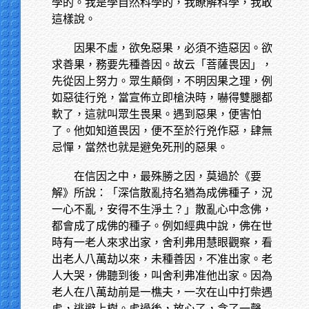
學的。我是學自然科學的，我瞭解科學，我敢
這樣說。
因果不虛，欲免惡果，必須不造惡因。欲
求善果，務要先種善因。故云「菩薩畏因」，
先從因上努力。眾生顛倒，不明因果之理，例
如惡徒行兇，當宣佈立即槍決時，嚇得雙腿都
軟了，這就叫眾生畏果。遇到惡果，便害怕
了。他如知道畏因，便不至於行兇作惡，肆無
忌憚，當然也就是避免死刑的惡果。
在信因之中，最殊勝之因，莫過於《要
解》所說：「深信散亂持名猶為成佛種子，況
一心不亂，安得不生淨土？」散亂心中念佛，
都會成了成佛的種子。例如經典中說，佛在世
時有一老人來求出家，舍利弗用慧眼觀察，看
出老人八萬劫以來，未種善因，不准出家。老
人大哭，佛聽到後，叫舍利弗准他出家。因為
老人在八萬劫前是一樵夫，一次在山中打柴遇
虎，逃避上樹。虎過後，放心了，念了一聲