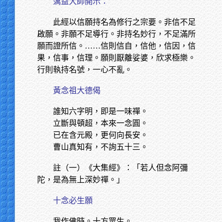
蕅益大師開示：
此經以信願持名為修行之宗要。非信不足
啟願。非願不足導行。非持名妙行，不足滿所
願而證所信。……信則信自，信他，信因，信
果，信事，信理。願則厭離娑婆，欣求極樂。
行則執持名號，一心不亂。
黃念祖大德偈
誰知六字明，即是一味禪。
立斷與頓超，本來一念圓。
已在含元殿，更何向長安。
曹山真知有，不詢五十三。
註（一）《大集經》：「若人但念阿彌
陀，是為無上深妙禪。」
十念必生願
我作佛時。十方眾生。