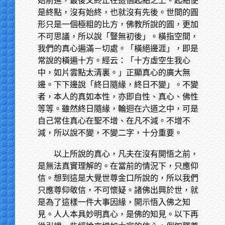
始前進，最後又終止在這個起點之上。起點便
是終點，沒有始終，也就沒有先後。世間的圓
形只是一個極粗的比方，佛教所說的圓，更加
不可思議，所以說「豎無初後」。橫指空間，
我們的真心遍滿－切處。「橫絕邊涯」，即是
常說的橫遍十方。經云：「十方虛空生我心
中，如片雲點太清裏。」正顯真心的廣大無
邊。下下邊說「終日隨緣，終日不變」。不變
者，本人的真如本性，亦即自性、真心、佛性
等等。雖然終日隨緣，輪迴在六道之中，可是
自己常住真心在聖不增、在凡不減。不增不
減，所以說不變，不變二字，十分重要。
以上所說的真心，凡夫在沒有開悟之前，
是無法真實理解的。在當前的情況下，只應仰
信。想到這是大覺世尊金口所說的，所以我們
只應尊仰敬信，不可懷疑。諸佛出興於世，就
是為了這樣一件大事因緣，開示悟入佛之知
見。人人本具妙明真心，是佛的知見。以下再