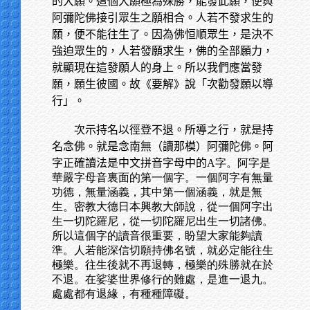
的大願。這個大願極為殊勝，能發此願，便與
阿彌陀佛接引眾生之願相合。人若不發求生的
願，便不能往生了。因為佛恒順眾生，是決不
強迫眾生的，人若發願求生，佛的全部願力，
就顯現在這發願人的身上。所以我們應當發
願，願生彼國。故《要解》說「次勸發願以導
行」。
次示持名以徑登不退。所導之行，就是持
名念佛。就是念南無（讀那模）阿彌陀佛。阿
字正確讀法是中文拼音字母中的
A字。阿字是
華嚴字母音裏面的第一個字。一個阿字有無量
功德，無量涵義，其中第一個涵義，就是無
生。密教大德日本興教大師說，從一個阿字出
生一切陀羅尼，從一切陀羅尼出生一切諸佛。
所以這個字的讀音很重要，盼望大家能夠讀
準。人若能深信切願持佛名號，就必定能往生
極樂。往生後就不再退轉，極樂的殊勝就在於
不退。在娑婆世界修行的難處，是進一退九。
處處都有退緣，有種種障礙。