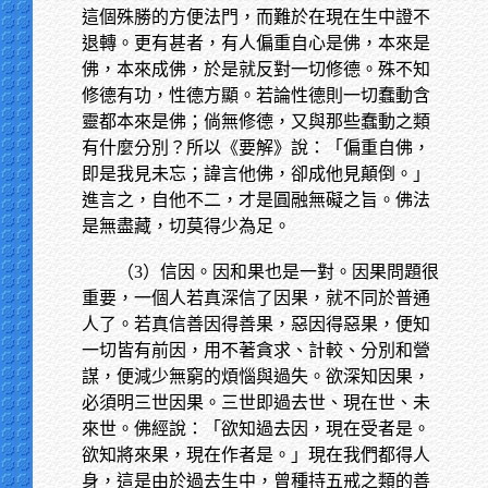
這個殊勝的方便法門，而難於在現在生中證不
退轉。更有甚者，有人偏重自心是佛，本來是
佛，本來成佛，於是就反對一切修德。殊不知
修德有功，性德方顯。若論性德則一切蠢動含
靈都本來是佛；倘無修德，又與那些蠢動之類
有什麼分別？所以《要解》說：「偏重自佛，
即是我見未忘；諱言他佛，卻成他見顛倒。」
進言之，自他不二，才是圓融無礙之旨。佛法
是無盡藏，切莫得少為足。
（3）信因。因和果也是一對。因果問題很
重要，一個人若真深信了因果，就不同於普通
人了。若真信善因得善果，惡因得惡果，便知
一切皆有前因，用不著貪求、計較、分別和營
謀，便減少無窮的煩惱與過失。欲深知因果，
必須明三世因果。三世即過去世、現在世、未
來世。佛經說：「欲知過去因，現在受者是。
欲知將來果，現在作者是。」現在我們都得人
身，這是由於過去生中，曾種持五戒之類的善