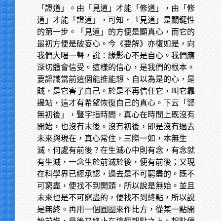
「證道」。由「見道」才能「修道」，由「修
道」才能「證道」，可知，『見道」是關鍵性
的第一步。「見道」的方便是顯真心，而它的
最初方便是破妄心。今《要解》亦復如是，向
我們大喝一聲，說：緣影心不是自心。我們應
深切體會信受。這樣的信心，是我們的根本。
要認識當前這個能推能想、自以為是的心，是
賊，是它害了自己。於是不再信任它，叫它靠
邊站，這才有希望恢復自己的真心。下云「豎
無初後」，豎字指時間，真心在時間上既沒有
開始，也沒有末後。沒有初後，即是沒有過去
未來與現在，真心常住，三際一如，本無生
滅，何處有前後？在生滅心中則有念，有念就
有生滅，一念生於前滅於後，便有前後；又現
在科學界已經承認，過去是不可窮盡的。既不
可窮盡，便找不到開頭，所以說是無始。並且
未來也是不可窮盡的，便找不到終點，所以說
是無終。再用一個圓圈來作比方，從某一點開