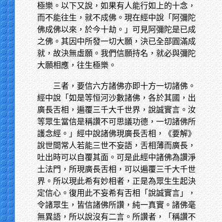
極樂。以下又說，如果有人能行如上的十念，
而不能往生，就不成佛。現在經中說「阿彌陀
佛成佛以來，於今十劫。」可見阿彌陀是已成
之佛。其因中所發一切大願，決已全部圓滿成
就，故決無虛願。我們信願持名，就必與彌陀
大願相應，往生極樂。
三者，要信六方諸佛亦即十方一切諸佛。
經中說「如是等恒河沙數諸佛，各於其國，出
廣長舌相，遍覆三千大千世界，說誠實言。汝
等眾生當信是稱讚不可思議功德，一切諸佛所
護念經。」經中說諸佛現廣長舌相，《要解》
說世間常人若能三世不妄語，舌相薄而廣長，
吐出時可以自覆其面。可是此經中諸佛為讚淨
土法門，所現廣長舌相，可以遍覆三千大千世
界。所以現此希有妙相者，正是為眾生生起決
定信心。復用此不妄希有舌相「說誠實言」，
令諸眾生，皆信諸佛所讚，純一真實。諸佛毫
無異語，所以說沒有二言。所讚者，「稱讚不