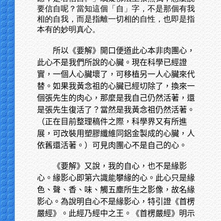
要信自呢？當知這個「自」字，不是那個有我
相的自我，而是指離一切相的自性，也即是指
本有的妙明真心。
所以《要解》開口便道此心本非肉團心，
此心不是我們所說的心臟。現在科學已經證
實，一個人心臟壞了，可移植另一人心臟來代
替。如果我黃念祖的心臟已經切除了，換來一
個張先生的肉心，那麼是我自己仍然活著，還
是張先生復活了？當然是我黃念祖仍然活著。
（正在目前整理稿件之際，科學界又有所進
展，可改裝用塑膠纖維同鋁金製成的心臟，人
依舊還活著。）可見肉團心不是自己的心。
《要解》又說，我的自心，也不是緣影
心。緣影心即第六識能攀緣的心。此心只是緣
色、聲、香、味、觸五塵所生之影像，故名緣
影心。為說明自心不是緣影心，特引證《首楞
嚴經》。此經乃經中之王。《首楞嚴經》明示