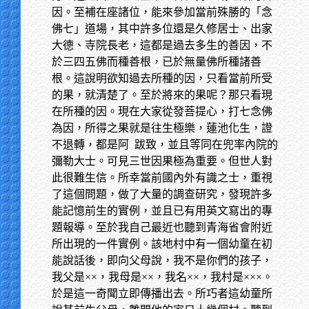
因。至補在座諸位，能來參加當前殊勝的「念
佛七」道場，其中許多位還是久修居士、出家
大德、寺院長老，這都是過去多生的善因，不
於三四五佛而種善根，已於無量佛所種諸善
根。這說明欲知過去所種的因，只看當前所受
的果，就清楚了。至於將來的果呢？那只看現
在所種的因。現在大家從發菩提心，打七念佛
為因，所得之果就是往生極樂，蓮池化生，證
不退轉，都是阿 跋致，並且等同在兜率內院的
彌勒大士。可見三世因果極為重要。但世人對
此很難生信。所幸當前國內外有識之士，重視
了這個問題，做了大量的調查研究，發現許多
能記憶前生的實例，並且已有用英文寫出的專
題報導。至於我自己最近也聽到青海省會附近
所出現的一件實例。該地村中有一個幼童在初
能說話後，即向父母說，我不是你們的孩子，
我父是××，我母是××，我名××，我村是×××。
於是這一奇聞立即傳播出去。所巧者這幼童所