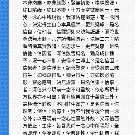
本非肉團，亦非緣影，豎無初後，橫絕邊涯，
終日隨緣，終日不變，十方虛空微塵國土，元
我一念心中所現物，我雖昏迷倒惑，苟一念回
心，決定得生自心本具極樂，更無疑慮，是名
信自。信他者：信釋迎如來決無誑語，彌陀世
尊決無虛願，六方諸佛廣長舌、決無二言；隨
順諸佛真實教誨，決志求生，更無疑惑，是名
信他。信因者：深信散舌稱名，猶為成佛種
子，況一心不亂，安得不生淨土？是名信因。
信果者：深信淨土，諸善聚會，皆從念佛三昧
得生；如種瓜得瓜，種豆得豆；亦如影必隨
形，響必應聲，決無虛棄，是名信果。信事
者：深信只今現前一念不可盡故，依心所現十
方世界亦不可盡；實有極樂國在十萬億土外，
最極清淨莊嚴，不同莊生寓言，是名信事。信
理者：深信十萬億土，實不出我今現介爾一念
心外；以吾現前一念心性實無外故。又深信西
方依正、主伴、皆吾先前一念心中所現影，全
事即理，全妄即真，全修即性，全他即自，我