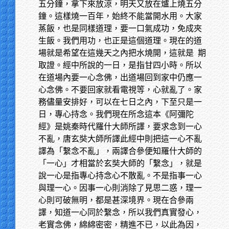
五分鐘，拿下來放涼，明天又放在爐上燒五分
鐘。這樣燒一百年，始終不能當開水用。大家
蒸飯，也是同樣道理，要一口氣成功，免成夾
生飯。我們用功，也正是這個道理。現在的道
場就是希望在這幾天之內把水燒開，這就是 期
取證。經中所說的一日，是指甘四小時。所以
在道場內要一心念佛，出道場回到家中仍應一
心念佛。不要回家就看電視等，心就亂了。家
務儘量安排好，可以在七日之內，下至只是一
日，專心持念。我們現在所念這本《阿彌陀
經》是姚秦時代羅什大師所譯，要求念到一心
不亂，唐玄奘大師所譯此經中則把這一心不亂
譯為「繫念不亂」，兩譯合參便知羅什大師的
「一心」才相當於玄奘大師的「繫念」，就是
說一心是指專心持念心不散亂。不是指事一心
與理一心。因事一心則消除了見思二惑，理一
心則可破無明，都是甚深境界。現在合參兩
譯，知道一心同於繫念，所以我們真實發心，
老實念佛，綿綿密密，精進不已，以此為因，