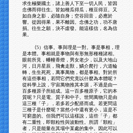
求生極樂國土，諸上善人下至一切人民，皆因
念佛而得往生。皆如種瓜得瓜，種豆得豆。又
如自身之影，必隨自身；空谷回音，必應於
響。從因得果，果不離因。念佛之功，功不唐
捐。往生之願，決不虛發。能這樣信，名為信
果。
（
5）信事。事與理是一對。事是事相，理
是本體。事相就是事物與有形無形種種諸相。
眼前所見，幡幢香燈，男女老少，以及大地山
河，日月星辰，飛禽走獸，鱗介爬行，六道輪
轉，生生死死，萬事萬物，都是事相。對於所
有這些事相，若問它們究竟以什麼為本體呢？
從科學上說，宇宙萬物推其本源，不過是由一
百多種原子所組成。這一百多種原子，它的本
質呢？只是電、質子和中子。世間萬物只是由
這三種「子」，若多若少配搭而成。若更問這
三種子是什麼呢？當然小中還有更小，這是不
可窮盡的。但我們可以這樣說，這些「子」都
有二重性，即顆粒性與波動性。所謂「顆粒」
者，只是能量在其場中某處的集中。因此可以