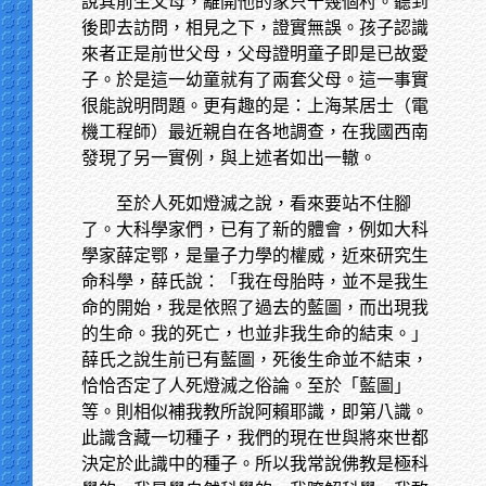
說其前生父母，離開他的家只十幾個村。聽到
後即去訪問，相見之下，證實無誤。孩子認識
來者正是前世父母，父母證明童子即是已故愛
子。於是這一幼童就有了兩套父母。這一事實
很能說明問題。更有趣的是：上海某居士（電
機工程師）最近親自在各地調查，在我國西南
發現了另一實例，與上述者如出一轍。
至於人死如燈滅之說，看來要站不住腳
了。大科學家們，已有了新的體會，例如大科
學家薛定鄂，是量子力學的權威，近來研究生
命科學，薛氏說：「我在母胎時，並不是我生
命的開始，我是依照了過去的藍圖，而出現我
的生命。我的死亡，也並非我生命的結束。」
薛氏之說生前已有藍圖，死後生命並不結束，
恰恰否定了人死燈滅之俗論。至於「藍圖」
等。則相似補我教所說阿賴耶識，即第八識。
此識含藏一切種子，我們的現在世與將來世都
決定於此識中的種子。所以我常說佛教是極科