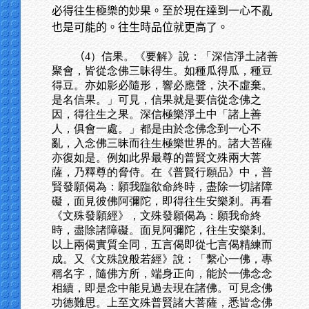
必得往生極樂的妙果。至於現在達到一心不亂
也是可能的。往生時品位就更高了。
（
4）信果。《要解》說：「深信淨土諸善
聚會，皆從念佛三昧得生。如種瓜得瓜，種豆
得豆。亦如影必隨形，響必應聲，決不虛棄。
是名信果。」可見，信果就是要信從念佛之
因，得往生之果。深信極樂淨土中「諸上善
人，俱會一處。」都是由於念佛念到一心不
亂，入念佛三昧而往生極樂世界的。諸大菩薩
亦復如是。例如此界最尊的普賢文殊兩大菩
薩，乃釋尊的脅侍。在《普賢行願品》中，普
賢發願偈為：願我臨欲命終時，盡除一切諸障
礙，面見彼佛阿彌陀，即得往生安樂剎。再看
《文殊發願經》，文殊發願偈為：願我命終
時，盡除諸障礙。面見阿彌陀，往生安樂剎。
以上兩偈實質全同，五言偈即從七言偈精練而
成。又《文殊說般若經》說：「繫心一佛，專
稱名字，隨佛方所，端身正向，能於一佛念念
相續，即是念中能見過去現在諸佛。可見念佛
功德難思。上至文殊普賢諸大菩薩，悉皆念佛