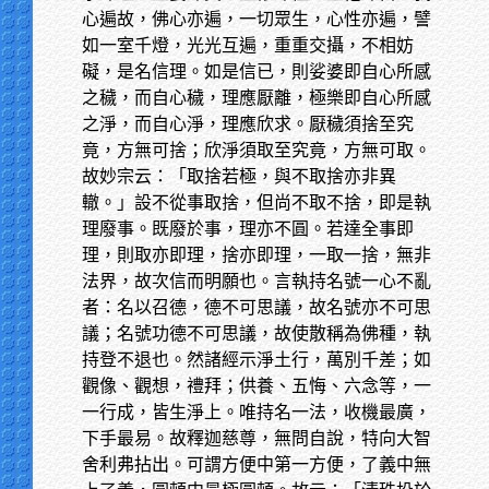
心遍故，佛心亦遍，一切眾生，心性亦遍，譬
如一室千燈，光光互遍，重重交攝，不相妨
礙，是名信理。如是信已，則娑婆即自心所感
之穢，而自心穢，理應厭離，極樂即自心所感
之淨，而自心淨，理應欣求。厭穢須捨至究
竟，方無可捨；欣淨須取至究竟，方無可取。
故妙宗云：「取捨若極，與不取捨亦非異
轍。」設不從事取捨，但尚不取不捨，即是執
理廢事。既廢於事，理亦不圓。若達全事即
理，則取亦即理，捨亦即理，一取一捨，無非
法界，故次信而明願也。言執持名號一心不亂
者：名以召德，德不可思議，故名號亦不可思
議；名號功德不可思議，故使散稱為佛種，執
持登不退也。然諸經示淨土行，萬別千差；如
觀像、觀想，禮拜；供養、五悔、六念等，一
一行成，皆生淨上。唯持名一法，收機最廣，
下手最易。故釋迦慈尊，無問自說，特向大智
舍利弗拈出。可謂方便中第一方便，了義中無