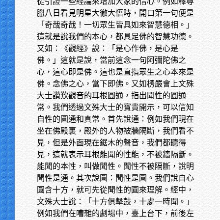
從引證一些經論來增加大家的信心。例如釋尊
臘八日看見明星大徹大悟時，開口第一句便是
「奇哉奇哉！一切眾生皆具如來智慧德相。」
這就是說我們的本心，都具足佛的智慧功德。
又如：《觀經》說：「是心作佛，是心是
佛。」這就是說，當前這念一句阿彌陀佛之
心，這心即是佛。這也是直指眾生之心本來是
佛。念佛之心，當下即佛。又如楞嚴會上文殊
大士讚歎觀音的耳根圓通，指出聞性的圓通
常。我們透過文殊大士的寶貴開示，可以信知
自性的圓通和真常。首先說通：例如我們現在
坐在佛殿裏，殿外的人物被牆隔斷，我們看不
見，但是外面現在鋸木的聲音，我們都聽得
見，這就表示耳根能聞的性能，不被牆隔斷。
能聞的本性，叫做聞性。聞性不被隔斷，說明
聞性是通。其次說圓：聞性是圓。我們說自心
圓含十方，就可先從聞性的圓來理解。經中，
文殊大士說：「十方俱擊鼓，十處一時聞。」
例如我們在嘈雜的劇場中，臺上台下，前後左