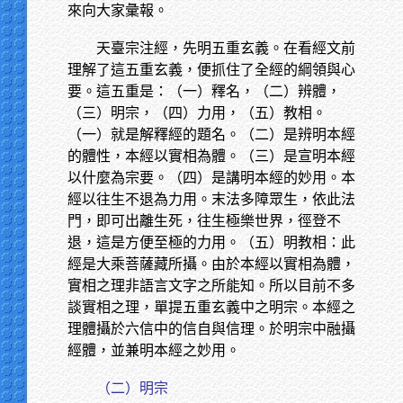
來向大家彙報。
天臺宗注經，先明五重玄義。在看經文前
理解了這五重玄義，便抓住了全經的綱領與心
要。這五重是：（一）釋名，（二）辨體，
（三）明宗，（四）力用，（五）教相。
（一）就是解釋經的題名。（二）是辨明本經
的體性，本經以實相為體。（三）是宣明本經
以什麼為宗要。（四）是講明本經的妙用。本
經以往生不退為力用。末法多障眾生，依此法
門，即可出離生死，往生極樂世界，徑登不
退，這是方便至極的力用。（五）明教相：此
經是大乘菩薩藏所攝。由於本經以實相為體，
實相之理非語言文字之所能知。所以目前不多
談實相之理，單提五重玄義中之明宗。本經之
理體攝於六信中的信自與信理。於明宗中融攝
經體，並兼明本經之妙用。
（二）明宗