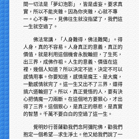
間一切法是「夢幻泡影」，皆是虛妄。要求真
實，所以不能夾雜。因為你夾雜，心就不專
一。心不專一，見佛往生就沒指望了，我們這
一生就空過了。
佛法常講，「人身難得，佛法難聞」。得
人身，真的不容易。人身真正的意義，真正的
價值，就是利用這個機會永脫輪迴，了生死，
出三界，成佛作祖。人生的意義、價值在這
裡，幾個人知道？所以決定不迷，決定不可以
感情用事。你要知道，感情是魔王、是大魔，
一動感情就完了。這一生又出不了三界，還得
搞六道輪迴了。所以，真正覺悟的人，要有決
心把情魔一刀兩斷。在這個地方要狠心，才出
得了三界。這個狠心，是真正的慈悲，是真實
的智慧。千萬不要白白的空過了這一生。
覺明妙行菩薩勸我們念阿彌陀佛，勸我們
抱定一個希望—求生淨土。他又給我們說了一