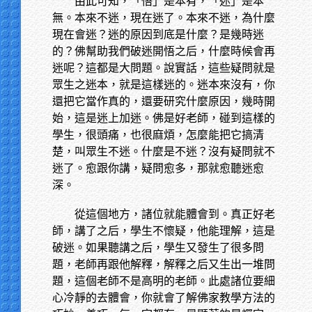
由此可知，「悟」是本有，「迷」是本
無。本來不迷，現在迷了。本來不迷，為什麼
現在會迷？迷的原因到底是什麼？是幾時迷
的？佛幫助我們破迷開悟之后，什麼時候會再
迷呢？這都是大問題。說實話，這些疑問就是
眾生之迷本，就是這樣迷的。迷本來沒有，你
還把它當作真的，還要研究什麼原因，幾時開
始，這是迷上加迷。佛是好老師，碰到這樣的
學生，很頭痛，也很麻煩，怎麼能把它搞清
楚，叫眾生不迷。什麼是不迷？沒有疑問就不
迷了。愈跟你講，疑問愈多，那就愈聽迷愈
深。
從這個地方，諸位就能體會到。真正好老
師，講了之后，學生不懷疑，他能理解，這是
破迷。如果聽講之后，學生又發生了很多問
題，老師再跟他解釋，解釋之后又生出一堆問
題，這個老師不是高明的老師。此處諸位要細
心冷靜的去體會，你就會了解佛家教學方法的