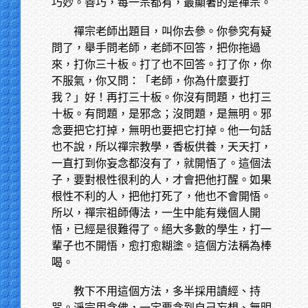
巧妙。善巧，每一宗都有，最顯著的是禪宗。
禪宗老師出題目，叫你去參。你參究有疑
問了，舉手問老師，老師不回答，把你拖過
來，打你三十板。打了也不回答。打了你，你
不服氣，你又問：「老師，你為什麼要打
我？」好！再打三十板。你沒有問題，也打三
十板。有問題，是邪念；沒問題，是無明。邪
念要把它打掉，無明也要把它打掉。他一句話
也不說，所以禪宗教學，香板供養，天天打，
一直打到你妄念都沒有了，就開悟了。這個法
子，要對根性很利的人，才會把他打醒。如果
根性不利的人，把他打死了，他也不會開悟。
所以，禪宗祖師傳法，一生中能有幾個人開
悟，已經是很難得了。絕大多數的學生，打一
輩子也不開悟，愈打愈糊塗。這個方法稱為棒
喝。
教下不用這個方法，多半採用讀經、持
咒。淨宗用念佛，一定要念到自己妄想、無明