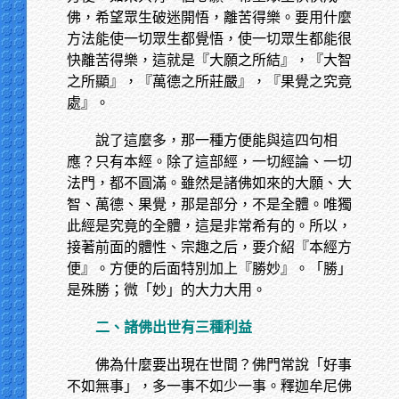
佛，希望眾生破迷開悟，離苦得樂。要用什麼
方法能使一切眾生都覺悟，使一切眾生都能很
快離苦得樂，這就是『大願之所結』，『大智
之所顯』，『萬德之所莊嚴』，『果覺之究竟
處』。
說了這麼多，那一種方便能與這四句相
應？只有本經。除了這部經，一切經論、一切
法門，都不圓滿。雖然是諸佛如來的大願、大
智、萬德、果覺，那是部分，不是全體。唯獨
此經是究竟的全體，這是非常希有的。所以，
接著前面的體性、宗趣之后，要介紹『本經方
便』。方便的后面特別加上『勝妙』。「勝」
是殊勝；微「妙」的大力大用。
二、諸佛出世有三種利益
佛為什麼要出現在世間？佛門常說「好事
不如無事」，多一事不如少一事。釋迦牟尼佛