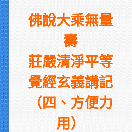
佛說大乘無量
壽
莊嚴清淨平等
覺經玄義講記
（
四、方便力
用）