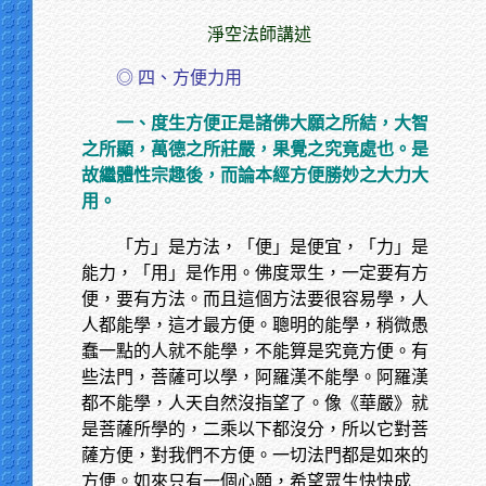
淨空法師講述
◎ 四、方便力用
一、度生方便正是諸佛大願之所結，大智
之所顯，萬德之所莊嚴，果覺之究竟處也。是
故繼體性宗趣後，而論本經方便勝妙之大力大
用。
「方」是方法，「便」是便宜，「力」是
能力，「用」是作用。佛度眾生，一定要有方
便，要有方法。而且這個方法要很容易學，人
人都能學，這才最方便。聰明的能學，稍微愚
蠢一點的人就不能學，不能算是究竟方便。有
些法門，菩薩可以學，阿羅漢不能學。阿羅漢
都不能學，人天自然沒指望了。像《華嚴》就
是菩薩所學的，二乘以下都沒分，所以它對菩
薩方便，對我們不方便。一切法門都是如來的
方便。如來只有一個心願，希望眾生快快成