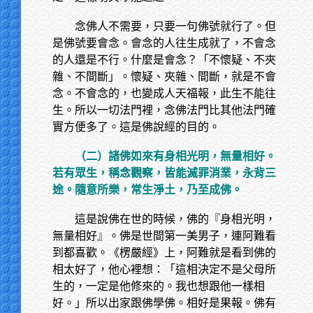
念佛人不需要，只要一句佛號就行了。但
是佛號要會念。會念的人往生成就了，不會念
的人還是不行。什麼是會念？「不懷疑、不夾
雜、不間斷」。懷疑、夾雜、間斷，就是不會
念。不會念的，也變成人天福報，此生不能往
生。所以一切法門裡，念佛法門比其他法門確
實方便多了。這是佛說經的目的。
（二）諸佛如來有身相光明，無量相好。
若有眾生，稱念觀察，皆能滅罪消業，永背三
途。隨意所樂，常生淨土，乃至成佛。
這是說佛在世的時候，佛的『身相光明，
無量相好』。佛是世間第一美男子，連阿難看
到都喜歡。《楞嚴經》上，阿難就是看到佛的
相太好了，他心裡想：「這相決定不是父母所
生的，一定是他修來的。我也想跟他一樣相
好。」所以出家跟佛學佛。相好是果報。佛有