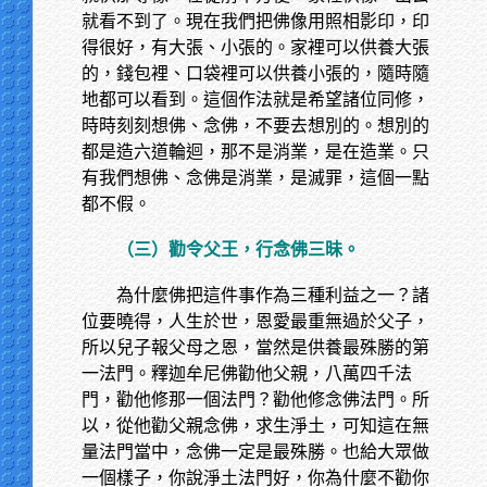
就看不到了。現在我們把佛像用照相影印，印
得很好，有大張、小張的。家裡可以供養大張
的，錢包裡、口袋裡可以供養小張的，隨時隨
地都可以看到。這個作法就是希望諸位同修，
時時刻刻想佛、念佛，不要去想別的。想別的
都是造六道輪迴，那不是消業，是在造業。只
有我們想佛、念佛是消業，是滅罪，這個一點
都不假。
（三）勸令父王，行念佛三昧。
為什麼佛把這件事作為三種利益之一？諸
位要曉得，人生於世，恩愛最重無過於父子，
所以兒子報父母之恩，當然是供養最殊勝的第
一法門。釋迦牟尼佛勸他父親，八萬四千法
門，勸他修那一個法門？勸他修念佛法門。所
以，從他勸父親念佛，求生淨土，可知這在無
量法門當中，念佛一定是最殊勝。也給大眾做
一個樣子，你說淨土法門好，你為什麼不勸你