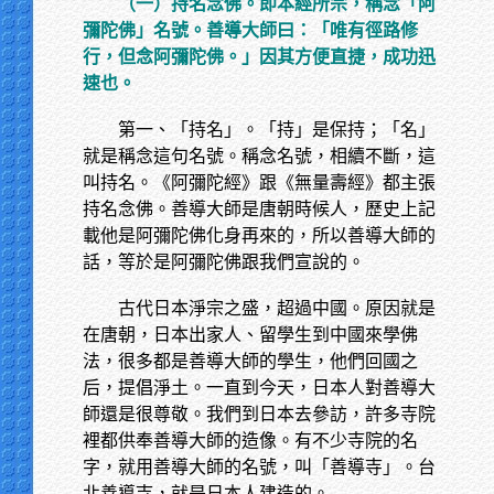
（一）持名念佛。即本經所宗，稱念「阿
彌陀佛」名號。善導大師曰：「唯有徑路修
行，但念阿彌陀佛。」因其方便直捷，成功迅
速也。
第一、「持名」。「持」是保持；「名」
就是稱念這句名號。稱念名號，相續不斷，這
叫持名。《阿彌陀經》跟《無量壽經》都主張
持名念佛。善導大師是唐朝時候人，歷史上記
載他是阿彌陀佛化身再來的，所以善導大師的
話，等於是阿彌陀佛跟我們宣說的。
古代日本淨宗之盛，超過中國。原因就是
在唐朝，日本出家人、留學生到中國來學佛
法，很多都是善導大師的學生，他們回國之
后，提倡淨土。一直到今天，日本人對善導大
師還是很尊敬。我們到日本去參訪，許多寺院
裡都供奉善導大師的造像。有不少寺院的名
字，就用善導大師的名號，叫「善導寺」。台
北善導寺，就是日本人建造的。