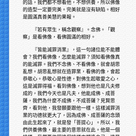
的話，我們都不想看他，不想供養，所以佛像
的造型一定要完美。完美就是沒有缺陷。相好
是圓滿真善美慧的果報。
『若有眾生，稱念觀察』。念佛。「觀
察」是看佛像，看佛圓滿的相好。
『皆能滅罪消業』，這一句諸位能不能體
會？我們看佛像，怎麼能滅罪？須知看佛像真
的能滅罪。我們不念佛、不看佛像，就會胡思
亂想。胡思亂想就在造罪業，看佛的像，會起
恭敬心。恭敬心是性德，對佛生起敬愛之心，
這是滅罪得福。看到佛像，想到他也是凡夫修
成的，我們今天也是凡夫，他能成佛、成菩
薩，我們為什麼不成佛，不成菩薩？見賢思
齊，看到他，我發願要跟他一樣。這樣滅罪消
業的功德就更大了，因為成佛、成菩薩的念頭
由此生起來了，就是發「菩提心」。所以，我
們供養佛像，最主要的意思就在此。他是一個