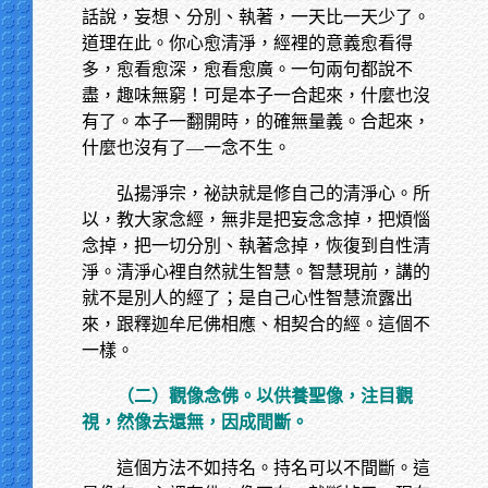
話說，妄想、分別、執著，一天比一天少了。
道理在此。你心愈清淨，經裡的意義愈看得
多，愈看愈深，愈看愈廣。一句兩句都說不
盡，趣味無窮！可是本子一合起來，什麼也沒
有了。本子一翻開時，的確無量義。合起來，
什麼也沒有了—一念不生。
弘揚淨宗，祕訣就是修自己的清淨心。所
以，教大家念經，無非是把妄念念掉，把煩惱
念掉，把一切分別、執著念掉，恢復到自性清
淨。清淨心裡自然就生智慧。智慧現前，講的
就不是別人的經了；是自己心性智慧流露出
來，跟釋迦牟尼佛相應、相契合的經。這個不
一樣。
（二）觀像念佛。以供養聖像，注目觀
視，然像去還無，因成間斷。
這個方法不如持名。持名可以不間斷。這