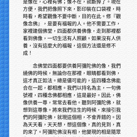
是像在，心裡有佛；像不在，就斷掉了。現在
方便，我們把像照下來，影印裝在口袋裡，時
時看，希望觀像不要中斷，目的在此。修『觀
像念佛』，是要有福報的人。他不需要工作，
家裡建個佛堂，四面都供養佛像，走到那裡都
看到佛像，一切生活有人照顧。如果沒有人供
養，沒有這麼大的福報，這個方法還是修不
成！
念佛堂四面都要供養阿彌陀佛的像，我們
繞佛的時候，無論你在那裡，眼睛都看到佛，
這才真正如法。總是儘可能的，這四種念佛能
合在一起，都相應。我們以持名為主，一句佛
號裡，四種念佛都相應，這是最好。因此，佛
像供養一尊，常常去看他。聽到阿彌陀佛，就
想到這尊像。將來我們往生的時候，來接引我
們的阿彌陀佛，就現這個相，不會弄錯的。因
為天天看，天天想，想這個像，真的見到，真
的來了。阿彌陀佛沒有相，他變現的相是隨眾