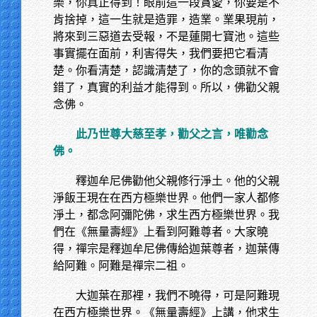
樂，你真正得到！眼前這一段貪愛，你要是不
肯捨掉，這一生就是造罪，造業。業果現前，
將來到三惡道去受報，不是蓮開七寶池。這些
事實擺在面前，利害得失，我們要把它看清
楚。你看清楚，認識清楚了，你的念頭就不會
錯了，真實的利益才能得到。所以，佛勸父親
念佛。
此乃世尊大慈至孝，勸父之言，唯勸念
佛。
釋迦牟尼佛勸他父親修行淨土。他的父親
淨飯王現在在西方極樂世界。他們一家人都修
淨土，都念阿彌陀佛，求生西方極樂世界。我
們在《無量壽經》上看到阿難尊者。大家曉
得，禪宗是釋迦牟尼佛傳給迦葉尊者，迦葉傳
給阿難。阿難是禪宗二祖。
大迦葉在那裡，我們不曉得，可是阿難現
在西方極樂世界。《無量壽經》上講，他求生