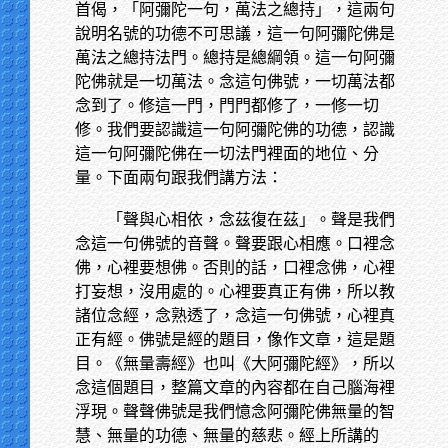
首偈，「阿彌陀一句，萬法之總持」，這兩句
說明名號的功德不可思議，這一句阿彌陀佛是
萬法之總持法門。總持是總綱領。這一句阿彌
陀佛就是一切萬法。念這句佛號，一切萬法都
念到了。修這一門，門門都修了，一修一切
修。我們要認識這一句阿彌陀佛的功德，認識
這一句阿彌陀佛在一切法門裡面的地位、分
量。下面兩句跟我們講方法：
「聲與心相依，念茲復在茲」。聲是我們
念這一句佛號的音聲。聲要跟心相應。口裡念
佛，心裡要想佛。否則的話，口裡念佛，心裡
打妄想，沒用處的。心裡要真正有佛，所以教
諸位念經，念熟透了，念這一句佛號，心裡真
正有經。佛號是經的題目，像作文章，這是題
目。《無量壽經》也叫《大阿彌陀經》，所以
念這個題目，整篇文章的內容都在自己腦海裡
浮現。聲聲佛號是我們憶念阿彌陀佛無量的智
慧、無量的功德、無量的慈悲。經上所講的