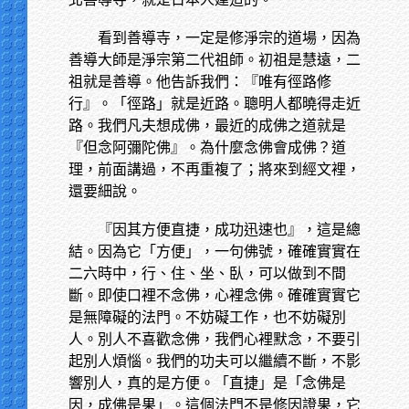
看到善導寺，一定是修淨宗的道場，因為
善導大師是淨宗第二代祖師。初祖是慧遠，二
祖就是善導。他告訴我們：『唯有徑路修
行』。「徑路」就是近路。聰明人都曉得走近
路。我們凡夫想成佛，最近的成佛之道就是
『但念阿彌陀佛』。為什麼念佛會成佛？道
理，前面講過，不再重複了；將來到經文裡，
還要細說。
『因其方便直捷，成功迅速也』，這是總
結。因為它「方便」，一句佛號，確確實實在
二六時中，行、住、坐、臥，可以做到不間
斷。即使口裡不念佛，心裡念佛。確確實實它
是無障礙的法門。不妨礙工作，也不妨礙別
人。別人不喜歡念佛，我們心裡默念，不要引
起別人煩惱。我們的功夫可以繼續不斷，不影
響別人，真的是方便。「直捷」是「念佛是
因，成佛是果」。這個法門不是修因證果，它