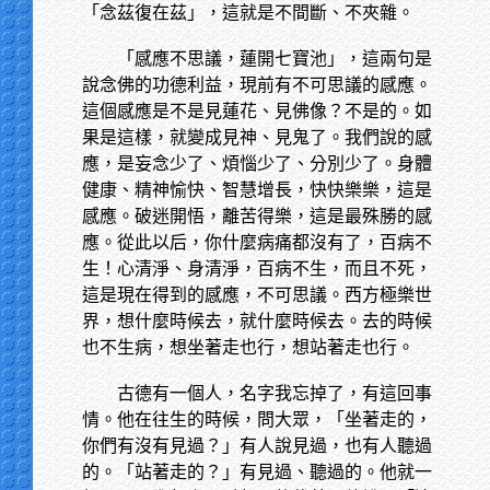
「念茲復在茲」，這就是不間斷、不夾雜。
「感應不思議，蓮開七寶池」，這兩句是
說念佛的功德利益，現前有不可思議的感應。
這個感應是不是見蓮花、見佛像？不是的。如
果是這樣，就變成見神、見鬼了。我們說的感
應，是妄念少了、煩惱少了、分別少了。身體
健康、精神愉快、智慧增長，快快樂樂，這是
感應。破迷開悟，離苦得樂，這是最殊勝的感
應。從此以后，你什麼病痛都沒有了，百病不
生！心清淨、身清淨，百病不生，而且不死，
這是現在得到的感應，不可思議。西方極樂世
界，想什麼時候去，就什麼時候去。去的時候
也不生病，想坐著走也行，想站著走也行。
古德有一個人，名字我忘掉了，有這回事
情。他在往生的時候，問大眾，「坐著走的，
你們有沒有見過？」有人說見過，也有人聽過
的。「站著走的？」有見過、聽過的。他就一