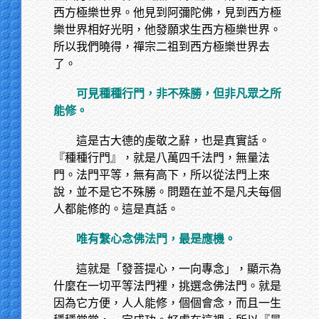
西方極樂世界。他見到阿彌陀佛，見到西方極
樂世界相好光明，他發願求生西方極樂世界。
所以我們曉得，禪宗二祖到西方極樂世界去
了。
可見種種行門，非不殊勝，但非凡眾之所
能修。
這是古大德的虔敬之辭，也是真實話。
『種種行門』，就是八萬四千法門，無量法
門。法門平等，無有高下，所以從法門上來
說，並不是它不殊勝。問題在並不是凡夫每個
人都能修的。這是真話。
唯有繫心念佛法門，最是應機。
這就是「發菩提心，一向專念」，顯示為
什麼在一切平等法門裡，挑選念佛法門。就是
因為它方便，人人能修，個個會念，而且一生