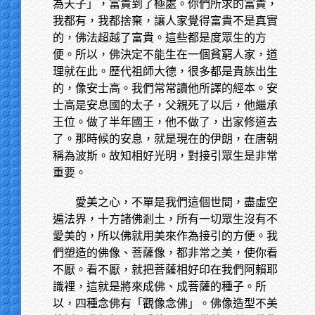
為天子」，富貴到了極處。你們所求的富貴，
我都有，我都捨棄，讓人家覺得富貴不是真實
的，佛法超越了富貴。這些都是度眾生的方
便。所以，佛決定不能生在一個貧窮人家，道
理就在此。歷代祖師大德，很多都是貴族出生
的，像安士高。我們常常讀他所譯的經本。安
士高是安息國的太子，父親死了以后，他繼承
王位。做了半年國王，他不做了，出家修道去
了。那時候的安息，就是現在的伊朗，在唐朝
稱為波斯。故知相好光明，對接引眾生是非常
重要。
愛美之心，不單是我們這個世間，盡虛空
遍法界，十方諸佛剎土，所有一切眾生沒有不
愛美的，所以佛就用美來作為接引的方便。我
們塑造的佛像、菩薩像，都非常之美，使你看
不厭。看不厭，就把菩薩相好印在我們阿賴耶
識裡，這就是將來成佛、成菩薩的種子。所
以，四種念佛有「觀像念佛」。佛像造型不美