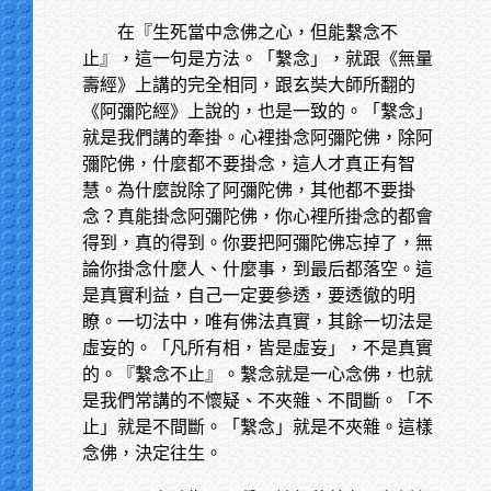
在『生死當中念佛之心，但能繫念不
止』，這一句是方法。「繫念」，就跟《無量
壽經》上講的完全相同，跟玄奘大師所翻的
《阿彌陀經》上說的，也是一致的。「繫念」
就是我們講的牽掛。心裡掛念阿彌陀佛，除阿
彌陀佛，什麼都不要掛念，這人才真正有智
慧。為什麼說除了阿彌陀佛，其他都不要掛
念？真能掛念阿彌陀佛，你心裡所掛念的都會
得到，真的得到。你要把阿彌陀佛忘掉了，無
論你掛念什麼人、什麼事，到最后都落空。這
是真實利益，自己一定要參透，要透徹的明
瞭。一切法中，唯有佛法真實，其餘一切法是
虛妄的。「凡所有相，皆是虛妄」，不是真實
的。『繫念不止』。繫念就是一心念佛，也就
是我們常講的不懷疑、不夾雜、不間斷。「不
止」就是不間斷。「繫念」就是不夾雜。這樣
念佛，決定往生。