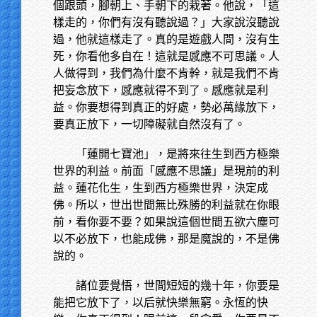
個跟頭，腳朝上、手朝下的栽著。他說，「這
樣走的，你們有沒有聽說過？」大家說沒聽說
過，他就這樣走了。真的是遊戲人間，沒有生
死，你看他多自在！這就是感應不可思議。人
人做得到，我們為什麼不肯幹，就是我們不肯
把妄念放下，感應就得不到了。感應就是利
益。你要想得到真正的好處，勢必萬緣放下，
要真正放下，一切障礙就自然沒有了。
「蓮開七寶池」，是將來往生到西方極樂
世界的利益。前面「感應不思議」是現前的利
益。蓮花化生，生到西方極樂世界，決定成
佛。所以，世出世間無比殊勝的利益就在你眼
前，看你要不要？如果說這個世間五欲六塵可
以不必放下，也能成佛，那是魔說的，不是佛
說的。
諸位要覺悟，世間短短的幾十年，你要是
能把它放下了，以后就快樂無窮。永恆的快