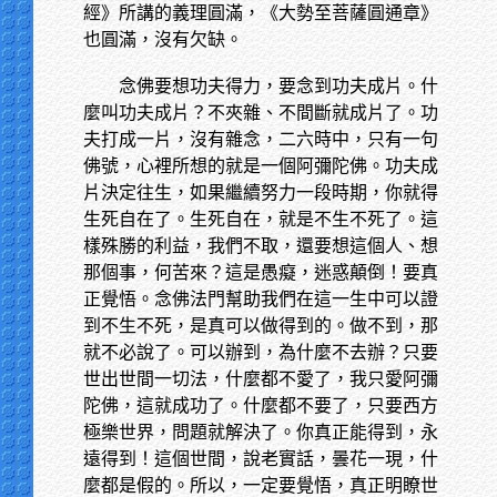
經》所講的義理圓滿，《大勢至菩薩圓通章》
也圓滿，沒有欠缺。
念佛要想功夫得力，要念到功夫成片。什
麼叫功夫成片？不夾雜、不間斷就成片了。功
夫打成一片，沒有雜念，二六時中，只有一句
佛號，心裡所想的就是一個阿彌陀佛。功夫成
片決定往生，如果繼續努力一段時期，你就得
生死自在了。生死自在，就是不生不死了。這
樣殊勝的利益，我們不取，還要想這個人、想
那個事，何苦來？這是愚癡，迷惑顛倒！要真
正覺悟。念佛法門幫助我們在這一生中可以證
到不生不死，是真可以做得到的。做不到，那
就不必說了。可以辦到，為什麼不去辦？只要
世出世間一切法，什麼都不愛了，我只愛阿彌
陀佛，這就成功了。什麼都不要了，只要西方
極樂世界，問題就解決了。你真正能得到，永
遠得到！這個世間，說老實話，曇花一現，什
麼都是假的。所以，一定要覺悟，真正明瞭世