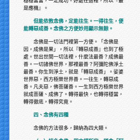
穩穩當當，一定成功。好處在這裡，所以『最
是應機』。
但能依教念佛，定能往生。一得往生，便
能轉惡成善。念佛之方便妙用顯示無餘。
念佛是一切法門裡第一方便。「念佛是
因，成佛是果」，所以『轉惡成善』也到了極
處。世出世間一切法裡，什麼法最善？成佛最
善。一切諸佛世界，那裡最善？阿彌陀佛淨土
最善。你生到淨土，就是「轉惡成善」。娑婆
世界惡，西方極樂世界善。一往生，轉惡成
善。凡夫惡，佛菩薩善。一生到西方極樂世界
就成菩薩、成佛了。轉得最快，也轉得穩當，
轉得徹底，轉得究竟。
四、念佛有四種
念佛的方法很多，歸納為四大類。