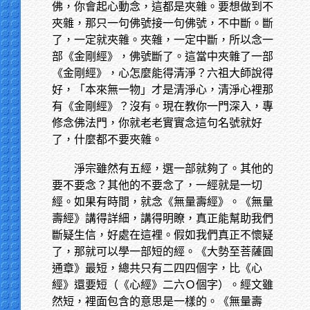
佛，你會起心動念，這都是夾雜。要想做到不
夾雜，那只一句佛號接一句佛號，不中斷。斷
了，一定就夾雜。夾雜，一定中斷，所以念一
部《金剛經》，佛號斷了。這當中夾雜了一部
《金剛經》，心怎麼能得清淨？六祖大師說得
好，「本來無一物」才是清淨心，清淨心裡那
有《金剛經》？沒有。現在教你一門深入，專
修念佛法門，你就老老實實念這句名號就好
了，什麼都不要夾雜。
淨宗雖然有五經，選一部就夠了。其他的
要不要念？其他的不要念了，一經就是一切
經。如果有時間，就念《無量壽經》。《無量
壽經》講得詳細，講得明瞭，真正能幫助我們
斷疑生信，好處在這裡。假如我們真正不懷疑
了，那就可以學一部短的經。《大勢至菩薩圓
通章》最短，總共只有二四四個字，比《心
經》還要短（《心經》二六Ｏ個字）。經文雖
然短，裡面包含的意思是一樣的。《無量壽