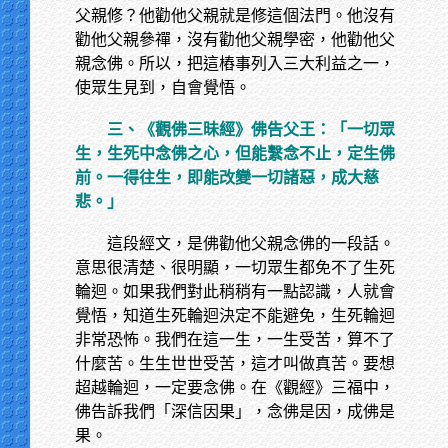
父親修？他勸他父親就是修這個法門。他沒有
勸他父親參禪，沒有勸他父親學密，他勸他父
親念佛。所以，把這樁事列入三大利益之一，
使眾生見到，自會覺悟。
三、《觀佛三昧經》佛告父王：「一切眾
生，生死中念佛之心，但能繫念不止，定生佛
前。一得往生，即能改變一切諸惡，成大慈
悲。」
這段經文，是佛勸他父親念佛的一段話。
意思很清楚、很明顯，一切眾生都免不了生死
輪迴。如果我們對此稍稍有一點認識，人就會
覺悟，知道生死輪迴決定不能避免，生死輪迴
非常恐怖。我們在這一生，一生受苦，算不了
什麼苦。生生世世受苦，這才叫做真苦。要想
超越輪迴，一定要念佛。在《觀經》三福中，
佛告訴我們「深信因果」，念佛是因，成佛是
果。