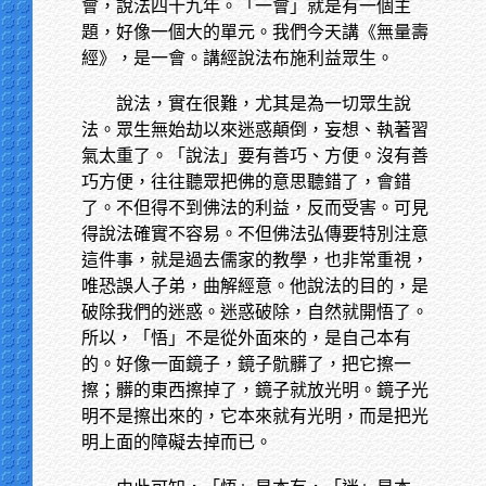
會，說法四十九年。「一會」就是有一個主
題，好像一個大的單元。我們今天講《無量壽
經》，是一會。講經說法布施利益眾生。
說法，實在很難，尤其是為一切眾生說
法。眾生無始劫以來迷惑顛倒，妄想、執著習
氣太重了。「說法」要有善巧、方便。沒有善
巧方便，往往聽眾把佛的意思聽錯了，會錯
了。不但得不到佛法的利益，反而受害。可見
得說法確實不容易。不但佛法弘傳要特別注意
這件事，就是過去儒家的教學，也非常重視，
唯恐誤人子弟，曲解經意。他說法的目的，是
破除我們的迷惑。迷惑破除，自然就開悟了。
所以，「悟」不是從外面來的，是自己本有
的。好像一面鏡子，鏡子骯髒了，把它擦一
擦；髒的東西擦掉了，鏡子就放光明。鏡子光
明不是擦出來的，它本來就有光明，而是把光
明上面的障礙去掉而已。