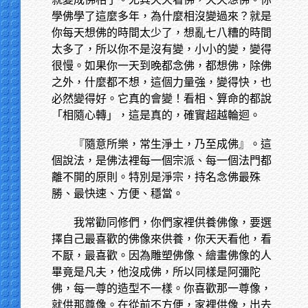
學佛學了這麼多年，為什麼相沒變過來？就是
你每天想佛的時間太少了，想亂七八糟的時間
太多了，所以你不是沒有變，小小的變，變得
很慢。如果你一天到晚都念佛，都想佛，除佛
之外，什麼都不想，這個力量強，變得快，也
必然變得好。它真的會變！看相、算命的都說
「相隨心轉」，這是真的，確實超越輪迴。
『隨意所樂，常生淨土，乃至成佛』。這
個說法，是佛法裡每一個宗派、每一個法門都
離不開的原則。特別是淨宗，持名念佛最殊
勝、最快速、方便、穩當。
我常勸同修們，你們家裡供養佛像，要選
擇自己最喜歡的佛像來供養，你天天看他，看
不厭，最喜歡。因為雕塑佛像、繪畫佛像的人
畢竟是凡夫，他沒成佛，所以同樣是阿彌陀
佛，每一尊的造型不一樣。你喜歡那一尊像，
就供那尊像。在從前不方便，家裡供像，出去