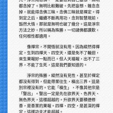
都念掉了。無明比較難破。先把妄想、雜念念
掉，就能得念佛三昧。念佛三昧就是禪定。得
到定之后，繼續不斷再用功，念到智慧現前，
豁然大悟，那就是無明也破了幾分。這是淨宗
方法之妙，所以稱為殊勝，一切諸佛都讚歎，
任何根性都適用。
像禪宗，不開悟就沒有用。因為縱然得禪
定，生到四禪天、四空天，還是免不了輪迴，
來生果報好一點而已。但人天福報，出不了三
界，不能了生死，這是我們要知道的。
淨宗的殊勝，縱然沒有見性，甚至於禪定
都沒有得到，但能帶業往生，橫出三界。這是
別宗裡沒有的。它能「橫生」，不像其他宗是
「豎出」。豎出一定是先在欲界天、色界天、
無色界天，這樣超越的。升欲界天要積德修
善，是善業的果報。四禪、四空，是甚深的禪
定，這樣功夫才能超越。