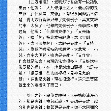
《西方確指》，覺明妙行菩薩有一段話很
重要，他說：「大凡修淨土之人，最忌諱的是
夾雜。」什麼是「夾雜」，有很多同修搞不清
楚。覺明妙行菩薩只舉了幾個例子，其實夾雜
的東西太多了。他舉的幾個例子，是學佛人的
通病。他說：「什麼叫夾雜？」「又是誦
經」，這「經」指非本宗經典，念《金剛
經》、念《法華經》，念經是夾雜。「又持
咒」，像我們通常持的楞嚴咒、大悲咒、十小
咒、六字大明咒，這也是夾雜。「又作會」，
作會就是法會。台灣的法會很多。「又好說些
沒要緊的禪」，在一塊兒討論口頭禪，也是夾
雜。「還要說一些吉凶禍福、見神見鬼的
話」，這也是夾雜，現在很流行。這只是菩薩
說出來的幾樁例子而已。
除此之外，諸位要曉得，凡是妨礙清淨心
的，都是夾雜。換句話說，打妄想是夾雜；起
分別也是夾雜；執著更是夾雜。你不念阿彌陀