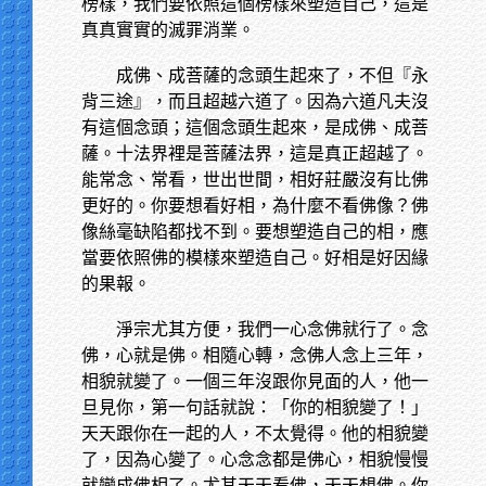
榜樣，我們要依照這個榜樣來塑造自己，這是
真真實實的滅罪消業。
成佛、成菩薩的念頭生起來了，不但『永
背三途』，而且超越六道了。因為六道凡夫沒
有這個念頭；這個念頭生起來，是成佛、成菩
薩。十法界裡是菩薩法界，這是真正超越了。
能常念、常看，世出世間，相好莊嚴沒有比佛
更好的。你要想看好相，為什麼不看佛像？佛
像絲毫缺陷都找不到。要想塑造自己的相，應
當要依照佛的模樣來塑造自己。好相是好因緣
的果報。
淨宗尤其方便，我們一心念佛就行了。念
佛，心就是佛。相隨心轉，念佛人念上三年，
相貌就變了。一個三年沒跟你見面的人，他一
旦見你，第一句話就說：「你的相貌變了！」
天天跟你在一起的人，不太覺得。他的相貌變
了，因為心變了。心念念都是佛心，相貌慢慢
就變成佛相了。尤其天天看佛，天天想佛。你