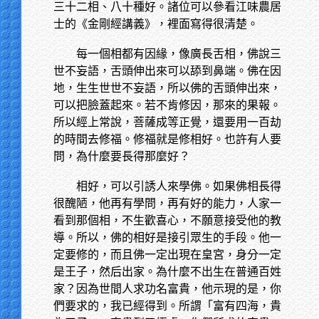
三十二相、八十種好。諸位可以參看江味農居
士的《金剛經講義》，裡面寫得很清楚。
每一個相都有因緣，像廣長舌相，佛說三
世不妄語，舌頭伸出來可以舔到鼻端。佛在因
地，生生世世不妄語，所以佛的舌頭伸出來，
可以把臉蓋起來。若不肯修因，那來的果報。
所以經上常說，菩薩成等正覺，還要用一百劫
的時間去修福。修福就是修相好。也許有人要
問，為什麼要長得那麼好？
相好，可以引誘人來學佛。如果佛相長得
很醜陋，他再有學問，再有好的能力，人家一
看到那個相，不生歡喜心，不願意接受他的教
導。所以，佛的相好是接引眾生的手段。他一
定要修的，而且佛一定出現在皇宮，身分一定
是王子，然后出家。為什麼不出生在普通百姓
家？因為世間人求功名富貴，他示現的是，你
們要求的，我已經得到。所謂「富有四海，貴