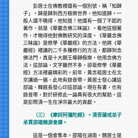
彭居士在佛教裡還有一個別號，稱「知歸
子」。歸是歸到西方極樂世界，他知道歸。一
般人還不曉得，他知道！他還有一個了不起的
著作，就是《華嚴念佛三昧論》。看他這個著
作，才曉得他對佛教研究的深度。《華嚴念佛
三昧論》是修學《華嚴經》的方法。他將《華
嚴經》裡講的二千多種修行的方法，都歸到念
佛法門，真是十大願王導歸極樂，他用念佛方
法。這部論，文字雖然不多，卻是修學《華嚴
經》方法裡最精彩的。前年，黃念祖居士在北
京講過一遍，此地有錄音帶。黃居士發心講這
部論，韓館長發心印這部論。現在有書，也有
錄音帶，對於研修此一論典有很大的幫助。這
是彭際清一生在淨宗最大的貢獻。
（三）《摩訶阿彌陀經》。清菩薩戒弟子
承貫邵陽魏源會譯。
這是一個會集本。邵陽在湖南。魏居士是