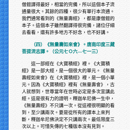
僧鎧譯得最好，相當的完備，所以這個本子流
通量很大。其餘的四種，很少有單行本流通。
我們通常看到的《無量壽經》，都是康僧鎧的
本子。這個本子雖然翻譯得很完備，諸位仔細
去看看，還有許多地方不好念，也不好講。
（四）《無量壽如來會》。唐南印度三藏
菩提流志譯。（公元七Ｏ六—七一三）
這一部經在《大寶積經》裡。《大寶積
經》是一部大經，是一個很大的單元。《無量
壽經如來會》在《大寶積經》裡，是一個小單
元。因為《大寶積經》裡有《無量壽會》，古
人就想到，世尊當年在世時必定是多次宣講此
經。這是很有力的證明。釋迦牟尼佛一生中，
《無量壽經》不只講一次。從這裡很明顯的看
到，至少講兩次。要是從所有的譯本上來判
斷，釋迦牟尼佛決定不只講兩次。最低限度三
次以上。可惜失傳的七種版本沒有見到。