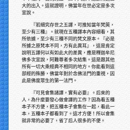
大的出入。這就證明，佛當年在世必定是多次
宣說。
『若細究存世之五譯，可推知當年梵筴，
至少有三種』。就現在五種譯本內容細看，其
所依據，至少有三種不同的梵文原本。『必是
所據之原梵本不同，方有此異耳』，這是肯定
說明五譯何以有如此大的差異，應是釋迦牟尼
佛多次宣說，阿難尊者多次結集。這是跟其他
所有一切大乘經典不相同的地方。你能看到這
部經的殊勝，佛當年對於念佛法門的重視，因
此是佛度眾生的第一法門。
『可見會集諸譯，實有必要』。后來的
人，為什麼要發心做會譯的工作？因為看五種
本子不方便，把五種本子會集在一起，看此一
本，五種本子都看到了。這才方便！所以會集
就非常的必要了，省了后人很多的不便。