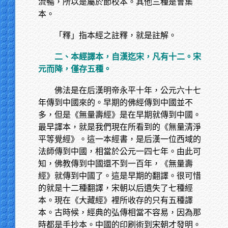
流暢，所以是屬於節校本。其他三種是會集
本。
「釋」指本經之註釋，就是註解。
二、本經譯本，自漢迄宋，凡有十二。宋
元而降，僅存五種。
佛法是在后漢明帝永平十年，公元六十七
年傳到中國來的。早期的佛經傳到中國並不
多，但是《無量壽經》是在早期就傳到中國。
最早譯本，就是我們現在所看到的《無量清淨
平等覺經》。這一本經書，是后漢一位西域的
法師傳到中國，相當於公元一四七年。由此可
知，佛教傳到中國還不到一百年，《無量壽
經》就傳到中國了。這是早期的翻譯。很可惜
的就是十二種翻譯，宋朝以后遺失了七種經
本。現在《大藏經》裡所收存的只有五種譯
本。古時候，經典的弘傳相當不容易，因為那
時都是手抄本。中國的印刷術到宋朝才發明。