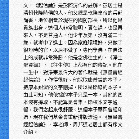
文，《起信論》是彭際清作的註解。彭居士是
清朝乾隆時候的人。他父親是乾隆皇帝的兵部
尚書，地位相當於現在的國防部長，所以他是
貴族出身。這個人非常聰明，實在講，也是再
來人，不是普通人。他少年及第，沒有滿二十
歲，就考中了進士。因為家庭環境好，只做了
很短時的官，以后不做了，專門學佛，在佛法
上的成就非常殊勝。他是念佛往生的，《淨土
聖賢錄》、《往生傳》上都有他的傳記。他在
一生中，對淨宗最偉大的著作就是《無量壽經
起信論》，作得很好。他採取康僧鎧的本子，
把康本艱澀的文字刪掉，所以是節錄的本子。
由此可知，他依據的本子只是一本，其他的四
本沒有採取，不能算是會集。節校本文字通
暢，我們念起來很舒服。這個本子華岡曾經印
過，現在我們基金會重新排版流通。《無量壽
經起信論》，李老師、周邦道老居士都有序文
介紹。