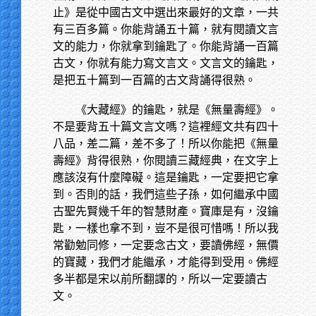
止》是從中國古文中選出來最好的文章，一共
有三百多篇。你能背誦五十篇，就有閱讀文言
文的能力，你就拿到鑰匙了。你能背誦一百篇
古文，你就有能力寫文言文。文言文的鑰匙，
是把五十篇到一百篇的古文背誦得很熟。
《大藏經》的鑰匙，就是《無量壽經》。
不是要背五十篇文言文嗎？這裡經文共有四十
八品，差二篇，差不多了！所以你能把《無量
壽經》背得很熟，你閱讀三藏經典，在文字上
應該沒有什麼障礙。這是鑰匙，一定要把它拿
到。否則的話，我們這些子孫，如何繼承中國
古聖先賢幾千年的智慧財產。寶庫是有，沒鑰
匙，一樣也拿不到，豈不是很可惜嗎！所以我
常勸勉同修，一定要念古文，要讀佛經，無價
的寶藏，我們才能繼承，才能得到受用。佛經
多半都是宋以前所翻譯的，所以一定要讀古
文。