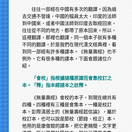
往往一部經在中國有多次的翻譯。因為過
去交通不發達，中國的幅員太大，印度的法師
到中國來，或者中國法師到印度去取經回來，
往往從不同的地方，都帶了原本回來。所以，
這裡翻譯，那裡也翻譯，同一個本子就有多種
不同的翻譯，於是我們在現代漢文經典裡，看
到同一部經有許多種譯本。《無量壽經》也不
例外，它有很多種的譯本，下面會跟諸位介
紹。
「會校」指根據諸種原譯而會集校訂之
本。「釋」指本經諸本之註釋。
《無量壽經》會校的本子，到現在總共有
四種。四種裡有三種是會集本，一種是校訂
本。彭際清居士的《無量壽經起信論》，屬於
校訂本，也可以說是節校（節錄、校正）本。
他用的是康僧鎧的譯本，把它更精簡，文字更