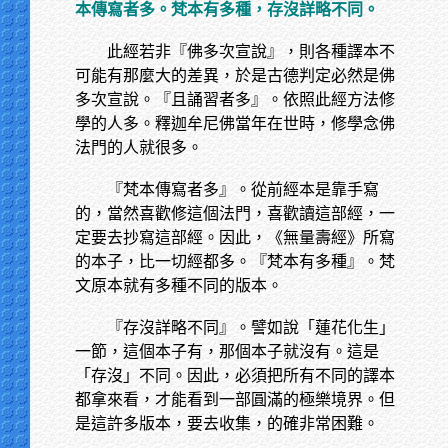
本傳寫者多。梵本有多種，存沒詳略不同。
此經若非『佛多次宣說』，則各種譯本不
可能有那麼大的差異，於是古德判定必然是佛
多次宣說。『且誦習者多』。依照此經方法修
學的人多。釋迦牟尼佛當年在世時，修學念佛
法門的人就很多。
『梵本傳寫者多』。從前經本是靠手寫
的，當然喜歡修這個法門，喜歡讀這部經，一
定要去抄寫這部經。因此，《無量壽經》所寫
的本子，比一切經都多。『梵本有多種』。梵
文原本就有多種不同的版本。
『存沒詳略不同』。譬如說「蓮花化生」
一節，這個本子有，那個本子就沒有。這是
「存沒」不同。因此，必須把所有不同的譯本
都拿來看，才能看到一部圓滿的極樂境界。但
是這許多版本，要去收集，的確非常困難。