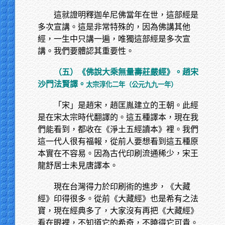
這就證明釋迦牟尼佛當年在世，這部經是
多次宣講。這是非常特殊的，因為佛講其他
經，一生中只講一遍，唯獨這部經是多次宣
講。我們要體認其重要性。
（五）《佛說大乘無量壽莊嚴經》。趙宋
沙門法賢譯。
太宗淳化二年（公元九九一年）
「宋」是趙宋，趙匡胤建立的王朝。此經
是在宋太宗時代翻譯的。這五種譯本，現在我
們能看到，都收在《淨土五經讀本》裡。我們
這一代人很有福報，從前人要想看到這五種原
本實在不容易。因為古代印刷流通稀少，宋王
龍舒居士未見唐譯本。
現在台灣得力於印刷術的進步，《大藏
經》印得很多。從前《大藏經》也是希有之法
寶，現在經典多了，大家沒有再把《大藏經》
看在眼裡，不知道它的希奇，不曉得它可貴。