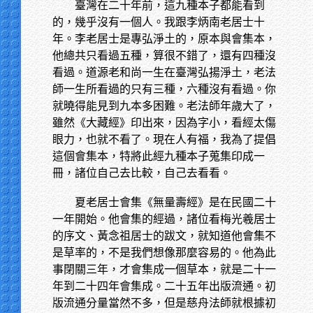
臺灣在二十年前，這九種本子都能看到
的，幾乎沒有一個人。我跟李炳南老居士十
年。李老居士是專弘淨土的，原本與會集本，
他總共只看過五種，算很不錯了，還有四種沒
看過。道源老和尚一生在臺灣弘揚淨土，老法
師一生所看過的只有三種，六種沒有看過。你
就曉得能見到九本多困難。老法師年歲大了，
雖然《大藏經》印出來，因為字小，看經太傷
眼力，也就不看了。現在人有福，我為了提倡
這個會集本，特將此經九種本子蒐集印成一
冊，諸位自己去比較，自己去看看。
夏老居士會集《無量壽經》是在民國二十
一年開始。他會集的經過，諸位看梅光羲居士
的序文、黃念祖居士的跋文，就知道他會集不
是草率的，不是我們想像那麼容易的。他為此
事閉關三年，才會集成一個草本，就是二十一
年到二十四年會集成。二十五年出版流通。初
版流通分量當然不多，但是慈舟法師就根據初