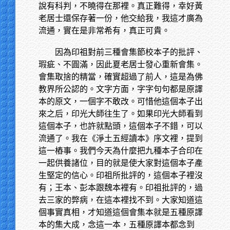
說有科判，不曉得在那裡。真正難得，幸好黃
老居士還保存著一份，他交給我，我這才廣為
流通，實在是非常希有，真正可貴。
因為印祖對前三種會集節校本子的批評、
瑕疵、不圓滿，因此夏老居士發心重新會集。
會集取捨的精當，確實超過了前人，這是為佛
教界所公認的。文字方面，字字句句都是原譯
本的原文，一個字不敢改。可惜他這個本子出
來之后，印光大師往生了。如果印光大師看到
這個本子，也許就點頭，這個本子不錯，可以
流通了。我在《淨土五經讀本》序文裡，提到
這一樁事。我們今天為什麼把九種本子合印在
一起供養諸位，目的就是使大家對這個本子產
生堅定的信心。印祖所批評的，這個本子裡沒
有；王本、彭本跟魏本裡有。印祖批評的，過
去三家的弊病，在這本裡找不到。大家知道這
個事實真相，才知道這個會集本就是五種原譯
本的集大成，念這一本，五種原譯本都念到