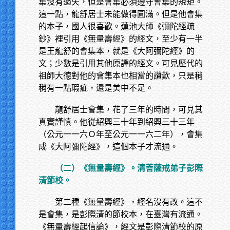
集沒有過失，但是會集必須遵守會集的規矩。
這一點，龍舒居士未能做得圓滿。但是他會集
的本子，國人很喜歡。蓮池大師《彌陀經疏
鈔》裡引用《無量壽經》的經文，至少有一半
是王龍舒的會集本，就是《大阿彌陀經》的
文；少數是引用其他原譯的經文。可見歷代的
祖師大德對他的會集本也相當的讚歎，只是稍
稍有一點瑕疵，還是美中不足。
龍舒居士會集，花了三年的時間，可見其
真實謹慎。他從紹興三十年到紹興三十三年
（公元一一六Ｏ年至公元一一六二年），會集
成《大阿彌陀經》，這個本子才流通。
（二）《無量壽經》。清菩薩戒弟子彭際
清節校。
第二種《無量壽經》，經名沒有改。這不
是會集，是彭際清的節校本，在臺灣有流通。
《無量壽經起信論》，經文是彭際清節校的原