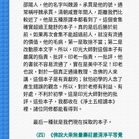
邵陽人，他的名字叫魏源。承貫是他的號。通
常稱呼魏承貫。清朝咸豐年間人，距離我們比
較近了。他是五種原譯本都看到了。這個會集
確實超過王龍舒的本子。真的是后后勝於前
前。如果再次會集不能超過前人，就沒有流通
的價值。他的毛病，第一是取捨不當；第二是
改動原本文字。所以，印光大師對這個本子有
嚴厲的指責、批評。印老一指責，一批評，他
的書就不容易流通了，實在是美中不足！印老
也說，對於一個真正通達教理、念佛的人來
講，這個本子是有貢獻的；就怕初學的人念了
產生錯誤的觀念。所以，對於老修有利益、有
好處，不利於初學。這是印光大師對他的批
評。這些本子，我都收在《淨土五經讀本》
裡，諸位同修都能看得到。
最后一種就是我們現在採取的本子。
（四）《佛說大乘無量壽莊嚴清淨平等覺