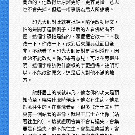
問題的，他改得比原譯更好，更容易懂，意思
也不會失掉。但這一樁事情為后人所詬病。
印光大師對此就有批評。隨便改動經文，
怕的是開了這個例子，以后的人看佛經看不
懂，這個字恐怕是錯的，隨便把它改一下。我
改一下，你改一下，改到后來經典就面目全
非，不能看了。印光大師反對是這個道理，因
此決不能改動。你如果有意見，可以在旁邊註
明，這個字應該做什麼樣的字更通暢。註明可
以，不能改動原文。這是后人對他不滿的地
方。
龍舒居士的成就非凡，他念佛的功夫是預
知時至，曉得什麼時候走。他沒有生病，他是
站著往生的。在臺灣看到，很多《淨土文》首
頁有一個站著的畫像，就是王居士立化像（站
著往生的）。這就證明會集不會有過失，會集
要是有過失，他不能往生。會集是應當的，會