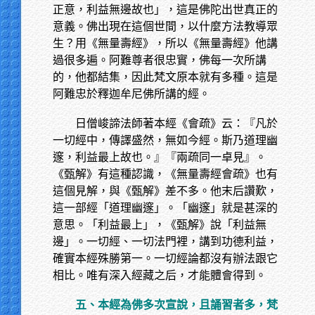
正意，利益無邊故也」，這是佛陀出世真正的
意義。佛出現在這個世間，以什麼方法教導眾
生？用《無量壽經》，所以《無量壽經》他講
過很多遍。阿難尊者很忠實，佛每一次所講
的，他都結集，因此梵文原本就有多種。這是
阿難忠於釋迦牟尼佛所講的經。
日僧峻諦法師著本經《會疏》云：『凡於
一切經中，傳譯盛然，無如今經。斯乃道理幽
邃，利益最上故也。』『兩疏同一卓見』。
《甄解》有這種認識，《無量壽經會疏》也有
這個見解，與《甄解》差不多。他末后讚歎，
這一部經「道理幽邃」。「幽邃」就是甚深的
意思。「利益最上」，《甄解》說「利益無
邊」。一切經、一切法門裡，講到功德利益，
確實本經殊勝第一。一切經論都沒有辦法跟它
相比。唯有深入經藏之后，才能體會得到。
五、本經為佛多次宣說，且誦習者多，梵