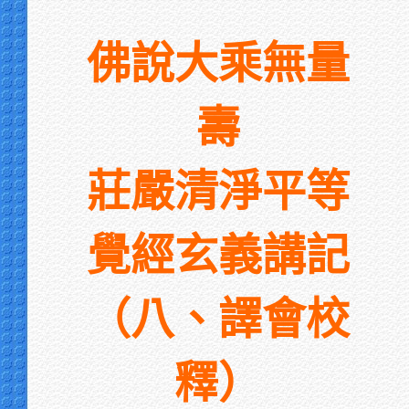
佛說大乘無量
壽
莊嚴清淨平等
覺經玄義講記
（
八、譯會校
釋）