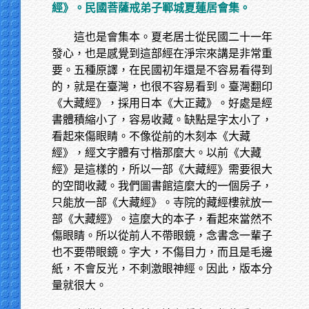
經》。民國菩薩戒弟子鄆城夏蓮居會集。
這也是會集本。夏老居士從民國二十一年
發心，也是感覺到這部經在淨宗來講是非常重
要。五種原譯，在民國初年還是不容易看得到
的，就是在臺灣，也很不容易看到。臺灣翻印
《大藏經》，採用日本《大正藏》。好處是經
書體積縮小了，容易收藏。缺點是字太小了，
看起來傷眼睛。不像從前的木刻本《大藏
經》，經文字體有寸楷那麼大。以前《大藏
經》是這樣的，所以一部《大藏經》需要很大
的空間收藏。我們圖書館這麼大的一個房子，
只能放一部《大藏經》。寺院的藏經樓就放一
部《大藏經》。這麼大的本子，看起來當然不
傷眼睛。所以從前人不帶眼鏡，念書念一輩子
也不要帶眼鏡。字大，不傷目力，而且是毛邊
紙，不會反光，不刺激眼神經。因此，版本分
量就很大。