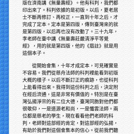
版在濟南講《無量壽經》。他有科判，我們都
印出來了。科判依據的是初版。以后，夏老居
士不斷再修訂、再校正，一直到十年之后，才
完成了定本。定本是第四版，傳到臺灣來的就
是第四版，以后再也沒有改動了。三十九年，
李老師在臺中講《無量壽莊嚴清淨平等覺
經》，用的就是第四版，他的《眉註》就是用
這個本子。
從開始會集，十年才成定本，可見確實是
不容易。我們從慈舟法師的科判裡能看到初版
大概的樣子。以后不斷訂正的痕跡，也從科判
上能看得出來。我得到這份科判之后，決定附
在經后流通，這是非常有價值的。特別是在臺
灣弘揚淨宗的有二位大德，臺灣同胞對他們都
很敬仰，一是道源老和尚，一是懺雲法師。兩
位都是慈老的學生，現在看看他們老師的科
判，老師對這部經的肯定，對這部經的弘揚，
有助於我們對這個會集本的信心。從前我們聽