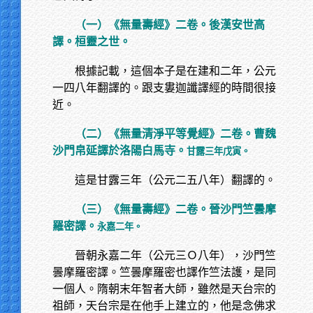
（一）《無量壽經》二卷。後漢安世高
譯。桓靈之世。
根據記載，這個本子是在建和二年，公元
一四八年翻譯的。跟支婁迦讖譯經的時間很接
近。
（二）《無量清淨平等覺經》二卷。曹魏
沙門帛延譯於洛陽白馬寺。
甘露三年戊寅。
這是甘露三年（公元二五八年）翻譯的。
（三）《無量壽經》二卷。晉沙門竺曇摩
羅密譯。
永嘉二年。
晉朝永嘉二年（公元三Ｏ八年），沙門竺
曇摩羅密譯。竺曇摩羅密也譯作竺法護，是同
一個人。隋朝末年智者大師，雖然是天台宗的
祖師，天台宗是在他手上建立的，他是念佛求