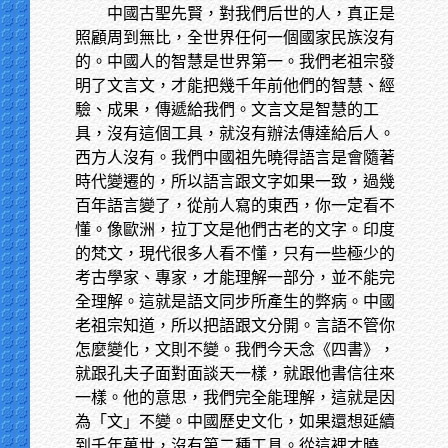
中國古聖先賢，對我們后世的人，真正是
照顧周到無比，全世界任何一個國家民族沒有
的。中國人的智慧是世界第一。我們老祖宗發
明了文言文，才能把幾千年前他們的智慧、經
驗、成果，傳遞給我們。文言文是智慧的工
具，沒有這個工具，就沒有辦法傳達給后人。
西方人沒有。我們中國祖先曉得語言是會隨著
時代變遷的，所以語言跟文字如果一致，過幾
百年語言變了，從前人寫的東西，你一定看不
懂。像歐洲，拉丁文是他們古老的文字。印度
的梵文，現代很多人看不懂，只有一些極少的
考古學家、專家，才能理解一部分，並不能完
全理解。這就是語文同步所產生的弊病。中國
老祖宗知道，所以把語跟文分開。言語不管你
怎麼變化，文則不變。我們今天念《四書》，
就跟孔夫子面對面談天一樣，就跟他書信往來
一樣。他的意思，我們完全能理解，這就是因
為「文」不變。中國歷史文化，如果還想延續
到千年萬世，沒有第二種工具。從這裡才曉