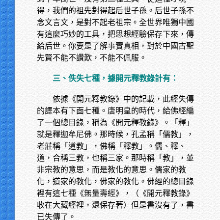
得，我們的祖先對得起后世子孫。后世子孫不
念文言文，是對不起老祖宗。全世界唯獨中國
有這麼巧妙的工具，把思想經驗保存下來，傳
給后世。你要是了解事實真相，對於中國古聖
先賢不能不讚歎，不能不佩服。
三、佚失七種，據開元釋教錄計有：
依據《開元釋教錄》中的記載，此經失傳
的譯本有下面七種。唐明皇的時代，給佛經編
了一個總目錄，稱為《開元釋教錄》。「釋」
就是釋迦牟尼佛。那時候，孔孟稱「儒教」，
老莊稱「道教」，佛稱「釋教」。儒、釋、
道，合稱三教，也稱三家。那時稱「教」，並
非宗教的意思，而是教化的意思。儒家的教
化，道家的教化，佛家的教化。佛經的總目錄
裡有這七種《無量壽經》，（《開元釋教錄》
收在大藏經裡，還保存著）但是書沒有了，書
已失傳了。