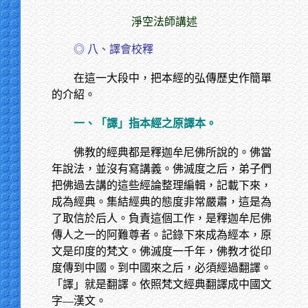
淨空法師講述
◎ 八、譯會校釋
在這一大段中，把本經的弘傳歷史作簡單
的介紹。
一、「譯」指本經之原譯本。
佛教的經典都是釋迦牟尼佛所說的。佛當
年說法，並沒有寫講義。佛滅度之后，弟子們
把佛過去講的這些經論整理編輯，記載下來，
成為經典。集結經典的態度非常嚴肅，這是為
了取信於后人。負責這個工作，是釋迦牟尼佛
傳人之一的阿難尊者。記錄下來成為經本，原
文是印度的梵文。佛滅度一千年，佛教才從印
度傳到中國。到中國來之后，必須經過翻譯。
「譯」就是翻譯。依照梵文經典翻譯成中國文
字—漢文。