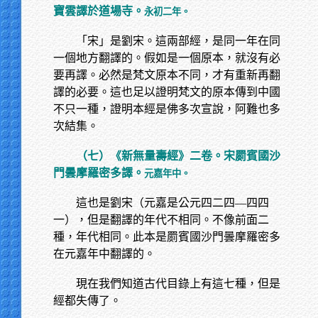
寶雲譯於道場寺。
永初二年。
「宋」是劉宋。這兩部經，是同一年在同
一個地方翻譯的。假如是一個原本，就沒有必
要再譯。必然是梵文原本不同，才有重新再翻
譯的必要。這也足以證明梵文的原本傳到中國
不只一種，證明本經是佛多次宣說，阿難也多
次結集。
（七）《新無量壽經》二卷。宋罽賓國沙
門曇摩羅密多譯。
元嘉年中。
這也是劉宋（元嘉是公元四二四—四四
一），但是翻譯的年代不相同。不像前面二
種，年代相同。此本是罽賓國沙門曇摩羅密多
在元嘉年中翻譯的。
現在我們知道古代目錄上有這七種，但是
經都失傳了。