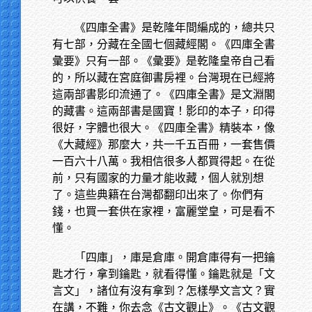
《四庫全書》是乾隆年間編成的，總共只
有七部，分藏在全國七個藏經閣。《四庫全書
彙要》只有一部。《彙要》是乾隆皇帝自己看
的，所以藏在宮庭御書房裡。台灣現在已經將
這兩部書影印流通了。《四庫全書》是文淵閣
的藏書。這兩部書是國寶！影印的本子，印得
很好，字體也很大。《四庫全書》精裝本，像
《大藏經》那麼大，共一千五百冊，一套售價
一百六十八萬。我相信很多人都買得起。在從
前，只有國家的力量才能收藏，個人就別想
了。這些典籍在台灣都翻印出來了。你們有
錢，也買一套供在家裡，富麗堂皇，可是看不
懂。
「四庫」，庫是倉庫。開倉庫得有一把鑰
匙才行，拿到鑰匙，就看得懂。鑰匙就是「文
言文」，諸位有沒有拿到？怎樣學文言文？實
在講，不難，你去念《古文觀止》。《古文觀