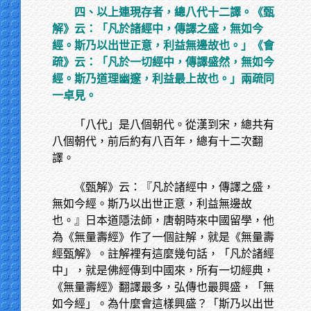
四、以上連現存者，總八代十二譯。《甄
解》云：「凡於諸經中，傳譯之盛，無如今
經。斯乃以出世正意，利益無邊故也。」《會
疏》云：「凡於一切經中，傳譯盛然，無如今
經。斯乃道理幽邃，利益最上故也。」兩疏同
一卓見。
「八代」是八個朝代。從漢到宋，總共有
八個朝代，前后約有八百年，總有十二次翻
譯。
《甄解》云：『凡於諸經中，傳譯之盛，
無如今經。斯乃以出世正意，利益無邊故
也。』日本道隱法師，唐朝時來中國留學，他
為《無量壽經》作了一個註解，就是《無量壽
經甄解》。註解裡有這麼幾句話，「凡於諸經
中」，就是佛經傳到中國來，所有一切經典，
《無量壽經》翻譯最多，弘傳也最興盛，「無
如今經」。為什麼會這樣興盛？「斯乃以出世