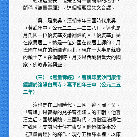
經題這麼長，但是它有一個簡單的名字，
簡稱《無量壽經》。這個經題是梵文音譯。
「吳」是東吳，漢朝末年三國時代東吳
（黃武年中，公元二二三—二二八）。這也是
月氏國一位優婆塞支謙翻譯的。「優婆塞」是
在家男居士。這是一位外國在家居士譯的。月
氏國在現在的新疆省西北，現在一大半是蘇聯
的領土了。在漢朝時，月支是西域相當大的國
家，佛教非常興盛。
（三）《無量壽經》。曹魏印度沙門康僧
鎧譯於洛陽白馬寺。嘉平四年壬申（公元二五
二年）
這也是在三國時代。三國：魏、蜀、吳。
「曹魏」是曹操的兒子曹丕建立的王朝，他篡
漢之后，國號稱魏。三國時代，康僧鎧法師住
在魏國，支謙居士住在東吳。他們都從事於
《無量壽經》的譯作。現存五種譯本裡，以康