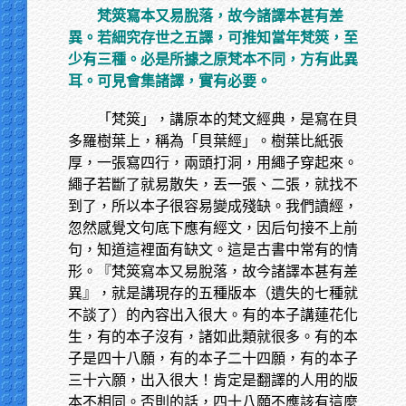
梵筴寫本又易脫落，故今諸譯本甚有差
異。若細究存世之五譯，可推知當年梵筴，至
少有三種。必是所據之原梵本不同，方有此異
耳。可見會集諸譯，實有必要。
「梵筴」，講原本的梵文經典，是寫在貝
多羅樹葉上，稱為「貝葉經」。樹葉比紙張
厚，一張寫四行，兩頭打洞，用繩子穿起來。
繩子若斷了就易散失，丟一張、二張，就找不
到了，所以本子很容易變成殘缺。我們讀經，
忽然感覺文句底下應有經文，因后句接不上前
句，知道這裡面有缺文。這是古書中常有的情
形。『梵筴寫本又易脫落，故今諸譯本甚有差
異』，就是講現存的五種版本（遺失的七種就
不談了）的內容出入很大。有的本子講蓮花化
生，有的本子沒有，諸如此類就很多。有的本
子是四十八願，有的本子二十四願，有的本子
三十六願，出入很大！肯定是翻譯的人用的版
本不相同。否則的話，四十八願不應該有這麼