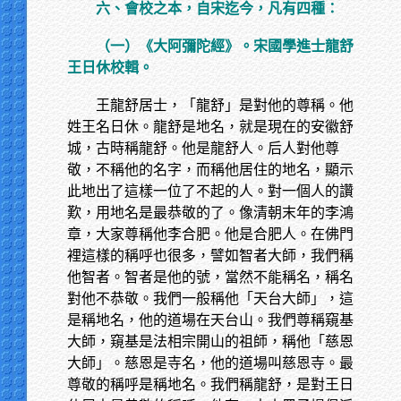
六、會校之本，自宋迄今，凡有四種：
（一）《大阿彌陀經》。宋國學進士龍舒
王日休校輯。
王龍舒居士，「龍舒」是對他的尊稱。他
姓王名日休。龍舒是地名，就是現在的安徽舒
城，古時稱龍舒。他是龍舒人。后人對他尊
敬，不稱他的名字，而稱他居住的地名，顯示
此地出了這樣一位了不起的人。對一個人的讚
歎，用地名是最恭敬的了。像清朝末年的李鴻
章，大家尊稱他李合肥。他是合肥人。在佛門
裡這樣的稱呼也很多，譬如智者大師，我們稱
他智者。智者是他的號，當然不能稱名，稱名
對他不恭敬。我們一般稱他「天台大師」，這
是稱地名，他的道場在天台山。我們尊稱窺基
大師，窺基是法相宗開山的祖師，稱他「慈恩
大師」。慈恩是寺名，他的道場叫慈恩寺。最
尊敬的稱呼是稱地名。我們稱龍舒，是對王日