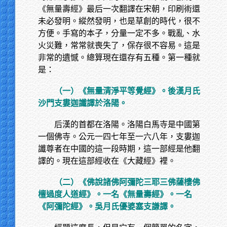
《無量壽經》最后一次翻譯在宋朝，印刷術還
未必發明。縱然發明，也是草創的時代，很不
方便。手寫的本子，分量一定不多。戰亂、水
火災難，常常就喪失了，保存很不容易。這是
非常的遺憾。總算現在還存有五種。第一種就
是：
（一）《無量清淨平等覺經》。後漢月氏
沙門支婁迦讖譯於洛陽。
后漢的首都在洛陽。洛陽白馬寺是中國第
一個佛寺。公元一四七年至一六八年，支婁迦
讖尊者在中國的這一段時期，這一部經是他翻
譯的。現在這部經收在《大藏經》裡。
（二）《佛說諸佛阿彌陀三耶三佛薩樓佛
檀過度人道經》。一名《無量壽經》。一名
《阿彌陀經》。吳月氏優婆塞支謙譯。