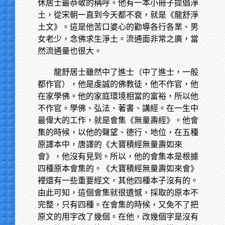
休居士最恭敬的稱呼。他有一本小冊子提倡淨
土，從宋朝一直到今天都不衰，就是《龍舒淨
土文》。這是他苦口婆心的勸導各行各業、男
女老少，念佛求生淨土。流通面非常之廣，當
然流通量也很大。
龍舒居士雖然中了進士（中了進士，一般
都作官），他是虔誠的佛教徒，他不作官，他
在家學佛。他的家庭環境相當的富裕，所以他
不作官。學佛、弘法、著書、講經。在一生中
最偉大的工作，就是會集《無量壽經》。他會
集的時候，以他的聲望、德行、地位，在五種
原譯本中，唐譯的《大寶積經無量壽如來
會》，他沒有見到。所以，他的會集本是根據
四種原本會集的。《大寶積經無量壽如來會》
裡還有一些重要經文，其他四種本子沒有的。
由此可知，這個會集就很遺憾，採取的原本不
完整，只有四種。在會集的時候，又免不了把
原文的用字改了幾個。在他，改幾個字是沒有