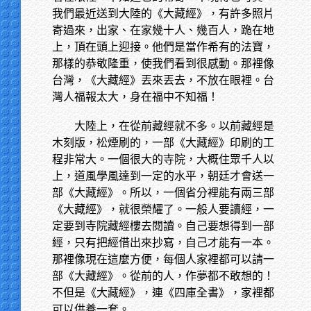
我們最近送到大陸的《大藏經》，有許多照片
寄過來，出家、在家幾十人、幾百人，跪在地
上，頂在頭上迎接。他們是當作希有的法寶，
那樣的恭敬隆重，使我們看到很感動。那裡像
台灣，《大藏經》丟來丟去，不放在眼裡。台
灣人福報太大，身在福中不知福！
大陸上，在從前藏經就不多。以前藏經是
木刻版，松煙刷的，一部《大藏經》印刷的工
程非常大。一個很大的寺院，大概住眾千人以
上，道風學風達到一定的水平，朝廷才會送一
部《大藏經》。所以，一個省分裡能有兩三部
《大藏經》，就很榮耀了。一般人要讀經，一
定要到寺院藏經樓去閱讀。自己要想得到一部
經，只有把經借出來抄寫，自己才能有一本。
那裡像現在這麼方便，每個人家裡都可以請一
部《大藏經》。從前的人，作夢都不敢想的！
不但是《大藏經》，連《四庫全書》，家裡都
可以供養一套。