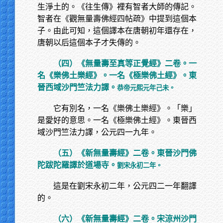
生淨土的。《往生傳》裡有智者大師的傳記。
智者在《觀無量壽佛經四帖疏》中提到這個本
子。由此可知，這個譯本在唐朝初年還存在，
唐朝以后這個本子才失傳的。
（四）《無量壽至真等正覺經》二卷。一
名《樂佛土樂經》。一名《極樂佛土經》。東
晉西域沙門竺法力譯。
恭帝元熙元年己未。
它有別名，一名《樂佛土樂經》。「樂」
是愛好的意思。一名《極樂佛土經》。東晉西
域沙門竺法力譯，公元四一九年。
（五）《新無量壽經》二卷。東晉沙門佛
陀跋陀羅譯於道場寺。
劉宋永初二年。
這是在劉宋永初二年，公元四二一年翻譯
的。
（六）《新無量壽經》二卷。宋涼州沙門