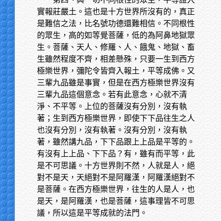
實報莊嚴土。這也是十方世界所沒有的，真正
是難信之法，比名號功德還難相信。不同根性
的眾生，高的如等覺菩薩，低的為阿鼻地獄眾
生。菩薩、天人、修羅、人、餓鬼、地獄、畜
生雖然程度不齊，相差懸殊，只要一生到西方
極樂世界，彌陀令皆齊入報土，平等成佛。又
三輩九品雖是事實，但是在西方極樂世界沒有
三輩九品這個意念。若有此意念，心就不清
淨、不平等。上位的菩薩沒有分別，沒有執
著；生到西方極樂世界，即使下下品往生之人
也沒有分別，沒有執著。沒有分別，沒有執
著，雖然講九品，下下品跟上上品是平等的。
有沒有上上品、下下品？有，雖有而平等，此
是不可思議。十方世界則不然，人就是人，絕
對不是天，天絕對不是阿羅漢，阿羅漢絕對不
是菩薩。在西方極樂世界，往生的人是人，也
是天，是阿羅漢，也是菩薩，這事理皆不可思
議，所以這是平等成就的法門。