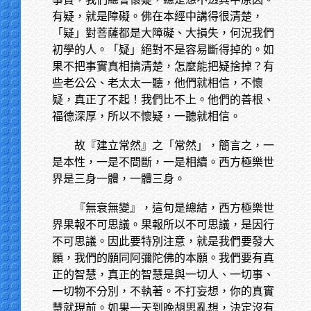
有疑，就是障礙。佛在本經中講得很清楚，
「疑」對菩薩都是大障礙、大損失，何況我們
初學的人。「疑」絕對不是容易斷得掉的。如
果不把事實真相搞清楚，怎麼能把疑捨掉？有
些老公公、老太太一聽，他們就相信，不懷
疑，真正了不起！我們比不上。他們的善根、
福德深厚，所以不懷疑，一聽就相信。
故『建立常然』之「常然」，簡言之，一
是本性，一是不間斷，一是相續。西方極樂世
界是三身一體，一體三身。
『無衰無變』，這句是總結，西方極樂世
界果報不可思議。果報所以不可思議，是因行
不可思議。因此要特別注意，就是我們要發大
願，我們的願同阿彌陀佛的本願。我們要有真
正的智慧，真正的智慧是與一切人、一切事、
一切物不分別，不執著。不打妄想，你的真實
慧就現前。如果一天到晚胡思亂想，決定沒有