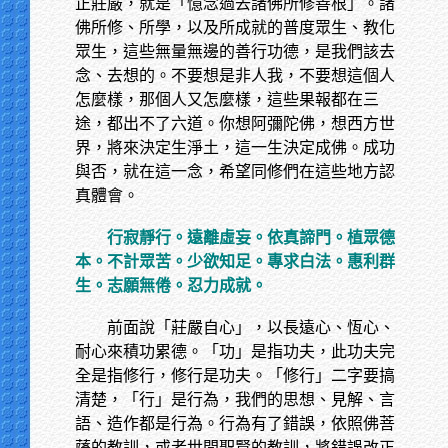
正莊嚴，就是「憶念過去諸佛所修善根」。諸
佛所修、所學，以及所成就的普度眾生、教化
眾生，這些無量無邊的善行功德，是我們該去
念、去想的。不要想是非人我，不要想這個人
怎麼樣，那個人又怎麼樣，這些果報都在三
途，都出不了六道。你想阿彌陀佛，想西方世
界，將來決定生淨土，這一生決定成佛。成功
與否，就在這一念，希望同修們在這些地方認
真體會。
行寂靜行。遠離虛妄。依真諦門。植眾德
本。不計眾苦。少欲知足。專求白法。惠利群
生。志願無倦。忍力成就。
前面說「莊嚴自心」，以長遠心、恆心、
耐心來積功累德。「功」是指功夫，此功夫完
全是指修行，修行是功夫。「修行」二字要搞
清楚，「行」是行為，我們的思想、見解、言
語、造作都是行為。行為有了錯誤，依照佛菩
薩的教訓，或者世間聖賢的教訓，將錯誤改正