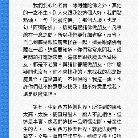
我們要心地老實，除阿彌陀佛之外，其他
的一念不生。別人來跟我說這個人好，我們點
點頭，一句「阿彌陀佛」；那個人壞，也是一
句「阿彌陀佛」，這就是跟諸佛做朋友。凡事
總在一念之間，所以我們要仔細省察，反省，
自己到底是跟妖魔鬼怪在一起，還是跟諸佛菩
薩在一起，這個要知道。你們常常來問我，或
有問題打電話來問，這都是跟妖魔鬼怪做朋
友，都是不老實。與諸佛菩薩做朋友，你什麼
疑問也沒有，你不會找我的。來找我的都是妖
魔鬼怪，這是真的，不是假的。我這一說，也
許你們就不好意思來找我；雖不好意思找我，
還是妖魔鬼怪。
第七、生到西方極樂世界，所得到的果報
太高、太快，簡直是嚇人，讓人不能相信，但
這是事實。像我們這樣一品煩惱沒斷，帶業往
生的人，一生到西方極樂世界，就能與觀音、
勢至、文殊、普賢平起平坐，這還了得！但這