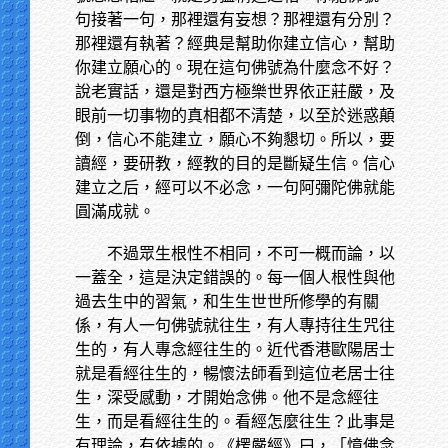
句接著一句，那裡還有妄想？那裡還有分別？
那裡還有執著？經典是幫助你建立信心，幫助
你建立願心的。現在這句佛號為什麼念不好？
說老實話，還是對西方極樂世界依正莊嚴，及
眼前一切事物的真相都不清楚，以至於迷惑顛
倒，信心不能建立，願心不夠懇切。所以，要
讀經，要研教，經教的目的是斷疑生信。信心
建立之后，經可以不必念，一句阿彌陀佛就能
圓滿成就。
不過眾生根性不相同，不可一概而論，以
一蓋全，這是決定錯誤的。每一個人根性與他
過去生中的習氣，和生生世世所修學的有關
係，有人一句佛號就往生，有人專持往生咒往
生的，有人專念經往生的。近代香港歐陽居士
就是看經往生的，暢懷法師看到這位老居士往
生，深受感動，才開始念佛。他不是念經往
生，而是看經往生的。看經怎麼往生？此事是
有理論，有依據的。《楞嚴經》曰，「憶佛念