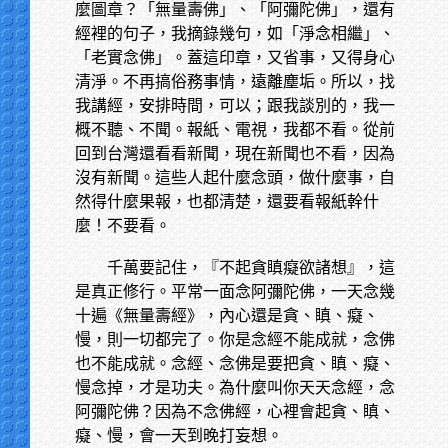
麼圖章？「無量壽佛」、「阿彌陀佛」，還有
經裡的句子，我摘錄幾句，如「淨念相繼」、
「老實念佛」。蓋這印章，又省事，又得身心
清淨。不再搞俗務事情，遠離塵垢。所以，找
我講經，安排時間，可以；跟我談別的，我一
概不聽、不聞。報紙、電視，我都不看。從前
回到台灣還看看新聞，現在新聞也不看，因為
沒有新聞。這些人起什麼念頭，做什麼事，自
然得什麼果報，也都清楚，還要看報紙幹什
麼！不要看。
千萬要記住，『不起貪瞋癡欲諸想』，這
是真正修行。平常一面念阿彌陀佛，一天念幾
十遍《無量壽經》，內心還是貪、瞋、癡、
慢，則一切都完了。你是念經不能成就，念佛
也不能成就。念經、念佛是要把貪、瞋、癡、
慢念掉，才是功夫。為什麼叫你天天念經，念
阿彌陀佛？因為不念佛經，心裡會起貪、瞋、
癡、慢，會一天到晚打妄想。