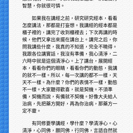
智慧，你就很可憐。
如果我在講經之前，研究研究經本，看看
怎麼講法，那都是打妄想。我講經的經本都是
櫃子裡的，講完了收到櫃裡去；下次再講的時
候，他們又拿出來擺在講台上。講完之后，你
問我講些什麼，我真的不知道，完全不曉得。
我跟各位講實話，我沒有準備，我心清淨，二
六時中就是這個清淨心。上了講台，展開經
本，看看你們的眼睛，看看你們的動態，我講
的就不一樣。所以，每一次講的都不一樣，天
天不一樣。為什麼？你們的表情不一樣，動態
不一樣。大家聽得歡喜，就是契機。不須準
備，契機而說，有備就不契機。好像大夫給人
治病，先把藥方開好，再為你治病，那藥方一
定不靈。
有同修要學講經，學什麼？學清淨心。心
清淨，心同佛，願同佛，行同佛，言語自然就