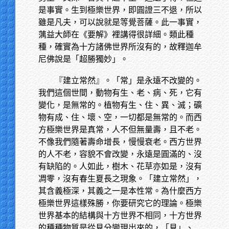
是事實。生到極樂世界，即圓證三不退，所以
雖是凡夫，可以說就是等覺菩薩。此一事實，
蕅益大師在《要解》裡講得很詳細。類此種
種，確實為十方諸佛世界所沒有的，故釋迦牟
尼佛說是「超勝獨妙」。
『建立常然』。「常」是永遠不改變的。
我們這個世間，動物有生、老、病、死，它有
變化，是無常的。植物有生、住、異、滅；礦
物有成、住、壞、空，一切都是無常的。而西
方極樂世界是真常，人不但無量壽，且不老。
不像我們隨著壽命增長，慢慢衰老。西方世界
的人不老，容貌不會改變，永遠是圓滿的、沒
有缺陷的。人如此，樹木、花草亦如是，沒有
凋零，沒有春生夏長之現象。「建立常然」，
其含義極深，其義之一是本性常。為什麼西方
極樂世界這樣殊勝，你要研究它的理論。極樂
世界基本的結構與十方世界不相同，十方世界
的種種物質是從見分變現出來的，「見」、