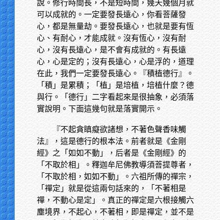
說。修行時間長，不是短時間，幾天幾個月就
可以成就的。一定要發長遠心，你看菩薩發
心，都是無量劫。要發長遠心，也就是要有恆
心、有耐心，才能成就。沒有恆心，沒有耐
心，沒有長遠心，是不會有成就的。有長遠
心，心是定的；沒有長遠心，心是浮的，道理
在此，我們一定要發長遠心。『積植德行』。
「積」是累積；「植」是培植，培植什麼？德
與行。「德行」二字看起來是很抽象，必須落
實說明。下面這幾句就是落實開示。
『不起貪瞋癡欲諸想，不著色聲香味觸
法』，這是德行的根本法。前者就是《金剛
經》之「如如不動」，后者是《金剛經》的
「不取於相」。釋迦牟尼佛教導須菩提尊者，
「不取於相，如如不動」。六祖所傳的禪宗，
「禪定」就是從這兩句話來的，「不著相是
禪，不動心是定」。真正的禪定是六根接觸六
塵境界，不起心，不著相，即是禪定，並不是