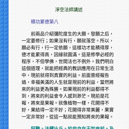
淨空法師講述
積功累德第八
前兩品介紹彌陀度生的大願。發願之后，
一定要修行；如果沒有行，願就落空。所以，
願必有行，行一定依願，這樣功才能積得厚，
德才能累得高，因緣就圓滿。這是修學必經的
程序，不但學佛，世間法也不例外。我們明白
這個道理，就能把經典的教訓應用在日常生活
中，現前就得到真實的利益。前面曾經報告
過，幸福美滿的人生就是現前的利益，當然將
來的利益更為殊勝。如果現前的利益都得不
到，將來的利益會令人感到渺茫。現前是花
報，將來是果報。就像植物一樣，花開得不
好，果結得一定不好；花開得非常美麗，果實
一定非常好，從這一點就能預知將來的果報。
阿難。法藏比丘。於世自在王如來前。及