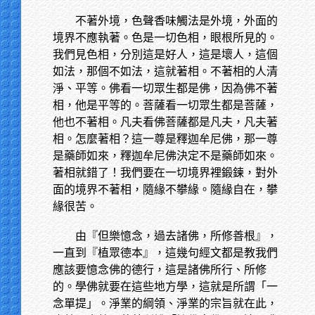
不著外境，色聲香味觸法是外境，外面的
境界不應執著。色是一切色相，眼根所見的。
我們見色相，分別這是好人，這是壞人，這個
如法，那個不如法，這就著相。不著相的人清
淨、平等。佛看一切眾生都是佛，因為佛不著
相，他是平等的。菩薩看一切眾生都是菩薩，
他也不著相。凡夫看佛菩薩都是凡夫，凡夫著
相。怎麼著相？這一尊是釋迦牟尼佛，那一尊
是藥師如來，釋迦牟尼佛決定不是藥師如來。
著相就錯了！我們要在一切境界裡鍛鍊，對外
面的境界不著相，隨緣不攀緣。隨緣自在，攀
緣很苦。
由『但樂憶念，過去諸佛，所修善根』，
一直到『植眾德本』，這幾句經文都是教我們
應該要憶念佛的德行，這是諸佛所行、所修
的。學佛就要在這些地方學，這就是所謂「一
念單提」。淨業的綱領、淨業的宗旨就在此，