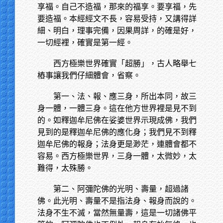
享福。自己不造福，那來的福享。要享福，先
要造福。本經經文不長，容易受持，又講得詳
細、明白，理事完備，因果周詳，的確是好，
一切經裡，確實是第一經。
西方極樂世界確實「超勝」，古人略舉七
樁事讓我們仔細體會，省察。
第一、法、報、應三身，所出本同，故三
身一體，一體三身。這在他方世界裡是見不到
的。如釋迦牟尼佛在娑婆世界示現成佛，我們
見到的是釋迦牟尼佛的應化身；我們見不到釋
迦牟尼佛的報身；法身更是渺茫，連體會都不
容易。西方極樂世界，三身一體，太微妙，太
難得，太殊勝。
第二、阿彌陀佛的光明、壽量，超過諸
佛。此光明、壽量不是指法身、報身而說的。
法身不生不滅，當然無量壽，這是一切諸佛平