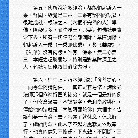
第五、佛所說許多經論，都能頓超證入一
乘。聲聞、緣覺是二乘，二乘有堅固的執著，
很難成就。根缺之人（六根不完備的人）學
佛，障礙很多。彌陀淨土，只要這句佛號老實
念下去，所有一切障礙全部消除。業障消除，
頓超證入一乘（一乘即佛乘），與《華嚴》、
《法華》沒有兩樣。唯有一佛乘，無二亦無
三。本經之超勝獨妙，特別是對業障深重之
人，名號功德能將其消除盡淨。
第六、往生正因乃本經所說「發菩提心，
一向專念阿彌陀佛」，真正是容易修。諦閑老
法師那個作箍捋匠的徒弟，就是一個最好的例
子。他沒念過書，不認識字，老和尚教導他，
傳給他的法就是「南無阿彌陀佛」六個字。告
訴他要一直念下去，念累了就休息，休息好
了，繼續再念。此人了不起之處就是依教奉
行，他真的做到不懷疑、不夾雜、不間斷，三