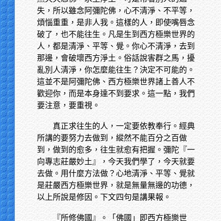
失，所以雖念阿彌陀佛，心不清淨、不平等，
煩惱重重，是非人我。這樣的人，即使嘴唇念
破了，也不能往生。凡是生到西方極樂世界的
人，都是清淨、平等、覺。你心不清淨，去到
那邊，會破壞西方淨土。俗話說害群之馬，擾
亂別人清淨，你怎麼能往生？決定不可能的。
這並不是阿彌陀佛、西方極樂世界諸上善人不
歡迎你，而是本身達不到要求。這一點，我們
要注意，要重視。
真正求往生的人，一定要依教奉行。經典
所講的要努力去做到，縱然不能百分之百做
到，做到的愈多，往生就愈有把握。彌陀『一
向專志莊嚴妙土』，今天我們學了，今天就要
去做。用什麼方法做？心地清淨、平等、覺就
是莊嚴西方極樂世界，就是無量無邊的功德，
以上所說是修因。下文四句是講果報。
『所修佛國』。「佛國」即西方極樂世