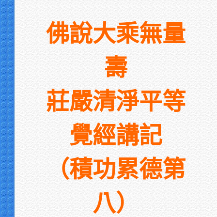
佛說大乘無量
壽
莊嚴清淨平等
覺經講記
（積功累德第
八）