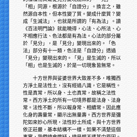
「相」同源，根源於「自證分」。換言之，雖
然源自本性，但本性變了質。變成什麼質？變
成「生滅法」，也就是所謂的「有為法」。讀
《百法明門論》就能曉得，心法、心所法、心
不相應行法、色法都是有為法。心法的部分屬
於「見分」，是「見分」變現出來的。「色
法」部分有十一類，色法是「自證分」透過
「見分」變現出來的。「見」是生滅的，所以
「相」也是生滅的，於是一切現象皆無常。
十方世界與娑婆世界大致差不多，唯獨西
方淨土是法性土，沒有經過八識，它是稱性。
性是真常，所以身、土也真常，故稱之法性
常。西方淨土的所有一切境界都是法身、法身
常。法性不斷，所以報身常、相續常。因此應
化身的壽量常，顯示出無量壽。西方世界是彌
陀如來妙心所現，法性妙土所成，與十方世界
依正莊嚴，基本結構不一樣。如果不清楚這個
事實，我們總會懷疑，總是想不透其中原因。