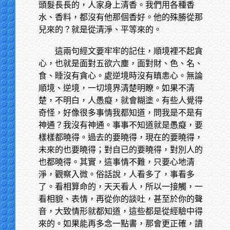
頭髮長長的，人家身上清香。我們用各種香
水、香料，都沒有他那個香好。他的殊勝從那
兒來的？就是從清淨、平等來的。
這兩句經文要牢牢的記住，順境裡不起貪
心，也就是面對五欲六塵，面對財、色、名、
食、睡沒有貪心。處逆境時沒有瞋恚心。無論
順境、逆境，一切境界清楚明瞭。如果不清
楚，不明白，人愚癡，就會糊塗。有些人覺得
奇怪，好像很多事情我都知道，問我是不是有
神通？我沒有神通。事事不知道就是愚癡，要
樣樣都曉得。過去的要曉得，現在的要曉得，
未來的也要曉得；對自已的要曉得，對別人的
也都曉得。其實，這事情不難，只要心地清
淨，觀察入微。俗話說，人看多了，事看多
了。看相算命的，天天看人，所以一接觸，一
看相貌、表情，再從你的談吐，甚至於你的聲
音，大致情形就都知道，這些都是從經驗中得
來的。如果能再多念一點書，那會更正確，讀