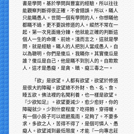
書是學問。基於學問與豐富的經驗，所以往往
能觀察判斷得很正確，不會錯誤。所以，瞞人
只能瞞愚人。世間一個有學問的人，你想瞞他
都瞞不過，更不要說修道的人。縱然不常在一
起，第一次見面幾分鐘，他就能正確的判斷這
個人一生的命運、前途。淺而言之，這就是學
問，就是經驗。瞞人的人把別人當成愚人，自
以為聰明，你們是傻瓜，我瞞你。其實傻瓜是
誰？傻瓜是自己，他是瞞不到別人的。自欺欺
人，這才是愚癡，是貪、瞋、癡三毒之一。
「欲」是欲望。人都有欲望，欲望於修道
是很大的障礙。欲望總不外財、色、名、食、
睡五欲。佛法裡的名聞利養，也一樣是欲望。
『少欲知足』。欲望要減少，愈少愈好，你的
障礙就少。少到什麼程度？吃得飽，穿得暖，
有一個小房子可以遮避風雨，足夠了。不要多
求，多欲之人，苦得不得了，是個可憐人、愚
癡人。欲望減到最低限度，才能『一向專志莊