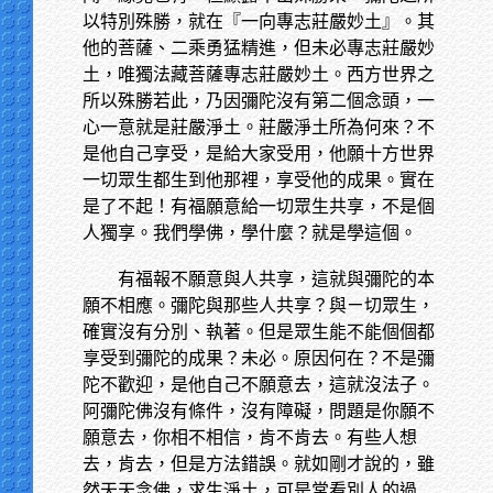
以特別殊勝，就在『一向專志莊嚴妙土』。其
他的菩薩、二乘勇猛精進，但未必專志莊嚴妙
土，唯獨法藏菩薩專志莊嚴妙土。西方世界之
所以殊勝若此，乃因彌陀沒有第二個念頭，一
心一意就是莊嚴淨土。莊嚴淨土所為何來？不
是他自己享受，是給大家受用，他願十方世界
一切眾生都生到他那裡，享受他的成果。實在
是了不起！有福願意給一切眾生共享，不是個
人獨享。我們學佛，學什麼？就是學這個。
有福報不願意與人共享，這就與彌陀的本
願不相應。彌陀與那些人共享？與ㄧ切眾生，
確實沒有分別、執著。但是眾生能不能個個都
享受到彌陀的成果？未必。原因何在？不是彌
陀不歡迎，是他自己不願意去，這就沒法子。
阿彌陀佛沒有條件，沒有障礙，問題是你願不
願意去，你相不相信，肯不肯去。有些人想
去，肯去，但是方法錯誤。就如剛才說的，雖
然天天念佛，求生淨土，可是常看別人的過