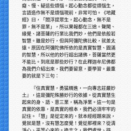
癡、慢、疑這些煩惱。起心動念都從煩惱生，
言語造作無不是煩惱現前，非常可怕。《地藏
經》曰，「閻浮提眾生，起心動念，無不是
罪，無不是業」，所以果報都在三途。聲聞、
緣覺、諸菩薩的行業比我們妙，他們是依般若
智慧。雖是妙行，但與阿彌陀佛比較，就差太
遠。原因在阿彌陀佛所依的是真實智慧、圓滿
的智慧，所以他的妙行超出諸佛，菩薩當然更
不能比。到底是那些妙行？在此釋迦牟尼佛都
為我們介紹出來，我們要留意，要學習。最重
要的就是下三句：
『住真實慧，勇猛精進，一向專志莊嚴妙
土』，這是彌陀殊勝妙行的依據。從真實慧生
起來的身、語、意三業，稱為淨業。這一句是
真實的依靠，是真實的根本，我們必須牢牢的
記住。「慧」是從定來的，就本經經題來說，
覺就是慧，沒有慧怎麼覺！覺從那裡來？從清
淨心、平等心來的。換言之，我們處世、待