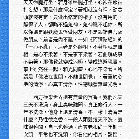
天天盤腿打坐。若身雖盤腿打坐，心卻在那裡
打妄想，那是什麼禪定？著相就沒有禪，動念
頭就沒有定。只做出修定的樣子，沒有用的，
騙得了人，卻瞞不過鬼神，鬼神瞧不起你，所
以你還是跟妖魔鬼怪做朋友，不是跟諸佛菩薩
做朋友。前者是內不亂，一如《阿彌陀經》的
「一心不亂」。后者是外離相，不著相就是離
相，是心不染著，不是事不染著。若曲解成事
不染著，那佛教就變成消極，變成逃避現實。
事上雖然在一起，和光同塵，心地不染著。所
謂是「佛法在世間，不離世間覺」，著重於心
地的清淨。心真正清淨，性德顯發無量光明。
西方極樂世界還有無量的寶香。我們凡夫
三天不洗澡，身上臭味難聞。真正修行人，一
年不洗澡，他身上還是清香。不一樣！清香是
什麼？乃性德之香。一般人頭髮幾天不洗，氣
味很難聞，自己也難過。虛雲老和尚一年剃一
次頭，平常也不洗頭，你看他的相片，鬍鬚、