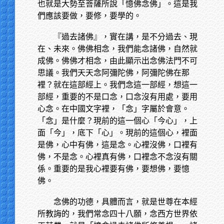
也就是大勢至菩薩所說「憶佛念佛」。這是我
們應該要做，要修，要學的。
『過去諸佛』，實在講，是不分過去、現
在、未來。佛佛相念，我們能念諸佛，自然就
成佛。佛佛才相念，由此顯示出念佛法門不可
思議。我們天天念阿彌陀佛，阿彌陀佛在那
裡？就在這部經上。我們念這一部經，想這一
部經，重要的不是口念，口念沒有用處，要用
心念。在中國文字裡，「念」字屬於會意。
「念」是什麼？現前的這一個心「今心」，上
面「今」，底下「心」。現前的這個心，裡面
是佛，心中有佛，這是念。心裡沒佛，口裡有
佛，不是念。心裡真有佛，口裡念不念沒有關
係。重要的是我心裡要有佛，要想佛，要憶
佛。
念佛的功德，具體而言，就是世尊在本經
所教誨的，我們常念四十八願，念西方世界依