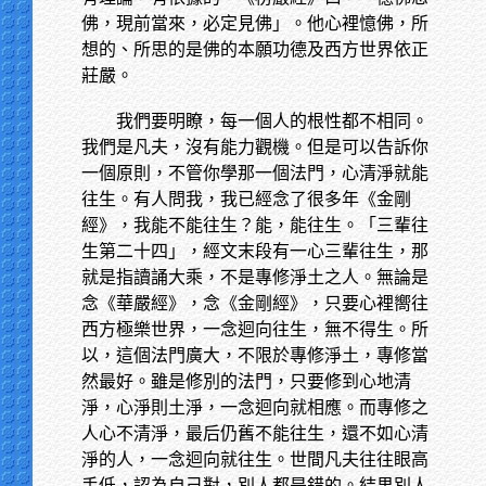
佛，現前當來，必定見佛」。他心裡憶佛，所
想的、所思的是佛的本願功德及西方世界依正
莊嚴。
我們要明瞭，每一個人的根性都不相同。
我們是凡夫，沒有能力觀機。但是可以告訴你
一個原則，不管你學那一個法門，心清淨就能
往生。有人問我，我已經念了很多年《金剛
經》，我能不能往生？能，能往生。「三輩往
生第二十四」，經文末段有一心三輩往生，那
就是指讀誦大乘，不是專修淨土之人。無論是
念《華嚴經》，念《金剛經》，只要心裡嚮往
西方極樂世界，一念迴向往生，無不得生。所
以，這個法門廣大，不限於專修淨土，專修當
然最好。雖是修別的法門，只要修到心地清
淨，心淨則土淨，一念迴向就相應。而專修之
人心不清淨，最后仍舊不能往生，還不如心清
淨的人，一念迴向就往生。世間凡夫往往眼高
手低，認為自己對，別人都是錯的。結果別人