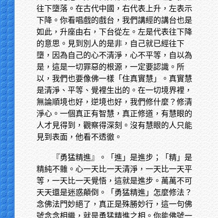
往下墮落。在古代中國，右代表上升，左表示
下降。你看唱戲的戲台，我們講經的講台也是
如此，升座由右，下台從左。左是代表往下降
的意思。見到別人的是非，自己就已經往下
墮，因為自己的心不清淨，心不平等，自以為
是，這是一切罪惡的根源，一定要認識。所
以，我們也要像佛一樣「住真實慧」。真實慧
是清淨、平等、覺裡生出的。在一切境界裡，
無論順境也好，逆境也好，我們修什麼？修清
淨心。一個真正有智慧，真正修道，有慧眼的
人才見得到，觀察得深刻。沒有慧眼的人只能
見到表面，他看不透徹。
『勇猛精進』。「進」是進步；「精」是
精純不雜。心一天比一天清淨，一天比一天平
等，一天比一天覺悟，這就是進步。萬萬不可
天天還是迷惑顛倒。「勇猛精進」怎麼修法？
念佛法門妙絕了，真正是殊勝妙行，這一句佛
號念念相繼，就是勇猛精進之相。你能佛號一