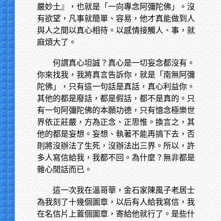
嚴妙土』，也就是「一向專念阿彌陀佛」。沒
有欲望，凡事就簡單、容易，他才真能做到人
與人之間以真心相待。以感情接觸人、事，就
麻煩大了。
何謂真心坦誠？真心是一切妄念都沒有。
你來找我，我將真言告訴你，就是「南無阿彌
陀佛」，只有這一句話是真話，真心利益你。
其他的都是廢話，都是假話，都不是真的。只
有一句阿彌陀佛的本願功德，只有憶念極樂世
界依正莊嚴，方為正念、正思惟。換言之，其
他的都是妄想。妄想、執著不能再搞下去，否
則將沒辦法了生死，沒辦法出三界。所以，許
多人寫信給我，我都不回。為什麼？無非都是
雜心閒話而已。
這一次我在溫哥華，金石家陳風子老居士
為我刻了十幾個圖章，以后有人給我寫信，我
在名信片上蓋個圖章，寄給他就行了。是些什