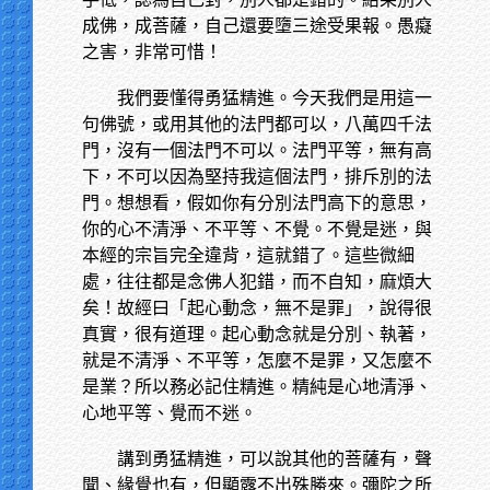
成佛，成菩薩，自己還要墮三途受果報。愚癡
之害，非常可惜！
我們要懂得勇猛精進。今天我們是用這一
句佛號，或用其他的法門都可以，八萬四千法
門，沒有一個法門不可以。法門平等，無有高
下，不可以因為堅持我這個法門，排斥別的法
門。想想看，假如你有分別法門高下的意思，
你的心不清淨、不平等、不覺。不覺是迷，與
本經的宗旨完全違背，這就錯了。這些微細
處，往往都是念佛人犯錯，而不自知，麻煩大
矣！故經曰「起心動念，無不是罪」，說得很
真實，很有道理。起心動念就是分別、執著，
就是不清淨、不平等，怎麼不是罪，又怎麼不
是業？所以務必記住精進。精純是心地清淨、
心地平等、覺而不迷。
講到勇猛精進，可以說其他的菩薩有，聲
聞、緣覺也有，但顯露不出殊勝來。彌陀之所