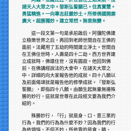
諸天人大眾之中。發斯弘誓願已。住真實慧。
勇猛精進。一向專志莊嚴妙土。所修佛國開廓
廣大。超勝獨妙。建立常然。無衰無變。
這一段文第一句是承前啟后。阿彌陀佛建
立極樂世界之后，再回到老師世間自在王佛的
面前。法藏用了五劫的時間建立淨土。世間自
在王佛住世時，人壽是四十二劫。西方世界建
立成就時，佛還住世，沒有圓寂。他回到佛
前，在佛講經說法的大會中，在諸天大眾之
中，詳細的向大家報告他的成就。四十八願以
及前面偈頌就是報告他的修學成就。『發斯弘
誓願』，即指四十八願。由願生起無量無邊殊
勝的妙行，這就是世尊在此段經文要為我們介
紹的。
殊勝妙行，「行」就是身、口、意三業的
行為。我們的行為為什麼不妙？因為我們的行
為依煩惱，不但不妙，所依靠的是貪、瞋、