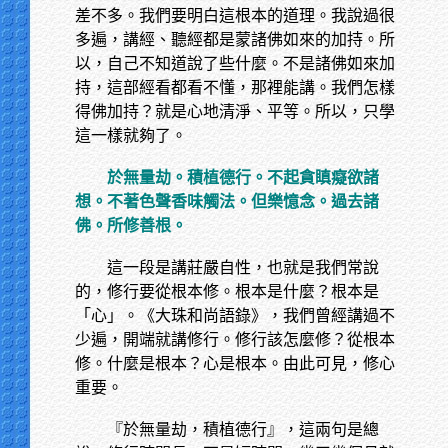
差不多。我們要明白這根本的道理。我說過很
多遍，講經、聽經都是蒙諸佛如來的加持。所
以，自己不知道說了些什麼。不是諸佛如來加
持，這部經看都看不懂，那裡能講。我們怎樣
得佛加持？就是心地清淨、平等。所以，只學
這一樣就夠了。
於無量劫。積植德行。不起貪瞋癡欲諸
想。不著色聲香味觸法。但樂憶念。過去諸
佛。所修善根。
這一段是講莊嚴自性，也就是我們常說
的，修行要從根本修。根本是什麼？根本是
「心」。《大珠和尚語錄》，我們曾經講過不
少遍，開端就講修行。修行該怎麼修？從根本
修。什麼是根本？心是根本。由此可見，修心
重要。
『於無量劫，積植德行』，這兩句是總