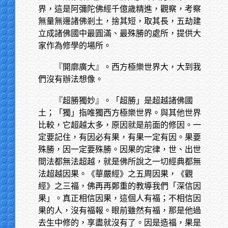
界，這是阿彌陀佛經千億歲精進，觀察，考察
無量無邊諸佛剎土，捨其短，取其長，五劫建
立成諸佛國中最圓滿、最殊勝的處所，提供大
家作為修學的場所。
『開廓廣大』。西方極樂世界大，大到我
們沒有辦法想像。
『超勝獨妙』。「超勝」是超越諸佛國
土；「獨」指唯獨西方極樂世界。與其他世界
比較，它超越太多，原因就是前面的修因。一
定要記住，有因必有果，有果一定有因。果要
殊勝，因一定要殊勝。因果的定律，世、出世
間法都無法超越，就是佛所說之一切經典都無
法超越因果。《華嚴經》之五周因果，《觀
經》之三福，佛再再鄭重的教導我們「深信因
果」。真正相信因果，這個人有福；不相信因
果的人，沒有福報。眼前雖然有福，那是他過
去生中修的，享盡就沒有了。因是造福，果是