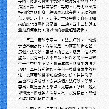
等的，阿彌陀佛也不例外。報身有始無終，也
是無量壽，一樣是諸佛平等的。此光明無量是
指彌陀之應化身。釋迦牟尼佛在世間示現的應
化身壽是八十年，即使是本經中世間自在王如
來的應化身壽也只是四十二劫。四十二劫與無
量劫如何能比，所以他的壽量超越諸佛。
第三、彌陀度眾生，方法之巧妙，一切諸
佛皆不能為比。方法就是一句阿彌陀佛名號，
這個方法巧妙、容易。換言之，沒有一個人不
能念，沒有一個人不會念，所以才能令一切眾
生一生中往生不退，圓滿成佛。其度生方法之
巧妙，真是超勝獨妙。任何一尊佛度眾生的方
法，比阿彌陀佛不知麻煩多少倍。往往修學一
生也不容易成就。念佛這個方法巧妙、簡單、
容易，就是因為太簡單、太容易，所以一般人
都懷疑。懷疑皆因沒有善根，沒有福德，故他
不能相信此難信之法。
第四、與一切不同根性的眾生，平等證入