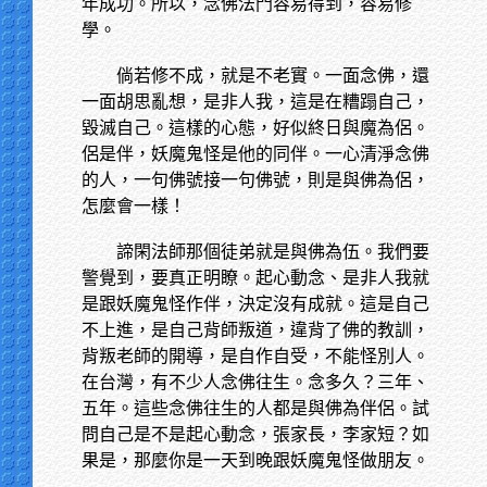
年成功。所以，念佛法門容易得到，容易修
學。
倘若修不成，就是不老實。一面念佛，還
一面胡思亂想，是非人我，這是在糟蹋自己，
毀滅自己。這樣的心態，好似終日與魔為侶。
侶是伴，妖魔鬼怪是他的同伴。一心清淨念佛
的人，一句佛號接一句佛號，則是與佛為侶，
怎麼會一樣！
諦閑法師那個徒弟就是與佛為伍。我們要
警覺到，要真正明瞭。起心動念、是非人我就
是跟妖魔鬼怪作伴，決定沒有成就。這是自己
不上進，是自己背師叛道，違背了佛的教訓，
背叛老師的開導，是自作自受，不能怪別人。
在台灣，有不少人念佛往生。念多久？三年、
五年。這些念佛往生的人都是與佛為伴侶。試
問自己是不是起心動念，張家長，李家短？如
果是，那麼你是一天到晚跟妖魔鬼怪做朋友。