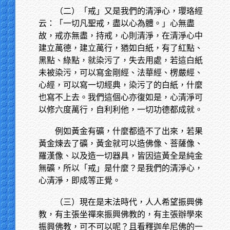
（二）「戒」又是我們的清淨心，瓔珞經
云：「一切凡聖戒，盡以心為體。」心無盡
故，戒亦無盡，持戒，心則清淨，在清淨心中
建立萬德，建立萬行，猶如白紙，有了紅點、
黑點、綠點，就染污了，失去用處，若這白紙
未被染污，可以寫金剛經、法華經、楞嚴經、
心經，可以寫一切經典，染污了的白紙，什麼
也寫不上去。我們這個心亦復如是，心清淨可
以修六度萬行，自利利他，一切功德都成就。
例如黃金有礦，什麼都造不了出來，若果
黃金煉去了礦，黃金就可以造佛像、菩薩像、
羅漢像、以及造一切器具，皆因這黃全是純金
無礦，所以「戒」是什麼？是我們的清淨心，
心清淨，即成等正覺。
（三）現在是末法時代，人人希望振興佛
教，有主張坐禪來振興佛教的，有主張辦學來
振興佛教，可不可以呢？且看釋迦牟尼佛的一