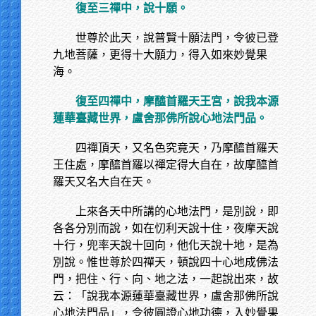
復至三禪中，說十願。
世尊於此天，說普賢十願法門，令彼已登
九地菩薩，更得十大願力，得入如來妙覺果
海。
復至四禪中，摩醯首羅天王宮，說我本源
蓮華臺藏世界，盧舍那佛所說心地法門品。
四禪頂天，又名色究竟天，乃摩醯首羅天
王住處，摩醯首羅以禪定得大自在，故摩醯首
羅天又名大自在天。
上來各天中所講的心地法門，是別說，即
各各分別而說，如在忉利天說十住，夜摩天說
十行，兜率天說十回向，他化天說十地，是為
別說。惟世尊於四禪天，頓說四十心地成佛法
門，把住、行、向、地之法，一起說出來，故
云：「說我本源蓮華臺藏世界，盧舍那佛所說
心地法門品」，令彼圓證心地功德，入妙覺果