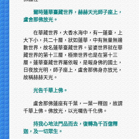
爾時蓮華臺藏世界，赫赫天光師子座上，
盧舍那佛放光。
在華藏世界，大香水海中，有一蓮臺，上
大下小，共二十層，狀如蓮華，中有無量無邊
數世界，故名蓮華臺藏世界。娑婆世界就在華
藏世界的第十三層，極樂世界也是在第十三
層。蓮華臺藏世界屬依報，是報身佛的國土，
日夜放光明，師子座上，盧舍那佛身亦放光，
故稱赫赫天光。
光告千華上佛。
盧舍那佛蓮座有千葉，一葉一釋迦，故謂
千華上佛。佛放光，以光囑告千化佛。
持我心地法門品而去，復轉為千百億釋
迦，及一切眾生。