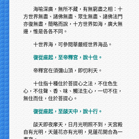
海喻深廣，無所不藏，有無窮盡之相：十
方世界無盡、諸佛無盡、眾生無盡、諸佛法門
亦復無盡，簡略而說，十方世界如海，廣大無
邊，惟是各各不同。
十世界海，可參閱華嚴經世界海品。
復從座起，至帝釋宮，說十住。
帝釋宮在須彌山頂，即忉利天。
十住指十種住於菩提心之法，不住色生
心，不住聲、香、味、觸法生心，一切不住，
無住而住，住於菩提心。
復從座起，至燄天中，說十行。
燄天即夜摩天，日月光明照不到，天宮殿
自有光明，天蓮花亦有光明，見蓮花開合為一