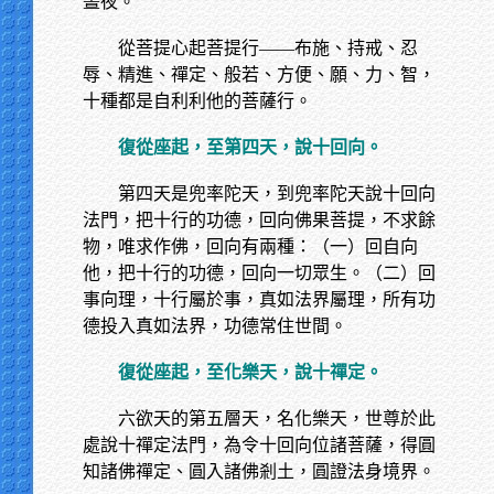
晝夜。
從菩提心起菩提行——布施、持戒、忍
辱、精進、禪定、般若、方便、願、力、智，
十種都是自利利他的菩薩行。
復從座起，至第四天，說十回向。
第四天是兜率陀天，到兜率陀天說十回向
法門，把十行的功德，回向佛果菩提，不求餘
物，唯求作佛，回向有兩種：（一）回自向
他，把十行的功德，回向一切眾生。（二）回
事向理，十行屬於事，真如法界屬理，所有功
德投入真如法界，功德常住世間。
復從座起，至化樂天，說十禪定。
六欲天的第五層天，名化樂天，世尊於此
處說十禪定法門，為令十回向位諸菩薩，得圓
知諸佛禪定、圓入諸佛剎土，圓證法身境界。