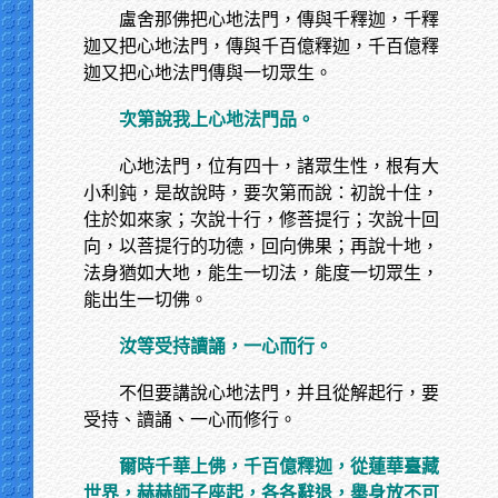
盧舍那佛把心地法門，傳與千釋迦，千釋
迦又把心地法門，傳與千百億釋迦，千百億釋
迦又把心地法門傳與一切眾生。
次第說我上心地法門品。
心地法門，位有四十，諸眾生性，根有大
小利鈍，是故說時，要次第而說：初說十住，
住於如來家；次說十行，修菩提行；次說十回
向，以菩提行的功德，回向佛果；再說十地，
法身猶如大地，能生一切法，能度一切眾生，
能出生一切佛。
汝等受持讀誦，一心而行。
不但要講說心地法門，并且從解起行，要
受持、讀誦、一心而修行。
爾時千華上佛，千百億釋迦，從蓮華臺藏
世界，赫赫師子座起，各各辭退，舉身放不可