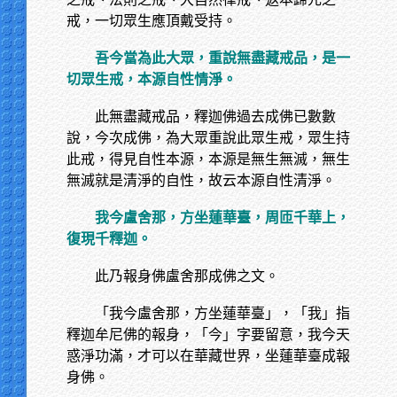
戒，一切眾生應頂戴受持。
吾今當為此大眾，重說無盡藏戒品，是一
切眾生戒，本源自性情淨。
此無盡藏戒品，釋迦佛過去成佛已數數
說，今次成佛，為大眾重說此眾生戒，眾生持
此戒，得見自性本源，本源是無生無滅，無生
無滅就是清淨的自性，故云本源自性清淨。
我今盧舍那，方坐蓮華臺，周匝千華上，
復現千釋迦。
此乃報身佛盧舍那成佛之文。
「我今盧舍那，方坐蓮華臺」，「我」指
釋迦牟尼佛的報身，「今」字要留意，我今天
惑淨功滿，才可以在華藏世界，坐蓮華臺成報
身佛。