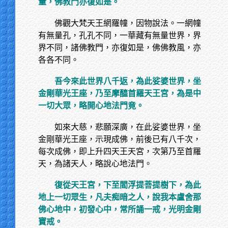
量，佛教門亦復如是。
佛觀大梵天王網羅幢，因物說法。一網幢
有無量孔，孔孔不同，一華藏有無量世界，界
界不同，諸佛教門，亦復如是，佛佛教風，亦
各各不同。
吾今來此世界八千返，為此娑婆世界，坐
金剛華光王座，乃至摩醯首羅天王宮，為是中
一切大眾，略開心地法門竟。
如來大慈，悲願深廣，在此娑婆世界，坐
金剛華光王座，示現成佛，前後已有八千次，
每次成佛，即上升四天王天宮，次第乃至首羅
天，為諸天人，略說心地法門。
復從天王宮，下至閻浮提菩提樹下，為此
地上一切眾生，凡夫痴暗之人，說我本盧舍那
佛心地中，初發心中，常所誦一戒，光明金剛
寶戒。