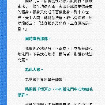
簡略而言，悟後從性起修六度萬行，莊嚴
素法身，修至功德圓滿，素法身成為萬德莊嚴
的報身，報身又化成千百億化身，到十方世
界，天上人間，轉隨意法輪，教化有緣眾，所
以壇經云：「法身報身及化身，三身原來是一
身。」
爾時盧舍那佛。
梵網經心地品分上下兩卷，上卷說菩薩心
地法門，下卷說心地戒，爾時者，指說心地法
門竟。
為此大眾。
為華藏世界無量菩薩眾。
略開百千恒河沙，不可說法門中心地如毛
頭許。
成佛的法門，多至無量無邊，故文中說多