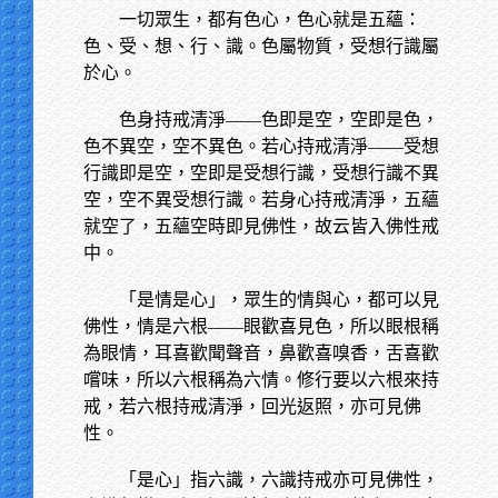
一切眾生，都有色心，色心就是五蘊：
色、受、想、行、識。色屬物質，受想行識屬
於心。
色身持戒清淨——色即是空，空即是色，
色不異空，空不異色。若心持戒清淨——受想
行識即是空，空即是受想行識，受想行識不異
空，空不異受想行識。若身心持戒清淨，五蘊
就空了，五蘊空時即見佛性，故云皆入佛性戒
中。
「是情是心」，眾生的情與心，都可以見
佛性，情是六根——眼歡喜見色，所以眼根稱
為眼情，耳喜歡聞聲音，鼻歡喜嗅香，舌喜歡
嚐味，所以六根稱為六情。修行要以六根來持
戒，若六根持戒清淨，回光返照，亦可見佛
性。
「是心」指六識，六識持戒亦可見佛性，