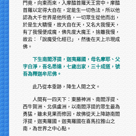
門竟，向東而來，入摩醯首羅天王宮中。摩醯
首羅以定得大自在，定能生一切色法，所以他
認為大千世界是他所造，一切眾生從他而出，
於是生大驕慢，故大自在天，又名大我慢天，
有了我慢便成魔，佛先度大魔王，捨離我慢，
故云：「說魔受化經已」，然後在天上示現成
佛。
下生南閻浮提，迦夷羅國，母名摩耶、父
字白淨，吾名悉達，七歲出家，三十成道，號
吾為釋迦牟尼佛。
此乃從本垂跡，降生人間之文。
人間有一四天下：東勝神洲、南閻浮提、
西牛賀洲、北俱盧洲，以南閻浮提的眾生最為
勇猛，雖未見果而修因，故佛從天上降跡南閻
浮提，迦夷羅國。迦夷羅國在喜馬拉雅山之
南，為世界之中心點。