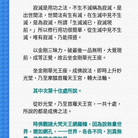
寂滅是用功之法，不生不滅稱為寂滅，是
出世間法，世間法有生有滅，在生滅中見不生
滅，是為寂滅，所謂「生滅滅已，寂滅現
前。」所以修行用功很簡單，從生滅中見不生
滅，唯有寂滅，乃能得道。
以金剛三昧力，破最後一品無明，大覺現
前，成等正覺，故云坐金剛華光王座。
坐金剛華光王座，成佛說法，即時上升妙
光堂，乃至摩醯首羅天王宮，轉大法輪。
其中次第十住處所說。
從妙光堂，乃至首羅天王宮，一共十處，
所說的都是成佛之法。
時佛觀諸大梵天王網羅幢，因為說無量世
界，猶如網孔，一一世界，各各不同，別異無