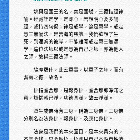
姚興是國王的名，秦是國號，三藏指經律
論。經藏詮定學，定即心，若想明心要多誦
經，或持四句偈；律是戒學，論是慧學。戒定
慧三無漏法，是苦海的慈航，我們欲想了生
死，到涅槃的彼岸，不能離開戒定慧三無漏
學，這位法師以戒定慧為自己之師，亦為他人
之師，故稱三藏法師。
鳩摩羅什，此云童壽，以童子之年，而有
耆壽之德，故名。
佛指盧舍那，是報身佛，盧舍那即淨滿之
意，煩惱惑已淨，功德圓滿，故云淨滿。
眾生成佛時有三身，稱為三身佛，三身佛
分別名為法身佛、報身佛、及應化身佛。
法身是我們的本來面目，是本來具有的，
不需要修，只要你悟，悟即見自己本源自性清