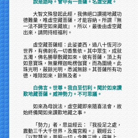
說是語時。會中有一菩薩。名虛空藏。
大智文殊發起此經，我佛絕口讚揚地藏功
德難量，唯虛空藏菩薩，才能容納。所謂『無
一法不歸空如來藏故』。所以，最後由虛空藏
出來，請問持經福利。
虛空藏菩薩經：此娑婆西，過八十恆河沙
世界，有佛剎名一切香集依。其中眾生，成就
五濁，佛名勝華敷藏如來。彼有菩薩，頂上有
如意寶珠，無量釋迦毗楞伽寶，而為圍繞。此
珠光明，蔽餘光明，悉滅無餘。其菩薩所有功
德，唯除如來，餘無及者。
白佛言。世尊。我自至忉利。聞於如來讚
歎地藏菩薩。威神勢力。不可思議。
如來為母說法，虛空藏即來隨喜法會，故
始終備聞如來讚歎地藏之事。
「勢力」者，思益經云：『我投足之處，
震動三千大千世界，及魔宮殿。』觀經云：
『以智慧光，普照一切，令離三途，得無上