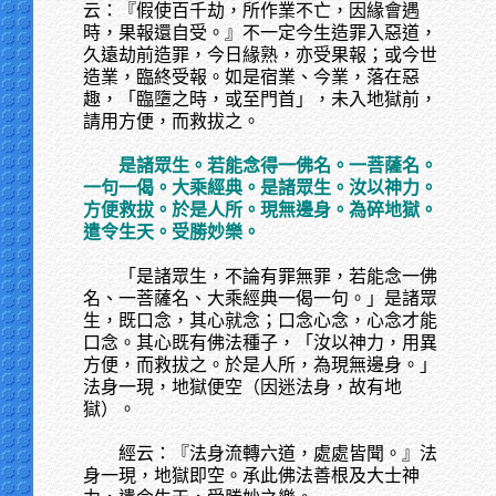
云：『假使百千劫，所作業不亡，因緣會遇
時，果報還自受。』不一定今生造罪入惡道，
久遠劫前造罪，今日緣熟，亦受果報；或今世
造業，臨終受報。如是宿業、今業，落在惡
趣，「臨墮之時，或至門首」，未入地獄前，
請用方便，而救拔之。
是諸眾生。若能念得一佛名。一菩薩名。
一句一偈。大乘經典。是諸眾生。汝以神力。
方便救拔。於是人所。現無邊身。為碎地獄。
遣令生天。受勝妙樂。
「是諸眾生，不論有罪無罪，若能念一佛
名、一菩薩名、大乘經典一偈一句。」是諸眾
生，既口念，其心就念；口念心念，心念才能
口念。其心既有佛法種子，「汝以神力，用異
方便，而救拔之。於是人所，為現無邊身。」
法身一現，地獄便空（因迷法身，故有地
獄）。
經云：『法身流轉六道，處處皆聞。』法
身一現，地獄即空。承此佛法善根及大士神