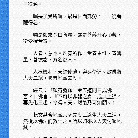
旨得名。
囑是頂受所囑，累是甘而弗勞。——從菩
薩得名。
囑是如來金口所囑，累是菩薩丹心頂戴，
從受授合論。
人者，意也。凡有所作，當善思惟、善籌
量、善憶念，方名為人。
人根機利，天結使薄，容易學道。故佛將
人天二眾，囑累地藏去度。
經云：『頗有發願，令五道同日成佛
否？』佛言：『不可以非器之身，成無上道。
要先化三趣，令得人天，然後乃可如願。』
此文甚合地藏菩薩先度三途生人天二道，
然後以佛法而教化之。所以如來以人天付囑地
藏。