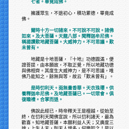
七者。畢竟成佛。
擁護眾生，不退初心，積功累德，畢竟成
佛。
爾時十方一切諸來。不可說不可說。諸佛
如來。及大菩薩。天龍八部。聞釋迦牟尼佛。
稱揚讚歎地藏菩薩。大威神力。不可思議。歎
未曾有。
地藏是十地菩薩，『十地』功德圓滿，便
證菩提，由本願故，不取正覺，所以地藏功德
與佛相齊。其度生大威神力，是不可思議，唯
佛乃能知之，餘無與等，故云「歎未曾有」。
是時忉利天。雨無量香華。天衣珠瓔。供
養釋迦牟尼佛。及地藏菩薩已。一切眾會。俱
復瞻禮。合掌而退。
佛說此經已，時帝釋天王是檀越，從始至
終，在忉利天聞佛宣說，所以忉利諸天，最為
歡喜。知地藏菩薩，本願利益人天；又廣度三
途，上生人天，則天人增多，何樂如之！是以