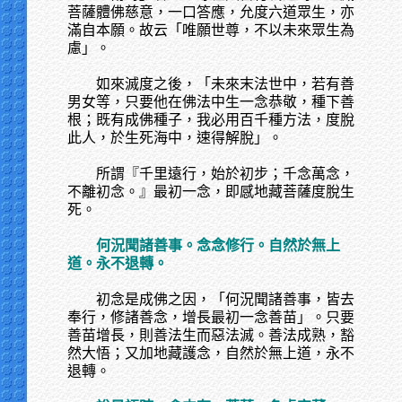
菩薩體佛慈意，一口答應，允度六道眾生，亦
滿自本願。故云「唯願世尊，不以未來眾生為
慮」。
如來滅度之後，「未來末法世中，若有善
男女等，只要他在佛法中生一念恭敬，種下善
根；既有成佛種子，我必用百千種方法，度脫
此人，於生死海中，速得解脫」。
所謂『千里遠行，始於初步；千念萬念，
不離初念。』最初一念，即感地藏菩薩度脫生
死。
何況聞諸善事。念念修行。自然於無上
道。永不退轉。
初念是成佛之因，「何況聞諸善事，皆去
奉行，修諸善念，增長最初一念善苗」。只要
善苗增長，則善法生而惡法滅。善法成熟，豁
然大悟；又加地藏護念，自然於無上道，永不
退轉。