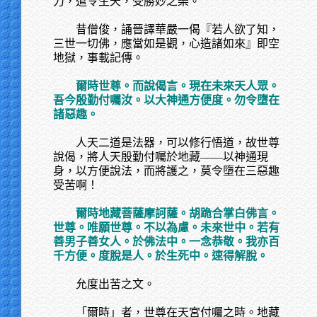
力，遣令生天，受勝妙之樂。
昔僧俊，誦晉譯華嚴一偈『若人欲了知，
三世一切佛，應當如是觀，心造諸如來』即空
地獄，事載記傳。
爾時世尊。而說偈言。現在未來天人眾。
吾今殷勤付囑汝。以大神通方便度。勿令墮在
諸惡趣。
人天二道是法器，可以修行悟道，故世尊
說偈，將人天殷勤付囑於地藏——以神通現
身，以方便說法，而將護之，莫令墮在三惡趣
受苦啊！
爾時地藏菩薩摩訶薩。胡跪合掌白佛言。
世尊。唯願世尊。不以為慮。未來世中。若有
善男子善女人。於佛法中。一念恭敬。我亦百
千方便。度脫是人。於生死中。速得解脫。
允度出苦之文。
「爾時」者，世尊在天宮付囑之時。地藏