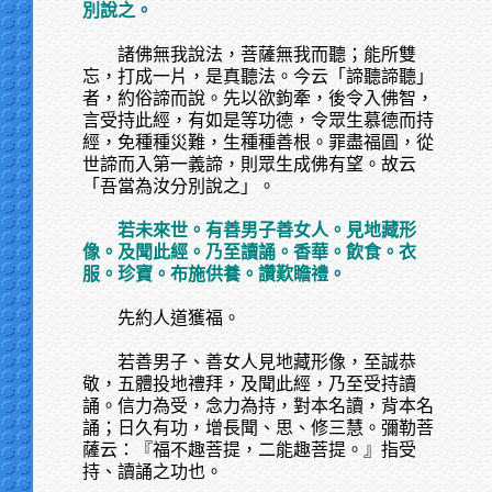
別說之。
諸佛無我說法，菩薩無我而聽；能所雙
忘，打成一片，是真聽法。今云「諦聽諦聽」
者，約俗諦而說。先以欲鉤牽，後令入佛智，
言受持此經，有如是等功德，令眾生慕德而持
經，免種種災難，生種種善根。罪盡福圓，從
世諦而入第一義諦，則眾生成佛有望。故云
「吾當為汝分別說之」。
若未來世。有善男子善女人。見地藏形
像。及聞此經。乃至讀誦。香華。飲食。衣
服。珍寶。布施供養。讚歎瞻禮。
先約人道獲福。
若善男子、善女人見地藏形像，至誠恭
敬，五體投地禮拜，及聞此經，乃至受持讀
誦。信力為受，念力為持，對本名讀，背本名
誦；日久有功，增長聞、思、修三慧。彌勒菩
薩云：『福不趣菩提，二能趣菩提。』指受
持、讀誦之功也。