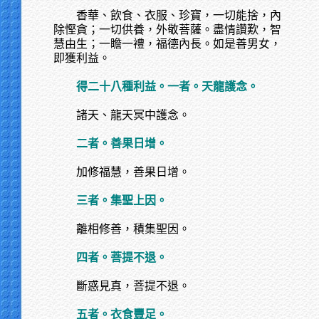
香華、飲食、衣服、珍寶，一切能捨，內
除慳貪；一切供養，外敬菩薩。盡情讚歎，智
慧由生；一瞻一禮，福德內長。如是善男女，
即獲利益。
得二十八種利益。一者。天龍護念。
諸天、龍天冥中護念。
二者。善果日增。
加修福慧，善果日增。
三者。集聖上因。
離相修善，積集聖因。
四者。菩提不退。
斷惑見真，菩提不退。
五者。衣食豐足。