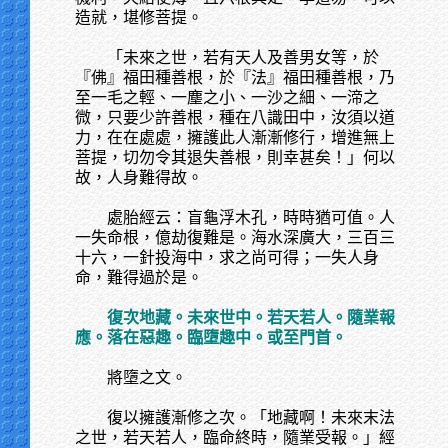
造就，堪修菩提。
「未來之世，若有天人及善男女等，於
『佛』福田種善根，於『法』福田種善根，乃
至一毛之輕、一塵之小、一沙之細、一渧之
微，只要少許善根，種在八識田中，汝須以道
力，在在處處，擁護此人漸漸修行，增進無上
菩提，切勿令其退失善根，則幸甚矣！」何以
故，人身難得故。
處胎經云：盲龜浮木孔，時時猶可值。人
一失命根，億劫復難是。海水深廣大，三百三
十六，一針投海中，求之尚可得；一失人身
命，難得過於是。
復次地藏。未來世中。若天若人。隨業報
應。落在惡趣。臨墮趣中。或至門首。
將墮之文。
復以擁護漸修之次。「地藏啊！未來末法
之世，若天若人，臨命終時，隨業受報。」經