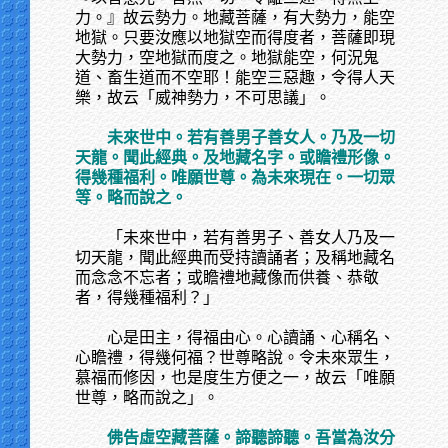
力。』故云勢力。地藏菩薩，有大勢力，能空
地獄。只要汝應以地獄空而得度者，菩薩即現
大勢力，空地獄而度之。地獄能空，何況鬼
道、畜生道而不空耶！能空三惡趣，令得人天
樂，故云「威神勢力，不可思議」。
未來世中。若有善男子善女人。乃及一切
天龍。聞此經典。及地藏名字。或瞻禮形像。
得幾種福利。唯願世尊。為未來現在。一切眾
等。略而說之。
「未來世中，若有善男子、善女人乃及一
切天龍，聞此經典而受持讀誦者；及稱地藏名
而念念不忘者；或瞻禮地藏像而供養、恭敬
者，得幾種福利？」
心是田主，得福由心。心讀誦、心稱名、
心瞻禮，得幾何福？世尊略說。令未來眾生，
慕福而修因，也是度生方便之一，故云「唯願
世尊，略而說之」。
佛告虛空藏菩薩。諦聽諦聽。吾當為汝分