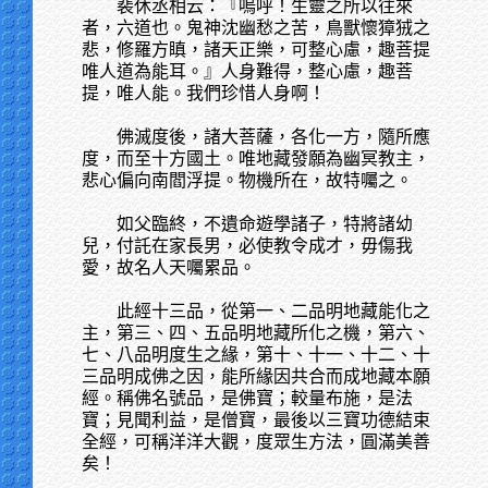
裴休丞相云：『嗚呼！生靈之所以往來
者，六道也。鬼神沈幽愁之苦，鳥獸懷獐狨之
悲，修羅方瞋，諸天正樂，可整心慮，趣菩提
唯人道為能耳。』人身難得，整心慮，趣菩
提，唯人能。我們珍惜人身啊！
佛滅度後，諸大菩薩，各化一方，隨所應
度，而至十方國土。唯地藏發願為幽冥教主，
悲心偏向南閻浮提。物機所在，故特囑之。
如父臨終，不遺命遊學諸子，特將諸幼
兒，付託在家長男，必使教令成才，毋傷我
愛，故名人天囑累品。
此經十三品，從第一、二品明地藏能化之
主，第三、四、五品明地藏所化之機，第六、
七、八品明度生之緣，第十、十一、十二、十
三品明成佛之因，能所緣因共合而成地藏本願
經。稱佛名號品，是佛寶；較量布施，是法
寶；見聞利益，是僧寶，最後以三寶功德結束
全經，可稱洋洋大觀，度眾生方法，圓滿美善
矣！