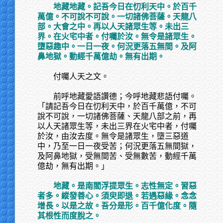
地藏地藏。記吾今日在忉利天中。於百千
萬億。不可說不可說。一切諸佛菩薩。天龍八
部。大會之中。再以人天諸眾生等。未出三
界。在火宅中者。付囑於汝。無令是諸眾生。
墮惡趣中。一日一夜。何況更落五無間。及阿
鼻地獄。動經千萬億劫。無有出期。
付囑人天之文。
前呼地藏愛語讚德；今呼地藏悲語付囑。
「請記吾今日在忉利天中，於百千萬億，不可
說不可說，一切諸佛菩薩、天龍八部之前，再
以人天諸眾生等，未出三界在火宅中者，付囑
於汝，由汝去度。無令是諸眾生，墮三惡道
中，乃至一日一夜受苦；何況更落五無間獄，
及阿鼻地獄，受無間苦、受無數苦，動經千萬
億劫，無有出期。」
地藏。是南閻浮提眾生。志性無定。習惡
者多。縱發善心。須臾即退。若遇惡緣。念念
增長。以是之故。吾分是形。百千億化度。隨
其根性而度脫之。