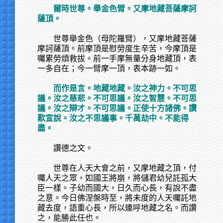
爾時世尊。舉金色臂。又摩地藏菩薩摩訶
薩頂。
世尊舉金色（母陀羅臂），又摩地藏菩薩
摩訶薩頂。前摩頂是慰勞度生辛苦，今摩頂是
囑累勞煩救拔。前一手摩無量分身地藏頂，表
一多自在；今一臂摩一頂，表本跡一如。
而作是言。地藏地藏。汝之神力。不可思
議。汝之慈悲。不可思議。汝之智慧。不可思
議。汝之辯才。不可思議。正使十方諸佛。讚
歎宣說。汝之不思議事。千萬劫中。不能得
盡。
讚德之文。
世尊在人天大會之前，又摩地藏之頂，付
囑人天之眾，如國王將崩，將儲君幼兒託孤大
臣一樣。子幼而國大，日久而心長，有說不盡
之意。今日佛涅槃時至，將未度的人天囑託地
藏去度，語重心長，所以連呼地藏之名。而讚
之，能勝此任也。