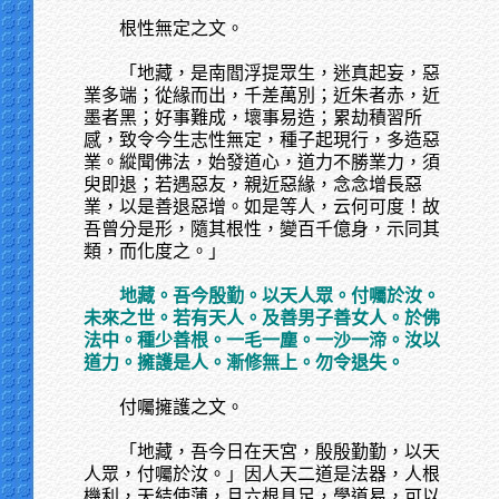
根性無定之文。
「地藏，是南閻浮提眾生，迷真起妄，惡
業多端；從緣而出，千差萬別；近朱者赤，近
墨者黑；好事難成，壞事易造；累劫積習所
感，致令今生志性無定，種子起現行，多造惡
業。縱聞佛法，始發道心，道力不勝業力，須
臾即退；若遇惡友，親近惡緣，念念增長惡
業，以是善退惡增。如是等人，云何可度！故
吾曾分是形，隨其根性，變百千億身，示同其
類，而化度之。」
地藏。吾今殷勤。以天人眾。付囑於汝。
未來之世。若有天人。及善男子善女人。於佛
法中。種少善根。一毛一塵。一沙一渧。汝以
道力。擁護是人。漸修無上。勿令退失。
付囑擁護之文。
「地藏，吾今日在天宮，殷殷勤勤，以天
人眾，付囑於汝。」因人天二道是法器，人根
機利，天結使薄，且六根具足，學道易，可以