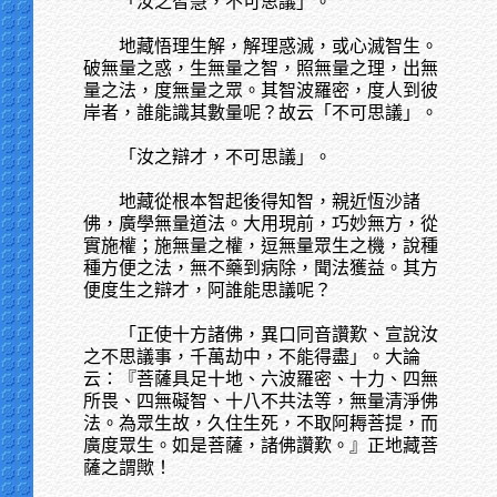
「汝之智慧，不可思議」。
地藏悟理生解，解理惑滅，或心滅智生。
破無量之惑，生無量之智，照無量之理，出無
量之法，度無量之眾。其智波羅密，度人到彼
岸者，誰能識其數量呢？故云「不可思議」。
「汝之辯才，不可思議」。
地藏從根本智起後得知智，親近恆沙諸
佛，廣學無量道法。大用現前，巧妙無方，從
實施權；施無量之權，逗無量眾生之機，說種
種方便之法，無不藥到病除，聞法獲益。其方
便度生之辯才，阿誰能思議呢？
「正使十方諸佛，異口同音讚歎、宣說汝
之不思議事，千萬劫中，不能得盡」。大論
云：『菩薩具足十地、六波羅密、十力、四無
所畏、四無礙智、十八不共法等，無量清淨佛
法。為眾生故，久住生死，不取阿耨菩提，而
廣度眾生。如是菩薩，諸佛讚歎。』正地藏菩
薩之謂歟！