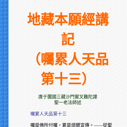
地藏本願經講
記
（囑累人天品
第十三）
唐于闐國三藏沙門實叉難陀譯
聖一老法師述
囑累人天品第十三
囑是佛所付囑，累是煩爾宣傳。——從聖