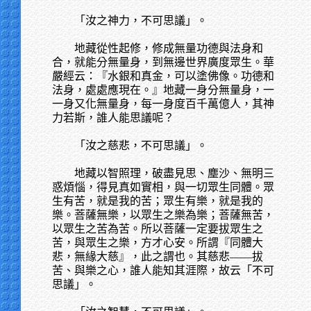
「汝之神力，不可思議」。
地藏從性起修，修成無量功德與法身和
合，就能分無量身，到無邊世界廣度眾生。華
嚴經云：『水銀和真金，可以塗佛像。功德和
法身，處處應現在。』地藏一身分無量身，一
一身又化無量身，每一身度百千萬億人，其神
力若斯，誰人能思議呢？
「汝之慈悲，不可思議」。
地藏以智照理，破盡見思、塵沙、無明三
惑煩惱，得見真如實相，與一切眾生同體。眾
生有苦，就是我的苦；眾生有樂，就是我的
樂。菩薩無樂，以眾生之樂為樂；菩薩無苦，
以眾生之苦為苦。所以菩薩一定要拔眾生之
苦，與眾生之樂，方才心安。所謂『同體大
悲，無緣大慈』，此之謂也。其慈悲——拔
苦、與樂之心，誰人能知其涯際，故云「不可
思議」。