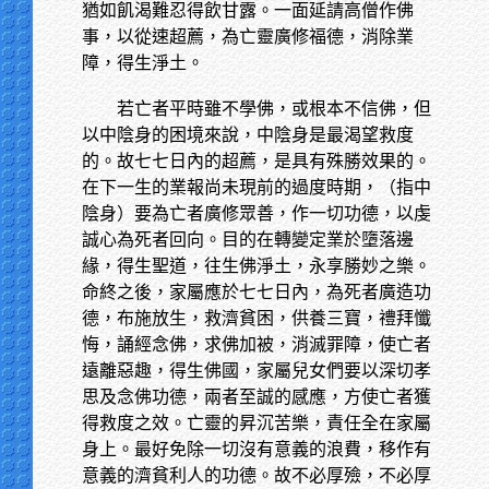
猶如飢渴難忍得飲甘露。一面延請高僧作佛
事，以從速超薦，為亡靈廣修福德，消除業
障，得生淨土。
若亡者平時雖不學佛，或根本不信佛，但
以中陰身的困境來說，中陰身是最渴望救度
的。故七七日內的超薦，是具有殊勝效果的。
在下一生的業報尚未現前的過度時期，（指中
陰身）要為亡者廣修眾善，作一切功德，以虔
誠心為死者回向。目的在轉變定業於墮落邊
緣，得生聖道，往生佛淨土，永享勝妙之樂。
命終之後，家屬應於七七日內，為死者廣造功
德，布施放生，救濟貧困，供養三寶，禮拜懺
悔，誦經念佛，求佛加被，消滅罪障，使亡者
遠離惡趣，得生佛國，家屬兒女們要以深切孝
思及念佛功德，兩者至誠的感應，方使亡者獲
得救度之效。亡靈的昇沉苦樂，責任全在家屬
身上。最好免除一切沒有意義的浪費，移作有
意義的濟貧利人的功德。故不必厚殮，不必厚