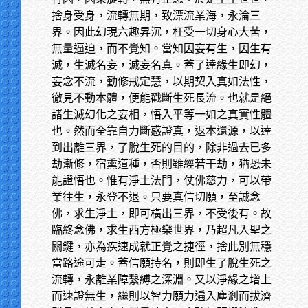
捨身受身，流轉無期，致漂流業海，永淪三
界。因此幻現六趣昇沉，枉受一切身心大苦，
無量逼迫，而不覺知。當知因妄有生，因生有
滅，生滅名妄，滅妄名真。蓋了達緣生即幻，
妄念不流，勤修戒定慧，以期契入真如法性，
徹見不動本體，便能戳斷生死長流。也就是絕
諸生滅幻化之妄相，悟入平等一如之真實性體
也。然而全靠自力斷惑證真，返本還源，以達
到出離三界，了脫生死的目的，除非過去已多
劫漸修，宿熏道種，否則雖經若干劫，猶恐未
能證悟也。惟有淨土法門，仗佛慈力，可以帶
業往生，永登不退。只要真信切願，至誠念
佛，求生淨土，即可橫出三界，不受後有。故
臨終念佛，求生西方極樂世界，乃超凡入聖之
關鍵，亦為疾速成就正覺之捷徑，捨此別無穩
當路途可走。蓋信願持名，則即生了脫生死之
流轉，永離業障繫縛之深淵。又以淨緣之增上
而速證無生，繼則以智力願力遍入塵剎而拔濟