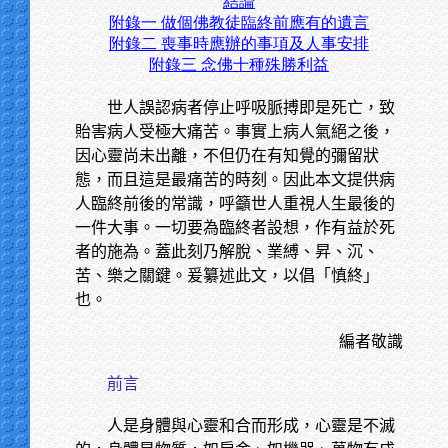
結論
附錄一 做個佛教徒臨終前應有的遺言
附錄二 喪事時應辦的事項及人事安排
附錄三 念佛十種殊勝利益
世人誤認病者停止呼吸脈搏即是死亡，致
貽害病人受極大痛苦。事實上病人氣絕之後，
因心靈尚未出離，不但仍在有知覺的彌留狀
態，而且這是最痛苦的時刻。因此本文提供病
人臨終前後的常識，呼籲世人重視人生最後的
一件大事。一切要為臨終者設想，作有益於死
者的施為。蓋此刻乃解脫、業縛、昇、沉、
苦、樂之關鍵。爰纂述此文，以倡「慎終」
也。
編者敬識
前言
人是身體與心靈和合而形成，心靈是不滅