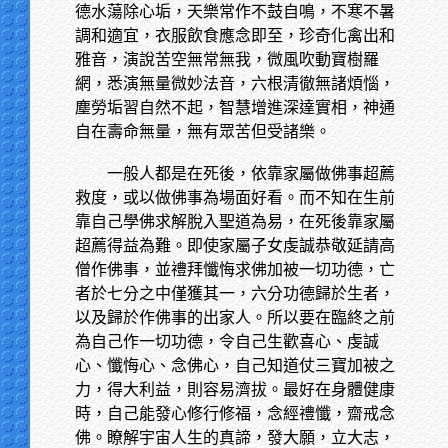
德水蕩除心垢，天樂常作不鼓自鳴，不寒不暑
調和適宜，衣服飲食應念即至，珍奇化禽出和
雅音，演說苦空無常無我，微風吹動寶樹羅
網，悉演無量微妙法音，六根清徹無諸煩惱，
塵勞垢習自然不起，智慧增進深達實相，神通
自在壽命無量，無有眾苦但受諸樂。
一般人都是在死後，依靠家屬做佛事超薦
救度，或以做佛事為場面好看。而不知在生前
靠自己學佛求解脫入聖道為易，在死後靠家屬
超薦得益為難。即使家屬子女虔誠恭敬延請高
僧作佛事，並禮拜懺悔求佛加被一切功德，亡
者於七分之中僅獲其一，六分功德歸於生者，
以及歸於作佛事的出家人。所以要在臨終之前
為自己作一切功德，令自己生歡喜心、虔誠
心、懺悔心、念佛心，自己知道仗三寶加被之
力，得大利益，則容易濟拔。最好在身體健康
時，自己能發心修行修福，念經禮懺，齋戒念
佛。瞭解宇宙人生的真諦，發大願，立大志，