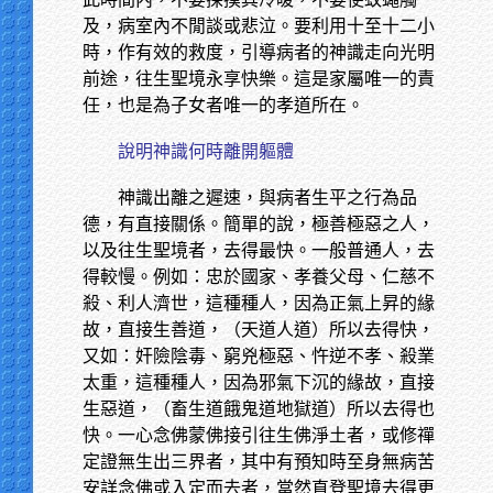
及，病室內不閒談或悲泣。要利用十至十二小
時，作有效的救度，引導病者的神識走向光明
前途，往生聖境永享快樂。這是家屬唯一的責
任，也是為子女者唯一的孝道所在。
說明神識何時離開軀體
神識出離之遲速，與病者生平之行為品
德，有直接關係。簡單的說，極善極惡之人，
以及往生聖境者，去得最快。一般普通人，去
得較慢。例如：忠於國家、孝養父母、仁慈不
殺、利人濟世，這種種人，因為正氣上昇的緣
故，直接生善道，（天道人道）所以去得快，
又如：奸險陰毒、窮兇極惡、忤逆不孝、殺業
太重，這種種人，因為邪氣下沉的緣故，直接
生惡道，（畜生道餓鬼道地獄道）所以去得也
快。一心念佛蒙佛接引往生佛淨土者，或修禪
定證無生出三界者，其中有預知時至身無病苦
安詳念佛或入定而去者，當然直登聖境去得更