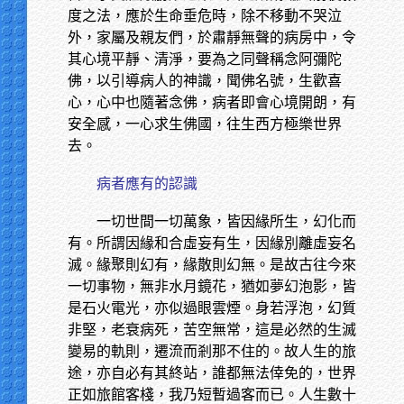
度之法，應於生命垂危時，除不移動不哭泣
外，家屬及親友們，於肅靜無聲的病房中，令
其心境平靜、清淨，要為之同聲稱念阿彌陀
佛，以引導病人的神識，聞佛名號，生歡喜
心，心中也隨著念佛，病者即會心境開朗，有
安全感，一心求生佛國，往生西方極樂世界
去。
病者應有的認識
一切世間一切萬象，皆因緣所生，幻化而
有。所謂因緣和合虛妄有生，因緣別離虛妄名
滅。緣聚則幻有，緣散則幻無。是故古往今來
一切事物，無非水月鏡花，猶如夢幻泡影，皆
是石火電光，亦似過眼雲煙。身若浮泡，幻質
非堅，老衰病死，苦空無常，這是必然的生滅
變易的軌則，遷流而剎那不住的。故人生的旅
途，亦自必有其終站，誰都無法倖免的，世界
正如旅館客棧，我乃短暫過客而已。人生數十