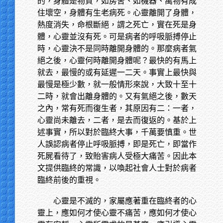
的，身體是物質，如房舍、如機器、萬物有成
住壞空，身體有生老病死。心靈離開了身體，
熱度消失，命根斷絕，謂之死亡，實在死是身
體，心靈並沒有死。可是病者的呼吸脈搏停止
時，心靈決不是同時離開身體的。那麼病者氣
絕之後，心靈何時離開身體呢？最快的有馬上
就去，最慢的或有延遲一二天。事實上最快與
最慢是極少數，就一般情形來說，大致十至十
二時，就會出離身體的。又有氣絕之後，數天
之內，常有死而復生者，其原因有二：一者，
心靈尚未離去，二者，是去而復返的。基於上
述事實，所以對於臨終大事，千萬要慎重。世
人誤認病者停止呼吸脈搏，即是死亡，即當作
死屍看待了，致貽害病人受極大痛苦。因此本
文提供臨終的常識，以喚起社會人士對於病者
臨終前後的重視。
心靈是不滅的，家屬應著重在臨終者的心
靈上，應如何才使心靈不痛苦，應如何才使心