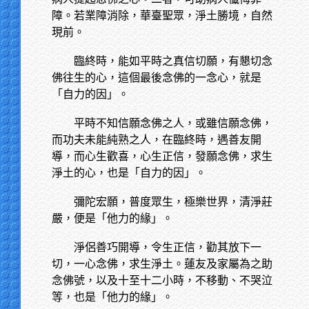
障。若業障消除，華臺聖眾，淨土勝境，自然
現前。
臨終時，能如平時之真信切願，有懇切念
佛往生的心，這個最後念佛的一念心，就是
「自力的因」。
平時不知信願念佛之人，或雖信願念佛，
而功夫未能純熟之人，在臨終時，遇善友開
導，而心生歡喜，心生正信，發願念佛，求生
淨土的心，也是「自力的因」。
彌陀宏願，普度眾生，極樂世界，清淨莊
嚴，便是「他力的緣」。
淨侶善巧開導，令生正信，勸其放下一
切，一心念佛，求生淨土。蓮友及家屬為之助
念佛號，以及十至十二小時，不移動、不哭泣
等，也是「他力的緣」。