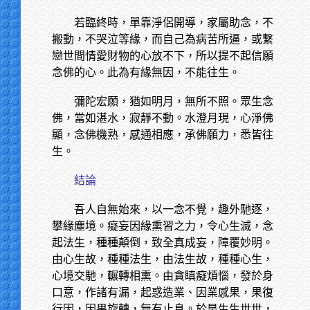
若臨終時，單靠淨侶開導，家屬助念，不
搬動，不哭泣等緣，而自己為病苦所逼，或繫
戀世間情愛財物的心放不下，所以提不起信願
念佛的心。此為有緣無因，不能往生。
彌陀宏願，猶如明月，無所不照。眾生念
佛，當如湛水，寂靜不動。水澄月現，心淨佛
顯，念佛機熟，感通相應，承佛願力，悉皆往
生。
結論
吾人自無始來，以一念不覺，趣外馳逐，
攀緣塵境。癡妄因緣熏習之力，令心生滅，念
起法生，種種顛倒，致全真成妄，障覆妙明。
由心生故，種種法生，由法生故，種種心生，
心境交馳，輾轉相熏。由貪瞋癡煩惱，發於身
口意，作諸有漏，起惑造業、因業感果，果復
行因，因果旋轉，無有止息。於是生生世世，