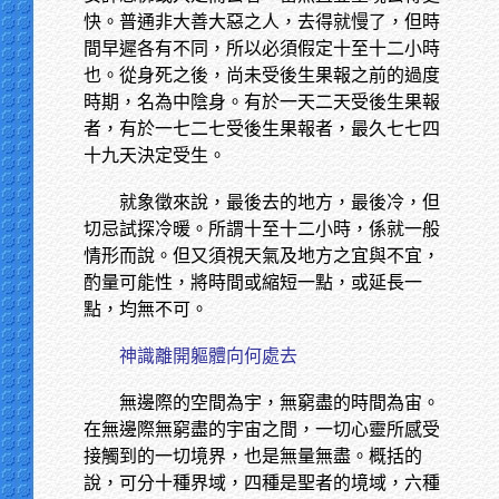
快。普通非大善大惡之人，去得就慢了，但時
間早遲各有不同，所以必須假定十至十二小時
也。從身死之後，尚未受後生果報之前的過度
時期，名為中陰身。有於一天二天受後生果報
者，有於一七二七受後生果報者，最久七七四
十九天決定受生。
就象徵來說，最後去的地方，最後冷，但
切忌試探冷暖。所謂十至十二小時，係就一般
情形而說。但又須視天氣及地方之宜與不宜，
酌量可能性，將時間或縮短一點，或延長一
點，均無不可。
神識離開軀體向何處去
無邊際的空間為宇，無窮盡的時間為宙。
在無邊際無窮盡的宇宙之間，一切心靈所感受
接觸到的一切境界，也是無量無盡。概括的
說，可分十種界域，四種是聖者的境域，六種