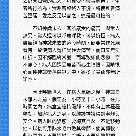
去仍有知覺的病人，可算受盡慘毒虐待了。生
者所行所為，實貽害臨終人不淺，將使死者痛
苦墮落，愛之反足以害之，這是最可怕的。
不知神識未去，其所感受的痛苦，與常人
無異。常人還可以呼痛呼救，可以抗拒。病人
雖氣絕而神識未去的這段時間，硬要當作死屍
看待，致使病人冤枉受極大痛苦，而口又無法
申訴。因不解臨終常識，而導致如此悲慘，寧
不痛心！病人因遭受痛苦而心生瞋恨，因瞋恨
心而使神識墮落惡趣之中，雖孝子賢孫亦無所
知也。
因此呼籲世人，在病人氣絕之後，神識尚
未離去之前，假定為十小時至十二小時，在此
時間之內，病室宜維持肅靜，不能有上述種種
舉動，加害病人之身，以維護神識得到寧靜與
安全。病人睡的姿態，要聽其自然，不能移動
他。以後可用熱水毛巾敷其彎節，使其轉軟。
此時間內，不要探摸其冷暖，不要使蚊蠅觸