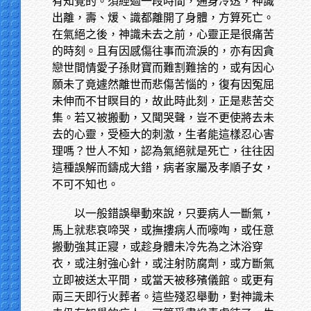
有知覺的。須經過一段時間，通身冷透，神識
出離，壽、煖、識都離開了身體，方算死亡。
在氣絕之後，神識未去之前，心靈正是很痛苦
的時刻。且有因感傷往事而流淚的，亦有因貪
戀世間情愛子孫財寶而難割難捨的，或有因心
願未了竟遽然離世而悲傷苦惱的，復有因冤屈
未伸而不甘瞑目的，故此時此刻，正是悲苦交
集。若又被搬動，又聞哭聲，豈不更使將去未
去的心靈，受極大的刺激，生者能這樣忍心害
理嗎？世人不知，認為氣絕就是死亡，往往因
這種誤解而鑄成大錯，病者家屬及孝順子女，
不可不知也。
以一般錯誤舉動來說，只要病人一斷氣，
馬上就悲哀啼哭，或撫摟病人而嚎啕，或任意
搬動強其正寢，或趁身體未冷先為之沐浴穿
衣，或注射強心針，或注射防腐劑，或方斷氣
立即被送太平間，或當天被移殯儀館。或更有
兩三天即行火葬者。這些殘忍舉動，對神識未