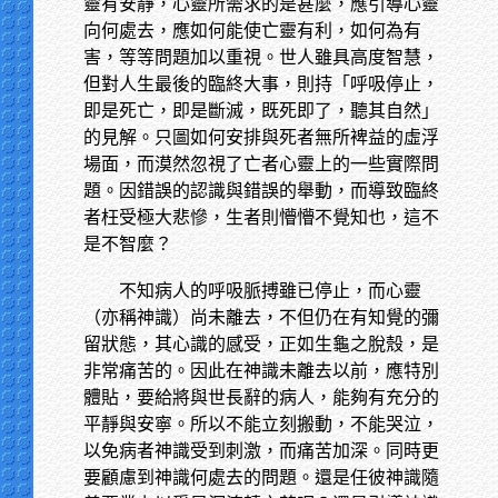
靈有安靜，心靈所需求的是甚麼，應引導心靈
向何處去，應如何能使亡靈有利，如何為有
害，等等問題加以重視。世人雖具高度智慧，
但對人生最後的臨終大事，則持「呼吸停止，
即是死亡，即是斷滅，既死即了，聽其自然」
的見解。只圖如何安排與死者無所裨益的虛浮
場面，而漠然忽視了亡者心靈上的一些實際問
題。因錯誤的認識與錯誤的舉動，而導致臨終
者枉受極大悲慘，生者則懵懵不覺知也，這不
是不智麼？
不知病人的呼吸脈搏雖已停止，而心靈
（亦稱神識）尚未離去，不但仍在有知覺的彌
留狀態，其心識的感受，正如生龜之脫殼，是
非常痛苦的。因此在神識未離去以前，應特別
體貼，要給將與世長辭的病人，能夠有充分的
平靜與安寧。所以不能立刻搬動，不能哭泣，
以免病者神識受到刺激，而痛苦加深。同時更
要顧慮到神識何處去的問題。還是任彼神識隨