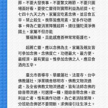
葬，不要大發喪事，不要繁文耨節，不要只圖
場面好看，要使亡靈得到實際利益為前提。七
七四十九天之內，家屬宜吃素念佛，並忌食五
辛，禁止殺生。喪祭皆應用素，宜多作功德
事，俾為亡靈消業障獲超昇，速往彌陀清淨佛
國土。家屬不但亦能
獲福無量，且能感應善神常常衛護也。
超薦亡靈，應以念佛為主，家屬及親友皆
可參加念佛。念佛度亡，功德最大、最方便、
最經濟、最有實益。惟參加念佛之人，應忌食
酒肉五辛。
臺北市善導寺、華嚴蓮社、法雲寺、台中
佛教蓮社、淨業精舍慈明寺、佛教文物流通
處、及全省佛教文物流通處，皆有法師念佛的
錄音帶流通，可選擇一種，隨錄音帶念佛。欲
利益亡者，惟有廣作功德，為亡者消除業障，
分班助念佛號不要間斷，求佛接引往生淨土。