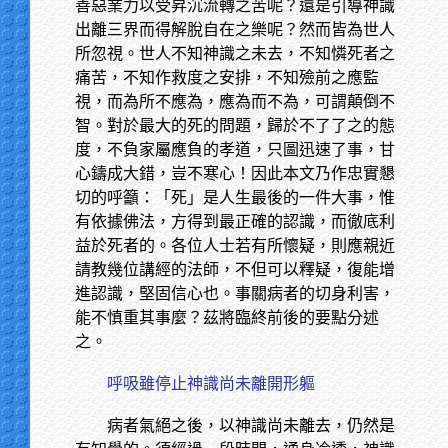
善惡業力以受昇沉流轉之苦呢？還是引導神識
出離三界而得解脫自在之樂呢？然而皆為世人
所忽視。世人不知神識之未去，不知憐死者之
痛苦，不知作救度之安排，不知殮前之應監
視，而為所不應為，應為而不為，可謂顛倒不
智。對於最大的死的問題，歸於不了了之的態
度，不負家屬應負的孝道，只圖迅速了事，甘
心鑄成大錯，豈不寒心！因此本文乃作忠實懇
切的呼籲：「死」是人生最後的一件大事，惟
有依據佛法，方得到最正確的認識，而徹底利
益於死者的。各位人士若有所懷疑，則應親近
請教幾位講經的法師，不但可以釋疑，復能增
進認識，堅固信心也。事關病者的切身利害，
能不慎重其事麼？茲將臨終前後的要點分述
之。
呼吸雖停止神識尚未離開形軀
病者氣絕之後，以神識尚未離去，仍然是