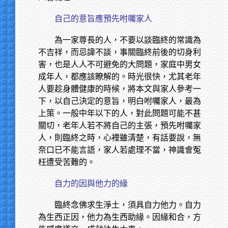
自己的意旨應預先咐囑家人
為一家尊長的人，不要以談臨終的常識為
不吉祥，而忌諱不談，事關臨終前後的切身利
害，也是人人不可避免的大問題，家庭中男女
成年人，都應該瞭解的。時光很快，尤其老年
人要趁身體健康的時候，將本文與家人參考一
下，以自己決定的意旨，明白咐囑家人，最為
上策。一般中年以下的人，對此問題可能不甚
關切，老年人若不將自己的主張，預先咐囑家
人，則臨終之時，心裡雖清楚，有話要說，無
奈口已不能言語，家人若處理不當，神識會冤
枉遭受苦難的。
自力的因與他力的緣
臨終念佛求生淨土，須具自力他力。自力
為生西正因，他力為生西助緣。因緣和合，方