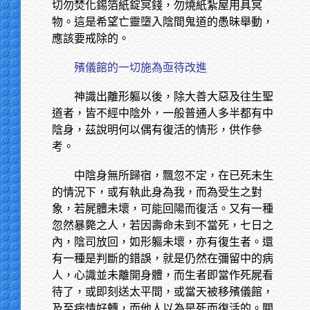
切勿焚化錫箔紙錠冥錢，勿燒紙紮屋用具冥
物。這是希望亡靈墮入陰間鬼道的愚昧舉動，
應該要戒除的。
殯儀館的一切施為亟待改進
神識出離形軀以後，除大善大惡及往生聖
道者，皆不經中陰外，一般普通人多半都有中
陰身，茲說明何以偶有復活的情形，供作參
考。
中陰身無所歸宿，飄忽不定，在已死未生
的情況下，或有執此身為我，而為受生之對
象，若屍體未壞，可能回陽而復活。又有一種
忽然暴斃之人，若因壽命未到不當死，七日之
內，陰司放回，如形軀未壞，亦有復生者。還
有一種是判斷的錯誤，就是仍然在彌留中的病
人，心識並未離開身體，而生者即當作死屍看
待了，或即刻送太平間，或當天被移殯儀館，
及至病情好轉，而他人以為是死而復活的。關