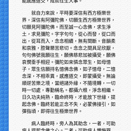
能感應道交，成就往生大事。
就自力來說，平時要深信有西方極樂世
界，深信有阿彌陀佛，切願生西方極樂世界，
切願見阿彌陀佛。而至誠一心念佛，求生淨
土，求見彌陀。字字句句，從心而發，從口而
出，從耳而入，念念相續，無有間斷。音韻柔
和哀雅，腔聲懇苦悲切。念念之間具足欣厭，
句句佛號我願往生，願佛慈悲加被攝受，願佛
哀憫垂手相迎。彌陀如來憐念眾生，如母憶
子，眾生信願持名憶佛念佛，如子憶母，二憶
念深，不相乖異，感應道交，即蒙攝受。無論
順逆苦樂之境，當絕諸外緣，不隨境轉，一切
時一切處，專勤稱名。都攝六根，淨念相繼。
日久功夫純熟，臨命終時，才能放下世緣，提
起念佛。臨終若能正念不失，必蒙佛接引，如
彈指頃，即得往生極樂世界。
病人臨終時，旁人為其助念，一者，可助
病人提起念佛之心。二者，可助病人懺悔罪