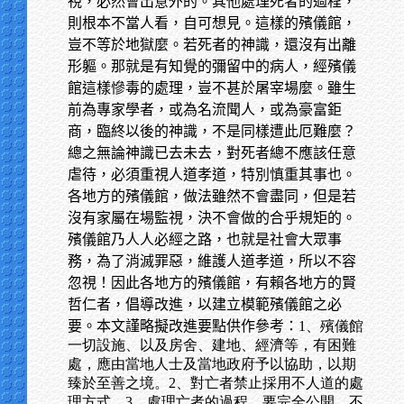
視，必然會出意外的。其他處理死者的過程，
則根本不當人看，自可想見。這樣的殯儀館，
豈不等於地獄麼。若死者的神識，還沒有出離
形軀。那就是有知覺的彌留中的病人，經殯儀
館這樣慘毒的處理，豈不甚於屠宰場麼。雖生
前為專家學者，或為名流聞人，或為豪富鉅
商，臨終以後的神識，不是同樣遭此厄難麼？
總之無論神識已去未去，對死者總不應該任意
虐待，必須重視人道孝道，特別慎重其事也。
各地方的殯儀館，做法雖然不會盡同，但是若
沒有家屬在場監視，決不會做的合乎規矩的。
殯儀館乃人人必經之路，也就是社會大眾事
務，為了消滅罪惡，維護人道孝道，所以不容
忽視！因此各地方的殯儀館，有賴各地方的賢
哲仁者，倡導改進，以建立模範殯儀館之必
要。本文謹略擬改進要點供作參考：
1、殯儀館
一切設施、以及房舍、建地、經濟等，有困難
處，應由當地人士及當地政府予以協助，以期
臻於至善之境。2、對亡者禁止採用不人道的處
理方式。3、處理亡者的過程，要完全公開，不