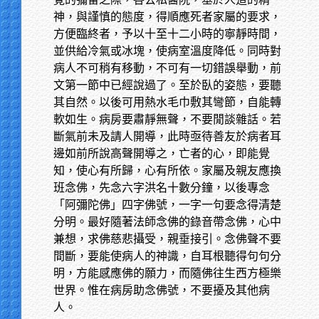
神，與謹慎的態度，得順應死者家屬的要求，
方便臨終者，予以十至十二小時的寧靜時間，
並供給冷氣或冰塊，使病室溫度降低。同時對
病人不可稍有移動，不可有一切錯誤舉動，前
文第一節中已經說過了。至於臥的姿態，要聽
其自然。以後可用熱水毛巾敷其彎節，自能轉
軟如生。病房要肅靜無聲，不要閒談雜話。若
斷氣前未及請人開導，此時亟待善友於病者耳
邊如前所說高聲開導之，亡者的心，即能覺
知，使心有所歸，心有所依。家屬及親友應換
班念佛，先念六字洪名十數分鐘，以後專念
「阿彌陀佛」四字佛號，一字一句要念得清楚
分明。最好隨著法師念佛的錄音帶念佛，心中
兼想，求佛慈悲攝受，親垂接引。念佛聲不要
間斷，要能使病人的神識，自耳根聽得句句分
明，方能感應佛的願力，而隨佛往生西方極樂
世界。惟在病房助念佛號，不要擾及其他病
人。