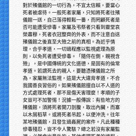
對於殯儀館的一切行為，不宜太信賴，要當心
死者被虐待。一般死者家屬，只知將死者往殯
儀館一送，自己落得輕鬆一番，而罔顧死者是
否可能遭受慘毒。家屬及弔祭者只看到靈堂哀
榮肅穆，死者衣冠整齊的外表，而不注意自送
殯儀館之後直至大殮之前的真相。為近乎情
理，合乎孝道，一切過程應以監視處理為原
則，以免死者遭受慘毒。「隨侍在側，親視含
殮」，是中國傳統的文化道德，是固有的倫常
孝道。若謂死去的親人，要聽憑殯儀館之所
為，家屬無法監視，這是大大違背孝道，不合
我國善良習俗的。如果殯儀館擅自以不人道的
方式處理死者，那不是傷天害理麼！孝順的子
女豈可不加警惕！況據一般傳說：有些地方的
殯儀館，須將死者開刀剖腹，取出內臟，而塞
以木屑稻草。或將死者吊起，以便沖洗。往年
某地殯儀館，且發生過姦屍的案件。凡此種種
慘毒殘忍，豈不令人驚駭？總之若沒有家屬監