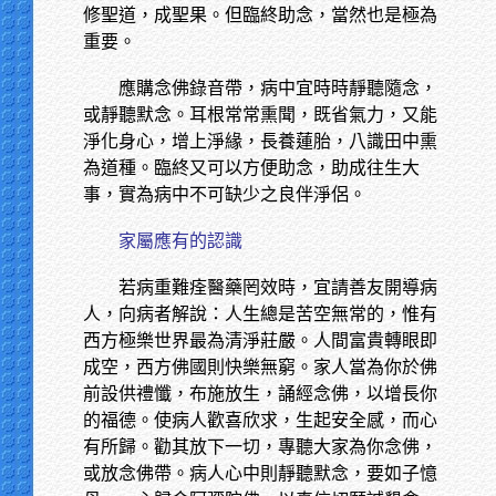
修聖道，成聖果。但臨終助念，當然也是極為
重要。
應購念佛錄音帶，病中宜時時靜聽隨念，
或靜聽默念。耳根常常熏聞，既省氣力，又能
淨化身心，增上淨緣，長養蓮胎，八識田中熏
為道種。臨終又可以方便助念，助成往生大
事，實為病中不可缺少之良伴淨侶。
家屬應有的認識
若病重難痊醫藥罔效時，宜請善友開導病
人，向病者解說：人生總是苦空無常的，惟有
西方極樂世界最為清淨莊嚴。人間富貴轉眼即
成空，西方佛國則快樂無窮。家人當為你於佛
前設供禮懺，布施放生，誦經念佛，以增長你
的福德。使病人歡喜欣求，生起安全感，而心
有所歸。勸其放下一切，專聽大家為你念佛，
或放念佛帶。病人心中則靜聽默念，要如子憶