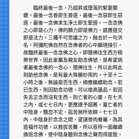
臨終最後一念，乃超昇或墮落的緊要關
鍵。最後一念善即生善道，最後一念惡即生惡
道，最後一念佛求生淨土即生聖道。一念念佛
之心即是心力，佛的願力即是佛力，感應道交
即是法力。三種不可思議之力，融合於一句洪
名，阿彌陀佛自然在念佛者的心中顯現接引，
故臨終最後一念念佛之心，即隨佛往生西方極
樂世界，因此家屬及親友助念佛號，是希望病
者最後念佛的一念心，隨佛往生，所以此時此
刻助他念佛，是有最大殊勝妙用的。十至十二
小時之後，無論是否生西，總應繼續助念。若
已生西，則因助念功德，可以增高蓮品。若因
失去正念而沒有生西，則亡者的心靈，在七天
之內，或七七日內，更應速予超薦。蓋亡者的
中陰身，飄忽不定，孤苦無所依歸。七七日
內，中陰身於念念之間，望諸骨肉眷屬，為其
造福作功德，以救拔苦難，所以亟待一面繼續
換班念佛，使中陰身聽到念佛之聲而得度脫，