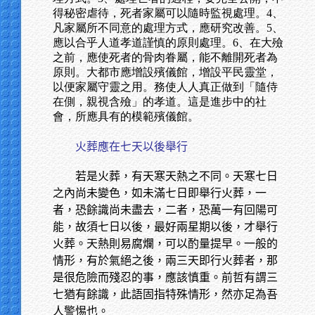
得秘密虐待，死者家屬可以隨時監視處理。4、
凡家屬所不同意的處理方式，應研究改善。5、
應以合乎人道孝道謹慎的原則處理。6、在大殮
之前，應使死者的骨肉眷屬，能不離開死者為
原則。大都市應增設殯儀館，增設平民靈堂，
以便家屬守靈之用。務使人人真正做到「隨侍
在側，親視含殮」的孝道。這是進步中的社
會，所應具有的模範殯儀館。
火葬應在七天以後舉行
若是火葬，有天寒天熱之不同。天寒七日
之內尚未變色，如未滿七日即舉行火葬，一
者，恐餘識尚未盡去，二者，恐萬一有回陽可
能，故須七日以後，最好兩星期以後，才舉行
火葬。天熱則易腐爛，可以酌量提早。一般的
情形，有於氣絕之後，兩三天即行火葬者，那
是很危險而殘忍的事，應該慎重。前哲有謂三
七猶有餘識，此語固指特殊情形，然亦足為吾
人警惕也。