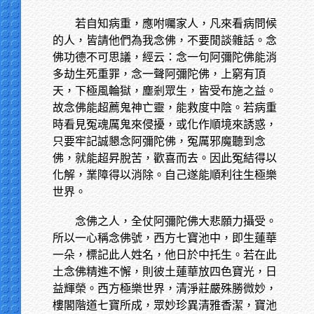
若自知病重，應咐囑家人，凡來看病問候
的人，皆請他們為我念佛，不要閒談雜話。念
佛功德不可思議，經云：念一句阿彌陀佛能消
多劫生死重罪，念一聲阿彌陀佛，上窮有頂
天，下極風輪獄，塵剎眾生，皆受布施之益。
故念佛能超薦鬼神亡靈，能救度中陰。若病重
時看見冤魂厲鬼來侵擾，或化作順境來誘惑，
只要牢記誠懇念阿彌陀佛，冤厲邪魔聽到念
佛，就能超昇脫苦，歡喜而去。因此冤結得以
化解，業障得以消除。自己遂能順利往生極樂
世界。
念佛之人，全仗阿彌陀佛大悲願力攝受。
所以一心稱念佛號，西方七寶池中，即生蓮華
一朵，標記此人姓名，他日於中托生。若在此
土念佛精進不懈，則彼土蓮華放四色寶光，日
益輝榮。西方極樂世界，清淨莊嚴殊勝微妙，
樓閣階道七寶所成，眾妙珍異清雅香潔，寶池