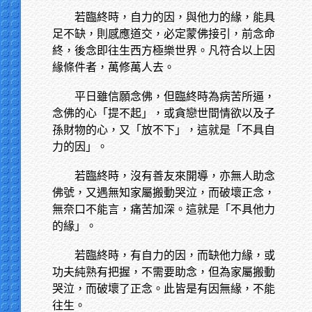
若臨終時，自力的因，與他力的緣，能具
足不缺，則感應道交，必定蒙佛接引，前念命
終，後念即往生西方極樂世界。凡符合以上因
緣條件者，萬修萬人去。
平日雖信願念佛，但臨終時為病苦所逼，
念佛的心「提不起」，或貪戀世間情欲以及子
孫財物的心，又「放不下」，這就是「不具自
力的因」。
若臨終時，沒有善友來開導，亦無人助念
佛號，又遇無知家屬搬動哭泣，而破壞正念，
無奈口不能言，痛苦加深。這就是「不具他力
的緣」。
若臨終時，有自力的因，而缺他力緣，或
功夫純熟有把握，不需要助念，但為家屬搬動
哭泣，而破壞了正念。此皆是有因無緣，不能
往生。