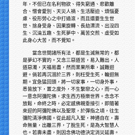
年，不但已在名利物欲、得失窮通、悲歡離
合、憎會愛別、天災人禍、生活壓迫、煩惱憂
慮、役形勞心之中打過滾，而且還要生生世
世、捨身受身、因果旋轉、長劫漂流、出沒四
生、沉淪五趣、生死夢中、萬苦交煎、虛受如
此身心大苦，而不覺知。
當念世間諸所有法，都是生滅無常的，都
是夢幻不實的。又念三惡道苦，易入難出，人
道惡濁，天福易盡，然而業果所牽，誠難迴
避。倘若再沉溺於三界，則枉受生死，輪迴無
期。宜急猛回頭，將一切家事，一切身外事，
悉皆放下，置之度外，不生繫戀之心，而一心
一意念阿彌陀佛，求生西方極樂世界。念念不
放鬆，命終之時，必定感佛親垂接引，即隨著
來迎的阿彌陀佛以及聖眾，於彈指之頃，往生
彌陀清淨佛國。從此超凡入聖，神通自在，壽
命無量，出離三界，了脫生死，是為大智慧人
也。若壽未盡，則因念佛功德決定消災延壽。