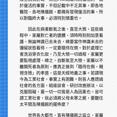
於復活的事實，不但記載中不乏其事，即各地
醫院、各地殯儀館，都偶有發現復活的事，所
以對臨終大事，必須特別慎重也。
因此在病者斷氣之後，直至大殮，這些過
程中，家屬對亡者的遺體，須時時刻刻加意看
護，無論神識已去未去，總要當作神識未去的
彌留狀態看待，一定要隨侍在側。對於處理亡
者洗浴穿衣化妝，乃至大殮一切過程，家屬更
要監視處理，總之，自斷氣至大殮，家屬以不
離開死者為原則，應真正做到「隨侍在側，親
視含殮」的孝道，這是天經地義之事。若謂現
今為工業社會，事實上有困難。則吾人應透過
社會的各方面，組座談會，研討改進辦法，以
克服阻礙，蓋一切一切皆是人為因素也。豈可
謂工業社會，就必須將父母未寒之屍，要聽任
太平間及殯儀館的擺佈麼？
世界各大都市，皆有殯儀館之設立，家屬