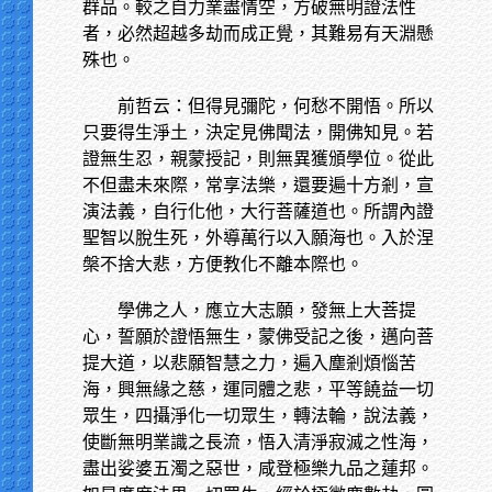
群品。較之自力業盡情空，方破無明證法性
者，必然超越多劫而成正覺，其難易有天淵懸
殊也。
前哲云：但得見彌陀，何愁不開悟。所以
只要得生淨土，決定見佛聞法，開佛知見。若
證無生忍，親蒙授記，則無異獲頒學位。從此
不但盡未來際，常享法樂，還要遍十方剎，宣
演法義，自行化他，大行菩薩道也。所謂內證
聖智以脫生死，外導萬行以入願海也。入於涅
槃不捨大悲，方便教化不離本際也。
學佛之人，應立大志願，發無上大菩提
心，誓願於證悟無生，蒙佛受記之後，邁向菩
提大道，以悲願智慧之力，遍入塵剎煩惱苦
海，興無緣之慈，運同體之悲，平等饒益一切
眾生，四攝淨化一切眾生，轉法輪，說法義，
使斷無明業識之長流，悟入清淨寂滅之性海，
盡出娑婆五濁之惡世，咸登極樂九品之蓮邦。