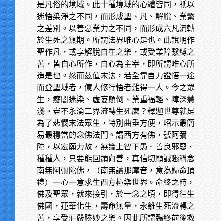
是凡俗的境域。此十種境域的心體皆同，祇以
迷悟染淨之不同，而形成聖、凡、解脫、業繫
之差別。以善惡業力之不同，而形成六凡流轉
於生死之無期。所謂法界唯心是也。此說明作
聖作凡，或享解脫自在之樂，或受業障繫縛之
苦，皆自心所作，自心為主宰，即所謂唯心所
造是也。然而茲值末法，若全靠自力證悟一途
而登聖域者，億人修行悟者難得一人。今之眾
生，癡闇迷染、虛妄顛倒、業重福輕、障深慧
淺。豈不永淪三界流轉生死麼？釋迦世尊就是
為了悲憫末法眾生，特別曲垂方便，昭示最簡
易最穩當的念佛法門。謂西方有佛，號阿彌
陀，以宏願力故，無論上智下愚、善良邪惡、
種種人，只要能回頭向善，真信切願誠懇稱念
南無阿彌陀佛，（南無讀那摩音，意為歸命頂
禮）一心一意求生西方極樂世界。命終之時，
佛及聖眾，就來接引，於一念之頃，即得往生
佛國，蓮華化生，壽命無量，永離生死流轉之
苦，享受莊嚴勝妙之樂。因此所謂臨終前後救