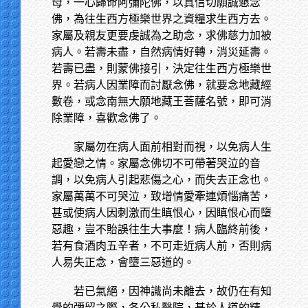
母，一心歸命阿彌陀佛，以真信切願誠懇念
佛，為往生西方極樂世界之資糧求生西方去。
家屬及親友更要虔誠為之助念，求佛慈力加被
病人。若壽未盡，自然病情好轉，消災延壽。
若壽已盡，則蒙佛接引，決定往生西方極樂世
界。若病人因業障而討厭念佛，就要念地藏經
數卷，或念南無大願地藏王菩薩名號，即可消
除業障，喜歡念佛了。
家屬勿在病人面前相對而視，以免病人生
起愛戀之情。家屬念佛切不可帶著哭泣的音
調，以免病人引起悲傷之心，而失去正念也。
家屬萬萬不可哭泣，致增情愛牽連煩惱痛苦，
甚或使病人因刺激而生瞋恨心，因瞋恨心而墮
惡趣，豈不貽誤往生大事麼！病人臨終前後，
若有食酒肉五辛者，不可走近病人前，否則病
人易失正念，會墮三惡道的。
若已氣絕，因神識尚未離去，故仍在有知
覺的彌留之際，各公私醫院，基於人道的精