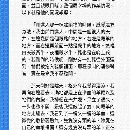
面，並且親眼目睹了整個屠宰場的作業情況。
以下就是他的實況報導：
「剛進入那一棟建築物的時候，感覺還算
寬敞，我由前門進人，中間是一個很大的天
井，左邊幾間是個殺豬的地方，右邊是殺羊的
地方，而右邊再前面一點是殺牛的地方。這裡
白天殺黃牛，夜裡殺水牛，豬也是在晚上殺
的。我剛到的時候呢，剛好有一批豬從外面運
到，牠們被拖入豬欄裡面，那種嚎叫的淒慘聲
音，實在是令我不忍聽聞。
那天剛好是陰天，格外令我覺得淒涼，我
再向右邊看去，滿地都是正在滲血的羊頭以及
牠們的內臟。我排徊在天井邊，呆立了很久，
一步也移不開！最後我還鼓起了氣，向殺羊的
地方走過去，我看到了一桶又一桶的羊血，還
微微的散發著熱氣，隻隻沒有頭的羊，陳屍在
自己的血堆裡面！還有幾隻沒有頭的羊，正在