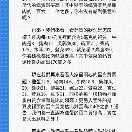
所含的鐵質還要高！其中髮菜的鐵質竟然是雞
肉的二百六十二倍之多，你有沒有感到很意外
呢？
再來，我們來看一看鈣質的狀況是怎麼
樣？雞肉每
100公克裡面含有5毫克的鈣質、牛
肉是8、豬肉12、吳郭魚30、碗豆71、香菇
125、木耳207、髮菜699、紫菜呢？高達850。
你看樣樣都比肉類還要高！其中紫菜的鈣質，
遠比雞肉高出170倍之多！
現在我們再來看看大家最關心的蛋白質問
題，雞蛋
12.5、豬肉14.6、牛肉18.8、吳郭魚
20、雞肉21、髮菜21、碗豆23、紫菜28、杏仁
31、黃豆36、豆皮51，同樣的每一樣植物裡面
蛋白質含量還是比肉類高！更另人意外的是，
豆皮裡面的蛋白質竟然比雞蛋高出4倍之多！過
去，我們都一直認為雞蛋的蛋白質很高，實在
是大出意料之外！
再來呢，我們來看一看脂肪類。脂肪它能