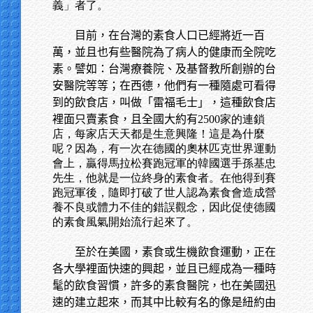
義」者了。
目前，在台灣的素食人口已經將近一百
萬，並且也有些醫院為了病人的健康而全院吃
素。譬如：台灣療養院、及基督教所創辦的台
安醫院等等；在西德，他們有一種隨處可看得
到的飲食店，叫做「雷福毛士」，這種飲食店
裡面只賣素食，且全國大約有
2500家的連鎖
店，每家店天天都是生意興隆！這是為什麼
呢？因為，有一次在德國的奧林匹克世界運動
會上，贏得馬拉松賽跑冠軍的韓國選手孫基忠
先生，他就是一位終身的素食者。在他得到賽
跑冠軍後，隨即打破了世人認為素食會造成營
養不良或體力不佳的錯誤觀念，因此促使德國
的素食風氣開始流行起來了。
至於在美國，素食或生機飲食運動，正在
各大學裡面快速的興起，並且已經成為一種時
髦的飲食習慣，許多的素食醫院，也在美國迅
速的建立起來，而其中比較有名的像是紐約由