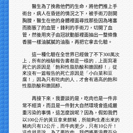
醫生為了挽救他們的生命，將他們推上手
術台，病人在昏迷的情況之下，被手術刀剖開
胸膛，醫生在他的身體裡面尋找那些因為堵塞
而膨脹了的血管，鋒利的手術刀，切開了血
管，然後用夾子由冠狀動脈裡面抽出一整條像
香腸一樣油膩膩的油脂，再把它拿去化驗。
這一種化驗在全世界已經做了不下
300萬次
上，所有的檢驗報告書都是一樣的，上面寫著
死亡的原因是「飽和性脂肪酸和膽固醇！」從
來沒有一篇報告的死亡原因是「小白菜和豆
腐！」因為只有吃肉的人，才會有過高的飽和
性脂肪酸和膽固醇。
再接下來，我要談的是，吃肉也是一件非
常不經濟，而且是一件對大自然環境會造成嚴
重污染的事情，這怎麼說呢？因為，假如我們
以
100公斤的黃豆拿來餵豬，所能夠生產出來的
豬肉只有12公斤，而牛肉更少，只有10公斤！
這也就是說，為了要吃肉，我們將要浪費百分