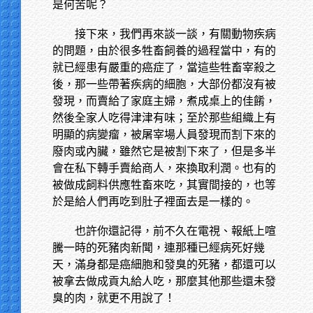
是何苦呢？
接下來，我們再來談一談，有關動物疾病
的問題，由於很多牲畜飼養的過程當中，有的
就已經患有嚴重的癌症了，當這些牲畜宰殺之
後，那一些帶著疾病的細胞，大部份都沒有被
發現，而賣給了家庭主婦，煮成桌上的佳餚，
然後全家人吃得津津有味；至於那些組織上有
明顯的病變瘤，被屠宰場人員發現而割下來的
廢肉或內臟，雖然它是被割下來了，但是多半
會在私下轉手賣給商人，來換取利潤。也有的
被做成飼料供應牲畜來吃，其實間接的，也等
於是給人們再吃到肚子裡面去是一樣的。
也許你還記得，前不久在電視、報紙上喧
騰一時的死豬肉新聞，連那種已經病死好幾
天，滿身都是癌細胞和發臭的死豬，都還可以
被拿去做成貢丸給人吃，那麼其他那些還未發
臭的肉，就更不用說了！