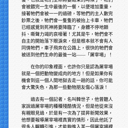
會被餵完一生中最後的一餐，以便增加重量，
接著牠們會被一一的過磅，等牠們的主人數完
鈔票之後，牠們會一隻隻的被抬上卡車，牠們
已經感覺到死神將要降臨了，身體不停地顫
抖、嘶聲力竭的哀嚎著！尤其是牛，牠們會不
自主的開始落下眼淚來，但是根本就不會有人
同情牠們，車子飛奔在公路上，很快的牠們會
被送到他們生命的最後一站——「屠宰場」！
在你的印象裡面，也許你只是認為屠宰場
就是一個把動物變成肉的地方！但是如果你有
機會到這一個人間地獄去走一趟的話，你可能
會大驚失色，為那一些動物朋友傷心落淚！
過去有一個記者，名叫韓世子，他曾聽人
家說過屠宰場的種種殘酷情況，但是他從來沒
有親眼見過，於是有一次為了提昇新聞效果，
他想要報導屠宰場裡真實的情形，因此他託了
很多人輾轉引進，才能夠進入某一個屠宰場裡