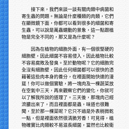
接下來，我們來談一談有關肉類中病菌和
寄生蟲的問題。無論是什麼種類的肉類，它們
在顯微鏡下面，你都可以看到很多的細菌和寄
生蟲，可以說是萬蟲蠕動的景象，這一點跟植
物是完全不同的，那又是為什麼呢？
因為在植物的細胞外面，有一個很堅硬的
細胞壁，因此細菌不容易侵入，因此植物比較
不容易腐敗及發臭。至於動物呢？它的細胞完
全沒有細胞壁，因此任何細菌都可以很快的憑
藉著這些肉本身的養分，在裡面開始快速的漫
莚！你可以做個實驗，將一塊肉及一棵蔬菜放
在空氣中三天，再來觀察它們的變化，你就可
以了解我所說的道理了。三天後，那塊肉己經
流膿出來了，而且裡面都是蟲，味道也很難
聞，至於那一棵菜呢？它只不過是外表稍微乾
一點，但是裡面依然很清脆芳香！可見得，植
物確實比肉類較不易滋長細菌，當然也比較衛