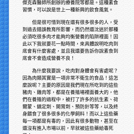
傑克森醫師所創辦的療養院等都是。這種素食
習慣，可以說是世上一種新興的飲食風氣。
但是很可惜到現在還有很多很多的人，受
到過去錯誤教育所影響，而仍然還沈迷於那種
必須吃很多肉才能夠均衡營養的陷阱裡面！因
此以下我就要花一點時間，來具體說明吃肉到
底會有什麼害處，並且我還要告訴你說素食到
底會不會造成營養不良！
為什麼我要說，吃肉對身體會有害處呢？
因為肉類其實是一項非常不衛生的食品！這怎
麼說呢？主要的原因是我們現在所吃到的這些
豬肉、雞肉等，都是在養殖場裡面養大的，他
們在養殖的過程中，被打了許多的抗生素、荷
爾蒙、鎮定劑、開胃劑、預防針等等，以及終
身餵食了很多很多的化學飼料！而以上這些藥
每一項都是有毒的，因此有很多動物，甚至在
還沒有進入市場以前，早就被這些藥給毒死