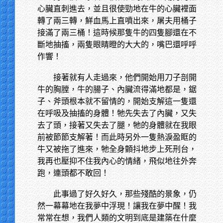
心臟直刺進去，並且很使勁地在牛的心臟裡面
轉了兩三轉，鮮血馬上直噴出來，屠夫用桶子
接滿了兩三桶！這時候那隻牛的四隻腳還在不
斷地抽搐，兩隻眼睛瞪的大大的，嘴巴還呼呼
作響！
接著就有人走過來，他們開始用刀子剖開
牛的胸膛，牛的腸子、內臟流得滿地都是，鋸
子、斧頭根本就不留情的，開始支解這一隻還
在呼吸及抽搐的身體！牠先失去了內臟，又失
去了頭，接著又失去了腿，牠的身體就在我眼
前被節節支解著！而此時另外一隻熱淚盈眶的
牛又被拖了進來，牠全身顫抖地步上死刑台，
我再也壓抑不住我內心的情緒，飛似地往外奔
跑，連頭都不敢回！
此事過了好久好久，那些殘酷的景象，仍
然一幕幕地在我夢中浮現！讓我在夢中醒！我
常常在想，我們人類的文明到底是建築在什麼