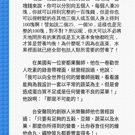
塊錢來說，你可以分別向五個人，每個人湊
20
塊，你就可以得到完整的一百塊錢，但是你也
可以很輕鬆的在其他三個人或五個人身上得到
100塊啊！譬如說二個25、一個50，這樣也是完
整的100塊，對不對？所以呢，你大可以不必將
天地間所有的東西或是五大基本食物都吃完，
才算是營養均衡！為什麼呢？因為在蔬菜、水
果裡面就已經全部包括人類所需要的營養了！
在美國有一位麥都果醫師，他在一卷勸世
人吃素的錄音帶裡面，就曾經說過，他說：
「我可以向全世界任何的營養師挑戰，看看誰
能夠為我設計一套以平常的蔬菜為主，但是會
造成蛋白質不足或是任何營養不良的菜單！」
他說啊：「那是不可能的！」
台安醫院的創辦人米樂醫師他也曾經說
過：「只要有足夠的五榖、豆類、蔬菜以及水
果，那麼你所得到的營養，比你吞食任何的維
他命丸、礦物質丸都要豐富得多！」