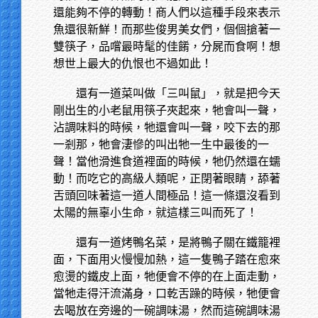
還能夠不停的轉動！商人們以這種手段來表示
魚還很新鮮！而那些俊男美女們，個個搶著一
雙筷子，品嚐最時髦的佳餚，分屍而食啊！想
想世上最大的仇恨也不過如此！
還有一道菜叫做「三叫鼠」，就是把今天
剛出生的小老鼠用筷子夾起來，牠會叫一聲，
沾調味料的時候，牠還會叫一聲，咬下去的那
一剎那，牠會淒慘的叫出牠一生中最後的一
聲！當他滑進食道裡面的時候，牠仍然還在蠕
動！而吃它的高級人類呢，正閉著眼睛，舔著
舌頭回味著這一道人間極品！這一條還沒看到
太陽的無辜小生命，就這樣三叫而死了！
還有一道烤鴨名菜，是將鴨子關在鐵籠裡
面，下面用火慢慢加熱，這一隻鴨子踏在愈來
愈燙的鐵皮上面，牠便會不停的在上面走動，
當牠走得汗流滿身，口乾舌躁的時候，牠便會
去喝放在旁邊的一碗調味湯，然而這碗調味湯