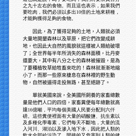
之九十左右的食物。而且這也表示，如果我們
要吃肉，我們必須以多出10倍的土地來耕種，
才能夠獲得足夠的食物。
因此，為了獲得足夠的土地，人類就必須
大量地開墾森林以及草原，把它們改變成耕
地，也因此大自然的風貌就這樣被人類給破壞
了；全世界每半年所消失的森林面積，比丹麥
還要大，其中有八分之七的森林被摧毀，是為
了要種植牧草給牲畜來吃的！森林就漸漸地縮
小了，而那一些原來棲息在森林裡的野生動
物，自然被逼得走投無路，甚至絕跡了。
單就美國來說，全美國所飼養的家畜總數
量是他們人口的四倍，家畜糞便每年總數就高
達
16億噸，平均每個美國人民要分配到六仟
磅。這些糞便裡面有大量的硝酸鹽、抗生素以
及多種化學毒素，它們每天不斷地，大量的流
入河川、湖泊以及滲入地下水，因此把人類的
飲水全部給污染了，間接的又危害到人類的健