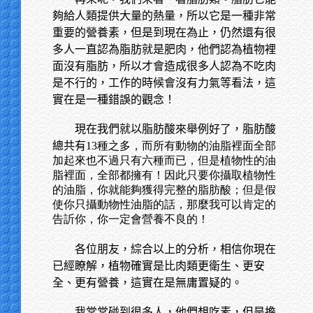
夠給人類提供大量的熱量，所以它是一種非常
重要的營養素，但是到現在為止，仍然還有很
多人一直認為脂肪就是肥肉，他們認為植物裡
面沒有脂肪，所以才會造成很多人認為不吃肉
是不行的，工作的時候會沒有力氣等看法，這
實在是一種錯誤的觀念！
現在我們就以脂肪酸來舉例好了，脂肪酸
總共有
13種之多，而所有動物的油脂裡面全部
加起來也不過只有六種而已，但是植物性的油
脂裡面，全部都擁有！因此只要你攝取植物性
的油脂，你就能夠獲得完整的脂肪酸；但是假
使你只攝動物性油脂的話，那麼我可以肯定的
告訢你，你一定會營養不良的！
各位朋友，綜合以上的分析，相信你現在
已經瞭解，植物確實是比肉類更衛生、更安
全、更有營養，這實在是無庸置疑的。
我常常碰到很多人，他們想吃素，但是擔