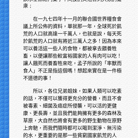
康；
在一九七四年十一月的聯合國世界糧食會
議上所公佈的資料，單就那一年，全球死於飢
荒的人口就高達一千萬人，也就是說，每天死
於飢荒的人口就有將近三萬人之多！因為本來
可以養活這一些人的食物，都被拿去餵養牲
畜，以便讓那些較富裕國家的人有肉可以吃！
讓人餓死而養畜牲來吃，孟子所說的「率獸而
食人」不正是指這個嗎！想起來實在是一件極
不道德的事！
所以，各位兄弟姐妹，如果人類可以吃素
的話，不僅可以獲得更充分的營養，而且不會
被毒素、細菌及癌症所侵襲，可以活的更健
康、更長壽，並且我們能夠擁有更多的森林及
草原，大自然也將會有更多的野生動物在原野
上奔馳，而我們隨時都可以喝到潔淨、無污染
的水，更重要的是那一些貧窮國家飢荒的人