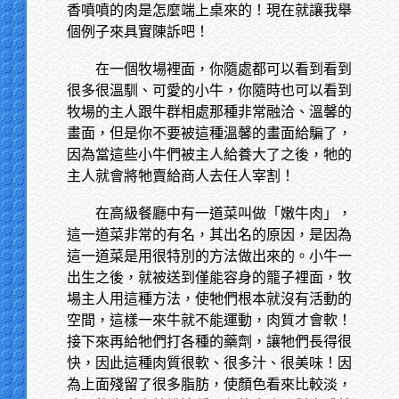
香噴噴的肉是怎麼端上桌來的！現在就讓我舉
個例子來具實陳訴吧！
在一個牧場裡面，你隨處都可以看到看到
很多很溫馴、可愛的小牛，你隨時也可以看到
牧場的主人跟牛群相處那種非常融洽、溫馨的
畫面，但是你不要被這種溫馨的畫面給騙了，
因為當這些小牛們被主人給養大了之後，牠的
主人就會將牠賣給商人去任人宰割！
在高級餐廳中有一道菜叫做「嫩牛肉」，
這一道菜非常的有名，其出名的原因，是因為
這一道菜是用很特別的方法做出來的。小牛一
出生之後，就被送到僅能容身的籠子裡面，牧
場主人用這種方法，使牠們根本就沒有活動的
空間，這樣一來牛就不能運動，肉質才會軟！
接下來再給牠們打各種的藥劑，讓牠們長得很
快，因此這種肉質很軟、很多汁、很美味！因
為上面殘留了很多脂肪，使顏色看來比較淡，