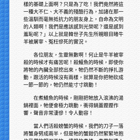
樣的基礎上面啊？只是為了吃！我們竟然將這
一種大不仁、大不義的殘酷行為，加諸在那一
些溫馴而毫無抵抗力的朋友身上，自命為文明
的人類啊！我們是應該感到光榮呢？還是感到
羞恥呢？」以上就是韓世子先生所親眼目睹牛
羊被屠宰、冤枉慘死的實況。
各位朋友，生靈無數啊！何止是牛羊被宰
殺的時候才有痛苦呢！殺鰻魚的時候，即使你
將牠的內臟全部挖出來，牠仍然不斷的掙扎游
動，跟活的時候沒有兩樣，就算是你把牠砍成
一節一節的，牠仍然能寸寸跳動！
在煮鱔魚的時候，剛剛把牠放入滾沸的湯
鍋裡面，牠便會極力跳動，衝得鍋蓋鏗鏗作
響，聲音非常淒慘！令人動容！
當人們活殺螃蟹的時候，我們的刀子一落
將蟹身劈成兩半，但是牠的蟹鉗仍然緊緊地抱