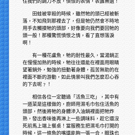
住我們的鋼刀不放，憤恨的表情，表露無遺！
田蛙被宰殺的時候，雖然牠的頭已經被斬
落，不知飛到那裡去了，但是牠仍然會不時地
用手去觸摸牠的頭部，好像要向我們要回牠的
頭一般！那種驚慌憤恨之情，看了直想落淚
啊！
有一種花盧魚，牠的耐性最久，當湯鍋正
在慢慢加熱的時候，牠往往還能在裡面用眼睛
望著鍋外，勉強的扭動著身體，孤苦無助的在
裡面不斷的游動，如此情景叫我們怎麼忍心吞
的下去呢﹖！
相信各位一定聽過「活魚三吃」，其中有
一道菜是這樣做的，廚師用濕毛巾包住活魚的
頭部，然後將牠的身體滲入油鍋裡面把牠炸
熟，發出香味後再淋上一些調味料，趁它還沒
死前馬上端上餐桌！當服務生把濕毛巾打開的
時候，這一條魚的嘴還能夠一張一合，眼珠也