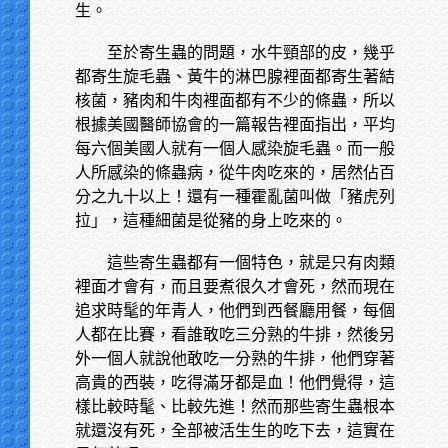
生。
至於寄生蟲的問題，水牛頸部的皮，幾乎
都寄生旋毛蟲、黃牛的淋巴腺裡面都寄生著結
核菌，豬肉和牛肉裡面都有不少的條蟲，所以
根據美國醫師協會的一篇報告裡面指出，平均
每六個美國人就有一個人感染旋毛蟲。而一般
人所感染的條蟲病，從牛肉吃來的，居然佔百
分之九十以上！還有一種霍亂菌叫做「豬虎列
拉」，這種細菌是從豬的身上吃來的。
這些寄生蟲都有一個特色，就是只有肉類
裡面才會有，而且要煮很久才會死，然而現在
追求時髦的年青人，他們到西餐廳用餐，每個
人都在比賽，看誰敢吃三分熟的牛排，然後另
外一個人就說他敢吃一分熟的牛排，他們穿著
高貴的西裝，吃得滿牙都是血！他們覺得，這
樣比較時髦、比較先進！然而那些寄生蟲根本
就還沒有死，全部被活生生的吃下去，這實在