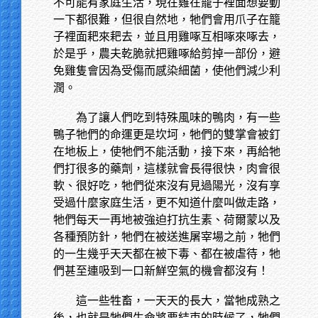
不可能有家庭生活，現在雞在籠子裡面想要動
一下都很難，但很自然地，牠們會用爪子在籠
子裡面耙來耙去，並且用雞啄互相啄來啄去，
於是乎，農夫乾脆就把雞啄給剪掉一部份，避
免雞隻會因為受傷而感染細菌，使他們減少利
潤。
為了讓人們吃到特殊風味的鴨肉，有一些
鴨子牠們的命運更是坎坷，牠們的雙掌會被釘
在地板上，使牠們不能活動，接下來，再給牠
們打很多的藥劑，這樣就會長得很快，肉會很
軟、很好吃，牠們從來沒有見過陽光，沒有享
受過什麼家庭生活，更不知道什麼叫做走路，
牠們每天一再地被強迫打抗生素、荷爾蒙以及
各種預防針，牠們在被送進屠宰場之前，牠們
的一生幾乎天天都在被下毒、都在被虐待，牠
們甚至連吸到一口新鮮空氣的機會都沒有！
這一些牲畜，一天天的長大，當牠成熟之
後，也就是牠們生命將要結束的時候了，牠們