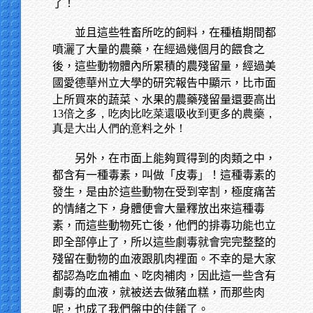
了！
並且這些牲畜所吃的飼料，在種植期間都
噴灑了大量的農藥，在經過幾個月的餵食之
後，這些動物體內所累積的農殘留量，經過美
國愛德華州立大學的研究報告中顯示，比市面
上所買來的蔬菜、水果的農藥殘留量還要高出
13倍之多，吃肉比吃菜還吸收到更多的農藥，
真是大出人們的意料之外！
另外，在市面上能夠買得到的肉類之中，
都含有一種毒素，叫做「皮毒」！這種毒素的
發生，是由於這些動物在受到宰割，極度痛苦
的情緒之下，身體便會大量釋放出來這種毒
素，而這些動物死亡後，他們的排毒功能也立
即全部停止了，所以這些劇毒就會完完整整的
殘留在動物的血液跟肌肉裡面。不幸的是大家
都認為吃血補血、吃肉補肉，因此這一些含有
劇毒的血液，就被送去做豬血糕，而那些肉
呢，也成了我們盤中的佳餚了。