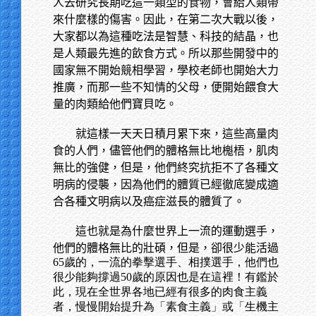
人去研究長期吃這一類型的食物，會給人類帶
來什麼樣的傷害。因此，在第二次大戰以後，
大家都以為這種吃法是智慧、科技的結晶，也
是人類最先進的飲食方式。所以那些開發中的
國家無不開始競相學習，學校老師也開始大力
推廣，而那一些不知情的父母，便開始餵食大
量的肉類給他們寶貝吃。
就這樣一天天日積月累下來，這些高量肉
食的人們，儘管他們的體格無比地櫆梧，肌肉
無比的強健，但是，他們終究抗拒不了各種文
明病的侵襲，因為他們的體質已經徹底變成適
合各種文明病以及癌症滋長的體質了。
這也就是為什麼世界上一流的運動選手，
他們的體格無比的壯碩，但是，卻很少能活過
65歲的，一流的拳擊選手、相撲選手，他們也
很少能夠撐過50歲的原因也是在這裡！有鑑於
此，現在全世界各地已經有很多的肉食主義
者，慢慢開始提升為「素食主義」或「生機主