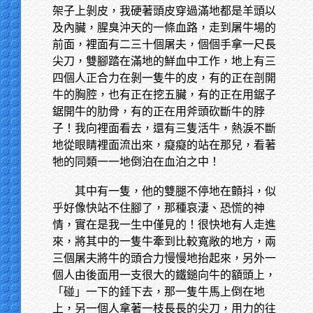
架子上剝皮，我硬著頭皮穿過滿地都是羊頭以
及內臟，腥臭沖天的一條血路，走到屠牛場的
前面，裡面有二三十個屠夫，個個手拿一尺長
尖刀，雙腳踏在滿地的鮮血中工作，地上有三
四個人正合力在剝一隻牛的皮，有的正在剖開
牛的胸腔，也有正在挖五臟，有的正在用鋸子
鋸開牛的肋骨，有的正在用斧頭砍斷牛的脖
子！我向裡面看去，還有三隻活牛，熱淚不斷
地從眼睛裡面流出來，癡癡的站在那兒，看著
牠的同類一一地倒泊在血泊之中！
其中有一隻，他的雙腿不停地在顫抖，似
乎好像快站不住腳了，那種哀淒、恐慌的神
情，實在是我一生中僅見的！很快地有人走進
來，將其中的一隻牛牽到比較寬敞的地方，兩
三個屠夫將牛的頭合力慢慢地抬起來，另外一
個人由後面用一支很大的鐵鎚向牛的額頭上，
「碰」一下的錘下去，那一隻牛馬上倒在地
上，另一個人拿著一枝長長的尖刀，用力的往