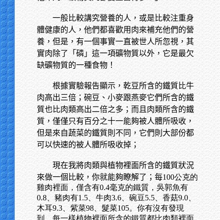
一般比較講究營養的人，或是比較注重身
體健康的人，他們都喜歡用肉來補充他們的營
養，但是，有一個事實一直被世人所忽視，其
實肉除了「磷」這一項礦物質以外，它是最欠
缺礦物質的一種食物！
根據實驗報告顯示，乾豆所含的鐵質比牛
肉高出三倍；碗豆、小麥跟燕麥它們所含的鐵
質也比肉類高出二倍之多；而且肉類所含的鐵
質，僅僅只有百分之十一能夠被人體所吸收，
但是來自蔬菜的鐵質則不同，它們則大部份都
可以快速的被人體所吸收掉；
現在我將肉類與植物裡面所含的鐵質狀況
來做一個比較，你就能夠瞭解了；每
100公克的
雞肉裡面，僅含有0.4毫克的鐵質，吳郭魚有
0.8、豬肉有1.5、牛肉3.6、碗豆5.5、香菇9.0、
木耳9.3、紫菜98、髮菜105。你有沒有發現
到，每一樣植物裡面所含的鐵質都比肉類裡面