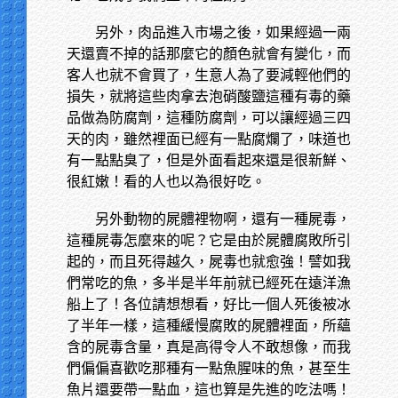
另外，肉品進入市場之後，如果經過一兩
天還賣不掉的話那麼它的顏色就會有變化，而
客人也就不會買了，生意人為了要減輕他們的
損失，就將這些肉拿去泡硝酸鹽這種有毒的藥
品做為防腐劑，這種防腐劑，可以讓經過三四
天的肉，雖然裡面已經有一點腐爛了，味道也
有一點點臭了，但是外面看起來還是很新鮮、
很紅嫩！看的人也以為很好吃。
另外動物的屍體裡物啊，還有一種屍毒，
這種屍毒怎麼來的呢？它是由於屍體腐敗所引
起的，而且死得越久，屍毒也就愈強！譬如我
們常吃的魚，多半是半年前就已經死在遠洋漁
船上了！各位請想想看，好比一個人死後被冰
了半年一樣，這種緩慢腐敗的屍體裡面，所蘊
含的屍毒含量，真是高得令人不敢想像，而我
們偏偏喜歡吃那種有一點魚腥味的魚，甚至生
魚片還要帶一點血，這也算是先進的吃法嗎！