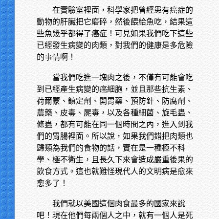
在實驗室裡面，科學家把曾經患有癌症的
動物的肝臟把它磨碎，然後餵給魚吃，結果這
些魚幾乎都得了癌症！可見如果我們吃下這些
已經發生病變的肉類，對我們的健康是多危險
的事情啊！
當我們吃進一塊肉之後，不僅有可能會吃
到已經產生病變的癌細胞，並且那些抗生素、
荷爾蒙、鎮定劑、開胃藥、預防針、防腐劑、
農藥、皮毒、屍毒，以及各種細菌、旋毛蟲、
條蟲，都有可能在同一個時間之內，進入到我
們的胃腸裡面。所以說，如果我們錯把肉類也
歸類為我們的食物的話，實在是一種極不科
學、極不衛生，且長久下來會造成嚴重後果的
飲食方式。這也就難怪現代人的文明病是愈來
愈多了！
我們就以美國這個肉食最多的國家來說
吧！現在他們每兩個人之中，就有一個人是死