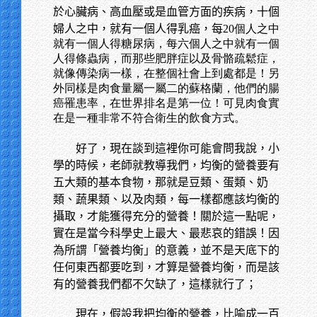
於心臟病、高血壓或是血管方面的疾病，十個
婦人之中，就有一個人得乳癌，每
20個人之中
就有一個人得糖尿病，每六個人之中就有一個
人得條蟲病，而那些肥胖症以及骨骼疏鬆症，
就像傳染病一樣，在整個社會上到處都是！另
外同樣是肉食量屬一屬二的蘇格蘭，他們的腸
癌罹患率，在世界排名是第一位！可見肉食實
在是一種非常不符合衛生的飲食方式。
好了，現在談到這裡你可能會問我說，小
學的時候，老師就教導我們，均衡的營養要有
五大類的基本食物，那就是豆類、蛋類、奶
類、蔬果類、以及肉類，每一樣都應該均衡的
攝取，才能獲得充分的營養！關於這一點呢，
實在是當今科學史上最大、最悲哀的錯誤！因
為所謂「營養均衡」的意義，並不是天底下的
任何東西都要吃到，才算是營養均衡，而是該
有的營養我們都不欠缺了，這樣就行了；
現在，假設我把均衡的營養，比喻成一百