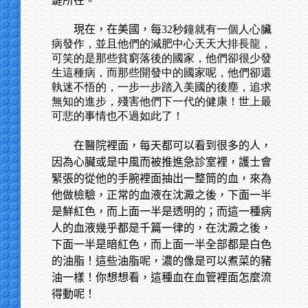
鍵所在。
現在，在美國，每
32秒鐘就有一個人心臟
病發作，並且他們的減肥中心天天大排長龍，
可笑的是那些貧窮落後的國家，他們卻很少發
生這種病，而那些開發中的國家呢，他們卻還
執迷不悟的，一步一步踏入美國的後塵，追求
無知的進步，殘害他們下一代的健康！世上最
可悲的事情也不過如此了！
在醫院裡面，每天都可以看到很多的人，
因為心臟或是中風而被推進急診室裡，護士會
緊張的從他的手腕裡面抽出一整筒的血，來為
他做檢驗，正常的血液在沈澱之後，下面一半
是鮮紅色，而上面一半是透明的；而這一種病
人的血液幾乎都是千篇一律的，在沈澱之後，
下面一半是暗紅色，而上面一半全部都是白色
的油脂！這些油脂呢，濃的像是可以煮菜的豬
油一樣！你想想看，這種血在血管裡面怎麼流
得動呢！