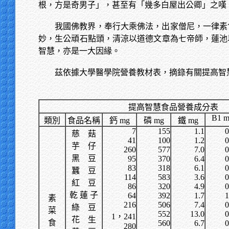
根，方是奇男子」，甚至有「幾多白屋出公卿」之嘆
我國佛教界，奉行大乘佛法，出家僧尼，一律素
妙，生公頑石點頭，清涼以道德文章為七帝師，蓮池
智慧，亦是一大因緣。
茲依據大學醫學院營養教材表，摘錄有關提高智
提高智慧食品營養成分表
B1
m
類別
食品名稱
鈣
mg
磷
mg
鐵
mg
7
155
1.1
0
慈
菇
41
100
1.2
0
芋
仔
260
577
7.0
0
黑
豆
95
370
6.4
0
83
318
6.1
0
蠶
豆
114
583
3.6
0
紅
豆
86
320
4.9
0
乾
蓮
子
64
392
1.7
1
素
216
506
7.4
0
綠
豆
菜
552
13.0
0
1
，
241
花
生
食
560
6.7
0
280