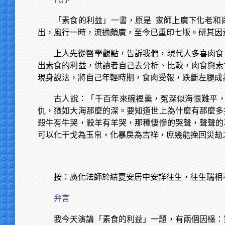
「素食的利益」一書，原是
家師上廣下化老和
出，風行一時，流通頗廣，至今已重印七版。研其因
上人先從醫學觀點，告訴我們，現代人多喜肉食
出素食的利益，供讀者自己去分析、比較，肉食與素
現身說法，將自己年輕時期，食肉受報，跌斷左腿成
古人說：「千百年來碗裡羹，冤深似海恨難平
仇，猶如大海那麼的深。要知道世上為什麼有那麼多
殺牛有牛哭，殺羊有羊哭，那種悽慘的哭聲，聲聲的
可以化干戈為玉帛，化暴戾為吉祥，庶幾能挽回災劫
按：廣化法師於結夏安居中安詳往生，往生瑞相
弁言
我今天演講「素食的利益」一題，有兩個因緣：