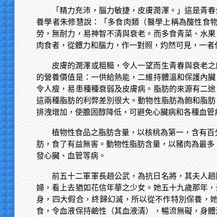
「精力充沛，腦力敏捷，皮膚潤澤。」這是青春
養學者朱修慧說：「多食肉類（醫學上稱為酸性食
勞，無耐力，易神智不清與衰老。而多食青菜、水果
肉食者，從體力和腦力，作一對照，灼然可見，一者
皮膚的潤澤或粗糙，令人一望而生青春與衰老之
的營養價值是：一供給熱能，二維持體溫和保護內臟
令人瘦，易患種種衰弱及皮膚病。脂肪的來源有二途
這兩種脂肪的利弊差別很大。動物性脂肪為飽和脂肪
排洩增加，使膽固醇降低，可避免心臟病和各種血管
植物性食品之脂肪含量，以核桃為第一，含有百
肪，食了有益無害。動物性脂肪含量，以豬肉為最多
發心臟、血管等病。
前五十二軍軍長趙公武，為抗日名將，其夫人趙
婦，看上去猶如花信年華之少女。她五十九歲那年，
身，四大假合，終歸幻滅，所以從不作特別保養，
食，令血液保持鹼性（其血液清），暢流無礙，身體