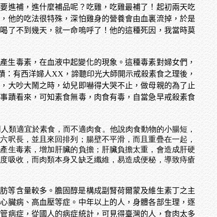
到要進補，進什麼補品呢？吃雞，吃雞最補了！起初兩天吃
雞，他的吃法很特殊，深怕雞身的營養會由血裏流掉，於是
，喝了不到幾天，就一命嗚呼了！他的這種死因，我當時莫
而產生毒素，在血液中起變化的現象。這種毒素對婦女們，
蹟：有西洋婦人XX，諦聽印光大師開示戒殺素食之理後，
雷，大吵大鬧之時，幼兒即嚇得大哭不止，做母親的為了止
實事蹟看來，可知素食無毒，肉食有毒，自當急早戒殺素食
分析，證明人類適宜於素食，而不適肉食。他說肉食動物的小腸短，
至六呎長，並且來回排列；腸壁不平滑，而且重疊在一起，
會產生毒素，增加肝臟的負擔；肝臟負擔太重，會造成肝硬
過度吸收，而肉類本身又缺乏纖維，易造成便秘，導致痔瘡
脂肪等含量較多。膽固醇是構成副腎荷爾蒙及維生素丁之主
、心臟病、高血壓等症。中年以上的人，身體各部生理，逐
血管病症，從國人的病症統計，可見得臺灣的人，食肉太多