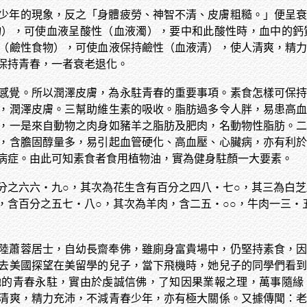
少年的現象，反之「身體疲勞、神智不清、皮膚粗糙。」便呈
物），可使血液呈酸性（血液濁），要中和此酸性時，血中的鈣
（鹼性食物），可使血液保持鹼性（血液清），使人清爽，精
保持青春，一者衰老退化。
感覺。所以潤澤皮膚，為永駐青春的重要事項。素食怎樣可保
，潤澤皮膚。三幫助維生素的吸收。脂肪過多令人胖，易患高
，一是來自動物之肉身如豬羊之脂肪及肥肉，名動物性脂肪。
，含膽固醇量多，易引起血管硬化、高血壓、心臟病，亦有利
病症。由此可知素食者食用植物油，實為健身駐顏一大要素。
分之六六‧九○，其次為花生含有百分之四八‧七○，其三為白芝
，含百分之五七‧八○，其次為羊肉，含二五‧○○，牛肉一三‧
陸蕭蓉居士，自幼長齋奉佛，雖廁身富貴場中，仍堅持素食，
去美國探望在美留學的兒子，當下飛機時，她兒子的同學們看
她的青春永駐，實由於虔誠信佛，了知因果業報之理，萬事隨緣
清爽，精力充沛，不減青春少年，亦有極大關係。又據傳聞：