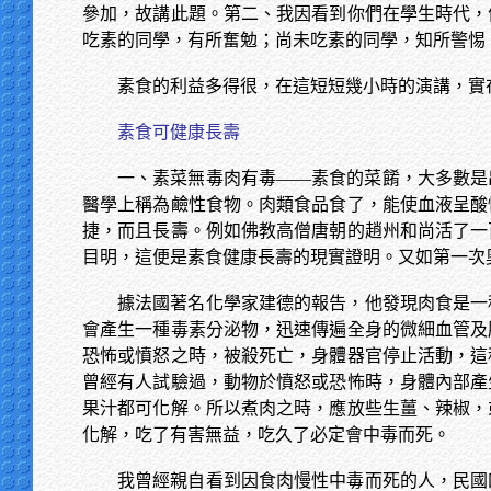
參加，故講此題。第二、我因看到你們在學生時代，
吃素的同學，有所奮勉；尚未吃素的同學，知所警惕
素食的利益多得很，在這短短幾小時的演講，實
素食可健康長壽
一、素菜無毒肉有毒——素食的菜餚，大多數是
醫學上稱為鹼性食物。肉類食品食了，能使血液呈酸
捷，而且長壽。例如佛教高僧唐朝的趙州和尚活了一
目明，這便是素食健康長壽的現實證明。又如第一次
據法國著名化學家建德的報告，他發現肉食是一
會產生一種毒素分泌物，迅速傳遍全身的微細血管及
恐怖或憤怒之時，被殺死亡，身體器官停止活動，這
曾經有人試驗過，動物於憤怒或恐怖時，身體內部產
果汁都可化解。所以煮肉之時，應放些生薑、辣椒，
化解，吃了有害無益，吃久了必定會中毒而死。
我曾經親自看到因食肉慢性中毒而死的人，民國