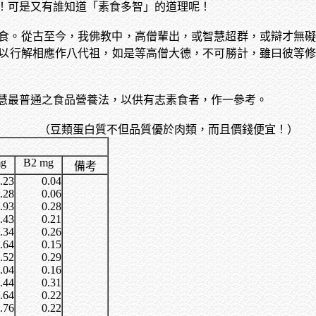
！可是又有誰知道「素食多智」的道理呢！
食。從古至今，我佛教中，高僧輩出，或智慧超群，或辯才無
以行解相應作八代祖，如是等高僧大德，不可勝計，雖曰彼等
慧最普通之食品營養法，以供有志素食者，作一參考。
（豆類蛋白質不但品質優於肉類，而且價錢便宜！）
g
B2
mg
備考
.23
0.04
.28
0.06
.93
0.28
.43
0.21
.34
0.26
.64
0.15
.52
0.29
.04
0.16
.44
0.31
.64
0.22
.76
0.22