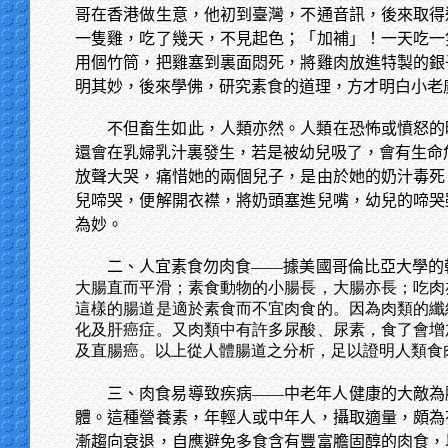
哥在香港做生意，他初到臺灣，不通音訊，後來取得
一隻雞，吃了幾天，不見起色；「加補」！一天吃一
用個竹筒，把雞塞到裏面悶死，將雞肉放進特製的銀
明其妙，後來學佛，研究素食的道理，方才明白小老
不但畜生如此，人類亦然。人類在恐怖或憤怒的
還會在乳婦乳汁裏發生，若是被幼兒吸了，會有生命
放聲大哭，痛惜她的兩個兒子，是由於她的奶汁毒死
兒啼哭，便解開衣襟，將奶頭塞進兒嘴，幼兒的啼哭
為妙。
二、人宜素食勿肉食——據美國哥倫比亞大學的
大腸直而平滑；素食動物的小腸長，大腸亦長；吃肉
這樣的腸道是適於素食而不宜肉食的。因為肉類的纖
化及肝癌症。又肉類中有許多尿酸、尿素，食了會增
及直腸癌。以上從人體腸道之分析，足以證明人類食
三、肉食易導致疾病——中老年人健康的大敵為
體。這種營養素，年輕人或中年人，攝取適量，頗為
漸趨向衰退，自應避免多食含有豐富膽固醇的肉食，