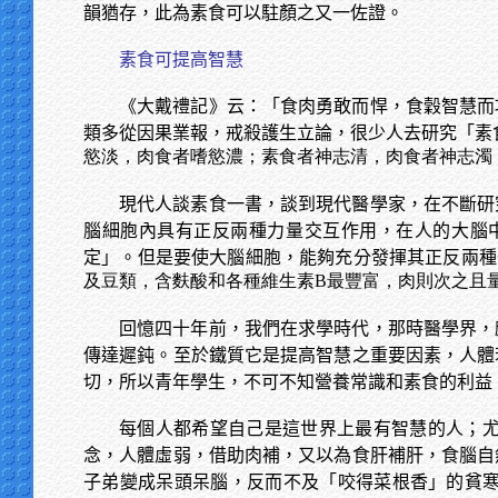
韻猶存，此為素食可以駐顏之又一佐證。
素食可提高智慧
《大戴禮記》云：「食肉勇敢而悍，食穀智慧而
類多從因果業報，戒殺護生立論，很少人去研究「素
慾淡，肉食者嗜慾濃；素食者神志清，肉食者神志濁；
現代人談素食一書，談到現代醫學家，在不斷研
腦細胞內具有正反兩種力量交互作用，在人的大腦
定」。但是要使大腦細胞，能夠充分發揮其正反兩種
及豆類，含麩酸和各種維生素B最豐富，肉則次之且
回憶四十年前，我們在求學時代，那時醫學界，
傳達遲鈍。至於鐵質它是提高智慧之重要因素，人體
切，所以青年學生，不可不知營養常識和素食的利益
每個人都希望自己是這世界上最有智慧的人；
念，人體虛弱，借助肉補，又以為食肝補肝，食腦自
子弟變成呆頭呆腦，反而不及「咬得菜根香」的貧