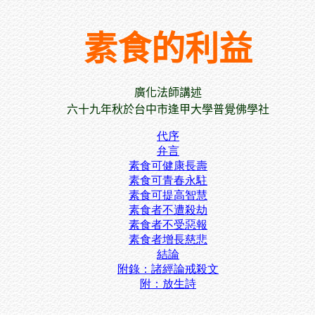
素食的利益
廣化法師講
述
六十九年秋於台中市逢甲大學普覺佛學社
代序
弁言
素食可健康長壽
素食可青春永駐
素食可提高智慧
素食者不遭殺劫
素食者不受惡報
素食者增長慈悲
結論
附錄：諸經論戒殺文
附：放生詩