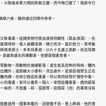
肉，以致後來業力現前跌斷左腿，而今悔已遲了！我欲令已
略舉六條，願供諸位同學作參考。
，又無毒素。這類食物可使血液保持鹼性（其血液清），在
，循環得快，使人身體清爽，精力充沛，富於耐力，思考敏
李炳南老居士，多年持素故，以九十五歲之高齡，尚且耳聰
，是最負盛名的運動家，他便是個素食者。
鴨等動物。而動物在情緒緊張，或生氣及恐怖的時候，體內
排出體外；或是藉大小便利，流出身外。若是這個眾生正在
這種肉類，亦就引進這些毒素，所以食肉就等於慢性中毒。
大小的毒素，就可以毒死一個人。幸而這種毒素，遇到蔬菜
煮一味肉，不放薑、蒜、菜蔬等，這個菜（肉）的毒質沒有
大陸撤退時，隨軍來臺的，因營養不良，患上肺病，他的哥