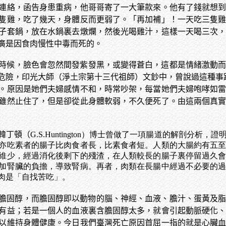
連絡，函告身患重病，他哥哥寄了一大筆款來。他有了錢就想
隻雞，吃了幾天，身體反而更弱了。「再加補」！一天吃三隻
子套鍋，放在水鍋裏去燉爛，然後光喝雞汁，這樣一天喝三次
廣是因食肉慢性中毒而死的。
時候，臉色會忽然間發紫發黑，或變得蒼白，這都是情緒激動
危險，印光大師（淨土宗第十三代祖師）文鈔中，曾說過這種事
。原因是她們夫婦感情不和，時常吵架，每當她們夫婦咆哮如
雖然止住了，但是卻從此身體軟弱，不久便死了。由這兩個真
韓丁頓（
G.S.Huntington）博士曾做了一項腸道的解剖
亦吃素者的腸子比肉食者長，比素食者短。人類的大腸約有五
維少，經過消化後剩下的殘渣，在人類較長的腸子裏停留過久
加腎臟的負擔，導致腎病。再者，肉類在長腸中經過不必要的
肉是「自找苦吃」。
膽固醇，而膽固醇即以動物的腦、神經、血液、膽汁、蛋黃及
有益；若是一個人的血液裏含膽固醇太多，就會引起動脈硬化
以維持身體健康。今日我們臺灣死亡原因首屈一指的就是心臟