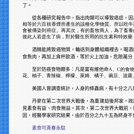
了。
從各種研究報告中，指出肉類可以導致癌症，因
相等於六百枝香煙所產生的該種化學物質。所以吃牛
會被傳染到癌症。再其次，有的畜牧商人，為了畜養
後此人若是生了病，對於醫生所用的抗生素和特效藥
酒精能將致癌物質，輪送到身體組織裡去。喝酒
食魚肉，再加上貪杯飲酒，等於火上加油，危險萬分
至於防癌食物頗多：凡是富有維他命
A、C的食
花、柚子、青辣椒、檸檬、萊姆、橘子、豌豆、波蘿
美國人曾調查統計，人身的條蟲病，有十分之八
丹麥在第二次世界大戰後，為重建劫後邦家，政
見素食有益、肉食無益。其次，第二次世界大戰前，
因，經醫學家研究結果，由於百分之九十五為終身不
素食可青春永駐