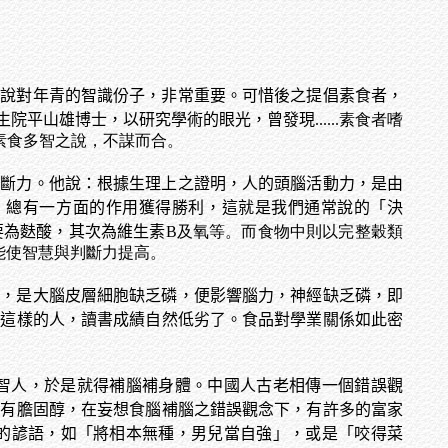
此說對年青的智識份子，非常重要。可惜後之提倡素食者，
生院平山雄博士，以研究學術的眼光，曾發現
......素食者嗜
素食多智之說，不謀而合。
判斷力。他說：根據生理上之證明，人的頭腦活動力，是由
，總有一方面的作用獲得勝利，這就是我們通常說的「決
要為麩酸，其次為維生素
B及氧等。而食物中則以完整穀類
能使智慧與判斷力提高。
據，是大腦皮層細胞缺乏磷，便影響腦力，神經缺乏磷，即
，這樣的人，讀書成績自然低劣了。食品對學業關係如此密
智人，於是就得補腦補身體。中國人古老相傳一個錯誤觀
含有膽固醇，在妄想食腦補腦之錯誤觀念下，有許多的富家
的諺語，如「將相本無種，男兒當自強」，或是「咬得菜