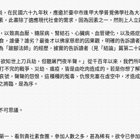
尚，在民國六十九年秋，應邀於臺中市逢甲大學普覺佛學社為大
素，此書除了適應現代社會的需求，固為因素之一，然則上人立
，以致高血壓、糖尿病、腎結石、心臟病、血管硬化，以及癌
食，誰優？誰劣？最後才以佛家慈悲的因果觀，明確的告訴讀
為「跛腳法師」的經歷，據實的告訴讀者（見「結論」篇第二十
，欲知世上刀兵劫，但聽屠門夜半聲。」從千百年以來，我們所
打不完的戰爭、災劫、瘟疫，皆是由吃肉造成的。若是你想了
哀號，聲聲的怨恨，這種種的冤毒、仇恨充塞在虛空中，才造
之將臨，是為序。
不可思議。
第一、看到貴社素食團，參加人數之多，甚為稀有。欲令已參