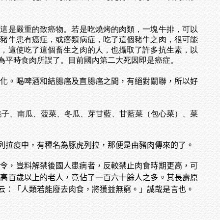
，thyene）這是嚴重的致癌物。若是吃燒烤的肉類，一塊牛排，可以
果豬牛患有癌症，或癌類病症，吃了這個豬牛之肉，很可能
去，這使吃了這個畜生之肉的人，也攝取了許多抗生素，以
為平時食肉所誤了。目前國內第二大死因即是癌症。
硬化。喝啤酒和結腸癌及直腸癌之間，有絕對關聯，所以好
桃子、南瓜、菠菜、冬瓜、芽甘藍、甘藍菜（包心菜
）
、菜
列拉疫中，有種名為豚虎列拉，那便是由豬肉傳來的了。
禁令，豈料解禁後國人患病者，反較禁止肉食時期更高，可
年高百歲以上的老人，竟佔了一百六十餘人之多。其長壽原
云：「人類若能廢去肉食，將獲益無窮。」誠哉是言也。