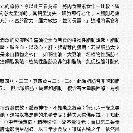
衰老的象徵。今以此三者為準，將肉食與素食作一比較。營
質必大量消耗；其鈣量消失，細胞即行老化；人體則易疲
力充沛，富於耐力，腦力敏捷，並可長壽。」這裡將素食和
持潤澤的皮膚呢？這須從素食者食的植物性脂肪說起。脂肪
血壓、腦充血、以及心、肝、脾胃等內臟病。若是脂肪太少
二是來自植物之核仁，如花生油、大豆油，名植物性脂肪。
於癌細胞繁殖。植物性脂肪為非飽和脂肪，能促進膽汁酸的
麻四八‧二三，其四黃豆二○‧二○。此類脂肪皆非飽和脂
五○，但此類脂肪，屬飽和脂肪，復含有大量膽固醇，易引
因持齋念佛故，體泰神怡，不知老之將至；行近六十歲之老
到她，還誤以為是他的未婚妻呢！趙夫人信佛虔誠，了知此
，心中無煩無惱，精神愉快，故不覺得老；而日常三餐素
老牌電影明星胡蝶，以日常素食故，雖屆古稀之年，依然風