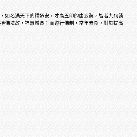
礙，如名滿天下的釋道安，才高五印的唐玄奘，智者九旬談
修持佛法故，福慧增長；而遵行佛制，常年素食，對於提高