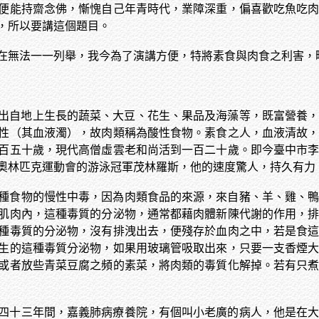
便能持齋念佛，慚愧自己年青時代，業障深重，偏喜歡吃魚吃
，所以要講這個題目。
在無法一一列舉，我今為了演講方便，特將素食與肉食之利害，
出自地上生長的蔬菜、大豆、花生、果品及海藻等，既富營養
性（其血液濁），故肉類稱為酸性食物。素食之人，血液清故
百五十歲，現代高僧虛雲老和尚活到一百二十歲。即今臺中市
奧林匹克運動會的游泳冠軍茂林羅斯，他的速度驚人，持久有力
種食物的慢性中毒，因為肉類食品的來源，來自豬、羊、雞、
肌肉內，這種毒質的分泌物，通常都藉肉體新陳代謝的作用，
種毒質的分泌物，沒有排洩出去，便殘存於血肉之中，若是食
生的這種毒質分泌物，如果用玻璃管吸取出來，只要一支香煙
或者放些青菜豆腐之頻的素菜，將肉類的毒質化解掉。若有只
四十三年間，嘉義肺病療養院，有個叫小老廣的病人，他是在