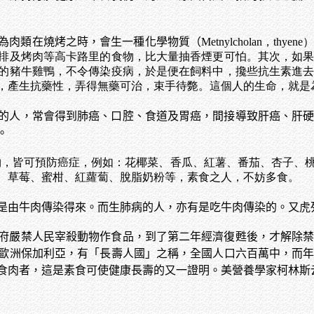
為肉類在燒烤之時，會生一種化學物質（
Metnylcholan
排及烤肉等高卡路里的食物，比大量抽香煙更可怕。其次，如
的豬牛雞鴨，不令傳染疫病，於是便在飼料中，攙些抗生素進
，產生抗藥性，弄得無藥可治，束手待斃。這個人的生命，就是
的人，常會得到肺癌、口腔、食道及胃癌，間接導致肝癌、肝
。
物，皆可預防癌症，例如：花椰菜、香瓜、紅薯、番茄、杏子、
、草莓、蜜柑、紅蘿蔔、脫脂奶粉等，素食之人，不妨多食。
是由牛肉傳染得來。而生肺病的人，亦有是吃牛肉傳染的。又虎
府嚴禁人民宰殺動物作食品，到了第二年經濟復甦後，才解除
歐洲保加利亞，有「長壽人國」之稱，全國人口六百萬中，而
食肉者，這是素食可使健康長壽的又一證明。美營養學家柯林斯