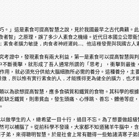
巧。」這是素食可提高智慧之說，見於我國最早之古代典籍。
食者智」之原理，誤了多少人素食之機緣。近代日本國立公眾衛
素食者腦力敏捷，肉食者神經遲鈍...。他這種發覺與我國古人
究考證中，發現素食有兩大利益，第一是素食可以提高智慧與
中不斷衝擊，就形成了吾人通常所謂的「思考」，衝擊到最後
作用，就必須充分供給大腦細胞所必需的養分。這種養分，主
量微，所以惟有實行素食的人，才能獲得更為健全的腦力，也才
頗以為欲想提高智慧，應多食磷質和鐵質的食物。其科學的根
若缺乏鐵質，則患貧血，發生頭痛、心悸跳、善忘、體倦等症
。
尤以做學生的人，總希望一目十行，過目不忘。為了想要做超級
然可以補腦了。從前科學不發達，大家都不知道豬羊牛腦中，
寒子弟，來得聰明智慧。於是社會上常有聽得一些勉諸清寒子弟