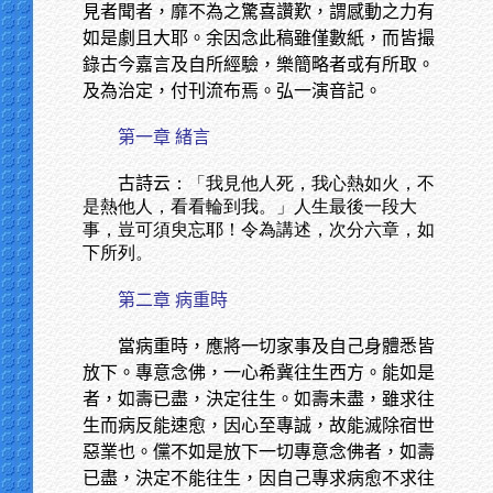
見者聞者，靡不為之驚喜讚歎，謂感動之力有
如是劇且大耶。余因念此稿雖僅數紙，而皆撮
錄古今嘉言及自所經驗，樂簡略者或有所取。
及為治定，付刊流布焉。弘一演音記。
第一章 緒言
古詩云
：「我見他人死，我心熱如火，不
是熱他人，看看輪到我。」人生最後一段大
事，豈可須臾忘耶！令為講述，次分六章，如
下所列。
第二章 病重時
當病重時，應將一切家事及自己身體悉皆
放下。專意念佛，一心希冀往生西方。能如是
者，如壽已盡，決定往生。如壽未盡，雖求往
生而病反能速愈，因心至專誠，故能滅除宿世
惡業也。儻不如是放下一切專意念佛者，如壽
已盡，決定不能往生，因自己專求病愈不求往