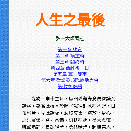
人生之最後
弘一大師著述
第一章 緒言
第二章 病重時
第三章 臨終時
第四章 命終後一日
第五章 薦亡等事
第六章 勸請發起臨終助念會
第七章 結語
歲次壬申十二月，廈門妙釋寺念佛會請余
講演，錄寫此稿。於時了識律師臥病不起，日
夜愁苦。見此講稿，悲欣交集，遂放下身心，
屏棄醫藥，努力念佛。併扶病起，禮大悲懺，
吭聲唱誦，長跽經時，勇猛精進，超勝常人。