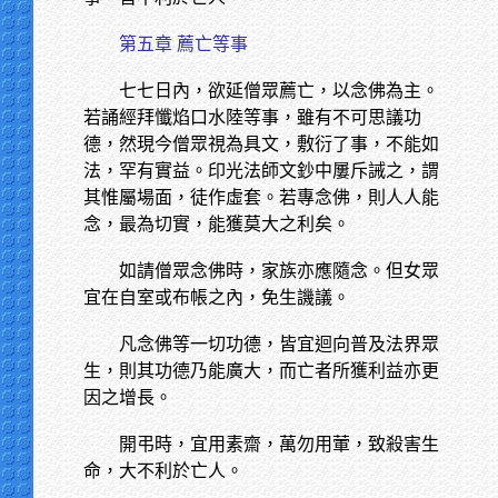
第五章 薦亡等事
七七日內，欲延僧眾薦亡，以念佛為主。
若誦經拜懺焰口水陸等事，雖有不可思議功
德，然現今僧眾視為具文，敷衍了事，不能如
法，罕有實益。印光法師文鈔中屢斥誡之，謂
其惟屬場面，徒作虛套。若專念佛，則人人能
念，最為切實，能獲莫大之利矣。
如請僧眾念佛時，家族亦應隨念。但女眾
宜在自室或布帳之內，免生譏議。
凡念佛等一切功德，皆宜迴向普及法界眾
生，則其功德乃能廣大，而亡者所獲利益亦更
因之增長。
開弔時，宜用素齋，萬勿用葷，致殺害生
命，大不利於亡人。