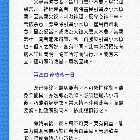
又尋常助念者，皆用引磬小木魚。以余經
驗言之，神經衰弱者，病時甚畏引磬及小木魚
聲，因其聲尖銳，刺激神經，反令心神不寧。
若依余意，應免除引磬小木魚，僅用音聲助
念，最為妥當。或改為大鐘大磬大木魚，其聲
宏壯，聞者能起肅敬之念，實勝於引磬小木魚
也。但人之所好，各有不同。此事必須預先向
病人詳細問明，隨其所好而試行之。或有未
宜，儘可隨時改變，萬勿固執。
第四章 命終後一日
既已命終，最切要者，不可急忙移動。雖
身染便穢，亦勿即為洗滌。必須經過八小時
後，乃能浴身更衣。常人皆不注意此事，而最
要緊。惟望廣勸同人，依此謹慎行之。
命終前後，家人萬不可哭。哭有何益，能
盡力幫助念佛乃於亡者有實益耳。若必欲哭
者，須俟命終八小時後。