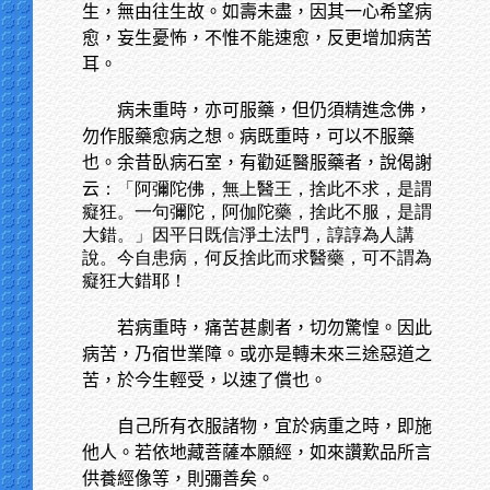
生，無由往生故。如壽未盡，因其一心希望病
愈，妄生憂怖，不惟不能速愈，反更增加病苦
耳。
病未重時，亦可服藥，但仍須精進念佛，
勿作服藥愈病之想。病既重時，可以不服藥
也。余昔臥病石室，有勸延醫服藥者，說偈謝
云
：「阿彌陀佛，無上醫王，捨此不求，是謂
癡狂。一句彌陀，阿伽陀藥，捨此不服，是謂
大錯。」因平日既信淨土法門，諄諄為人講
說。今自患病，何反捨此而求醫藥，可不謂為
癡狂大錯耶！
若病重時，痛苦甚劇者，切勿驚惶。因此
病苦，乃宿世業障。或亦是轉未來三途惡道之
苦，於今生輕受，以速了償也。
自己所有衣服諸物，宜於病重之時，即施
他人。若依地藏菩薩本願經，如來讚歎品所言
供養經像等，則彌善矣。