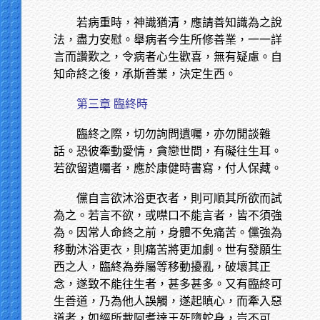
若病重時，神識猶清，應請善知識為之說
法，盡力安慰。舉病者今生所修善業，一一詳
言而讚歎之，令病者心生歡喜，無有疑慮。自
知命終之後，承斯善業，決定生西。
第三章 臨終時
臨終之際，切勿詢問遺囑，亦勿閒談雜
話。恐彼牽動愛情，貪戀世間，有礙往生耳。
若欲留遺囑者，應於康健時書寫，付人保藏。
儻自言欲沐浴更衣者，則可順其所欲而試
為之。若言不欲，或噤口不能言者，皆不須強
為。因常人命終之前，身體不免痛苦。儻強為
移動沐浴更衣，則痛苦將更加劇。世有發願生
西之人，臨終為券屬等移動擾亂，破壞其正
念，遂致不能往生者，甚多甚多。又有臨終可
生善道，乃為他人誤觸，遂起瞋心，而牽入惡
道者，如經所載阿耆達王死墮蛇身，豈不可