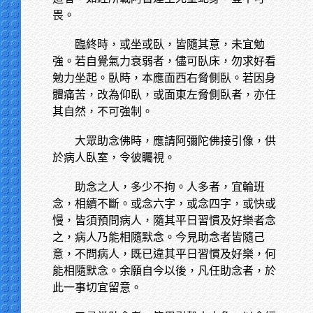
畏。
臨終時，或坐或臥，皆隨其意，未宜勉
強。若自覺氣力衰弱者，儘可臥床，勿求好看
勉力坐起。臥時，本應面西右脅側臥。若因身
體痛苦，改為仰臥，或面東左脅側臥者，亦任
其自然，不可強制。
大眾助念佛時，應請阿彌陀佛接引像，供
於病人臥室，令彼矚視。
助念之人，多少不拘。人多者，宜輪班
念，相續不斷。或念六字，或念四字，或快或
慢，皆須預問病人，隨其平日習慣及好樂者念
之，病人乃能相隨默念。今見助念者皆隨己
意，不問病人，既已違其平日習慣及好樂，何
能相隨默念。余願自今以後，凡任助念者，於
此一事切宜留意。