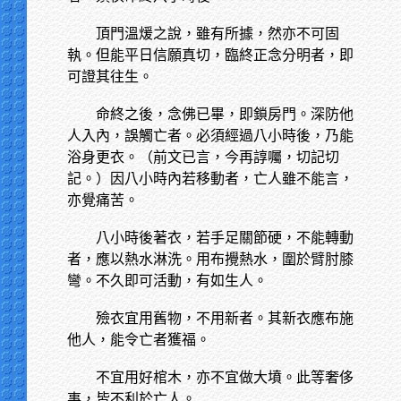
頂門溫煖之說，雖有所據，然亦不可固
執。但能平日信願真切，臨終正念分明者，即
可證其往生。
命終之後，念佛已畢，即鎖房門。深防他
人入內，誤觸亡者。必須經過八小時後，乃能
浴身更衣。（前文已言，今再諄囑，切記切
記。）因八小時內若移動者，亡人雖不能言，
亦覺痛苦。
八小時後著衣，若手足關節硬，不能轉動
者，應以熱水淋洗。用布攪熱水，圍於臂肘膝
彎。不久即可活動，有如生人。
殮衣宜用舊物，不用新者。其新衣應布施
他人，能令亡者獲福。
不宜用好棺木，亦不宜做大墳。此等奢侈
事，皆不利於亡人。