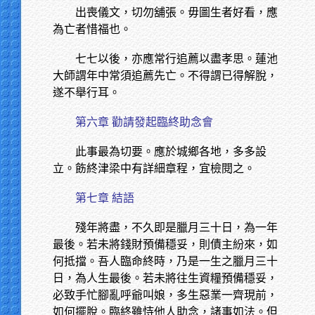
出喪儀文，切勿舖張。毋圖生者好看，應
為亡者惜福也。
七七以後，亦應常行追薦以盡孝思。蓮池
大師謂年中常須追薦先亡。不得謂已得解脫，
遂不舉行耳。
第六章 勸請發起臨終助念會
此事最為切要。應於城鄉各地，多多設
立。飭終津梁中有詳細章程，宜檢閱之。
第七章 結語
殘年將盡，不久即是臘月三十日，為一年
最後。若未將錢財預備穩妥，則債主紛來，如
何抵擋。吾人臨命終時，乃是一生之臘月三十
日，為人生最後。若未將往生資糧預備穩妥，
必致手忙腳亂呼爺叫娘，多生惡業一齊現前，
如何擺脫。臨終雖恃他人助念，諸事如法。但