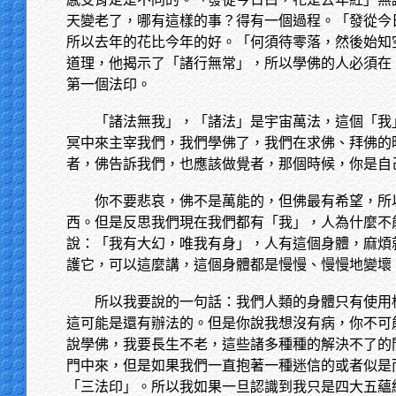
天變老了，哪有這樣的事？得有一個過程。「發從今
所以去年的花比今年的好。「何須待零落，然後始知
道理，他揭示了「諸行無常」，所以學佛的人必須在
第一個法印。
「諸法無我」，「諸法」是宇宙萬法，這個「我
冥中來主宰我們，我們學佛了，我們在求佛、拜佛的
者，佛告訴我們，也應該做覺者，那個時候，你是自
你不要悲哀，佛不是萬能的，但佛最有希望，所
西。但是反思我們現在我們都有「我」，人為什麼不
說：「我有大幻，唯我有身」，人有這個身體，麻煩
護它，可以這麼講，這個身體都是慢慢、慢慢地變壞
所以我要說的一句話：我們人類的身體只有使用
這可能是還有辦法的。但是你說我想沒有病，你不可
說學佛，我要長生不老，這些諸多種種的解決不了的
門中來，但是如果我們一直抱著一種迷信的或者似是
「三法印」。所以我如果一旦認識到我只是四大五蘊