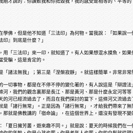
我剛才說的：你讚歎我和你抵毀我，我的感受是相等的、平等的
在學佛，但是他不知道「三法印」為何物。當我說：「如果說一
法印』到底是什麼？」
，用「三法印」來一印，就知道了。有人如果想混水摸魚，如果
當受騙，這是肯定的。
是「諸法無我」；第三是「涅槃寂靜」。就這樣簡單。非常非常
的一切事物，都是在不停不停的變化著的，有人說這是「辯證法
條河，我們的觀念裏那是長江、那是黃河、那是什麼永定河等等
天的河已經流過去了，而且在我們探討的當下，這條河又流過去
就是「諸行無常」。正是因為「諸行無常」，才給我們帶來了無
，那就是佛教講的「宿命論」，在這個世界上，還沒有發現不變
：「夏日擁芳叢，遊來趣不同。」就是說：夏天的時候我們在一
論你的年齡，你是小孩也罷，你是老年人也罷，你的白髮就從現