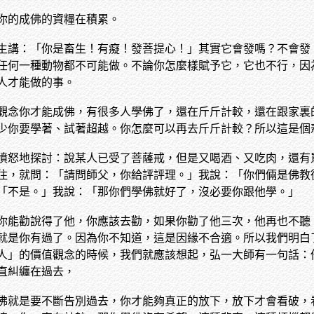
你的成佛的資糧在積累。
生講：「你是畜生！有癡！發菩提心！」其實它會發嗎？不會發
任何一種動物都不可能做。不論你怎麼樣賦予它，它也不行，因
人才能做的事。
觀念你才能成佛，有很多人學佛了，還在斤斤計較，還在跟家裏
少你要學著、試著超越。你怎麼可以再去斤斤計較？所以這是個
憤怒地探討：說某人已受了菩薩戒，但是又喝酒、又吃肉，還有
住，就問：「請問師父，你給評評理。」我說：「你們倆是佛教
「不是。」我說：「那你們學佛就好了，沒必要你跟他學。」
你能勸說得了他，你應該去勸，如果你勸了他三次，他再也不聽
就是你有過了。因為你不知道，這是因緣不合適。所以我們明白
人」的價值觀念的時候，我們就應該想起，弘一大師有一句話：
直糾纏在過去，
佛就是要不斷告別過去，你才能夠真正的放下，放下才會看破，