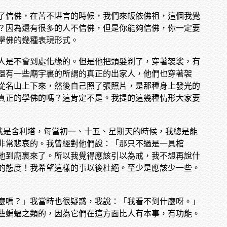
了信佛，在苦不堪言的時候，我們來皈依佛祖，這個我覺
？因為還有很多的人不信佛，但是你能夠信佛，你一定要
學佛的幾種表現形式。
人是不會到處化緣的。但是他把頭髮剃了，穿著袈裟，有
還有一些廟宇裏的所謂的真正的出家人，他們也穿著袈
從名山上下來，然後自己照了張照片，是那種身上發光的
真正的學佛的嗎？這肯定不是。我提的這幾種情形大家要
就是舍利塔，每當初一、十五、星期天的時候，我總是能
非常悲哀的。我曾經對他們說：「那只不過是一具棺
他到廟裏來了。所以我覺得應該引以為戒，我不想再說什
的態度！我希望這樣的事以後杜絕。至少是應該少一些。
麼嗎？」我當時也很疑惑，我說：「我看不到什麼呀。」
些蝙蝠之類的，因為它們在這方面比人有本事，有功能。