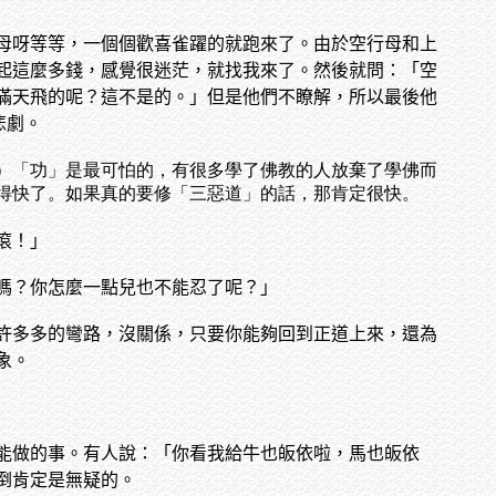
母呀等等，一個個歡喜雀躍的就跑來了。由於空行母和上
起這麼多錢，感覺很迷茫，就找我來了。然後就問：「空
滿天飛的呢？這不是的。」但是他們不瞭解，所以最後他
悲劇。
。）「功」是最可怕的，有很多學了佛教的人放棄了學佛而
得快了。如果真的要修「三惡道」的話，那肯定很快。
滾！」
嗎？你怎麼一點兒也不能忍了呢？」
許多多的彎路，沒關係，只要你能夠回到正道上來，還為
象。
能做的事。有人說：「你看我給牛也皈依啦，馬也皈依
倒肯定是無疑的。