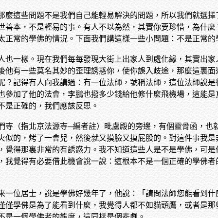
那麼這些問題不是我們自己能輕易解決的問題，所以我們就選擇
世善本，不是輕易的事。有人不以為然，其實你要珍惜，為什麼
太正常的學佛的情況。下面我們講這樣一些小問題：不是正常的
人也一樣。現在我們每每發現大街上出家人到處化緣，其實出家
後他有一些莫名其妙的歪理誘惑你，使你誤入歧途，那麼這裏面
呢？記得有人向我講過：有一位法師，號稱法師，這位法師說是
也參加了他的法會，李鵬也撥多少錢給他修什麼飛機場，這能是
不是正確的，我們應該反思。
們寺（指北京法源寺─編者註）毗盧殿的旁邊，有個靈骨函，也
火似的，烤了一會兒，然後就又摸臉又摸屁股的。對這件事我是
，覺得那裏非常的有誘惑力。我不知道這些人是不是學佛，可是
，我覺得有必要借此機會說一說：這根本不是一個正確的學佛者
來一位居士，說是學佛好幾年了，他說：「請問法師您能看到什
僅僅學佛是為了能看到什麼，我覺得人都不如貓頭鷹，或者是那
不是一個學佛者的態度，這同樣是個悲劇。