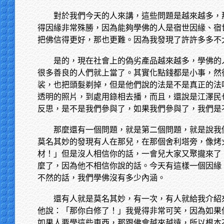
對於我們今天的人來講，這些問題是越來越多，
得因緣非常殊勝，因為能夠學佛的人是宿世因緣、宿
把佛信得更好，那也更難。因為我發現了許許多多不
是的，現在社會上的偽劣產品越來越多，學佛的
很多善良的人們就上當了。其實化點錢都是小事，然
裟，也把頭髮剃掉，但是他們說的法是不是真正的法
透明的照片，到處用錄相去播，而且，還說是江澤民
反思，是不是我們參與了，如果我們參與了，我們是
那麼還有一個問題，就是第二個問題，就是說我
莫名其妙的發現有人在那兒，在那個舍利塔旁，像烤
材！」但是沒人相信你的話，一會兒大家又聚攏來了
麼了，因為他不相信你說的話。今天有這樣一個因緣
不然的話，我們學佛沒有多少內涵。
還有人就是莫名其妙，有一次，有人就給我介紹
他說：「那你白修了！」我覺得非常可笑，因為如果
如果人要學這些東西，那跟佛會越來越遠，所以根本