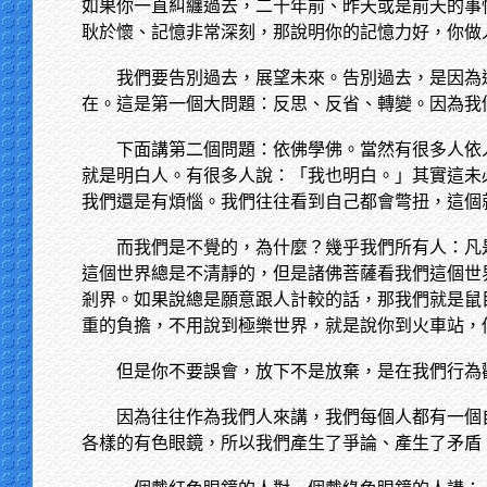
如果你一直糾纏過去，二十年前、昨天或是前天的事
耿於懷、記憶非常深刻，那說明你的記憶力好，你做
我們要告別過去，展望未來。告別過去，是因為
在。這是第一個大問題：反思、反省、轉變。因為我
下面講第二個問題：依佛學佛。當然有很多人依
就是明白人。有很多人說：「我也明白。」其實這未
我們還是有煩惱。我們往往看到自己都會彆扭，這個
而我們是不覺的，為什麼？幾乎我們所有人：凡
這個世界總是不清靜的，但是諸佛菩薩看我們這個世
剎界。如果說總是願意跟人計較的話，那我們就是鼠
重的負擔，不用說到極樂世界，就是說你到火車站，
但是你不要誤會，放下不是放棄，是在我們行為
因為往往作為我們人來講，我們每個人都有一個
各樣的有色眼鏡，所以我們產生了爭論、產生了矛盾