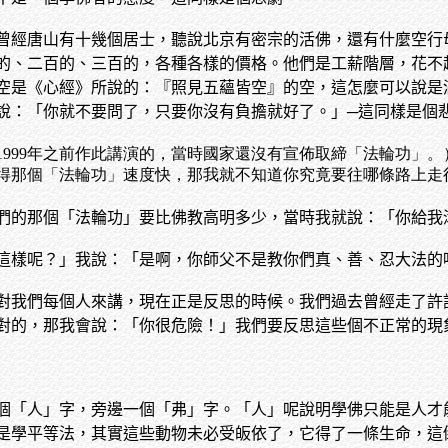
曾經唐山有十幾個居士，聽說北京有密宗的活佛，還有什麼空行
的、二百的、三百的，各種各樣的價格。他們是工薪階層，花不
空是《心經》所說的：『照見五蘊皆空』的空，這怎麼可以說是
說：「你就不要問了，只要你沒有負擔就好了。」─這同樣是個
1999年之前作此講演的，當時國家還沒有宣佈取締「法輪功」
得那個「法輪功」速度快，那我就不知道你究竟要往哪條路上走
們的那個「法輪功」要比佛教高明多少，當時我就說：「你給我
這樣呢？」我說：「是啊，你師父不是教你們真、善、忍大法的
對我們每個人來講，現在正是反思的時候。我們過去曾經走了許
對的，那我會說：「你很危險！」我們要反思這些個不正常的現
個「人」字，旁邊一個「弗」字。「人」呢說明學佛只能是人才
是學平等法，其實這些動物未必受皈依了，它得了一條生命，這