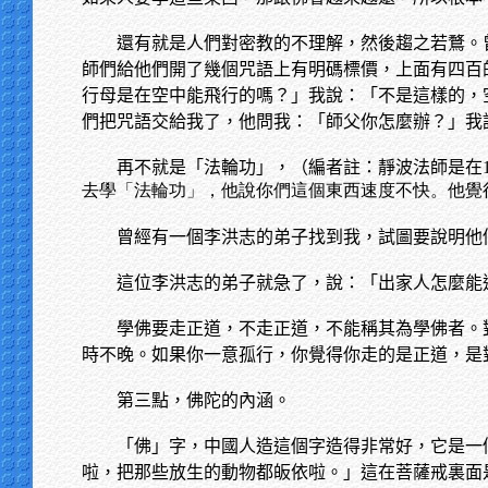
還有就是人們對密教的不理解，然後趨之若鶩。
師們給他們開了幾個咒語上有明碼標價，上面有四百
行母是在空中能飛行的嗎？」我說：「不是這樣的，
們把咒語交給我了，他問我：「師父你怎麼辦？」我
再不就是「法輪功」，（編者註：靜波法師是在
去學「法輪功」，他說你們這個東西速度不快。他覺
曾經有一個李洪志的弟子找到我，試圖要說明他
這位李洪志的弟子就急了，說：「出家人怎麼能
學佛要走正道，不走正道，不能稱其為學佛者。
時不晚。如果你一意孤行，你覺得你走的是正道，是
第三點，佛陀的內涵。
「佛」字，中國人造這個字造得非常好，它是一
啦，把那些放生的動物都皈依啦。」這在菩薩戒裏面