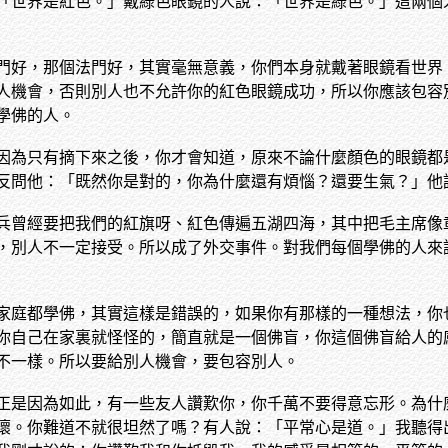
「世界是紅色。」戴綠色眼鏡的人說：「世界是綠色。」這兩個
門好，那個法門好，其實毫無意義，你們本身就戴著眼鏡看世界
人機會，否則別人也不允許你的紅色眼鏡成功，所以你應該包容
學佛的人。
因為只有摘下來之後，你才會知道，原來不論什麼顏色的眼鏡都
反問他：「既然你是對的，你為什麼還有煩惱？還要生氣？」他
兵曾經要把我們的紅旗呀、紅色傳遍五湖四海，其中把毛主席像
，別人不一定接受。所以成了外交事件。對我們每個學佛的人來
家庭都學佛，其實這樣是錯誤的，如果你有那樣的一種想法，你
你自己在家裏就怪怪的，簡直就是一個佛盲，你這個佛盲給人的
不一樣。所以要給別人機會，要包容別人。
正是因為如此，有一些友人讚歎你，你千萬不要得意忘形。為什
壞。你難道不就很坦然了嗎？有人說：「平常心是道。」我聽得