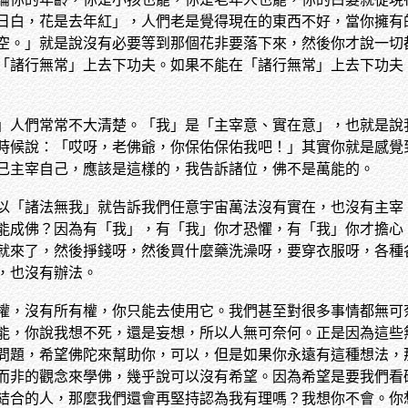
日白，花是去年紅」，人們老是覺得現在的東西不好，當你擁有
空。」就是說沒有必要等到那個花非要落下來，然後你才說一切
「諸行無常」上去下功夫。如果不能在「諸行無常」上去下功夫
」人們常常不大清楚。「我」是「主宰意、實在意」，也就是說
時候說：「哎呀，老佛爺，你保佑保佑我吧！」其實你就是感覺
己主宰自己，應該是這樣的，我告訴諸位，佛不是萬能的。
以「諸法無我」就告訴我們任意宇宙萬法沒有實在，也沒有主宰
能成佛？因為有「我」，有「我」你才恐懼，有「我」你才擔心
就來了，然後掙錢呀，然後買什麼藥洗澡呀，要穿衣服呀，各種
，也沒有辦法。
權，沒有所有權，你只能去使用它。我們甚至對很多事情都無可
能，你說我想不死，還是妄想，所以人無可奈何。正是因為這些
問題，希望佛陀來幫助你，可以，但是如果你永遠有這種想法，
而非的觀念來學佛，幾乎說可以沒有希望。因為希望是要我們看
結合的人，那麼我們還會再堅持認為我有理嗎？我想你不會。你