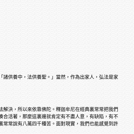
「諸供養中，法供養聖。」當然，作為出家人，弘法是家
法解決，所以來依靠佛陀。釋迦牟尼在經典裏常常把我們
湊合活著，那麼這裏邊就肯定有不盡人意，有缺陷，有不
裏常常說有八萬四千種苦。面對現實，我們也能感覺到許