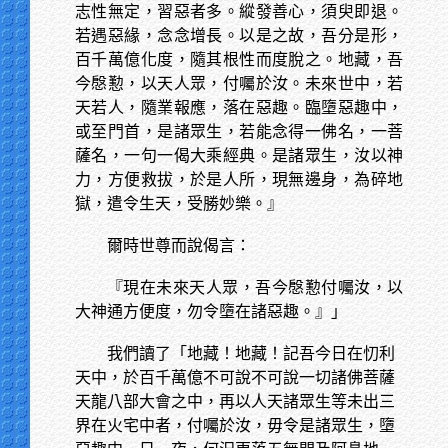
志性無定，習惡者多。縱發善心，須臾即退。
若遇惡緣，念念增長。以是之故，吾分是形，
百千萬億化度，隨其根性而度脫之。地藏，吾
今慇懃，以天人眾，付囑於汝。未來世中，若
天若人，隨業報應，落在惡趣。臨墮惡趣中，
或至門首，是諸眾生，若能念得一佛名，一菩
薩名，一句一偈大乘經典。是諸眾生，汝以神
力，方便救拔，於是人所，現無邊身，為碎地
獄，遣令生天，受勝妙樂。』
爾時世尊而說偈言：
『現在未來天人眾，吾今慇懃付囑汝，以
大神通方便度，勿令墮在諸惡趣。』」
我們讀了「地藏！地藏！記吾今日在忉利
天中，於百千萬億不可說不可說一切諸佛菩薩
天龍八部大會之中，再以人天諸眾生等未出三
界在火宅中者，付囑於汝，毋令是諸眾生，墮