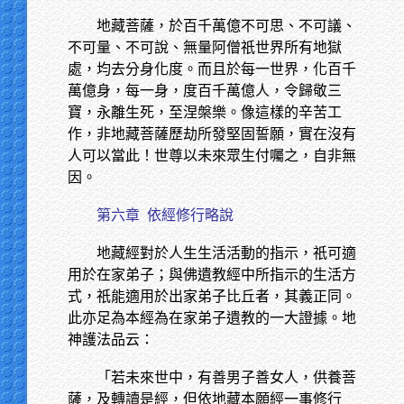
地藏菩薩，於百千萬億不可思、不可議、
不可量、不可說、無量阿僧祇世界所有地獄
處，均去分身化度。而且於每一世界，化百千
萬億身，每一身，度百千萬億人，令歸敬三
寶，永離生死，至涅槃樂。像這樣的辛苦工
作，非地藏菩薩歷劫所發堅固誓願，實在沒有
人可以當此！世尊以未來眾生付囑之，自非無
因。
第六章
依經修行略說
地藏經對於人生生活活動的指示，祇可適
用於在家弟子；與佛遺教經中所指示的生活方
式，祇能適用於出家弟子比丘者，其義正同。
此亦足為本經為在家弟子遺教的一大證據。地
神護法品云：
「若未來世中，有善男子善女人，供養菩
薩，及轉讀是經，但依地藏本願經一事修行