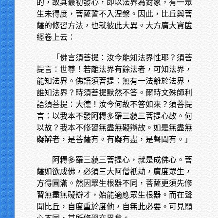
的，故其最初發心，即以法界為對象，有一眾
生未得度，菩薩誓不入涅槃。因此，比丘與菩
薩的修習方法，也就彼此大異。大方廣大寶篋
經卷上云：
「佛言須菩提：汝今能知法界性耶？須菩
提言：世尊！若離法界有餘法者，可知法界，
能知法界。佛語須菩提：無有一法離於法界，
誰知法界？時須菩提默然不答。爾時文殊師利
語須菩提：大德！汝今何故不答如來？須菩提
言：以我本不發阿耨多羅三藐三菩提心故。何
以故？我本不修習無盡無礙辯故。如是無盡無
礙辯者，是菩薩有。有礙有盡，是聲聞有。」
阿耨多羅三藐三菩提心，就是成佛心。菩
薩如欲成佛，必須三大阿僧祇劫，廣度眾生，
方得圓滿。然因眾生根器不同，菩薩更須先修
習無盡無礙辯才，始能適應眾生根器。而在聲
聞比丘，自度重於度他，自無此必要。可見願