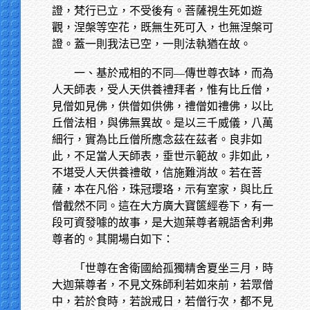
證，梵行已立，不受後有。菩薩視生死如遊
觀，涅槃等空花，既無生死可入，也無涅槃可
證。蓋一則我法已空，一則法執猶在故。
一、基於戒相的不同—傳世尊衣缽，而為
人天師表，受人天供養禮拜者，惟有比丘僧，
見僧如見佛，供僧如供佛，禮僧如禮佛，以比
丘僧法相，與佛無異故。是以三千威儀，八萬
細行，實為比丘僧所應念茲在茲者。良非如
此，不足當人天師表，垂世示範故。非如此，
不堪受人天供養禮敬，信施難消故。若在菩
薩，本在凡俗，珠冠瓔珞，示有室家，與比丘
僧截然不同。這在大方廣大寶篋經卷下，有一
段可資發噱的故事，是大迦葉尊者親語舍利弗
尊者的。其開場白如下：
「世尊在舍衛國給孤獨精舍夏坐三月，時
大迦葉尊者，不見文殊師利若如來前，若眾僧
中，若於食時，若說戒日，若僧行次，都不見