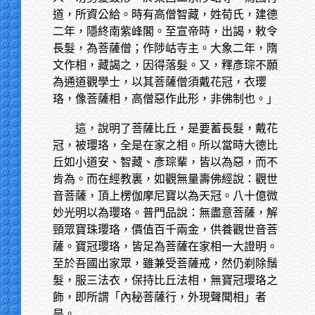
道，所資公給。時有高僧智藏，姓荀氏，建德
二年，隱終南紫峰閣。至宣帝時，出謁，敕令
長髮，為菩薩僧；作陟岵寺主。大象二年，隋
文作相，藏謁之，因得落髮。又，釋彥琮不願
為通道觀學士，以其菩薩僧須戴花冠，衣瓔
珞，像菩薩相，高僧惡作此形，非佛制也。」
這，說明了菩薩比丘，是要蓄長髮，戴花
冠，被瓔珞，全是在家之相。所以當時大德比
丘如小道安、智藏、彥琮輩，皆以為惡，而不
肯為。而在經教裏，如觀無量壽佛經說：觀世
音菩薩，頂上楞伽摩尼寶以為天冠。八十億微
妙光明以為瓔珞。普門品說：無盡意菩薩，解
頸眾寶珠瓔珞，價值百千兩金，供養觀世音菩
薩。寶冠瓔珞，皆足為菩薩在家相一大證明。
至於吾國出家眾，雖兼受菩薩戒，然仍剃除鬚
髮，服三法衣，保持比丘法相，無寶冠瓔珞之
飾，即所謂「內秘菩薩行，外現聲聞相」者
是。