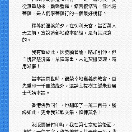
從無量劫來，勤懇發願，修習復修習，像地藏
菩薩，是人們學菩薩行的一個最好榜樣。
釋尊於涅槃前夕，在忉利天宮，當百萬人
天之前，宣說這部地藏本願經，是有其深意
的。
我有鑒於此，因發願著論，略加引伸。但
自愧智慧淺薄，業障深重，未能契機契理，時
用滋懼！
當本論問世時，很榮幸地嘉義佛教會，首
先重印一千冊結緣外，還請菩提樹主編朱斐居
士代講本論。
香港佛教同仁，也翻印了一萬二百冊，勝
緣如此，更令我悲欣交集，惶悚莫名！
港版籌備付印時，我在第七章結論後面，
增補了一段文字，作為總結。其最後一段，我