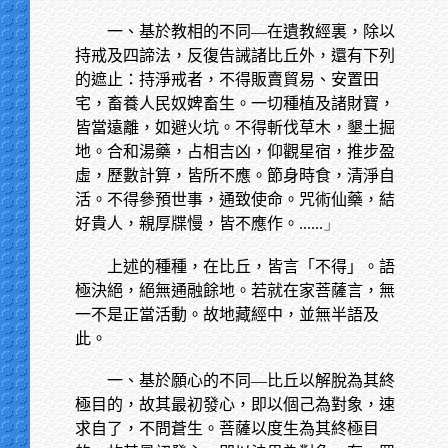
一、基於教相的不同—在遺教經裏，除以
持戒及四諦法，反復告誡諸比丘外，還有下列
的遮止：持淨戒者，不得販賣貿易、安置田
宅，畜養人民奴婢畜生。一切種植及諸財寶，
皆當遠離，如避火坑。不得斬伐草木，墾土掘
地。合和湯藥，占相吉凶，仰觀星宿，推步盈
虛，歷數計算，皆所不應。節身時食，清淨自
活。不得參預世事，通致使命。咒術仙藥，結
好貴人，親厚牒慢，皆不應作。
......」
上述的種種，在比丘，皆言「不得」。語
極決絕，絕無通融餘地。若就在家菩薩言，無
一不是正當活動。故地藏經中，並無半語及
此。
一、基於願心的不同—比丘以解脫為其終
極目的，故其最初發心，即以個己為對象，速
求自了，不問蒼生。菩薩以度生為其終極目