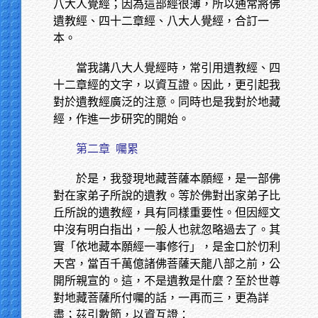
八大人覺經；因為這部經很薄，所以通常將佛
遺教經、四十二章經、八大人覺經，合訂一
本。
當我講八大人覺經時，常引用遺教經、四
十二章經的文字，以資互證。因此，更引起我
對於遺教經廣泛的注意。同時也是我對於地藏
經，作進一步研究的開始。
第二章
囑累
於是，我發現地藏菩薩本願經，是一部佛
對在家弟子所說的遺教。等於佛對出家弟子比
丘所說的遺教經，具有同樣重要性。但因經文
中沒有明白指出，一般人也就忽略過去了。其
實「依地藏本願經一事修行」，是金口於忉利
天宮，當百千萬億諸佛菩薩天龍八部之前，公
開所親宣的。這，不是遺教是什麼？至於世尊
對地藏菩薩所付囑的話，一再而三，更為詳
盡；茲引數節，以資互證：