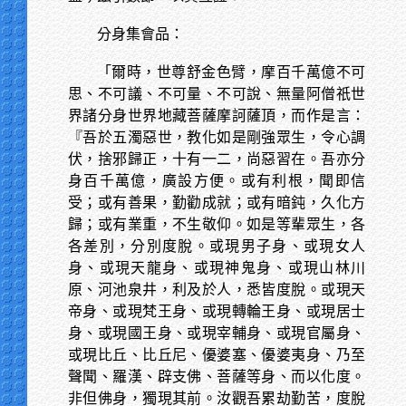
分身集會品：
「爾時，世尊舒金色臂，摩百千萬億不可
思、不可議、不可量、不可說、無量阿僧祇世
界諸分身世界地藏菩薩摩訶薩頂，而作是言：
『吾於五濁惡世，教化如是剛強眾生，令心調
伏，捨邪歸正，十有一二，尚惡習在。吾亦分
身百千萬億，廣設方便。或有利根，聞即信
受；或有善果，勤勸成就；或有暗鈍，久化方
歸；或有業重，不生敬仰。如是等輩眾生，各
各差別，分別度脫。或現男子身、或現女人
身、或現天龍身、或現神鬼身、或現山林川
原、河池泉井，利及於人，悉皆度脫。或現天
帝身、或現梵王身、或現轉輪王身、或現居士
身、或現國王身、或現宰輔身、或現官屬身、
或現比丘、比丘尼、優婆塞、優婆夷身、乃至
聲聞、羅漢、辟支佛、菩薩等身、而以化度。
非但佛身，獨現其前。汝觀吾累劫勤苦，度脫