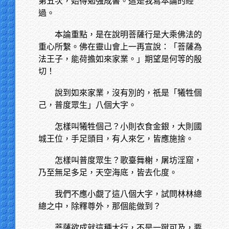
第五次，始得勉強成書。這是我寫本論的經
過。
本論重點，是在說明菩薩行是大乘佛法的
重心所繫。佛在靈山會上一再宣說：「菩薩為
法王子，能荷擔如來家業。」期望是何等的殷
切！
說到如來家業，沒有別的，祇是「犧牲個
己，普度眾生」八個大字。
怎樣叫犧牲個己？小則衣食金銀，大則國
城王位，手足頭目，有人來乞，皆應施捨。
怎樣叫普度眾生？歌臺舞榭，屠坊淫窟，
乃至無足多足，天空海底，皆去化度。
我們不應小覷了這八個大字，試問林林總
總之中，除釋尊外，那個能做到？
菩薩欲成就這種大行，不是一蹴可及，要