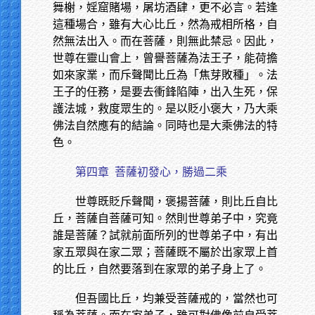
舞榭，婬窟賭場，屠坊酒肆，更不必言。若逢
這種場合，雖有大心比丘，然為戒相所格，自
然無法出入。而在菩薩，則無此禁忌。因此，
世尊在靈山會上，曾譽菩薩為法王子，能荷擔
如來家業，而斥聲聞比丘為「焦芽敗種」。法
王子的任務，是要去衝鋒陷陣，出入生死，保
護法城，救度眾生的。是以貶小褒大，乃大乘
佛法自然應有的結論。同時也是大乘佛法的特
色。
第四章
菩薩初發心，勝過二乘
世尊既貶斥聲聞，褒揚菩薩，則比丘自比
丘，菩薩自菩薩可知。然則世尊弟子中，究竟
誰是菩薩？試就前面所列的世尊弟子中，有出
家五眾與在家二眾；菩薩既不屬於出家眾上首
的比丘，自然要落到在家眾的弟子身上了。
但吾國比丘，均兼受菩薩戒的，當然也可