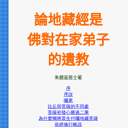
論地藏經是
佛對在家弟子
的遺教
朱鏡宙居士著
序
序說
囑累
比丘與菩薩的不同處
菩薩初發心勝過二乘
為什麼獨將眾生付囑地藏菩薩
依經修行略說