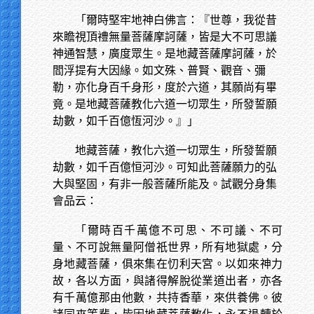
「爾時堅牢地神白佛言：『世尊，我從昔
來瞻視頂禮無量菩薩摩訶薩，皆是大不可思議
神通智慧，廣度眾生。是地藏菩薩摩訶薩，於
閻浮提有大因緣。如文殊、普賢、觀音、彌
勒，亦化身百千身形，度於六道，其願尚有畢
竟。是地藏菩薩教化六道一切眾生，所發誓願
劫數，如千百億恆河沙。』」
地藏菩薩，教化六道一切眾生，所發誓願
劫數，如千百億恒河沙。可知此菩薩願力的弘
大與堅固，有非一般菩薩所能及。試觀分身集
會品云：
「爾時百千萬億不可思、不可議、不可
量、不可說無量阿僧祇世界，所有地獄處，分
身地藏菩薩，俱來集在忉利天宮。以如來神力
故，各以方面，與諸得解脫從業道出者，亦各
有千萬億那由他數，共持香華，來供養佛。彼