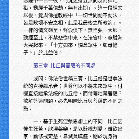
惡趣中一日一夜，何況更落五無間及阿鼻地
獄，動經千萬億劫，無有出期」。這一段經文
以後，覺與佛遺教經中「一切世間動不動法，
皆是敗壞不安之相，此是我最後之所教誨」。
一樣的情文懇至，聲淚俱下。無怪弘一大師，
聽經至此，不禁悲從中來，在法會中，竟號淘
大哭起來。「十方如來，憐念眾生，如母憶
子。」於此益信。
第三章
比丘與菩薩的不同處
或問：佛法僧世稱三寶，比丘僧是世尊法
統的直接繼承者；世尊何以不將未來眾生，付
囑直接繼承法統的比丘僧，而付囑地藏菩薩？
欲解答這問題，必先明瞭比丘與菩薩的不同之
點：
一、基于生死涅槃思想上的不同—比丘因
怖生死苦，欣涅槃樂，是以辭親割愛，離欲出
家，勤修戒定慧，息滅貪瞋癡，期於現身得