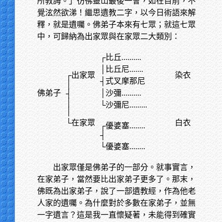
所教誨。」彷彿靈山最後一會，如在目前，不
覺泫然欲涕！繼思遺教二字，以今日術語來解
釋，就是遺囑。佛弟子本來有七眾；就這七眾
中，可歸納為出家眾與在家眾二大類別：
┌比丘
..........
│比丘尼
.......
┌出家眾
染衣
┤式叉摩那尼
│
佛弟子
│沙彌
..........
┤
│
└沙彌尼
.........
│
└在家眾
白衣
┌優婆塞
........
┤
└優婆塞
........
出家眾僅是佛弟子的一部分。就事實言，
在家弟子，當然要比出家弟子更多了。那末，
佛既為出家弟子，說了一部遺教經，作為他老
人家的遺囑。為什麼對於多數在家弟子，並無
一字遺言？這是我一直懷疑著，未能得到確實