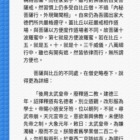
稱為菩薩。而在家弟子，雖可對佛像前自受菩
薩戒。然習慣上仍多受自比丘僧。不過「內秘
菩薩行，外現聲聞相」。自來仍為吾國出家大
德們所共嚴格遵守。蓋比丘以莊嚴戒相作道
場，與菩薩以方便度作道場者不同。故菩薩十
波羅蜜中，第七就是方便波羅蜜。若在比丘，
五，就是五。十，就是十。三千威儀，八萬細
行中，雖也有開有遮，然皆依律而行，無所謂
方便也。
菩薩與比丘的不同處，在僧史略卷下，說
得更為詳細：
「後周太武皇帝，廢釋道二教。建德三
年，詔擇釋道有名德者，別立道觀，改形服為
學士。帝賜小道安牙笏，位以朝列，不就。尋
武帝崩。天元宣帝立，意欲漸興佛教，未便除
先帝之制。大象元年，敕日：太武皇帝，為嫌
濁穢，廢而不立。朕簡耆舊學業僧二百二十
人，勿剪髮毀形，於東西二京陟岵寺，為國行