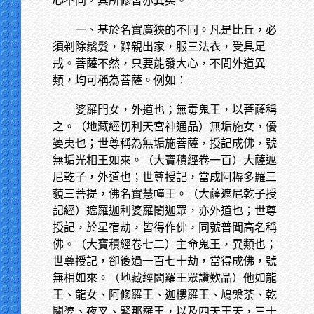
心不同，其所修習亦異矣。
一、基於名實廣狹的不同。凡是比丘，必
須剃除鬚髮，辭親出家，服三法衣，受具足
戒。菩薩不然，只要能發大心，不問外道異
類，均可稱為菩薩。例如：
婆羅門女，外道也；無毒鬼王，以菩薩稱
之。（地藏經忉利天宮神通品）無垢施女，優
婆夷也；世尊稱為無垢施菩薩，授記成佛，號
無垢光相王如來。（大寶積經卷一百）大薩遮
尼乾子，外道也；世尊授記，當成阿耨多羅三
藐三菩提，佛名實慧幢王。（大薩遮尼乾子授
記經）遮羅迦利婆羅闍迦眾，亦外道也；世尊
授記，於星宿劫，皆得作佛，同號普聞高名稱
佛。（大寶積經卷七二）主命鬼王，異類也；
世尊授記，卻後過一百七十劫，當得成佛，號
無相如來。（地藏經閻羅王眾讚歎品）他如龍
王、龍女、阿修羅王、迦樓羅王、鳩槃荼、乾
闥婆、夜叉、緊那羅王，以及四天王天，三十