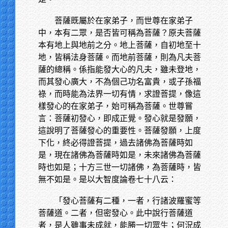
菩薩既屬於在家弟子，而世尊在家弟子
中，本有二眾，是否皆可稱為菩薩？原夫菩薩
本有地上與地前之分。地上菩薩，自初地至十
地，皆稱法身菩薩。而地前菩薩，則為凡夫菩
薩的總稱。係指能發大心的凡夫，雖未登地，
而其發心廣大，不為個己功名富貴，或子孫福
祿，而時能為法界一切有情，求證菩提，像這
樣發心的在家弟子，始可稱為菩薩。世尊嘗
言：菩薩初發心，即成正覺。發心就是發願，
這說明了菩薩發心的重要性。菩薩發願，上度
下化，終必得證菩提，過去諸佛為菩薩時如
是，現在諸佛為菩薩時如是，未來諸佛為菩薩
時也如是；十方三世一切諸佛，為菩薩時，皆
無不如是。是以大智度論卷七十八云：
「發心菩薩有二種，一者，行諸波羅蜜等
菩薩道。二者，但密發心。此中說行菩薩道
者，是人雖事未成就，能勝一切眾生；何況成