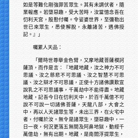
如是等難化剛強罪苦眾生。其有未調伏者，隨
業報應。若墮惡趣，受大苦時，汝當憶念吾在
忉利天宮，殷懃付囑。令娑婆世界，至彌勒出
世已來眾生，悉使解脫，永離諸苦，遇佛授
記。』」
囑累人天品：
「爾時世尊舉金色臂，又摩地藏菩薩模訶
薩頂，而作是言：『地藏地藏，汝之神力不可
思議、汝之慈悲不可思議、汝之智慧不可思
議、汝之辯才不可思議，正使十方諸佛讚歎宣
說乳之不可思議事，千萬劫中不能得盡。地藏
地藏，記吾今日在忉利天中，於百千萬億不可
說不可說一切諸佛菩薩，天龍八部，大會之
中，再以人天諸眾生等，未出三界，在火宅中
者，付囑於汝。無令是諸眾生，墮惡趣中，一
日一夜，何況更落五無間及阿鼻地獄，動經千
萬億劫，無有出期。地藏，是南閻浮提眾生，