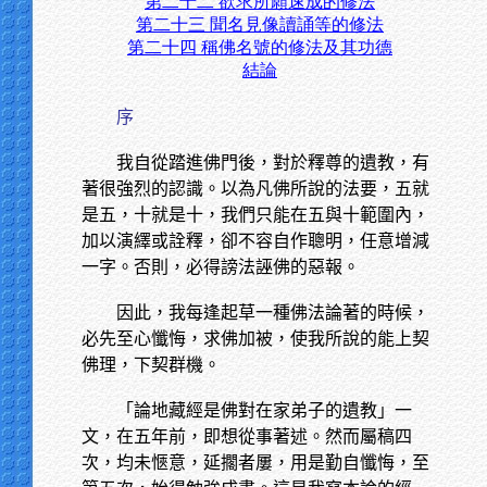
第二十二 欲求所願速成的修法
第二十三 聞名見像讀誦等的修法
第二十四 稱佛名號的修法及其功德
結論
序
我自從踏進佛門後，對於釋尊的遺教，有
著很強烈的認識。以為凡佛所說的法要，五就
是五，十就是十，我們只能在五與十範圍內，
加以演繹或詮釋，卻不容自作聰明，任意增減
一字。否則，必得謗法誣佛的惡報。
因此，我每逢起草一種佛法論著的時候，
必先至心懺悔，求佛加被，使我所說的能上契
佛理，下契群機。
「論地藏經是佛對在家弟子的遺教」一
文，在五年前，即想從事著述。然而屬稿四
次，均未愜意，延擱者屢，用是勤自懺悔，至