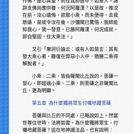
作佛，是心貴重，則住我師道中。如是人，諸
辟支佛尚應供養，何況阿羅漢？以是故，推汝
在前。汝心還悔，欲取小乘，而未便得，去我
懸遠，是故令汝在後。沙彌聞已驚悟，我師能
知我心，我一發意，已勝阿羅漢，何況成就。
即自堅固，住大乘法。」
又引「摩訶衍論云：或有人如是言：其有
發大乘心者，雖復在弊惡小人中，猶勝二乘得
解脫者。」
小乘、二乘，皆指聲聞比丘說的。菩薩一
發心，即超過小乘、二乘，則菩薩之非聲聞比
丘，更為明顯。
第五章
為什麼獨將眾生付囑地藏菩薩
菩薩與比丘的不同處，已略說如上。然當
世尊住世時，法將如雲，為什麼獨將眾生，付
囑地藏菩薩？這在地神護法品，也有說明：