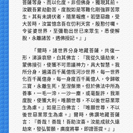
菩薩等身、而以化度。非但佛身，獨現其前。
汝觀吾累劫勤苦，度脫如是等難化剛強罪苦眾
生。其有未調伏者，隨業報應。若墮惡趣，受
大苦時，汝當憶念吾在忉利天宮，殷懃付囑。
令娑婆世界，至彌勒出世已來眾生，悉使解
脫，永離諸苦，遇佛授記。』」
「爾時，諸世界分身地藏菩薩，共復一
形，涕淚哀戀，白其佛言：『我從久遠劫來，
蒙佛接引，使獲不可思議神力，具大智慧。我
所分身，遍滿百千萬億恆河沙世界，每一世界
化百千萬億身，每一身度百千萬億人，令歸敬
三寶，永離生死，至涅槃樂。但於佛法中所為
善事，一毛一渧，一沙一塵，或毫髮許，我漸
度脫，使獲大利。唯願世尊，不以後世惡業眾
生為慮。』如是三白佛言：『唯願世尊，不以
後世惡業眾生為慮。』爾時，佛讚地藏菩薩
言：『善哉！善哉！吾助汝喜。汝能成就久遠
劫來，發弘誓願，廣度將畢，即證菩提。』」