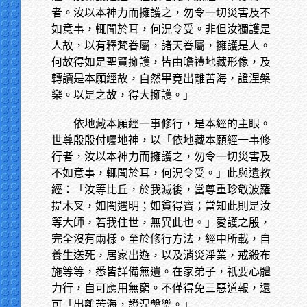
者。汝以本神力而擁護之，勿令一切災害及不
如意事，輒聞於耳，何況令受。非但汝獨護是
人故，以有釋梵眷屬，諸天眷屬，擁護是人。
何故得如是聖賢擁護，皆由瞻禮地藏形像，及
轉讀是本願經故，自然畢竟出離苦海，證涅槃
樂。以是之故，得大擁護。」
依地藏本願經一事修行，是本經的主眼。
世尊殷殷付囑地神，以「依地藏本願經一事修
行者，汝以本神力而擁護之，勿令一切災害及
不如意事，輒聞於耳，何況令受。」此與遺教
經：「汝等比丘，於我滅後，當尊重珍敬波羅
提木叉，如闇遇明；如貧得寶；當知此則是汝
等大師，若我住世，無異此也。」愛護之殷，
完全沒有兩樣。至於修行方法，經中所載，自
養生送死，居家出遊，以及消災淨業，戒殺布
施等等，悉皆詳備無遺。在家弟子，祇要心體
力行，自可應用無窮。不僅得免三惡道報，還
可「出離苦海，證涅槃樂。」