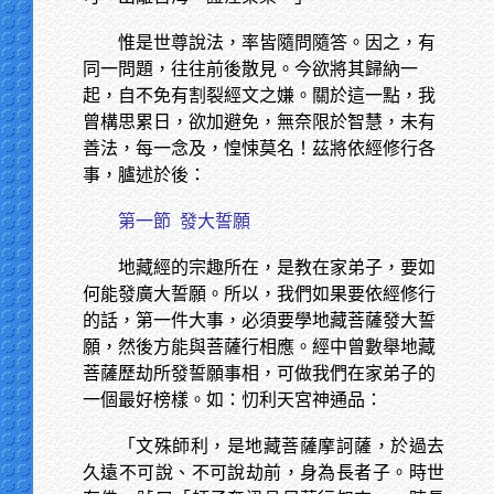
惟是世尊說法，率皆隨問隨答。因之，有
同一問題，往往前後散見。今欲將其歸納一
起，自不免有割裂經文之嫌。關於這一點，我
曾構思累日，欲加避免，無奈限於智慧，未有
善法，每一念及，惶悚莫名！茲將依經修行各
事，臚述於後：
第一節
發大誓願
地藏經的宗趣所在，是教在家弟子，要如
何能發廣大誓願。所以，我們如果要依經修行
的話，第一件大事，必須要學地藏菩薩發大誓
願，然後方能與菩薩行相應。經中曾數舉地藏
菩薩歷劫所發誓願事相，可做我們在家弟子的
一個最好榜樣。如：忉利天宮神通品：
「文殊師利，是地藏菩薩摩訶薩，於過去
久遠不可說、不可說劫前，身為長者子。時世