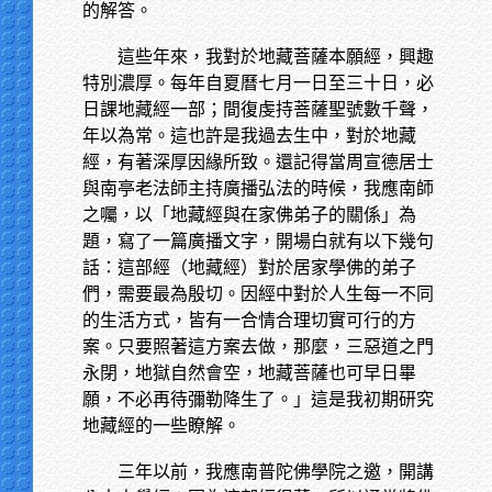
的解答。
這些年來，我對於地藏菩薩本願經，興趣
特別濃厚。每年自夏曆七月一日至三十日，必
日課地藏經一部；間復虔持菩薩聖號數千聲，
年以為常。這也許是我過去生中，對於地藏
經，有著深厚因緣所致。還記得當周宣德居士
與南亭老法師主持廣播弘法的時候，我應南師
之囑，以「地藏經與在家佛弟子的關係」為
題，寫了一篇廣播文字，開場白就有以下幾句
話：這部經（地藏經）對於居家學佛的弟子
們，需要最為殷切。因經中對於人生每一不同
的生活方式，皆有一合情合理切實可行的方
案。只要照著這方案去做，那麼，三惡道之門
永閉，地獄自然會空，地藏菩薩也可早日畢
願，不必再待彌勒降生了。」這是我初期研究
地藏經的一些瞭解。
三年以前，我應南普陀佛學院之邀，開講