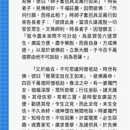
有佛，號曰「師子奮迅具足萬行如來」。時長
者子，見佛相好，千福莊嚴，因問彼佛：「作
何行願，而得此相？」時師子奮迅具足萬行如
來告長者子：「欲證此身，當須久遠度脫一切
受苦眾生。文殊師利，時長者子，因發願言：
「我今盡未來際不可計劫，為是罪苦六道眾
生，廣設方便，盡令解脫，而我自身，方成佛
道。」以是於彼佛前，立斯大願，于今百千萬
億那由他不可說劫，尚為菩薩。」
「又於過去，不可思議阿僧祇劫，時世有
佛，號曰「覺華定自在王如來」，彼佛壽命，
四百千萬億阿僧祇劫。像法之中，有一婆羅門
女，宿福深厚，眾所欽敬；行住坐臥，諸天護
衛。其母信邪，常輕三寶。是時聖女廣設方
便，勸誘其母，令生正見，而此女母，未生全
信。不久命終，魂神墮在無間地獄。時婆羅門
女，知母在世，不信因果。計當隨業，必生惡
趣。遂賣家宅，廣求香華，及諸供具，於先佛