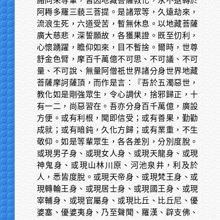
諸同來等輩，皆因地藏菩薩教化，永不退轉於
阿耨多羅三藐三菩提。是諸眾等，久遠劫來，
流浪生死，六道受苦，暫無休息。以地藏菩薩
廣大慈悲，深誓願故，各獲果證。既至忉利，
心懷踴躍，瞻仰如來，目不暫捨。爾時，世尊
舒金色臂，摩百千萬億不可思、不可議、不可
量、不可說、無量阿僧祇世界諸分身世界地藏
菩薩摩訶薩頂，而作是言：『吾於五濁惡世，
教化如是剛強眾生，令心調伏，捨邪歸正，十
有一二，尚惡習在。吾亦分身百千萬億，廣設
方便。或有利根，聞即信受；或有善果，勤勸
成就；或有暗鈍，久化方歸；或有業重，不生
敬仰。如是等輩眾生，各各差別，分別度脫。
或現男子身、或現女人身、或現天龍身、或現
神鬼身、或現山林川原、河池泉井，利及於
人，悉皆度脫。或現天帝身、或現梵王身、或
現轉輪王身、或現居士身、或現國王身、或現
宰輔身、或現官屬身、或現比丘、比丘尼、優
婆塞、優婆夷身、乃至聲聞、羅漢、辟支佛、