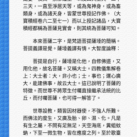
三天，一直至淨居天等，或為鬼神身，或為畜
類身，或為諸天身，皆蒙世尊授記作佛。（大
寶積經卷六二至七一）而以上授記諸品，大寶
積經都稱為菩薩見實會，則其統為菩薩可知。
本來菩薩二字，是梵語菩提薩埵的簡稱。
菩提義譯是覺。薩埵義譯有情。大智度論釋：
菩提是自行，薩埵是化他，自修佛道，又
用化他，故名菩薩。又稱大士。四教儀集解卷
上：大士者：大，非小也；士，事也；運心廣
大，能建佛事，故云大士。這已說明了菩薩的
特徵。而世尊不將眾生付囑直接繼承法統的比
丘，而付囑菩薩，也可得一解答了。
世尊設教，類皆因材器使，不強人所難。
而佛法的度生，又廣及胎、卵、濕、化。凡是
有生之屬，不問有足無足，天空海底，糞蛆蚊
蚋，下至一微生物，皆在應度之列。至於歌臺