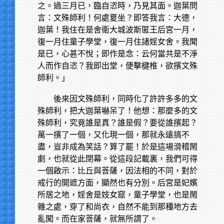
之。過三月已，臨自恣時，乃見其面。迦葉問
言：文殊師利！何處夏坐？即答我言：大德，
迦葉！我住在是舍衛大城波斯匿王后宮一月，
復一月住童子學堂，復一月住諸婬女舍。我聞
是已，心甚不悅；即作是念：云何當共是不淨
人而作自恣？我即出堂，便擊楗椎，欲擯文殊
師利。」
後來因文殊師利，同時化了許許多多的文
殊師利，把大迦葉嚇呆了！他想：那麼多的文
殊師利，究竟誰是真？誰是假？要從誰擯起？
萬一擯了一個，又化現一個，那就永遠搞不
盡，豈非成為笑話？算了罷！於是這場滑稽鬧
劇，也就從此閉幕。從這段記載裏，我們可得
一個啟示：比丘與菩薩，因法相的不同，對於
戒行的開遮方面，顯然也有分別。后宮是妃嬪
所居之地，婬舍是妓女窟，童子學堂，也是鬧
雜之處，穿了和尚衣，自然不能到那種地方去
亂闖。而在家菩薩，就無所謂了。