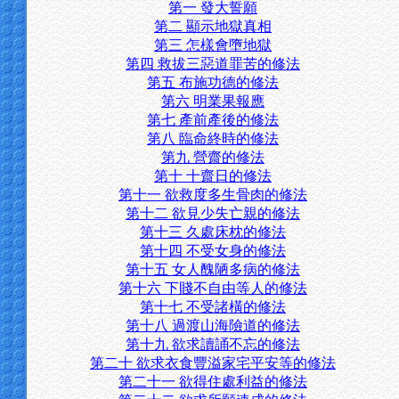
第一 發大誓願
第二 顯示地獄真相
第三 怎樣會墮地獄
第四 救拔三惡道罪苦的修法
第五 布施功德的修法
第六 明業果報應
第七 產前產後的修法
第八 臨命終時的修法
第九 營齋的修法
第十 十齋日的修法
第十一 欲救度多生骨肉的修法
第十二 欲見少失亡親的修法
第十三 久處床枕的修法
第十四 不受女身的修法
第十五 女人醜陋多病的修法
第十六 下賤不自由等人的修法
第十七 不受諸橫的修法
第十八 過渡山海險道的修法
第十九 欲求讀誦不忘的修法
第二十 欲求衣食豐溢家宅平安等的修法
第二十一 欲得住處利益的修法