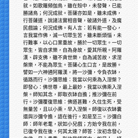
就。如歌羅頻伽鳥，雖在殼中，未發聲，已能
勝諸鳥；何況成就。菩薩亦如是，雖未成佛，
行菩薩道，說諸法實相音聲，破諸外道，及魔
民戲論；何況成佛。有人言：若有能一發心，
言我當作佛，滅一切眾生苦，雖未斷煩惱，未
行難事，以心口業重故，勝於一切眾生。一切
眾生，皆自求樂，自為身故，愛其所親。阿羅
漢、辟支佛，雖不貪世樂，自為滅苦故，求涅
槃樂，不能為眾生。菩薩心生口言，是故勝。
譬如一六神通阿羅漢，將一沙彌，令負衣缽，
循路而行。沙彌思維：我當以何乘為入涅槃？
即發心：佛世尊，最上最妙，我當以佛乘入涅
槃。師知其念，即取衣缽自擔；推沙彌在前
行。沙彌覆復思維：佛道甚難，久住生死，受
無量苦，且以小乘，早入涅槃。師復以衣缽囊
還與沙彌令擔，語在後行。如是至三。沙彌白
師：師年老耄，狀如小兒戲；方始令我在前，
已復令我在後，何其太速？師答：汝初念發心