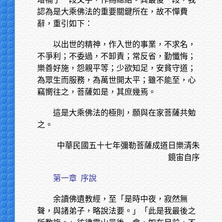
認為是大乘佛法的重要關鍵所在，故不憚費
辭，重引如下：
以出世的精神，作入世的事業，不求名，
不爭利；不委過，不卸責；常反省，勤懺悔；
樂善好施，怨親平等；少欲知足，安貧守道；
為眾生而服務，為萬世開太平；雖不能至，心
竊嚮往之，菩薩如是，其庶幾焉。
這是大乘佛法的極則，願與在家菩薩共勉
之。
中華民國五十七年彌勒菩薩成道日樂清朱
鏡宙自序
第一章
序說
余讀佛遺教經，至「是時中夜，寂然無
聲，與諸弟子，略說法要。」「此是我最後之