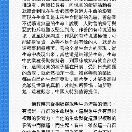
推遠看，向後拉長看，向現實的錯綜活動看，
就體會到現在生命必然受著過去生命的影響，
而現在生命又是未來生命開展的先驅。善惡業
不從曠遠無盡的生命上說明，人對善的操守與
惡的拒斥就難以堅定到底，作善的有時境遇極
壞，甚至以身殉道；作惡的有時境遇極佳，可
能終身富貴，為善不足作惡有餘的人，就是為
這種事相蠱惑著。善惡全是生命力的表現，從
生命中表現出來，當然還是結歸於生命。生命
中的業種長期保持著，到眾緣成熟時就自然現
行。這同良莠的種子播在田裏，受到日光雨露
的蒸潤，就必然抽芽一樣。體察善惡的業因，
都由自己的生命而發動，而承受，才能提高眼
光澈見世事的真相，才能知所警惕，知所勤
勉，這種觀念，中國人特別值得提倡。
佛教時常從相續邊說明生命流轉的情形，
有情是一群群的生命現象，這現象中含有無限
複雜的影響力，自他的生命就從這無限複雜的
影響中而釀造，而生起。看來，雖然這一群群