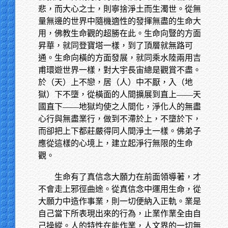
悲，而大心之士，則寧捨淨土而生濁世。從無
量無邊的世界中隨機適性的發揮無盡的生命大
用，佛教生命觀的超勝在此。生命向豎的方面
昇華，就同登寶塔一樣，到了頂層就無路可
通。生命向橫的方面發展，就同乘水陸兩用吉
甫環遊世界一樣，對大宇長宙總是觀賞不盡。
於（天）上不戀，居（人）中不厭，入（地
獄）下不墮，從橫面的人間擴展到直上——天
國直下——地獄均使之人間化，淨化人的無盡
心行與無盡業行，做到不滯於上，不墮於下，
而卻把上下都莊嚴得同人間淨土一樣。佛弟子
應從這樣的心境上，建立起淨行無限的生命
觀。
生命有了真信念大願力在前面領導著，才
不會走上邪徑曲途。從真信念中運用生命，從
大願力中造作事業，則一切便納入正軌。業是
自己當下所表現出來的行為，止業作業全由自
己操縱。人的特性在能作業，人文界的一切無