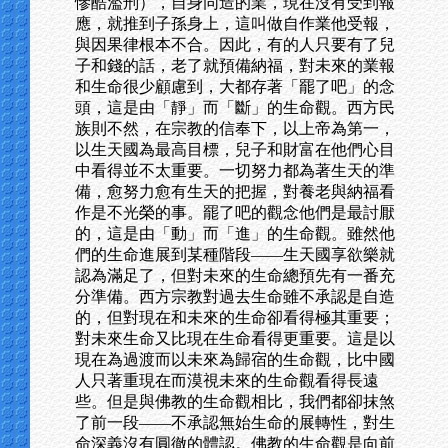
慘酷濫刑），自身同造的業，現在沒有受到報
應，就推到子孫身上，這叫做自作業他受報，
與因果律根本不合。因此，有的人只要有了兒
子和錢的話，老了就預備納福，對未來的業報
和生命很少顧慮到，大都存著「罷了吧」的念
頭，這是由「靜」而「斷」的生命觀。西方民
族則不然，在宗教的信奉下，以上帝為第一，
以生天國為最高目標，兒子和財富在他們心目
中看得並不太重要。一切努力都為著生天的準
備，愈努力愈有生天的把握，對養老與納福看
作是不光榮的事。罷了吧的觀念他們是最討厭
的，這是由「動」而「進」的生命觀。雖然他
們的生命進展到某種階段——生天國享欲樂就
認為滿足了，但對未來的生命總預先有一番充
分準備。西方宗教對過去生命雖不承認是自造
的，但對現在和未來的生命卻看得極其重要；
對未來生命又比現在生命看得更重要。這是以
現在為過渡而以未來為歸宿的生命觀，比中國
人只著重現在而漠視未來的生命觀看得長遠
些。但是與佛教的生命觀相比，我們都卻抹煞
了前一段——不承認無始生命的展轉性，對生
命深義沒有圓徹的體認。佛教的生命觀是向前