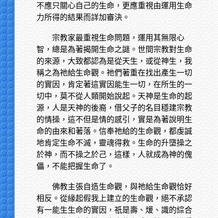
不應只關心自己的生命，更應重視由運用生命
力所得的結果而詳加審決。
宗教家最重視生命問題，運用其無限心
智，總是為著揭開生命之謎。世間宗教對生命
的來源，大致都認為是從天生，或從神生，我
稱之為祂給生命觀。祂們著重在找出產生一切
的實因，肯定著這實因能生一切，在所生的一
切中，莫不從人類開始說起。天神是生命的起
源，人是天神的後裔，借父子的名目穩建宗教
的情操，這不但是情的感引，實是為著說明生
命的由來和著落。信奉祂給的生命觀，都虔誠
地肯定生命不滅，靈魂得救。生命的升墮操之
於神，而不操之於己，這樣，人就成為神的傀
儡，不能把握生命了。
佛教主張自造生命觀，與祂給生命觀恰好
相反。從緣起假我上建立的生命觀，絕不承認
有一能生生命的實因，祇是壽、煖、識的綜合