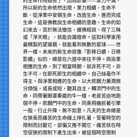
的生命作用過去了，因為影響——業力不滅，
所以新的生命依然出現。業力相續，生命不
斷，從淨業中安頓生命，改造生命，進而完成
生命，這是佛教說生命相續的意趣。生命的如
幻來去，苦於無法徵信，據佛經說，得了三昧
或「淨天眼」，就能自識宿命。這如科學家用
最精製的望遠鏡，就能看到無數的星球——世
界一樣。未來的新生命就像「影移日續，日移
影續」似的，總是在六道中來往不停。與染業
相應的生命，到了相當時期，就非死不可，非
生不可，在即死即生的相續中，自己絲毫作不
得主。與淨業相應的生命，以大悲願力薰潤微
分煩惱，或長或短，聽其自主。轉流門中的生
命，同帶著眼罩牽磨的牛一樣，老是苦迫地跑
個不停。悲願門中的生命，同乘飛機抓著引擎
一般，行止升降，無不如意。凡夫的生命總是
在狹長而痛苦的生命線上掙扎著，受著時空的
限制而討厭它，卻偏又推不開它，痛苦就在時
空促狹的限制下產生出來。被這個時空限制