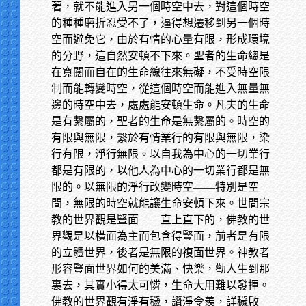
著，就不能進入另一個時空中去，對這個時空
的種種磨折忍受不了，逼得想遷移到另一個時
空而避免它，由於有情的心量有限，形成環境
的分野，這自然安頓不下來。聖者的生命總是
在寬闊而自在的生命線往來無礙，不受時空限
制而能轉變時空，從這個時空而能進入無量無
邊的時空中去，處處能安頓生命。凡夫的生命
是有繫屬的，聖者的生命是無繫屬的。時空的
有限與無限，繫於有情業行的有限與無限，染
行有限，淨行無限。以自我為中心的一切業行
都是有限的，以他人為中心的一切業行都是無
限的。以無限的淨行改變時空——特別是空
間，無限的時空就能讓生命安頓下來。世間宗
教的世界觀是豎面——直上直下的，佛教的世
界觀是以橫面為主而包含得豎面，前者是有限
的立體世界，後者是無限的複面世界。神教者
形容豎面世界如何的美滿、快樂，勸人生到那
裏去，其實小得太可憐，生命大用難以發揮。
佛教的世界觀有淨有穢，讚淨令羨，詳穢啟