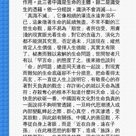
作用。此三者中識是生命的主體，餘二是識受
生的憑藉。依一分經說，識決不會消滅—
l—
「真識不滅」，它像相續的瀑流永遠奔瀉不
已，這象徵著生命的延續無盡。不常不斷的三
世生命觀，最不易為「順世」者所信受。用膚
淺的現實眼光看生命，對它的含蘊力、演化力
都不能測其究竟。否定過未，只談現在，縱然
肯定人生價值，發揮人生德能，其實太有限
了。柲奧而難以索解的生命問題，世間智者只
有以「罕言命」的態度了之。後來雖也談到
「命」的問題，總是同天連在一起說，對現實
而難知的生命底蘊卻不十分措意。把命看得太
高玄，不一直從人生上說明它，有敬畏心的存
著對天負責的觀念；存詐術心的就以天命為護
符；存殺奪心的根本不知道什麼叫天命，逞心
快意的砍斫一番。中國固有文化對生命負責的
一面說得不夠明警透闢，一旦時代思潮湧入或
內部變亂蜂起之際，群心真空，作其滲透，受
其鼓動，與此頗有關係。中國人的善惡觀，不
專從自身上著眼，而是「近在自身，遠在子
孫」（在此種思想的影響下，造成「族誅」的