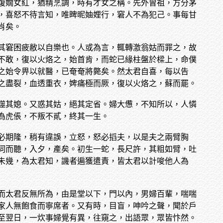
復嫺女紅，猶精烹調，時有才女之稱。先外曾祖，方分茅
，喜怒不待言知，唯睥昵妯娌行，窘人不為犯己。事每甘
肖矣。
其窘困疲敝以自樂也。人或為言，輒轉激翁姑而罪之，故
不敢，復以火烙之，始首肯，而蛇已緣柱盤於樑上，命僕
之始令畀以就醫，已奄奄將斃矣。然太君自喜，每以告
之盡裂，血透重衣，婢痛極而厥，復以火烙之，蘇而罷。
噬其媳。又惑其姑，絕其定省。婦大憊，不知所以，人憐
為虎倀，不叛不貳，終其一生。
必期隆，稍有違誤，立怒，怒必搯夫，以是夫之兩臂胸
伺而聽，入夕，產矣。初生一蛇，長尺許，其粗如臂，吐
未幾，為太君知，譏者遍獲遣責，皆太君以計唆他人為
而太君反無所為，由是堂以下，門以內，男婦百輩，喘喘
家人無飽食而寧席者。又有時，目盲，呻吟之聲，聞於戶
至翌日，一炊事婦覺有異，往窺之，出語眾，眾皆忭然。