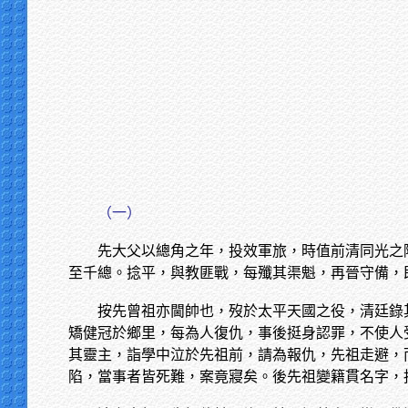
（一）
先大父以總角之年，投效軍旅，時值前清同光之
至千總。捻平，與教匪戰，每殲其渠魁，再晉守備，
按先曾祖亦閫帥也，歿於太平天國之役，清廷錄
矯健冠於鄉里，每為人復仇，事後挺身認罪，不使人
其靈主，詣學中泣於先祖前，請為報仇，先祖走避，
陷，當事者皆死難，案竟寢矣。後先祖變籍貫名字，