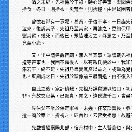
清之末紀，先祖倦於干祿，轉心好善事，樂聞佛
捨食，冬日，則捨衣，災荒至，則捨糧。由是貧困者
曾憶右鄰有一寡嫗，甚貧，子復不孝。一日詣先
泣來，復訴其子。先祖乃至其家，再諭之，更約保甲
裂其臂，幾死，而後已，眾皆唾污之，辱罵之，乃至
竟至小康。
又，里中議建觀音廟，無人首其事，眾議戴先祖
造寺善事也，我固不願後人，以有趙氏梗於中，我知
集若干，終不足，先祖乃盡變其產以益之，或勸為兒
也。既廟成之日，先祖於聖像前三肅而退，由不復入
自此之後，家計稍艱，先祖乃謀貿遷以給口，初
非。有故交程某，已顯貴，聞之，遣僕送千金，會邑
先伯父卒業於保定軍校，未幾，任某部營長，參
遺一簡於案上，折視之，匪首也，云曾受祖惠，故避
先嚴嘗過襄陽北部，宿荒村中，主人瞽翁也，與