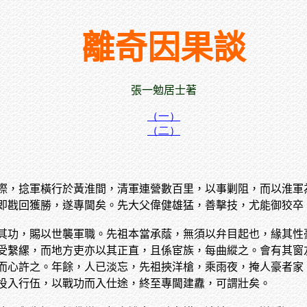
離奇因果談
張一勉居士著
（一）
（二）
際，捻軍橫行於黃淮間，清軍連營數百里，以事剿阻，而以淮軍
即戡回獲勝，遂專閫矣。先大父偉健雄猛，善擊技，尤能御狡卒
其功，賜以世襲軍職。先祖本當承蔭，無須以弁目起也，緣其性
受繫縲，而地方吏亦以其正直，且係宦族，每曲縱之。會有其窗
而心許之。年餘，人已淡忘，先祖挾洋槍，乘雨夜，掩人豪者家
投入行伍，以戰功而入仕途，終至專閫建纛，可謂壯矣。