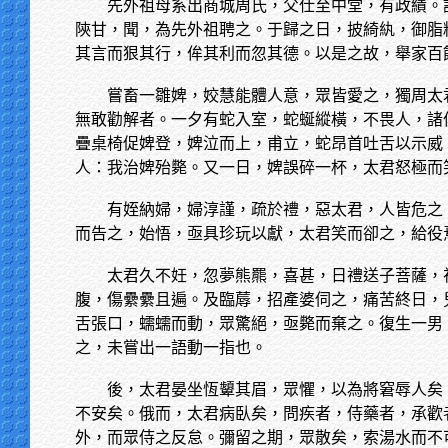
先外祖母系出商城周氏，父仕至中堂，有政績。
陝甘，聞，為先外祖聘之。于歸之日，披綺紈，御脂
其言而狠其行，侔其利而忽其德。以是之故，舉家百
嘗畜一雛婢，姣慧能體人意，眾皆愛之，獨周太
無敢勸解者。一夕有蛇入室，蛇蜒縱橫，不畏人，諸
疊桌椅促婢登，婢泣而上，甫立，蛇昂首吐舌以示威
人：我治婢殆斃。又一日，婢誤碎一杯，太君怒極而
有姪納婦，婦淳謹，疏於禮，惡太君，人皆危之
而告之，始悟，亟具珍玩以獻，太君笑而卻之，給役
太君久不妊，忽夢熊羆，喜甚，日禮送子菩薩，
腹，傷纍纍且遍。及臨蓐，招產婆伺之，痛苦終日，
舌張口，蠕蠕而動，眾驚絕，亟斃而棄之。復生一男
之，未嘗出一語動一指也。
後，太君晏坐恆顰其眉，眾懼，以為將窘辱人矣
不安矣。俄而，太君病臥矣，問疾者，侍藥者，承歡
外，而眾侍之反怠。彌留之期，眾散矣，索湯水而不