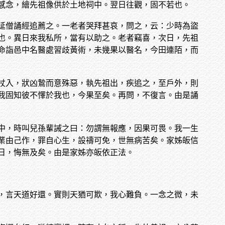
感念，繪先祖像供於土地祠中。翌日往觀，固不若也。
延僧誦經追薦之。一老者哭拜甚哀，問之，云：少時為盜
也。異日來我私所，當有以助之。老者竊喜，次日，先祖
命詣邑中名醫處習歧黃術，未幾果以醫名，今田連陌，而
杖入，狀凶鷙而意殊惡，執先祖出，疾追之，至戶外，則
我固知彼不懌於我也，今果至矣。再問，不復言。由是誦
中，時叫兒孫輩誡之曰：勿謂無報應，因果可畏。我一生
業由己作，罪自心生，設禱可免，世無病苦矣。家姊皈信
日，悔無及矣。由是家姊亦皈依正法。
，言天道好還。實則天猶可欺，我心難負。一念之微，未