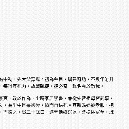
為中勁，先大父隸焉。初為弁目，屢建奇功，不數年洊升
，每得其死力，故戰輒捷，捷必奇，聲名震於敵我。
豪爽，敢於作為，少時家居學書，兼從先曾祖母習武事，
友，為里中巨豪毆辱，憤而自縊死。其新婚婦披孝服，抱
，盡殺之，戮二十餘口，遂奔他鄉逃逮，會捻匪竄至，城