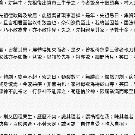
貧，耕無牛，先祖復出資市三牛予之，今者繁育十數頭矣。村人
先祖德政碑及故居，能道嚮昔瑣事甚詳。是年，先祖忌日，集資
，且言相君面當以術致富也，奈何潦倒至此，我終當囚若，國法
，乃不敢為非，亦不敢往見，久之，先祖親至其家，予數十金，
識，皆蒙其惠，展轉得知來而者。是夕，曾祖母忽夢三健者執刀
家姊亦夢如斯，益驚。以訊於先祖，祖亦驚，細問所見，笑曰：
，轉劇，終至不起，歿之日，頸裂數寸，無膿血，儼然刀創。病
終身憾焉，今感惡疾，非無由也。家祖母欲為禱於山寺，笑曰：
肆神不能福之，行恭神不能罪之，苟迷信於神，限屆業滿而報至
，則又因種果生，歷歷不爽。識其理者，謂禍福在我；昧其義者
決矣。百般遇合，不勞天定，誠可謂：自作自受，唯人自招。