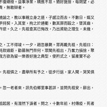
不復總綬。益事淨業，精進不怠。猶好施捨，每朔望，必
責，無敢辯者。
曉諭之，教以事親立身之道，子感泣而去。不數日，嫗又
甲持契，入其室，拘之於通衢，數其罪而毆之，墜其齒，
忤逆。久之，先祖查其已悔改，乃出資助之理生，未幾，
之，工不得竣。一夕，趙忽暴斃。眾再戴先祖，先祖曰：
耗款過鉅，勸募無門奈何。眾聞先祖出，乃奮力損捨，聚
我方欲為留一樂善好施之典型，使矜式之，留產實不必
，先祖憐之，盡舉所有予之，徒步行返，家人聞，哭笑俱
。忽一老者來，訊先伯鄉里事甚詳，並問先祖安，辭出，
祖起居，有潸然下淚者。問之，十數年前，村傳疫，死者