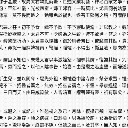
課子甚嚴，故周太君幼能詩畫，且通文牘制藝，釋老百家之學。
粉，華年神儀，光被四室。婦工婦容，一時莫比。尤善伺翁姑意
餘眾，莫不畏而遜之，猶難免於禍也，遂有王熙鳳之稱，可謂酷
君惡之甚。初不予食，繼不予飲，不予寢臥便溺，非以教之，觀
僕操挺欲擊之，太君不可，令婢為之生致，婢不敢進，笞之，亦
，婢驚墜折肋。太君責以懦拙，錮於廁者累日。或竊告其姑，責
笑，命捉一貓納婢褲內，鞭貓，貓懼，不得出，撕且嚙，腿肉為
，婦固不知也。未幾太君以事激姪怒，摑辱其婦。復諷其嫂，咒
焉，勞而拒之，以他人陰事告，始喜。由是寵之若圭璧，而婦遂
祈生兒。並以閫令，驅先外祖，遍禮邑中諸寺廟，祭必求豐，禮
兒不下。招醫者藥之，無效。招巫者禱之，不靈。舉家遑遑，環
，三日而夭。由是威筲歛，人皆暗喜，謂菩薩有靈，祈有驗矣。
，或避之，或諂之，唯恐禍之及己。月餘，復攝己頰，眾益懼，
者，戶之為穿。頃之病遽，口斜矣，男為禱於廟，女為祈於室，
可得。驚呼囈語，終霄不絕，但聽之而已。及其卒，無人知，延