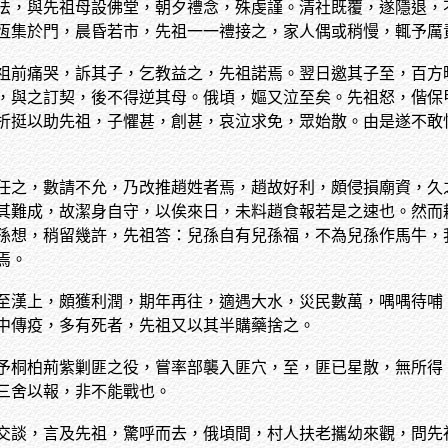
法，與先祖母設佛堂，朝夕禮念，殊虔謹。清社既覆，遂隱退，
恆集於門，晨昏若市，先祖一一禮接之，家人偶或稍慢，輒予厲
祖前痛哭，訴其子，乞教益之，先祖諾焉。翌日邀其子至，百方
，與之訂契，後不得逆其母。俄頃，嫗又泣至矣。先祖怒，偕保
折挺以助先祖，子懼甚，創甚，哀泣求免，眾始散。由是遂不敢
任之，數請不允，乃改推趙姓者焉，趙故好利，頗侵損廟資，久
其難成，故潔身自守，以俟來日，未料趙食報若是之速也。然而
孫想，稍留幾許，先祖答：兒孫自有兒孫福，不為兒孫作馬牛，
焉。
至漢上，頗獲利潤，期年再往，適遇大水，災民數萬，喁喁待哺
中傳疫，多有死者，先祖又以其半購藥捨之。
予桐柏荊紫剿匪之役，嘗率部襲入匪穴，至，匪已星散，無所得
三舍以報，非不能戰也。
交談，言及先祖，驚呼而去，俄頃間，村人扶老攜幼來觀，問先