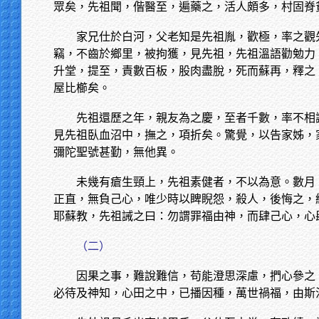
眾矣，先祖聞，偕醫至，遍藥之，活人頗多，村固脊
家兄仕於白河，父老知是先祖胤，歡極，率之觀
竊，不齒於鄉里，被拘獲，見先祖，先祖溫語勸勉力
升堂，提至，責數百板，股肉盡脫，死而蘇再，釋之
屋比櫛矣。
先祖還歷之年，親友為之慶，至者千數，率不相
見先祖臥血沼中，撫之，項折矣。驚覺，以告家姊，
彌陀聖號甚勤，無他異。
未幾有瘡生頸上，先祖素健者，不以為意。數月
正直，無負己心，唯少時以睥睨怨，殺人，後悔之，
耶蘇教，先祖誡之曰：勿謂罪福由神，而肆己心，心
（二）
因果之事，難說難信，苟能澄思深慮，捫心參之
必待及神知，心田之中，已播因種，萬世禍福，由斯