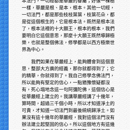
本法門，一切經都是華嚴的眷屬；好像一棵樹
一樣，華嚴是根、是本，根本。其他一切經，
一切法門，都是那些枝枝葉葉，枝葉花朵，都
是從這個根生的，它是根本法。既然是根本法
了，根本法裡的十大願王，根本的根本，我們
要明白它這個意思，那麼十大願王既然導歸極
樂，也就是整個佛法，修學都是以西方極樂世
界為中心。
我們如果在華嚴經上，能夠體會到這個意
思，整部大方廣的經義，那你就都得到了；它
的精華，你就得到了。我自己修學念佛法門，
所以能夠有堅定的信心，一點猶豫懷疑都沒
有，死心塌地念這一句阿彌陀佛，這個信心是
從華嚴經上建立的。我講華嚴經講了十幾年，
算時間，超過三千個小時，所以才知道淨土的
可貴，才知道一切法門到最後統統歸淨土。如
果沒有這十幾年的華嚴經，我對這個法門沒有
辦法建立起堅固的信心。所以這個地方有這幾