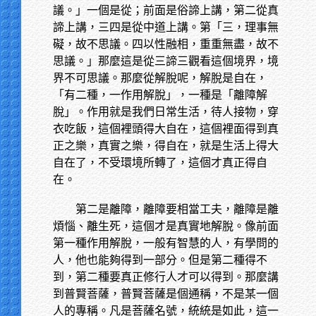
議。」一個是從；前面是俗諦上講，第二從真
諦上講，三四是從中道上講。第「三，理事無
礙，故不思議。四以性融相，重重無盡，故不
思議。」那麼這是從三諦三觀看這個境界，境
界不可思議。那麼從解脫呢，解脫是自在，
「有二種，一作用解脫」，一種是「離障解
脫」。作用就是我們日常生活，待人接物，穿
衣吃飯，這個裡頭得大自在，這個裡面得到真
正之樂，真實之樂，得自在，就是生活上得大
自在了，不受環境所轉了，這個才真正得自
在。
第二是離障，離障要相當工夫，離障是離
煩惱、離生死，這個才是真實地解脫。像前面
第一種作用解脫，一般有智慧的人，有學問的
人，他也能夠得到一部分。但是第二種得不
到，第二種要真正修行人才可以得到。那麼講
到普賢菩薩，普賢菩薩是個通稱，不是某一個
人的專稱。凡是菩薩名號，統統是如此，這一