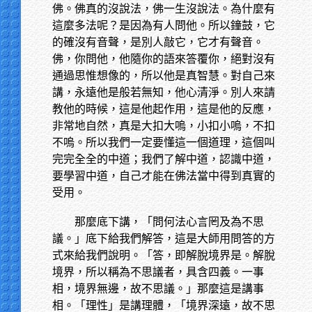
佛。佛真的沒說法，佛一生沒說法。為什麼有
這麼多法呢？是因為有人問他。所以鐘鼓，它
的確沒有音聲，是別人敲它，它才有聲音。
佛，你問他，他隨你的語來答覆你，絕對沒有
通過思惟想像的，所以他是真智慧。對自己來
講，永遠他是般若無知，他心清淨。別人來請
教他的時候，這是他起作用，這是他的反應，
非常地自然，真是大扣大嗚，小扣小嗚，不扣
不嗚。所以我們一定要懂這一個道理，這個叫
完完全全的中道；我們了解中道，認識中道，
要學習中道，自己才能在佛法當中得到真實的
受用。
那麼底下講，「問何法心言罔及為不思
議。」底下給我們解答，這是大師用問答的方
式來給我們說明。「答，即解脫境界是。解脫
境界，所以稱為不思議者，具含四義。一事
相，境界無邊，故不思議。」那麼這是講事
相。「理性」是講理體，「境界深遠，故不思