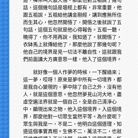
道，禪宗叫大徹大悟。那麼他對五祖說了幾句
話，這個幾句話是壇經上都有，非常重要，他
跟五祖說，五祖給他講金剛經，講到應無所住
而生其心，他忽然開悟了，開悟之後就說了五
句話，這個五句就是他心得報告。五祖一聽，
曉得了，你不用再說，我知道了，就開悟了，
衣缽馬上就傳給他了，那麼他說了那幾句呢？
他自己的境界是見一切法不離自性，這就跟我
們前面講大方廣意思一樣，他入了這個境界。
就好像一個人作夢的時候，一下醒過來；
這一夢，哎呀！原來是夢中所有一切境界，都
是我自心變現的，夢中除了自己之外，沒有他
人，就是這個意思。他忽然夢見山河大地，盡
虛空遍法界就是一個自己，全是自己清淨心
中，顯現出來之物，他入這個境界。入這個境
界，那麼他對一切眾生當然平等。為什麼呢？
眾生與我是一，不是二，他明白這個道理，知
道這個事實真相。生佛不二，萬法不二，也就