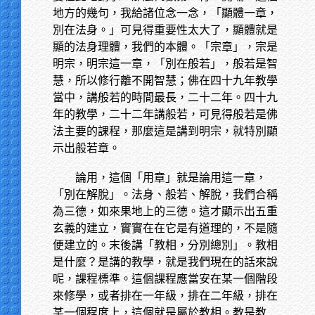
地方的幾句，我給諸位念一念，「顯體一章，
別在法身。」可見得重要性太大了，顯體就是
顯的法身理體，我們的本體。「宗章」，宗是
明宗，明宗這一章，「別在般若」，般若是智
慧，所以修行離不開智慧；佛在四十九年教學
當中，講般若的時間最長，二十二年。四十九
年的教學，二十二年講般若，可見得般若是佛
法主要的課程，那麼這是講到明宗，就特別顯
示出般若章。
論用，這個「用章」就是論用這一章，
「別在解脫」。法身、般若、解脫，我們合稱
為三德，如來果地上的三德。這才顯示出五重
玄義的建立，實實在在它是有道理的，不是隨
便建立的。末後講「教相，分別總別」。教相
是什麼？是講的教學，就是我們現在的話來說
呢，課程標準。這個課程應當安在某一個階段
來修學，或者排在一年級，排在二年級，排在
某一個程度上，這個就是屬於教相。教是教