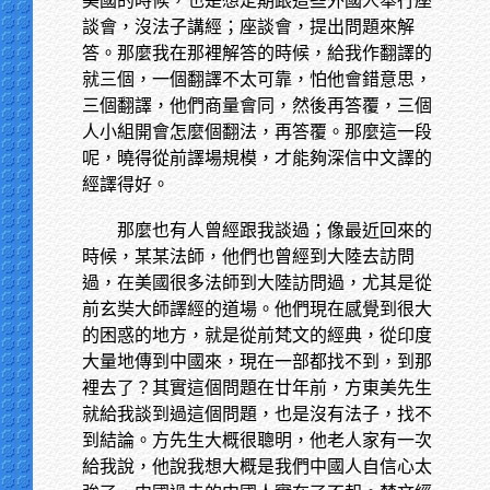
美國的時候，也是想定期跟這些外國人舉行座
談會，沒法子講經；座談會，提出問題來解
答。那麼我在那裡解答的時候，給我作翻譯的
就三個，一個翻譯不太可靠，怕他會錯意思，
三個翻譯，他們商量會同，然後再答覆，三個
人小組開會怎麼個翻法，再答覆。那麼這一段
呢，曉得從前譯場規模，才能夠深信中文譯的
經譯得好。
那麼也有人曾經跟我談過；像最近回來的
時候，某某法師，他們也曾經到大陸去訪問
過，在美國很多法師到大陸訪問過，尤其是從
前玄奘大師譯經的道場。他們現在感覺到很大
的困惑的地方，就是從前梵文的經典，從印度
大量地傳到中國來，現在一部都找不到，到那
裡去了？其實這個問題在廿年前，方東美先生
就給我談到過這個問題，也是沒有法子，找不
到結論。方先生大概很聰明，他老人家有一次
給我說，他說我想大概是我們中國人自信心太