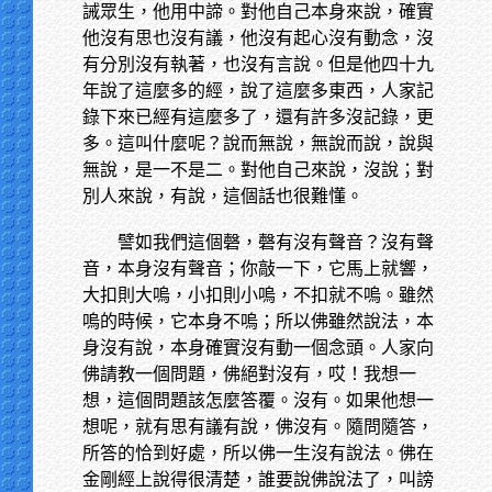
誡眾生，他用中諦。對他自己本身來說，確實
他沒有思也沒有議，他沒有起心沒有動念，沒
有分別沒有執著，也沒有言說。但是他四十九
年說了這麼多的經，說了這麼多東西，人家記
錄下來已經有這麼多了，還有許多沒記錄，更
多。這叫什麼呢？說而無說，無說而說，說與
無說，是一不是二。對他自己來說，沒說；對
別人來說，有說，這個話也很難懂。
譬如我們這個磬，磬有沒有聲音？沒有聲
音，本身沒有聲音；你敲一下，它馬上就響，
大扣則大嗚，小扣則小嗚，不扣就不嗚。雖然
嗚的時候，它本身不嗚；所以佛雖然說法，本
身沒有說，本身確實沒有動一個念頭。人家向
佛請教一個問題，佛絕對沒有，哎！我想一
想，這個問題該怎麼答覆。沒有。如果他想一
想呢，就有思有議有說，佛沒有。隨問隨答，
所答的恰到好處，所以佛一生沒有說法。佛在
金剛經上說得很清楚，誰要說佛說法了，叫謗