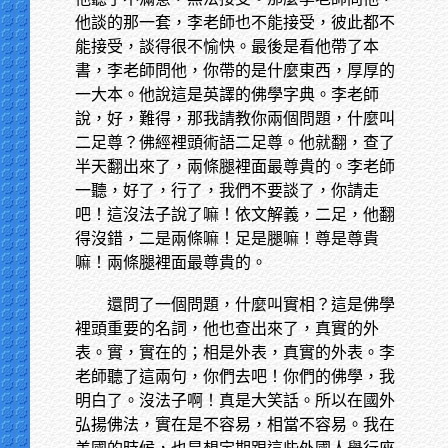
他談的那一套，李老師也不能接受，彼此都不
能接受，談得很不愉快。最後是看他帶了本
書，李老師問他，你帶的是什麼東西，厚厚的
一大本。他說這是英譯的佛學字典。李老師
說，好，難得，那我請教你兩個問題，什麼叫
二足尊？佛經裡頭術語二足尊。他就翻，查了
半天翻出來了，兩條腿裡面最尊貴的。李老師
一聽，好了，行了，我們不要談了，你請走
吧！這沒法子說了嘛！依文解義，二足，他翻
得沒錯，二是兩條嘛！足是腿嘛！尊是尊貴
嘛！兩條腿裡面最尊貴的。
還問了一個問題，什麼叫實相？這是佛學
裡頭重要的名詞，他也查出來了，真實的外
表。實，實在的；相是外表，真實的外表。李
老師聽了這兩句，你們去吧！你們的佛學，我
明白了。沒法子啊！真是大笑話。所以在國外
弘揚佛法，實在是不容易，相當不容易。我在