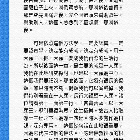
後普賢就是己經成佛了；成了佛之後，又退到
菩薩位子上來，叫倒駕慈航，那叫道後普賢。
那是究竟圓滿之後，完全回過頭來幫助眾生，
幫助別人，這個人慈悲到了極處啊！那叫道
後。
可是依照這個方法學，一定要認真，一定
要認真學，決定能有成就，決定有成就。用十
大願王，把十大願王變成我們實際的生活行
為。所以後面這一章，最主要的就是十大願；
我們在此地研究探討，也是以十大願為中心，
這個我們要細說。那麼後面，它還有很長的偈
頌，如果時間不夠，偈頌我們可以省略掉，我
們特別著重在十大願，長行文裡頭十大願。諸
位請看第十一面第三行，「普賢菩薩，以十大
願王，導引華藏海眾，往生極樂。故古人拾取
淨土三經之下，為淨土四經。時人多有作為日
課，深有見焉。」這個幾句話在此地很重要，
因為它代表整個的佛法。華嚴是佛教裡頭的根