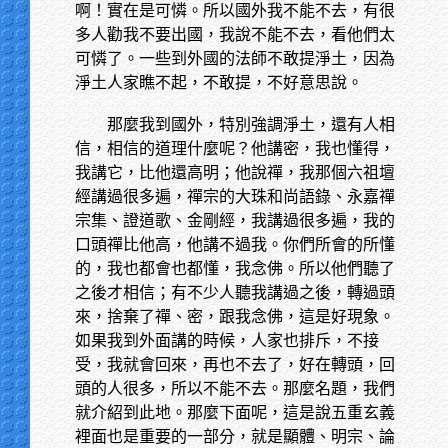
啊！實在是可憐。所以國外我不能不去，有很
多人勸我不要出國，我說不能不去，看他們太
可憐了。一些到外國的法師不敢提淨土，因為
淨土人家瞧不起，不敢提，不好意思說。
那麼我到國外，特別強調淨土，還有人相
信，相信的道理什麼呢？他講密，我也懂得，
我講它，比他還高明；他說禪，我那個六祖壇
經講過很多遍，禪宗的大珠和尚語錄、永嘉禪
宗集、證道歌、金剛經，我講過很多遍，我的
口頭禪比他高，他講不過我。你們所會的所懂
的，我也都會也都懂，我念佛。所以他們聽了
之後才相信；有不少人聽我講過之後，轉過頭
來，捨棄了禪、密，跟我念佛，這是好現象。
如果我到外面講的時候，人家也排斥，不接
受，我就會回來，再也不去了，好在轉頭，回
頭的人很多，所以不能不去。那麼名題，我們
就介紹到此地。那麼下面呢，這是說五重玄義
裡面也是重要的一部分，就是顯體、明宗、論