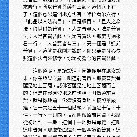
來修行。所以普賢菩薩有三類，這個底下有
了，這個意思這個地方也有，諸位看第六行，
「此品以人法為目」，目是綱目。「且人之為
法，俱堪稱為普賢」，人是普賢人，法是普賢
法；人是普賢菩薩，法是普賢法。那麼再過來
看一行，「人普賢者有三」，第一個是「道前
普賢」，這就是我剛才說的，你只要是發心依
照這個法門來修學，你是初發心的普賢菩薩。
這個道呢，是講證道。因為你現在還沒證
果，你在證果之前，叫道前普賢。那麼普賢菩
薩是地上菩薩，諸佛菩薩是指地上菩薩而言
的；但是在沒有登地之前也稱，叫做道前普
賢，就是你地前，你還沒有登地。按照華嚴
經，它一共是五十一個階級，前面是十信、十
住、十行、十迴向，這都叫做道前普賢。那麼
從初地到十一地，這個十一地就是等覺，這叫
道中普賢。那麼後面還有一個叫道後普賢，道