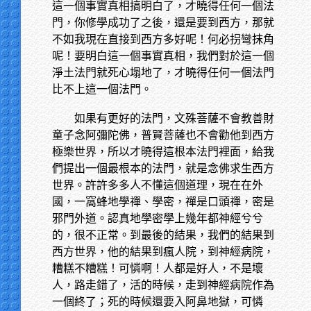
這一個事實真相搞明白了，才曉得任何一個法
門，你修學成功了之後，還是要到西方，那就
不如我現在直接到西方多好呢！何必拐彎抹角
呢！要明白這一個事實真相，我們對於這一個
淨土法門就死心塌地了，才曉得任何一個法門
比不上這一個法門。
如果有更好的法門，文殊菩薩不會教善財
童子念阿彌陀佛，普賢菩薩也不會勸他到西方
極樂世界，所以才曉得這根本法門裡面，給我
們提出一個最根本的法門，就是念佛求生西方
世界。許許多多人不懂這個道理，現在在外
國，一窩蜂地學禪、學密，禪是口頭禪，密是
邪門外道。認真地學密學上幾年都神經兮兮
的，很不正常。到最後的結果，我們的結果到
西方世界，他的結果到瘋人院，到神經病院，
糟糕不糟糕！可憐啊！人都是好人，不是壞
人，路走錯了，活的時候，走到神經病院作為
一個終了；死的時候還要入阿鼻地獄，可憐