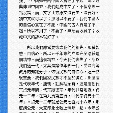
強了，中國過去的中國人實在了不起。梵文經
典傳到中國來，我們翻成中文了，不但意思一
點沒錯，而且文字比它原文還要美，還要好，
讀中文就可以了；那可以不要了。我們中國人
的自信心實在了不起，中國的古人真是了不
起。所以不用了，不要了，無須要收藏了；收
藏中文的譯本就好了。
所以我們應當要懷念我們的祖先，那種智
慧、自信心，所以五千年來的立國完全憑藉這
個精神。而這個精神，今天我們喪失了，所以
我們這一代，尤其是諸位年輕一代，受過高等
教育的知識分子，恢復民族的自信心，這一點
很重要，我們國家民族才不至於滅亡。那麼唐
是代表年代，唐朝，註解裡頭有，這是唐朝代
宗貞元年間；代宗跟德宗，年代非常地近，貞
元十二年，在第九頁第五行，「代宗貞元十二
年」。貞元十二年就是公元七百九十六年，那
麼講公元，大家印象比較上清晰一點。今年公