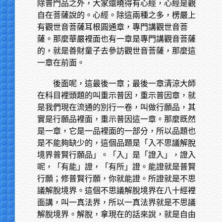
除普門品之外，大家還曉得有心經，心經是觀
自在菩薩說的。心經。除這兩種之多，楞嚴上
有觀世音菩薩耳根圓通章，專門講觀世音菩
薩。那麼華嚴裡面也有一章是專門講觀音菩薩
的，就是善財童子去參訪觀世音菩薩，那麼這
一章在前面。
後面呢，這最後一章；最後一章清涼大師
在科目裡頭題的叫重示普因，重示普因章，就
是我們現在流通的別行一卷，叫做行願品，其
實是行願品裡面，重示普因這一章。那麼既然
是一章，它是一品裡面的一部分，所以品題也
是不能夠缺少的，這個品題是「入不思議解脫
境界普賢行願品」。「入」是「證入」，證入
呢，「有能」證，「有所」證。能證就是普賢
行願；修普賢行願，你就能證。所證就是不思
議解脫境界。這個不思議解脫境界在八十經裡
面講，叫一真法界，所以一真法界就是不思議
解脫境界。解脫，拿現在的話來說，就是自由