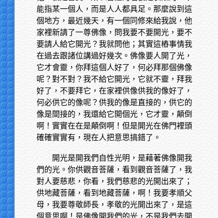
能指某一個人，而是人人都具足。那麼說到這
個地方，最近幾天，有一個同修來給我說，他
家裡新請了一尊佛像，問我要不要開光，要不
要請人給它開光？我就問他；其實這樁事情我
在過去跟諸位講過好幾次。佛像要人開了光，
它才會靈，你拜這個人好了，何必拜那個佛像
呢？對不對？我不給它開光，它就不靈，拜我
好了，不要拜它，在家裡供像供我的像好了，
何必供它的像呢？供我的像是直接的，供它的
像是間接的，我還給它開個光，它才靈，顛倒
啊！實實在在是顛倒啊！但是開光在佛門裡頭
確確實實有，現在人把意思搞錯了。
開光是開我們自性光明，是藉著佛像開我
們的光。你供觀音菩薩，看到觀音菩薩了，我
對人要慈悲，你看，我們慈悲的光開出來了；
供地藏菩薩，看到地藏菩薩，啊！我要孝順父
母，我要尊敬師長，孝敬的光開出來了，是這
個意思啊！是佛像開我們的光，不是我們去開