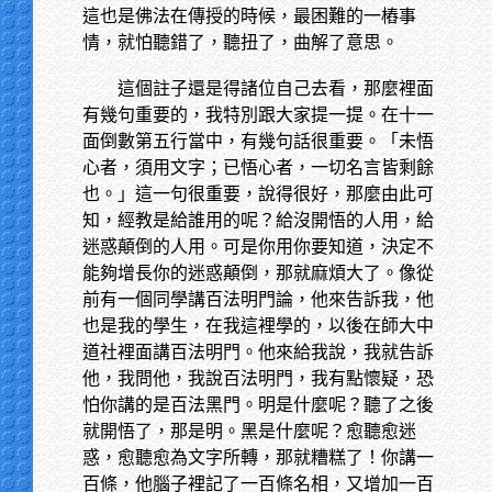
這也是佛法在傳授的時候，最困難的一樁事
情，就怕聽錯了，聽扭了，曲解了意思。
這個註子還是得諸位自己去看，那麼裡面
有幾句重要的，我特別跟大家提一提。在十一
面倒數第五行當中，有幾句話很重要。「未悟
心者，須用文字；已悟心者，一切名言皆剩餘
也。」這一句很重要，說得很好，那麼由此可
知，經教是給誰用的呢？給沒開悟的人用，給
迷惑顛倒的人用。可是你用你要知道，決定不
能夠增長你的迷惑顛倒，那就麻煩大了。像從
前有一個同學講百法明門論，他來告訴我，他
也是我的學生，在我這裡學的，以後在師大中
道社裡面講百法明門。他來給我說，我就告訴
他，我問他，我說百法明門，我有點懷疑，恐
怕你講的是百法黑門。明是什麼呢？聽了之後
就開悟了，那是明。黑是什麼呢？愈聽愈迷
惑，愈聽愈為文字所轉，那就糟糕了！你講一
百條，他腦子裡記了一百條名相，又增加一百