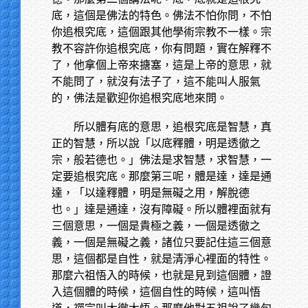
底，這個是佛法的特色。佛法不怕你問，不怕
你追根究底，這個跟其他學術宗教不一樣。宗
教不容許你追根究底，你有問題，實在解釋不
了，他拿個上帝來搪塞，這是上帝的意思，就
不能問了，就沒有法子了，這不能叫人服氣
的，佛法是歡迎你追根究底地來問。
所以體有底的意思，追根究底是智慧，真
正的智慧，所以說「以底釋體，明是透徹之
宗，般若德也。」佛法是求智慧，求智慧，一
定要追根究底。那麼第三呢，體是達，達是通
達，「以達釋體，明是無礙之用，解脫德
也。」達是通達，沒有障礙。所以體裡面就有
三個意思，一個是貴極之義，一個是透徹之
義，一個是無礙之義，諸位只要記住這三個意
思，這個都是自性，就是清淨心裡面的特性。
那麼六祖悟入的時候，也就是見到這個體，證
入這個體的時候，這個自性的時候，這叫悟