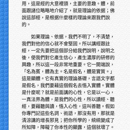
用，這是經的大意裡頭，主要的意趣。體，前
面跟諸位略略地介紹了，就是理論的依据；佛
說這部經，是根据什麼樣的理論來跟我們說
的。
如果理論、依据，我們不明了，不清楚，
我們對他的信心就不會堅固。所以講經跟註
經，一定先要把這個部分給我們說明，說明之
後，使我們對它產生信心，產生濃厚的研修的
興趣，所以這一段非常地重要。它一開端說，
「名為賓，體為主。名是假名，體是實質。」
這是顯體。它有真實的理論基礎，言語文字都
是假名，我們要藉這個假名去悟入實體。實體
是什麼呢？就是前面講的心性，它是以一心，
一真法界為體，是我們的心性，所以讀經、聽
經，要藉聽與讀，悟入心性，這叫善聽。假如
你專門記這些名詞、術語，那沒有用，那就是
清涼講的增長邪見；把你所學的，統統變成了
所知障，障礙了你本性的顯露，這個就壞了。