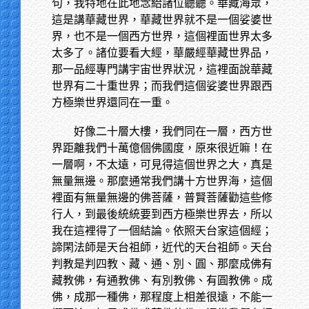
句，我特地在此地念給諸位聽聽。華藏海眾，
這是講華藏世界，華藏世界就不是一個娑婆世
界，也不是一個西方世界，這個裡面世界太多
太多了。諸位要看大經，華嚴經華藏世界品，
那一品經專門講宇宙世界狀況，這裡面說華藏
世界有二十重世界；而我們這個娑婆世界跟西
方極樂世界還同在一重。
好像二十層大樓，我們同在一層，西方世
界距離我們十萬億個佛國度，原來很近嘛！在
一層啊，不太遠，可見得這個世界之大，真是
無量無邊。那麼通常我們講十方世界海，這個
裡面有無量無邊的佛菩薩，普賢菩薩勸這些修
行人，到最後統統要到西方極樂世界去，所以
我在這裡得了一個結論。依照天台家這個經；
諦閑法師是天台祖師，近代的天台祖師。天台
判教是判四教、藏、通、別、圓、那麼成佛有
藏教佛，有通教佛、有別教佛、有圓教佛。成
佛，成那一種佛，那程度上相差很遠，不能一