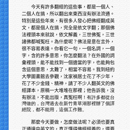
今天有許多翻經的這些事，都是一個人、
二個人在搞，所以翻出來東西沒有辦法流通。
特別是這些年來，有很多人發心把佛經翻成英
文，都是個人在搞，完全是依文字翻；那個佛
法裡頭本來就說，依文解義，三世佛冤，三世
諸佛都喊冤枉。為什麼呢？佛法是意在言外，
很不容易表達。你看它一句，一個名詞，一個
字，含的許多意思，你怎麼翻法？在外國的詞
彙裡頭，能不能找到一個適當的字，也能夠包
含這個意思，太難了，相當不容易。我到紐約
大學圖書館去參觀，沈家禎居士花了不少年，
花了不少金錢、精神，請了不少人翻英文的佛
經譯本，原稿一大堆堆在那裡；他告訴我，沒
有辦法，不能出版，真冤枉啊
！有許多都從台
灣做的，台灣過去在新竹青草湖那裡辦了個譯
經院，都不能用，這個工作難。
那麼今天要做，怎麼做法呢？必須也要真
正通達中英文的，真正懂得佛經經義的，還要