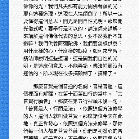
佛像的光，我們凡夫那有能力開佛菩薩的光，
那有這種道理，這現在人搞顛倒了！所以一定
要懂得這個意思，開光是開自性光明。那麼開
光儀式呢，要舉行是可以的，請法師來講解，
來講解這個佛像代表的意思，要不然我們不知
道嘛！我們供養阿彌陀佛，我們要怎樣供養？
用什麼樣的心，什麼樣的態度，如何來學習，
請法師說明這些道理，這是開我們自性的光
明，是這麼個意思。不能弄錯，佛法裡頭沒有
迷信的。所以現在很多搞顛倒了，搞錯了。
那麼普賢是個普通的名詞，普是普遍，這
個裡面有解釋，在第十面第四行的當中。「言
普賢行願者」，那麼在第五行裡頭末後一句，
「普賢是人，行願是法」，依照這個方法修學
的人，這個人就叫做普賢。那麼諸位今天在此
地，真正肯發心，依照這個方法來修學，那你
們每一個人都是普賢菩薩，你們是初發心的普
賢菩薩，這是真的，不是假的，依照這個方法