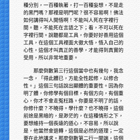
種分別，一百種執著，打一百種妄想，不是走
的黑門嗎？那裡是明門呢？很不容易啊！佛法
如何講得叫人開悟啊！不能叫人死在字裡行
間。聽，不能死在言語之下；看，不可以死在
字裡行間。說聽都是工具，你要好好善用這個
工具，在這個工具裡面大徹大悟，悟入自己的
心性，這個才叫真正的善學，才能得到真實的
受用，所以非常地重要。
那麼倒數第三行這個當中也有幾句，我念
一念，「得此體已，方能全性起修，以修合
性。」這個三句話說出顯體的重要性。因為你
明了體，你修學有個目標，有個方向，有個重
心，你才不會走冤枉路。你要是不明了的話，
你修什麼？不曉得。學什麼？也不曉得。這個
前途是黑暗的，是渺茫的，在這種情形之下，
要想維持一個長遠的道心，不容易，所以說
是，他當然會退轉，這個是必然的道理；一定
要在此地講求。那麼倒數第二行一開端，這個