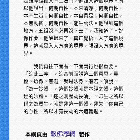
是維摩經裡入不二法門，他證入這個境界。所
以他說出，何期自性，本來清淨；何期自性，
本不生滅；何期自性，本自具足；何期自性，
本無動搖；何期自性，能生萬法。他說到這個
地方，五祖說不必再說下去了，我知道了。好
像作夢，他醒過來了，真正覺悟，入了這個境
界，這就是入大方廣的境界，親證大方廣的境
界。
我們再往下面看，下面兩行也很重要。
「綜此三義」，綜合前面講這三個意思，貴
極、透徹、無礙，就是法身、般若、解脫，
「為一妙體」，這個妙體就是本經之體，這個
經的妙體。「迷之則歷劫長淪」，眾生之所以
稱之為眾生，就是迷這一個體，迷失了你自己
的心性，所以才有長劫的六道輪迴。