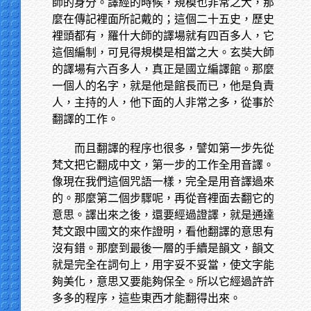
師的身分。譯經的時候，規模也非常之大，那
麼在傳記裡面所記戴的；這個二十五史，歷史
裡頭都有，羅什大師的譯場就有四百多人，它
這個編制，可見得規模是相當之大。玄奘大師
的譯場有六百多人，真正是國立編譯館。那麼
一個人的名字，就是他是館長而已，他是負責
人，主持的人，他下面的人非常之多，從事於
翻譯的工作。
而且翻譯的程序也很多，譬如第一步先從
梵文把它翻成中文，第一步的工作全用音譯。
像現在我們這個咒語一樣，完全是用音譯過來
的。那麼第二個步驟呢，再從音裡面去翻它的
意思。譯出來之後，還要經過證譯，就是通達
梵文跟中國文的來作證明，看他翻譯的意思有
沒有錯。那麼到最後一層的手續是韻文，韻文
就是完全在詞句上，用字妥不妥當，使文字能
夠美化，意思又要能夠保全。所以它經過許許
多多的程序，這些東西才能翻得出來。