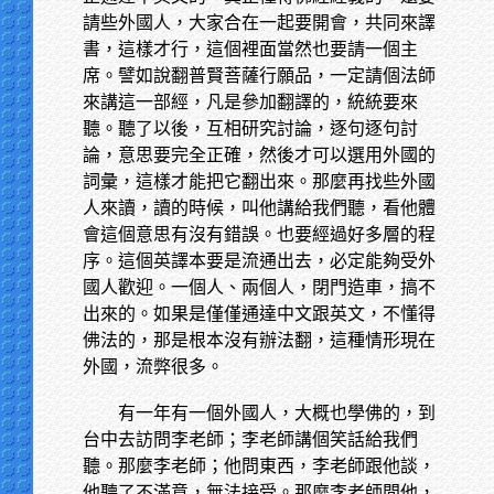
請些外國人，大家合在一起要開會，共同來譯
書，這樣才行，這個裡面當然也要請一個主
席。譬如說翻普賢菩薩行願品，一定請個法師
來講這一部經，凡是參加翻譯的，統統要來
聽。聽了以後，互相研究討論，逐句逐句討
論，意思要完全正確，然後才可以選用外國的
詞彙，這樣才能把它翻出來。那麼再找些外國
人來讀，讀的時候，叫他講給我們聽，看他體
會這個意思有沒有錯誤。也要經過好多層的程
序。這個英譯本要是流通出去，必定能夠受外
國人歡迎。一個人、兩個人，閉門造車，搞不
出來的。如果是僅僅通達中文跟英文，不懂得
佛法的，那是根本沒有辦法翻，這種情形現在
外國，流弊很多。
有一年有一個外國人，大概也學佛的，到
台中去訪問李老師；李老師講個笑話給我們
聽。那麼李老師；他問東西，李老師跟他談，
他聽了不滿意，無法接受。那麼李老師問他，