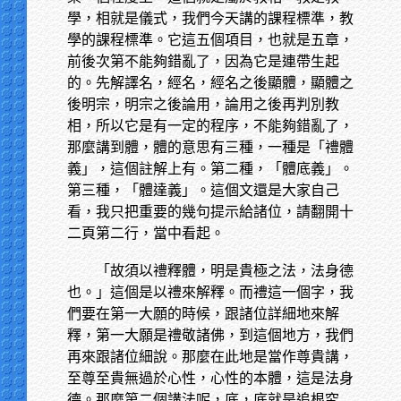
學，相就是儀式，我們今天講的課程標準，教
學的課程標準。它這五個項目，也就是五章，
前後次第不能夠錯亂了，因為它是連帶生起
的。先解譯名，經名，經名之後顯體，顯體之
後明宗，明宗之後論用，論用之後再判別教
相，所以它是有一定的程序，不能夠錯亂了，
那麼講到體，體的意思有三種，一種是「禮體
義」，這個註解上有。第二種，「體底義」。
第三種，「體達義」。這個文還是大家自己
看，我只把重要的幾句提示給諸位，請翻開十
二頁第二行，當中看起。
「故須以禮釋體，明是貴極之法，法身德
也。」這個是以禮來解釋。而禮這一個字，我
們要在第一大願的時候，跟諸位詳細地來解
釋，第一大願是禮敬諸佛，到這個地方，我們
再來跟諸位細說。那麼在此地是當作尊貴講，
至尊至貴無過於心性，心性的本體，這是法身
德。那麼第二個講法呢，底，底就是追根究