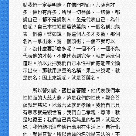
點我們一定要明瞭，在佛門裡面，菩薩有許
多，佛也有許多；所說一切菩薩、一切佛，都
說自己，都不是說別人，全是代表自己，為什
麼呢？自己本性裡頭萬德萬能，一個名稱只能
表一個德。譬如說，你這個人多才多藝，那個
名片一拿出來，幾十個頭銜；一個不就可以
了，為什麼要那麼多呢？一個不行，一個不能
代表他的才藝，不能代表到完全，就是這麼個
道理。所以要把我們自己本性裡面德能完全顯
示出來，那就用無量的名稱。果上來說呢，就
是佛名；因上來說呢，就是菩薩名。
所以譬如說，觀世音菩薩，他代表我們本
性裡面的大慈大悲，這是我們的性德。觀音菩
薩就是慈悲，地藏菩薩就是孝順。我們自己具
有慈悲就是觀世音；我們自己孝親、尊師，就
是地藏王；我們自己具足無量的智慧，就是文
殊；我們能把這些德行應用在生活上，自行化
他，就是普賢。所以菩薩的名號是表法的，不