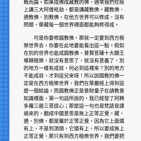
概而論。如果成佛成藏教的佛，通常我們在經
上講三大阿僧祗劫，都是講藏教佛。藏教佛、
通教佛、別教佛，在他方世界可以修成，沒有
問題，華藏每一個世界裡面都能夠修得成。
可是你要修圓教佛，那就一定要到西方極
樂世界去，你要在此地要能看出這一點。假如
在別的世界也能成圓教佛，普賢菩薩十大願王
導歸極樂，就沒有意思了，就沒有意義了，別
的地方一樣有成就，何必到這裡來？別的地方
不能成就，才到這兒來呀！所以說圓教的佛一
定是在西方極樂世界，我們在華嚴經上得到這
麼一個結論。而圓教佛正是善財童子在請教善
知識裡面，第一句話所說的，我已經發了阿耨
多羅三藐三菩提心；那麼這一句也是梵語音譯
過來的，翻成中國意思是無上正等正覺。藏、
通、別佛，都是屬於正等正覺，因為它上面還
有上，不是到頂頭，它還有上，所以要成無上
正等正覺，那只有到西方極樂世界。我們要把