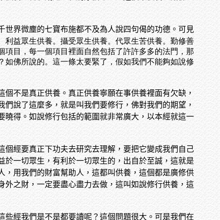
千世界微塵的七寶布施都不及為人說四句偈的功德。可見
。利益眾生供養。攝受眾生供養。代眾生苦供養。勤修善
個項目，每一個項目裡面自然包括了許許多多的法門，那
？如佛所說的。這一條太要緊了，假如我們不能夠如說修
這個不是真正供養。真正供養寧願在事供養裡面有欠缺，
我們說了這麼多，就是叫我們要修行，佛對我們的期望，
要曉得。如說修行包括的範圍就非常廣大，以本經就這一
這個經要真正下功夫去研究去理解，要把它變成我們自己
益於一切眾生，有利於一切眾生的，出自於至誠，這就是
人，用我們的財富幫助人，這都叫供養，這個都是廣修供
身外之財，一定要盡心盡力去做，這叫如說修行供養，這
這些經我們是不是都要讀呢？這個問題很大。可是我們在