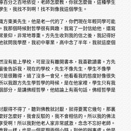
導百分之百地依從，老師怎麼教，你就怎麼做，這種學生
學生，我找不到啊！找不到像我這個學生。
識方東美先生，他是老一代的了，你們現在年輕同學可能
。我那個時候對哲學很有興趣，我寫了一封信給他，還寫
常景仰，非常地尊重。方先生收到我的信之後，我記得好
他就問我學歷，我初中畢業，高中念了半年，我就這麼個
然沒有能上學校，可是沒有離開書本，我喜歡讀書。方先
最後告訴我，現在的學校，先生不像先生，學生不像學
可是很難得，過了沒多一會兒，他看看我的態度好像很失
所以我跟方先生學哲學的時候，是在他家裡，學生只有我
個部分，是講佛經哲學，他結論上有兩句話，佛經哲學是
討厭得不得了，聽到佛教就討厭，就得要罵它幾句，那裏
麼好怎麼好，我會反駁的，我不會相信的。所以我的佛法
享受啊！所以我對他老人家非常感激，念念不忘好老師。
教我一樣，也是一個星期兩個小時，到他的辦事處。他是