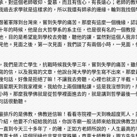
承，對這個老師敬仰、愛慕，而且有恆心，有長遠心；老師的教
我過去求學就是這樣求的，所以我還有師承的邊緣。輪到我找個
跟著軍隊到台灣來，嘗到失學的痛苦。那麼有這麼一個機緣，認
十年的時候，他是台大哲學系的系主任，也是很有名的一個教授
他，目的是希望能到學校去旁聽，聽他的課，當然對這個人我非
見他。見面之後，第一次見面，我們談了有兩個小時，一見面，
，我們是流亡學生，抗戰時候我失學三年，嘗到失學的痛苦。雖
寫的信，以及我寫的文章，他說台灣大學的學生寫不出來。那麼
幾句話，好像是拒絕了嘛！不讓我去旁聽，心裡也就涼了半截。
個星期天到我家裡來，我給你上兩個鐘點課。這是我沒想到的，
小時。那麼我學佛就是從哲學裡面進去的，就是講到哲學最後一
句話很動聽。
最排斥的是佛教，佛教迷信嘛！看看寺院裡一天到晚超度死人，
介紹，他要不介紹給我的話，你說寺廟一般法師來給我說佛教怎
一直到今天三十多年了，的確，正如方老師所說的，人生最高的
章嘉大師，這個因緣也非常非常殊勝，章嘉大師教我，跟方先生