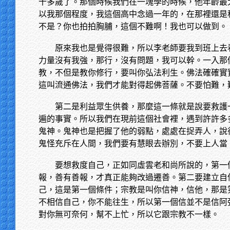
十多歲了。那個時候我們在一塊學的時候，他年齡最
以我那個程度，我這個高中念過一年的，在那裡還是
不是？你也拍拍胸脯，這個不難啊！我也可以做到。
原來我也是覺得很難，所以李老師要我到班上去
力量沒有我強，那行，沒有問題，我可以幹。一入那
教，不但是教你修行，要叫你弘法利生。佛法確確實
這叫流通佛法，我們才能對得起佛菩薩。不要怕難，
第二是利益眾生供養，那麼這一條就是說要救護
遍的事實。所以我們在現前這個社會裡，遇到許許多
鬼神。鬼神也是把握了他的弱點，處處在捉弄人，說
鬼怪充斥在人間，我們要有慧眼去辦別，不要上人當
要想救度自己，正如同虛雲老和尚所說的，第一
報，善有善報，才真正能夠改過遷善。第二要建立自
己，這是第一個條件；宗教是叫你信神，信他，那是
不相信自己，你不能往生，所以第一個信並不是信阿
對你無可奈何，幫不上忙，所以它跟宗教不一樣。