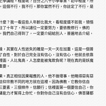
上學講經。程度呢？百分之八十小學畢業、初中程度，所
，這個不行，我不行。那你當然不行，你註定了不行，是
什麼？我一看這些人年齡比我大，看程度還不如我，領悟
住了十年了，所以諸位一定要努力，要依教修行。佛的
，我們自己得到了，一定要介紹給別人，普遍地去介紹，
達，其實在人性迷失的確是一天一天在加重，這是一個普
了自性，對於自己完全沒有信心，沒有信心，他就去依靠
裡面，人比鬼高，人怎麼能被鬼欺負呢？現在真的是妖魔
重要。
果。真正相信因果報應的人，他不做壞事，他曉得惡有惡
信仰宗教不同的地方就在這裡。因為佛教，它教你信自
三要素，三個條件，信願行；信裡面第一個要信自己，你
薩能力才幫得上你忙，你對你自己沒有自信心，佛菩薩都