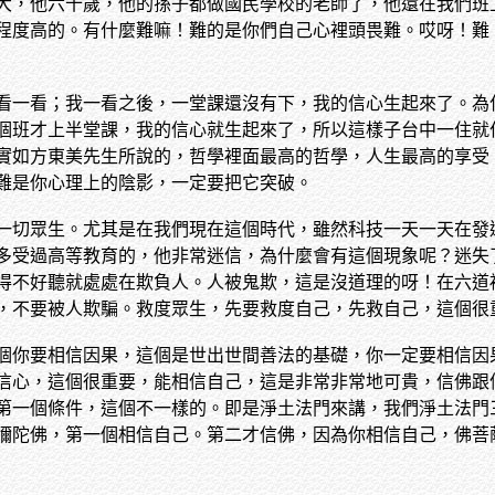
大，他六十歲，他的孫子都做國民學校的老師了，他還在我們班
程度高的。有什麼難嘛！難的是你們自己心裡頭畏難。哎呀！難
看一看；我一看之後，一堂課還沒有下，我的信心生起來了。為
個班才上半堂課，我的信心就生起來了，所以這樣子台中一住就
實如方東美先生所說的，哲學裡面最高的哲學，人生最高的享受
難是你心理上的陰影，一定要把它突破。
一切眾生。尤其是在我們現在這個時代，雖然科技一天一天在發
多受過高等教育的，他非常迷信，為什麼會有這個現象呢？迷失
得不好聽就處處在欺負人。人被鬼欺，這是沒道理的呀！在六道
，不要被人欺騙。救度眾生，先要救度自己，先救自己，這個很
個你要相信因果，這個是世出世間善法的基礎，你一定要相信因
信心，這個很重要，能相信自己，這是非常非常地可貴，信佛跟
第一個條件，這個不一樣的。即是淨土法門來講，我們淨土法門
彌陀佛，第一個相信自己。第二才信佛，因為你相信自己，佛菩