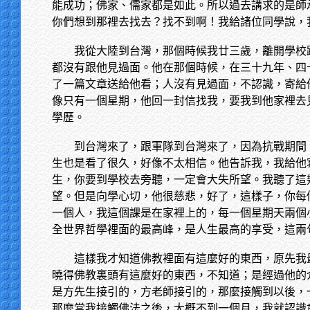
能成功；佛家、儒家都是如此。所以過去講求的是師
你們想到那裡去找去？找不到啊！我給諸位同學說，
我從大陸到台灣，那個時候我廿三歲，離開學校
都沒有跟他見過面。他在那個時候，在三十九年、四
了一篇文章送給他看；人沒有見過面，不認識，寄給
像只有一個星期，他回一封信找我，要我到他家裡去
學歷。
到台灣來了，跟軍隊到台灣來了，因為抗戰期間
生也是看了很久，好像不太相信。他告訴我，我給他
生，你要到學校去旁聽，一定會大失所望。我聽了這
望。但是向學心切，他很慈悲，好了，這樣子，你每
一個人，我這個課是在家裡上的，每一個星期天兩個
全世界哲學裡面的最高峰，是人生最高的享受，這兩
這樣我才知道佛教裡面有這麼好的東西，原先我
曉得佛教裏頭有這麼好的東西，不知道；是經過他的
是方先生接引的，方老師接引的，那麼接觸到以後，
那麼當我接觸佛法之後，大概不到一個月，我就認識