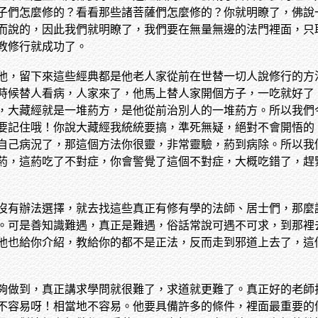
子們怎麼修的？看看那些諸菩薩們怎麼修的？你就明瞭了，佛說
而說的，因此我們就明瞭了，我們要在無量無邊的法門裡面，只
教修行就成功了。
他，留下來這些經典都是他老人家從前在世替一切人說修行的方
時候替人看病，人家來了，他馬上替人家開個方子，一吃就好了
，大藏經就是一堆葯方，是他從前治別人的一堆葯方。所以我們
要記住哦！你說大藏經我統統要搞，準死無疑，絕對不會開悟的
自己病況了，那這個方法你很靈，非常靈驗，葯到病除。所以我
葯，這葯吃了不對症，你會警覺了這個不對症，大概吃錯了，趕
沒有辦法選擇，就去找這些真正有修有學的法師、居士們，那麼
。可是善知識難遇，真正是難遇，俗話常說可遇不可求，到那裡
他也給你介紹，教給你的都不是正法，反而走到邪道上去了，這
夠做到，真正講求學問就很難了，求道就更難了。真正好的老師
不容易呀！相當地不容易。他要具備許多的條件，裡面最重要的