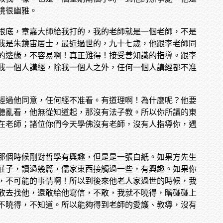
境很幽雅。
根底，章嘉大師給我打的，我的老師就是一個老師，不是
我是朱鏡宙居士，最近過世的，九十七歲，他跟李老師同
的邊緣，不容易啊！真正難得！接受善知識的指導。跟李
我一個人講經，除我一個人之外，任何一個人講經都不准
經過他同意，任何經不准看。有道理啊！為什麼呢？他要
聽亂看，他無從知道起，那沒有法子教。所以你所讀的東
在老師；諸位你們今天學佛沒有老師，沒有人指導你，遇
那個時候剛對哲學有興趣，但是是一張白紙。如果方先生
莊子，讀過幾篇，儒家東西接觸過一些，有興趣。如果你
，不可能的事情啊！所以到後來他老人家過世的時候，我
敢去找他，還敢給他寫信，不敢，我就不曉得，瞎碰碰上
不曉得，不知道。所以能夠得到老師的愛護、教導，沒有