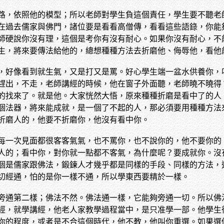
路，依照他的模型；所以老師對學生負這個責任，學生要不聽老
在過去儒家與佛門，諸位要是看看高僧傳，看看這些語錄，你能
師硬說你沒有理，這個是考你有沒有耐心。如果你沒有耐心，不
生，將來要傳法給他的，總想種種方法去折磨他、侮辱他，看他
，好像看到就生氣，又是打又是罵。好心學生端一盆水供養你，
趕出，不走，老師講經的時候，他在窗子外面聽，老師曉不曉得
的找來了。就是他。大家恍然大悟，原來種種折磨是看中了的人
個法器，將來能成就，是一個了不起的人，那必須要用種種方法
折磨人的，他要不折磨你，他沒有看中你。
每一次見面都很客客氣氣，也不罵你，也不說你的，他不要你的
人的；看中你，對你就一點都不客氣，為什麼呢？要成就你。沒
個是儒家跟佛法，鍛鍊人才幾乎都是同樣的手段、同樣的方法，
切經通，怕的是你一樣不通，所以學東西要精於一樣。
旁通第二樣；佛法不然。佛法通一樣，它能夠旁通一切。所以佛
經，就學講經，他老人家教學過程當中，是只准學一部。他學生
你的程度，或者是不合這個時代，他不教，他叫你重選。如果選