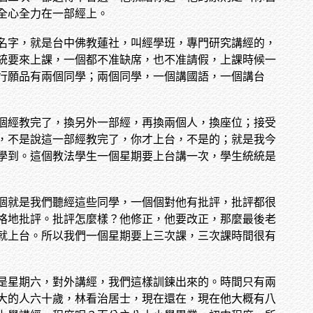
全心全力在一部經上。
名字，就是台中佛教蓮社，叫經學班，專門研究講經的，
統要來上課，一個都不准缺席，也不准請假，上課時候一
行願品有兩個同學；兩個同學，一個講國語，一個講台
個經教完了，換另外一部經，再換兩個人，換座位；接受
，不是說這一部經教完了，你才上台，不是的；就是我今
學到。這個教法學生一個星期要上台講一次，學生統統是
個就是我們聽經這些同學，一個個對他有批評，批評都很
格地批評。批評怎麼樣？他修正，他要改正，那麼最後老
就上台。所以我們一個星期要上三次課，三次課時間很有
是星期六，對外講經，我們這樣訓鍊出來的。時間只有兩
大的人六十歲，林看治居士，現在還在，現在他大概有八