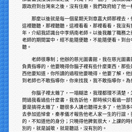
跟政府到台灣來之後，沒有住廟，我們政府給了他一
那麼以後就是每一個星期天到章嘉大師那裡去，
這裡聽聽，那裡聽聽，這裡看看，那裡看看，我沒有
年，介紹我認識台中李炳南老師。以後我離了職務之
老師的期間當中，經不能隨便聽，不能隨便看。到台
聽。
老師很專制；他辦的慈光圖書館，我在慈光圖書
負責指導的，他要曉得你腦子裡有些什麼東西，那些
西他要知道，你所讀的過程他要曉得，他要了解，他
到老師也不敢指導你，你來找我，我不敢指導你。為
你腦子裡太雜了，一塌糊塗，我理都理不清楚，
問過我看過些什麼書，我告訴他，那時候只看過一部
要是搞得太雜了，聽很多人講也聽得太多了，他頂多
去參加追悼會，秦孝儀才報告他老人家一生的行誼，
的，不知道他的身分；只曉得他脾氣很大，上課的時
別的，就是誠敬，就是聽話，沒有別的。