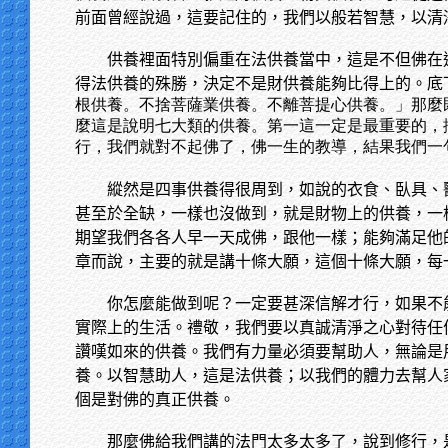
前面曾經說過，這要記住的，我們以般若智慧，以清
供養裡面特別偏重在法供養當中，這是不但佛在
得法供養的殊勝，決定不是財供養能夠比得上的。底
根供養。不捨菩薩業供養。不離菩提心供養。」那麼
麼這是說明七大類的供養。第一這一定是最重要的，
行，我們就對不起佛了，佛一生的教導，結果我們一
縱然是四事供養得很周到，如說的衣食、臥具、
甚至於全缺，一樣也沒做到，就是財物上的供養，一
期望我們各各人早一天成佛，跟他一樣；能夠滿足他
章而說，主要的就是講十條大願，這個十條大願，每
你怎麼能做到呢？一定要甚深信解才行，如果不
實際上的生活。禮敬，我們要以真誠清淨之心對待任
讚嘆如來的供養。我們有力量必須要幫助人，無論是
養。以智慧助人，這是法供養；以我們的體力去幫人
個是對佛的真正供養。
那麼佛給我們講的法門太多太多了，說到修行，