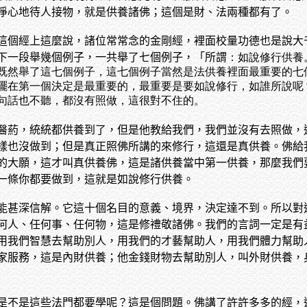
淨心地待人接物，就是供養諸佛；這個是財、法兩種都有了。
這個經上這麼說，諸位常常念的金剛經，裡面校量功德也是說大
下一段舉幾個例子，一共舉了七個例子，「所謂
：如說修行供養
既然舉了這七個例子，這七個例子當然是法供養裡面最重要的七
擺在第一個決定是最重要的，最重要是要如說修行，如誰所說呢
句話也不聽，都沒有照做，這很對不住的。
醫葯，統統都供養到了，但是他教給我們，我們並沒有去照做，
樣也沒做到；但是真正照佛所講的來修行，這還是真供養。佛給
的大願，這才叫真供養佛，這是諸供養當中第一供養，那麼我們
一條你都要做到，這就是如說修行供養。
能甚深信解。它這十個名目的意義、境界，決定達不到。所以對
何人、任何事、任何物，這是修禮敬諸佛。我們的言詞一定是有
用我們智慧去幫助別人，用我們的才藝幫助人，用我們體力幫助
家服務，這是內財供養；他金錢財物去幫助別人，叫外財供養，
是不是這些法門都要學呢？這是個問題。佛講了許許多多的經，