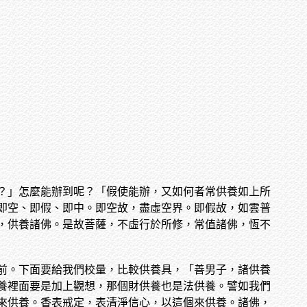
？」怎麼能辦到呢？「假使能辦，又如何者常供養如上所
即空、即假、即中。即空故，盡虛空界。即假故，如雲普
，供養諸佛。是故菩薩，不虛行於所修，常值諸佛，恆不
前。下面要給我們校量，比較供養具，「善男子，諸供養
養裡面要是加上觀想，那個財供養也是法供養。譬如我們
來供養。香表戒定，表清淨信心，以這個來供養。諸佛，