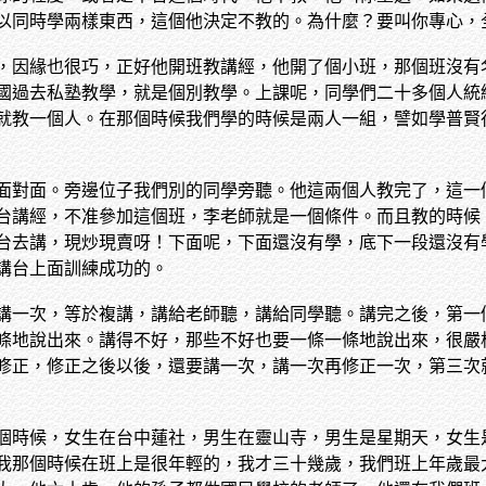
以同時學兩樣東西，這個他決定不教的。為什麼？要叫你專心，
，因緣也很巧，正好他開班教講經，他開了個小班，那個班沒有
國過去私塾教學，就是個別教學。上課呢，同學們二十多個人統
就教一個人。在那個時候我們學的時候是兩人一組，譬如學普賢
面對面。旁邊位子我們別的同學旁聽。他這兩個人教完了，這一
台講經，不准參加這個班，李老師就是一個條件。而且教的時候
台去講，現炒現賣呀！下面呢，下面還沒有學，底下一段還沒有
講台上面訓練成功的。
講一次，等於複講，講給老師聽，講給同學聽。講完之後，第一
條地說出來。講得不好，那些不好也要一條一條地說出來，很嚴
修正，修正之後以後，還要講一次，講一次再修正一次，第三次
個時候，女生在台中蓮社，男生在靈山寺，男生是星期天，女生
我那個時候在班上是很年輕的，我才三十幾歲，我們班上年歲最