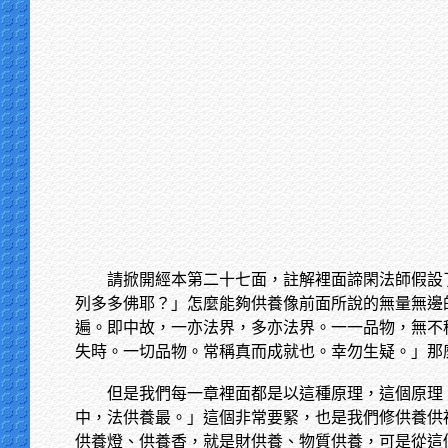
請掀開經本第二十七面，註解裡面諦閑法師假設
列多多佛耶？」怎麼能夠供養像前面所說的無量無邊
遍。即中故，一亦法界，多亦法界。一一品物，無不
失時。一切品物。常稱真而成就也。幸勿生疑。」那
但是我們每一章裡面都是以這種原理，這個原理
中，法供養最。」這個非常要緊，也是我們修供養供
供養燈、供養香，就是財供養、物質供養，可是從這