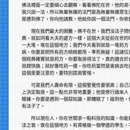
佛法裡面一定要細心去觀察，看看佛陀在世，他的弟
我只說一法，所以無量無邊的法門是為無量無邊眾生
是遇到佛了，你向他請教，他給你說一個法門，你依
現在我們最大的困難，佛不在世，我們沒法子問
典，就如同看大夫的處方一樣，這個大夫從前在世的
一大堆，堆在這個地方；我們今天看到就是一堆葯方
病，你要是把所有葯方統統都用，準死無疑！這諸位
個經典確實就是葯方，你要取捨得法了，真的適合於
就趕快換；就好像吃葯一樣，你吃葯當然是害病去吃
這個是要注意的，要特別提高警惕。
可是我們人壽命有限，這個警覺性要很高；自己
上決定取捨，這一點也非常地重要；他是修行過來人
瞎鍊。你要是遇到一個惡知識，那糟糕了！碰到他，
有法子了。
所以現在人，你在世間求一點科技的知識，你能
法之衰，衰在這個地方。有資格做一個學道的學生，