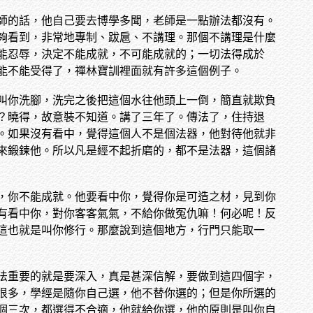
師的話，他自己要去博學多聞，老師是一點辦法都沒有。
夠看到，非常地專制、跋扈、不講理。那個不講理是什麼
能忍辱，決定不能成就，不可能成就的；一切法得成於
能不能受得了，禪林寶訓裡面就有許多這個例子。
叫你洗腳，洗完之後把這個水往他頭上一倒，簡直就欺負
？曉得，故意裝不知道。講了三年了。傳法了，住持退
。如果沒有看中，覺得這個人不是個法器，他對待他就非
來鍛鍊他。所以凡是經不起折磨的，都不是法器，這個諸
，你不能成就。他要看中你，覺得你是可造之材，見到你
有看中你，對你客客氣氣，不給你做冤仇嘛！何必呢！反
這也就是叫你修行。那麼說到這個地方，行門只能取一
法重要的就是要深入，真是甚深信解，要做到這四個字，
很多，學經是隨你自己選，他不替你選的；但是你所選的
個三次，都選得不合適，他就給你選，他的原則是叫你自