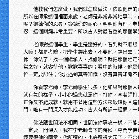
他教我們怎麼做，我們就怎麼做法，依照他走的
所以在師承這個裡面來說，老師是非常非常地專制，
呢？鍛鍊你的忍辱，鍛鍊你的耐心，明明你有理，老
忍，這個關鍵非常重要。所以古人對最看重的那個學
老師對這個學生，學生是蠻好的，看到就不順眼
人嘛！都是考驗。把學生趕出去，不要他，趕出去；
休，傳法了，找一個繼承人，找誰呢？就把那個趕走
常之好，就客待他，歡歡喜喜的；看中的時候，他是
位一定要記住；你要遇到真善知識，沒有真善知識不
你看李老師，李老師學生很多，他如果對那個人
就有氣的樣子，小小的過失就罵你、打你，李老師打
正你又不能成就，就用不著用這些方法來鍛鍊你。這
門，唯有一門深入才能成功。古人有所謂一經通，一
佛法跟世間法不相同，世間法你專攻一樣，不能
一定要一門深入。我在李老師會下的時候，專門學佛
經要得他的同意，你所選的，也許選得太深了，不合