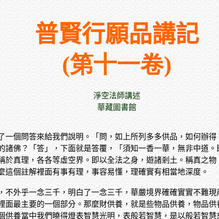
普賢行願品講記
(第十一卷)
淨空法師講述
華藏圖書館
了一個問答來給我們說明。「問，如上所列多多供品，如何辦得
的諸佛？「答」，下面就是答覆，「須知一香一華，無非中道。
稱於真理，各各等虛空界。即以全法之身，遊諸剎土。稱真之物
麼這個註解裡面有事有理，事容易懂，理確實有相當地深度。
，不外乎一念三千，明白了一念三千，華嚴境界確確實實不難現
裡面最主要的一個部分。那麼財供養，就是些物品供養，物品供
個供養當中我們曉得燈表智慧光明，表般若智慧，是以般若智慧