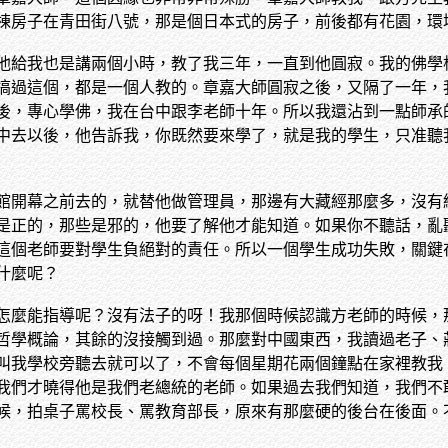
棟房子在青田街八號，那是個日本式的房子，前後都有花園，環
他給我也是講兩個小時，教了我三年，一直到他圓寂。我的佛學
搞過這個，都是一個人教的。章嘉大師圓寂之後，又隔了一年，
後，專心學佛，我在台中跟李老師十年。所以我還沾到一點師承
中去以後，他告訴我，你既然要來學了，就是我的學生，只准聽
館開幕之前去的，就替他做管理員，那邊有大藏經那麼多，沒有
是正的，那些是邪的，他要了解他才能知道。如果你不聽話，亂
這個老師要對學生負絕對的責任。所以一個學生成功失敗，關鍵
什麼呢？
怎麼能指導呢？沒有法子的呀！我那個時候認識方老師的時候，
哲學概論，其餘的沒接觸到過。那麼對中國東西，我讀過老子、
叫我學校旁聽去就可以了，不會每個星期花兩個鐘點在家裡教我
我們才曉得他是我們老總統的老師。如果過去我們知道，我們不
候，拍桌子罵校長、罵教育部長，原來有那麼硬的後台在後面。