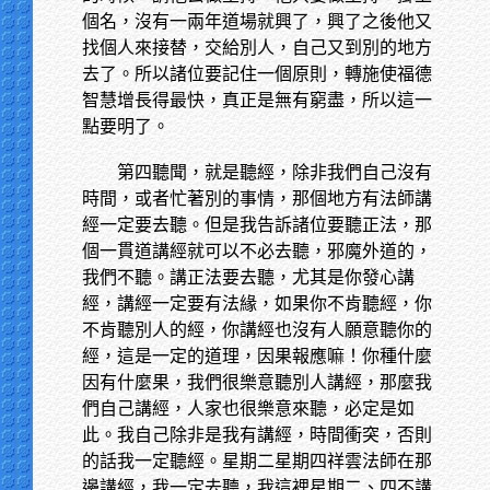
個名，沒有一兩年道場就興了，興了之後他又
找個人來接替，交給別人，自己又到別的地方
去了。所以諸位要記住一個原則，轉施使福德
智慧增長得最快，真正是無有窮盡，所以這一
點要明了。
第四聽聞，就是聽經，除非我們自己沒有
時間，或者忙著別的事情，那個地方有法師講
經一定要去聽。但是我告訴諸位要聽正法，那
個一貫道講經就可以不必去聽，邪魔外道的，
我們不聽。講正法要去聽，尤其是你發心講
經，講經一定要有法緣，如果你不肯聽經，你
不肯聽別人的經，你講經也沒有人願意聽你的
經，這是一定的道理，因果報應嘛！你種什麼
因有什麼果，我們很樂意聽別人講經，那麼我
們自己講經，人家也很樂意來聽，必定是如
此。我自己除非是我有講經，時間衝突，否則
的話我一定聽經。星期二星期四祥雲法師在那
邊講經，我一定去聽，我這裡星期二、四不講