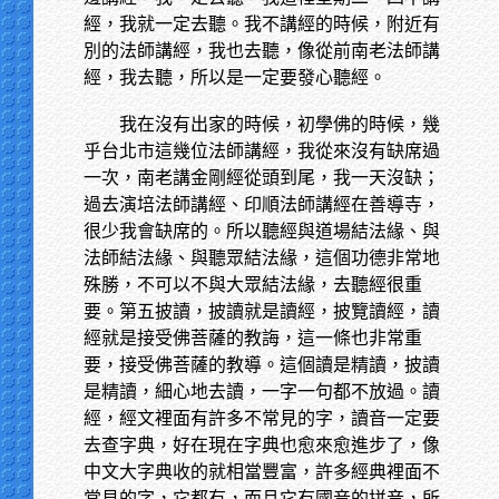
經，我就一定去聽。我不講經的時候，附近有
別的法師講經，我也去聽，像從前南老法師講
經，我去聽，所以是一定要發心聽經。
我在沒有出家的時候，初學佛的時候，幾
乎台北市這幾位法師講經，我從來沒有缺席過
一次，南老講金剛經從頭到尾，我一天沒缺；
過去演培法師講經、印順法師講經在善導寺，
很少我會缺席的。所以聽經與道場結法緣、與
法師結法緣、與聽眾結法緣，這個功德非常地
殊勝，不可以不與大眾結法緣，去聽經很重
要。第五披讀，披讀就是讀經，披覽讀經，讀
經就是接受佛菩薩的教誨，這一條也非常重
要，接受佛菩薩的教導。這個讀是精讀，披讀
是精讀，細心地去讀，一字一句都不放過。讀
經，經文裡面有許多不常見的字，讀音一定要
去查字典，好在現在字典也愈來愈進步了，像
中文大字典收的就相當豐富，許多經典裡面不
常見的字，它都有，而且它有國音的拼音，所