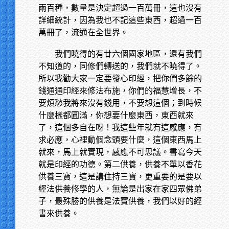
兩百種，數量是決定超過一百萬冊，這也沒有
詳細統計，因為我也不記這些東西，超過一百
萬冊了，流通在全世界。
我們曉得的有廿六個國家地區，還有我們
不知道的，同修們轉送的，我們就不曉得了。
所以我勸大家一定要發心印經，把你們多餘的
錢通通印經來修法布施，你們的福慧增長，不
要煩愁我將來沒有錢用，不要想這個；到時候
什麼樣都圓滿，你想要什麼東西，東西就來
了，這個多自在呀！我這些年就有這感應，有
求必應，心裡動個念頭要什麼，這個東西馬上
就來，馬上就實現，感應不可思議。書寫今天
就是印經的功德。第二供養，供養不單以香花
供養三寶，這是講住持三寶，更重要的是要以
經法供養修學的人，無論是出家在家四眾佛弟
子，最殊勝的供養是法寶供養，我們以好的經
書來供養。