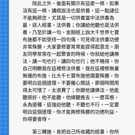
除此之外，後面有開示有這麼一條，如果
沒有這一條，講經說法也是供養，這一點諸位
不能夠疏忽。尤其是一切供養當中法供養為
最，送人經書，法供養；你講給他聽也是法供
養，乃至於講一句，金剛經上說大千世界七寶
布施都不如受持一四句偈，可見得法供養功德
非常殊勝，大家要修要常常能提得起意念。朋
友同學常常在一起聚會的時候，你就給他講佛
法，講一句也行，講四句也行；他不曉得，你
自己明瞭我在這裡修法供養，我在這裡修無量
無邊的布施，比大千七寶布施他還要殊勝，你
要明白這個道理。不要雜心閒話，那個時間用
得太可惜了，太浪費了；你跟他講佛法，他能
聽很好，他不能聽，他總聽進去，一歷耳根，
永為道種，這強迫他聽，不聽也不行，一定要
明白這個道理，你才能夠修殊勝的功德利益，
你得要會呀。
第三轉施，肯把自己所收藏的經書，你所