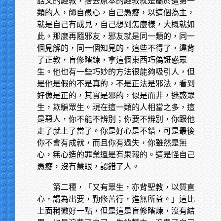
話文的經教，捨去原本的經教就是屬於這第一
類的人，師自愚心，自己愚癡，以這個為主，
就是自己有成見，自己想到怎麼樣，大概就如
此。那麼再隨邪友，邪友就是同一類的，同一
個見解的，同一個知見的，這些不得了，違背
了正教，盲修瞎鍊，拿這個東西巧偽誑惑眾
生。他也有一些巧妙的方法很能夠吸引人，但
是他是假的不是真的，不是正法是邪法，看到
好像是正的，其實是邪的，似是而非，迷惑眾
生，欺騙眾生。現在這一類的人相當之多，這
是惡人，你不能不辨別；你要不辨別，你跟他
走了就上了當了。你是好心是不錯，可是最後
你不會有成就，而且你有過失，你雖然是無
心，無心造的罪業還是有果報的。這是怪自己
愚癡，沒有慧眼，認錯了人。
第二種，「又有眾生，亦背聖教，以質直
心，謂為出要，勤修苦行，進無所益。」這比
上面稍微好一點，但是這是盲修瞎煉，沒有結