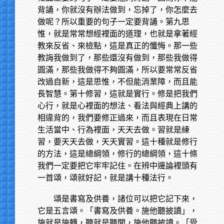
背誦，你就沒有辦法做到，忘掉了，你怎麼去
做呢？所以重要的句子一定要背誦。第九思
惟，就是常常想經裡面的道理，也就是拿著經
教來反省、來檢點，這是真正的懺悔。那一些
教誨我做到了，那些還沒有做到，那些我做得
圓滿，那些我做得不夠圓滿，所以要常常反省
改過自新，這是思惟，不但能消業障，而且能
長智慧。第十修習，這就是實行。修是把我們
心行，就是心裡面的想法、看法與經典上講的
相違背的，我們要修正過來，而且表現在日常
生活當中、行為裡面，天天去做。習就是練
習，要天天去做，天天實習。這十種就是修行
的方法，這是總綱領，修行的總綱領，這十條
我們一定要把它牢牢記住。在辨中邊論裡頭有
一首頌，頌就好記，就是講十種法行。
頌是書寫及供養，諸位可以把它記下來，
它是五言頌。「書寫及供養。施他聽披讀」，
施就是施轉，聽就是聽聞，施他聽披讀。「受