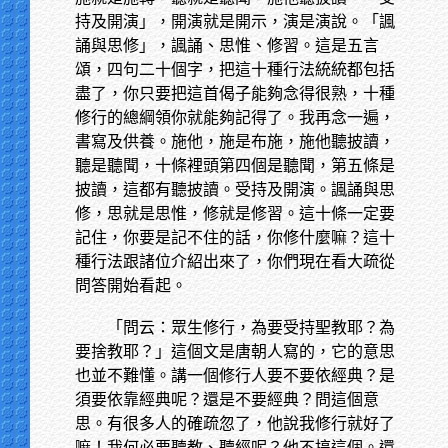
持及開演」，開演就是開示，演是演說。「諷
誦與思修」，諷誦、思惟、修習。這是五言
頌，四句二十個字，把這十種行法統統都包括
盡了，你只要把這首偈子能夠念得很熟，十種
修行的總綱領你就能夠記得了。我再念一遍，
書寫及供養。施他，施是布施，施他聽披讀，
聽是聽聞，十條裡頭第四個是聽聞，第五條是
披讀，這都有聽披讀。受持及開演。諷誦與思
修，思就是思惟，修就是修習。這十條一定要
記住，你要是記不住的話，你修什麼嘛？這十
種行法跟諸位介紹出來了，你們現在看大疏從
問答開始看起。
「問云：眾生修行，為要受持聖教耶？為
要捨教耶？」這個文是唐朝人寫的，它的意思
也並不難懂。講一個修行人要不要依經典？是
須要依靠經典呢？還是不要經典？問這個意
思。有很多人的確疏忽了，他說我修行就好了
嘛！我何必要聽教、聽經呢？他不搞這個。還