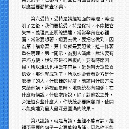
以應當要勤於查字典。
第六受持，受持是講經裡面的義理，義理
明了之後，我們要接受，持是保持，不能把它
失掉。義理真正明瞭通達，常常孕育在心裡
面，常常要想著，還要去做，要把它做到，因
為第十講修習，第十條就是要照做，這一條著
重在明理。第七開示，為別人演說，說法要有
善巧方便，說法不是很呆板的，要看時節因
緣，所以說法也相當不容易，能夠叫大眾歡喜
信受，那你就成功了。所以你要看看對方是什
麼樣子的人，什麼樣的程度，應該用什麼方法
來給他講，這裡面是時、地統統都有關係；在
什麼時候說，什麼處所說，除了對他說之外，
旁邊還有些什麼人，你統統都要照顧到，使開
示能夠達到最大最深最圓滿的效果。
第八諷誦，就是背誦，全經不能背誦，經
裡面重要的句子一定要能夠背誦。因為你不能