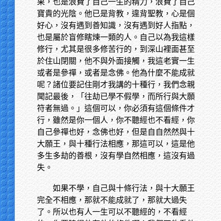
果，也是浪費了自己一生的精力，浪費了自己
寶貴的光陰。他已是背教，違背聖教，心是個
好心，沒有遇到善知識，沒有遇到好人指點，
也是屬於盲修瞎煉一類的人。自己以為我這樣
修行，尤其是很多修苦行的，到深山裡面甚至
於住山閉關，他不與外面接觸，我這老實一生
或者是參禪，或者是念佛。他為什麼不能成就
呢？諸位要記住剛才我講的十種行，我們念親
聞記最後，「往劫已學不假學，而所行與大願
符者無過。」這個可以，你必須有這個條件才
行，雖然是你一個人，你不聽經也不看經，你
自己參禪也好，念佛也好，但是自自然然與十
大願王，與十種行法相應，那這可以，這是他
多生多劫的善根，沒有學自然相應，這沒有過
失。
如果不學，自己與十條行法，與十大願王
完全不相應，那就不能成就了，那就大過失
了。所以也有人一生可以不聽經的，不看經