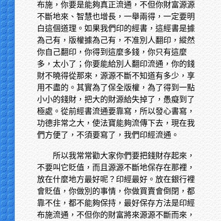
布施，你要是能夠真正流通，不但你財富源源
不斷地來、智慧也增長，一舉兩得，一定要明
白這個道理。如果我們印的經書，這經書是據
為己有，版權據為己有，不准別人翻印，縱然
你自己翻印，你得到這麼多錢，你只有這麼
多，太小了；你要能給別人翻印流通，你的錢
財不曉得從那來，源源不斷不知道有多少，享
用不盡的。其實為了保全版權，為了得到一點
小小的錢財，把大的財源給失掉了，愚癡到了
極處。從前經書流通要靠寫，所以發心書寫，
功德非常之大，使法寶能夠流傳下去，現在我
們方便了，不須要寫了，我們印經流通。
所以我常常勸大家你們要把錢財存起來，
不要叫它貶值，而且源源不斷地保存在那裡，
放在什麼地方最好呢？印經最好。放在銀行裡
會貶值，你做別的事情，你做買賣會倒閉，都
靠不住，都不能夠保持，最好保存方法是印經
布施流通，不但你的財富將來源源不斷而來，