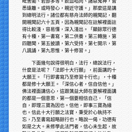
毗舍闍、若部多等。飲血啗肉、諸惡鬼神，皆
悉遠離。或時發心，親近守護。」那麼這是講
到總明法行。諸位都有慈舟法師的親聞記，翻
開親聞記六十五頁，因為親聞記在註解裡面註
得比較淺，容易懂，深入淺出。「顯餘眾行德
有十種，第一書寫，第二供養，第三轉施，第
四聽聞，第五披讀，第六受持，第七開示，第
八諷誦，第九思惟，第十修習。」
下面幾句說得很明白，法行，總說法行，
什麼是法呢？「法即十大行願」，前面講的十
大願王。「行即書寫乃至修習十行也」，十種
都是修十大願王。「深信心者，信自信他。」
佛法裡面講信心，這跟蕅益大師在要解裡面講
的都是一個意思，第一個要相信自己，「信
自，即理三寶為因也。信他，即事三寶為緣
也。信此十大行願之法寶，秉受於心執持不
忘，乃至書寫超略餘行也。略說一偈，功德有
如是之大。未修學此法門者，信心未生起，故