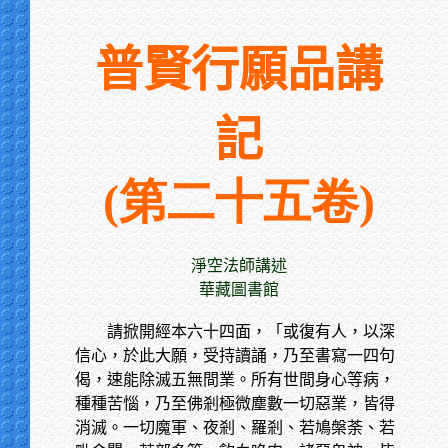
普賢行願品講
記
(第二十五卷)
淨空法師講述
華藏圖書館
請掀開經本六十四面，「或復有人，以深
信心，於此大願，受持讀誦，乃至書寫一四句
偈，速能除滅五無間業。所有世間身心等病，
種種苦惱，乃至佛剎極微塵數一切惡業，皆得
消滅。一切魔軍、夜剎、羅剎、若鳩槃荼、若