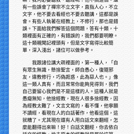
有一些誤會了禪宗不立文字，直指人心，不立
文字，他不要去看經也不要去聽講，這都是誤
會。有些人執著在經教上，不修行，那也是錯
誤。下面給我們解答這個問題，答有十類，十
類裡面有正確的，有錯誤的，我們都要明瞭。
這十類親聞記裡頭有，但是文字寫得比較簡
單，深入淺出，諸位可以做參考。
我跟諸位講大疏裡面的，第一種人，「自
有眾生無識，懸捨聖言，師自愚心，復隨邪
友，違教修行，巧偽誑惑，此為惡人也。」像
這一類人真有，而且常常你能夠見得到，我們
自己要留心我們是不是這樣的人。這種人就是
愚癡無知，他捨經教，現在人很多捨經教，因
為經教太難了，文言文寫的，看不懂，他寧願
不讀經，看現在人的白話著作，他看這個，這
就糟了。尤其現在還有人用白話文來翻經，怎
麼能翻得出來嘛！好！白話文翻經，你去依白