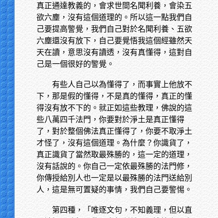
真正通達教義的，會求世間名聞利養，會染五
欲六塵，沒有這個道理的。所以這一點我們自
己要提高警覺，我們自己對於名聞利養、五欲
六塵還沒有放下，自己要覺悟我這個經雖然天
天在讀，意思沒有讀透，沒有真懂得，這對自
己是一個很好的警覺。
有些人自己以為懂得了，而事實上他放不
下，那是假的懂得，不是真的懂得，真正的懂
得沒有放不下的。就正如這些教理，佛說的這
些八萬四千法門，你要對於淨土是真正懂得
了，對於整個佛法真正懂得了，你要不取淨土
才怪了，沒有這個道理。為什麼？你識貨了，
真正識貨了當然取最殊勝的，這一定的道理，
沒有話說的。你自己一定依最殊勝的法門修，
你傳授給別人也一定是以最殊勝的法門送給別
人，這是無可置疑的事情，我們自己要警惕。
第四種，「唯逐文句，不知義理，但以直