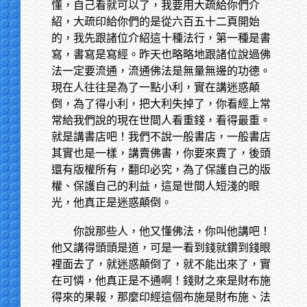
懂，自己看就可以了，我要用大疏給你們介
紹，大疏印給你們的是從六百五十二頁開始
的，我先跟諸位介紹這十種法行，第一種是書
寫，書寫是寫經。昨天也略略地跟諸位說過佛
法一定要流通，流通佛法是無量無邊的功德。
現在人往往是為了一點小利，實在講迷惑顛
倒，為了得小利，把大利失掉了，你看經上常
常給我們說的現在世間人看重錢，看得最重。
就是講書店吧！我們不說一般書店，一般書店
其實也是一樣，講賣佛書，你要來賣了，後頭
還有版權所有，翻印必究，為了保護自己的版
權、保護自己的利益，這是世間人短淺的眼
光，他真正是迷惑顛倒。
你說那些人，他又懂佛法，你叫他講吧！
他又講得頭頭是道，可是一看到錢就鑽到錢眼
裡面去了，就迷惑顛倒了，就不能出來了，實
在可憐，他真正是不通啊！錢財之來是財布施
得來的果報，那麼印經這個布施是財布施、法