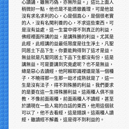
心讀誦，雖無巧偽，亦無所益。」這比上面人
稍微好一點，他也是不能透徹義理，可是他並
沒有求名求利的心，心是個直心，是個很老實
的人，沒有名聞利養的心，不求這些東西。可
是沒有益處，這一生當中得不到真正的利益，
佛經裡面所講的益，是講殊勝的利益。尤其是
此經，此經講的益最低限度是往生淨土，凡聖
同居土下品下生，你要能夠得到了這才是益。
無益就是凡聖同居土下品下生都沒有份，這是
講無益。可是要講到究竟處呢？也不是無益，
總是惡心去讀經，他阿賴耶識裡還是落一個種
子，不曉得那一生那一劫才成熟就是了，這一
生是沒有法子，得不到殊勝的利益，我們要求
的是要在這一生得殊勝利益。這兩種人俱不捨
教，不像前面兩種，前面兩種人不讀經，甚至
於讀現在一些人寫的白話的東西，他用這個就
可以了，他不去看經，這是錯誤。這兩種人讀
經，雖讀經不解義，這是得不到利益的。