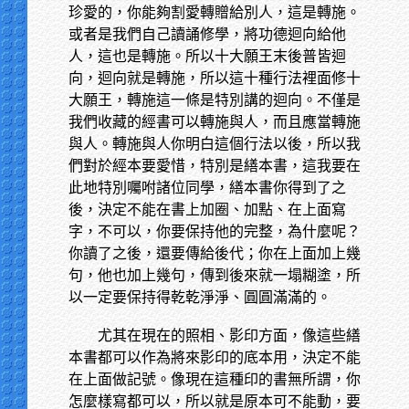
珍愛的，你能夠割愛轉贈給別人，這是轉施。
或者是我們自己讀誦修學，將功德迴向給他
人，這也是轉施。所以十大願王末後普皆迴
向，迴向就是轉施，所以這十種行法裡面修十
大願王，轉施這一條是特別講的迴向。不僅是
我們收藏的經書可以轉施與人，而且應當轉施
與人。轉施與人你明白這個行法以後，所以我
們對於經本要愛惜，特別是繕本書，這我要在
此地特別囑咐諸位同學，繕本書你得到了之
後，決定不能在書上加圈、加點、在上面寫
字，不可以，你要保持他的完整，為什麼呢？
你讀了之後，還要傳給後代；你在上面加上幾
句，他也加上幾句，傳到後來就一塌糊塗，所
以一定要保持得乾乾淨淨、圓圓滿滿的。
尤其在現在的照相、影印方面，像這些繕
本書都可以作為將來影印的底本用，決定不能
在上面做記號。像現在這種印的書無所謂，你
怎麼樣寫都可以，所以就是原本可不能動，要