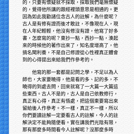
的，只要有懷疑就不採取，採取我們毫無懷疑
的，覺得他所講的跟經裡頭意思是相通的。更
因為如此我勸諸位念古人的註解，為什麼呢？
古人是有修有證而後才敢註，不像現在人，現
在人年紀輕輕，他沒有修沒有證，他寫了好多
書，怎麼寫的呢？東抄一點，西抄一點，湊起
來的時候他的著作出來了，知名度增高了，他
搞名聞利養，不是自己修證從心性裡真正體會
到的心得提出來給我們作參考的。
他寫的那一套都是記問之學，不足以為人
師也，大家要曉得，他是看的多、記的多，不
曉得的到處去問，回來就寫了一大篇一大篇這
些東西。古人不是的，古人是自己依教修行，
真正有心得，真正有悟處，把這個東要寫出來
留給後人作參考。不一樣，真正不一樣，所以
你們要讀註解一定要看古人的註解，今人的註
解決定不能夠隨便看。實在講我們光陰有限，
那有那麼多時間看今人註解呢？沒那麼多時