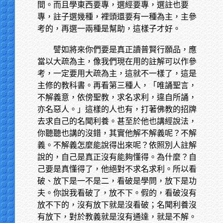
間。而且學東西要專，選經要專，選註也要
專，註子選幾種，裡頭還要有一種為主，主參
考的，再選一兩種是幫助，這樣子才好。
譬如將來你們要是真正讀普賢行願品，應
當以大疏為主，像我們現在用的註解可以作參
考，一定要用大疏為主，這就不一樣了，這是
主修的教科書。再看第三種人，「唯誦聖言，
不解義意，依傍聖教，求名求利，違自所誦，
亦名惡人。」這樣的人也有，打著佛教的招牌
去求自己的名聞利養。甚至於他也講經說法，
你聽聽也講的沒錯，其實他解不解義呢？不解
義。不解義怎麼能說得出來呢？依照別人註解
說的，自己是真正沒有能夠懂得。為什麼？自
己要是真懂得了，他絕對不求名求利。所以看
破、放下是一不是二，看破是學問，放下是功
夫。你說我看破了，放不下。假的，看破沒有
放不下的，沒有放下就是沒看破；名聞利養沒
有放下，對於教義就是沒有通達，就是不解。