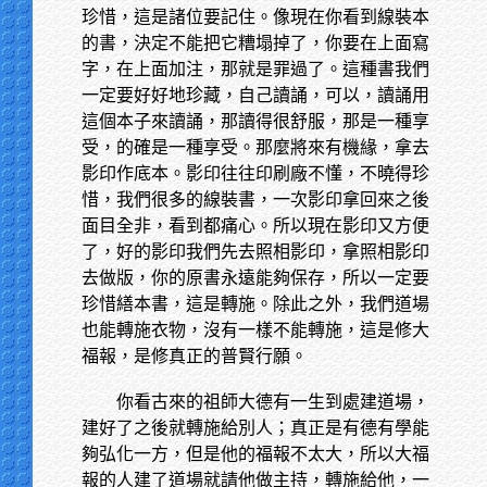
珍惜，這是諸位要記住。像現在你看到線裝本
的書，決定不能把它糟塌掉了，你要在上面寫
字，在上面加注，那就是罪過了。這種書我們
一定要好好地珍藏，自己讀誦，可以，讀誦用
這個本子來讀誦，那讀得很舒服，那是一種享
受，的確是一種享受。那麼將來有機緣，拿去
影印作底本。影印往往印刷廠不懂，不曉得珍
惜，我們很多的線裝書，一次影印拿回來之後
面目全非，看到都痛心。所以現在影印又方便
了，好的影印我們先去照相影印，拿照相影印
去做版，你的原書永遠能夠保存，所以一定要
珍惜繕本書，這是轉施。除此之外，我們道場
也能轉施衣物，沒有一樣不能轉施，這是修大
福報，是修真正的普賢行願。
你看古來的祖師大德有一生到處建道場，
建好了之後就轉施給別人；真正是有德有學能
夠弘化一方，但是他的福報不太大，所以大福
報的人建了道場就請他做主持，轉施給他，一