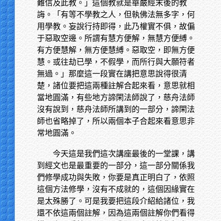
難信及此教。」這個教就是華嚴經末後的教
誨。「有等不學教之人，但執佛法無多字，何
用學教。妄說行持即得，此乃權實不俱，故偏
于惡取空邊。所謂有慧方便解，無慧方便縛。
有方便慧解，無方便慧縛。惡取空，即無方便
慧。或往劫已學，不假學，而所行與大願符者
無過。」那麼這一段實在講把意思說得很清
楚，諸位要把這兩種註解合起來看，意思就相
當地圓滿，有些地方諦閑法師說了，慈舟法師
沒有說到，慈舟法師所講到的一部分，諦閑法
師也省略掉了，所以兩個本子合起來看意思非
常地圓滿。
今天這是我們這次講座最後的一堂課，講
到經文也是最重要的一部分，這一部分關係我
們修學成功與失敗，你要是真正明白了，依照
這個方法修學，沒有不成就的，這個因緣實在
是太殊勝了。可是我要把這段介紹給諸位，我
還不依這兩個註解，因為這兩個註解你們看得