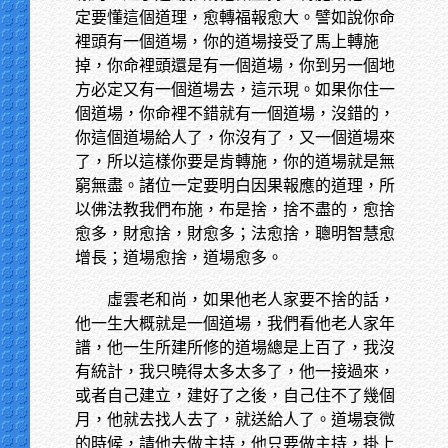
定要懂這個道理，愈轉福報愈大。譬如說你命
裡頭有一個道場，你的道場接受了馬上轉施
掉，你命裡頭還是有一個道場，你到另一個地
方必定又有一個道場去，這示現。如果你住一
個道場，你命裡不錯就有一個道場，沒錯的，
你這個道場給人了，你沒有了，又一個道場來
了，所以這樣你要是肯轉施，你的道場就是無
窮無盡。諸位一定要明白因果報應的道理，所
以佛法教我們布施，布是捨，捨不盡的，愈捨
愈多，財愈捨，財愈多；法愈捨，聰明智慧愈
增長；道場愈捨，道場愈多。
虛雲老和尚，如果他老人家要不捨的話，
他一生大概就是一個道場，我們看他老人家年
譜，他一生所建所修的道場總是上百了，我沒
有統計，我只曉得太多太多了，他一接過來，
或者自己建立，建好了之後，自己住不了幾個
月，他就去找人去了，就送給人了。道場衰微
的時候，請他去做主持，他只要做主持，掛上