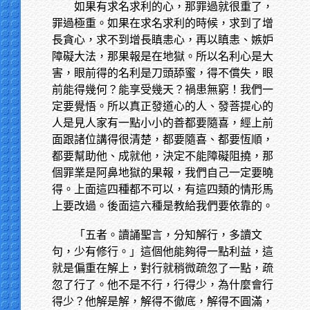
如果有求名求利的心，那罪過就很重了，
罪過極重。如果在求名求利的時候，求到了增
長貪心，求不到增長瞋恚心，再以瞋恚、嫉妒
障礙大法，那果報是在地獄。所以名利心是大
害，眼前得的名利是刀頭舔蜜，得不償失，眼
前能得幾何？能享受幾天？禍患無窮！我們一
定要覺悟。所以真正發道心的人、發菩提心的
人是見人家有一點小小的善都要隨喜，經上前
面跟諸位講得很清楚，都要隨喜、都要恆順，
都要幫助他、成就他，決定不能障礙阻撓，那
個罪業是阿鼻地獄的果報，我們自己一定要曉
得。上面這四種都不可以，有這四類的情形馬
上要改過。後面這六種是教給我們要依靠的。
「五者。讀誦聖言，分知解行，多讀文
句，少有修行。」這個他能夠得一點利益，這
就是偏重在解上，對行就稍微疏忽了一點，疏
忽了行了。他不是不行，行得少，為什麼會行
得少？他解是解，解得不徹底，解得不圓滿，