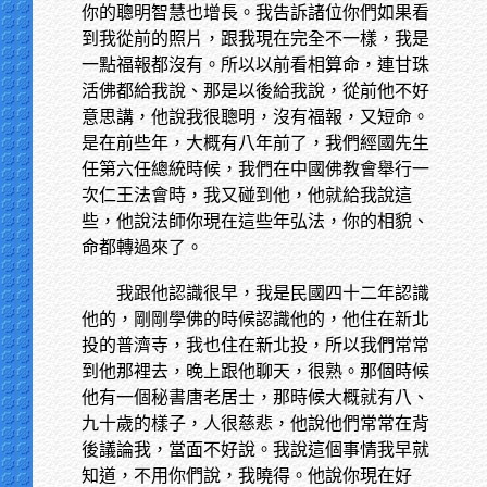
你的聰明智慧也增長。我告訴諸位你們如果看
到我從前的照片，跟我現在完全不一樣，我是
一點福報都沒有。所以以前看相算命，連甘珠
活佛都給我說、那是以後給我說，從前他不好
意思講，他說我很聰明，沒有福報，又短命。
是在前些年，大概有八年前了，我們經國先生
任第六任總統時候，我們在中國佛教會舉行一
次仁王法會時，我又碰到他，他就給我說這
些，他說法師你現在這些年弘法，你的相貌、
命都轉過來了。
我跟他認識很早，我是民國四十二年認識
他的，剛剛學佛的時候認識他的，他住在新北
投的普濟寺，我也住在新北投，所以我們常常
到他那裡去，晚上跟他聊天，很熟。那個時候
他有一個秘書唐老居士，那時候大概就有八、
九十歲的樣子，人很慈悲，他說他們常常在背
後議論我，當面不好說。我說這個事情我早就
知道，不用你們說，我曉得。他說你現在好