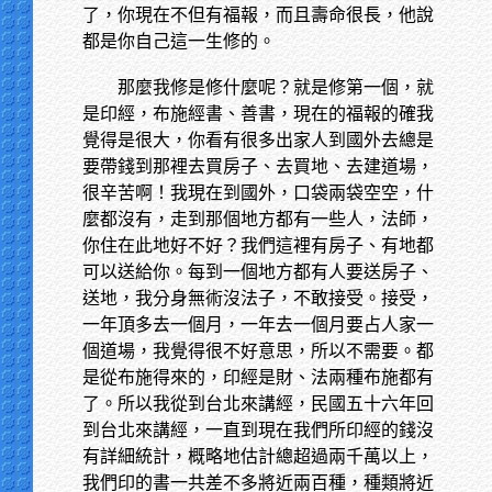
了，你現在不但有福報，而且壽命很長，他說
都是你自己這一生修的。
那麼我修是修什麼呢？就是修第一個，就
是印經，布施經書、善書，現在的福報的確我
覺得是很大，你看有很多出家人到國外去總是
要帶錢到那裡去買房子、去買地、去建道場，
很辛苦啊！我現在到國外，口袋兩袋空空，什
麼都沒有，走到那個地方都有一些人，法師，
你住在此地好不好？我們這裡有房子、有地都
可以送給你。每到一個地方都有人要送房子、
送地，我分身無術沒法子，不敢接受。接受，
一年頂多去一個月，一年去一個月要占人家一
個道場，我覺得很不好意思，所以不需要。都
是從布施得來的，印經是財、法兩種布施都有
了。所以我從到台北來講經，民國五十六年回
到台北來講經，一直到現在我們所印經的錢沒
有詳細統計，概略地估計總超過兩千萬以上，
我們印的書一共差不多將近兩百種，種類將近