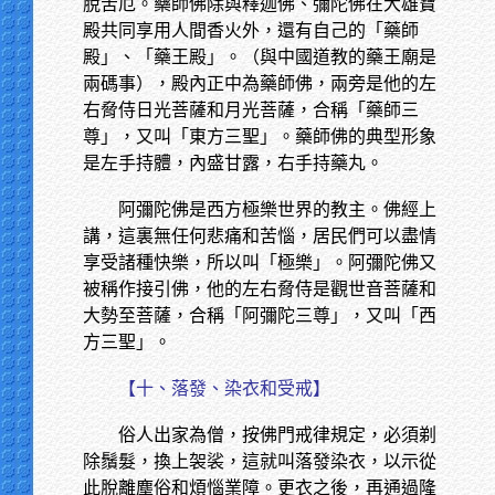
脫苦厄。藥師佛除與釋迦佛、彌陀佛在大雄寶
殿共同享用人間香火外，還有自己的「藥師
殿」、「藥王殿」。（與中國道教的藥王廟是
兩碼事），殿內正中為藥師佛，兩旁是他的左
右脅侍日光菩薩和月光菩薩，合稱「藥師三
尊」，又叫「東方三聖」。藥師佛的典型形象
是左手持體，內盛甘露，右手持藥丸。
阿彌陀佛是西方極樂世界的教主。佛經上
講，這裏無任何悲痛和苦惱，居民們可以盡情
享受諸種快樂，所以叫「極樂」。阿彌陀佛又
被稱作接引佛，他的左右脅侍是觀世音菩薩和
大勢至菩薩，合稱「阿彌陀三尊」，又叫「西
方三聖」。
【十、落發、染衣和受戒】
俗人出家為僧，按佛門戒律規定，必須剃
除鬚髮，換上袈裟，這就叫落發染衣，以示從
此脫離塵俗和煩惱業障。更衣之後，再通過隆