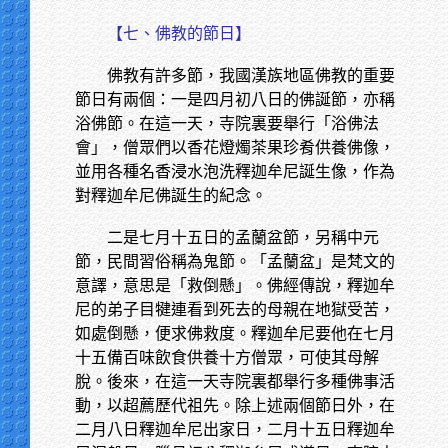
【七、佛教的節日】
佛教有許多節，我國漢族地區佛教的重要
節日有兩個：一是四月初八日的佛誕節，亦稱
浴佛節。在這一天，寺院裏要舉行「浴佛法
會」，僧眾們以香花燈燭茶果珍肴供養佛像，
並用各種名香浸水泡洗釋迦牟尼誕生像，作為
對釋迦牟尼佛誕生的紀念。
二是七月十五日的孟蘭盆節，另稱中元
節，民間習俗稱為鬼節。「孟蘭盆」是梵文的
意譯，意思是「救倒懸」。佛經傳說，釋迦牟
尼的弟子目犍連看到死去的母親在地獄受苦，
如處倒懸，便求佛救度。釋迦牟尼要他在七月
十五備百味飲食供養十方僧眾，可使其母解
脫。後來，在這一天寺院裏都舉行多種佛事活
動，以超薦歷代祖先。除上述兩個節日外，在
二月八日釋迦牟尼出家日，二月十五日釋迦牟