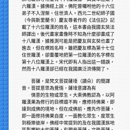
六羅漢。據佛經上說，佛陀曾囑咐他的十六位
弟子不入涅槃，住世濟人。西元二世紀師子國
（今與斯里蘭卡）慶友尊者作的《法住記》記
載了十六位羅漢的姓名，這本書由我國玄奘法
師譯出。後代畫家畫像時不知為什麼卻畫成了
十八羅漢，據推測可能是把慶友與玄奘也畫了
進去，但在標姓名時，雖把慶友標為第十七位
住世羅漢，卻重覆地把第一位羅漢的名字標在
第十八位羅漢上。宋代即有人指出這一錯誤，
然而十八羅漢卻已經在我國廣泛流傳開了。
菩薩，是梵文菩提薩埵（讀朵）的簡譯
音。菩提意思為覺悟，薩埵意譯為有
情意的生物或眾生。大乘佛教認為，以阿
羅漢果為修行的目標還不夠，應修持佛果，即
達到成佛的境地。但在成佛前，應先作菩薩，
即一面修持佛果自度，一面教化眾生，度眾生
到極樂彼岸。佛經中常提到的及在我國漢族地
區影響較大的菩薩，有觀音菩薩、文殊菩薩、