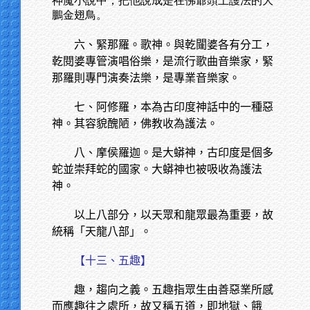
神魔小說中，把他說成是在佛爺頭上護法的大
鵬金翅鳥。
六、緊那羅。歌神。與乾闥婆各有分工，
乾閱婆專管演唱俗樂，是流行歌曲音樂家，緊
那羅則專門演奏法樂，是專業音樂家。
七、阿修羅，本為古印度神話中的一種惡
神。其容貌醜陋，佛教收為護法。
八、摩侯羅迦。是大蟒神，古印度是個多
蛇並崇拜蛇的國家。大蟒神也被吸收為護法
神。
以上八部分，以天眾和龍眾最為重要，故
統稱「天龍八部」。
【十三、五趣】
趣，趨向之義。五趣指眾生由善惡業所感
而應趣往之處所，故又稱五道，即地獄、餓