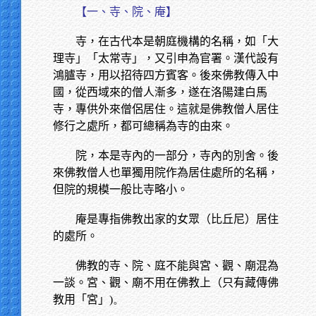
【一、寺、院、庵】
寺，在古代本是朝庭機構的名稱，如「大
理寺」「太常寺」，又引申為官署。漢代設有
鴻臚寺，用以招待四方賓客。後來佛教傳入中
國，從西域來的僧人漸多，遂在洛陽建白馬
寺，專供外來僧侶居住。這就是佛教僧人居住
修行之處所，都可總稱為寺的由來。
院，本是寺內的一部分，寺內的別舍。後
來佛教僧人也單獨用院作為居住處所的名稱，
但院的規模一般比寺略小。
庵是專指佛教出家的女眾（比丘尼）居住
的處所。
佛教的寺、院、庭不能與宮、觀、廟混為
一談。宮、觀、廟不用在佛教上（只有藏傳佛
教用「宮」
)。