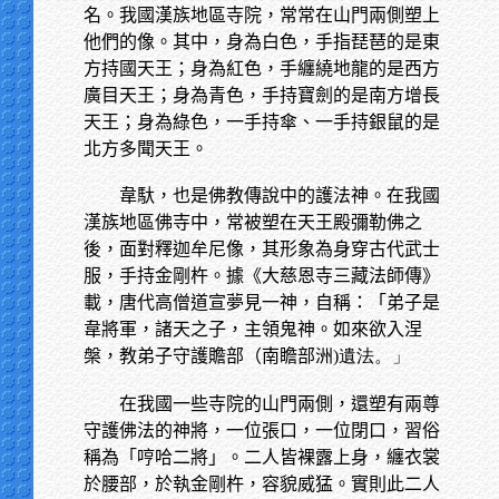
名。我國漢族地區寺院，常常在山門兩側塑上
他們的像。其中，身為白色，手指琵琶的是東
方持國天王；身為紅色，手纏繞地龍的是西方
廣目天王；身為青色，手持寶劍的是南方增長
天王；身為綠色，一手持傘、一手持銀鼠的是
北方多聞天王。
韋馱，也是佛教傳說中的護法神。在我國
漢族地區佛寺中，常被塑在天王殿彌勒佛之
後，面對釋迦牟尼像，其形象為身穿古代武士
服，手持金剛杵。據《大慈恩寺三藏法師傳》
載，唐代高僧道宣夢見一神，自稱：「弟子是
韋將軍，諸天之子，主領鬼神。如來欲入涅
槃，教弟子守護贍部（南瞻部洲
)遺法。」
在我國一些寺院的山門兩側，還塑有兩尊
守護佛法的神將，一位張口，一位閉口，習俗
稱為「哼哈二將」。二人皆裸露上身，纏衣裳
於腰部，於執金剛杵，容貌威猛。實則此二人