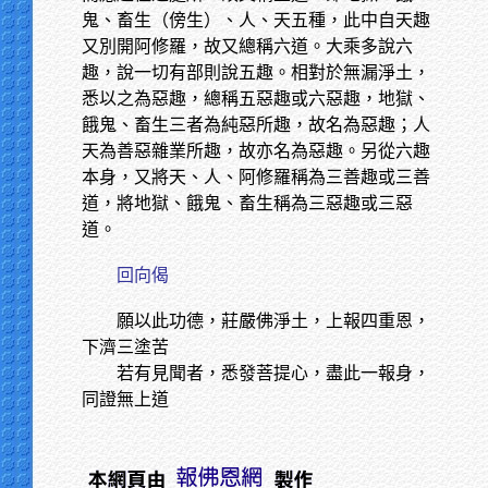
鬼、畜生（傍生）、人、天五種，此中自天趣
又別開阿修羅，故又總稱六道。大乘多說六
趣，說一切有部則說五趣。相對於無漏淨土，
悉以之為惡趣，總稱五惡趣或六惡趣，地獄、
餓鬼、畜生三者為純惡所趣，故名為惡趣；人
天為善惡雜業所趣，故亦名為惡趣。另從六趣
本身，又將天、人、阿修羅稱為三善趣或三善
道，將地獄、餓鬼、畜生稱為三惡趣或三惡
道。
回向偈
願以此功德，莊嚴佛淨土，上報四重恩，
下濟三塗苦
若有見聞者，悉發菩提心，盡此一報身，
同證無上道