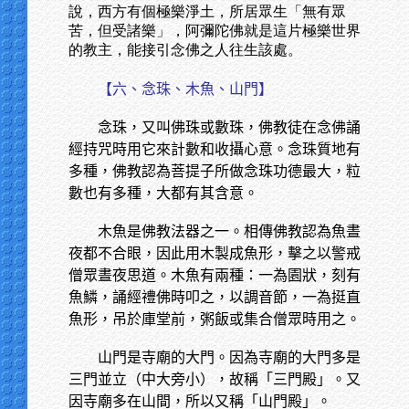
說，西方有個極樂淨土，所居眾生「無有眾
苦，但受諸樂」，阿彌陀佛就是這片極樂世界
的教主，能接引念佛之人往生該處。
【六、念珠、木魚、山門】
念珠，又叫佛珠或數珠，佛教徒在念佛誦
經持咒時用它來計數和收攝心意。念珠質地有
多種，佛教認為菩提子所做念珠功德最大，粒
數也有多種，大都有其含意。
木魚是佛教法器之一。相傳佛教認為魚晝
夜都不合眼，因此用木製成魚形，擊之以警戒
僧眾晝夜思道。木魚有兩種：一為園狀，刻有
魚鱗，誦經禮佛時叩之，以調音節，一為挺直
魚形，吊於庫堂前，粥飯或集合僧眾時用之。
山門是寺廟的大門。因為寺廟的大門多是
三門並立（中大旁小），故稱「三門殿」。又
因寺廟多在山間，所以又稱「山門殿」。