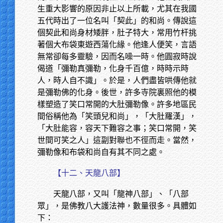
生重大影響的原因非止以上所載，尤其在我國
五代時出了一位名叫「契此」的和尚。傳說這
個契此和尚身材矮胖，肚子特大，常用竹杆挑
著個大布袋東遊西蕩化緣。他逢人便笑，言語
無常卻每多靈驗，因而名噪一時。他圓寂時說
偈道「彌勒真彌勒，化身千百億，時時示時
人，時人自不識」。於是，人們盡皆哄傳他就
是彌勒佛的化身。後世，許多寺院裏照他的模
樣塑造了笑口常開的大肚彌勒像。許多地區民
間俗稱他為「笑頭兒和尚」，「大肚羅漢」，
「大肚能容，容天下難容之事；笑口常開，笑
世間可笑之人」這副對聯也不徑而走。當然，
彌勒像和布袋和尚自有其不同之處。
【十二、天龍八部】
天龍八部，又叫「龍神八部」、「八部
眾」，是佛教八大護法神，數量很多。具體如
下：