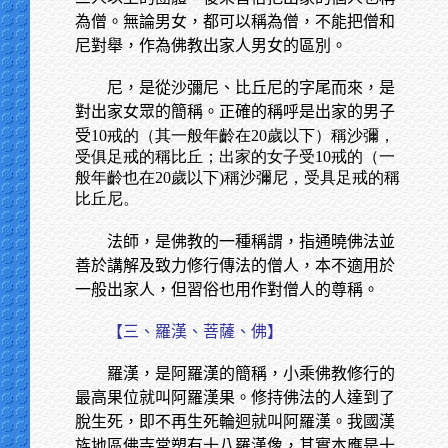
為僧。無論男女，都可以稱為僧，不能把僧和
尼對舉，作為佛教出家人男女的區別。
尼，是從沙彌尼、比丘尼的字尾而來，是
對出家女眾的簡稱。正確的稱呼是出家的男子
受
10戒的（其一般年齡在20歲以下）稱沙彌，
受俱足戒的稱比丘；出家的女子受10戒的（一
般年齡也在20歲以下)稱沙彌尼，受具足戒的稱
比丘尼。
法師，是佛教的一種稱謂，指通曉佛法並
善於講解及致力修行傳法的僧人，本不適用於
一般出家人，但習俗也用作對僧人的尊稱。
【三、羅漢、菩薩、佛】
羅漢，是阿羅漢的簡稱，小乘佛教修行的
最高果位就叫阿羅漢果。修持佛法的人達到了
脫生死，即不再生死輪迴就叫阿羅漢。我國漢
族地區佛寺常塑有十八羅漢像，其實本應是十