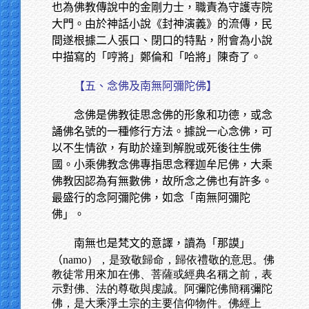
也為佛教傳說中的金剛力士，職責為守護寺院
大門。由於神話小說《封神演義》的流傳，民
間遂根據二人張口、閉口的特點，附會為小說
中描寫的「哼將」鄭倫和「哈將」陳奇了。
【五、念佛及南無阿彌陀佛】
念佛是佛教徒思念佛的形象和功德，或念
誦佛名號的一種修行方法。據說一心念佛，可
以不生情欲，有助於達到解脫或死後往生佛
國。小乘佛教念佛專指思念釋迦牟尼佛，大乘
佛教因認為有無數佛，故所念之佛也有許多。
最盛行的念阿彌陀佛，如念「南無阿彌陀
佛」。
南無也是梵文的意譯，讀為「那謨」
（
namo），是致敬歸命，歸依禮敬的意思。佛
教徒常用來加在佛、菩薩或經典名稱之前，表
示對佛、法的尊敬與虔誠。阿彌陀佛簡稱彌陀
佛，是大乘淨土宗的主要信仰物件。佛經上