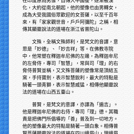
在印度原為男像，自傳入中國後，逐漸被漢
化，大約從南北朝起，他的塑像也由男轉女，
成為大受我國俗眾歡迎的女菩薩，以至千百年
來，有「家家觀世音，戶戶阿彌陀」之稱，相
傳其顯靈說法的道場在浙江省普陀山。
文殊，全稱文殊師利，是梵文的音譯，意
思是「妙德」、「妙吉祥」等。在佛教寺院
中，他常塑在釋迦牟尼佛的左邊，為釋迦牟尼
的左脅侍，專司「智慧」，常與司「理」的右
脅侍普賢並稱，又文殊菩薩的塑像常是頂結五
窯，手持寶劍，表示智慧銳利，最大的特點是
騎著一頭青獅，表示智慧威猛，相傳他顯靈說
法的道場在山西五臺山。
普賢，是梵文的意譯，亦譯為「遍吉」。
他是釋迦牟尼佛的右侍，專司「理」德。其職
責是把佛門所倡導的「善」普及到一切地方。
他的塑像最大的特點是騎著一頭白象。相傳普
賢菩薩顯靈說法的道場在四川峨眉山，現峨眉