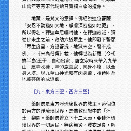
山萬年寺有宋代銅鑄普賢騎白象的造像。
地藏，是梵文的意譯。佛經說這位菩薩
「安忍不動猶如大地，靜慮深密猶如地藏」，
所以得名。釋迦牟尼囑咐他，在釋迦寂滅，彌
勒佛未生之前，救助六道眾生。他即發下誓願
「眾生度盡，方證菩提，地獄未空，誓不成
佛」。《宋高僧傳》載，他轉世為新羅（今朝
鮮半島
)王子，自幼出家，唐玄宗時來華入九華
山，建寺收徒，年99歲圓寂，肉身不壞，以全
身入塔。現九華山神光嶺有肉身殿，相傳即為
地藏菩薩的成道處。
【九、東方三聖、西方三聖】
藥師佛是東方淨琉璃世界的教主。這個位
於東方的淨琉璃世界，是佛教理想中的「淨
土」樂園。藥師佛曾立下十二大願，要使淨琉
璃世界的一切居民、無病無災，豐衣足食，解