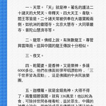
一、天眾。「天」就是神。著名的護法二
十諸天的大梵天、帝釋天、四大天王、韋馱、
閻王等皆是。二十諸天常被供奉在大雄寶殿兩
側，如杭洲的靈隱寺、北京大慧寺、大同華嚴
寺、普陀山慧濟寺等。
二、龍眾。佛經上說，有無數龍王，專管
興雲降雨。這與中國的龍王傳說十分相似。
三、夜叉。
四、乾闥婆。是香神，又是樂神，多達
6000多位。他們在佛面前彈琴唱讚歌時，「三
千世界皆為震動」。這是佛國的中央民族樂
團。
五、迦樓羅。就是金翅鳥神，大得不得
了，兩隻翅膀張開，就有
336萬里！他以蛇為
食，可除掉世間各種毒蛇，益於眾生。中國的