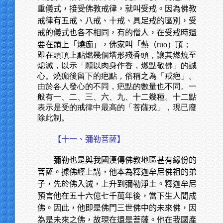
重儀式，接受佛教戒律，就叫受戒。因為佛教
戒律有五戒、八戒、十戒、具足戒的區別，受
戒的儀式也各不相同，有的僧人，在受戒時還
要在頭上「燒痂」，佛家叫「爇（
ruo）頂；
即在頭頂上點燃幾個塔形殘香頭，讓其燃燒至
熄滅，以示「願以肉身作香，燃點敬佛」的誠
心。燒痂後留下的疤點，俗稱之為「戒疤」。
由於各人發心的不同，疤點的數量也不同。一
般有一、二、三、六、九、十二幾種。十二點
表示是受的戒律中最高的「菩薩戒」，現已廢
除此制。
【十一、彌勒菩薩】
彌勒也是與我國漢傳佛教地區甚有緣份的
菩薩。據佛經上講，他本為釋迦牟尼佛祖的弟
子，先於佛入滅，上升到彌勒淨土。釋迦牟尼
預言他在五十六億七千萬年後，當下生人間成
佛。因此，他即是佛門三世佛中的未來佛，因
為是未來之佛，故現在還是菩薩。他在我國產