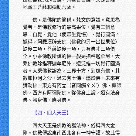
地藏王菩薩和彌勒菩薩。
佛，是佛陀的簡稱，梵文的意譯。意思為
覺者，是佛教修行的最高果位。覺有三個意
思：自覺、覺他（使眾生覺悟）、覺行圓滿。
據稱，阿羅漢辟支佛（佛教的另一出世果位）
缺後二項，菩薩缺後一項，只有佛才三項俱
全。小乘佛教所說的佛一般是指釋迦牟尼，大
乘佛教除指釋迦牟尼外，還泛指一切覺行圓滿
者。大乘佛教認為，三界十方，到處有佛，其
數如恒河之沙。過去有七佛、燃燈佛，未來有
彌勒佛，東方有阿
（音同觸ㄔㄨˋ）佛、藥師
佛，西方有阿彌陀佛。從佛身上說，還有法身
佛、報身佛、應身佛。
【四、四大天王】
四大天王是佛教的護法神，俗稱四大金
剛。佛教傳說東南西北各有一神守護，故此得