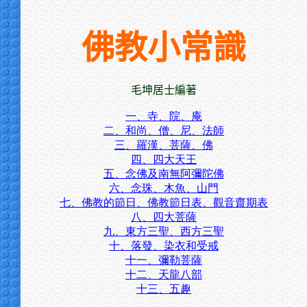
佛教小常識
毛坤居士編著
一、寺、院、庵
二、和尚、僧、尼、法師
三、羅漢、菩薩、佛
四、四大天王
五、念佛及南無阿彌陀佛
六、念珠、木魚、山門
七、佛教的節日、佛教節日表、觀音齋期表
八、四大菩薩
九、東方三聖、西方三聖
十、落發、染衣和受戒
十一、彌勒菩薩
十二、天龍八部
十三、五趣