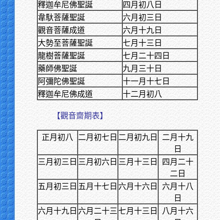
釋迦牟尼佛聖誕
四月初八日
韋馱菩薩聖誕
六月初三日
觀音菩薩成道
六月十九日
大勢至菩薩聖誕
七月十三日
龍樹菩薩聖誕
七月二十四日
藥師佛聖誕
九月三十日
阿彌陀佛聖誕
十一月十七日
釋迦牟尼佛成道
十二月初八
【觀音齋期表】
正月初八
二月初七日
二月初九日
二月十九
日
三月初三日
三月初六日
三月十三日
四月二十
二日
五月初三日
五月十七日
六月十六日
六月十八
日
六月十九日
六月二十三
七月十三日
八月十六