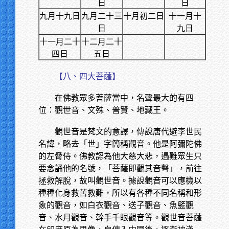
日
日
九月十九日
九月二十三
十月初二日
十一月十
日
九日
十一月二十
十二月二十
四日
五日
【八、四大菩薩】
在佛教眾多菩薩當中，名聲最大的有四
位：觀世音、文殊、普賢、地藏王。
觀世音是梵文的意譯，傳說唐代避李世民
名諱，略去「世」字簡稱觀音。他是阿彌陀佛
的左脅侍。佛教認為他大慈大悲，遇難眾生只
要念誦他的名號，「菩薩即觀其音聲」，前往
拯救解脫，故叫觀世音。據說觀音可以應機以
種種化身救苦救難，所以有各種不同名稱和形
象的觀音，如白衣觀音、送子觀音、魚籃觀
音、水月觀音、幹手千眼觀音等。觀世音菩薩