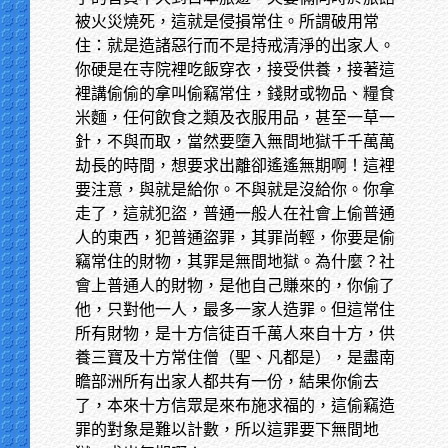
被火災燒死，這就是侵損常住。所謂破用常
住：就是造諸惡行而不是持戒清淨的出家人。
你硬是在寺院裡吃飯穿衣，接受供養，接著這
裡講偷偷的拿叫偷竊常住，錢財或物品、糧食
米麵，任何飲食之類及衣服用品，甚至一草一
針，不與而取，當然要墮入無間地獄千千萬萬
劫長的時間，想要求出離卻遙遙無期啊！這裡
要注意，與就是給你。不與就是沒給你。你拿
走了，這就犯盜，普通一般人在社會上偷普通
人的東西，犯普通盜罪，其罪尚輕，你要是偷
竊常住的財物，其罪是無間地獄。為什麼？社
會上普通人的財物，是他自己賺來的，你偷了
他，只對他一人，最多一家人造罪。但這常住
所有財物，是十方信徒百千萬人來自十方，供
養三寶及十方常住僧（聖、凡都是），是盡南
瞻部洲所有出家人都共有一份，結果你偷去
了，本來十方信眾是來布施求福的，這偷竊造
罪的對象是難以計數，所以這罪要下無間地