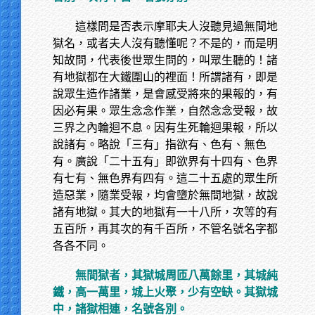
這樣問是否表示摩耶夫人沒聽見過無間地
獄名，或者夫人沒有聽懂呢？不是的，而是明
知故問，代表後世眾生問的，叫眾生聽的！諸
有地獄都在大鐵圍山的裡面！所謂諸有，即是
說眾生造作諸業，是會感受將來的果報的，有
因必有果。眾生念念作業，自然念念受報，故
三界之內輪迴不息。因有生死輪迴果報，所以
說諸有。略說「三有」指欲有、色有、無色
有。廣說「二十五有」即欲界有十四有、色界
有七有、無色界有四有。這二十五處的眾生所
造惡業，隨業受報，均會墮於無間地獄，故說
諸有地獄。其大的地獄有一十八所，次等的有
五百所，再其次的有千百所，不管名號名字都
各各不同。
無間獄者，其獄城周匝八萬餘里，其城純
鐵，高一萬里，城上火聚，少有空缺。其獄城
中，諸獄相連，名號各別。