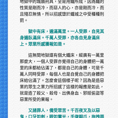
地獄中的城牆刑具，全是用鐵所成，因為鐵的
性質是剛而冷，而惡人的心，亦是剛而冷，而
且殘忍無情，所以招感墮於鐵城之中受種種刑
罰。
獄中有床，遍滿萬里。一人受罪，自見其
身遍臥滿床。千萬人受罪，亦各自見身滿床
上。眾業所感獲報如是。
這無間地獄還有個大鐵床，縱廣有一萬里
那麼大，一個人受罪亦覺得自己的身體把一萬
里的床都給佔滿了，都是自己的身體，可是千
萬人同時受罪，每個人也是自覺自己的身體把
床給佔滿了。怎麼會這個樣子呢？因為是造惡
業的眾生之業力所招感了這樣的報應是如此，
就是造了殺父、殺母、出佛身血、邪婬偷盜等
惡業所受的果報。
又諸罪人，備受眾苦。千百夜叉及以惡
鬼，口牙如劍，眼如電光，手復銅爪，拖拽罪