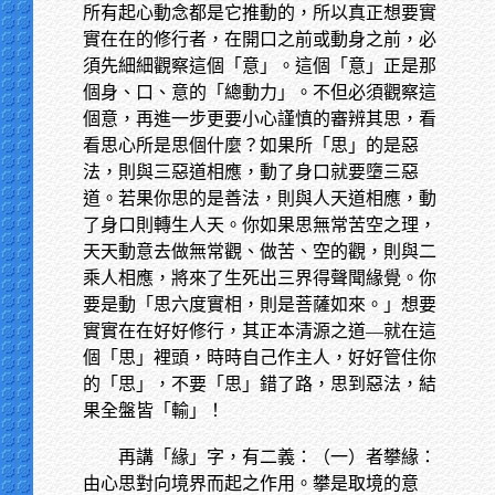
所有起心動念都是它推動的，所以真正想要實
實在在的修行者，在開口之前或動身之前，必
須先細細觀察這個「意」。這個「意」正是那
個身、口、意的「總動力」。不但必須觀察這
個意，再進一步更要小心謹慎的審辨其思，看
看思心所是思個什麼？如果所「思」的是惡
法，則與三惡道相應，動了身口就要墮三惡
道。若果你思的是善法，則與人天道相應，動
了身口則轉生人天。你如果思無常苦空之理，
天天動意去做無常觀、做苦、空的觀，則與二
乘人相應，將來了生死出三界得聲聞緣覺。你
要是動「思六度實相，則是菩薩如來。」想要
實實在在好好修行，其正本清源之道—就在這
個「思」裡頭，時時自己作主人，好好管住你
的「思」，不要「思」錯了路，思到惡法，結
果全盤皆「輸」！
再講「緣」字，有二義：（一）者攀緣：
由心思對向境界而起之作用。攀是取境的意