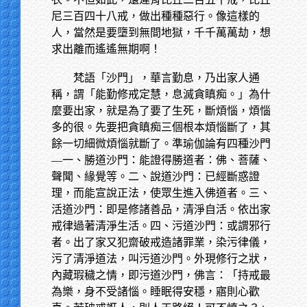
尼三百四十八戒，做出種種惡行。像這樣的
人，當然是要墮到無間地獄，千千萬萬劫，想
求出離而遙遙無期啊！
梵語「沙門」，華言勤息，乃出家人通
稱，謂「能勤修戒定慧，息滅貪瞋痴。」為什
麼要出家，就是為了要了生死，斷煩惱，煩惱
多的很。先要把貪瞋痴三個根本煩惱斷了，其
餘一切細微煩惱就斷了。準瑜伽論有四種沙門
—一、勝道沙門：能證得勝道者：佛、菩薩、
聲聞、緣覺等。二、說道沙門：已經斷惑證
理，而能宣說正法，使眾生進入佛道者。三、
活道沙門：即是修諸善品，清淨自活。依出家
戒律過著清淨生活。四、污道沙門：或謂邪行
者。出了家又犯齋破戒造諸罪業，染污律儀，
污了清淨道法，叫污道沙門。外現修行之狀，
內藏瑕穢之情，即污道沙門，佛言：「持戒最
為樂，身不受諸惱。睡眠得安穩，寤則心歡