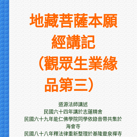
地藏菩薩本願
經講記
（觀眾生業緣
品第三）
道源法師講述
民國六十四年講於志蓮精舍
民國六十九年能仁佛學院同學依錄音帶共集於
海會寺
民國八十八年釋法律重新整理於基隆靈泉禪寺