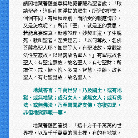
請問地藏菩薩並尊稱地藏菩薩為聖者說：「啟
請聖者，這個南閻浮提的眾生，所造的罪業，
個個不同，有種種差別，而所受的報應情形，
又是怎樣呢？」所謂「聖」，就是正的意思，
若能息妄歸真，斷惑證理，妙契正道，了生脫
死，就叫聖者。涅槃經云：「以何等故，名佛
菩薩為聖人耶？如是等人，有聖法故。常觀諸
法性空寂故。以是義故名聖人。」有聖戒故名
聖人。有聖定慧故，故名聖人。有七聖財：所
謂信、戒、慚、愧、多聞、智慧、捨離、故名
聖人。有七聖覺故，故名聖人。
地藏答言：千萬世界，乃及國土，或有地
獄、或無地獄；或有女人、或無女人；或有佛
法、或無佛法，乃至聲聞辟支佛，亦復如是，
非但地獄罪報一等。
地藏菩薩回答說：「這十方千千萬萬的世
界裡，以及千千萬萬的國土裡，有的有地獄，