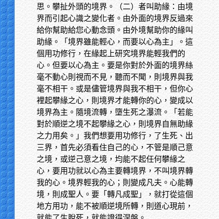
思。攀扯外頭的境界。（二）者叫助緣：由境
界而引起心識之變化者。由外面的境界反過來
給你幫助給您心動念頭。由外境幫助你的緣叫
助緣。「境界雖能輕心，而要以心為主」。這
個用功修行，在緣起上研究境界能輕我們的
心。但要以心為主。要是你對於外面的境界絲
毫不動心則視而不見，聽而不聞，則境界與我
毫不相干。或是儘管境界與我不相干，但你心
裡起攀緣之心，則境界才能轉你的心，變成以
境界為主。隨境流轉，墮生死之瀑流。「若能
對於順逆之境不起攀緣之心，則境界自無助緣
之力用矣。」我們想要用功修行，了生死、出
三界，首先必須看住自己的心，不管是順己意
之境，或逆己意之境，均能不起任何攀緣之
心，要用功就以心為主要轉境界，不叫境界轉
我的心。境界輕我的心；則變成凡夫。心能轉
境，則成聖人。要「轉凡成聖」，就打從這個
地方用功，能不被順逆境所轉，則道心現前，
就能了生脫死，就能證得涅槃。