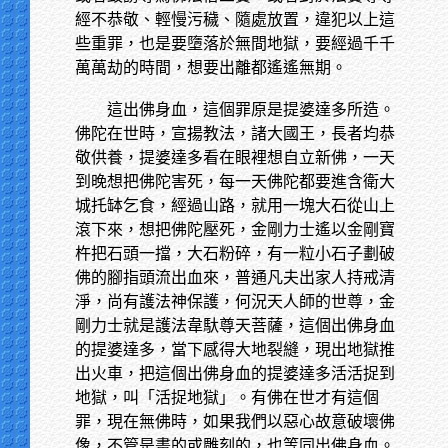
經不恭敬、輕慢污穢、隨處放置，違犯以上這
些重罪，也是要墮落於無間地獄，要經過千千
萬萬劫的時間，想要出離都遙遙無期。
這出佛身血，這個罪原是提婆達多所造。
佛陀在世時，宣揚教法，諸大國王，長者均恭
敬供養，提婆達多看在眼裡想自立新佛，一天
到晚想把佛陀害死，每一天佛陀都要進含衛大
城托缽乞食，經過山路，就用一塊大石從山上
滾下來，想把佛陀壓死，金剛力士遙以金剛寶
杵把石頭一擋，大石粉碎，有一粒小石子劃破
佛的腳指頭流出血來，普通凡夫出家人持戒清
淨，尚有護法神保護，何況天人師的世尊，金
剛力士就是護法韋馱尊天菩薩，這個出佛身血
的提婆達多，當下感得大地裂縫，現出地獄推
出火車，把這個出佛身血的提婆達多活活捉到
地獄，叫「活捉地獄」。有佛在世才有這個
罪，現在無佛時，如果我們以惡心故意破壞佛
像，不管是畫的或雕刻的，也等同出佛身血。