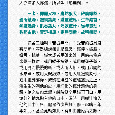
人亦滿多人亦滿，所以叫「形無間」。
三者、罪器叉棒，鷹蛇狼犬，碓磨鋸鑿，
剉斫鑊湯，鐵網鐵繩，鐵驢鐵馬，生革絡首，
熱鐵澆身，飢吞鐵丸，渴飲鐵汁，從年竟劫，
數那由他，苦楚相連，更無間斷，故稱無間。
這第三種叫「苦器無間」：受苦的器具沒
有間斷。罪器總說無非是鐵叉、鐵棒、鐵鷹、
鐵舌、鐵狼、鐵犬或者用碓來碓，用磨來像磨
米漿一樣磨、或用鋸子拉鋸、或用鐵鑿子鑿、
或用剉刀慢慢的斬、或大斫大斬、或用滾開的
水來煮、或用大鍋煎炸、或用大紅鐵網網你、
或用鐵繩綁你、或騎在燒紅的鐵驢鐵馬之上，
活生生的剝他的皮，用烊化的鐵汁澆他的身
體，使之皮肉焦爛。饑時獄卒用鐵箝箝口，用
燒紅的鐵丸拋入他的口中，渴時，用鐵汁灌入
他的口中，唇舌腸胃依次焦爛，慘不忍睹。年
年如此，甚至竟劫如此，有那由他億萬之數，