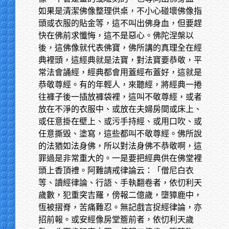
如果是清潔佛像整理供桌，不小心碰壞佛像指
頭或衣服的貼金等，這不叫出佛身血，但要趕
快在佛前求懺悔，這不是惡心。佛陀涅槃以
後，這佛像就代表佛寶，佛所講的真理全在經
典裡頭，這經典就是法寶，對法寶要恭敬，平
常法會誦經，經典都會用蓋經布蓋好，這就是
恭敬尊經。有的年輕人，來聽經，將經典一捲
往褲子後一插放褲袋裡，這叫不敬尊經，或者
放在不淨的衣服中、或放在夫婦房間或床上、
或任意掛在壁上、或污手持經、或用口吹、或
任意撕毀、塗寫，這些都叫不敬尊經。佛所說
的法猶如法身佛，所以對法身佛不恭敬啊，這
罪過是非常重大的。一是要把經典供在佛堂裡
頭上香頂禮。阿難請戒律論云：「僧尼白衣
等、讀經律論、行語、手執翻卷者，依忉利天
歲數，犯重突吉羅，傍報二億歲，墮獐鹿中，
恆被摺脊，苦痛難忍。無記戲言捉經律論，亦
招前報。或安經像房堂簷前者，依忉利天歲