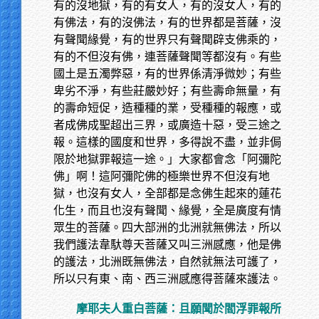
有的沒地獄，有的有女人，有的沒女人，有的
有佛法，有的沒佛法，有的世界都是菩薩，沒
有聲聞緣覺，有的世界只有聲聞辟支佛乘的，
有的不但沒有佛，連菩薩聲聞等都沒有。有些
國土是五濁弊惡，有的世界係清淨微妙；有些
卑劣不淨，有些莊嚴妙好；有些壽命無量，有
的壽命短促，造種種的業，受種種的報應，或
者成佛成聖超出三界，或廣造十惡，受三途之
報。這樣的國度和世界，多得說不盡，並非侷
限於地獄罪報這一途。」大家都會念「阿彌陀
佛」啊！這阿彌陀佛的極樂世界不但沒有地
獄，也沒有女人，全部都是念佛生起來的蓮花
化生，而且也沒有聲聞、緣覺，全是廣度有情
眾生的菩薩。四大部洲的北洲就無佛法，所以
我們護法韋馱尊天菩薩又叫三洲感應，他是佛
的護法，北洲既無佛法，自然就無法可護了，
所以只有東、南、西三洲感應得菩薩來護法。
摩耶夫人重白菩薩：且願聞於閻浮罪報所