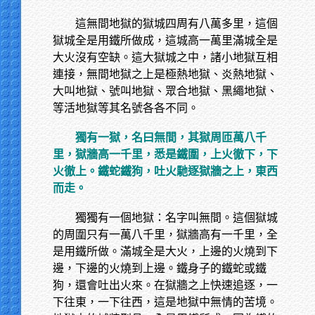
這無間地獄的獄城四周有八萬多里，這個
獄城全是用鐵所做成，這城高一萬里滿城全是
大火沒有空缺。這大獄城之中，諸小地獄互相
連接，無間地獄之上是極熱地獄、炎熱地獄、
大叫地獄、號叫地獄、眾合地獄、黑繩地獄、
等活地獄等其名號各各不同。
獨有一獄，名曰無間，其獄周匝萬八千
里，獄牆高一千里，悉是鐵圍，上火徹下，下
火徹上。鐵蛇鐵狗，吐火馳逐獄牆之上，東西
而走。
獨獨有一個地獄：名字叫無間。這個獄城
的周圍只有一萬八千里，獄牆高有一千里，全
是用鐵所做。滿城全是大火，上邊的火燒到下
邊，下邊的火燒到上邊。鐵身子的鐵蛇或鐵
狗，還會吐出火來。在獄牆之上快速追逐，一
下往東，一下往西，這是地獄中無情的苦境。