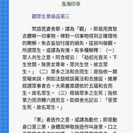
及海印寺
觀眾生業緣品第三
梵語毘婆舍那，譯為「觀」，即是用真智
去體察一切事物，俾對一切事物得到正確理地
的瞭解，免去妄加忖度的過失，這就叫做觀。
所謂眾生，或譯為有情。有多種解釋：（一）
眾人共生之意。阿含經云：「劫初光音天，下
生世間，無男女尊卑，眾共生世，故言眾
生。」（二）眾多之法和合而生：是指依一期
受報來說，例如法鼓經說萬法和合施設，維摩
經謂眾事會合。大乘義章謂依於五蘊和合而
生。故名眾生。（三）經過眾多之生死；指依
業力而流轉六道而言。如俱舍光記云：「受眾
生死，故名眾生。」
「業」者造作之意，或譯為動也；即是動
身口意三業，身體屈伸取捨造作叫身業。口之