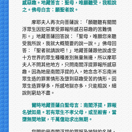
感惡趣。地藏答言：聖母，唯願聽受，我粗說
之。佛母白言：願聖者說。
摩耶夫人再次向菩薩說：「願聽聽有關閻
浮眾生因犯惡業受罪報所感召惡趣的苦難情
形。」地藏菩薩回答說：「聖母，唯願您來聽
受我所說，我就大概簡要的說一說。」佛母回
答：「聖者就請說吧！」地藏菩薩跟他說虛空
十方世界的眾生種種差別無量無邊，所以摩耶
夫人不問其他地方，只問南閻浮提罪報所感惡
趣。因為她是南閻浮提的人，她念念不忘南洲
眾生造的罪業情形及墮到惡趣受苦的情形。因
眾生造罪孽多，所感地獄亦多，只能粗說，細
說則窮劫不盡。
爾時地藏菩薩白聖母言：南閻浮提，罪報
名號如是。若有眾生不孝父母，或至殺害，當
墮無間地獄，千萬億劫求出無期。
您問的是南閻浮提的罪報及地獄的名號，