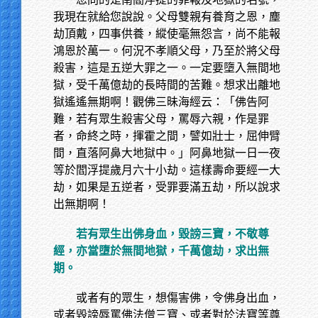
我現在就給您說說。父母雙親有養育之恩，塵
劫頂戴，四事供養，縱使毫無怨言，尚不能報
鴻恩於萬一。何況不孝順父母，乃至於將父母
殺害，這是五逆大罪之一。一定要墮入無間地
獄，受千萬億劫的長時間的苦難。想求出離地
獄遙遙無期啊！觀佛三昧海經云：「佛告阿
難，若有眾生殺害父母，罵辱六親，作是罪
者，命終之時，揮霍之間，譬如壯士，屈伸臂
間，直落阿鼻大地獄中。」阿鼻地獄一日一夜
等於閻浮提歲月六十小劫。這樣壽命要經一大
劫，如果是五逆者，受罪要滿五劫，所以說求
出無期啊！
若有眾生出佛身血，毀謗三寶，不敬尊
經，亦當墮於無間地獄，千萬億劫，求出無
期。
或者有的眾生，想傷害佛，令佛身出血，
或者毀謗辱罵佛法僧三寶、或者對於法寶等尊