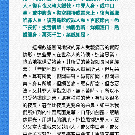
人。復有夜叉執大鐵戟，中罪人身，或中口
鼻，或中腹背。拋空翻接或置床上，復有鐵鷹
啗罪人目。復有鐵蛇絞罪人頸。百肢節內，悉
下長釘，拔舌耕犁，抽腸剉斬，烊銅灌口，熱
鐵纏身。萬死千生，業感如是。
這裡敘述無間地獄的罪人受報痛苦的實際
情形，這些罪人在世為人的時候，造諸惡業，
墮落地獄備受諸苦，其所受的苦報如長阿含經
云：「無間地獄，其中罪人舉目所見，但見惡
色。耳有所聞，但聞惡聲。鼻有所聞，但聞惡
臭。身有所觸，但觸苦痛。意有所念，但念惡
法。又其罪人彈指之頃，無不苦時。」所以不
只受熱鐵床之苦，還有種種的苦，有很多很多
的夜叉，甚至比夜叉更兇惡的惡鬼，如平常我
們所知到的牛頭馬面鬼等，口牙如劍露，眼睛
像電光，用銅指的銅爪，拖拉甩擲這罪人，惡
鬼又拿大鐵戟來叉執罪人，或叉中口鼻，或叉
中肚子或背部，或叉擲空中翻滾再用鐵叉接下