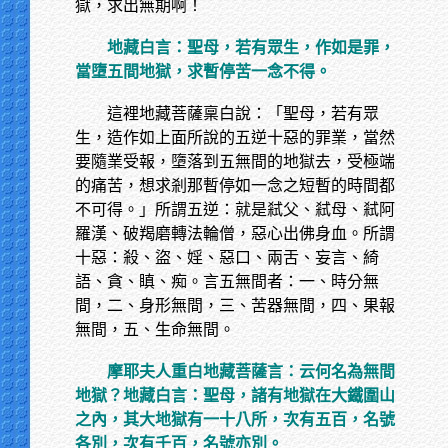
獄，求出無期啊！
地藏白言：聖母，若有眾生，作如是罪，
當墮五間地獄，求暫停苦一念不得。
這裡地藏菩薩稟白說：「聖母，若有眾
生，造作如上面所說的五逆十惡的罪業，當然
要隨業受報，墮落到五無間的地獄去，受極端
的痛苦，想求剎那暫停如一念之短暫的時間都
不可得。」所謂五逆：就是弒父、弒母、弒阿
羅漢、破羯磨轉法輪僧，惡心出佛身血。所謂
十惡：殺、盜、婬、惡口、兩舌、妄言、綺
語、貪、瞋、痴。言五無間者：一、時分無
間，二、身形無間，三、苦器無間，四、果報
無間，五、生命無間。
摩耶夫人重白地藏菩薩言：云何名為無間
地獄？地藏白言：聖母，諸有地獄在大鐵圍山
之內，其大地獄有一十八所，次有五百，名號
各別，次有千百，名號亦別。