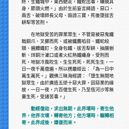
終，生鐵城中，東西馳走，鐵蛇出毒，纏繞其
身，節頭火燃。」由於生前妄言綺語、惡口、
兩舌、破壞師長父母、毀謗三寶，死後墮拔舌
耕犁等苦刑。
在地獄受苦的罪業眾生，不管是被惡鬼鐵
戟銅爪、叉擲而死、或被鐵鷹啗目、鐵蛇絞
頸、遍體鐵釘、全身包鐵、拔舌犁耕、抽腸剉
斬、烊銅汁灌口或者火紅熱鐵纏身，受刑而
死，地獄冷風吹生，生生死死，死死生生，一
日一夜千萬億遍。所以楞嚴經云：「為一日中
萬生萬死。」觀佛三昧海經謂：「墮生無間地
獄眾生，由於廣造五逆十惡大罪，因惡業的緣
故，一日一夜，六百億生死，乃至恆河沙等無
量生死，受諸苦毒。」
動經億劫，求出無期。此界壞時，寄生他
界，他界次壞，轉寄他方；他方壞時，輾轉相
寄。此界成後，還復而來。