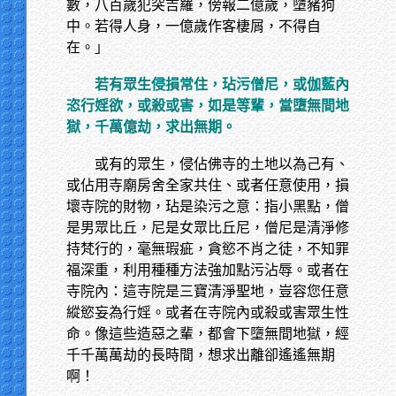
數，八百歲犯突吉羅，傍報二億歲，墮豬狗
中。若得人身，一億歲作客棲屑，不得自
在。」
若有眾生侵損常住，玷污僧尼，或伽藍內
恣行婬欲，或殺或害，如是等輩，當墮無間地
獄，千萬億劫，求出無期。
或有的眾生，侵佔佛寺的土地以為己有、
或佔用寺廟房舍全家共住、或者任意使用，損
壞寺院的財物，玷是染污之意：指小黑點，僧
是男眾比丘，尼是女眾比丘尼，僧尼是清淨修
持梵行的，毫無瑕疵，貪慾不肖之徒，不知罪
福深重，利用種種方法強加點污沾辱。或者在
寺院內：這寺院是三寶清淨聖地，豈容您任意
縱慾妄為行婬。或者在寺院內或殺或害眾生性
命。像這些造惡之輩，都會下墮無間地獄，經
千千萬萬劫的長時間，想求出離卻遙遙無期
啊！