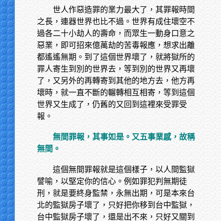
世人作惡造罪的業力最大了，其罪報時間
之長，連器世界也比不過。世界有成住壞空不
過各二十小劫人的壽命，而眾生一動身口意之
惡業，即可招來億萬劫的苦毒報應，想求出離
都遙遙無期。到了這個世界壞了，就將獄所的
罪人寄生到別的世界去，等到別的世界又再壞
了，又另外的再轉寄到其他的地方去，他方再
壞時，就一直不斷的輾轉相互相寄，等到這個
世界又生成了，仍舊的又回到這裡來受罪受
報。
無間罪報，其事如是。又五事業感，故稱
無間。
這個無間罪報就是這個樣子，以人間監獄
譬喻，以堅定你的信心。例如罪犯判無期徒
刑，就是要終身監禁，永無出期，可是本來台
北的監獄房子壞了，只好把你移到台中監獄，
台中監獄房子壞了，還是出不來，只好又關到