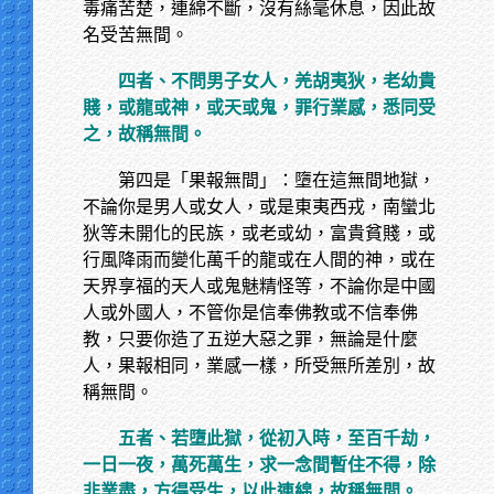
毒痛苦楚，連綿不斷，沒有絲毫休息，因此故
名受苦無間。
四者、不問男子女人，羌胡夷狄，老幼貴
賤，或龍或神，或天或鬼，罪行業感，悉同受
之，故稱無間。
第四是「果報無間」：墮在這無間地獄，
不論你是男人或女人，或是東夷西戎，南蠻北
狄等未開化的民族，或老或幼，富貴貧賤，或
行風降雨而變化萬千的龍或在人間的神，或在
天界享福的天人或鬼魅精怪等，不論你是中國
人或外國人，不管你是信奉佛教或不信奉佛
教，只要你造了五逆大惡之罪，無論是什麼
人，果報相同，業感一樣，所受無所差別，故
稱無間。
五者、若墮此獄，從初入時，至百千劫，
一日一夜，萬死萬生，求一念間暫住不得，除
非業盡，方得受生，以此連綿，故稱無間。