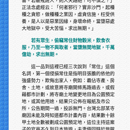
喜。若破戒誑人，則人天路絕！可不慎之？」
正法念處經云：「何者邪行？實非沙門，起種
種之貪慾，做種種之業因，虛貪信施，枉受供
養，是人以是惡業因緣，身壞命終，當墮惡處
大地獄中，受大苦惱，求出無期。」
若有眾生，偷竊常住財物穀米，飲食衣
服，乃至一物不與取者，當墮無間地獄，千萬
億劫，求出無期。
這一品到這裡已經三次說到「常住」這個
名詞，第一個侵損常住是指明目張膽的依他的
強盛勢力，欺侮出家人，例如：霸佔寺產、房
舍、土地，或故意將寺廟開條馬路過去，或假
藉都市計劃，將寺廟土地變更地目為公園預定
地，或其他用途，結果只公佈在報紙及市公
所，公告期間一過，投訴無門。台灣北部某寺
廟因未能及時知道都市計畫內容，結果數十餘
甲土地全數被劃成公園預定地，這位主持這案
子的官員不久到日本旅遊，夫妻倆同時於旅館