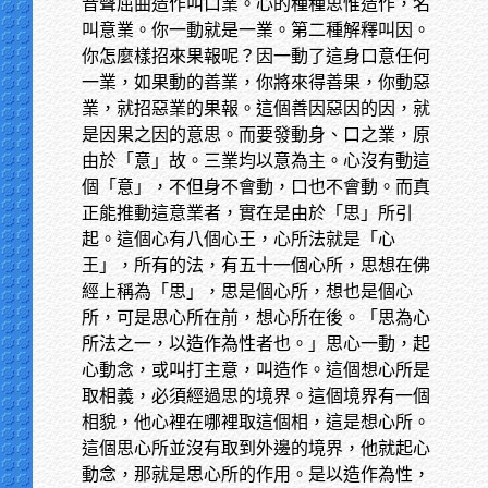
音聲屈曲造作叫口業。心的種種思惟造作，名
叫意業。你一動就是一業。第二種解釋叫因。
你怎麼樣招來果報呢？因一動了這身口意任何
一業，如果動的善業，你將來得善果，你動惡
業，就招惡業的果報。這個善因惡因的因，就
是因果之因的意思。而要發動身、口之業，原
由於「意」故。三業均以意為主。心沒有動這
個「意」，不但身不會動，口也不會動。而真
正能推動這意業者，實在是由於「思」所引
起。這個心有八個心王，心所法就是「心
王」，所有的法，有五十一個心所，思想在佛
經上稱為「思」，思是個心所，想也是個心
所，可是思心所在前，想心所在後。「思為心
所法之一，以造作為性者也。」思心一動，起
心動念，或叫打主意，叫造作。這個想心所是
取相義，必須經過思的境界。這個境界有一個
相貌，他心裡在哪裡取這個相，這是想心所。
這個思心所並沒有取到外邊的境界，他就起心
動念，那就是思心所的作用。是以造作為性，