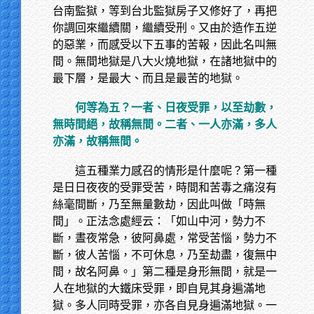
台南監獄，等到台北監獄房子又修好了，再把
你調回來繼續關，繼續受刑。又由於造作五逆
的惡業，而感受以下五事的苦報，因此名叫無
間。無間地獄是八大火燒地獄，在諸地獄中的
最下層，是最大、而且是最苦的地獄。
何等為五？一者、日夜受罪，以至劫數，
無時間絕，故稱無間。二者、一人亦滿，多人
亦滿，故稱無間。
這五種業力感召的情形是什麼呢？第一種
是日日夜夜的受罪受苦，時間和苦毒之痛沒有
絲毫間斷，乃至無量數劫，因此叫做「時無
間」。正法念處經云：「如山中河，勢力不
斷，晝夜常急，彼阿鼻處，常受苦惱，勢力不
斷，彼人苦惱，不可休息，乃至劫盡，復無中
間，故名阿鼻。」第二種是身形無間，就是一
人在地獄的大鐵床受罪，即自見其身遍滿地
獄。多人同時受罪，亦各自見身遍滿地獄。一