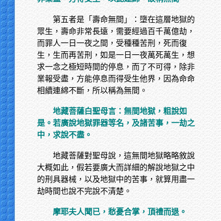
第五者是「壽命無間」：墮在這層地獄的
眾生，壽命非常長遠，需要經過百千萬億劫，
而罪人一日一夜之間，受種種苦刑，死而復
生，生而再苦刑，如是一日一夜萬死萬生，想
求一念之極短時間的停息，而了不可得，除非
業報受盡，方能停息而得受生他界，因為命命
相續連綿不斷，所以稱為無間。
地藏菩薩白聖母言：無間地獄，粗說如
是。若廣說地獄罪器等名，及諸苦事，一劫之
中，求說不盡。
地藏菩薩對聖母說，這無間地獄略略敘說
大概如此，假若要廣大而詳細的解說地獄之中
的刑具器械，以及地獄中的苦事，就算用盡一
劫時間也說不完說不清楚。
摩耶夫人聞已，愁憂合掌，頂禮而退。