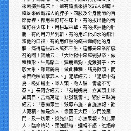
來丟擲熱鐵床上，還有鐵鷹來搶吃罪人眼睛。
鐵蛇來絞斷罪人的脖子、四肢及全身關節的百
節骨裡，都用長釘釘在床上，有的拔出他的舌
頭釘在火床上，用耕犁來犁，有的挖抽他的肚
腸，有的用刀斧剉斬，有的用烊化如水的銅汁
灌他的口裡，有的用紅熱的鐵來纏縛他的身
體，痛得這些罪人萬死千生，這都是惡業所感
召的啊！智論云：「大地獄中惡羅剎獄卒，做
種種形，牛馬豬羊，獐鹿狐狗，虎狼獅子，六
駁大象，雕鷲鶉鳥，做此種種，諸鳥獸頭，而
來吞噉咬嚙掣罪人。」泥犁經云：「泥犁中有
鳥，喙如鐵主、啄人頭、噉人腦，毒痛不可
忍。」長阿含經云：「有鐵嘴鳥，立其頭土啄
其兩目，苦痛萬端，悲號酸毒。」觀佛三昧海
經云：「愚痴眾生，毀辱布施，言施無報，勸
人藏積。如是痴人，像國王大臣，沙門婆羅
門，及一切眾，說施無因，亦無果報。如此罪
人，臨命終時，頸強脈縮，迴轉不語，氣絕命