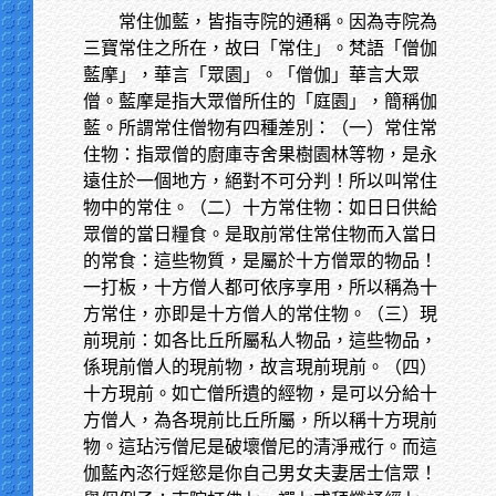
常住伽藍，皆指寺院的通稱。因為寺院為
三寶常住之所在，故曰「常住」。梵語「僧伽
藍摩」，華言「眾園」。「僧伽」華言大眾
僧。藍摩是指大眾僧所住的「庭園」，簡稱伽
藍。所謂常住僧物有四種差別：（一）常住常
住物：指眾僧的廚庫寺舍果樹園林等物，是永
遠住於一個地方，絕對不可分判！所以叫常住
物中的常住。（二）十方常住物：如日日供給
眾僧的當日糧食。是取前常住常住物而入當日
的常食：這些物質，是屬於十方僧眾的物品！
一打板，十方僧人都可依序享用，所以稱為十
方常住，亦即是十方僧人的常住物。（三）現
前現前：如各比丘所屬私人物品，這些物品，
係現前僧人的現前物，故言現前現前。（四）
十方現前。如亡僧所遺的經物，是可以分給十
方僧人，為各現前比丘所屬，所以稱十方現前
物。這玷污僧尼是破壞僧尼的清淨戒行。而這
伽藍內恣行婬慾是你自己男女夫妻居士信眾！