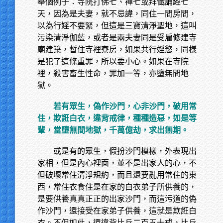
舉個例子：寺院打佛七、禪七或拜懺誦經七
天，因為是夫妻，就不忌諱，同住一間房間，
以為行婬不要緊，但這是三寶清淨聖地，這叫
污染清淨伽藍，或者是兩夫妻同是受雇修建寺
廟建築，暫住寺裡寮房，如果共行婬慾，同樣
是犯了這條重罪，所以要小心。如果在寺院
裡，殺害畜生性命，罪加一等，亦墮無間地
獄。
若有眾生，偽作沙門，心非沙門，破用常
住，欺誑白衣，違背戒律，種種造惡，如是等
輩，當墮無間地獄，千萬億劫，求出無期。
或是有的眾生，假扮沙門模樣，外表現出
家相，但是內心裡面，並不是出家人的心，不
但破壞常住清淨規約，而且還要亂用常住的東
西，常住衣食住是在家的白衣弟子所供養的，
是要供養真真正正的出家沙門，而這污道的偽
作沙門，還接受在家弟子供養，這就是欺誑白
衣。不但如此，還違背比丘二百五十戒，比丘