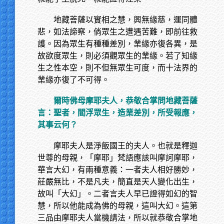
地藏菩薩以實相之慧，興無緣慈，運同體
悲，如法諦察，倘眾生之遭遇苦難，即前往救
護。因為眾生有種種差別，業緣亦復各異，是
故欲度眾生，則必須觀眾生的業緣。若了知緣
生之性本空，則不但無眾生可度，而十法界的
業緣亦復了不可得。
爾時佛母摩耶夫人，恭敬合掌問地藏菩薩
言：聖者，閻浮眾生，造業差別，所受報應，
其事云何？
摩耶夫人是淨飯國王的夫人。也就是釋迦
世尊的母親，「摩耶」梵語應該叫摩訶摩耶，
華言大幻，有兩種意義：一者夫人相好勝妙，
莊嚴無比，不是凡夫，簡直是天人變化出生，
故叫「大幻」。二者言夫人早已證得如幻的智
慧，所以他能成為佛的母親，這叫大幻。這第
三品由摩耶夫人當機請法，所以就恭敬合掌地