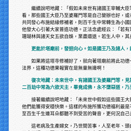
繼續說吧地藏：「假如未來世有諸國王宰輔大臣
看，那些國王大臣乃至婆羅門等是自己營辦也好，或
共同發心布施結緣修補者，則百千生中常轉生為小國
他發大心引著大家普造功德。正法念處經云：「若有
珊瑚林與諸天女五欲自娛，業盡還退。若生人中，其
更能於塔廟前，發迴向心。如是國王乃及諸人，
如果將這塔寺修補好了，就向著塔廟前將此功德
法界，這種功德果報實在是無量無邊啊！
復次地藏：未來世中，有諸國王及婆羅門等，見
二百劫中常為六欲天主，畢竟成佛，永不墮惡道，乃
接著繼續說吧地藏：「未來世中假如這些國王大
他們能獲得安穩快樂。這樣的布施所獲功德福利最是
至百生千生連耳朵都聽不到受苦的聲音，更何況自己
這老病及生產婦女，乃世間苦事，人至老年、頭