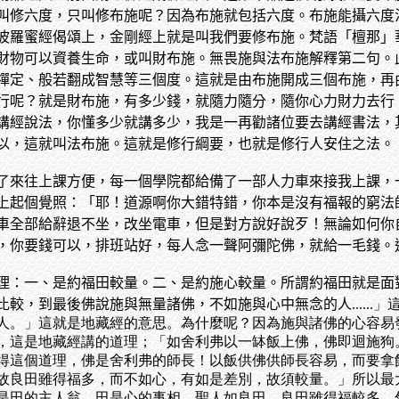
叫修六度，只叫修布施呢？因為布施就包括六度。布施能攝六度
波羅蜜經偈頌上，金剛經上就是叫我們要修布施。梵語「檀那」
財物可以資養生命，或叫財布施。無畏施與法布施解釋第二句。
禪定、般若翻成智慧等三個度。這就是由布施開成三個布施，再
行呢？就是財布施，有多少錢，就隨力隨分，隨你心力財力去行
講經說法，你懂多少就講多少，我是一再勸諸位要去講經書法，
以，這就叫法布施。這就是修行綱要，也就是修行人安住之法。
了來往上課方便，每一個學院都給備了一部人力車來接我上課，
上起個覺照：「耶！道源啊你大錯特錯，你本是沒有福報的窮法
車全部給辭退不坐，改坐電車，但是對方說好說歹！無論如何你
，你要錢可以，排班站好，每人念一聲阿彌陀佛，就給一毛錢。
理：一、是約福田較量。二、是約施心較量。所謂約福田就是面
比較，到最後佛說施與無量諸佛，不如施與心中無念的人
...
人。」這就是地藏經的意思。為什麼呢？因為施與諸佛的心容易
，這是地藏經講的道理；「如舍利弗以一缽飯上佛，佛即迴施狗
得這個道理，佛是舍利弗的師長！以飯供佛供師長容易，而要拿
故良田雖得福多，而不如心，有如是差別，故須較量。」所以最
是田的主人翁，田是心的事相，聖人如良田，良田雖得福較多，