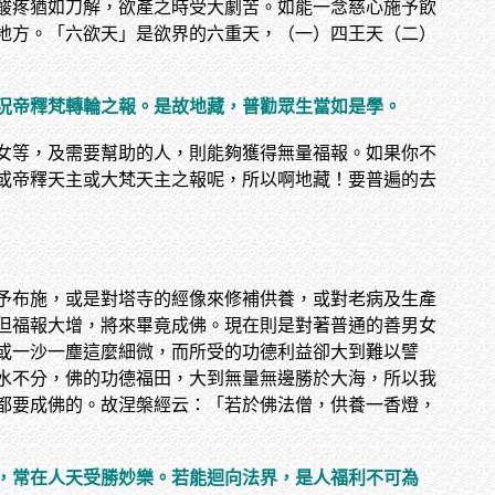
酸疼猶如刀解，欲產之時受大劇苦。如能一念慈心施予飲
地方。「六欲天」是欲界的六重天，（一）四王天（二）
況帝釋梵轉輪之報。是故地藏，普勸眾生當如是學。
女等，及需要幫助的人，則能夠獲得無量福報。如果你不
或帝釋天主或大梵天主之報呢，所以啊地藏！要普遍的去
予布施，或是對塔寺的經像來修補供養，或對老病及生產
但福報大增，將來畢竟成佛。現在則是對著普通的善男女
或一沙一塵這麼細微，而所受的功德利益卻大到難以譬
水不分，佛的功德福田，大到無量無邊勝於大海，所以我
都要成佛的。故涅槃經云：「若於佛法僧，供養一香燈，
，常在人天受勝妙樂。若能迴向法界，是人福利不可為