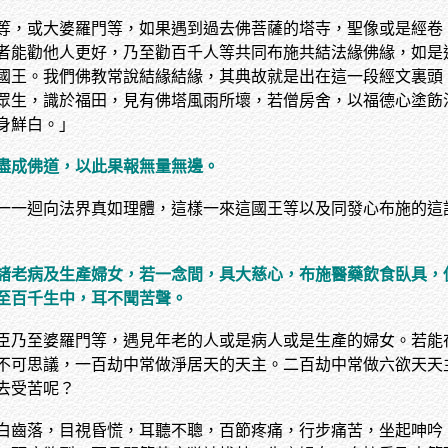
等，或大婆羅門等，如果遇到過去佛菩薩的塔寺，聖像或是經卷
者能勸他人更好，乃至勸百千人等共同布施共結法緣佛緣，如是
國王。我們佛教常說結緣結緣，其典故就是出在這一段經文裏頭
眾生，識於福田，見有佛塔風雨所壞，若僧房舍，以福德心塗飭
身鮮白。」
盡成佛道，以此果報無量無邊。
一一迴向法界真如理體，這樣一來這國王等以及同發心布施的這
諸老病及生產婦女，若一念間，具大慈心，布施醫藥飲食臥具，
至百千生中，耳不聞苦聲。
臣乃至婆羅門等，遇見年老的人或是病人或是生產的婦女。若能
不可思議，一百劫中常做淨居天的天主。二百劫中常做六欲天天
去受苦呢？
白齒落，目視昏慌，耳聽不聰，百節疼痛，行步痛苦，坐起呻吟