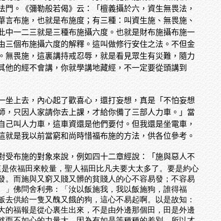
法門。《彌勒般若偈》云：「檀義攝於六，資生無畏法，
華言布施，也就是布施度；有三種：叫資生施、無畏施、
此中一二三就是三種布施攝六度。也就是財布施攝布施一
由三個布施攝六度的解釋。這叫做修行安住之法。不但金
。無畏施，這裏講持戒忍辱，就是看見眾生有災難，隨力
其他的經不會講，你就學講地藏經，不一定要從頭講到
一坐上去，內心起了歡喜心，還打妄想，真是「不怕妄想
師，只因人家請你去上課，才給你備了三部人力車。」當
自己叫人力車，這車資還是他們要付。但我還是坐電車，
這就是我以前當窮和尚時惜福布施的方法，供各位參考。
對受布施的對象來說，例如四十二章經說：「施與惡人不
...」這是依福田來較量，聖人福田比凡夫要大太多了。要是約心
發。而施與又窮又賤又髒的貧賤人的心不容易發；不容易
。」佛問舍利弗：「汝以飯施我，我以飯施狗，誰得福
飯去供給一隻又醜又餓的狗，這心不易起啊。以是故知：
大的福報是從心裏生出來，不是由外邊那個田，田是外邊
然而不如心的力量大。因為有如是等種種的差別，所以才