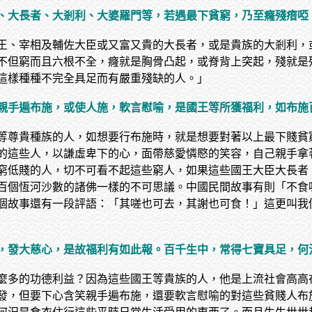
、大長者、大剎利、大婆羅門等，若遇最下貧窮，乃至癃殘瘖啞
王、宰相及輔佐大臣或又富又貴的大長者，或是貴族的大剎利，
不但窮而且六根不全，癃就是胸骨凸起，或脊背上突起，殘就是
這樣種種不完全具足而有嚴重殘缺的人。」
親手遍布施，或使人施，軟言慰喻，是國王等所獲福利，如布施
等尊貴種族的人，如想要行布施時，就是想要對著以上最下賤貧
的這些人，以謙虛卑下的心，面帶慈愛憐愍的笑容，自己親手拿
窮低賤的人，切不可看不起這些窮人，如果這些國王大臣大長者
百個恆河沙數的諸佛一樣的不可思議。中國民間故事有則「不食
個故事還有一段評語：「其嗟也可去，其謝也可食！」這更叫我
，發大慈心，是故福利有如此報。百千生中，常得七寶具足，何
麼多的功德利益？因為這些國王等貴族的人，他是上流社會高高
發，但要下心含笑親手遍布施，還要軟言慰喻的對這些貧賤人布