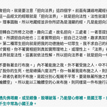
會迴向，就是要注意「迴向法界」這四個字。前面有講過地藏經
這一品經文的經眼就是「迴向法界」，就是迴向法性，法性就是
，理事圓融，所以地藏經並非你所認為是淺顯的經，凡是能迴向
迴轉自己所修之功德，趣向三處，故名迴向，三處者：一者菩提
生，所謂迴自向他也；三者實際迴向，迴自己之功德，趣求真如
。第二種眾生迴向就是把我的功德施給一切眾生，我不求自己的
於實相，你不著實相迴到真如實際理地上，或理性上。「法界」
法界就是法性，這裏就依法性解，所以迴向法界者，就是迴向一
不要執著去行布施。」內不著能施之我，外不著受施之人，中不
了脫你的生死，他是總攝六度法門，你一執著我是布施之人，則
，疏者仇者則不布施，是起分別心冤親不平等。要是執著所施之
輪體空」。所以能以三輪體空的心來布施，則同樣是一件布施行
遇先佛塔廟，或至經像，毀壞破落，乃能發心修補。是國王等，
千生中常為小國王身。