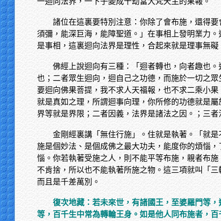
一迴向法界，一下子變成十劫當大梵天主的果報。
諸位在這裏要特別注意：你除了會布施，還得要
須彌，能深巨海，能障聖道。」在事相上發明業力。
是事相，這裏迴向法界是理性，合起來就是理事無礙
佛經上說迴向有三種：「迴者轉也，向者趣也。
也；二者眾生迴向，迴自己之功德，而施於一切之眾
要迴向佛果菩提，我不求人天福報，也不求二乘小果
就是真如之理，所謂迴事向理，你所修的功德就是屬
界等就是界限；二者因義，法界是諸法之因。；三者
金剛經裏講「無住行施」。住就是執著。「就是
施是個妙法、是個成佛之最大功夫，能度你的煩惱，
惱。你若執著受施之人，則不能平等布施，親者布施
不肯捨，所以也不能執著所施之物。這三項就叫「三
而且是千差萬別。
復次地藏：若未來世，有諸國王，至婆羅門等，
等，百千生中常為轉輪王身。如是他人同布施者，百