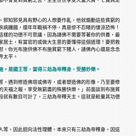
都不會受到貧窮之苦，生生世世享受大富大貴，七寶具足
，邪知邪見具有野心的人想要作亂，他就煽動這些貧窮的
疾病饑餓，還年年戰禍不停，真是慘不忍睹的悽涼恐怖！
這樣的功德不可思議，因為諸佛不需要等著你的供養，最
家居士，有當官的或做大生意的要懂得這個道理！要把救
慰，你光布施供佛不布施貧窮下賤人，諸佛內心還是念念
界太平。
施。是國王等，當得三劫為帝釋身，受勝妙樂。
等，遇到修造佛塔或佛寺，或者塑造佛的形像，乃至要修
的天福之報，享受無窮盡的殊勝快樂。」前面談到布施貧
段就有數目可計了，三劫為帝釋天主。這就是較量其功德
人等，因此迴向法性理體，本來只有三劫為帝釋身，因這