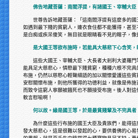
佛告地藏菩薩：南閻浮提，有諸國王、宰輔大臣
世尊告訴地藏菩薩：「這南閻浮提有這麼多的國
如遇到最下賤的貧窮人，連衣食住都不能獲得，甚至
是白痴或疾呆傻笑，無目就是眼睛看不見的瞎子，像
是大國王等欲布施時，若能具大慈悲下心含笑，
這些大國王、宰輔大臣、大長者大剎利大婆羅門
能具足大慈悲心，憐愍最下賤貧窮，種種六根不完具
布施，仍然以慈愍心輕聲細語的加以關懷愛護這些貧
安慰關懷布施，則他所獲得的功德利益，就像是佈施
而致令這窮人寧願被餓死也不願接受布施。後人對這
軟言慰喻啊！
何以故。緣是國王等，於是最貧賤輩及不完具者
為什麼這些行布施的國王大臣及貴族們，能得這
發大慈悲心，這是很難以發起的心，要供養佛的心易