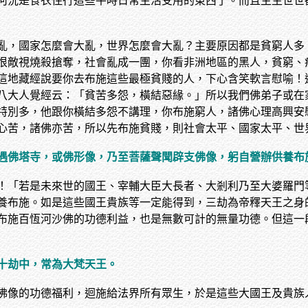
何況是食衣住行這些平時日常生活受用的東西了。而且生生世世
亂，國家怎麼會大亂，世界怎麼會大亂？主要原因都是貧窮人多
恨敵視燒殺搶奪，社會亂成一團，你看非洲地區的黑人，貧窮、
這地藏經說要你去布施這些最極貧賤的人，下心含笑軟言慰喻！
八大人覺經云：「貧苦多怨，橫結惡緣。」所以我們佛弟子或在
特別多，他跟你橫結多怨不講理，你布施窮人，諸佛心理高興安
心苦，諸佛亦苦，所以先布施貧賤，則社會太平、國家太平、世
遇佛塔寺，或佛形像，乃至菩薩聲聞辟支佛像，躬自營辦供養布
！「若是未來世的國王、宰輔大臣大長者、大剎利乃至大婆羅門
養布施。如是這些國王貴族等一定能得到，三劫為帝釋天王之身
布施百恆河沙佛的功德利益，也是無數可計的無量功德。但這一
十劫中，常為大梵天王。
佛像的功德福利，迴施給法界所有眾生，於是這些大國王及貴族