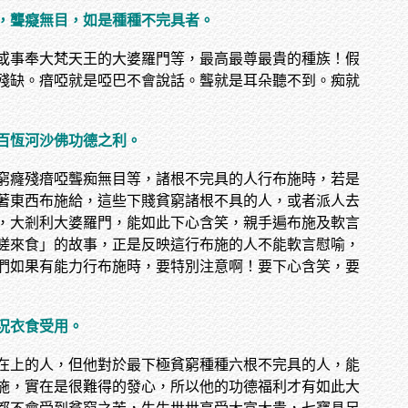
，聾癡無目，如是種種不完具者。
或事奉大梵天王的大婆羅門等，最高最尊最貴的種族！假
殘缺。瘖啞就是啞巴不會說話。聾就是耳朵聽不到。痴就
百恆河沙佛功德之利。
窮癃殘瘖啞聾痴無目等，諸根不完具的人行布施時，若是
著東西布施給，這些下賤貧窮諸根不具的人，或者派人去
，大剎利大婆羅門，能如此下心含笑，親手遍布施及軟言
嗟來食」的故事，正是反映這行布施的人不能軟言慰喻，
們如果有能力行布施時，要特別注意啊！要下心含笑，要
況衣食受用。
在上的人，但他對於最下極貧窮種種六根不完具的人，能
施，實在是很難得的發心，所以他的功德福利才有如此大