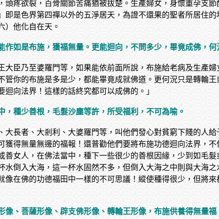
，頭疼欲裂，百骨關節苦痛猶被拔楚。生產婦女，身懷重孕支節
」即是色界第四禪以外的五淨居天，為證不還果的聖者所居住的
六）他化自在天。
能作如是布施，獲福無量。更能迴向，不問多少，畢竟成佛，何
王大臣乃至婆羅門等，如果能依前面所說，布施給老病及生產婦
不管你的布施是多是少，都能畢竟成就佛道。更何況只是轉輪王
要迴向法界！這樣的話終究都可以成佛的。」
中，種少善根，毛髮沙塵等許，所受福利，不可為喻。
、大長者、大剎利、大婆羅門等，叫他們發心對貧窮下賤的人給
可獲得無量無邊的福報！還普勸他們要將布施功德迴向法界，不
或善女人，在佛法當中，種下一些很少的善根因緣，少到如毛髮
杯水倒入大海，這一杯水固然不多，但倒入大海之中則與大海之
就像在佛的功德福田中一樣的不可思議！縱使種得很少，但將來
形像、菩薩形像、辟支佛形像、轉輪王形像，布施供養得無量福