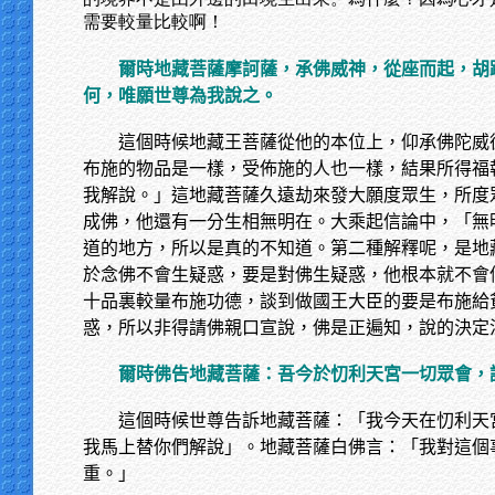
需要較量比較啊！
爾時地藏菩薩摩訶薩，承佛威神，從座而起，胡
何，唯願世尊為我說之。
這個時候地藏王菩薩從他的本位上，仰承佛陀威
布施的物品是一樣，受佈施的人也一樣，結果所得福
我解說。」這地藏菩薩久遠劫來發大願度眾生，所度
成佛，他還有一分生相無明在。大乘起信論中，「無
道的地方，所以是真的不知道。第二種解釋呢，是地
於念佛不會生疑惑，要是對佛生疑惑，他根本就不會
十品裏較量布施功德，談到做國王大臣的要是布施給
惑，所以非得請佛親口宣說，佛是正遍知，說的決定
爾時佛告地藏菩薩：吾今於忉利天宮一切眾會，
這個時候世尊告訴地藏菩薩：「我今天在忉利天
我馬上替你們解說」。地藏菩薩白佛言：「我對這個
重。」