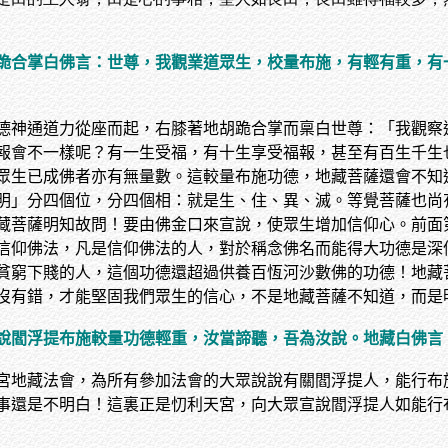
跪合掌白佛言：世尊，我觀業道眾生，校量布施，有輕有重，有
德神通道力從座而起，右膝著地胡跪合掌而稟白世尊：「我觀察
報會不一樣呢？有一生受福，有十生享受福報，甚至有百生千生
眾生已成佛者亦有無量數。這較量布施功德，地藏菩薩還會不知
明」分四個位，分四個相：就是生、住、異、滅。等覺菩薩也尚
藏菩薩明知故問！要由佛金口來宣說，使眾生增加信仰心。前面
信仰佛法，凡是信仰佛法的人，對於稱念佛名而能得大功德是深
貧窮下賤的人，這個功德還超過供養百恆河沙數佛的功德！地藏
沒有錯，才能堅固我們眾生的信心，不是地藏菩薩不知道，而是
說閻浮提布施較量功德輕重，汝當諦聽，吾為汝說。地藏白佛言
宮地藏法會，為所有參加法會的大眾說說有關閻浮提人，能行布
事還是不明白！這裏正是忉利天宮，向大眾宣說閻浮提人如能行