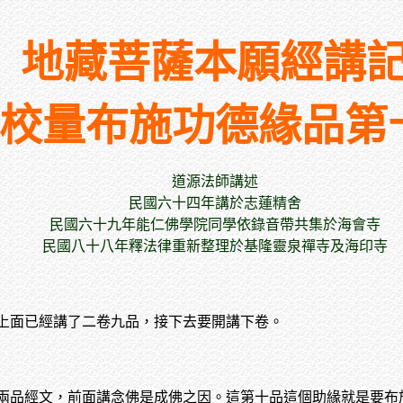
地藏菩薩本願經講
校量布施功德緣品第
道源法師講述
民國六十四年講於志蓮精舍
民國六十九年能仁佛學院同學依錄音帶共集於海會寺
民國八十八年釋法律重新整理於基隆靈泉禪寺及海印寺
上面已經講了二卷九品，接下去要開講下卷。
兩品經文，前面講念佛是成佛之因。這第十品這個助緣就是要布