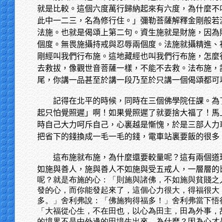
就是比較。這個六度萬行歸納起來有六度，為什麼不
此中一二三，名為修行住。」彌勒菩薩解釋金剛般若
法施。也就是偈頌上第二句。資生施就是財施，因為
個度。無畏施攝持戒與忍辱兩個度。法施就攝精進、
剛經叫我們行布施。這地藏經也叫我們行布施，怎麼
去救拔，像觀世音菩薩一樣，不能不去救。法布施，
尾，你講一品甚至於講一段乃至於只講一個偈頌都可
記得在北平的時候，同時在三個佛學院任課。為
起只怕覺照遲」啊！如果覺照遲了就要捨大福了！馬
時自己大力呵斥自己，心裏越是慚愧，於是三部人力
把省下的錢換成一毛一毛的錢，電車站裏要飯的很多
這布施就布施，為什麼還要較量呢？這有兩個道
如施與善人，施與善人不如施與受五戒人，一層層的
呢？就是布施的心：「則施與諸佛，不如施與貧賤之
發的心，而你能發起來了，這個心力很大，得福很大
多。」舍利弗說：「佛施狗得福多！」舍利弗當下悟
「大福從心生，不在田也，以心為田主，田為外事，
的境界不是由外邊的田境生出來。為什麼？因為心才