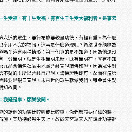
一生受福，有十生受福，有百生千生受大福利者。是事云
這六道的眾生，要行布施要較量功德，有輕有重。為什麼
也享用不完的福報，這事是什麼道理呢？希望世尊能夠為
道嗎？這有兩種情形：第一他真的是不知道！因為他還沒
有一分無明，就是生相無明未斷，既有無明在，就有不知
第九品念佛名號品由地藏菩薩宣說請佛印證，因為眾生對
信不疑的！所以菩薩自己說，請佛證明即可。然而在這第
菩薩要是親口宣說，未來世的眾生就像我們，難免會生疑
明知故問。
：我疑是事，願樂欲聞。
施的話他的功德比較輕或比較重，你們應該要仔細的聽，
布施，其功德必報生天上，故於天宮眾天人前說此功德輕