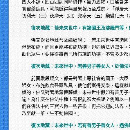
四大不調，四百四病同時俱作，氣力虛竭，口燥唇焦
食醫藥臥具，就能感得無量果報乃至成佛。「淨居天
忉利天（三）夜摩天（四）兜率天（五）樂變化天（
復次地藏：若未來世中，有諸國王及婆羅門等，
佛又對著地藏菩薩繼續說：「若未來世中有諸國
但能布施，而且更能將布施功德，迴向給法界眾生，
勸化眾生，要懂得將自己所布施的功德，不管多少都
復次地藏：未來世中，若善男子善女人，於佛法
前面數段經文，都是對著上等社會的國王、大臣
婦女，布施飲食醫藥臥具，使他們獲得安樂，這樣就
說的，佛又對著地藏菩薩說，未來世中假如有善男子
喻。為什麼在佛法中種少善根能獲大福呢？例如以一
們在佛法中的三寶去做一些善根！再把它迴向法界，
乃至獻一華，生不動佛國。」
復次地藏：未來世中，若有善男子善女人，遇佛