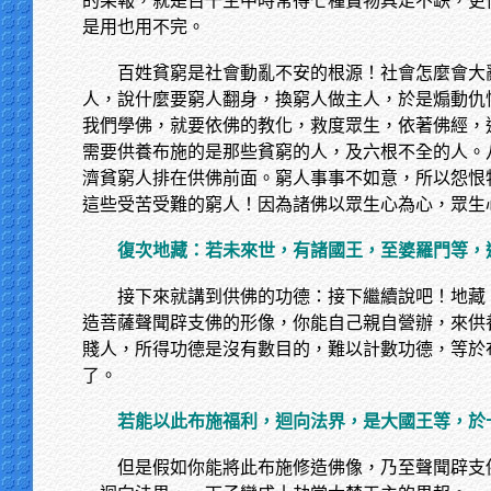
的果報，就是百千生中時常得七種寶物具足不缺，更
是用也用不完。
百姓貧窮是社會動亂不安的根源！社會怎麼會大
人，說什麼要窮人翻身，換窮人做主人，於是煽動仇
我們學佛，就要依佛的教化，救度眾生，依著佛經，
需要供養布施的是那些貧窮的人，及六根不全的人。
濟貧窮人排在供佛前面。窮人事事不如意，所以怨恨
這些受苦受難的窮人！因為諸佛以眾生心為心，眾生
復次地藏：若未來世，有諸國王，至婆羅門等，
接下來就講到供佛的功德：接下繼續說吧！地藏
造菩薩聲聞辟支佛的形像，你能自己親自營辦，來供
賤人，所得功德是沒有數目的，難以計數功德，等於
了。
若能以此布施福利，迴向法界，是大國王等，於
但是假如你能將此布施修造佛像，乃至聲聞辟支