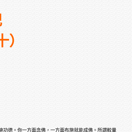
記
十）
施功德。你一方面念佛，一方面布施就能成佛。所謂較量