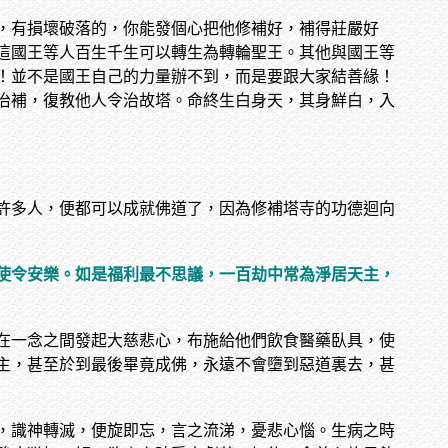
，有損壞破落的，你能發個心把他修補好，補得莊嚴好
這國王等人百生千生可以轉生為轉輪聖王。其他與國王等
！並不是國王自己的力量辦不到，而是要跟大家結善緣！
治補，復教他人令治故塔。命終生白身天，其身鮮白，入
許多人，便都可以成就佛道了，因為修補塔寺的功德迴向
使令安樂。如是福利最不思議，一百劫中常為淨居天主，
在一念之間發起大慈悲心，布施給他們飲食醫藥臥具，使
主，甚至於到最後畢竟成佛，永遠不會墮到惡道裏去，甚
，識神轉滅，便旋即忘，言之流涕，憂悲心惱。生病之時