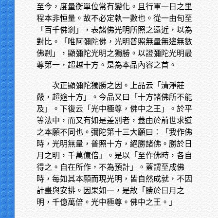
至今，度量衡單位常有變化。且行軍一日之里
程本非恒量。故不必定執一數也。從一由旬至
「百千佛剎」，表諸佛光明所照之遠近，以為
對比。「唯阿彌陀佛，光明普照無量無邊無數
佛剎」，顯彌陀光明之獨勝。以證彌陀光明最
尊第一，超越十方。是為本品內容之首。
次正顯彌陀獨勝之因。上品云「清淨莊
嚴，超逾十方」。今品又曰「十方諸佛所不能
及」。下復云「光中極尊，佛中之王」。於平
等法中，而又有如是差別者，蓋由於前世求道
之本願不同也。彌陀第十三大願曰：「我作佛
時，光明無量，普照十方，絕勝諸佛。勝於日
月之明，千萬億倍」。是以「至作佛時，各自
得之。自在所作，不為預計」。蓋謂至成佛
時，每如其本願而現光明，皆自然成就，不因
計畫與安排。因果如一，是故「勝於日月之
明，千億萬倍。光中極尊。佛中之王。」