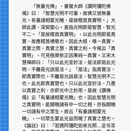
「無量光佛」，曇鸞大師《讚阿彌陀佛
偈》曰：「智慧光明不可量，故佛又號無量
光。有量諸相蒙光曉，是故稽首真實明。」大
師此讚，深契聖心。直指光明即是智慧，智光
不二。「是故稽首真實明」，以此光明即是真
實，故應稽首禮敬也。因此大經，唯一真實。
真實之際，真實之慧，真實之利。今偈云「真
實明」，可見極樂依正因果純一真實。又宋大
慧禪師曰：「只以此光宣妙法，是法即是此光
明，不離是光說是法。」「是法」指真實法，
即真實際也。不離是光說是法，智慧光明不二
也。此光即真實慧也。只以此光宣妙法，乃惠
以真實之利，亦即光中之妙用。是故《讚佛
偈》云「有量諸相蒙光曉」也。因此智慧光明
之真實明，能開曉諸有中一切之相，亦指開曉
一切諸有中之眾生。故云「有量諸相蒙光
曉」，一切眾生蒙此光益而曉了真實之慧也。
《論註》曰：「若遇阿彌陀如來光照
....是等眾