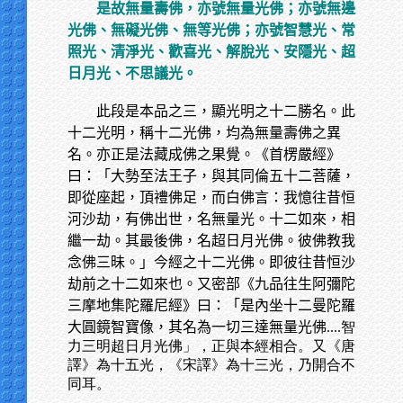
是故無量壽佛，亦號無量光佛；亦號無邊
光佛、無礙光佛、無等光佛；亦號智慧光、常
照光、清淨光、歡喜光、解脫光、安隱光、超
日月光、不思議光。
此段是本品之三，顯光明之十二勝名。此
十二光明，稱十二光佛，均為無量壽佛之異
名。亦正是法藏成佛之果覺。《首楞嚴經》
曰：「大勢至法王子，與其同倫五十二菩薩，
即從座起，頂禮佛足，而白佛言：我憶往昔恒
河沙劫，有佛出世，名無量光。十二如來，相
繼一劫。其最後佛，名超日月光佛。彼佛教我
念佛三昧。」今經之十二光佛。即彼往昔恒沙
劫前之十二如來也。又密部《九品往生阿彌陀
三摩地集陀羅尼經》曰：「是內坐十二曼陀羅
大圓鏡智寶像，其名為一切三達無量光佛
....智
力三明超日月光佛」，正與本經相合。又《唐
譯》為十五光，《宋譯》為十三光，乃開合不
同耳。