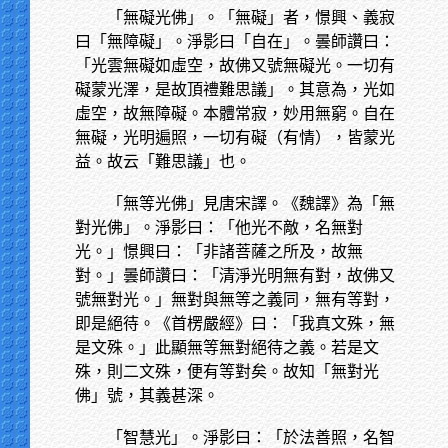
「無礙光佛」。「無礙」者，憬興、義寂
曰「無障礙」。淨影曰「自在」。曇師讚曰：
「光雲無礙如虛空，故佛又號無礙光。一切有
礙蒙光澤，是故頂禮難思議」。其意為，光如
虛空，故無障礙。本體常寂，妙用無窮。自在
無礙，光明遍照，一切有礙（有情），皆蒙光
益。故云「難思議」也。
「無等光佛」見唐宋譯。《魏譯》為「無
對光佛」。淨影曰：「他光不敵，名無對
光。」憬興曰：「非諸菩薩之所及，故無
對。」曇師讚曰：「清淨光明無有對，故佛又
號無對光。」無對與無等之義同，無有等對，
即是絕待。《首楞嚴經》曰：「我真文殊，無
是文殊。」此顯無等無對絕待之義。若是文
殊，則二文殊，便有等對矣。故知「無對光
佛」號，其義甚深。
「智慧光」。淨影曰：「於法善照，名智