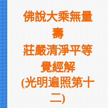
佛說大乘無量
壽
莊嚴清淨平等
覺經解
(光明遍照第十
二)