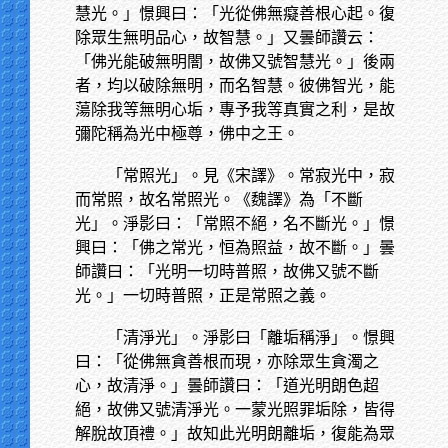
慧光。」憬興曰：「光從佛無癡善根心起。復
除眾生無明品心，故智慧。」又曇師讚云：
「佛光能破無明闇，故佛又號智慧光。」後兩
者，均以破除無明，而名智慧。彼佛智光，能
蕩除我等無明心垢，專予我等真實之利，是故
彌陀稱為光中極尊，佛中之王。
「常照光」。見《宋譯》。常寂光中，寂
而常照，故名常照光。《魏譯》為「不斷
光」。淨影曰：「常照不絕，名不斷光。」憬
興曰：「佛之常光，恒為照益，故不斷。」曇
師讚曰：「光明一切時普照，故佛又號不斷
光。」一切時普照，正是常照之義。
「清淨光」。淨影曰「離垢稱淨」。憬興
曰：「從佛無貪善根而現，亦除眾生貪濁之
心，故清淨。」曇師讚曰：「道光明朗色超
絕，故佛又號清淨光。一蒙光照罪垢除，皆得
解脫故頂禮。」故知此光明朗離垢，復能為眾