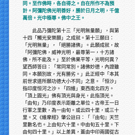
同。至作佛時，各自得之。自在所作不為預
計。阿彌陀佛光明善好，勝於日月之明，千億
萬倍。光中極尊。佛中之王。
此品乃彌陀第十三「光明無量願」，與第
十四「觸光安樂願」之成就。第十三願曰：
「光明無量」，「絕勝諸佛」。此願成就，故
「阿彌陀佛，威神光明，最尊第一，十方諸
佛，所不能及。」至於佛果平等，光明何異？
望西師答曰：「常同常別。諸佛妙德，內證雖
同。本願別故，光有勝劣。」此正經中「本其
前世求道所願功德大小不同」之意。「恒沙」
指印度恒河之沙。「四維」東西南北四方。
「頂上圓光」佛有頂光與身光，此指頂光。
「由旬」乃印度表示距離之單位。古帝王一日
行軍之里數，為一由旬。或云四十里，或三十
里。又《維摩經》肇公註曰：「『由旬』天竺
里數名也。上由旬六十里。中由旬五十里。下
由旬四十里。」以上差異，蓋由中印兩國從古