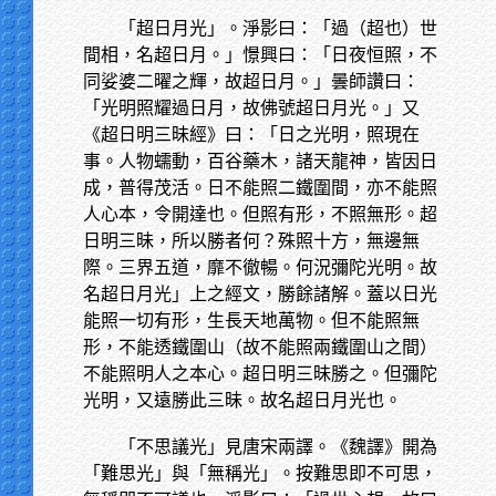
「超日月光」。淨影曰：「過（超也）世
間相，名超日月。」憬興曰：「日夜恒照，不
同娑婆二曜之輝，故超日月。」曇師讚曰：
「光明照耀過日月，故佛號超日月光。」又
《超日明三昧經》曰：「日之光明，照現在
事。人物蠕動，百谷藥木，諸天龍神，皆因日
成，普得茂活。日不能照二鐵圍間，亦不能照
人心本，令開達也。但照有形，不照無形。超
日明三昧，所以勝者何？殊照十方，無邊無
際。三界五道，靡不徹暢。何況彌陀光明。故
名超日月光」上之經文，勝餘諸解。蓋以日光
能照一切有形，生長天地萬物。但不能照無
形，不能透鐵圍山（故不能照兩鐵圍山之間）
不能照明人之本心。超日明三昧勝之。但彌陀
光明，又遠勝此三昧。故名超日月光也。
「不思議光」見唐宋兩譯。《魏譯》開為
「難思光」與「無稱光」。按難思即不可思，