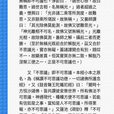
無稱即不可議也。淨影曰：「過世心想，故曰
難思。過世言相，名無稱光。」過者超過之
義。憬興曰：「光非諸二乘等所測度，故難
思。又非餘乘所堪說，故無稱。」又曇師讚
曰：「其光除佛莫能測，故佛又號難思光。」
「神光離相不可名，故佛又號無稱光。」光離
光相，故除佛莫測。曇師之解，攝前二者而更
勝。（至於無稱光既前合於解脫光，茲又合於
不思議光，實亦無礙。蓋諸譯開合有別，錯綜
不一，故顯差異。但其實質亦無二致。解脫乃
涅槃三德之一，正是不可思議也。）
又「不思議」即不可思議。本經小本之原
名，為《稱讚不可思議功德，一切諸佛所護念
經》。又《鼓音聲王陀羅尼經》曰：「爾時十
方恒沙諸佛，皆共讚彼安樂世界，所有佛法不
可思議。神通現代、種種方便不可思議。若能
有信如是之事，當知是人不可思議。所得業
報，亦不可思議。」又蓮池《疏鈔》釋「不可