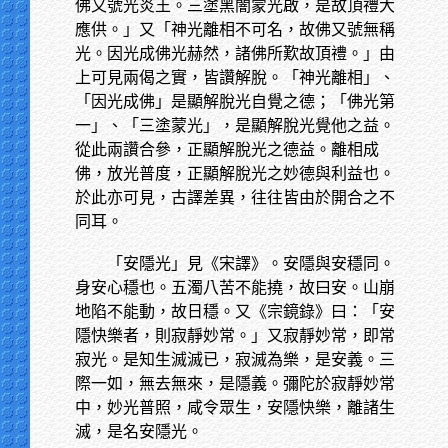
佛又號光炎王。三塗黑闇蒙光啟，是故頂禮大
應供。」又「神光離相不可名，故佛又號無稱
光。因光成佛光赫然，諸佛所歎故頂禮。」由
上可見兩偈之實，皆讚解脫。「神光離相」、
「因光成佛」是顯解脫光自覺之德；「佛光第
一」、「三塗蒙光」，是顯解脫光覺他之益。
從此兩讚合參，正顯解脫光之德益。離相成
佛，放光普度，正顯解脫光之妙德與利益也。
於此亦可見，古譯差異，往往皆由於開合之不
同耳。
「安隱光」見《宋譯》。安隱與安穩同。
身安心穩也。五濁八苦不能撓，故曰安。山崩
地陷不能動，故日穩。又《宗鏡錄》曰：「安
隱快樂者，則寂靜妙常。」又寂靜妙常，即常
寂光。是知生滅滅已，寂滅為樂，是安義。三
際一如，無去無來，是隱義。彌陀於寂靜妙常
中，妙光普照，咸令眾生，安隱快樂，離諸生
滅，是名安隱光。