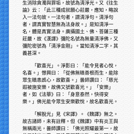
生消除貪濁與罪垢，故號為清淨光。又《往生
論》云：「此三種成就願心莊嚴，應知，略說
入一法句故。一法句者，謂清淨句。清淨句
者，謂真實智慧無為法身故。」是知清淨一
名，體是真實法身。廣攝國土、佛、菩薩三種
莊嚴，故《漢譯》彌陀名號為無量清淨佛，又
彌陀密號為「清淨金剛」。當知清淨二字，其
義甚深。
「歡喜光」。淨影曰：「能令見者心悅，
名喜。」憬興曰：「從佛無瞋善根而生，能除
眾生瞋恚慼心，故歡喜。」曇師讚曰：「慈光
遐被施安樂，故佛又號歡喜光。」「安樂」
者，如《法華》曰：「身意泰然，快得安
樂。」佛光能令眾生安樂歡悅，故名歡喜光。
「解脫光」見《宋譯》。《魏譯》無之。
故古諸師，未有註釋。但《魏譯》中有炎王與
無稱兩光，曇師讚曰：「佛光照耀最第一，故