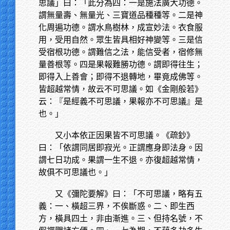
思議」曰：「此分為四：一是施法廣大功德。
謂無量壽、無量光、三寶道品種種等。二是神
化周遍功德。謂水鳥樹林，成宣妙法。衣食服
用，受用自然。眾生皆具相好神變等。三是信
受宿根功德。謂難信之法，能信受者，宿修無
量善根等。四是果報難勝功德。謂即得往生；
即得入上善會；即得不退轉地，畢竟成佛等。
皆超越常情，故云不可思議。如《金剛般若》
云：『是經義不可思議，果報亦不可思議』是
也。」
又小本依正因果皆不可思議。《疏鈔》
曰：「依謂同居即寂光。正謂應身即法身。因
謂七日功成。果謂一生不退。亦復超越常情，
故俱不可思議也。」
又《彌陀要解》曰：「不可思議，略有五
義：一、橫超三界，不俟斷惑。二、即生西
方，橫具四土，非由漸進。三、但持名號，不