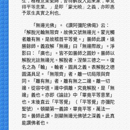
生，種種意業繫縛，皆得解脫入如來家，畢竟
得平等意業。」是即「蒙光曉」之義，亦即惠
予眾生真實之利也。
「無邊光佛」。《讚阿彌陀佛偈》云：
「解脫光輪無限齊，故佛又號無邊光。蒙光觸
者離有無，是故稽首平等覺。」曇師此讚，遠
勝餘師。義寂解「無邊」曰「無邊際故」。淨
影曰：「廣也」。皆不如曇師之圓妙。曇師以
解脫光註無邊光。解脫者，涅槃三德之一。復
名之為「輪」。輪者，圓具之義。表解脫之德
圓滿具足。「無限齊」者，離一切局限與齊
同。「離有無」者，離有無之二邊。離一切
邊，從容中道。邊中俱離，究竟解脫，是「無
邊」義也。亦即《論註》中「畢竟平等意業」
也。末後直云「平等覺」（「平等覺」亦彌陀
聖號）。頓顯第一義諦，畢竟平等，萬法一
如。曇師此讚，剖顯無邊光佛號之深義。此真
能讚佛者也。