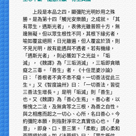
上段是本品之四，顯彌陀光明妙用之殊
勝。是為第十四「觸光安樂願」之成就。「其
有眾生，遇斯光者」，表佛光雖普照十方，無
邊無礙。但以眾生根性不同，其根下緣劣者，
喻如覆盆絕照，日光雖遍，但人覆盆於頂，則
不見光明，故有能遇與不遇者。若有機緣，
「遇斯光者」，則必獲如下之光益。「垢
滅」，《魏譯》為「三垢消滅」，三垢即貪瞋
癡之三毒。「善生」者，《十住毘婆沙論》
曰：「善根者不貪不恚不癡。一切善法從此三
生。」又《智度論卅》曰：「一切善法，皆從
三善法生增長。」是明「垢滅」則「善生」
也。又《魏譯》為「善心生焉」。善心者，以
慚愧之二法，及無貪等之三根，為善之自性。
與之相應而起之一切心、心所，名曰善心。今
約彌陀本願，則指對淨宗之真實信心也。「身
意」，即身、口、意三業。「柔軟」謂心柔和
而隨順於道。如《法華經》曰：「眾生既信