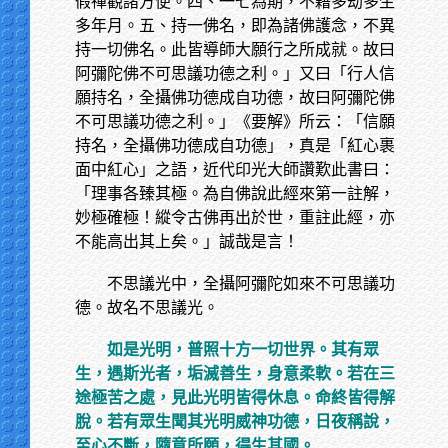
假禪觀諸方便。四、一七為期，不藉多劫多生
多年月。五、持一佛名，即為諸佛護念，不異
持一切佛名。此皆導師大願行之所成就。故曰
阿彌陀佛不可思議功德之利。」又曰「行人信
願持名，全攝佛功德成自功德，故曰阿彌陀佛
不可思議功德之利。」《要解》所云：「信願
持名，全攝佛功德成自功德」，真是「紅心裹
面中紅心」之語，近代印光大師讚歎此書曰：
「理事各臻其極。為自佛說此經來第一註解，
妙極確極！縱令古佛再出於世，重註此經，亦
不能高出其上矣。」誠哉是言！
不思議光中，全攝阿彌陀如來不可思議功
德。故名不思議光。
如是光明，普照十方一切世界。其有眾
生，遇斯光者，垢滅善生，身意柔軟。若在三
途極苦之處，見此光明皆得休息。命終皆得解
脫。若有眾生聞其光明威神功德，日夜稱說，
至心不斷，隨意所願，得生其國。