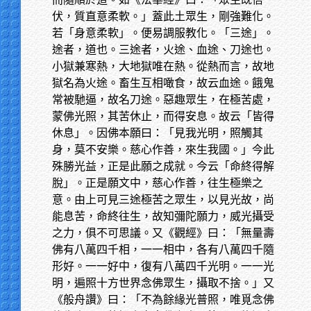
伏，質直意柔軟。」蓋此土眾生，剛強難化。
若「身意柔軟」。便易調服教化。「三途」。
途者，道也。三途者，火途、血途、刀途也。
小獄兼寒熱，大地獄唯在熱。從熱而言，故地
獄名為火途。畜生互相噉食，故云血途。餓鬼
常被馳逼，故名刀途。惡趣眾生，在極苦處，
蒙佛光照，其苦休止，而得安息。故云「皆得
休息」。因佛本願曰：「見我光明，照觸其
身，莫不安樂。慈心作善，來生我國。」今此
殊勝光益，正是此願之成就。今云「命終得解
脫」。正是願文中，慈心作善，往生極樂之
意。由上可見三途極苦之眾生，以見光故，尚
能息苦，命終往生，故知彌陀願力，威光攝受
之力，俱不可思議。又《觀經》曰：「無量壽
佛有八萬四千相，一一相中，各有八萬四千隨
形好。一一好中，復有八萬四千光明。一一光
明，遍照十方世界念佛眾生，攝取不捨。」又
《般舟讚》曰：「不為餘緣光普照，唯覓念佛