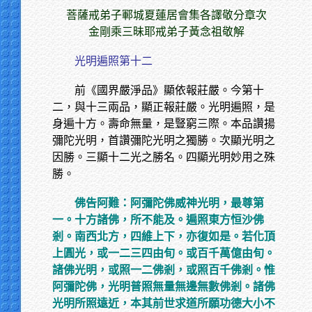
菩薩戒弟子鄆城夏蓮居會集各譯敬分章次
金剛乘三昧耶戒弟子黃念祖敬解
光明遍照第十二
前《國界嚴淨品》顯依報莊嚴。今第十
二，與十三兩品，顯正報莊嚴。光明遍照，是
身遍十方。壽命無量，是豎窮三際。本品讚揚
彌陀光明，首讚彌陀光明之獨勝。次顯光明之
因勝。三顯十二光之勝名。四顯光明妙用之殊
勝。
佛告阿難：阿彌陀佛威神光明，最尊第
一。十方諸佛，所不能及。遍照東方恒沙佛
剎。南西北方，四維上下，亦復如是。若化頂
上圓光，或一二三四由旬。或百千萬億由旬。
諸佛光明，或照一二佛剎，或照百千佛剎。惟
阿彌陀佛，光明普照無量無邊無數佛剎。諸佛
光明所照遠近，本其前世求道所願功德大小不