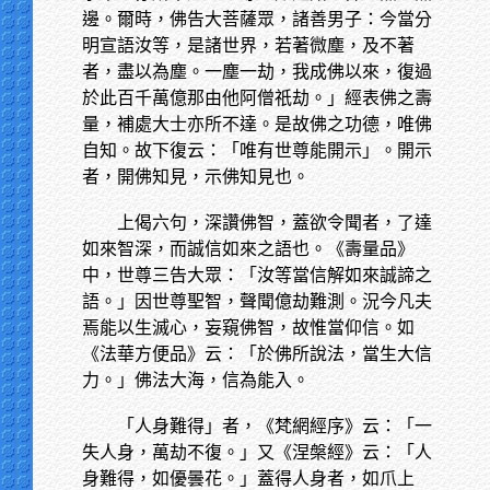
邊。爾時，佛告大菩薩眾，諸善男子：今當分
明宣語汝等，是諸世界，若著微塵，及不著
者，盡以為塵。一塵一劫，我成佛以來，復過
於此百千萬億那由他阿僧祇劫。」經表佛之壽
量，補處大士亦所不達。是故佛之功德，唯佛
自知。故下復云：「唯有世尊能開示」。開示
者，開佛知見，示佛知見也。
上偈六句，深讚佛智，蓋欲令聞者，了達
如來智深，而誠信如來之語也。《壽量品》
中，世尊三告大眾：「汝等當信解如來誠諦之
語。」因世尊聖智，聲聞億劫難測。況今凡夫
焉能以生滅心，妄窺佛智，故惟當仰信。如
《法華方便品》云：「於佛所說法，當生大信
力。」佛法大海，信為能入。
「人身難得」者，《梵網經序》云：「一
失人身，萬劫不復。」又《涅槃經》云：「人
身難得，如優曇花。」蓋得人身者，如爪上