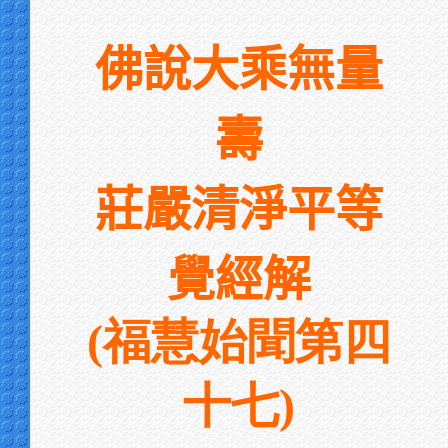
佛說大乘無量
壽
莊嚴清淨平等
覺經解
(福慧始聞第四
十七)