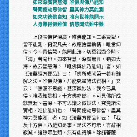
如來深廣智慧海
唯佛與佛乃能知
聲聞億劫思佛智
盡其神力莫能測
如來功德佛自知
唯有世尊能開示
人身難得佛難值
信慧聞法難中難
上段表佛智深廣，唯佛能知。二乘賢聖，
皆不能測，何況凡夫。故應捨盡執情，唯當仰
信。今幸具信慧，能聞此法，切莫錯過今時。
「海」者喻也。如來智慧，深廣無涯，猶如大
海，故云智慧海。「唯佛與佛乃能知」者，如
《法華經方便品》曰：「佛所成就第一希有難
解之法。唯佛與佛，乃能究盡諸法實相。」又
云：「無漏不思議，甚深微妙法，我今已具
得。唯我知是相。十方佛亦然」。可見佛所成
就無漏、甚深、不可思議之微妙法，究竟諸法
實相，唯佛能知也。「聲聞億劫思佛智，盡其
神力莫能測」者，如《法華方便品》云：「我
及十方佛，乃能知是事。是法不可示，言辭相
寂滅。諸餘眾生類，無有能得解。除諸菩薩