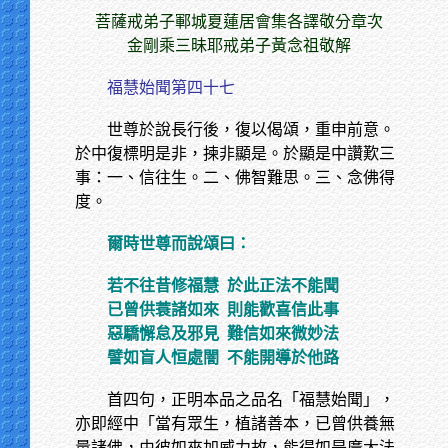
菩薩戒弟子鄆城夏蓮居會集各譯敬分章次
金剛乘三昧耶戒弟子黃念祖敬解
福慧始聞第四十七
世尊於說長行後，復以偈頌，重申前意。
於中復標明是非，揀非顯是。於顯是中讚歎三
事：一、信往生。二、佛智難思。三、念佛得
度。
爾時世尊而說頌曰：
若不往昔修福慧
於此正法不能聞
已曾供蓑諸如來
則能歡喜信此事
惡驕懈怠及邪見
難信如來微妙法
譬如盲人恒處闇
不能開導於他路
首四句，正明本品之品名「福慧始聞」，
亦即經中「當有眾生，植諸善本，已曾供養無
量諸佛，由彼如來加威力故，能得如是廣大法