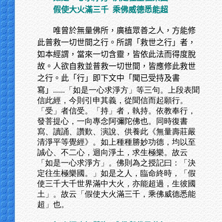
假使大火滿三千
乘佛威德悉能超
唯曾於無量佛所，廣植眾善之人，方能修
此普救一切世間之行。所謂「救世之行」者，
如本經謂，當來一切含靈，皆依此法而得度脫
故。人欲自救並普救一切世間，皆應修此救世
之行。此「行」即下文中「聞已受持及書
寫」
......「如是一心求淨方」等三句。上段表聞
信此經，今則引申其義，從聞信而起願行。
「受」者信受。「持」者，執持。依教奉行，
發菩提心，一向專念阿彌陀佛也。同時復書
寫、讀誦、讚歎、演說、供養此《無量壽莊嚴
清淨平等覺經》。如上種種勝妙功德，均以至
誠心、不二心，迴向淨土，求生極樂。故云
「如是一心求淨方」。佛則為之授記曰：「決
定往生極樂國。」如是之人，臨命終時，「假
使三千大千世界滿中大火，亦能超過，生彼國
土」。故云「假使大火滿三千，乘佛威德悉能
超」也。