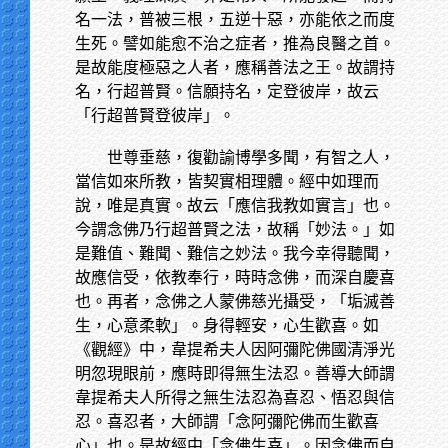
名一法，普被三根，五逆十惡，亦能依之而度
生死。譬如能愈不治之症者，推為良醫之首。
是故能度極惡之人者，應稱善法之王。故謂持
名，行超普賢。信願持名，定登彼岸，故云
「行超普賢登彼岸」。
世尊垂慈，復勸諭博學多聞，有智之人，
當信如來所教，皆契實相理體。經中如理而
說，唯是真實。故云「應信我教如實言」也。
今謂念佛乃行超普賢之法，故稱「妙法。」如
是難值、難聞、難信之妙法。我今幸得聽聞，
故應信受，依教奉行，時時念佛，而深自慶喜
也。再者，念佛之人蒙佛慈光攝受，「垢滅善
生，心意柔軟」。身得輕安，心生歡喜。如
《觀經》中，韋提希夫人因阿彌陀佛國清淨光
明忽現眼前，應時即得無生法忍。善導大師謂
韋提希夫人所得之無生法忍為喜忍、悟忍與信
忍。喜忍者，大師謂「念阿彌陀佛而生歡喜
心」也。是故經中「念佛生喜」。因念佛而自