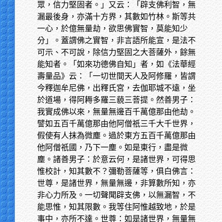
眾，信力堅固者。」又云：「辟支佛利智，無
漏最後身，亦滿十方界，其數如竹林。斯等共
一心，於億無量劫，欲思佛實智，莫能知少
分」。蓋謂佛之實智，非言語所能宣，是法不
可示、不可說，除信力堅固之大菩薩外，餘無
能知者。「如來功德佛自知」者，如《法華經
壽量品》云：「一切世間天人及阿修羅，皆謂
今釋迦牟尼佛，出釋氏宮，去伽耶城不遠，坐
於道場，得阿耨多羅三藐三菩提。然善男子：
我實成佛以來，無量無邊百千萬億那由他劫。
譬如五百千萬億那由他阿僧祇三千大千世界，
假使有人抹為微塵。過於東方五百千萬億那由
他阿僧祇國，乃下一塵。如是東行，盡是微
塵。諸善男子：於意云何，是諸世界，可得思
惟校計，知其數不？彌勒菩薩等，俱白佛言：
世尊，是諸世界，無量無邊，非算數所知，亦
非心力所及。一切聲聞辟支佛，以無漏智，不
能思惟，知其限數。我等住阿惟越致地，於是
事中，亦所不達。世尊：如是諸世界，無量無