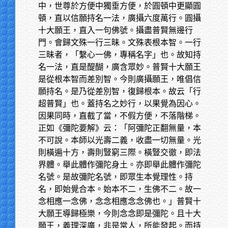
中，世尊於方便中獨垂方便，於圓頓中更顯圓
頓，直以信願持名一法，廣攝六度萬行。圓攝
十大願王，直入一句佛號。攝盡普賢無邊行
門。會歸文殊一行三昧。文殊表根本智。一行
三昧者，「繫心一佛，專稱名字」也。故知持
名一法，直是醍醐，廣含眾妙。普賢十大願王
是從根本智而差別智。今則廣攝願王，唯倡信
願持名。是乃從差別智，復歸根本。故云「行
超普賢」也。蓋持名之妙行，以果覺為因心。
因果同時，直截了當，不假方便，不落階梯。
正如《彌陀要解》云：「阿彌陀正翻無量，本
不可說。本師以光壽二義，收盡一切無量。光
則橫遍十方，壽則豎窮三際。橫豎交徹，即法
界體。舉此體作彌陀身土。亦即舉此體作彌陀
名號。是故彌陀名號，即眾生本覺理性。持
名，即始覺合本。始本不二，生佛不二。故一
念相應一念佛，念念相應念念佛也。」普賢十
大願王導歸極樂，今則念念即是彌陀。且十大
願王，義理深廣，非是常人，所能發起。而持