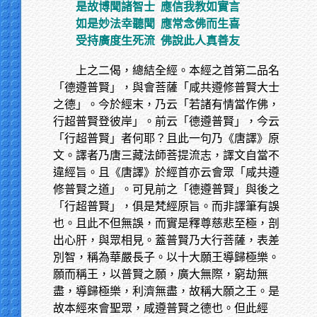
是故博聞諸智士
應信我教如實言
如是妙法幸聽聞
應常念佛而生喜
受持廣度生死流
佛說此人真善友
上之二偈，總結全經。本經之首第二品名
「德遵普賢」，與會菩薩「咸共遵修普賢大士
之德」。今於經末，乃云「若諸有情當作佛，
行超普賢登彼岸」。前云「德遵普賢」，今云
「行超普賢」者何耶？且此一句乃《唐譯》原
文。譯者乃唐三藏法師菩提流志，譯文自當不
違經旨。且《唐譯》於經首亦云會眾「咸共遵
修普賢之道」。可見前之「德遵普賢」與後之
「行超普賢」，俱是梵經原旨。而非譯筆有誤
也。且此不但無誤，而實是釋尊慈悲至極，剖
出心肝，與眾相見。蓋普賢乃大行菩薩，表差
別智，稱為華嚴長子。以十大願王導歸極樂。
願而稱王，以普賢之願，廣大無際，窮劫無
盡，導歸極樂，利濟無盡，故稱大願之王。是
故本經來會聖眾，咸遵普賢之德也。但此經