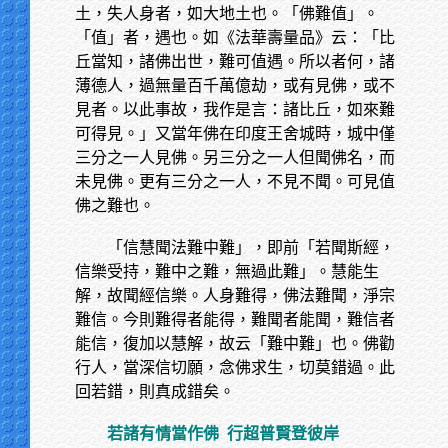
土，失人身者，如大地土也。「佛難值」。
「值」者，遇也。如《法華壽量品》云：「比
丘當知，諸佛出世，難可值遇。所以者何，諸
薄德人，過無量百千萬億劫，或有見佛，或不
見者。以此事故，我作是言：諸比丘，如來難
可得見。」又當年佛在印度王舍城時，城中僅
三分之一人見佛。另三分之一人但聞佛名，而
未見佛。更有三分之一人，不見不聞。可見值
佛之難也。
「信慧聞法難中難」，即前「若聞斯經，
信樂受持，難中之難，無過此難」。慧能生
解，故聞經信樂。人身難得，佛法難聞，淨宗
難信。今則難得者能得，難聞者能聞，難信者
能信，復加以慧解，故云「難中難」也。佛勸
行人，當深信切願，念佛求生，切莫錯過。此
回若錯，則真成錯矣。
若諸有情當作佛
行超普賢登彼岸