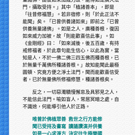
門，攝取受持。」其中「植諸善本」，即是
「往昔修福慧」。若非宿修，則「於此正法不
能聞」矣。「已曾供養諸如來」即前之「已曾
供養無量諸佛」。如是之人，廣種善根，復因
如來威力加被，故「則能歡喜信此事」。如
《金剛經》曰：「如來滅後，後五百歲，有持
戒修福者，於此章句能生信心，以此為實，當
知是人，不於一佛二佛三四五佛而種善根，已
於無量千萬佛所種諸善根。」故知能聞此最極
圓頓、究竟方便之淨土法門，聞而能歡喜信受
者，已於無量佛所修福修慧，種諸善根矣。
反之，一切惡濁驕慢懈怠及具邪見之人，
不能信此法門。喻如盲人，常居冥暗之處，自
不識途，何能導引他人於正路。
唯曾於佛植眾善
救世之行方能修
聞已受持及書寫
讀誦讚演并供養
如是一心求淨方
決定往生極樂國