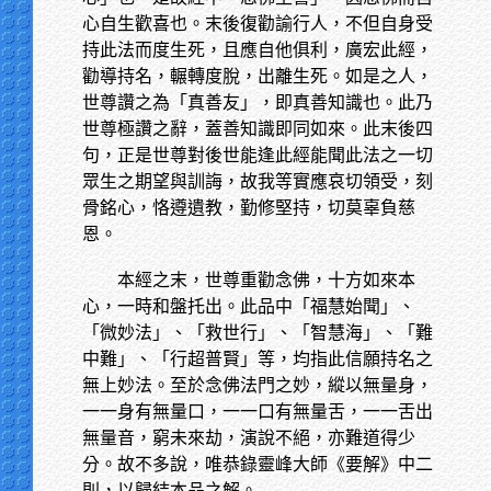
心自生歡喜也。末後復勸諭行人，不但自身受
持此法而度生死，且應自他俱利，廣宏此經，
勸導持名，輾轉度脫，出離生死。如是之人，
世尊讚之為「真善友」，即真善知識也。此乃
世尊極讚之辭，蓋善知識即同如來。此末後四
句，正是世尊對後世能逢此經能聞此法之一切
眾生之期望與訓誨，故我等實應哀切領受，刻
骨銘心，恪遵遺教，勤修堅持，切莫辜負慈
恩。
本經之末，世尊重勸念佛，十方如來本
心，一時和盤托出。此品中「福慧始聞」、
「微妙法」、「救世行」、「智慧海」、「難
中難」、「行超普賢」等，均指此信願持名之
無上妙法。至於念佛法門之妙，縱以無量身，
一一身有無量口，一一口有無量舌，一一舌出
無量音，窮未來劫，演說不絕，亦難道得少
分。故不多說，唯恭錄靈峰大師《要解》中二
則，以歸結本品之解。