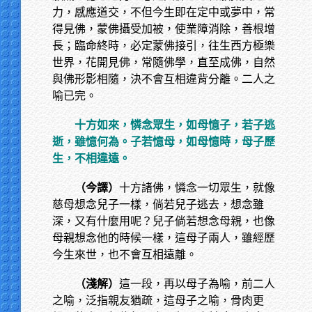
力，感應道交，不但今生即在定中或夢中，常
得見佛，蒙佛攝受加被，使業障消除，善根增
長；臨命終時，必定蒙佛接引，往生西方極樂
世界，花開見佛，常隨佛學，直至成佛，自然
與佛形影相隨，決不會互相違背分離。二人之
喻已完。
十方如來，憐念眾生，如母憶子，若子逃
逝，雖憶何為。子若憶母，如母憶時，母子歷
生，不相違遠。
（今譯）
十方諸佛，憐念一切眾生，就像
慈母想念兒子一樣，倘若兒子逃去，想念雖
深，又有什麼用呢？兒子倘若想念母親，也像
母親想念他的時候一樣，這母子兩人，雖經歷
今生來世，也不會互相遠離。
（淺解）
這一段，再以母子為喻，前二人
之喻，泛指親友猶疏，這母子之喻，骨肉更