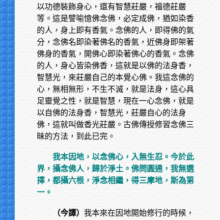
以功德裝飾身心，還有智慧莊嚴，福德莊嚴
等。這是譬喻憶佛念佛，必定成佛，猶如染香
的人，身上即有香氣。念佛的人，即得佛的氣
分，念佛名即染著佛名的香氣，近佛身即架著
佛身的香氣，開佛心即染著佛心的香氣。念佛
的人，身心皆染佛香，這就是以佛的法身香，
智慧光，來莊嚴自己的本覺心佛。我這念佛的
心，無相無形，不生不滅，就是法身，這心具
足靈覺之性，就是智慧，現在一心念佛，就是
以自佛的法身香，智慧光，莊嚴自心的法身
佛，這就叫做香光莊嚴。古佛傳授修習念佛三
昧的方法，到此已完。
我本因地，以念佛心，入無生忍。今於此
界，攝念佛人，歸於淨土。佛問圓通，我無選
擇，都攝六根，淨念相繼，得三摩地，斯為第
一。
（今譯）
我本來在因地開始修行的時候，