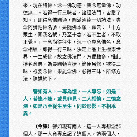
來、現在諸佛。念一佛功德，與念無量佛，功
德無二。若得一行三昧者，諸經法門，皆悉了
知。」即得念佛圓通，圓滿通達一切諸法。專
念阿彌陀佛名號，是隨佛本願，願云：「十方
眾生，聞我名號，乃至十念，若不生者，不取
正覺。」十念尚得往生，況一心專念佛名，念
念相續，即得一行三昧，決定上品上生極樂世
界，一生成佛。故念佛法門，方便雖多，惟此
持名念佛，為最圓頓直捷，簡便易修，欲得三
昧，祇要念佛，果能念佛，必得三昧。所修方
法，陳述於下。
譬如有人，一專為憶，一人專忘，如是二
人，若逢不逢，或見非見。二人相憶，二憶念
深，如是乃至從生至生，同於形影，不相乖
異。
（今譯）
譬如現有兩人，這一人專想念那
個人，那一人竟專忘記了這個人，這兩個人，