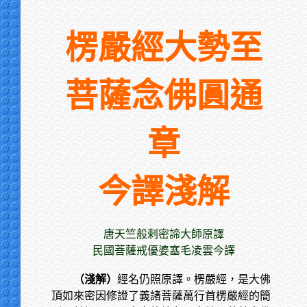
楞嚴經大勢至
菩薩念佛圓通
章
今譯淺解
唐天竺般剌密諦大師原譯
民國菩薩戒優婆塞毛凌雲今譯
（淺解）
經名仍照原譯。楞嚴經，是大佛
頂如來密因修證了義諸菩薩萬行首楞嚴經的簡