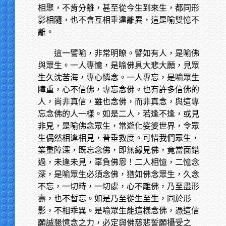
相聚，不肯分離，甚至從今生到來生，都同形
影相隨，也不會互相乖違離異，這是喻雙憶不
離。
這一譬喻，非常明瞭。譬如有人，是喻佛
與眾生。一人專憶，是喻佛具大悲大願，見眾
生久沈苦海，專心憐念。一人專忘，是喻眾生
障重，心不信佛，專忘念佛。也有許多信佛的
人，尚非真信，雖也念佛，而非真念，與這專
忘念佛的人一樣。如是二人，若逢不逢，或見
非見，是喻佛念眾生，常遊化娑婆世界，令眾
生偶然相逢相見，普垂救度。可惜我們眾生，
業重障深，既忘念佛，即無緣見佛，竟當面錯
過，未逢未見，辜負佛恩！二人相憶，二憶念
深，是喻眾生必須念佛，猶如佛念眾生，久念
不忘，一切時，一切處，心不離佛，乃至盡形
壽，也不暫忘。如是乃至從生至生，同於形
影，不相乖異。是喻眾生能這樣念佛，憑這信
願誠懇憶念之力，必定與佛慈悲誓願攝受之