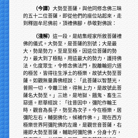
（今譯）
大勢至菩薩，與他同修念佛三昧
的五十二位菩薩，即從他們的座位站起來，走
到釋迦牟尼佛前，頂禮佛腳，恭敬對佛說：
（淺解）
這一段，是結集經家所敘菩薩禮
佛的儀式。大勢至，是菩薩的別號；大是最
大，勢是勢力，至是至極，因這位菩薩的勢
力，最大到了極點，用這最大的勢力，護持佛
法，化度眾生，令修念佛法門，脫離輪迴六道
的極苦，皆得往生淨土的極樂，故號大勢至菩
薩。如觀無量壽佛經說：「此菩薩以智慧光，
普照一切，令離三途，得無上力，是故號此菩
薩名大勢至。」三途，是地獄、餓鬼、畜生三
惡道。悲華經說：「往昔因中，彌陀作輪王
時，觀音為長子，勢至為次子。今在極樂，居
彌陀左右，輔弼佛化，候補作佛。」現在西方
極樂世界阿彌陀佛的左邊，是觀世音菩薩，右
邊即大勢至菩薩，輔助阿彌陀佛，分身十方，