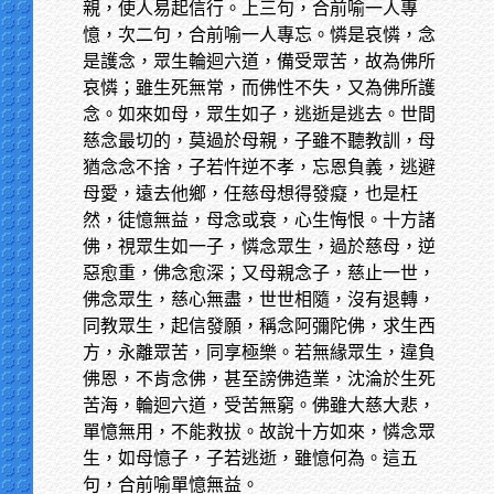
親，使人易起信行。上三句，合前喻一人專
憶，次二句，合前喻一人專忘。憐是哀憐，念
是護念，眾生輪迴六道，備受眾苦，故為佛所
哀憐；雖生死無常，而佛性不失，又為佛所護
念。如來如母，眾生如子，逃逝是逃去。世間
慈念最切的，莫過於母親，子雖不聽教訓，母
猶念念不捨，子若忤逆不孝，忘恩負義，逃避
母愛，遠去他鄉，任慈母想得發癡，也是枉
然，徒憶無益，母念或衰，心生悔恨。十方諸
佛，視眾生如一子，憐念眾生，過於慈母，逆
惡愈重，佛念愈深；又母親念子，慈止一世，
佛念眾生，慈心無盡，世世相隨，沒有退轉，
同教眾生，起信發願，稱念阿彌陀佛，求生西
方，永離眾苦，同享極樂。若無緣眾生，違負
佛恩，不肯念佛，甚至謗佛造業，沈淪於生死
苦海，輪迴六道，受苦無窮。佛雖大慈大悲，
單憶無用，不能救拔。故說十方如來，憐念眾
生，如母憶子，子若逃逝，雖憶何為。這五
句，合前喻單憶無益。