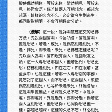
縱使偶然相逢，等於未逢，雖然相見，等於未
見，終難會晤。倘若這兩人互相想念，都越念
越深，這樣的久念不忘，必定從今生到來生，
都同形影相隨，不會互相違背分離。
（淺解）
這一段、是詳喻感應道交的念佛
方法，先說兩個譬喻，令易領會。譬是譬喻，
憶是想念，若逢、或見，是偶然相逢相見，不
逢、非見，即未逢、未見。念佛應怎樣念呢？
先以兩人為喻，譬如現有兩人，是指親友之
類，這一人專想念那個人，他若出門，想念更
慇，彷彿相逢相見，如在左右，如在眼前，甚
至夢中，也是這樣。若那一人專想別的事務，
竟忘記了這個人，而不想念，這兩個人，縱使
偶然相逢相見，也等於未逢未見，終難會晤，
這是喻單憶無益。念深是久念不忘。乖是乖
違，亦即違背。異是離異，亦即分離。倘若這
兩人互相想念，他想念你，也同你想念他一
樣，都越念越深，這樣的久念不忘，終必相見