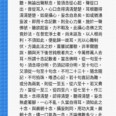
聽，無論出聲默念，皆須念從心起，聲從口
出，音從耳入。心口念得清清楚楚，耳根聽得
清清楚楚，如是攝心，妄念自息矣。如或猶湧
妄波，即用十念記數，則全心力量，施於一聲
佛號，雖欲起妄，力不暇及。此攝心念佛之究
竟妙法，在昔宏淨土者，尚未談及，以人根尚
利，不須如此，便能歸一故耳。光以心難制
伏，方識此法之妙，蓋屢試屢驗，非率爾臆
說，願與天下後世鈍根者共之，令萬修萬人去
耳。所謂十念記數者，當念佛時，從一句至十
句，須念得分明，仍須記得分明。至十句已，
又須從一句至十句念，不可二十三十，隨念隨
記，不可掐珠，唯憑心記。若十句直記為難，
或分為兩氣，則從一至五，從六至十。若又費
力，當從一至三，從四至六，從七至十，作三
氣念。念得清楚，認得清楚，聽得清楚，妄念
無處著腳，一心不亂，久當自得耳。須知此之
十念，與晨朝十念，攝妄則同，用功大異。晨
朝十念，儘一口氣為一念，不論佛數多少，此