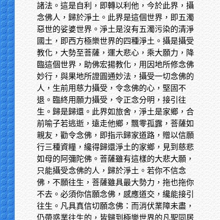
諸法。這是自利，即轉以利他，今於此界，攝
念佛人，歸於淨土。此界是這個世界，即五濁
惡世的娑婆世界。淨土是沒有五濁污染的清淨
國土，即西方極樂世界的四種淨土。攝是攝受
教化，大勢至菩薩，運大悲心，乘大願力，降
臨這個世界，助佛宏揚教化，用因地所修念佛
妙行，與果地所證圓通妙法，攝受一切念佛的
人，生前用慈力攝受，令念佛的心，堅固不
退。臨終用願力攝受，令正念分明，接引往
生。歸是歸還。此界如旅舍，淨土是家鄉，合
前喻子若逃逝，遠走他鄉，飄零孤露，菩薩如
親友，勸令念佛，即指示歸家道路，贈以信願
行三種資糧，纔得歸還淨土的家鄉，見到慈悲
如母的阿彌陀佛。菩薩雖有這樣的大悲大願，
只能攝受念佛的人，歸於淨土。若你不信念
佛，不願往生，菩薩雖具最大勢力，拖也拖你
不去。必須你信願念佛，感應道交，纔能接引
往生。凡具真信切願念佛：而消伏業障未盡，
仍帶惑業往生的，皆歸到極樂世界的凡聖同居