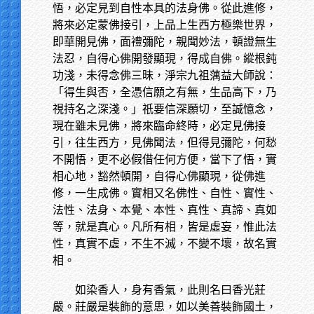
悟，必定見到自性本具的法身佛。從此進修，
將來必定蒙佛接引，上品上生西方極樂世界，
即華開見佛，面禮彌陀，親聞妙法，頓證無生
法忍，自得心佛開發顯現，得成自佛。縱根鈍
功淺，未得念佛三昧，淨宗九祖蕅益大師說：
「得生與否，全憑信願之有無，生品高下，乃
視持名之深淺。」祇要信深願切，至誠憶念，
現在雖未見佛，將來臨命終時，必定見佛接
引，往生西方，見佛聞法，但得見彌陀，何愁
不開悟，更不必假借任何方便，當下了悟，實
相心地，豁然頓開，自得心佛顯現，從佛進
修，一生成佛。實相又名佛性、自性、實性、
法性、法身、本覺、本性、真性、真諦、真如
等，就是真心。凡所有相，皆是虛妄，惟此法
性，真實不虛，不生不滅，不變不壞，故名實
相。
如染香人，身有香氣，此則名曰香光莊
嚴。莊嚴是裝飾的意思，如以美善裝飾國土，