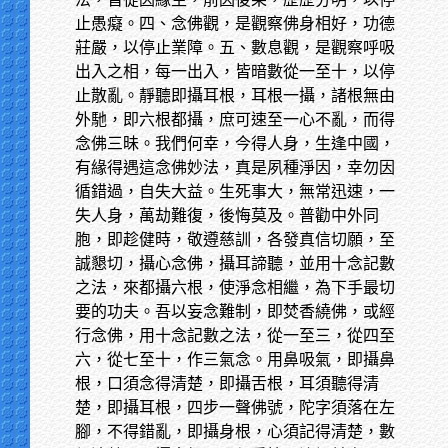
止愚癡。四、念佛觀，是觀察佛身相好，功德
莊嚴，以停止業障。五、數息觀，是觀察呼吸
出入之相，每一出入，皆暗數從一至十，以停
止散亂。靜聽即攝耳根，耳根一攝，諸根無由
外馳，即六根都攝，庶可速至一心不亂，而得
念佛三昧。我們何幸，今得人身，生逢中國，
有緣得遇這念佛妙法，真是夙種淨因，幸勿因
循錯過，自失大益。生死事大，無常迅速，一
失人身，萬劫難復，後悔莫及。普勸中外同
胞，即趁健時，敬遵慈訓，各發真信切願，至
誠懇切，攝心念佛，攝耳諦聽，並用十念記數
之法，來都攝六根，使淨念相繼，為下手最切
要的功夫。吾以妄念難制，即焚香繞佛，或經
行念佛，用十念記數之法，從一至三，從四至
六，從七至十，作三氣念。用鼻吸氣，即攝鼻
根，口須念得清楚，即攝舌根，耳須聽得清
楚，即攝耳根，四步一聲佛號，陀字須落在左
腳，不得錯亂，即攝身根，心須記得清楚，數