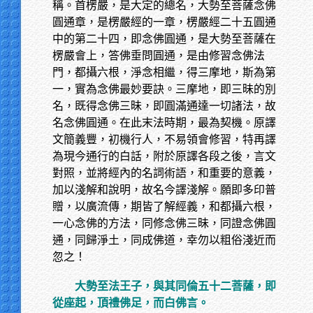
稱。首楞嚴，是大定的總名，大勢至菩薩念佛
圓通章，是楞嚴經的一章，楞嚴經二十五圓通
中的第二十四，即念佛圓通，是大勢至菩薩在
楞嚴會上，答佛垂問圓通，是由修習念佛法
門，都攝六根，淨念相繼，得三摩地，斯為第
一，實為念佛最妙要訣。三摩地，即三昧的別
名，既得念佛三昧，即圓滿通達一切諸法，故
名念佛圓通。在此末法時期，最為契機。原譯
文簡義豐，初機行人，不易領會修習，特再譯
為現今通行的白話，附於原譯各段之後，言文
對照，並將經內的名詞術語，和重要的意義，
加以淺解和說明，故名今譯淺解。願即多印普
贈，以廣流傳，期皆了解經義，和都攝六根，
一心念佛的方法，同修念佛三昧，同證念佛圓
通，同歸淨土，同成佛道，幸勿以粗俗淺近而
忽之！
大勢至法王子，與其同倫五十二菩薩，即
從座起，頂禮佛足，而白佛言。