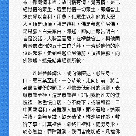
乘，都識情未盡；故同稱有情。覺有情，是已
經覺悟的眾生，還要覺悟一切眾生，即運智上
求佛覺以自利，用悲下化眾生以利他的大聖
人。頂是頭頂，禮是禮拜，佛是釋迦牟尼佛，
足是腳。白是稟白、陳述，即向上報告明白。
言是說話。大勢至菩薩，在楞嚴會上，與他同
修念佛法門的五十二位菩薩，一齊從他們的座
位站起來，走到釋迦牟尼佛前，頂禮佛腳，向
佛陳述。這是結集經家所敘。
凡是菩薩請法，或向佛陳述，必先身、
口、意三業至誠，一心恭敬，走向佛前，將自
身最高部份的頭頂，叩佛最低部份的兩腳，表
顯恭敬至極，這是恭敬禮。非同我們凡夫的傲
慢禮，常傲慢自居，心不謙下；或唱和禮，口
中同聲唱和，身雖隨人禮拜，頭不著地。這兩
種禮，毫無至誠，缺乏恭敬，惟逢場作戲，敷
衍了事，非真禮佛，雖終日禮拜，徒勞身形，
於心無益，罪障難消，我們皆應切戒。凡禮佛