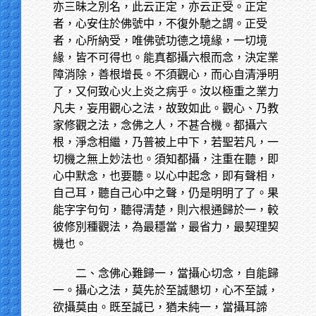
亦三昧之別名，此云正定，亦云正受。正定
者，心安住於佛號中，不復外馳之謂。正受
者，心所納受，唯佛號功德之境緣，一切境
緣，皆不可得也。能真都攝六根而念，決定業
障消除，善根增長。不須觀心，而心自清淨明
了，又何致心火上炎之病乎。汝以極重之業力
凡夫，妄用觀心之法，故致如此。觀心、乃教
家修觀之法，念佛之人，不甚合機。都攝六
根，淨念相繼，乃普被上中下，若聖若凡，一
切機之無上妙法也。須知都攝，注重在聽，即
心中默念，也要聽。以心中起念，即有聲相，
自己耳，聽自己心中之聲，仍是明明了了。果
能字字句句，聽得清楚，則六根通歸於一，較
彼修別種觀法，為最穩當，最省力，最契理契
機也。
二、念佛心難歸一，當攝心切念，自能歸
一。攝心之法，莫先於至誠懇切，心不至誠，
欲攝莫由。既至誠已，猶未純一，當攝耳諦