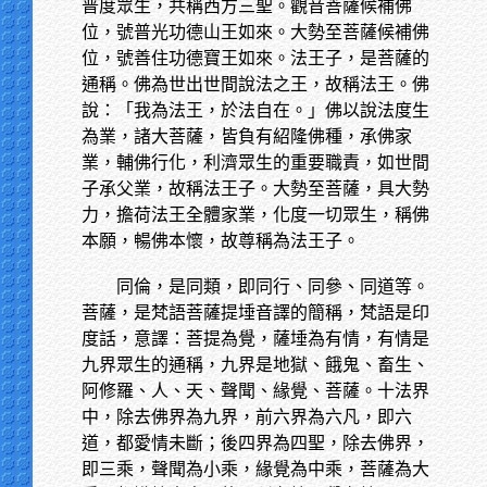
普度眾生，共稱西方三聖。觀音菩薩候補佛
位，號普光功德山王如來。大勢至菩薩候補佛
位，號善住功德寶王如來。法王子，是菩薩的
通稱。佛為世出世間說法之王，故稱法王。佛
說：「我為法王，於法自在。」佛以說法度生
為業，諸大菩薩，皆負有紹隆佛種，承佛家
業，輔佛行化，利濟眾生的重要職責，如世間
子承父業，故稱法王子。大勢至菩薩，具大勢
力，擔荷法王全體家業，化度一切眾生，稱佛
本願，暢佛本懷，故尊稱為法王子。
同倫，是同類，即同行、同參、同道等。
菩薩，是梵語菩薩提埵音譯的簡稱，梵語是印
度話，意譯：菩提為覺，薩埵為有情，有情是
九界眾生的通稱，九界是地獄、餓鬼、畜生、
阿修羅、人、天、聲聞、緣覺、菩薩。十法界
中，除去佛界為九界，前六界為六凡，即六
道，都愛情未斷；後四界為四聖，除去佛界，
即三乘，聲聞為小乘，緣覺為中乘，菩薩為大