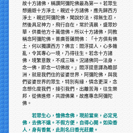
故十方諸佛，稱讚阿彌陀佛最為第一。若眾生
想遍遊十方淨土，親近十方諸佛，應先歸西方
淨土，親近阿彌陀佛，聞說妙法，得無生忍，
然後具足神力，飛行自在，常於清晨，盛眾妙
華，供養他方十萬億佛。所以十方諸佛，同教
稱念阿彌陀佛。普廣菩薩問佛：「十方俱有佛
土，何以獨讚西方？佛言：閻浮提人，心多雜
亂，令其專心一境，乃得往生。若念十方諸
佛，境繁意散，不成三昧。況諸佛同一法身，
念一佛，即念一切佛故。」閻浮提意譯為瞻部
洲，就是我們住的娑婆世界，阿彌陀佛，與我
們娑婆世界的眾生，特別有緣，憐念更深，念
念想化度我們，接引我們，出離苦海，往生樂
邦，從佛進修，共證佛果，故應專念阿彌陀
佛。
若眾生心，憶佛念佛，現前當來，必定見
佛，去佛不遠。不假方便，自得心開。如染香
人，身有香氣，此則名曰香光莊嚴。