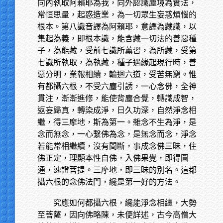
向內執取阿賴耶為我，向外認識塵境為實法，
常恒思量，起惑造業，為一切眾生妄惑煩惱的
根本。第八識音譯為阿賴耶，意譯為藏識，以
集起為義，即根本識，能含藏一切法的善惡種
子，為能藏，受前七識所薰習，為所藏，受第
七識所執取，為執藏，種子遇緣起現行時，善
惡分明，業報相續，輪迴六道，受苦無窮。惟
有都攝六根，不受六塵引誘，一心念佛，全神
貫注，漸漸進修，能使背塵合覺，轉識成智，
返妄歸真，轉染成淨，日久功深，自然淨念相
繼，得三摩地，斯為第一。雜念不生為淨，是
念而無念，一心繫佛為念，是無念而念，淨念
若能常相繼續，沒有間斷，事成念佛三昧，住
佛正定，理顯本性自佛，入佛果覺，即得圓
通，速證菩提。三摩地，即三昧的別名。這都
攝六根的念佛法門，纔是第一好的方法。
究應如何都攝六根，纔能淨念相繼，大勢
至菩薩，因向佛略陳，未便詳述，古今高僧大