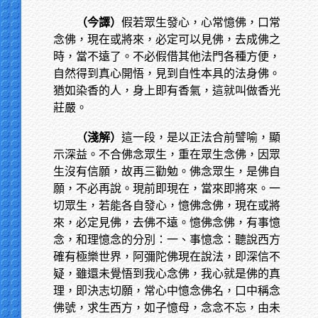
（今譯）
假若眾生發心，心常憶佛，口常
念佛，現在或將來，必定可以見佛，去成佛之
時，當不遠了。不必假借其他法門各種方便，
自然得到真心開悟，見到自性本具的法身佛。
猶如染香的人，身上即有香氣，這就叫做香光
莊嚴。
（淺解）
這一段，是以正法合前譬喻，顯
示深益。不合佛念眾生，重在眾生念佛，因眾
生沒有信願，故再三勸勉。佛念眾生，是佛自
願，不必再說。現前即現在，當來即將來。一
切眾生，若能各自發心，憶佛念佛，現在或將
來，必定見佛，去佛不遠。憶佛念佛，有事憶
念，和理憶念的分別：一、事憶念：聽說西方
確有極樂世界，阿彌陀佛現在說法，即深信不
疑，雖還未覺悟到我心念佛，我心就是佛的真
理，即決志切願，常心中憶念佛名，口中稱念
佛號，求生西方，如子憶母，念念不忘，由未