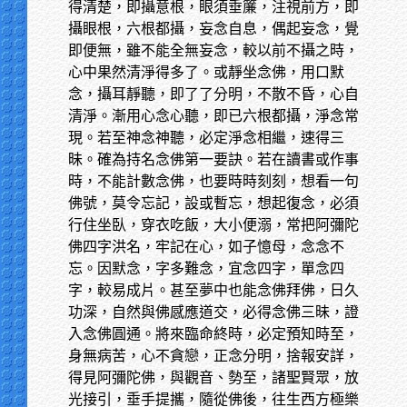
得清楚，即攝意根，眼須垂簾，注視前方，即
攝眼根，六根都攝，妄念自息，偶起妄念，覺
即便無，雖不能全無妄念，較以前不攝之時，
心中果然清淨得多了。或靜坐念佛，用口默
念，攝耳靜聽，即了了分明，不散不昏，心自
清淨。漸用心念心聽，即已六根都攝，淨念常
現。若至神念神聽，必定淨念相繼，速得三
昧。確為持名念佛第一要訣。若在讀書或作事
時，不能計數念佛，也要時時刻刻，想看一句
佛號，莫令忘記，設或暫忘，想起復念，必須
行住坐臥，穿衣吃飯，大小便溺，常把阿彌陀
佛四字洪名，牢記在心，如子憶母，念念不
忘。因默念，字多難念，宜念四字，單念四
字，較易成片。甚至夢中也能念佛拜佛，日久
功深，自然與佛感應道交，必得念佛三昧，證
入念佛圓通。將來臨命終時，必定預知時至，
身無病苦，心不貪戀，正念分明，捨報安詳，
得見阿彌陀佛，與觀音、勢至，諸聖賢眾，放
光接引，垂手提攜，隨從佛後，往生西方極樂