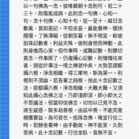
以一句佛為一念。彼唯晨朝十念則可，若二十
三十，則傷氣成病。此則念一句佛，心知一
句，念十句佛，心知十句，從一至十，縱日念
數萬，皆如是記。不但去妄，最能養神，隨快
隨慢，了無滯礙，從朝至暮，無不相宜，較彼
掐珠記數者，利益天殊，彼則身勞而神動，此
則身逸而心安。但作事時，或難記數，則懇切
直念。作事既了，仍復攝心記數，則憧憧往來
者，朋從於專注一境之佛號中矣。大勢至謂都
攝六根，淨念相繼，得三摩地，斯為第一。利
根則不須論，若吾輩之鈍根，捨此十念記數之
法，欲都攝六根，淨念相繼，大難大難。又須
知此攝心念佛之法，乃即淺即深，即小即大之
不思議法，但當仰信佛言，切勿以己見不及，
遂生疑惑，致多劫善根，由茲中喪，不能究竟
親獲實益，為可哀也。掐珠念佛，唯宜行住二
時，若靜坐養神，由手動故，神不能安，久則
受病。此十念記數，行住坐臥，皆無不宜。