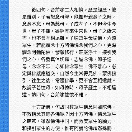
後四句，合前喻二人相憶。歷是經歷，違
是離別。子若想念母親，能如母親念子之時，
念念不忘，母為慈母，子成孝子，不但今生今
世，母子不離，雖經歷來生來世，母子之緣未
盡，也不會互相遠離。子喻眾生母喻佛，六道
眾生，若能體念十方諸佛憐念我們之心，更深
體念阿彌陀佛，發願修行，莊嚴淨土，接引我
們之心，各發真信切願，志誠念佛，如子憶
母，念念不忘，亦如佛念眾生，佛不離心，必
定與佛感應道交，自然今生常得見佛，蒙佛接
引，往生之後，常隨佛學，更不會互相遠離。
故說子若憶母，如母憶時，母子歷生，不相違
遠。這四句，合前喻雙憶不離。
十方諸佛，何故同教眾生稱念阿彌陀佛，
不教稱念其餘各佛呢？因十方諸佛，憐念眾生
之慈悲，雖然佛佛相同，而救度眾生的願力，
和接引眾生的方便，惟有阿彌陀佛超然殊勝，