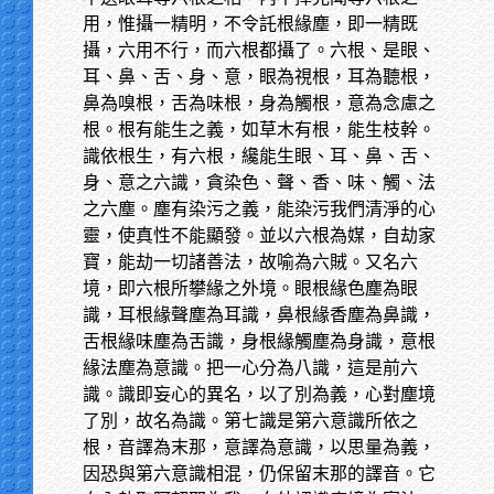
用，惟攝一精明，不令託根緣塵，即一精既
攝，六用不行，而六根都攝了。六根、是眼、
耳、鼻、舌、身、意，眼為視根，耳為聽根，
鼻為嗅根，舌為味根，身為觸根，意為念慮之
根。根有能生之義，如草木有根，能生枝幹。
識依根生，有六根，纔能生眼、耳、鼻、舌、
身、意之六識，貪染色、聲、香、味、觸、法
之六塵。塵有染污之義，能染污我們清淨的心
靈，使真性不能顯發。並以六根為媒，自劫家
寶，能劫一切諸善法，故喻為六賊。又名六
境，即六根所攀緣之外境。眼根緣色塵為眼
識，耳根緣聲塵為耳識，鼻根緣香塵為鼻識，
舌根緣味塵為舌識，身根緣觸塵為身識，意根
緣法塵為意識。把一心分為八識，這是前六
識。識即妄心的異名，以了別為義，心對塵境
了別，故名為識。第七識是第六意識所依之
根，音譯為末那，意譯為意識，以思量為義，
因恐與第六意識相混，仍保留末那的譯音。它