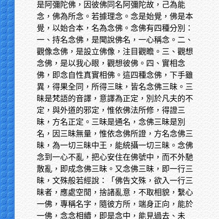
是阿彌陀佛，因彼佛同名阿彌陀故，己為能
念，佛為所念。若據理念。念是始覺，佛是本
覺，以始合本，名為念佛。念佛有四種分別：
一、持名念佛，是聞說佛名，一心稱念。二、
觀像念佛，是設立佛像，注目觀瞻。三、觀想
念佛，是以我心眼，觀想彼佛。四、實相念
佛，即念自性真實相佛。這四種念佛，下手雖
異，得果全同，所得三昧，皆名念佛三昧。三
昧是梵語的音譯，意譯為正定，別於凡夫的不
定，與外道的邪定，惟依佛法所修，得證三
昧，方名正定。三昧是通名，念佛三昧是別
名，因三昧無量，惟依念佛所證，方名念佛三
昧，為一切三昧中王，能統攝一切三昧。念佛
念到一心不亂，把心安住在佛號中，而不外馳
散亂，即成念佛三昧。又念佛三昧，即一行三
昧，文殊般若經說：「佛告文殊，欲入一行三
昧者，應處空閒，捨諸亂意，不取相貌，繫心
一佛，專稱名字，隨彼方所，端身正向，能於
一佛，念念相續，即是念中，能見過去、未