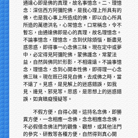
通達心即是佛的真理，故名事憶念。二、理憶
念：深信西方阿彌陀佛，是我心理上所具有的
佛，也是我心事上所造成的佛，即以自心所具
所造的萬德洪名，心常憶念，口常稱念，令不
暫忘，由通達佛即是心的真理，故名理憶念。
不論事憶念，理憶念，念到伏除煩惱，斷盡見
惑思惑，即得事一心念佛三昧。現在定中或夢
中，必定得見阿彌陀佛，蒙佛護念，常蒙法
益，自然與佛同於形影，不相違遠。不論事憶
念，理憶念，念到心開本性佛，即得理一心念
佛三昧。現在既已得見自佛，去成佛之時，當
不遠了。見惑，是見解上的迷惑錯誤，如我
見、邊見、邪見等。思惑，是思想上的迷惑錯
誤，如貪瞋癡慢疑等。
不假方便，自得心開。這持名念佛，即勝
異方便，一念相應一念佛，念念相應念念佛，
不必假借念佛法門的觀像、觀想，或其他法門
的參究、研教等各種方便，自然得到真心開