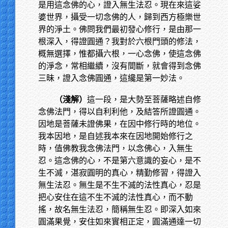
是用這念佛的心，證入無生法忍。現在來這娑
婆世界，攝受一切念佛的人，歸到西方極樂世
界的淨土。佛問我們最初發心修行，是由那一
根深入，得證圓通？我對於六根門頭的修法，
概無選擇，惟都攝六根，一心念佛，使這念佛
的淨念，常相繼續，沒有間斷，就會得到念佛
三昧，證入念佛圓通，這纔是第一妙法。
（淺解）
這一段，是大勢至菩薩略述自修
念佛法門，得以自利利他，及結答所證圓通。
因地是菩薩未證佛果，在因中修行時的地位。
我本因地，是自述我本來在因地開始修行之
時，值佛教我念佛法門，以念佛心，入無生
忍。這念佛的心，不是第六意識的妄心，是不
生不滅，湛寂圓明的真心，精勤修習，得證入
無生法忍。無生是不生不滅的法性真心，忍是
把心安住在這不生不滅的法性真心，而不動
搖，故名無生法忍，簡稱無生忍。即深入如來
圓滿果覺，安住如來實相正定，圓滿通達一切