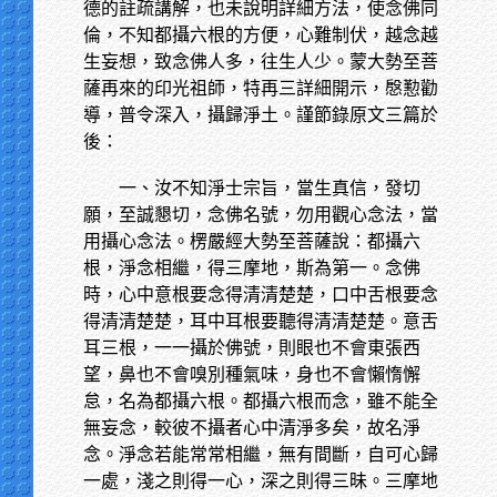
德的註疏講解，也未說明詳細方法，使念佛同
倫，不知都攝六根的方便，心難制伏，越念越
生妄想，致念佛人多，往生人少。蒙大勢至菩
薩再來的印光祖師，特再三詳細開示，慇懃勸
導，普令深入，攝歸淨土。謹節錄原文三篇於
後：
一、汝不知淨士宗旨，當生真信，發切
願，至誠懇切，念佛名號，勿用觀心念法，當
用攝心念法。楞嚴經大勢至菩薩說：都攝六
根，淨念相繼，得三摩地，斯為第一。念佛
時，心中意根要念得清清楚楚，口中舌根要念
得清清楚楚，耳中耳根要聽得清清楚楚。意舌
耳三根，一一攝於佛號，則眼也不會東張西
望，鼻也不會嗅別種氣味，身也不會懶惰懈
怠，名為都攝六根。都攝六根而念，雖不能全
無妄念，較彼不攝者心中清淨多矣，故名淨
念。淨念若能常常相繼，無有間斷，自可心歸
一處，淺之則得一心，深之則得三昧。三摩地