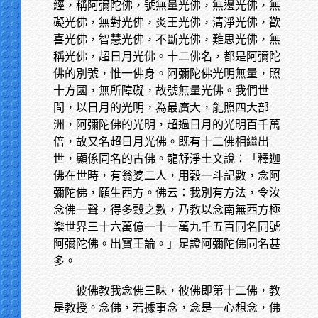
經，稱阿彌陀佛，號無量光佛，無邊光佛，無
礙光佛，無對光佛，炎王光佛，清淨光佛，歡
喜光佛，智慧光佛，不斷光佛，難思光佛，無
稱光佛，超日月光佛。十二佛名，都是阿彌陀
佛的別號，惟一佛身。阿彌陀佛光明無量，照
十方國，無所障礙，故號無量光佛。我們世
間，以日月的光明，為最廣大，能照四大部
洲，阿彌陀佛的光明，超過日月的光明百千萬
倍，故又名超日月光佛。既有十二佛相繼出
世，顯係同名的古佛。龍舒淨土文說：「釋迦
佛在世時，有翁婆二人，用穀一斗記數，念阿
彌陀佛，願生西方。佛云：我別有方法，令汝
念佛一聲，得多穀之數，乃教以念南無西方極
樂世界三十六萬億一十一萬九千五百同名同號
阿彌陀佛。出寶王論。」足證阿彌陀佛同名甚
多。
彼佛教我念佛三昧，彼佛即第十二佛，教
是教授。念佛，若據事念，念是一心想念，佛