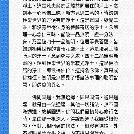
淨土，這是凡夫與佛菩薩共同居住的淨土。念
到事一心念佛三昧，斷盡見思二惑的，皆歸到
極樂世界的方便有餘淨土，這是聲聞、緣覺二
乘，和沒有證得法身的菩薩寄居的淨土。念到
理一心念佛三昧，豁破一品無明，證一分法
身，乃至破四十一品無明，位居等覺菩薩，皆
歸到極樂世界的實報莊嚴淨土，這是法身菩薩
所居的淨土。念到究竟之處，四十二品無明斷
盡的，歸到極樂世界的常寂光淨土，這是佛所
居的淨土，即候補佛位。這持名念佛，真是成
佛捷徑。無明是無照見了悟諸法事理的聰明智
慧，即愚癡的異名。
佛問圓通，我無選擇。圓是圓滿，通是通
達，就是由一法通達，其他一切諸法，無不圓
滿通達，故稱圓通。佛問我們最初發心修行之
時，是由那一根深入，得證圓通？我雖從根修
證，但對六根門頭的修法，一概沒有選擇，外
不選眼耳等六根之相，內不擇見聞等六根之