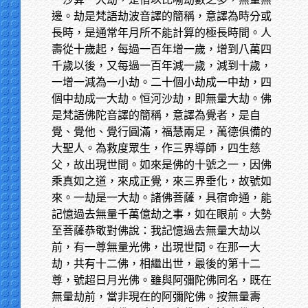
邊。劫是梵語劫波音譯的簡稱，意譯為時分或
長時，是通常年月所不能計算的極長時間。人
壽從十歲起，每過一百年增一歲，增到八萬四
千歲以後，又每過一百年減一歲，減到十歲，
一增一減為一小劫。二十個小劫成一中劫，四
個中劫成一大劫。恒河沙劫，即無量大劫。佛
是梵語佛陀音譯的簡稱，意譯為覺者，是自
覺、覺他、覺行圓滿，福慧兩足，萬德俱備的
大聖人。為救度眾生，作三界導師，四生慈
父，故出現世間。如來是佛的十號之一，因佛
乘真如之道，來成正覺，來三界垂化，故號如
來。一劫是一大劫。諸佛菩薩，具宿命通，能
記憶過去無量千萬億劫之事，如在眼前。大勢
至菩薩恭敬對佛說：我記憶過去無量大劫以
前，有一尊無量光佛，出現世間。在那一大
劫，共有十二佛，相繼出世，最後的第十二
尊，號超日月光佛。雖與阿彌陀佛同名，既在
無量劫前，當非現在的阿彌陀佛。按無量壽