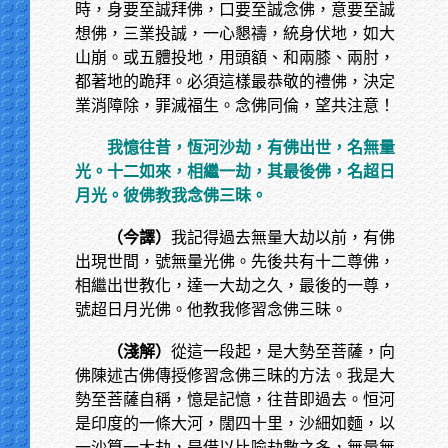
時，身要至誠拜佛，口要至誠念佛，意要至誠
想佛，三業投誠，一心懇禱，統身伏地，如大
山崩。或五體投地，用頭額、和兩膝、兩肘，
都著地的跪拜。必須這樣最恭敬的禮佛，決定
業消障除，罪滅福生。念佛同倫，望共注意！
我憶往昔，恆河沙劫，有佛出世，名無量
光。十二如來，相繼一劫，其最後佛，名超日
月光。彼佛教我念佛三昧。
（今譯）
我記得過去無量大劫以前，有佛
出現世間，號無量光佛。先後共有十二尊佛，
相繼出世教化，達一大劫之久，最後的一尊，
號超日月光佛。他教我修習念佛三昧。
（淺解）
從這一段起，是大勢至菩薩，向
佛陳述古佛傳授修習念佛三昧的方法。我是大
勢至菩薩自稱，憶是記憶，往昔即過去。恒河
是印度的一條大河，闊四十里，沙細如麵，以
一沙算一大劫，是借以比喻劫數之多，無量無