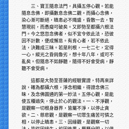
三、寶王隨息法門，具攝五停心觀。若能
隨息念佛，即攝數息念佛二觀。而攝心念佛，
染心漸可斷絕，瞋恚必不熾盛，昏散一去，智
慧現前，而愚癡可破矣。又即勢至都攝六根法
門。今之悠忽念佛者，似不宜令依此法，恐彼
因不計數，便成懈怠。有肯心者，若不依此
法，決難成三昧。若是利根，一七二七，定得
一心。縱光之昏鈍魯劣，想十年八年，或可不
亂矣。但隨息不如靜聽，隨得不好會受病，靜
聽不會受病。
這都是大勢至菩薩的經驗實證，特再來詳
說，確為都攝六根，淨念相繼，得證念佛三
昧，及念佛圓通的第一妙法。五停心觀，是能
使五種過失，停止於心的觀法。一、不淨觀，
是觀察一切根身器界，皆屬不淨，以停止貪
欲。二、慈悲觀，是觀察一切眾生痛苦可憐之
相，以停止瞋恚。三、因緣觀，是觀察一切
法，皆從因緣生，前因後果，歷歷分明，以停