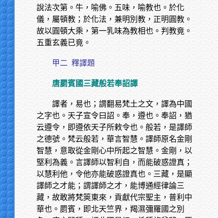
說法次第。牛，喻佛。五味，喻教也。於化
儀，屬頓教；於化法，兼明別教，正明圓教。
故以圓頓大乘，第一乳味為教相也。判教竟。
五重玄義已竟。
甲二
釋譯題
唐罽賓國三藏般若奉詔譯
譯者，易也；謂翻易梵土之文，譯為中國
之字也。天子宣令曰詔。奉，遵也。奉詔，猶
云遵令，即遵依天子所敕令也。般若，是譯師
之德號。梵云般若，華言智慧。譯師原名金剛
智慧，意取從金剛心中所起之智慧。金剛，以
堅利為義。言譯師以智利自，而能破惑證真；
以慧利他，令他亦能破惑證真也。三藏，是顯
譯師之才能；謂譯師之才，能博通經律論三
藏，故敢將梵筴東來，貢獻代宗聖主，普利中
華也。罽賓，即北天竺界，羯濕彌羅國之別