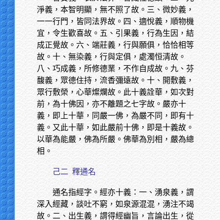
淨義，本智明顯，無不照了故。三、微妙義，
一一行門，皆同法界故。四、適悅義，順物機
宜，令生歡喜故。五、引果義，行為生因，結
成正覺故。六、端莊義，行與願俱，恰恰相等
故。十、無染義，行與定俱，處濁恒清故。
八、巧成義，所修德業，不作自成故。九、芬
馥義，眾德住持，流香彌遠故。十、開敷義，
眾行敷榮，心華燦爛故。此十義詮華，如次對
前，為十佛因，亦不離題之七字故。嚴亦十
義，即上十華，同嚴一佛，為嚴不同，即有十
義。又此十華，如此嚴前十佛，即是十義故。
以華為能嚴，佛為所嚴。佛華為別相，嚴為總
相。
己二
釋通名
通名指經字。經亦十義：一、湧泉義，謂
深入經藏，談吐不窮，如泉源混混，湧注不竭
故。二、出生義，謂得經幽旨，言論出生，從