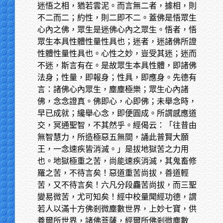
迷悟之相，猶若雲泥。而言無二者，據相，則
不二而二；約性，則二即不二。蓋佛是悟眾生
心內之佛，眾生是迷佛心內之眾生。悟者，悟
眾生本具性體性量性具也；迷者，迷諸佛所證
性體性量性具也。心性之妙，豈受其迷；迷而
不迷，斯言有在。是故眾生本具性體，即諸佛
法身；性量，即報身；性具，即應身。先德有
言：諸佛心內眾生，塵塵極樂；眾生心內諸
佛，念念證真。佛即心，心即佛；未舉念時，
早已成就；纔舉心念，即便圓成。所謂感應道
交，冥通聖智，不其然乎。經偈云：「往昔由
無智慧力，所造極惡五無間，誦此普賢大願
王，一念速疾皆消滅。」是拔地獄苦之力用
也。地獄極重之苦，尚能速疾消滅，其鬼畜修
羅之苦，不待言矣！惡道重苦尚拔，善道輕
苦，又不待言矣！六凡分段麤苦尚拔，而三聖
變易微苦，尤可知矣！經中校量聞經功德，謂
若人以滿十方佛剎微塵數世界，上妙七寶，供
養爾所世界，諸佛菩薩，經爾所佛剎微塵數