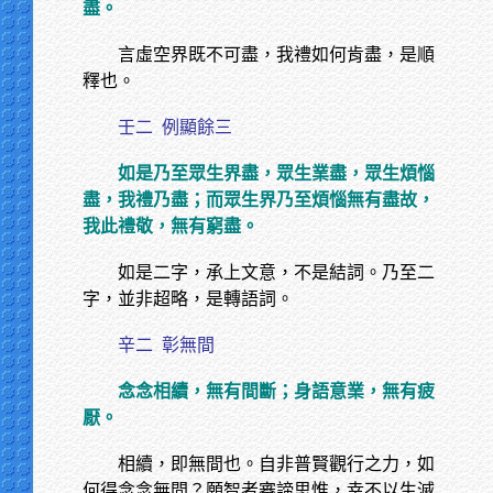
盡。
言虛空界既不可盡，我禮如何肯盡，是順
釋也。
壬二
例顯餘三
如是乃至眾生界盡，眾生業盡，眾生煩惱
盡，我禮乃盡；而眾生界乃至煩惱無有盡故，
我此禮敬，無有窮盡。
如是二字，承上文意，不是結詞。乃至二
字，並非超略，是轉語詞。
辛二
彰無間
念念相續，無有間斷；身語意業，無有疲
厭。
相續，即無間也。自非普賢觀行之力，如
何得念念無間？願智者審諦思惟，幸不以生滅