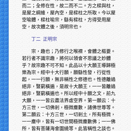
而二；全修在性，故二而不二。方之樑與柱，
是屋之綱維，屋內空，是樑柱之所取。今以屋
空喻體，樑柱喻宗，繇有樑柱，方得受用屋
空，故次體之後，須明宗也。
丁二
正明宗
宗，趣也；乃修行之喉襟，會體之樞要。
若行者不識宗趣，將何以領會不思議之妙體
乎？故宗趣不可不知。此品以十大願王導歸極
樂為宗。經中十大行願，願繇性發，行從性
起，一一行願，無非稱性之修德也。性德離過
絕非，豎窮橫遍，是故十大願王，一一皆離過
絕非，豎窮橫遍也。所以經中十願之文，前九
大願，一一皆云盡法界虛空界。第一願云：十
方三世，一切佛剎，極微塵數，諸佛世尊等。
第二願云：十方三世，一切剎土，所有極微，
一一塵中，皆有一切世間極微塵數佛；一一佛
所，皆有菩薩海會圍繞等。此皆稱性之談也。