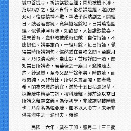
城中菩提寺，祈請講觀音經；閑恐被機不溥，
乃以病卻之，堅不肯行。後易講是經，遂欣然
允可。復慮精神不敷，挈法子炳瑞副之。開經
日，聽者若雲擁，竟無插足餘地。日常萬指圍
繞，似覺津津有味，如飲醍，人皆讚歎歡喜，
獲未曾有，豈非教被乘時也歟！自信持誦，不
唐捐也。講畢旅甬，一經月餘，每日持誦，覺
得當時所講詞句，儼然猶在唇吻之間。至臘月
初，乃取清涼疏、圭山鈔，首尾詳閱一過，始
知當日所講者，若華嶽之一塵耳。竊惟疏太
約，鈔過豐，至今又歷千餘年矣，時愈遠，而
根愈鈍，人非昔比，所以久置高閣，閱者幾
希。閑為求豐約適宜，遂於十五日拈毫起草，
採摭疏中精要言詞，按科疏釋，經前添以當日
所講之釋題玄義。為便初學，非敢謂以被時機
也；乃命名為輯要疏。如不以人廢言，未始非
供養海中之一滴也夫。時維
民國十六年，歲在丁卯，臘月二十三日擱