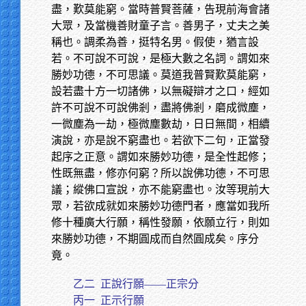
盡，歎莫能窮。當時普賢菩薩，告現前海會諸
大眾，及當機善財童子言。善男子，丈夫之美
稱也。調柔為善，挺特名男。假使，猶言設
若。不可說不可說，是極大數之名詞。謂如來
勝妙功德，不可思議。莫道我普賢歎莫能窮，
設若盡十方一切諸佛，以無礙辯才之口，經如
許不可說不可說佛剎，盡將佛剎，磨成微塵，
一微塵為一劫，極微塵數劫，日日無間，相續
演說，亦是說不窮盡也。若欲下二句，正當發
起序之正意。謂如來勝妙功德，是全性起修；
性既無盡，修亦何窮？所以說佛功德，不可思
議；縱佛口宣說，亦不能窮盡也。汝等現前大
眾，若欲成就如來勝妙功德門者，應當如我所
修十種廣大行願，稱性發願，依願立行，則如
來勝妙功德，不期圓成而自然圓成矣。序分
竟。
乙二 正說行願——正宗分
丙一
正示行願