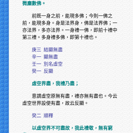
微塵數佛。
前既一身之前，能現多佛；今則一佛之
前，能現多身。身是法界身，佛是法界佛；一
亦法界，多亦法界。一身禮一佛，即前十禮中
第三禮。多身禮多佛，即第十禮也。
庚三
結顯無盡
辛一
顯無盡
壬一
別名虛空
癸一
反顯
虛空界盡，我禮乃盡；
意謂虛空原無有盡，禮亦無有盡也。今云
虛空世界設使有盡，故云反顯。
癸二
順釋
以虛空界不可盡故，我此禮敬，無有窮