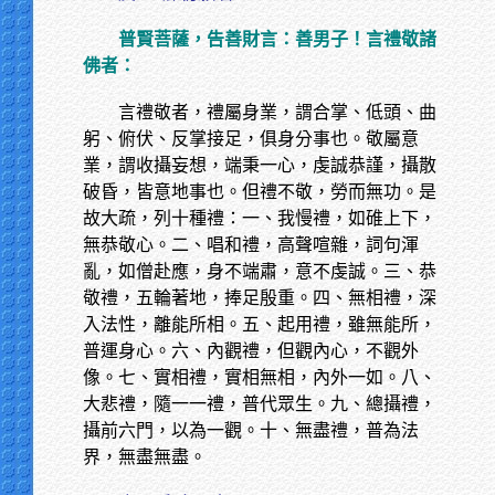
普賢菩薩，告善財言：善男子！言禮敬諸
佛者：
言禮敬者，禮屬身業，謂合掌、低頭、曲
躬、俯伏、反掌接足，俱身分事也。敬屬意
業，謂收攝妄想，端秉一心，虔誠恭謹，攝散
破昏，皆意地事也。但禮不敬，勞而無功。是
故大疏，列十種禮：一、我慢禮，如碓上下，
無恭敬心。二、唱和禮，高聲喧雜，詞句渾
亂，如僧赴應，身不端肅，意不虔誠。三、恭
敬禮，五輪著地，捧足殷重。四、無相禮，深
入法性，離能所相。五、起用禮，雖無能所，
普運身心。六、內觀禮，但觀內心，不觀外
像。七、實相禮，實相無相，內外一如。八、
大悲禮，隨一一禮，普代眾生。九、總攝禮，
攝前六門，以為一觀。十、無盡禮，普為法
界，無盡無盡。