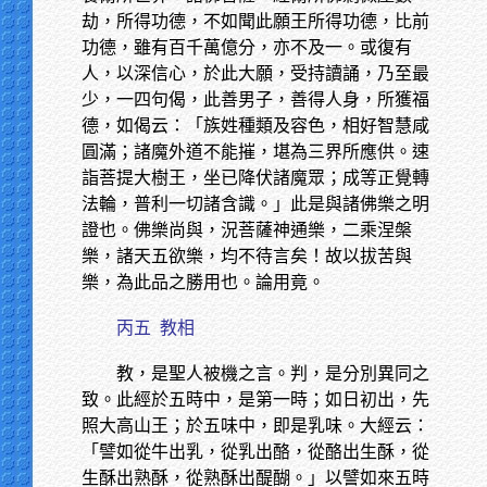
劫，所得功德，不如聞此願王所得功德，比前
功德，雖有百千萬億分，亦不及一。或復有
人，以深信心，於此大願，受持讀誦，乃至最
少，一四句偈，此善男子，善得人身，所獲福
德，如偈云：「族姓種類及容色，相好智慧咸
圓滿；諸魔外道不能摧，堪為三界所應供。速
詣菩提大樹王，坐已降伏諸魔眾；成等正覺轉
法輪，普利一切諸含識。」此是與諸佛樂之明
證也。佛樂尚與，況菩薩神通樂，二乘涅槃
樂，諸天五欲樂，均不待言矣！故以拔苦與
樂，為此品之勝用也。論用竟。
丙五
教相
教，是聖人被機之言。判，是分別異同之
致。此經於五時中，是第一時；如日初出，先
照大高山王；於五味中，即是乳味。大經云：
「譬如從牛出乳，從乳出酪，從酪出生酥，從
生酥出熟酥，從熟酥出醍醐。」以譬如來五時