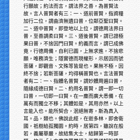
行願故；約法而言，謂法界之善，為普賢法
故。言人普賢者有三：一、道前普賢，指資糧
加行二位，謂曲濟無遺曰普，位鄰亞聖曰賢。
二、道中普賢，即登地以上位，謂德周法界曰
普，至善調柔曰賢。三、道後普賢，謂已證極
果曰普，不捨因門曰賢。約義而言，謂已成佛
竟，行德周備，自利已圓，上無求進，不捨悲
願，唯務濟生；隱實德而現權形，示居因而號
菩薩，即觀音、文殊等皆是也。果無不極，因
終不捨；若斯菩薩，均得稱普賢也。言法普賢
者有二：一、指體名普賢，謂妙體周遍曰普，
隨緣成德曰賢。二、約用名普賢，謂一即一切
曰普，一切即一曰賢。在一塵而廣大悉備，在
萬有而獨立不移；其體如是，其用亦然。以上
言能入也。能所契合，泯絕無寄，斯為真入
耳。品，類也。佛說此經，在逝多林，即舍衛
國，祇樹給孤獨園。約時，居第四，雖說在般
若，義屬華嚴，故結集大士，結歸第一時部