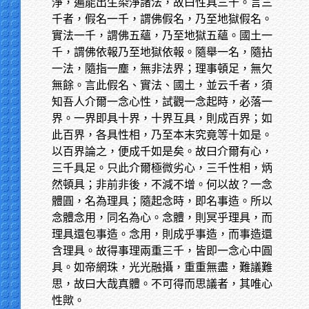
淨，遍能出生染淨諸法，故曰性具三千。言三
千者，假名一千，謂佛假名，乃至地獄假名。
實法一千，謂佛五蘊，乃至地獄五蘊。國土一
千，謂佛依報乃至地獄依報。隨舉一名，隨拈
一法，隨指一塵，無非法界；理事頓足，無欠
無餘。言此假名、實法、國土，並云千者，須
知吾人介爾一念心性，試觀一念起時，必落一
界。一界即具十界，十界互具，則成百界；如
此百界，各具性相，乃至本末究竟等十如是。
以百界論之，便成千如是矣。故曰介爾有心，
三千具足。只此介爾極微劣心，三千性相，炳
然頓具；非前非後，不減不增。何以故？一念
體圓，名為理具；隨起念時，即名事造。所以
念體念用，同名為心。念體，則冥乎理具，而
理具還包事造。念用，則成乎事造，而事造還
含理具。故得事理兩重三千，皆即一念心中圓
具。如帝網珠，光光融攝，重重無盡，難議難
思，故曰大哉真體。不可得而思議者，其唯心
性歟。