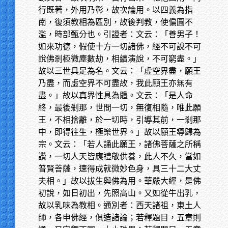
行既著，外用乃彰，故次論用。以四義為指
南，復須教相為區別，故後判教，使偏圓不
濫，時部甄分也。引證者：文云：「善男子！
如來功德，假使十方一切諸佛，經不可說不可
說佛剎極微塵數劫，相續演說，不可窮盡。」
故以三世具足為名。文云：「虛空界盡，願王
乃盡，而虛空界不可盡故，我此願王亦無有
盡。」故以真界性具為體。文云：「是人命
終，最後剎那，世間一切，無復相隨，唯此願
王，不相捨離，於一切時，引導其前，一剎那
中，即得往生，極樂世界。」故以願王導歸為
宗。文云：「若人誦此願王，諸佛菩薩之所稱
讚，一切人天皆應禮敬供養，此人不久，當如
普賢菩薩，速得成就微妙色身，具三十二大丈
夫相。」故以拔生與佛為用。華嚴大經，是佛
初說，如日初出，先照高山。又如從牛出乳，
故以乳味為教相。通別者：西天諸祖，東土人
師，各申佛經，俱造諸論；若釋題目，五章則