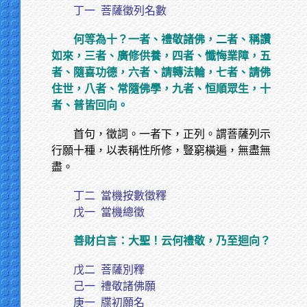
丁一
菩薩徵列名數
何等為十？一者、禮敬諸佛，二者、稱讚
如來，三者、廣修供養，四者、懺悔業障，五
者、隨喜功德，六者、請轉法輪，七者、請佛
住世，八者、常隨佛學，九者、恒順眾生，十
者、普皆回向。
首句，徵詞。一者下，正列。謂菩薩列示
行願十種，以表稱性所修，豎窮橫遍，無盡無
盡。
丁二
當機按數徵釋
戊一
當機總徵
善財白言：大聖！云何禮敬，乃至迴向？
戊二
菩薩別釋
己一
禮敬諸佛願
庚一
牒初願名