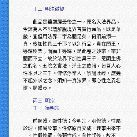
丁三
明決微疑
此品是華嚴經最後之一，原名入法界品。
今譯為入不思議解脫境界普賢行願品。既是華
嚴，宜但用法界二字為體足矣，何須前添一
真，後加性具三千耶？以別行品，貴在願王，
導歸極樂；而願王導歸，是此卷之妙宗。宗非
體而不立，故於法界下加性具三千，意顯生佛
之假名、五陰之實法、淨土之依報，皆吾人心
性本具之三千。俾修淨業人，讀誦此經，庶幾
不起外求之念。須知一真法界，即心性之異名
爾。顯體竟。
丙三
明宗
丁一
須明宗
前顯體，顯性德；今明宗，明修德。性屬
於理，修屬於事。性修原自交成，理事由來不
二。性假修顯，修藉性成。全性起修，故不二