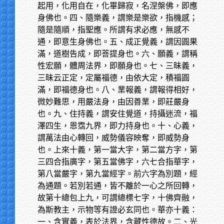
起用，化用自在，化畢歸寂，名涅槃佛，即應
身佛也。四、隨樂義，謂樂是樂欲，指機感；
隨是隨順，指聖應。所謂有求必應，無感不
通，即意生身佛也。五、成正覺義，謂因圓果
滿，道樹告成，即菩提身也。六、願義，謂稱
性宏願，體周法界，即願身也。七、三昧義，
三昧云正定，定屬福德，由依大定，積福圓
滿，即福德身也。八、業報義，謂報得相好，
微妙難思，用嚴法身，由因善業，即莊嚴身
也。九、住持義，謂安住覺道，持攝迷流，福
澤四生，恩霑九界，即力持身也。十、心義，
謂萬法由心轉回，威勢儀容映奪，即威勢身
也。上來十義，第一當大字，第二當方字，第
三四合指廣字，第五當佛字，六七合指華字，
第八當嚴字，第九當經字。前六字為別題，經
為通題。若別若通，皆不離於一心之所回轉，
故第十總包上九，可謂總標七字，十佛齊融，
為斯教主，示物等有證必玄同也。華亦十義：
一、含實義，表於法界，含藏性德故。二、光