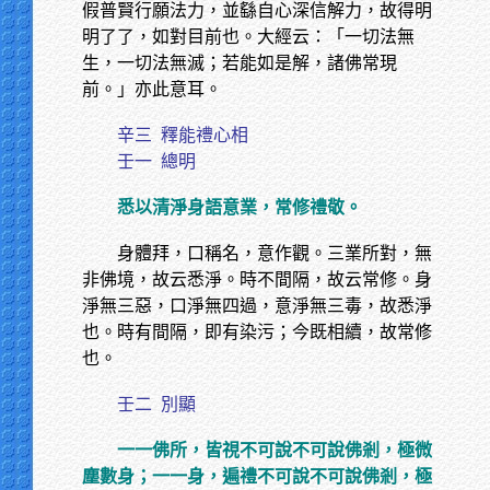
假普賢行願法力，並繇自心深信解力，故得明
明了了，如對目前也。大經云：「一切法無
生，一切法無滅；若能如是解，諸佛常現
前。」亦此意耳。
辛三
釋能禮心相
壬一
總明
悉以清淨身語意業，常修禮敬。
身體拜，口稱名，意作觀。三業所對，無
非佛境，故云悉淨。時不間隔，故云常修。身
淨無三惡，口淨無四過，意淨無三毒，故悉淨
也。時有間隔，即有染污；今既相續，故常修
也。
壬二
別顯
一一佛所，皆視不可說不可說佛剎，極微
塵數身；一一身，遍禮不可說不可說佛剎，極