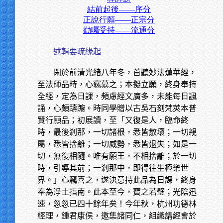
結前起後——序分
正說行願——正宗分
勸囑受持——流通分
述輯要疏緣起
閑於前清光緒八年冬，首聽妙法蓮華經，
至法師品時，心竊慕之；本擬立願，終身奉持
全經，定為日課，頻慮經文廣多，未能每日諷
誦，心頗躊躕。時同學贈以古吳石刻梵莢本普
賢行願品；初展讀，至「又復是人，臨命終
時，最後剎那，一切諸根，悉皆散壞；一切親
屬，悉皆捨離；一切威勢，悉皆退失；如是一
切，無復相隨。唯有願王，不相捨離；於一切
時，引導其前；一剎那中，即得往生極樂世
界。」心竊喜之，遂決意持此品為日課，終身
奉為淨土指南。此本至今，寶之若璧；光陰迅
速，忽忽已四十餘年矣！今年秋，杭州功德林
經理，鍾君康侯，邀集諸同仁，組織講經會於