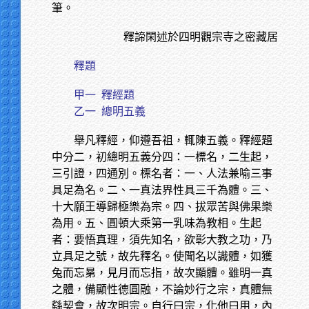
筆。
釋諦閑述於四明觀宗寺之密藏居
釋題
甲一
釋經題
乙一 總明五義
舉凡釋經，仰遵吾祖，輒陳五義。釋經題
中分二，初總明五義分四：一標名，二生起，
三引證，四通別。標名者：一、人法兼喻三事
具足為名。二、一真法界性具三千為體。三、
十大願王導歸極樂為宗。四、拔眾苦與佛果樂
為用。五、圓頓大乘第一乳味為教相。生起
者：要悟真理，須先知名，欲彰大教之功，乃
立具足之號，故先釋名。使聞名以識體，如獲
兔而忘晜，見月而忘指，故次顯體。雖明一真
之體，備顯性德圓融，不論妙行之宗，真體無
繇契會，故次明宗。自行曰宗，化他曰用，內