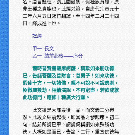
名。唐言賤種，謂此國最初，係種族貧賤，原
非王種之貴族也。此經梵筴，自唐代宗貞元十
二年六月五日起首翻譯，至十四年二月二十四
日，譯成進上也。
譯經
甲一
長文
乙一
結前起後——序分
爾時普賢菩薩摩訶薩，稱歎如來勝功德
已，告諸菩薩及善財言：善男子！如來功德，
假使十方，一切諸佛，經不可說不可說佛剎，
極微塵數劫，相續演說，不可窮盡。若欲成就
此功德門，應修十種廣大行願。
此文雖是大部最後一品，而文義三分宛
然。此段文結前起後，即當品之發起序。初二
句，結前所說已畢。謂說偈稱讚如來殊勝功
德，大概如是而已。告諸下二行，重宣佛德無