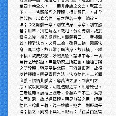
至四十卷全文，一一無非能詮之文言。就茲言
下，一一皆顯所詮之理體；得此體已，方能全
性起修，以修合性。前之釋名一章，總詮三
法；今之顯體一章，別在法身。宗章，別在般
若；用章，別在解脫。教相，分別總別，故於
釋名之後，須先顯體也。體義有三：一者禮體
義。體雖法身，必具二德，雖具二德，還屬法
身。具二德，故非縱；屬法身，故非橫；不縱
不橫，故成妙體。妙體貴極，諸法中尊，一切
萬行之所歸趣，無量功德之所莊嚴，種種言辯
之所詮顯；猶眾星拱北辰，群流歸東海，故須
以禮釋體。明是貴極之法，法身德也。二者體
底義。謂悟此體者，窮萬法之源，到實相之
底，故以底釋體。明是透徹之宗，般若德也。
三者達義。謂得此體者，會萬殊而不二，遍眾
法而無遺，故以達釋體。明是無礙之用，解脫
德也。綜此三義，為一妙體。迷之，則歷劫長
淪；悟之，則當下具足。經云：「往昔由無智