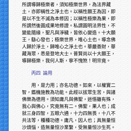
所謂導歸極樂者，須知極樂世界，為法界藏
土，亦即稱性之淨土也。以稱性願王為因，即
是以不生不滅為本修因；以稱性極樂為果，即
所謂然後圓成果地修證。私謂圓明法界性，不
變能隨緣，聖凡與淨穢，皆依心變造。十大願
王，繇心發也；極樂世界，唯心土也。導念佛
人歸於淨土，歸唯心之淨土也。華嚴善財，華
藏海眾，悉是登地大士。普賢尚以十大願王，
導歸極樂，我何人斯，寧不愧煞！明宗竟。
丙四
論用
用，是力用；亦名功德。如來，以權實二
智，鑑機施教為功能。此經以拔眾生苦，與諸
佛樂為德用。須知庸凡與佛聖，迷悟雖有殊，
我心與佛心，究竟無有二。佛聖，果人也；成
就三身四智，五眼六通，十力四無畏，十八不
共法等，種種功德。庸凡，因人也；具無量恒
沙煩惱，造無量恒沙業繫，受無量恒沙生死。