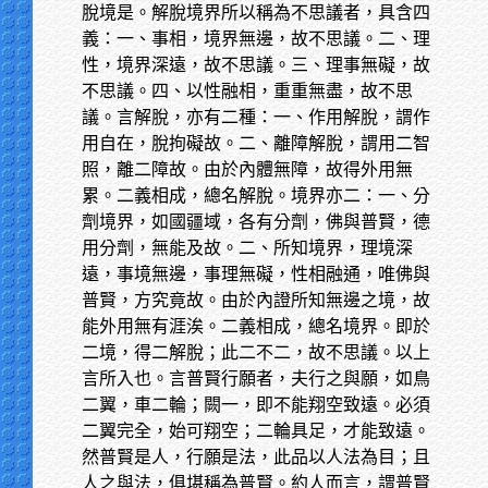
脫境是。解脫境界所以稱為不思議者，具含四
義：一、事相，境界無邊，故不思議。二、理
性，境界深遠，故不思議。三、理事無礙，故
不思議。四、以性融相，重重無盡，故不思
議。言解脫，亦有二種：一、作用解脫，謂作
用自在，脫拘礙故。二、離障解脫，謂用二智
照，離二障故。由於內體無障，故得外用無
累。二義相成，總名解脫。境界亦二：一、分
劑境界，如國疆域，各有分劑，佛與普賢，德
用分劑，無能及故。二、所知境界，理境深
遠，事境無邊，事理無礙，性相融通，唯佛與
普賢，方究竟故。由於內證所知無邊之境，故
能外用無有涯涘。二義相成，總名境界。即於
二境，得二解脫；此二不二，故不思議。以上
言所入也。言普賢行願者，夫行之與願，如鳥
二翼，車二輪；闕一，即不能翔空致遠。必須
二翼完全，始可翔空；二輪具足，才能致遠。
然普賢是人，行願是法，此品以人法為目；且
人之與法，俱堪稱為普賢。約人而言，謂普賢