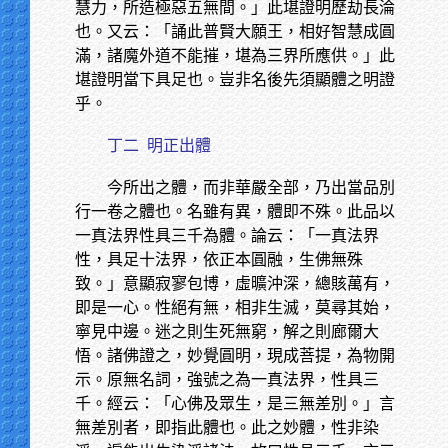
慧力，所造極惡五無間。」此堪證明歷劫長淪
也。又云：「誦此普賢大願王，相好智慧成圓
滿，諸魔外道不能摧，堪為三界所應供。」此
堪證明當下具足也。豈非名後先須顯體之明證
乎。
丁二
明正出體
今所出之體，而非華嚴全部，乃出當品別
行一卷之體也。名雖有異，體即不殊。此品以
一真法界性具三千為體。論云：「一真法界
性，具足十法界，依正本圓融，生佛無殊
致。」意顯寂寥包博，虛曠沖深，總賅萬有，
即是一心。性絕有無，相非生滅，莫尋其始，
寧見中邊。迷之則生死無窮，解之則廊爾大
悟。諸佛證之，妙覺圓明，現成菩提，為物開
示。原無名詞，強號之為一真法界，性具三
千。經云：「心佛及眾生，是三無差別。」言
無差別者，即指此體也。此之妙體，性非染