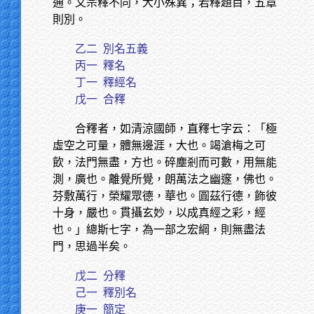
通。又宗釋不同，大小殊異；若釋題目，五章
則別。
乙二
別名五義
丙一
釋名
丁一
釋經名
戊一
合釋
合釋者，如清涼國師，直釋七字云：「極
虛空之可量，體無邊涯，大也。竭滄梅之可
飲，法門無盡，方也。碎塵剎而可數，用無能
測，廣也。離覺所覺，朗萬法之幽邃，佛也。
芬敷萬行，榮耀眾德，華也。圓茲行德，飾彼
十身，嚴也。貫攝玄妙，以成真經之彩，經
也。」總斯七字，為一部之宏綱，則無盡法
門，思過半矣。
戊二
分釋
己一
釋別名
庚一
簡定