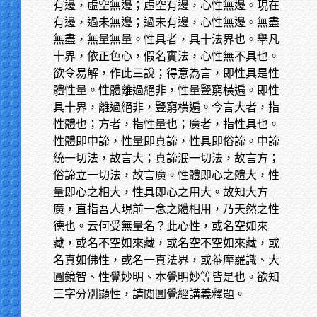
有邊，虛空無邊；虛空有邊，心性無邊。現在
有邊，過未無邊；過未有邊，心性無邊。無盡
無盡，無量無量。性具者，具十法界也。舉凡
十界，依正色心，假名實法，心性無不具也。
欲令易解，作此三說；得意為言，即性具是性
體性量。性體離過絕非，性量豎窮橫遍。即性
具十界，離過絕非，豎窮橫遍。今言大者，指
性體也；方者，指性量也；廣者，指性具也。
性體即中諦，性量即真諦，性具即俗諦。中諦
統一切法，故言大；真諦泯一切法，故言方；
俗諦立一切法，故言廣。性體即心之體大，性
量即心之相大，性具即心之用大。故知大方
廣，直指吾人現前一念之體相用，乃天然之性
德也。云何受無量名？此心性，或名空如來
藏，或名不空如來藏，或名空不空如來藏，或
名真如佛性，或名一真法界，或菴摩羅識、大
圓鏡智、性覺妙明、本覺明妙等皆是也。欲知
三字分別顯性，請閱圓覺經講義釋題。