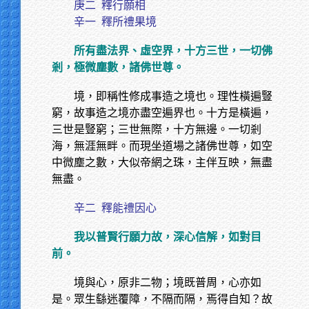
庚二
釋行願相
辛一
釋所禮果境
所有盡法界、虛空界，十方三世，一切佛
剎，極微塵數，諸佛世尊。
境，即稱性修成事造之境也。理性橫遍豎
窮，故事造之境亦盡空遍界也。十方是橫遍，
三世是豎窮；三世無際，十方無邊。一切剎
海，無涯無畔。而現坐道場之諸佛世尊，如空
中微塵之數，大似帝網之珠，主伴互映，無盡
無盡。
辛二
釋能禮因心
我以普賢行願力故，深心信解，如對目
前。
境與心，原非二物；境既普周，心亦如
是。眾生繇迷覆障，不隔而隔，焉得自知？故