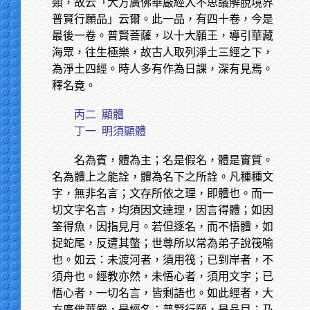
類，故云「大方廣佛華嚴經入不思議解脫境界
普賢行願品」云爾。此一品，有四十卷，今是
最後一卷。普賢菩薩，以十大願王，導引華藏
海眾，往生極樂，故古人取列淨土三經之下，
為淨土四經。時人多有作為日課，深有見焉。
釋名竟。
丙二
顯體
丁一
明須顯體
名為賓，體為主；名是假名，體是實質。
名為體上之能詮，體為名下之所詮。凡種種文
字，無非名言；文存所依之理，即體也。而一
切文字名言，均須因文達理，因言得體；如因
筌得魚，因指見月。若但逐名，而不悟體，如
捉蛇尾，反遭其螫；世尊所以常為弟子說筏喻
也。如云：未渡河者，須用筏；已到岸者，不
須舟也。經教亦然，未悟心者，須用文字；已
悟心者，一切名言，皆剩語也。如此經者，大
方廣佛華嚴，是經名；普賢行願，是品目；乃