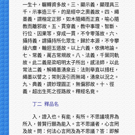
一生十，輾轉資多故。三、顯示義，顯理具三
千，示事造三千，的是經中之奧義故。四、繩
墨義，謂楷定正邪，如木隨繩而正直，喻心隨
教而離邪故。五、貫穿義，教中事理、智斷、
行位、因果等，穿成一貫，不令零落故。六、
攝持義，謂攝持所化眾生，歸於本源，不令攀
緣六塵，輪迴五道故。以上六義，依佛地論。
七、常義，萬古常規故。八、法義，千葉同軌
故。此二義是梁昭明太子所出，感法師，以此
常法二義，解繩墨湧泉云：法則舉直以措枉，
繩墨以譬之；常則汲引而無竭，湧泉以況之。
九、典義，謂妙理圓正，無偏邪故。十、徑
義，超出生死之徑路故。釋經名竟。
丁二
釋品名
入，證入也。有能，有所。不思議境界為
所入，普賢行願為能入。言不思議者，心言罔
及故。問：何法心言罔及為不思議？答：即解