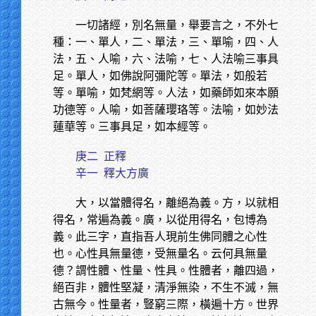
一切諸經，別名無量，舉要言之，不外七
種：一、單人，二、單法，三、單喻，四、人
法，五、人喻，六、法喻，七、人法喻三事具
足。單人，如佛說阿彌陀等。單法，如般若
等。單喻，如梵網等。人法，如藥師如來本願
功德等。人喻，如菩薩瓔珞等。法喻，如妙法
蓮華等。三事具足，如本經等。
庚二
正釋
辛一
釋大方廣
大，以當體得名，離絕為義。方，以就相
得名，常遍為義。廣，以從用得名，包博為
義。此三字，直指吾人現前生佛同體之心性
也。心性具無量德，受無量名。云何具無量
德？謂性體、性量、性具。性體者，離四過，
絕百非，體性堅凝，清淨無染，不生不滅，無
古無今。性量者，豎窮三際，橫遍十方。世界