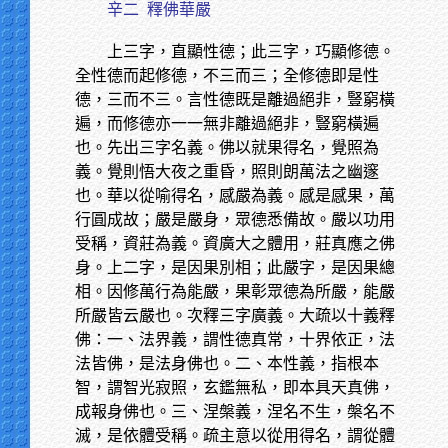
辛二
釋佛華嚴
上三字，直顯性德；此三字，巧顯修德。
全性德而起修德，不三而三；全修德即是性
德，三而不三。言性德既是離過絕非，豎窮橫
遍，而修德亦一一無非離過絕非，豎窮橫遍
也。先出三字名義。佛以就果得名，覺照為
義。覺則悟大夜之重昏，照則朗萬法之幽邃
也。華以從喻得名，感嚴為義。感是感果，萬
行圓成故；嚴是嚴身，眾德悉備故。嚴以功用
受稱，資莊為義。資廣大之體用，莊真應之佛
身。上二字，是因果別相；此嚴字，是因果總
相。因修萬行為能嚴，果彰眾德為所嚴，能嚴
所嚴皆云嚴也。次釋三字廣義。大疏以十義釋
佛：一、法界義，謂性德真常，十界依正，法
法皆佛，是法身佛也。二、本性義，指根本
智，謂智光寂照，玄鑑無私，即本具天真佛，
成報身佛也。三、涅槃義，涅名不生，槃名不
滅，是依體受稱。疏主意以從用得名，謂從體