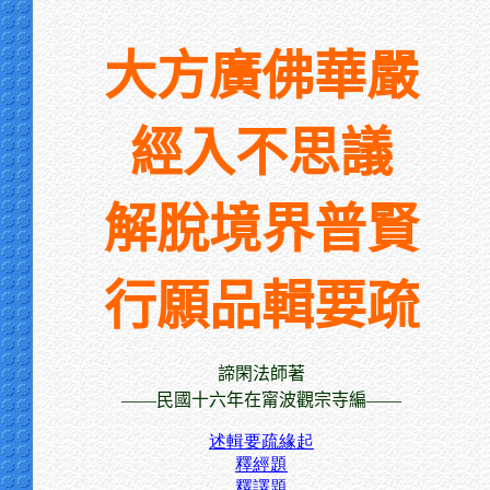
大方廣佛華嚴
經入不思議
解脫境界普賢
行願品輯要疏
諦閑法師著
——民國十六年在甯波觀宗寺編——
述輯要疏緣起
釋經題
釋譯題