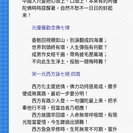
中國人只要把心頭上、口頭上、本來有的阿彌
陀佛時時提醒著，自然不愁不一日日的好起
來！
元優曇勸念佛七律
委骸回視積如山，別淚翻成四海瀾；
世界到頭終有壞，人生彈指有何歡？
成男作女經千遍，帶角披毛歷萬端；
不向此生生淨土，投胎一錯悔時難！
宋一元西方詠七絕 四首
西方化主度迷情，佛力功持道易成，撒手
便成無異路，最初一步要分明！
西方有路少人登，一句彌陀最上乘，把手
牽他行不得，但當自肯乃相應！
西方故國早回還，人命無常呼吸間，有限
光陰當愛惜，今生蹉過出頭難！
西方急急早修時，生死無常不可期，窗外