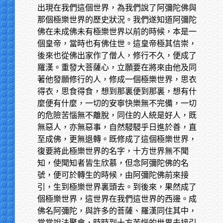
出現在我們這個世界，為我們說了阿彌陀佛與
那個極樂世界的歷史狀況。我們遂知道阿彌陀
佛在未成佛未有極樂世界以前的時候，本是一
個皇帝，當時也有佛住世。這皇帝極其信崇，
後來也從佛出家作了僧人，修行不久，便成了
羅漢。重發大菩薩心，立願要在將來由他及同
著他發願修行的人，修成一個極樂世界，思衣
得衣，思食得食，想到那裏便到那裏，想有什
麼便有什麼，一切的安寧快樂無不完備，一切
的危險苦惱無不離脫，同住的人統是好人，既
無惡人，亦無惡事，自然駸駸乎日進於善，直
至成佛，更無退轉。既修成了這個極樂世界，
復要將此極樂世界的名字，十方世界無不聞
知，使聞知者皆生欣慕，但念阿彌陀佛的名
號，便可於轉生的時候，由阿彌陀佛前來接
引，生到極樂世界裏頭去。到後來，果然成了
個極樂世界，這世界在我們這世界的西邊。成
佛名阿彌陀，與許多的菩薩、羅漢同住其中，
常常說法聚會，時時到十方苦惱的世界去接引