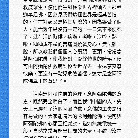
救度眾生，使他們生到極樂世界裡頭去。那釋
迦牟尼佛，因為見我們這個世界是極其苦惱
的，住在裡頭又是極其危險的，因為雖做了個
人，能活幾年是沒有一定的，一口氣不來便死
了。就在活的時候，病啦，老啦，冷啦，熱
啦，種種說不盡的苦痛圍繞著身心，無法離
脫，所以教我們個個人心裏頭口裏頭、常常念
著阿彌陀佛，使我們到了臨終轉世的時候，便
可由阿彌陀佛救度到極樂世界去，永遠享安寧
快樂，更沒有一點兒危險苦惱。這才是念阿彌
陀佛真正的意思了。
這南無阿彌陀佛的道理，念阿彌陀佛的意
思，既然完全明白了，而且我們中國的人，先
天上已經有了這個阿彌陀佛，念佛的工夫是很
容易做的。大家能時常的念阿彌陀佛，便可與
阿彌陀佛的心願互相感應，猶如無線電機一
般，自然常常有超出世間的志量，不致埋沒在