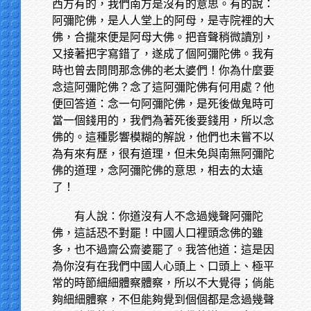
西方有的，我們南方是沒有的意思。有的說：
阿彌陀佛，是人人堂上的阿母，是寺院裡的大
佛，合攏來便是阿母大佛。把音聲稍微讀別，
又接著把字寫錯了，遂成了個阿彌陀佛。我有
時也曾去問問那念佛的老太婆們！你為什麼要
念這阿彌陀佛？念了這阿彌陀佛有何用處？他
便回答道：念一句阿彌陀佛，是死後做鬼時可
當一個錢用的，我們為著死後要錢用，所以念
佛的。這種影響模糊的解說，他們也未嘗不以
為有來有歷，很有道理，但未免與南無阿彌陀
佛的道理，念阿彌陀佛的意思，相去的太遠
了！
有人說：你道沒有人不念過幾聲阿彌陀
佛，這話恐不對罷！中國人口裡頭念佛的雖
多，也不過齋公齋婆罷了。我答他道：這是因
為你沒有在我們中國人心頭上、口頭上、極平
常的時節細細體察體察，所以不大覺得；倘能
夠細細體察，不但能夠覺到個個都是念過幾聲