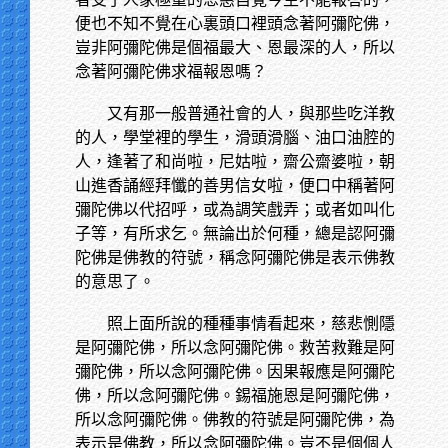
便也不知不覺在心裏頭口裡頭念著阿彌陀佛，
豈非阿彌陀佛是個福最大、恩最深的人，所以
念著阿彌陀佛求福報恩嗎？
又有那一般普通社會的人，與那些吃洋教
的人，學堂裡的學生，滑頭滑腦、油口油腔的
人，逢著了和尚啦，尼姑啦，齋公齋婆啦，朝
山進香誦經拜懺的善男信女啦，便口中稱著阿
彌陀佛以代招呼，或為調笑戲弄；或者如叫化
子等，有所求乞。無論出於何種，總是認阿彌
陀佛是佛教的符號，稱念阿彌陀佛是表示佛教
的意思了。
照上面所說的種種事情看起來，慈悲惻隱
是阿彌陀佛，所以念阿彌陀佛。救苦救難是阿
彌陀佛，所以念阿彌陀佛。因果報應是阿彌陀
佛，所以念阿彌陀佛。錫福施恩是阿彌陀佛，
所以念阿彌陀佛。佛教的符號是阿彌陀佛，為
表示是佛教，所以念阿彌陀佛。豈不是個個人