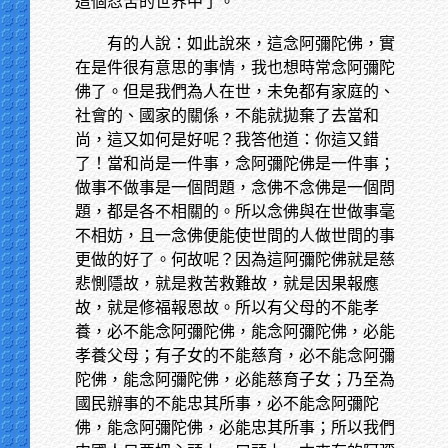
這個忍苦的世界中了。
有的人說：如此說來，這念阿彌陀佛，實
在是件很有意思的事情，我也想時常念阿彌陀
佛了。但是我們為人在世，未免都有家庭的、
社會的、國家的關係，不能就拋棄了去當和
尚，這又如何是好呢？我答他道：你這又錯
了！當和尚是一件事，念阿彌陀佛是一件事；
做事不做事是一個問題，念佛不念佛是一個問
題，都是各不相關的。所以念佛與在世做事毫
不相妨，且一念佛便能使世間的人做世間的事
更做的好了。何故呢？因為這阿彌陀佛就是慈
悲惻隱故，就是救苦救難故，就是因果報應
故，就是修福報恩故。所以有父母的不能孝
養，必不能念阿彌陀佛，能念阿彌陀佛，必能
孝養父母；有子女的不能慈育，必不能念阿彌
陀佛，能念阿彌陀佛，必能慈育子女；乃至為
國民辦事的不能忠其所事，必不能念阿彌陀
佛，能念阿彌陀佛，必能忠其所事；所以我們