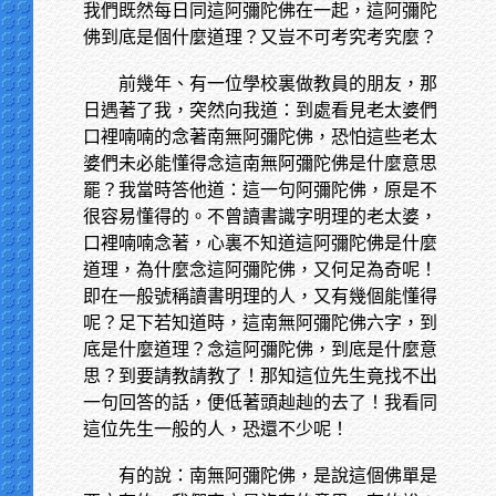
我們既然每日同這阿彌陀佛在一起，這阿彌陀
佛到底是個什麼道理？又豈不可考究考究麼？
前幾年、有一位學校裏做教員的朋友，那
日遇著了我，突然向我道：到處看見老太婆們
口裡喃喃的念著南無阿彌陀佛，恐怕這些老太
婆們未必能懂得念這南無阿彌陀佛是什麼意思
罷？我當時答他道：這一句阿彌陀佛，原是不
很容易懂得的。不曾讀書識字明理的老太婆，
口裡喃喃念著，心裏不知道這阿彌陀佛是什麼
道理，為什麼念這阿彌陀佛，又何足為奇呢！
即在一般號稱讀書明理的人，又有幾個能懂得
呢？足下若知道時，這南無阿彌陀佛六字，到
底是什麼道理？念這阿彌陀佛，到底是什麼意
思？到要請教請教了！那知這位先生竟找不出
一句回答的話，便低著頭赸赸的去了！我看同
這位先生一般的人，恐還不少呢！
有的說：南無阿彌陀佛，是說這個佛單是