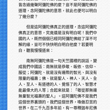
皆念過幾聲阿彌陀佛的麼？豈不是阿彌陀佛的
道理，念阿彌陀佛的意思，就此也便可以明白
了幾分麼？
但是這阿彌陀佛真正的道理，念這阿彌陀
佛真正的意思，究竟還是沒有明白呢！我們中
國的人，既然個個已經同阿彌陀佛結了深不可
解的緣，豈可不快快明白明白他麼？若要明
白，聽我慢慢道來：
南無阿彌陀佛是一句天竺國裡的說話，變
成我們中國話：南無就是恭敬、皈依、信仰、
服從；阿彌陀、就是沒有邊際的智光、與沒有
限量的福壽；佛、就是聖人、神人、天人、全
人、至人、有道德的人、覺悟了的人、智慧才
能最偉大的人等；合起來就是：「敬從那無邊
無量智光福壽的聖人」。這阿彌陀佛不是我們
這個世界裏頭的，我們這個世界，喚做忍苦的
世界。在二千九百多年前，有一尊釋迦牟尼佛