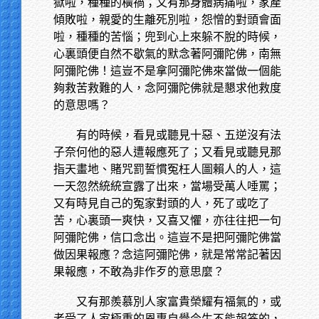
獄啦，種種的橫禍；又有那身體病痛啦，家產
傾敗啦，親愛的生離死別啦，怨憎的對頭會面
啦，種種的苦惱；兜到心上來躲不脫的時候，
心裏頭便自然不歇氣的默念著阿彌陀佛，南無
阿彌陀佛！這豈不是拿阿彌陀佛來當做一個能
夠救苦救難的人，念阿彌陀佛就是懇求他救度
的意思嗎？
有的時候，看見或聽見十惡、五逆沒有法
子奈何他的惡人遭報應死了；又看見或聽見那
指天畫地、賭咒罰誓慣冤枉人圖賴人的人，這
一天忽然統統宣露了出來，當場受萬人唾罵；
又有時見自己的冤家對頭的人，死了或吃了
苦，心裏頭一爽快，又喜又懼，亦往往把一句
阿彌陀佛，信口念出。這豈不是把阿彌陀佛當
做因果報應？念這阿彌陀佛，就是常常記著因
果報應，不敢為非作歹的意思麼？
又有那羨慕別人家富貴榮耀有福氣的，或
者受了人家極重的恩惠自覺今生不能報答的，