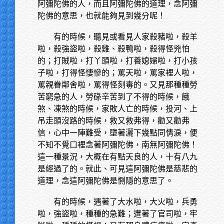
阿彌陀佛的人，而且阿彌陀佛的道理，念阿彌
陀佛的意思，也就能夠見到幾分呢！
有的時候，聽見或看見人家殺豬啦，殺羊
啦，殺強盜啦，殺雞、殺鴨啦，殺得怪兇怕
的；打賊啦，打丫頭啦，打養媳婦啦，打小孩
子啦，打得怪悽慘的；罵天啦，罵家裡人啦，
罵親眷鄰舍啦，罵得怪刻毒的。又見那種種勞
苦窮急的人，勞碌辛苦到了不得的時候，餓
煞、凍煞的時候，家敗人亡的時候，投河、上
吊走頭沒路的時候，救又救弗得，勸又勸弗
信，心中一陣難受，墮著灑下幾點同情淚，便
不知不覺口裡念著阿彌陀佛，南無阿彌陀佛！
這一種景況，大概在有點天良的人，十有八九
是經過了的。就此、可見這阿彌陀佛是慈悲的
道理，念這阿彌陀佛是惻隱的意思了。
有的時候，遇著了大水啦，大火啦，兵勇
啦，強盜啦，種種的急難；遭著了官司啦，牢