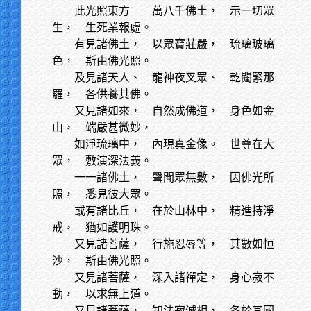
此光照東方
萬八千佛土， 示一切眾
生， 生死業報處。
有見諸佛土，
以眾寶莊嚴， 琉璃玻璃
色， 斯由佛光照。
及見諸天人、
龍神夜叉眾、 乾闥緊那
羅， 各供養其佛。
又見諸如來，
自然成佛道， 身色如金
山， 端嚴甚微妙，
如淨琉璃中，
內現真金像。 世尊在大
眾， 敷演深法義。
一一諸佛土，
聲聞眾無數， 因佛光所
照， 悉見彼大眾。
或有諸比丘，
在於山林中， 精進持淨
戒， 猶如護明珠。
又見諸菩薩，
行施忍辱等， 其數如恒
沙， 斯由佛光照。
又見諸菩薩，
深入諸禪定， 身心寂不
動， 以求無上道。
又見諸菩薩，
知法寂滅相， 各於其國