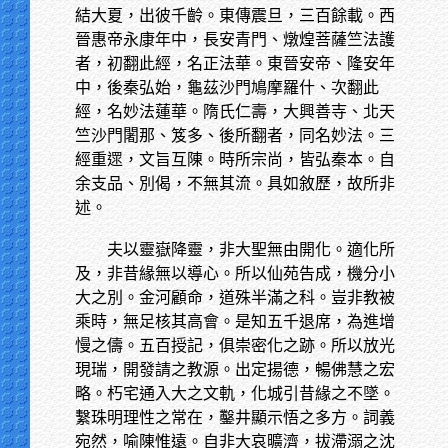
結大夏，出彼千齡。東傳震旦，三百餘載。西
晉惠帝永康年中，長安青門、燉煌菩薩竺法護
者，初翻此經，名正法華。東晉安帝、隆安年
中，後秦弘始，龜茲沙門鳩摩羅什、次翻此
經，名妙法蓮華。隋氏仁壽，大興善寺、北天
竺沙門闍那、笈多、後所翻者，同名妙法。三
經重遝，文旨互陳。時所宗尚，皆弘秦本。自
余支品、別偈，不無其流。具如敘歷，故所非
述。
夫以靈嶽降靈，非大聖無由開化。適化所
及，非昔緣無以導心。所以仙苑告成，機分小
大之別。金河顧命，道殊半滿之科。豈非教被
乘時，無足核其高會。是知五千退席，為進增
慢之儔。五百授記，俱崇密化之跡。所以放光
現瑞，開發請之教源。出定揚德，暢佛慧之宏
略。朽宅通入大之文軌，化城引昔緣之不墜。
繫珠明理性之常在，鑿井顯示悟之多方。詞義
宛然，喻陳惟遠。自非大哀曠濟，拔滯溺之沈