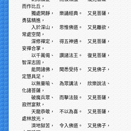
而作比丘，
獨處閑靜，
樂誦經典。 又見菩薩，
勇猛精進，
入於深山，
思惟佛道。 又見離欲，
常處空閒，
深修禪定，
得五神通。 又見菩薩，
安禪合掌，
以千萬偈、
讚諸法王。 復見菩薩，
智深志固，
能問諸佛，
聞悉受持。 又見佛子，
定慧具足，
以無量喻、
為眾講法， 欣樂說法、
化諸菩薩，
破魔兵眾、
而擊法鼓。 又見菩薩，
寂然宴默，
天龍恭敬，
不以為喜。 又見菩薩，
處林放光，
濟地獄苦，
令入佛道。 又見佛子，