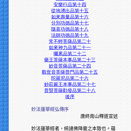
安樂行品第十四
從地湧出品第十五
如來壽量品第十六
分別功德品第十七
隨喜功德品第十八
法師功德品第十九
常不輕菩薩品第二十
如來神力品第二十一
囑累品第二十二
藥王菩薩本事品第二十三
妙音菩薩品第二十四
觀世音菩薩普門品第二十五
陀羅尼品第二十六
妙莊嚴王本事品第二十七
普賢菩薩勸發品第二十八
後序
妙法蓮華經弘傳序
唐終南山釋道宣述
妙法蓮華經者，統諸佛降靈之本致也。蘊