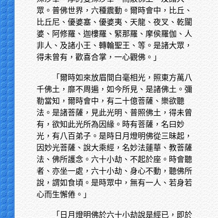
眾。普佛世界，六種震動。爾時會中，比丘、
比丘尼、優婆塞、優婆夷、天龍、夜叉、乾闥
婆、阿修羅、迦樓羅、緊那羅、摩侯羅伽、人
非人、及諸小王、轉輪聖王、等。是諸大眾，
得未曾有，歡喜合掌，一心觀佛。」
「爾時如來放眉間白毫相光，照東方萬八
千佛土，靡不周遍，如今所見、是諸佛土。彌
勒當知，爾時會中，有二十億菩薩、樂欲聽
法。是諸菩薩，見此光明、普照佛土，得未曾
有，欲知此光所為因緣。時有菩薩，名曰妙
光，有八百弟子。是時日月燈明佛從三昧起，
因妙光菩薩、說大乘經，名妙法蓮華、教菩薩
法、佛所護念。六十小劫、不起於座。時會聽
者、亦坐一處，六十小劫、身心不動，聽佛所
說，謂如食頃。是時眾中，無有一人、若身若
心而生懈倦。」
「日月燈明佛於六十小劫說是經已，即於