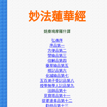
妙法蓮華經
姚秦鳩摩羅什譯
弘傳序
序品第一
方便品第二
譬喻品第三
信解品第四
藥草喻品第五
授記品第六
化城喻品第七
五百弟子受記品第八
授學無學人記品第九
法師品第十
見寶塔品第十一
提婆達多品第十二
勸持品第十三