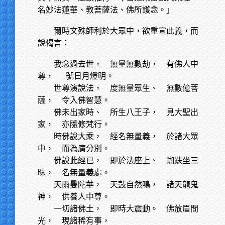
名妙法蓮華、教菩薩法、佛所護念。」
爾時文殊師利於大眾中，欲重宣此義，而
說偈言：
我念過去世，
無量無數劫， 有佛人中
尊， 號日月燈明。
世尊演說法，
度無量眾生、 無數億菩
薩， 令入佛智慧。
佛未出家時、
所生八王子， 見大聖出
家， 亦隨修梵行。
時佛說大乘，
經名無量義， 於諸大眾
中， 而為廣分別。
佛說此經已，
即於法座上、 跏趺坐三
昧， 名無量義處。
天雨曼陀華，
天鼓自然鳴， 諸天龍鬼
神， 供養人中尊。
一切諸佛土，
即時大震動。 佛放眉間
光， 現諸稀有事，