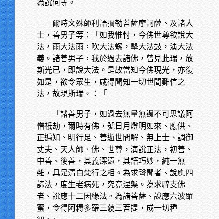
為說何等。
爾時文殊師利語彌勒菩薩摩訶薩、及諸大
士，善男子等：「如我惟忖，今佛世尊欲說大
法，雨大法雨，吹大法螺，擊大法鼓，演大法
義。諸善男子，我於過去諸佛，曾見此瑞，放
斯光已，即說大法。是故當知今佛現光，亦復
如是，欲令眾生，咸得聞知一切世間難信之
法，故現斯瑞。：「
「諸善男子，如過去無量無邊不可思議阿
僧祇劫，爾時有佛，號日月燈明如來、應供、
正遍知、明行足、善逝世間解、無上士、調御
丈夫、天人師、佛、世尊，演說正法，初善、
中善、後善，其義深遠，其語巧妙，純一無
雜，具足清白梵行之相。為求聲聞者、說應四
諦法，度生老病死，究竟涅槃。為求辟支佛
者、說應十二因緣法。為諸菩薩、說應六波羅
蜜，令得阿耨多羅三藐三菩提，成一切種