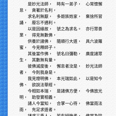
是妙光法師，
時有一弟子， 心常懷懈
怠， 貪著於名利，
求名利無厭，
多遊族姓家， 棄捨所習
誦， 廢忘不通利。
以是因緣故，
號之為求名。 亦行眾善
業， 得見無數佛，
供養於諸佛，
隨順行大道， 具六波羅
蜜， 今見釋師子。
其後當作佛，
號名曰彌勒， 廣度諸眾
生， 其數無有量。
彼佛滅度後，
懈怠者汝是， 妙光法師
者， 今則我身是。
我見燈明佛，
本光瑞如此， 以是知今
佛、 欲說法華經。
今相如本瑞，
是諸佛方便， 今佛放光
明， 助發實相義。
諸人今當知，
合掌一心待， 佛當雨法
雨， 充足求道者。
諸求三乘人，
若有疑悔者， 佛當為除