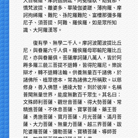
大目犍連、摩訶迦旃延、阿冕樓馱、劫賓那、
憍梵波提、離婆多、畢陵伽婆蹉、薄拘羅、摩
訶拘絺羅、難陀、孫陀羅難陀、富樓那彌多羅
尼子、須菩提、阿難、羅侯羅，如是眾所知
識、大阿羅漢等。
復有學、無學二千人。摩訶波闍波提比丘
尼，與眷屬六千人俱。羅侯羅母耶輸陀羅比丘
尼，亦與眷屬俱。菩薩摩訶薩八萬人，皆於阿
耨多羅三藐三菩提不退轉，皆得陀羅尼。樂說
辯才，轉不退轉法輪。供養無量百千諸佛，於
諸佛所、植眾德本，常為諸佛之所稱歎。以慈
修身，善入佛慧。通達大智，到於彼岸。名稱
普聞無量世界，能度無數百千眾生。其名曰：
文殊師利菩薩、觀世音菩薩、得大勢菩薩、常
精進菩薩、不休息菩薩、寶掌菩薩、藥王菩
薩、勇施菩薩、寶月菩薩、月光菩薩、滿月菩
薩、大力菩薩、無量力菩薩、越三界菩薩、跋
陀婆羅菩薩、彌勒菩薩、寶積菩薩、導師菩