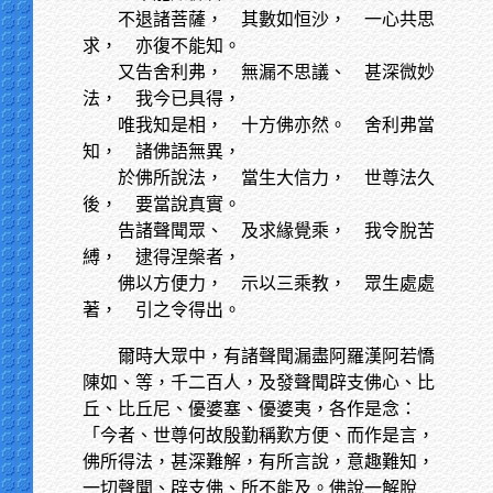
不退諸菩薩，
其數如恒沙， 一心共思
求， 亦復不能知。
又告舍利弗，
無漏不思議、 甚深微妙
法， 我今已具得，
唯我知是相，
十方佛亦然。 舍利弗當
知， 諸佛語無異，
於佛所說法，
當生大信力， 世尊法久
後， 要當說真實。
告諸聲聞眾、
及求緣覺乘， 我令脫苦
縛， 逮得涅槃者，
佛以方便力，
示以三乘教， 眾生處處
著， 引之令得出。
爾時大眾中，有諸聲聞漏盡阿羅漢阿若憍
陳如、等，千二百人，及發聲聞辟支佛心、比
丘、比丘尼、優婆塞、優婆夷，各作是念：
「今者、世尊何故殷勤稱歎方便、而作是言，
佛所得法，甚深難解，有所言說，意趣難知，
一切聲聞、辟支佛、所不能及。佛說一解脫