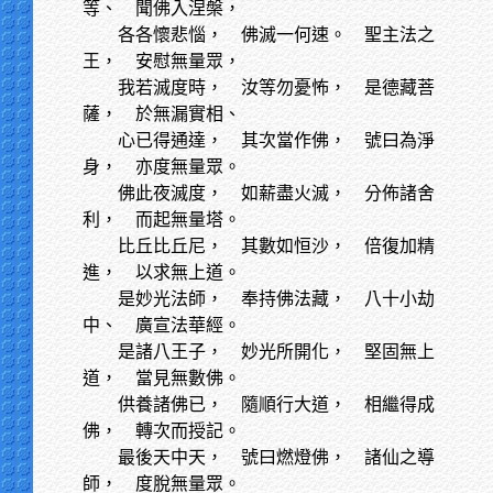
等、 聞佛入涅槃，
各各懷悲惱，
佛滅一何速。 聖主法之
王， 安慰無量眾，
我若滅度時，
汝等勿憂怖， 是德藏菩
薩， 於無漏實相、
心已得通達，
其次當作佛， 號曰為淨
身， 亦度無量眾。
佛此夜滅度，
如薪盡火滅， 分佈諸舍
利， 而起無量塔。
比丘比丘尼， 其數如恒沙， 倍復加精
進， 以求無上道。
是妙光法師，
奉持佛法藏， 八十小劫
中、 廣宣法華經。
是諸八王子，
妙光所開化， 堅固無上
道， 當見無數佛。
供養諸佛已，
隨順行大道， 相繼得成
佛， 轉次而授記。
最後天中天，
號曰燃燈佛， 諸仙之導
師， 度脫無量眾。