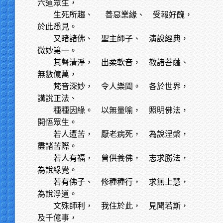
六道眾生，
生死所趨、
善惡業緣、 受報好醜，
於此悉見。
又睹諸佛、
聖主師子、 演說經典，
微妙第一。
其聲清淨，
出柔軟音， 教諸菩薩、
無數億萬，
梵音深妙，
令人樂聞。 各於世界，
講說正法、
種種因緣。
以無量喻， 照明佛法，
開悟眾生。
若人遭苦，
厭老病死， 為說涅槃，
盡諸苦際。
若人有福，
曾供養佛， 志求勝法，
為說緣覺。
若有佛子、
修種種行， 求無上慧，
為說淨道。
文殊師利，
我住於此， 見聞若斯，
及千億事，