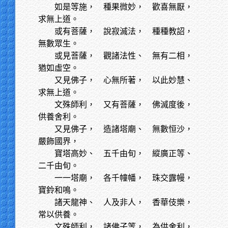
如是等施，
種果微妙， 歡喜無厭，
求無上道。
或有菩薩，
說寂滅法， 種種教詔，
無數眾生。
或見菩薩，
觀諸法性、 無有二相，
猶如虛空。
又見佛子，
心無所著， 以此妙慧、
求無上道。
文殊師利，
又有菩薩， 佛滅度後，
供養舍利。
又見佛子，
造諸塔廟、 無數恒沙，
嚴飾國界，
寶塔高妙、
五千由旬， 縱廣正等、
二千由旬。
一一塔廟，
各千幢幡， 珠交露幔，
寶鈴和鳴。
諸天龍神、
人及非人， 香華伎樂，
常以供養。
文殊師利，
諸佛子等， 為供舍利，