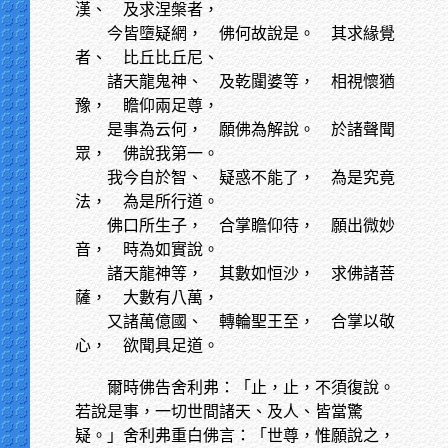
漢、 及求涅槃者，
今皆墮疑網，
佛何故說是。 其求緣覺
者、 比丘比丘尼、
諸天龍鬼神、
及乾闥婆等， 相視懷猶
豫， 瞻仰兩足尊，
是事為云何，
願佛為解說。 於諸聲聞
眾， 佛說我第一。
我今自於智、
疑惑不能了， 為是究竟
法， 為是所行道。
佛口所生子，
合掌瞻仰待， 願出微妙
音， 時為如實說。
諸天龍神等，
其數如恒沙， 求佛諸菩
薩， 大數有八萬，
又諸萬億國、
轉輪聖王至， 合掌以敬
心， 欲聞具足道。
爾時佛告舍利弗：「止，止，不須復說。
若說是事，一切世間諸天、及人、皆當驚
疑。」舍利弗重白佛言：「世尊，惟願說之，