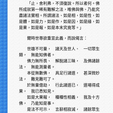
「止，舍利弗，不須復說。所以者何。佛
所成就第一稀有難解之法，唯佛與佛、乃能究
盡諸法實相。所謂諸法、如是相，如是性，如
是體，如是力，如是作，如是因，如是緣，如
是果，如是報，如是本末究竟等。」
爾時世尊欲重宣此義，而說偈言：
世雄不可量，
諸天及世人、 一切眾生
類， 無能知佛者。
佛力無所畏、
解脫諸三昧， 及佛諸餘
法， 無能測量者。
本從無數佛，
具足行諸道， 甚深微妙
法， 難見難可了。
於無量億劫，
行此諸道已， 道場得成
果， 我已悉知見。
如是大果報，
種種性相義， 我及十方
佛， 乃能知是事。
是法不可示，
言辭相寂滅， 諸餘眾生