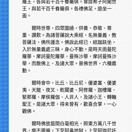
羅王，各與若干百千眷屬俱。韋提希子阿闍世
王，與若干百千眷屬俱。各禮佛足，退坐一
面。
爾時世尊，四眾圍繞，供養、恭敬、尊
重、讚歎。為諸菩薩說大乘經，名無量義，教
菩薩法，佛所護念。佛說此經已，結跏趺坐，
入於無量義處三昧，身心不動。是時天雨曼陀
羅華，摩訶曼陀羅華，曼殊沙華，摩訶曼殊沙
華，而散佛上、及諸大眾。普佛世界，六種震
動。
爾時會中，比丘、比丘尼、優婆塞、優婆
夷、天龍、夜叉、乾闥婆、阿修羅、迦樓羅、
緊那羅、摩侯羅伽、人非人，及諸小王、轉輪
聖王。是諸大眾，得未曾有，歡喜合掌，一心
觀佛。
爾時佛放眉間白毫相光，照東方萬八千世
界，靡不周遍，下至阿鼻地獄，上至阿迦尼吒