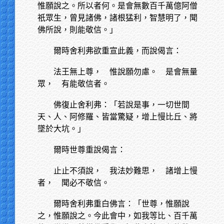
惟願說之。所以者何。是會無數百千萬億阿僧
祇眾生，曾見諸佛，諸根猛利，智慧明了，聞
佛所說，則能敬信。」
爾時舍利弗欲重宣此義，而說偈言：
法王無上尊，
惟說願勿慮。 是會無量
眾， 有能敬信者。
佛復止舍利弗：「若說是事，一切世間
天、人、阿修羅、皆當驚疑，增上慢比丘、將
墜於大坑。」
爾時世尊重說偈言：
止止不須說，
我法妙難思， 諸增上慢
者， 聞必不敬信。
爾時舍利弗重白佛言：「世尊，惟願說
之，惟願說之。今此會中，如我等比、百千萬