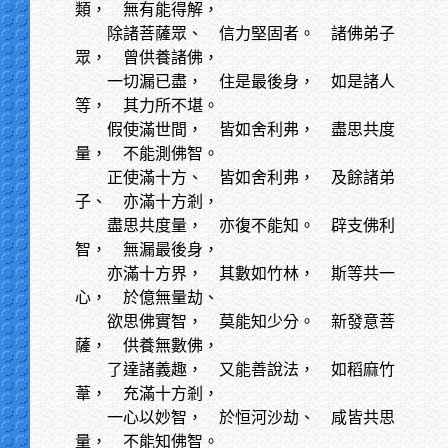
類， 無有能得解，
除諸菩薩眾、
信力堅固者。 諸佛弟子
眾， 曾供養諸佛，
一切漏已盡，
住是最後身， 如是諸人
等， 其力所不堪。
假使滿世間，
皆如舍利弗， 盡思共度
量， 不能測佛智。
正使滿十方、
皆如舍利弗， 及餘諸弟
子、 亦滿十方剎，
盡思共度量，
亦復不能知。 辟支佛利
智， 無漏最後身，
亦滿十方界，
其數如竹林， 斯等共一
心， 於億無量劫、
欲思佛實智，
莫能知少分。 新發意菩
薩， 供養無數佛，
了達諸義趣，
又能善說法， 如稻麻竹
葦， 充滿十方剎，
一心以妙智，
於恒河沙劫、 咸皆共思
量， 不能知佛智。