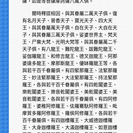
薩，如是等菩薩摩訶薩八萬人俱。
爾時釋提桓因，與其眷屬二萬天子俱。復
有名月天子、普香天子、寶光天子、四大天
王，與其眷屬萬天子俱。自在天子、大自在天
子，與其眷屬三萬天子俱。娑婆世界主、梵天
王、尸棄大梵、光明大梵等，與其眷屬萬二千
天子俱。有八龍王、難陀龍王、跋難陀龍王、
娑伽羅龍王、和修吉龍王、德叉迦龍王、阿那
婆達多龍王、摩那斯龍王、優缽羅龍王等，各
與若干百千眷屬俱。有四緊那羅王、法緊那羅
王、妙法緊那羅王、大法緊那羅王、持法緊那
羅王，各與若干百千眷屬俱。有四乾闥婆王、
樂乾闥婆王、樂音乾闥婆王、美乾闥婆王、美
音乾闥婆王，各與若干百千眷屬俱。有四阿修
羅王、婆稚阿修羅王、佉羅騫馱阿修羅王、毗
摩質多羅阿修羅王、羅侯阿修羅王，各與若干
百千眷屬俱。有四迦樓羅王、大威德迦樓羅
王、大身迦樓羅王、大滿迦樓羅王、如意迦樓