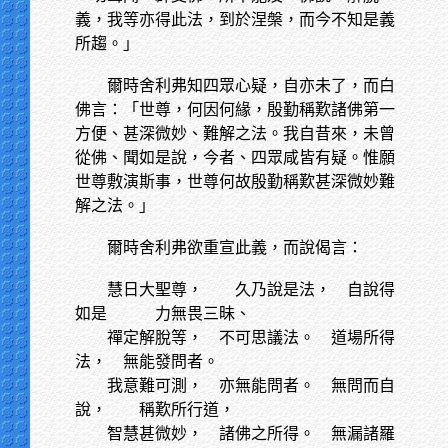
義，我等亦得此法，到於涅槃，而今不知是義
所趨。」
爾時舍利弗知四眾心疑，自亦未了，而白
佛言：「世尊，何因何緣，殷勤稱歎諸佛第一
方便、甚深微妙、難解之法。我自昔來，未曾
從佛、聞如是說，今者、四眾咸皆有疑。惟願
世尊敷演斯事，世尊何故殷勤稱歎甚深微妙難
解之法。」
爾時舍利弗欲重宣此義，而說偈言：
慧日大聖尊， 久乃說是法，
自說得
如是 力無畏三昧、
禪定解脫等，
不可思議法。 道場所得
法， 無能發問者。
我意難可測，
亦無能問者。 無問而自
說， 稱歎所行道，
智慧甚微妙，
諸佛之所得。 無漏諸羅