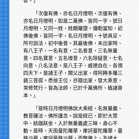
智。」
「次復有佛、亦名日月燈明，次復有佛、
亦名日月燈明，如是二萬佛、皆同一字，號日
月燈明，又同一姓，姓頗羅墮。彌勒當知，初
佛後佛，皆同一字，名日月燈明，十號具足。
所可說法，初中後善。其最後佛，未出家時、
有八王子，一名有意，二名善意，三名無量
意，四名寶意，五名增意，六名除疑意，七名
向意，八名法意。是八王子，威德自在，各領
四天下。是諸王子，聞父出家，得阿耨多羅三
藐三菩提。悉捨王位，亦隨出家，發大乘意，
常修梵行，皆為法師，已於千萬佛所、植諸善
本。」
「是時日月燈明佛說大乘經，名無量義、
教菩薩法、佛所護念。說是經已，即於大眾
中、結跏趺坐，入於無量義處三昧，身心不
動。是時、天雨曼陀羅華，摩訶曼陀羅華，曼
殊沙華，摩訶曼殊沙華，而散佛上、及諸大