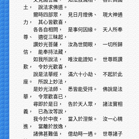
土， 說法求佛道。
爾時四部眾，
見日月燈佛、 現大神通
力， 其心皆歡喜，
各各自相問，
是事何因緣。 天人所奉
尊、 適從三昧起，
讚妙光菩薩，
汝為世間眼， 一切所歸
信， 能奉持法藏，
如我所說法，
唯汝能證知。 世尊既讚
歎， 令妙光歡喜，
說是法華經，
滿六十小劫、 不起於此
座。 所說上妙法，
是妙光法師、
悉皆能受持。 佛說是法
華， 令眾歡喜已，
尋即於是日，
告於天人眾， 諸法實相
義， 已為汝等說，
我今於中夜，
當入於涅槃。 汝一心精
進， 當離於放逸，
諸佛甚難值，
億劫時一遇。 世尊諸子