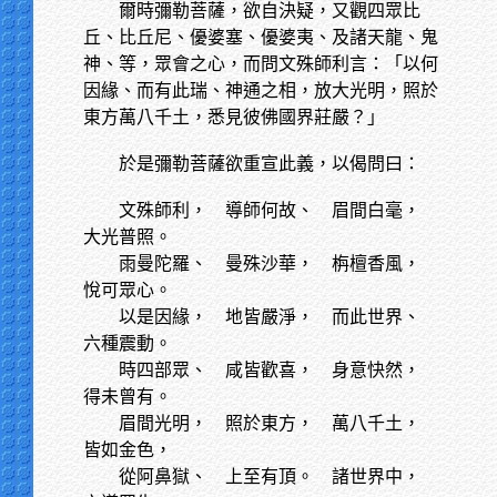
爾時彌勒菩薩，欲自決疑，又觀四眾比
丘、比丘尼、優婆塞、優婆夷、及諸天龍、鬼
神、等，眾會之心，而問文殊師利言：「以何
因緣、而有此瑞、神通之相，放大光明，照於
東方萬八千土，悉見彼佛國界莊嚴？」
於是彌勒菩薩欲重宣此義，以偈問曰：
文殊師利，
導師何故、 眉間白毫，
大光普照。
雨曼陀羅、
曼殊沙華， 栴檀香風，
悅可眾心。
以是因緣，
地皆嚴淨， 而此世界、
六種震動。
時四部眾、
咸皆歡喜， 身意快然，
得未曾有。
眉間光明，
照於東方， 萬八千土，
皆如金色，
從阿鼻獄、
上至有頂。 諸世界中，