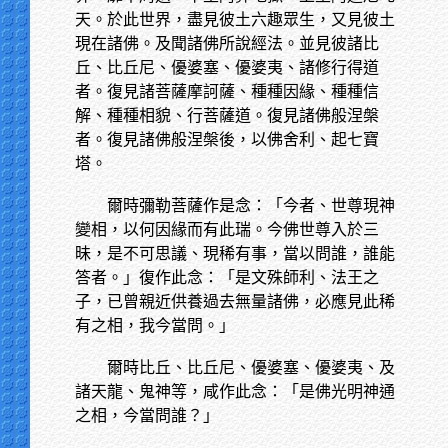
天。於此世界，盡見彼土六趣眾生，又見彼土
現在諸佛。及聞諸佛所說經法。並見彼諸比
丘、比丘尼、優婆塞、優婆夷、諸修行得道
者。復見諸菩薩摩訶薩、種種因緣、種種信
解、種種相貌、行菩薩道。復見諸佛般涅槃
者。復見諸佛般涅槃後，以佛舍利、起七寶
塔。
爾時彌勒菩薩作是念：「今者、世尊現神
變相，以何因緣而有此瑞。今佛世尊入於三
昧，是不可思議、現稀有事，當以問誰，誰能
答者。」復作此念：「是文殊師利、法王之
子，已曾親近供養過去無量諸佛，必應見此稀
有之相，我今當問。」
爾時比丘、比丘尼、優婆塞、優婆夷、及
諸天龍、鬼神等，咸作此念：「是佛光明神通
之相，今當問誰？」