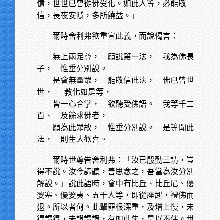
億，世世已曾從佛受化。如此人等，必能敬
信，長夜安隱，多所饒益。」
爾時舍利弗欲重宣此義，而說偈言：
無上兩足尊，
願說第一法， 我為佛長
子， 惟垂分別說。
是會無量眾，
能敬信此法， 佛已曾世
世， 教化如是等，
皆一心合掌，
欲聽受佛語。 我等千二
百、 及餘求佛者，
願為此眾故，
惟垂分別說。 是等聞此
法， 則生大歡喜。
爾時世尊告舍利弗：「汝已殷勤三請，豈
得不說。汝今諦聽，善思念之，吾當為汝分別
解說。」說此語時，會中有比丘、比丘尼、優
婆塞、優婆夷、五千人等，即從座起，禮佛而
退。所以者何。此輩罪根深重，及增上慢，未
得謂得，未證謂證，有如此失，是以不住。世