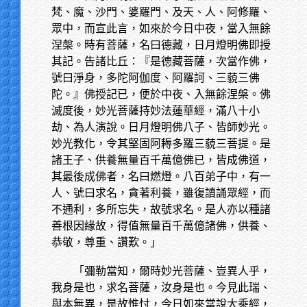
梵、魔、沙門、婆羅門、及天、人、阿修羅、
眾中，而宣此言，如來於今日中夜，當入無餘
涅槃。時有菩薩，名曰德藏，日月燈明佛即授
其記。告諸比丘：『是德藏菩薩，次當作佛，
號曰淨身，多陀阿伽度、阿羅訶、三藐三佛
陀。』佛授記已，便於中夜、入無餘涅槃。佛
滅度後，妙光菩薩持妙法蓮華經，滿八十小
劫、為人演說。日月燈明佛八子、皆師妙光。
妙光教化，令其堅固阿耨多羅三藐三菩提。是
諸王子、供養無量百千萬億佛已，皆成佛道，
其最後成佛者，名曰燃燈。八百弟子中，有一
人、號曰求名，貪著利養，雖復讀誦眾經，而
不通利，多所忘失，故號求名。是人亦以種諸
善根因緣故，得值無量百千萬億諸佛，供養、
恭敬，尊重、讚歎。」
「彌勒當知，爾時妙光菩薩、豈異人乎，
我身是也，求名菩薩，汝身是也。今見此瑞、
與本無異，是故惟忖，今日如來當說大乘經，