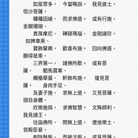
如是眾多，
今當略說。 我見彼土，
恒沙菩薩，
種種因緣、
而求佛道。 或有行施，
金銀珊瑚、
真珠摩尼、
硨磲瑪瑙、 金剛諸珍，
奴婢車乘、
寶飾輦輿，
歡喜布施。 回向佛道，
願得是乘，
三界第一，
諸佛所歎。 或有菩
薩， 駟馬寶車、
欄楯華蓋、
軒飾布施。 復見菩
薩， 身肉手足、
及妻子施，
求無上道。 又見菩薩，
頭目身體、
欣樂施與，
求佛智慧。 文殊師利，
我見諸王，
往詣佛所、
問無上道， 便捨樂土、
宮殿臣妾，
剃除鬚髮、
而被法服。 或見菩薩，