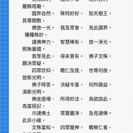
嚴飾塔廟，
國界自然，
殊特妙好， 如天樹王，
其華開敷，
佛放一光。
我及眾會， 見此國界，
種種殊妙，
諸佛神力、
智慧稀有， 放一淨光，
照無量國。
我等見此，
得未曾有。 佛子文殊，
願決眾疑，
四眾欣仰、
瞻仁及我， 世尊何故，
放斯光明。
佛子時答，
決疑令喜， 何所饒益、
演斯光明。
佛坐道場、
所得妙法， 為欲說此，
為當授記，
示諸佛土
眾寶嚴淨、 及見諸佛。
此非小緣，
文殊當知。
四眾龍神， 瞻察仁者、