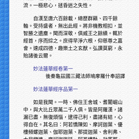
流。一極悲心，拯昏迷之失性。
自漢至唐六百餘載，總歷群籍、四千餘
軸。受持盛者，無出此經。將非機教相扣，並
智勝之遺塵。聞而深敬，俱威王之餘績。輒於
經首，序而綜之。庶得早淨六根，仰慈尊之嘉
會。速成四德，趣樂土之玄猷。弘讚莫窮，永
貽諸後云爾。
妙法蓮華經卷第一
後秦龜茲國三藏法師鳩摩羅什奉詔譯
妙法蓮華經序品第一
如是我聞。一時、佛住王舍城、耆闍崛山
中，與大比丘眾萬二千人俱。皆是阿羅漢，諸
漏已盡，無復煩惱，逮得己利，盡諸有結，心
得自在。其名曰：阿若憍陳如、摩訶迦葉、優
樓頻螺迦葉、伽耶迦葉、那提迦葉、舍利弗、