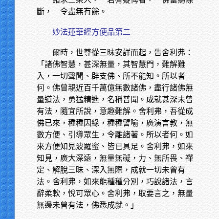
斷， 令盡無有餘。
妙法蓮華經方便品第二
爾時，世尊從三昧安詳而起，告舍利弗：
「諸佛智慧，甚深無量，其智慧門，難解難
入，一切聲聞、辟支佛、所不能知。所以者
何。佛曾親近百千萬億無數諸佛，盡行諸佛無
量道法，勇猛精進，名稱普聞。成就甚深未曾
有法，隨宜所說，意趣難解。舍利弗，吾從成
佛已來，種種因緣，種種譬喻，廣演言教，無
數方便、引導眾生，令離諸著。所以者何。如
來方便知見波羅蜜、皆已具足。舍利弗，如來
知見，廣大深遠，無量無礙，力、無所畏、禪
定、解脫三昧、深入無際，成就一切未曾有
法。舍利弗，如來能種種分別，巧說諸法，言
辭柔軟，悅可眾心。舍利弗，取要言之，無量
無邊未曾有法，佛悉成就。」