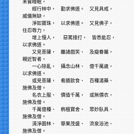
未嘗睡眠，
經行林中，
勤求佛道。 又見具戒，
威儀無缺，
淨如寶珠，
以求佛道。 又見佛子，
住忍辱力，
增上慢人，
惡罵捶打， 皆悉能忍，
以求佛道。
又見菩薩，
離諸戲笑、 及癡眷屬，
親近智者，
一心除亂，
攝念山林、 億千萬歲，
以求佛道。
或見菩薩，
肴膳飲食、 百種湯藥、
施佛及僧。
名衣上服、
價值千萬， 或無價衣，
施佛及僧。
千萬億種、
栴檀寶舍、 眾妙臥具、
施佛及僧。
清淨園林、
華果茂盛、 流泉浴池、
施佛及僧。