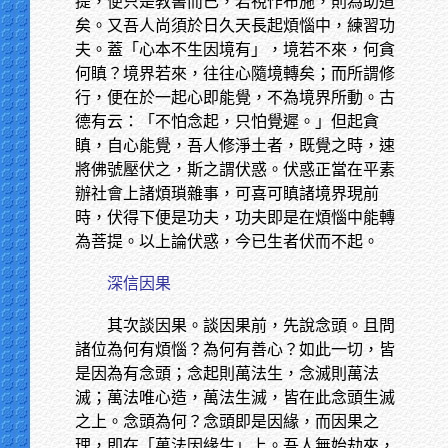
提，便只是教書而已，若視作布施，則為助道
矣。又吾人尚須於日久天長起煩惱中，練習功
夫。蓋「心本不生因境有」，境若不來，何貪
何瞋？境界若來，往往心隨境轉矣；而所謂修
行，便在於一起心即能覺，不為境界所動。古
德有云：「不怕念起，只怕覺遲。」但起貪
瞋，自心能覺，吾人修淨土者，既覺之時，速
將佛號壓伏之，斯之謂伏惑。伏惑正當在平素
辦社會上諸煩瑣雜事，可喜可瞋諸境界現前
時，伏得下便是功夫，功夫即是在煩惱中能轉
為菩提。以上論伏惑，今已生者伏而不起。
深信因果
其次談因果。談因果前，先說念頭。且問
諸位為何有煩惱？為何有善心？如此一切，皆
是因為有念頭；念起則萬法生，念滅則萬法
滅；萬法唯心造，萬法生滅，皆在此念頭生滅
之上。念頭為何？念頭即是因緣，而因果之
理，即在「萬法因緣生」上。吾人無始劫來，