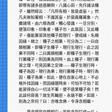
即帶有諸多迷惑顛倒，八識心田，充斥諸法種
子，雖然經云：「凡所有相，皆是虛妄。」然
凡夫無知著相，不識其妄，於是森羅萬象，六
塵諸境，由六根為媒，觸心發識，一旦分別，
便落印象，印象者，種子也，此是因；又此種
子，復能薰習其他種子起現行，便成緣，名親
因緣。總之：種子之相薰，可分為二：一曰自
類相薰，即種子生種子，現行生現行，此之因
果不同時。二曰異類相薰，即種子生現行，現
行薰種子，則因果為同時。由上種子、現行薰
習之理，可見因果之定律——種子生現行時，
種子為因，現行為果；現行薰種子時，現行為
因，種子為果。如此，便在自家心地上，不必
格外找因緣，而因緣隨時來，可怕不可怕？若
能習得自心一切法不著，便不造業種子矣！然
此談何容易？故生死輪迴，永遠不斷。如是，
則為之奈何？曰：亦唯念佛，令淨念相繼。
蓋念頭皆自類相引，若能念到打成一片，