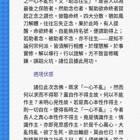
之一心不亂也。又「助念往生」，是吾人以為
最後之保險者。然助念也者，幫助欲命終者提
起正念之謂也。彼臨命終，四大分散，猶如風
刀解體，往往忘失正念，果於此時，有人提
醒，命欲終者，自能執持名號，便謂助得上；
若助者念，被助者不念，亦不往生——是知不
論何宗何派，皆須解行相應。於理慧解，於事
實修。解以導行，行以證解，方不致盲修瞎
鍊，誤蹈火坑，諸位且據此用功。
遇境伏惑
諸位此次念佛，既求「一心不亂」，然而
何以求而不得耶？蓋自作不得主故。何以不能
作主？未明心見性故。若是真心本性作得主，
則一切自在，便得長時之「一心不亂」；今者
吾人之真心本性作不得主，竟是情識作主，情
識作主，亦即見思惑作主，於是千心萬心，大
亂特亂，欲了生死，欲出輪迴，莫由也已！然
則終無可施之計乎？曰：有！須依佛法。喻之