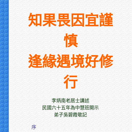
知果畏因宜謹
慎
逢緣遇境好修
行
李炳南老居士講述
民國六十五年為中慧班開示
弟子吳碧霞敬記
序