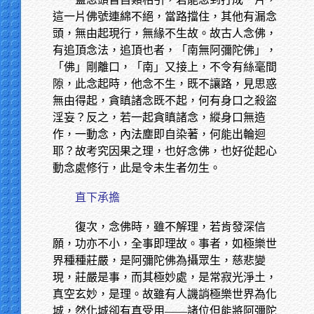
這一片佛號連綿不絕，當路擋住，其他有漏念
頭，無由起現行，無緣不生故。故古人念佛，
有追頂念法，追頂也者，「南無阿彌陀佛」，
「佛」剛離口，「南」又接上，不令有絲毫間
隙，此念起時，他念不生，既不讓路，見思惑
無由得起，貪瞋諸念既不起，何有身口之殺盜
淫妄？反之，若一起貪瞋諸念，縱身口無造
作，一動念，內法塵即自染著，何能出輪迴
耶？故考究因果之理，也好念佛，也好從起心
動念處修行，此是令未生者勿生。
直下承擔
復次，念佛時，雖不解理，若肯發深信
願，功亦不小，全事即理故。事者，如極樂世
界種種莊嚴，是阿彌陀佛為攝眾生，慈悲變
現，莊嚴是事，而其極妙處，是常寂光淨土，
真空玄妙，是理。故雖有人譏誚極樂世界為化
城，然化城卻有真受用——諸位但能將阿彌陀