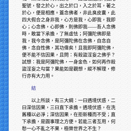
聖號，發之於心，出之於口，入之於耳，著之
於心，便是相應。蓋念佛者，非此臭皮囊，此
四大假合之身非我，心方是我，心即我，我即
心；心念佛，心即佛，則佛即我——吾人念佛
時，敢當下承擔，了無虛怯；阿彌陀佛即是
我，我今念佛，是阿彌陀佛在念佛，自念自
佛，念自性佛，其功偉矣！且我即阿彌陀佛，
便不能不信因果，且問：有殺盜淫妄之佛乎？
試想：我是阿彌陀佛，一身金色，如何再作殺
盜淫妄之勾當？果能如是觀想，縱不解理，修
行亦有大力用。
結
以上所談，有三大綱：一曰遇境伏惑，二
曰深信因果，三曰直下承擔。遇境伏惑，在洗
舊種以必淨；深信因果，在拒新種而不受；直
下承擔，是圓事理之方便。若能三者互用，何
愁一心不亂之不果，極樂世界之不生？