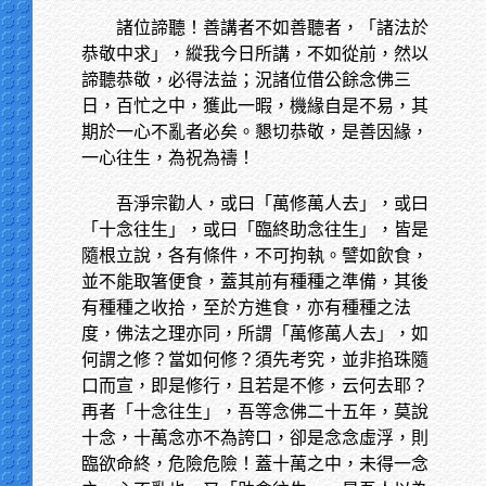
諸位諦聽！善講者不如善聽者，「諸法於
恭敬中求」，縱我今日所講，不如從前，然以
諦聽恭敬，必得法益；況諸位借公餘念佛三
日，百忙之中，獲此一暇，機緣自是不易，其
期於一心不亂者必矣。懇切恭敬，是善因緣，
一心往生，為祝為禱！
吾淨宗勸人，或曰「萬修萬人去」，或曰
「十念往生」，或曰「臨終助念往生」，皆是
隨根立說，各有條件，不可拘執。譬如飲食，
並不能取箸便食，蓋其前有種種之準備，其後
有種種之收拾，至於方進食，亦有種種之法
度，佛法之理亦同，所謂「萬修萬人去」，如
何謂之修？當如何修？須先考究，並非掐珠隨
口而宣，即是修行，且若是不修，云何去耶？
再者「十念往生」，吾等念佛二十五年，莫說
十念，十萬念亦不為誇口，卻是念念虛浮，則
臨欲命終，危險危險！蓋十萬之中，未得一念