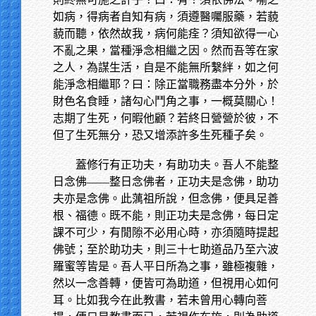
如病，得病者自知有病，須遵醫囑服藥，若藐
藐而聽，依然故我，病何能痊？須知欲得一心
不亂之果，當種淨念相繼之因。然而吾等在家
之人，為謀生活，自是不能無所繫絆，如之何
能淨念相繼耶？曰：除正當職務盡本分外，於
財色名食睡，諸勾心鬥角之事，一概莫關心！
志期了生死，何暇他顧？若終日營營於彼，不
但了生死無分，恐又增添許多生死種子矣。
蓋修行有正功夫，有助功夫。吾人不能整
日念佛——整日念佛者，正功夫是念佛，助功
夫亦是念佛。此蕅祖所說，但念佛，便具足善
根、福德。既不能，則正功夫是念佛，每日定
課不可少，有閒隙不必用心時，亦須隨時提起
佛號；至於助功夫，則三十七助道品乃至六波
羅蜜等皆是。吾人平日所為之事，雖極複雜，
然以一念善轉，便皆可為助道，但視用心如何
耳。比如我今在此教書，若未曾用心轉向菩