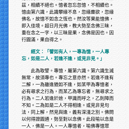
茲，相續不絕也。憶者忽忘忽憶，不相續也。
憶由第六識，此識攀緣不息，忽緣塵欲，忽緣
佛名，故憶不如念之恆也。然汝等果能憶佛，
即入佳境。超日月光佛，教大勢至念佛三昧，
重在念之一字，以三昧是果，念佛是因也。因
行圓滿，果自得之。
經文：「譬如有人，一專為憶，一人專
忘，如是二人，若逢不逢，或見非見。」
此為取譬。專憶，屬第六識。第六識生滅
無常，故須專也。專忘之意亦然。若逢不逢有
二解，一為雖逢猶如不逢，如某甲為專憶者，
必有尋求之行為，而某乙為專忘者，無尋求之
行為。二人若逢於途，甲識而呼之，乙則障而
不知。二為如是二人不得相逢。或見非見句
法，同上解，然見與逢，義有深淺之別。佛問
以何得證圓通，勢至對以念佛。此段喻以念是
一人，佛是一人。一人專憶者，喻佛專憶眾