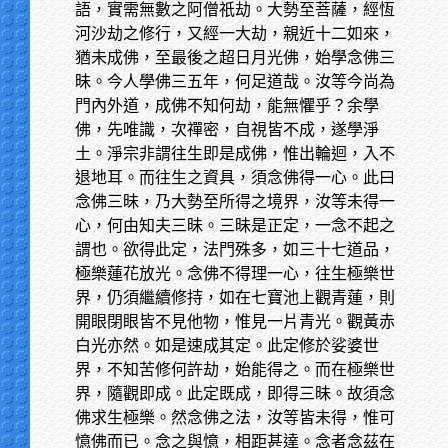
語，實需無數之阿僧祇劫。大勢至菩薩，經恆
河沙劫之修行，又經一大劫，親近十二如來，
猶未成佛，至最後之超日月光佛，始學念佛三
昧。今人學佛三五年，何足道哉。汝等今尚為
門內外道，成佛不知何劫，能無懼乎？余學
佛，先唯識，次禪密，自視皆不成，遂學淨
土。淨宗非謂往生即是成佛，惟出輪迴，入不
退地耳。而往生之資具，須念佛得一心。此曰
念佛三昧，乃大勢至所得之境界，汝等未得一
心，何由知夫三昧。三昧是正定，一念不起之
謂也。欲得此定，法門殊多，如三十七道品，
極樂蓮花放光。念佛不得理一心，往生極樂世
界，仍須繼續修持，如在七寶池上觀青蓮，則
開眼閉眼皆不見他物，惟見一片青光。觀黃赤
白光亦然。如是速成其定。此定修於娑婆世
界，不知苦修何許劫，始能得之。而在極樂世
界，隨觀即成。此定既成，即得三昧。故須念
佛求生極樂。然念佛之法，汝等皆未得，惟可
憶佛而已。念之與憶，相距甚達。念者念茲在