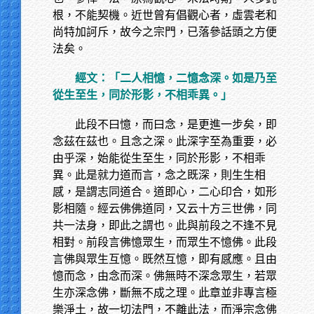
根，不能契機。近世曾有倡觀心者，虛雲老和
尚特加訶斥，故今之宗門，已落參話頭之方便
法矣。
經文：「二人相憶，二憶念深。如是乃至
從生至生，同於形影，不相乖異。」
此段不曰憶，而曰念，是更進一步矣，即
念茲在茲也。且念之深。此深字至為重要，必
由乎深，始能從生至生，同於形影，不相乖
異。此是就力道而言，念之既深，則生生相
感，是謂志同道合。道即心，二心印合，如形
影相隨。經云佛佛道同，又云十方三世佛，同
共一法身，即此之謂也。此與前段之不逢不見
相對。前段言佛憶眾生，而眾生不憶佛。此段
言佛與眾生互憶。既然互憶，即有感應。且由
憶而念，由念而深。佛無時不深念眾生，若眾
生亦深念佛，斷無不成之理。此章並非專言極
樂淨土，故一切法門，不離此法，而淨宗念佛