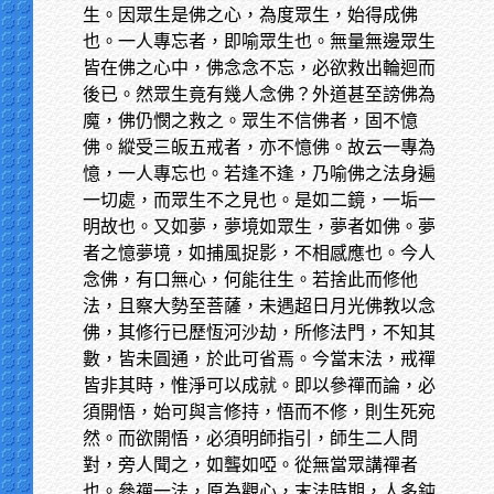
生。因眾生是佛之心，為度眾生，始得成佛
也。一人專忘者，即喻眾生也。無量無邊眾生
皆在佛之心中，佛念念不忘，必欲救出輪迴而
後已。然眾生竟有幾人念佛？外道甚至謗佛為
魔，佛仍憫之救之。眾生不信佛者，固不憶
佛。縱受三皈五戒者，亦不憶佛。故云一專為
憶，一人專忘也。若逢不逢，乃喻佛之法身遍
一切處，而眾生不之見也。是如二鏡，一垢一
明故也。又如夢，夢境如眾生，夢者如佛。夢
者之憶夢境，如捕風捉影，不相感應也。今人
念佛，有口無心，何能往生。若捨此而修他
法，且察大勢至菩薩，未遇超日月光佛教以念
佛，其修行已歷恆河沙劫，所修法門，不知其
數，皆未圓通，於此可省焉。今當末法，戒禪
皆非其時，惟淨可以成就。即以參禪而論，必
須開悟，始可與言修持，悟而不修，則生死宛
然。而欲開悟，必須明師指引，師生二人問
對，旁人聞之，如聾如啞。從無當眾講禪者
也。參禪一法，原為觀心，末法時期，人多鈍