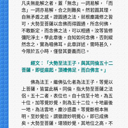
凡夫無能解之者，蓋「無念」一詞易解，「而
念」一詞亦易解，合之則難矣。然若圓其理，
自無矛盾之感。證圓通之法，就根塵識修之皆
可，大勢至菩薩以念佛而得圓通，所念何佛，
不敢斷定，而念佛之法，可以相通。汝等皆修
彌陀淨土，學此章後，自知如何念佛，否則縱
然念之，實為唱佛耳。此章詳述，需時甚久，
今限於五小時，僅發其要義而已。
經文：「大勢至法王子，與其同倫五十二
菩薩，即從座起，頂禮佛足，而白佛言。」
佛為法王，繼佛弘化者為法王子，等覺以
上菩薩，皆當此稱。同倫，指大勢至菩薩之法
侶。五十二者，表位也。自十信至十地，為五
十位，加等覺妙覺，則為五十二位。十地最後
一地，為法雲地，塵沙惑盡。等覺斷根本無
明。至妙覺位，謂徹證妙明覺心，即已成佛
矣。大勢至菩薩，堪領妙覺，其地位之高，不