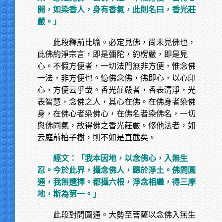
開，如染香人，身有香氣，此則名曰，香光莊
嚴。」
此段釋前比喻。必定見佛，尚未見佛也，
此佛約淨宗言，即是彌陀，約楞嚴，即是見
心。不假方便者，一切法門無非方便，惟念佛
一法，非方便也。憶佛念佛，佛即心，以心印
心，方便云乎哉。香光莊嚴者，香表清淨，光
表智慧，念佛之人，其心在佛。在佛身者染佛
身，在佛心者染佛心，在佛名者染佛名，一切
與佛同氣，故得佛之香光莊嚴。修他法者，如
云庭前柏子樹，則不如是直截矣。
經文：「我本因地，以念佛心，入無生
忍。今於此界，攝念佛人，歸於淨土。佛問圓
通，我無選擇。都攝六根，淨念相繼，得三摩
地，斯為第一。」
此段對問圓通。大勢至菩薩以念佛入無生