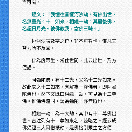
言可喻。
經文：「我憶往昔恆河沙劫，有佛出世，
名無量光。十二如來，相繼一劫。其最後佛，
名超日月光。彼佛教我，念佛三昧。」
恆河沙表數字之位，非不可數也，惟凡夫
智力所不及耳。
佛為度眾生，常住世間，此云出世，乃方
便語。
阿彌陀佛，有十二光，又名十二光如來。
故此處之十二如來，有解為一尊佛者，即阿彌
陀佛也。然下文既曰相繼一劫，可見為十二尊
佛。惟佛佛道同，謂為彌陀，亦無礙也。
相繼一劫，為一大劫，其中有十二尊佛出
世。古注列有十二尊如來名，茲略之。經云成
佛須經三大阿僧祇劫，是佛接引眾生之方便