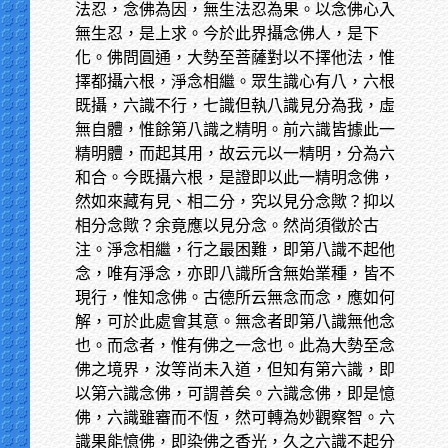
法忍，念佛為因，無生法忍為果。以念佛心入
無生忍，是上求。今於此界攝念佛人，是下
化。佛問圓通，大勢至菩薩對以不擇他法，惟
擇都攝六根，淨念相繼。眾生識心有八，六根
既攝，六識不行，七識但執八識見分為我，虛
無自體，惟餘第八識之精明。前六識皆據此一
精明體，而起其用，故云元以一精明，分為六
和合。今既攝六根，是證即以此一精明念佛，
然如來藏有見、相二分，究以見分念歟？抑以
相分念歟？余竟應以見分念。然尚須徵於古
注。淨念相繼，行之最困難，即第八識不起他
念，唯有淨念，亦即八識所含無始業種，皆不
現行，惟知念佛。古德所云無念而念，應如何
解，可於此處會其意。無念者即第八識無他念
也。而念者，惟有佛之一念也。此為大勢至念
佛之境界，汝等尚未入道，但知有第六識，即
以第六識念佛，可謂善矣。六識念佛，即是憶
佛，六識雖審而不恆，然可轉為妙觀察智。六
識果能憶佛，即染佛之香光，久之六識不起分