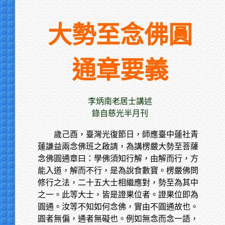
大勢至念佛圓
通章要義
李炳南老居士講述
錄自慈光半月刊
歲己酉，臺灣光復節日，師應臺中蓮社青
蓮謙益兩念佛班之啟請，為講楞嚴大勢至菩薩
念佛圓通章曰：學佛須知行解，由解而行，方
能入道，解而不行，是為說食數寶。楞嚴佛問
修行之法，二十五大士相繼應對，勢至為其中
之一。此等大士，皆是證果位者。證果位即為
圓通。汝等不知如何念佛，實由不圓通故也。
圓者無偏，通者無礙也。例如無念而念一語，