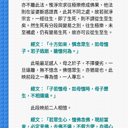
亦不離此法。惟淨宗求往極樂修成佛果，他法
則在娑婆斷惑證真，此其不同之處。故若就淨
宗言，一經往生，即了生死，則不謂從生至生
矣。然生死有分段與變易之別，往生極樂，未
至補處，仍有變易生死，故亦可云從生至生。
經文：「十方如來，憐念眾生，如母憶
子。若子逃逝，雖憶何為。」
此喻最足感人，母之於子，不擇優劣，一
旦遠離，無不憶念。佛憶眾生，亦猶是也。此
映前段之一專為憶，一人專忘。
經文：「子若憶母，如母憶時，母子歷
生，不相違遠。」
此段映前二人相憶。
經文：「若眾生心，憶佛念佛，現前當
來，必定見佛，去佛不遠，不假方便，自得心