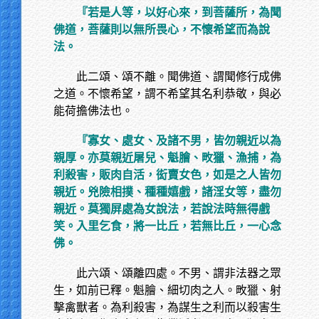
『若是人等，以好心來，到菩薩所，為聞
佛道，菩薩則以無所畏心，不懷希望而為說
法。
此二頌、頌不離。聞佛道、謂聞修行成佛
之道。不懷希望，謂不希望其名利恭敬，與必
能荷擔佛法也。
『寡女、處女、及諸不男，皆勿親近以為
親厚。亦莫親近屠兒、魁膾、畋獵、漁捕，為
利殺害，販肉自活，衒賣女色，如是之人皆勿
親近。兇險相撲、種種嬉戲，諸淫女等，盡勿
親近。莫獨屏處為女說法，若說法時無得戲
笑。入里乞食，將一比丘，若無比丘，一心念
佛。
此六頌、頌離四處。不男、謂非法器之眾
生，如前已釋。魁膾、細切肉之人。畋獵、射
擊禽獸者。為利殺害，為謀生之利而以殺害生