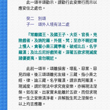
此一頌半頌勸示，謂勸行此安樂行而示以
應安住之處也。
癸二 別頌
子一 頌外人境有法二處
『常離國王、及國王子、大臣、官長，兇
險戲者，及旃陀羅，外道、梵；至亦不親近增
上慢人，貪著小乘三藏學者，破戒比丘，名字
羅漢；及比丘尼好戲笑者，深著五欲求現滅度
諸優婆夷，皆勿親近。
此前一頌半，頌離損害、壞亂、惡業、惡
見四緣。後三頌頌離劣友緣。三藏、指小乘之
經、律、論三藏。名字羅漢，謂非真阿羅漢。
現滅度，謂於現法中求究竟安樂，亦稱現法涅
槃。如在家、出家實未能離於五欲，而但求現
世一生之安樂清淨者，非解脫生死之涅槃也。
以上均言應離。