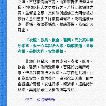
之法，不妨懶惰而不為，而於宏揚佛法修菩薩
道，則須以極大之勇猛行之。若於此起懶惰之
意，生懈怠之想，其何能與諸佛三大阿僧祇劫
修行之意相應乎？除懶惰與懈怠，為精進波羅
密。憂惱、謂煩憂惱亂，離諸憂惱，為禪定波
羅密。
『衣服、臥具、飲食、醫藥，而於其中無
所希望，但一心念說法因緣，願成佛道，令眾
亦爾，是則大利，安樂供養。
此頌自無希求、願共成佛。衣服、臥具、
飲食、醫藥，為四受用事。菩薩於此無所希
求，惟念諸佛說法之因緣，以求自他共利，此
即為真安樂、真供養也。諸佛說法因緣，即內
自觀證於實相，安住行處、親近處，遠離諸外
惡緣，與隨順眾生之機說法等是也。
癸二 頌得安樂果