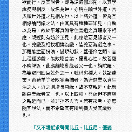
欲而行。反其說者，即為逆路伽耶陀，以其學
說務與相反，故名為逆，亦稱左順世外道，言
與順世外道之見相左也。以上諸外道，皆為互
相諍論鬥議之法。由其具有種種惡知見，自執
以為是，故於平等真如常住普遍之真理永不相
應，親近則有妨於正見，此應離惡見緣者又一
也。兇戲及相扠相撲為戲，皆兇惡游戲之事。
那羅能塗面扮演，變現幻狀，蓋優伶之類。言
此種種游戲，能敗壞善業，擾亂心性，故菩薩
不應親近，此應離壞亂緣者又一也。旃陀羅、
為婆羅門四巨姓外之一，號稱劣種人，執諸賤
業。畜豬羊等及畋獵漁捕者，為造惡業以資生
活之人。近之則增長惡緣，故不當親近，此應
離惡業緣者又一也。以上四種，菩薩但不應與
之親近而已，並非拒不與言。若有來者，亦應
隨宜說法，而不希望其有所利養與受其讚歎
也。
『又不親近求聲聞比丘、比丘尼、優婆