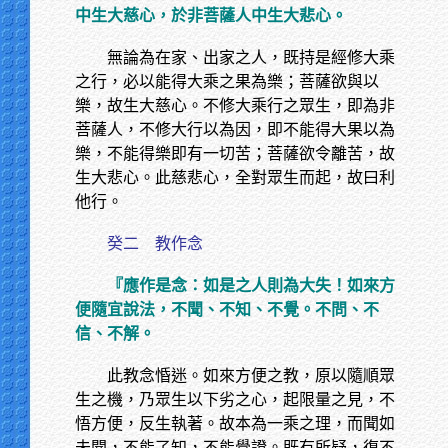
中生大慈心，於非菩薩人中生大悲心。
無論為在家、出家之人，既持是經修大乘
之行，必以能得大乘之果為樂；菩薩欲與以
樂，故生大慈心。不修大乘行之眾生，即為非
菩薩人，不修大行以為因，即不能得大果以為
樂，不能得樂即有一切苦；菩薩欲令離苦，故
生大悲心。此慈悲心，全對眾生而起，故曰利
他行。
癸二 教作念
『應作是念：如是之人則為大失！如來方
便隨宜說法，不聞、不知、不覺。不問、不
信、不解。
此教念惛迷。如來方便之教，原以隨順眾
生之機，乃眾生以下劣之心，起限量之見，不
悟方便，反生執著。故本為一乘之理，而聞如
未聞，不能了知，不能覺證。既有所疑，復不