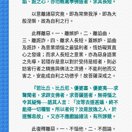
諂、誑之心，亦勿輕罵學佛道者，求其長短。
以意離諸惡究竟，即為常樂我淨，即為大
般涅槃，故為自利之行。
此釋離惡。一、離嫉妒，二、離諂曲，
三、離誑詐，四、離求人長短。蓋嫉妒、諂曲
及誑詐，為意業煩惱之最猛利者，恆妨礙質直
心之發達；而求人長短之意業，亦為惡身語業
之先導。若隱存是意以對於受持是經者，則必
妨害行者之精進與佛法之流通，不能利他而又
害之，安能成自利之功德乎！故菩薩深戒之。
『若比丘、比丘尼、優婆塞、優婆夷──求
聲聞者，求辟支佛者，求菩薩道者，無得惱之
令其疑悔──語其人言：「汝等去道甚遠，終不
能得一切種智。所以者何？汝是放逸之人，於
道懈怠故」。又亦不應戲論諸法，有所諍競。
此復釋離惡。一、不惱他，二、不戲論。