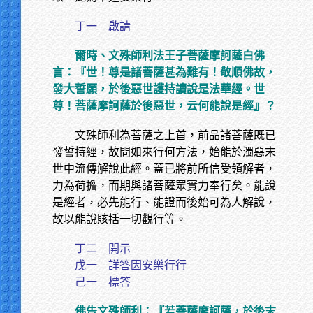
丁一 啟請
爾時、文殊師利法王子菩薩摩訶薩白佛
言：『世！尊是諸菩薩甚為難有！敬順佛故，
發大誓願，於後惡世護持讀說是法華經。世
尊！菩薩摩訶薩於後惡世，云何能說是經』？
文殊師利為菩薩之上首，前品諸菩薩既已
發誓持經，故問如來行何方法，始能於濁惡末
世中流傳解說此經。蓋已將前所信受領解者，
力為荷擔，而期與諸菩薩眾實力奉行矣。能說
是經者，必先能行、能證而後始可為人解說，
故以能說賅括一切觀行等。
丁二 開示
戊一 詳答因安樂行行
己一 標答
佛告文殊師利：『若菩薩摩訶薩，於後末