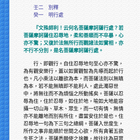
壬二 別釋
癸一 明行處
『文殊師利！云何名菩薩摩訶薩行處？若
菩薩摩訶薩住忍辱地，柔和善順而不卒暴，心
亦不驚；又復於法無所行而觀諸法如實相，亦
不行不分別，是名菩薩摩訶薩行處。
行、即觀行。自住忍辱地句至心亦不驚，
為有觀安樂行，蓋以如實觀智為先導而起於行
也。凡小乘法以離欲為本，而菩薩法則以無瞋
為本，若不能無瞋即不能利人，處此濁惡世
中，將無往而不為煩惱之所動搖矣。菩薩以忍
辱為住，住於忍辱，如住於地，喻如大地能容
攝一切山海、草木、眾生，而一切有情、無情
亦不能離地而別有所住，盡當安住於是也。住
忍辱地一句為下三句之總綱。菩薩入世度生，
所作之事非能順於世間之心欲，所有貪著五欲
生死之法，菩薩悉願使之捨離，故往往為惡眾