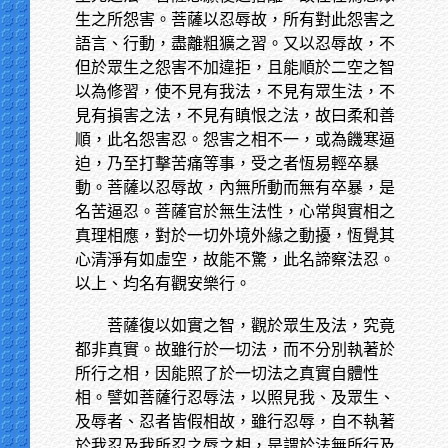
生之所怨害。菩薩以忍辱故，所有對此怨害之
語言、行動，盡離粗獷之習。又以忍辱故，不
但於眾生之怨害不加違拒，且能順於二空之智
以為修習，使不見有我法，不見有眾生法，不
見有損害之法，不見有瞋恨之法，故曰柔和善
順，此名怨害忍。怨害之相不一，或為饑寒逼
迫，乃至打擊苦痛等事，受之者恆易輕卒暴
動。菩薩以忍辱故，內無所動而無有卒暴，是
名苦逼忍。菩薩官於無生法性，心常與實相之
真理相應，對於一切外境外緣之動擾，恆覺其
心清淨有如虛空，故能不驚，此名諦察法忍。
以上、均名有觀安樂行。
菩薩復以如實之智，觀於眾生及法，究竟
都非真實。故雖行於一切法，而不分別執著於
所行之相，因能照了於一切法之真實自體性
相。譬如菩薩行忍辱法，以照見我、及眾生、
及辱者、忍者皆假相故，雖行忍辱，自不執著
於我忍及我所忍之辱之相，是謂於法無所行及