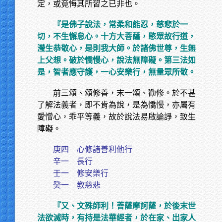
定，或竟悔其所習之已非也。
『是佛子說法，常柔和能忍，慈悲於一
切，不生懈怠心。十方大菩薩，愍眾故行道，
瀅生恭敬心，是則我大師。於諸佛世尊，生無
上父想。破於憍慢心，說法無障礙。第三法如
是，智者應守護，一心安樂行，無量眾所敬。
前三頌、頌修善，末一頌、勸修。於不甚
了解法義者，即不肯為說，是為憍慢，亦屬有
愛憎心，乖平等義，故於說法易啟論諍，致生
障礙。
庚四 心修諸善利他行
辛一 長行
壬一 修安樂行
癸一 教慈悲
『又、文殊師利！菩薩摩訶薩，於後末世
法欲滅時，有持是法華經者，於在家、出家人