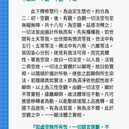
此下釋修慧行，為由定生慧也。約分為
二：初、空觀，後、有觀。自觀一切法空句至
無礙無障，共十八句，為空觀，茲逐次釋之：
一切法皆由遍計所執而有，先有種種我，如世
間有士夫等我，出世間有預流等我。世法中有
五行、五常等法，佛法中有六根、六塵等法。
皆因妄心分別，遂見有我法可得。而究其體
性，畢竟空寂，故曰一切法空。以人我、法我
二俱空故，一切法之實體於以顯現，故曰如實
相。以隨順於遍計所執，遂依之起顛倒所生染
法，若隨順真如實法，即為清淨依他起性故不
顛倒，以上為三性空觀。由觀一切法空，顯於
平等實相，遠離顛倒，故法體常住不動。凡可
進退移轉者為動，以能動故或隨上品進轉，或
隨下品退失。有為法若是，無為法不爾。此於
空觀之中，一一顯法體之實相。
『如虛空無所有性，一切語言道斷，不