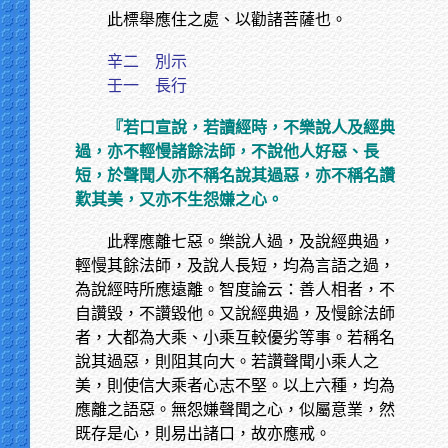
此標舉應住之處、以勸諸菩薩也。
辛二 別示
壬一 長行
『若口宣說，若讀經時，不樂說人及經典
過，亦不輕慢諸餘法師，不說他人好惡、長
短，於聲聞人亦不稱名說其過惡，亦不稱名讚
歎其美，又亦不生怨嫌之心。
此釋應離七惡。樂說人過，及說經典過，
輕慢其餘法師，及說人長短，均為言語之過，
為說經時所應遠離。智度論云：善人相者，不
自讚毀，不讚毀他。又說經典過，及慢餘法師
者，大都為大乘、小乘互較優劣等事。若稱名
說其過惡，則阻其向大。若讚聲聞小乘人之
美，則使信大乘者心志不堅。以上六種，均為
應離之語惡。無怨嫌聲聞之心，似屬意業，然
既存是心，則易出諸口，故亦應戒。