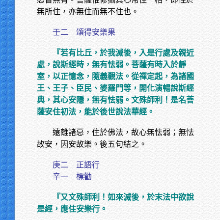
無所住，亦無住而無不住也。
壬二 頌得安樂果
『若有比丘，於我滅後，入是行處及親近
處，說斯經時，無有怯弱。菩薩有時入於靜
室，以正憶念，隨義觀法。從禪定起，為諸國
王、王子、臣民、婆羅門等，開化演暢說斯經
典，其心安隱，無有怯弱。文殊師利！是名菩
薩安住初法，能於後世說法華經。
遠離諸惡，住於佛法，故心無怯弱；無怯
故安，因安故樂。後五句結之。
庚二 正語行
辛一 標勸
『又文殊師利！如來滅後，於末法中欲說
是經，應住安樂行。