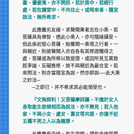
塞、優婆夷，亦不問訊。若於房中，若經行
處，若在講堂中，不共住止。或時來者，隨宜
說法，無所希求。
此應離劣友緣。求聲聞果者志在小乘，若
菩薩具有佛智，遇此小乘人，亦可隨緣攝受。
但此係初發心菩薩，始獲聞一乘境之行者。一
與親近，則彼聲聞人亦自各有其修證獨得之
處，菩薩或為所移以致退墮，或因所見互異致
起爭論，反礙進修，故不與親近為最合宜。若
來問法，則亦當隨宜為說。然亦即說──此大乘
之妙法─
─之即已，并不希求其必能領受也。
『文殊師利！又菩薩摩訶薩，不應於女人
身取能生欲想相而為說法，亦不樂見；若入他
家，不與小女、處女、寡女等共語，亦復不近
五種不男之人以為親厚。
此應離長染緣。能生欲想，謂能令彼起愛