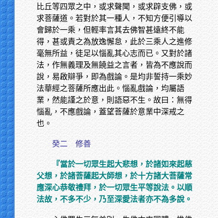
比丘等四眾之中，或求聲聞，或求辟支佛，或
求菩薩道。若對於其一種人，不知方便引導以
會歸於一乘，但輕率言其去佛智甚遠終不能
得，甚或責之為放逸懈怠，此於三乘人之進修
毫無所益，徒足以惱亂其心志而已。又對於諸
法，作無義理及無饒益之言者，皆為不應說而
說，易啟辯爭，即為戲論。是均非誓持一乘妙
法華經之菩薩所應出此。惱亂戲論，均屬語
業，然能謹之於意，則語惡不生。故曰：無得
惱亂，不應戲論，蓋望菩薩於意業中深戒之
也。
癸二 修善
『當於一切眾生起大悲想，於諸如來起慈
父想，於諸菩薩起大師想，於十方諸大菩薩常
應深心恭敬禮拜，於一切眾生平等說法。以順
法故，不多不少，乃至深愛法者亦不為多說。