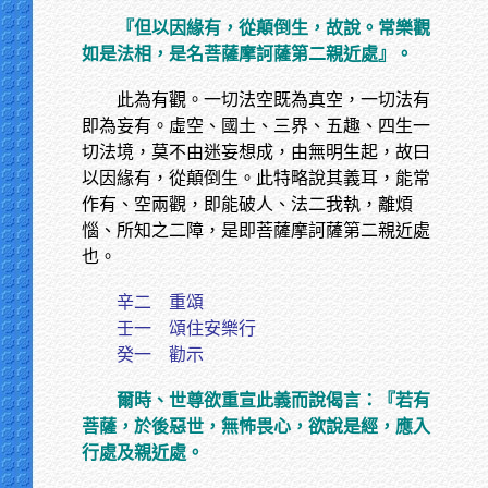
『但以因緣有，從顛倒生，故說。常樂觀
如是法相，是名菩薩摩訶薩第二親近處』。
此為有觀。一切法空既為真空，一切法有
即為妄有。虛空、國土、三界、五趣、四生一
切法境，莫不由迷妄想成，由無明生起，故曰
以因緣有，從顛倒生。此特略說其義耳，能常
作有、空兩觀，即能破人、法二我執，離煩
惱、所知之二障，是即菩薩摩訶薩第二親近處
也。
辛二 重頌
壬一 頌住安樂行
癸一 勸示
爾時、世尊欲重宣此義而說偈言：『若有
菩薩，於後惡世，無怖畏心，欲說是經，應入
行處及親近處。