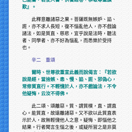
歎』。
此釋意離諸惡之果。菩薩既無嫉妒、諂、
誑，亦不求人長短，復不惱亂他人，亦不戲論
諸法，如是質直、慈悲，宜乎說是法時，聽法
者、同學者、亦不好為惱亂，而悉樂於受持
也。
辛二 重頌
爾時、世尊欲重宣此義而說偈言：『若欲
說是經，當捨嫉、恚、慢、諂、誑、邪偽心，
常修質直行。不輕懱於人，亦不戲論法，不令
他疑悔，云汝不得佛。
此二頌、頌離惡。質、謂質樸，直、謂直
心。能質直，故遠離諸惡。又不欲以此質直表
示於人，故無輕懱他人之意。疑悔、即惱他之
結果。行者聞言生惱之後，或疑所習之是非莫