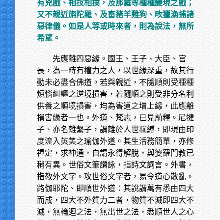
有兇戲、相扠相撲，及那羅等種種變現之戲；
又不親近旃陀羅、及畜豬羊雞狗、畋獵漁捕諸
惡律儀。如是人等或時來者，則為說法，無所
希望。
先應離四惡緣。國王、王子、大臣、官
長，為一時有權力之人，以世緣深重，故其行
動未必盡合佛道。若與親近，不隨順則受種種
煩惱糾纏之逆境損害，若隨順之則受非分名利
供養之順境損害，均為害道之增上緣，此應離
損害緣者一也。外道、梵志，已見前釋。尼犍
子、亦名離繫子，謂離於人世羈縛，即現由印
度流入英美之瑜伽外道。其生活務簡單，亦修
禪定，求神通，自謂永得解脫，與婆羅門教已
稍有異。世俗文筆讚詠，指詩文詞言。外書，
指教外文字。攻世俗文字者，易令道心散亂。
路伽耶陀、即順世外道：其說謂萬有悉由四大
而成，四大不外質力二者，物質不滅即四大不
滅，無輪迴之法，無出世之法，悉順世人之心