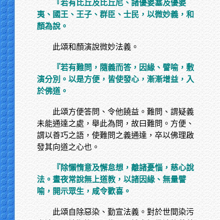
『若有比丘及比丘尼、諸優婆塞及優婆
夷、國王、王子、群臣、士民，以微妙義，和
顏為說。
此頌和顏演說微妙法義。
『若有難問，隨義而答，因緣、譬喻，敷
演分別。以是方便，皆使發心，漸漸增益，入
於佛道。
此頌方便答問、令他饒益。難問、謂疑義
未能通達之處，舉此為問，故曰難問。方便、
謂以善巧之語，使難問之義通達，卒以佛理啟
發其向道之心也。
『除懶惰意及懈怠想，離諸憂惱，慈心說
法。晝夜常說無上道教，以諸因緣、無量譬
喻，開示眾生，咸令歡喜。
此頌自除惡染、勤宣法義。對於世間染污