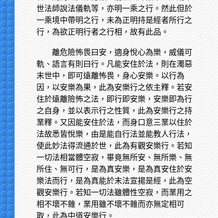
世法師說法儀軌等，亦明一乘之行。然此但於
一乘境中帶明之行，未為正明持是經者所行之
行，為欲正明行者之行相，故有此品。
離危險怖畏曰安，適身悅心為樂，威儀可
軌、語言有則曰行。凡能安住於法，則在濁惡
末世中，即可遠離怖畏，身心安樂。以行為
因，以安樂為果，此為安樂行之依主釋。若安
住於遠離險怖之法，即行即安樂，安樂即為行
之自身，並以表示行之性質，此為安樂行之持
業釋。又因能安住於法，而身口意三業以住於
法故悉皆悅樂，由是能自行法並能教人行法，
使此妙法得流通於世，此為有觀安樂行。若知
一切法相當體空寂，畢竟無所安、無所樂、無
所住、無可行，是為真安樂，是為真安住於安
樂法而行，是為真能於末法宣揚是經，此為空
觀安樂行。若知一切法雖體性空寂，而業用之
相不壞不雜，業用雖不壞不雜而亦無定相可
取，此為中道安樂行。