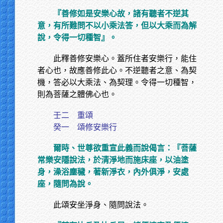
『善修如是安樂心故，諸有聽者不逆其
意，有所難問不以小乘法答，但以大乘而為解
說，令得一切種智』。
此釋善修安樂心。蓋所住者安樂行，能住
者心也，故應善修此心。不逆聽者之意、為契
機，答必以大乘法、為契理。令得一切種智，
則為菩薩之體佛心也。
壬二 重頌
癸一 頌修安樂行
爾時、世尊欲重宣此義而說偈言：『菩薩
常樂安隱說法，於清淨地而施床座，以油塗
身，澡浴塵穢，著新淨衣，內外俱淨，安處
座，隨問為說。
此頌安坐淨身、隨問說法。