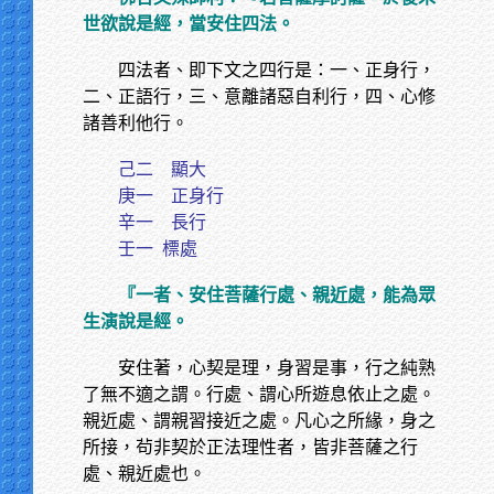
世欲說是經，當安住四法。
四法者、即下文之四行是：一、正身行，
二、正語行，三、意離諸惡自利行，四、心修
諸善利他行。
己二 顯大
庚一 正身行
辛一 長行
壬一
標處
『一者、安住菩薩行處、親近處，能為眾
生演說是經。
安住著，心契是理，身習是事，行之純熟
了無不適之謂。行處、謂心所遊息依止之處。
親近處、謂親習接近之處。凡心之所緣，身之
所接，茍非契於正法理性者，皆非菩薩之行
處、親近處也。