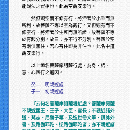
能觀法之實相也。此為空觀安樂行。
然但觀空而不修有行，將滯著於小乘而無
所利，故菩薩不專以空為觀行。又但觀有而不
修空行，將滯著於生死而無所證，故菩薩不專
於有起分別。故曰：亦不行不分別。菩四於空
有兩俱無住，若心有住即為非住也，此名中道
觀安樂行。
以上總名菩薩摩訶薩行處，為身、語、
意、心四行之通因。
癸二 明親近處
子一 初親近處
『云何名菩薩摩訶薩親近處？菩薩摩訶薩
不親近國王、王子、大臣、官長；不親近諸外
道、梵志、尼犍子等，及造世俗文筆、讚詠外
書、及路伽耶陀、逆路伽耶陀者；亦不親近諸