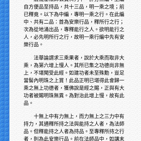
自方便品至持品，共十三品，明一乘之境；前
已釋竟。以下為中編，專明一乘之行。在此編
中、共有二品：首為安樂行品，釋所行之行；
次為從地涌出品，專釋能行之人。欲明能行之
人，必先明所行之行，故明一乘行編中先有安
樂行品。
法華論謂求三乘果者，說於大乘而取非大
乘，為第六增上慢人。其所已集之功德尚非無
上，不堪聞受此經。如建功者未至殊勳，豈足
當髻內明珠之上賞！此品正明已堪得此會歸一
乘之無上功德者，獲佛說是經之賜，正與有大
功者被賜明珠無異。為對治此增上慢，故有此
品。
十無上中有力無上，而力無上之三力中有
持力，其通釋所持之法與能持之人者，為法師
品。但釋能持之人者為持品。至專釋所持之行
者，則為此安樂行品。前在法師品中，如講末