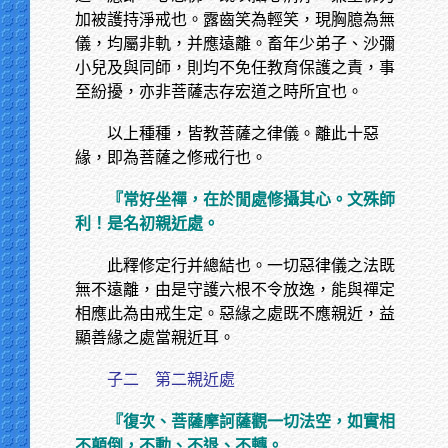
加被護持淨戒也。露齒笑為輕笑，現胸臆為無
儀，均屬非軌，并應遠離。畜年少弟子、沙彌
小兒及與同師，則均不免任教育保護之責，事
至紛擾，亦非菩薩志存宏道之時所宜也。
以上種種，皆教菩薩之律儀。離此十惡
緣，即為菩薩之修戒行也。
『常好坐禪，在於閒處修攝其心。文殊師
利！是名初親近處。
此釋修定行并總結也。一切惡律儀之法既
無不遠離，由是守護六根不令放逸，能與禪定
相應此為由戒生定。惡緣之處既不應親近，益
顯善緣之處當親近耳。
子二 第二親近處
『復次、菩薩摩訶薩觀一切法空，如實相
不顛倒，不動、不退、不轉。