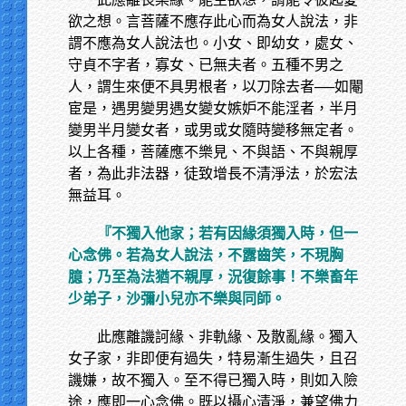
欲之想。言菩薩不應存此心而為女人說法，非
謂不應為女人說法也。小女、即幼女，處女、
守貞不字者，寡女、已無夫者。五種不男之
人，謂生來便不具男根者，以刀除去者──如閹
宦是，遇男變男遇女變女嫉妒不能淫者，半月
變男半月變女者，或男或女隨時變移無定者。
以上各種，菩薩應不樂見、不與語、不與親厚
者，為此非法器，徒致增長不清淨法，於宏法
無益耳。
『不獨入他家；若有因緣須獨入時，但一
心念佛。若為女人說法，不露齒笑，不現胸
臆；乃至為法猶不親厚，況復餘事！不樂畜年
少弟子，沙彌小兒亦不樂與同師。
此應離譏訶緣、非軌緣、及散亂緣。獨入
女子家，非即便有過失，特易漸生過失，且召
譏嫌，故不獨入。至不得已獨入時，則如入險
途，應即一心念佛。既以攝心清淨，兼望佛力