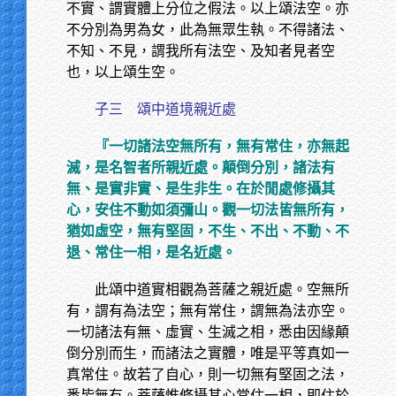
不實、謂實體上分位之假法。以上頌法空。亦
不分別為男為女，此為無眾生執。不得諸法、
不知、不見，謂我所有法空、及知者見者空
也，以上頌生空。
子三 頌中道境親近處
『一切諸法空無所有，無有常住，亦無起
滅，是名智者所親近處。顛倒分別，諸法有
無、是實非實、是生非生。在於閒處修攝其
心，安住不動如須彌山。觀一切法皆無所有，
猶如虛空，無有堅固，不生、不出、不動、不
退、常住一相，是名近處。
此頌中道實相觀為菩薩之親近處。空無所
有，謂有為法空；無有常住，謂無為法亦空。
一切諸法有無、虛實、生滅之相，悉由因緣顛
倒分別而生，而諸法之實體，唯是平等真如一
真常住。故若了自心，則一切無有堅固之法，
悉皆無有。菩薩惟修攝其心常住一相，即住於