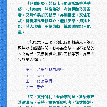
『我滅度後，若有比丘能演說斯妙法華
經，心無嫉恚、諸惱障礙，亦無憂愁及罵詈
者，又無怖畏加刀杖等，亦無擯出，安住忍
故。智者如是善修其心，能住安樂，如我上
說。其人功德，千萬億劫，算數譬喻說不能
盡。
心無嫉恚下二頌，頌比丘能離諸惡。謂心
既無嫉恚諸惱障礙，心亦無憂愁，復不憂愁於
人之罵詈，又無怖畏於加以刀杖等事，亦無怖
畏於受人擯出也。
庚三 意離諸惡自利行
辛一 長行
壬一 修安樂行
癸一 離惡
『又、文殊師利！菩薩摩訶薩，於後末世
法欲滅時，受持、讀誦斯經典者，無懷嫉妒、