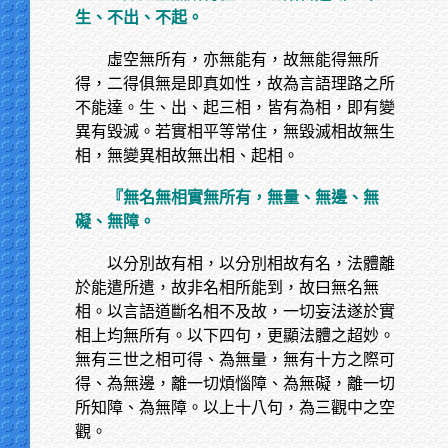
生、不出、不起。
虛空無所有，亦無能有，故無能得無所
得，二得俱無是即真如性，故為言語理路之所
不能達。生、出、起三相，皆有為相，即有變
異有毀滅。若實相平等常住，無毀滅相故無生
相，無變異相故無出相、起相。
『無名無相實無所有，無量、無邊、無
礙、無障。
以分別故有相，以分別相故有名，法體離
於能遣所遣，故非名相所能到，故曰無名無
相。以言語道斷名相不及故，一切妄法遂於實
相上均無所有。以下四句，更顯法體之超妙。
無有三世之相可得、為無量，無有十方之際可
得、為無邊，離一切煩惱障、為無礙，離一切
所知障、為無障。以上十八句，為三觀中之空
觀。