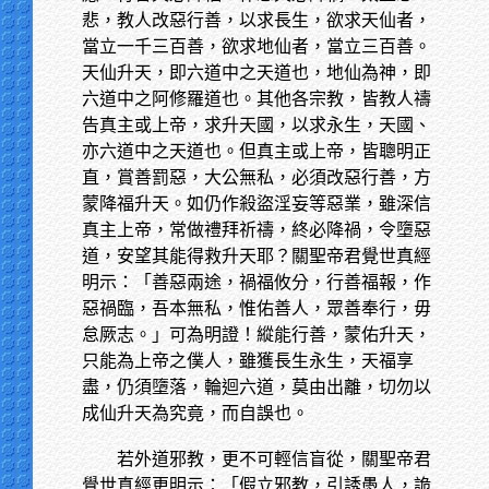
悲，教人改惡行善，以求長生，欲求天仙者，
當立一千三百善，欲求地仙者，當立三百善。
天仙升天，即六道中之天道也，地仙為神，即
六道中之阿修羅道也。其他各宗教，皆教人禱
告真主或上帝，求升天國，以求永生，天國、
亦六道中之天道也。但真主或上帝，皆聰明正
直，賞善罰惡，大公無私，必須改惡行善，方
蒙降福升天。如仍作殺盜淫妄等惡業，雖深信
真主上帝，常做禮拜祈禱，終必降禍，令墮惡
道，安望其能得救升天耶？關聖帝君覺世真經
明示：「善惡兩途，禍福攸分，行善福報，作
惡禍臨，吾本無私，惟佑善人，眾善奉行，毋
怠厥志。」可為明證！縱能行善，蒙佑升天，
只能為上帝之僕人，雖獲長生永生，天福享
盡，仍須墮落，輪迴六道，莫由出離，切勿以
成仙升天為究竟，而自誤也。
若外道邪教，更不可輕信盲從，關聖帝君
覺世真經更明示：「假立邪教，引誘愚人，詭