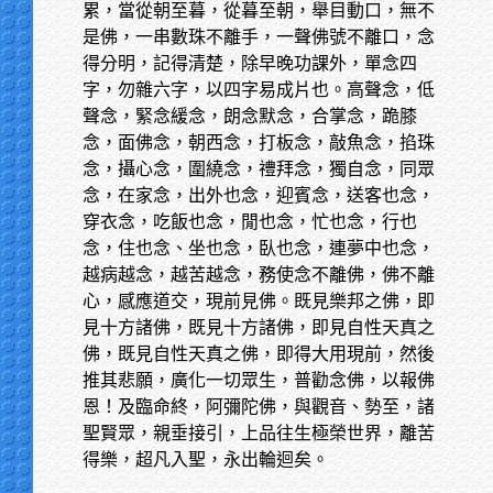
累，當從朝至暮，從暮至朝，舉目動口，無不
是佛，一串數珠不離手，一聲佛號不離口，念
得分明，記得清楚，除早晚功課外，單念四
字，勿雜六字，以四字易成片也。高聲念，低
聲念，緊念緩念，朗念默念，合掌念，跪膝
念，面佛念，朝西念，打板念，敲魚念，掐珠
念，攝心念，圍繞念，禮拜念，獨自念，同眾
念，在家念，出外也念，迎賓念，送客也念，
穿衣念，吃飯也念，閒也念，忙也念，行也
念，住也念、坐也念，臥也念，連夢中也念，
越病越念，越苦越念，務使念不離佛，佛不離
心，感應道交，現前見佛。既見樂邦之佛，即
見十方諸佛，既見十方諸佛，即見自性天真之
佛，既見自性天真之佛，即得大用現前，然後
推其悲願，廣化一切眾生，普勸念佛，以報佛
恩！及臨命終，阿彌陀佛，與觀音、勢至，諸
聖賢眾，親垂接引，上品往生極榮世界，離苦
得樂，超凡入聖，永出輪迴矣。