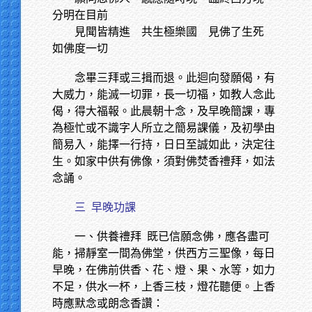
分明在目前
見聞皆精進
共生極樂國 見佛了生死
如佛度一切
念畢三拜或三揖而退。此迴向發願偈，有
大威力，能滅一切罪，長一切福，如教人念此
偈，得大福報。此晨朝十念，及早晚簡課，專
為極忙或不識字人所立之簡易課儀，及初學由
簡易入，能擇一行持，日日至誠如此，決定往
生。如家中供有佛像，須對佛焚香禮拜，如法
念誦。
三
早晚功課
一、供養禮拜
既已信願念佛，應各盡可
能，掃靜室一間為佛堂，供西方三聖像，每日
早晚，在佛前供香、花、燈、果、水等，如力
不足，供水一杯，上香三枝，燈花聽便。上香
時應默念或朗念香讚：