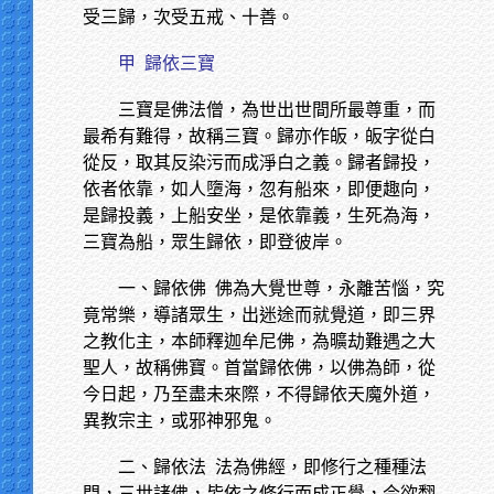
受三歸，次受五戒、十善。
甲
歸依三寶
三寶是佛法僧，為世出世間所最尊重，而
最希有難得，故稱三寶。歸亦作皈，皈字從白
從反，取其反染污而成淨白之義。歸者歸投，
依者依靠，如人墮海，忽有船來，即便趣向，
是歸投義，上船安坐，是依靠義，生死為海，
三寶為船，眾生歸依，即登彼岸。
一、歸依佛
佛為大覺世尊，永離苦惱，究
竟常樂，導諸眾生，出迷途而就覺道，即三界
之教化主，本師釋迦牟尼佛，為曠劫難遇之大
聖人，故稱佛寶。首當歸依佛，以佛為師，從
今日起，乃至盡未來際，不得歸依天魔外道，
異教宗主，或邪神邪鬼。
二、歸依法
法為佛經，即修行之種種法
門，三世諸佛，皆依之修行而成正覺，今欲翻