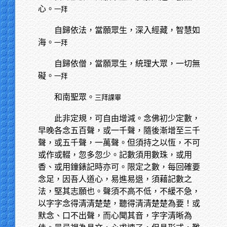
心。
一拜
自歸依法，當願眾生，深入經藏，智慧如
海。
一拜
自歸依僧，當願眾生，統理大眾，一切無
礙。
一拜
和南聖眾。
三拜課畢
此非定規，可自由增減。念佛初少定數，
早晚各念五百聲，或一千聲，隨後漸增至三千
聲，或五千聲，一萬聲。但須持之以恆，不可
或作或輟，忽多忽少。記數須用數珠，或用
香、或用鐘錶記時亦可。限定之數，每回確要
念足，因吾人道心，易進易退，須藉記數之
法，堅其志願也。聲須不高不低，不緩不急，
以字字念得清清楚楚，聽得清清楚楚為要！或
默念、口不出聲，而心聞其音，字字清晰為