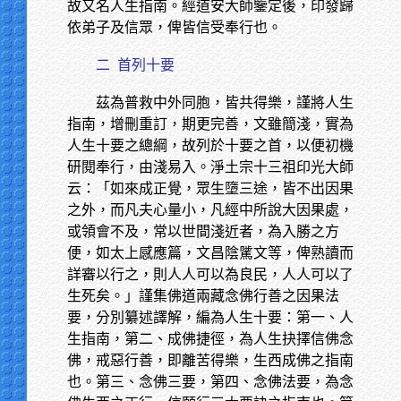
故又名人生指南。經道安大師鑒定後，印發歸
依弟子及信眾，俾皆信受奉行也。
二
首列十要
茲為普救中外同胞，皆共得樂，謹將人生
指南，增刪重訂，期更完善，文雖簡淺，實為
人生十要之總綱，故列於十要之首，以便初機
研閱奉行，由淺易入。淨土宗十三祖印光大師
云：「如來成正覺，眾生墮三途，皆不出因果
之外，而凡夫心量小，凡經中所說大因果處，
或領會不及，常以世間淺近者，為入勝之方
便，如太上感應篇，文昌陰騭文等，俾熟讀而
詳審以行之，則人人可以為良民，人人可以了
生死矣。」謹集佛道兩藏念佛行善之因果法
要，分別纂述譯解，編為人生十要：第一、人
生指南，第二、成佛捷徑，為人生抉擇信佛念
佛，戒惡行善，即離苦得樂，生西成佛之指南
也。第三、念佛三要，第四、念佛法要，為念