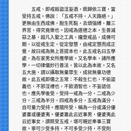
五戒、即戒殺盜淫妄酒，既歸依三寶，當
受持五戒。佛說：「五戒不持，人天路絕。」
更無由生西成佛，脫生死黏，去煩惱縛，離三
界苦，得究竟樂也。因戒為道德之本，生善滅
惡之基，超凡入聖之工具，纔登戒品，成佛可
期，以從戒生定，從定發慧，由戒定慧而成正
覺，故曰戒為無上菩提本也。此五戒名曰五學
處，為在家男女所應學故。又名學本，諸所應
學，一切律儀妙行善法，皆以此為本故。又名
五大施，謂以攝取無量眾生，成就無量功德
故。此五戒即儒之五常：不殺生仁也，不偷盜
義也，不邪淫禮也，不飲酒智也，不妄語信
也。應先學後受，受持一戒為一分，二戒為少
分，三戒為半分，四戒為多分，五戒為滿分，
自可量力受持。應隨所受，稱為一分或滿分優
婆塞或優婆夷。優婆塞此云近事男，優婆夷此
云近事女，謂既受五戒，堪可親近奉事三寶
故。寧可少受多持，不可多受少持，不受則