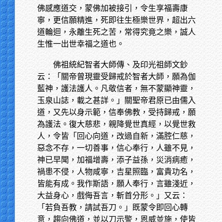
佛感應道交，蒙佛加被接引，令生享福壽康
寧，更信願精進，死即往生極樂世界，超出六
道輪迴，永離生死之苦，常得究竟之樂，誠人
生惟一出世幸福之道也。
佛祖統紀智者大師傳、及印光祖師文鈔
云：「關帝曾現靈受歸戒於智者大師，願為伽
藍神，護法護人。凡敬信者，無不蒙顯神靈，
玉泉山誌，載之甚詳。」關聖帝君原已由儒入
道，又先以身示範，信奉佛教，受持歸戒，願
為護法。復大慈悲，親降覺世真經，以覺世救
人，令皆「回心向道，改過自新，滿腔仁慈，
惡念不存，一切善事，信心奉行，人雖不見，
神已早聞，加福增壽，添子益孫，災消病癒，
禍患不侵，人物咸寧，吉星照臨，富貴功名，
皆能有成。我作斯語，願人奉行，言雖淺近，
大益身心，戲侮吾言，斬首分形。」又云：
「若負吾教，請試吾刀。」既蒙令即回心轉
意，趨向佛道，並以刀示警，恩威並施，使皆