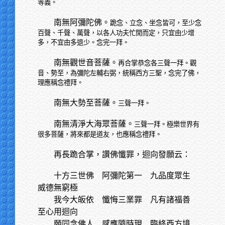
等義。
南無阿彌陀佛。
跪念、立念、坐念皆可，至少念
百聲、千聲、萬聲，以各人功夫忙閒而定，只宜由少增
多，不宜由多退少。念完一拜。
南無觀世音菩薩。
再合掌恭念各三聲一拜。觀
音、勢至，為彌陀左輔右弼，統稱西方三聖，念完了佛，
理應稱念禮拜。
南無大勢至菩薩。
三聲一拜。
南無清淨大海眾菩薩。
三聲一拜。極樂世界有
很多菩薩，將來都是道友，也應稱念禮拜。
再長跪合掌，讚佛懺罪，迴向發願云：
十方三世佛
阿彌陀第一 九品度眾生
威德無窮極
我今大皈依
懺悔三業罪 凡有諸福善
至心用迴向
願同念佛人
感應隨時現 臨終西方境