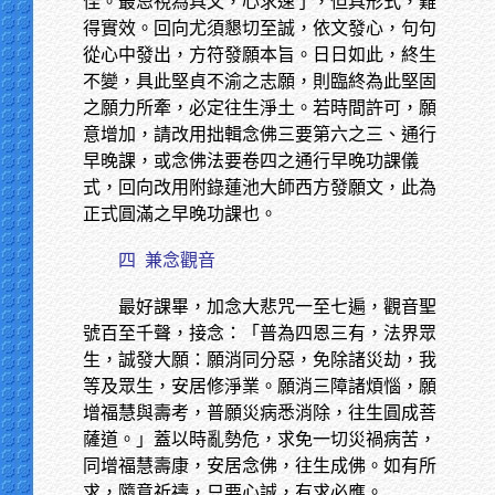
佳。最忌視為具文，心求速了，但具形式，難
得實效。回向尤須懇切至誠，依文發心，句句
從心中發出，方符發願本旨。日日如此，終生
不變，具此堅貞不渝之志願，則臨終為此堅固
之願力所牽，必定往生淨土。若時間許可，願
意增加，請改用拙輯念佛三要第六之三、通行
早晚課，或念佛法要卷四之通行早晚功課儀
式，回向改用附錄蓮池大師西方發願文，此為
正式圓滿之早晚功課也。
四
兼念觀音
最好課畢，加念大悲咒一至七遍，觀音聖
號百至千聲，接念：「普為四恩三有，法界眾
生，誠發大願：願消同分惡，免除諸災劫，我
等及眾生，安居修淨業。願消三障諸煩惱，願
增福慧與壽考，普願災病悉消除，往生圓成菩
薩道。」蓋以時亂勢危，求免一切災禍病苦，
同增福慧壽康，安居念佛，往生成佛。如有所
求，隨意祈禱，只要心誠，有求必應。