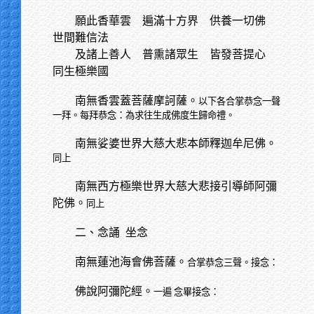
願此香華雲
遍滿十方界 供養一切佛
世間難信法
及諸上善人
普熏諸眾生 皆發菩提心
同生極樂國
南無香雲蓋菩薩摩訶薩。
以下各合掌恭念一聲
一拜。每拜恭念：為求往生成佛度生歸命禮。
南無娑婆世界大慈大悲本師釋迦牟尼佛。
同上
南無西方極樂世界大慈大悲接引導師阿彌
陀佛。
同上
二、念誦
坐念
南無蓮池海會佛菩薩。
合掌恭念三聲。接念：
佛說阿彌陀經。
一遍 念畢接念：