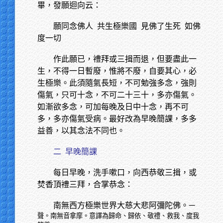
畢，發願迴向云：
願同念佛人
共生極樂國 見佛了生死 如佛
度一切
作此願已，禮拜或三揖而退，但要盡此一
生，不得一日暫廢，惟將不廢，自要其心，必
生極樂。此須隨氣長短，不可勉強多念，強則
傷氣，只可十念，不可二十三十，多亦傷氣。
如漸欲多念，可加每晚及日中十念，再不可
多，多亦傷氣受病。最好改為早晚簡課，多多
益善，以其念法不同也。
二
早晚簡課
每日早晚，洗手嗽口，向西恭敬三揖，或
焚香頂禮三拜，合掌恭念：
南無西方極樂世界大慈大悲阿彌陀佛。
一
聲。南無音拿摩。意譯為歸命、歸依、敬禮、救我、度我