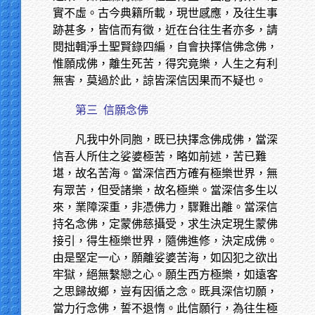
實不虛。古今典籍所載，現世感應，及往生事
跡甚多，皆信而有徵，近在台往生者亦多，請
閱拙輯淨土聖賢錄四編，自會抉擇信佛念佛，
惟願成佛，離生死苦，得究竟樂，人生之有利
無害，莫過於此，諒皆深信因果而不疑也。
第三
信願念佛
凡我中外同胞，既已抉擇念佛成佛，當深
信吾人所住之娑婆極苦，略如前述，苦已難
堪，故名苦海。當深信西方確有極樂世界，無
有眾苦，但受諸樂，故名極樂。當深信多生以
來，業障深重，非憑佛力，驟難出離。當深信
持名念佛，定蒙佛慈攝受，求生決定現生蒙佛
接引，得生極樂世界，隨佛進修，決定成佛。
由是堅定一心，願離娑婆苦海，如囚犯之欲出
牢獄，絕無繫戀之心。願生西方極樂，如遠客
之思歸故鄉，豈有因循之念。既具深信切願，
當力行念佛，誓不退惰。此信願行，為往生極