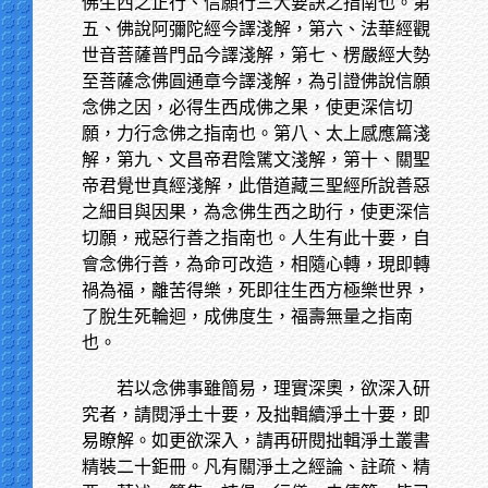
佛生西之正行、信願行三大要訣之指南也。第
五、佛說阿彌陀經今譯淺解，第六、法華經觀
世音菩薩普門品今譯淺解，第七、楞嚴經大勢
至菩薩念佛圓通章今譯淺解，為引證佛說信願
念佛之因，必得生西成佛之果，使更深信切
願，力行念佛之指南也。第八、太上感應篇淺
解，第九、文昌帝君陰騭文淺解，第十、關聖
帝君覺世真經淺解，此借道藏三聖經所說善惡
之細目與因果，為念佛生西之助行，使更深信
切願，戒惡行善之指南也。人生有此十要，自
會念佛行善，為命可改造，相隨心轉，現即轉
禍為福，離苦得樂，死即往生西方極樂世界，
了脫生死輪迴，成佛度生，福壽無量之指南
也。
若以念佛事雖簡易，理實深奧，欲深入研
究者，請閱淨土十要，及拙輯續淨土十要，即
易瞭解。如更欲深入，請再研閱拙輯淨土叢書
精裝二十鉅冊。凡有關淨土之經論、註疏、精