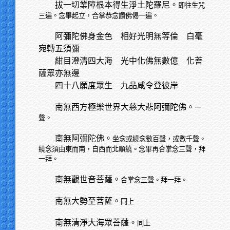
拔一切業障根本得生淨土陀羅尼。
即往生咒
三遍。念畢起立，合掌恭念讚佛偈一遍。
阿彌陀佛身金色
相好光明無等倫 白毫
宛轉五須彌
紺目澄清四大海
光中化佛無數億 化菩
薩眾亦無邊
四十八願度眾生
九品咸令登彼岸
南無西方極樂世界大慈大悲阿彌陀佛。
一
聲。
南無阿彌陀佛。
坐念或繞念數百聲，或數千聲。
繞念須由東而南，自西而北順繞。念畢再合掌念三聲，拜
一拜。
南無觀世音菩薩。
合掌念三聲。拜一拜。
南無大勢至菩薩。
同上
南無清淨大海眾菩薩。
同上