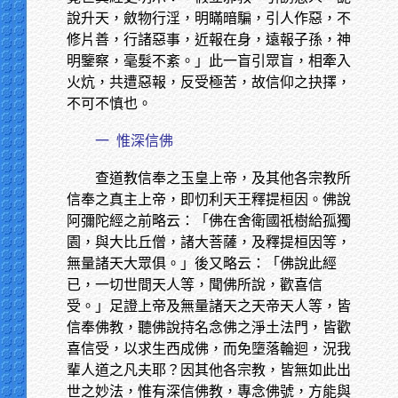
說升天，斂物行淫，明瞞暗騙，引人作惡，不
修片善，行諸惡事，近報在身，遠報子孫，神
明鑒察，毫髮不紊。」此一盲引眾盲，相牽入
火炕，共遭惡報，反受極苦，故信仰之抉擇，
不可不慎也。
一
惟深信佛
查道教信奉之玉皇上帝，及其他各宗教所
信奉之真主上帝，即忉利天王釋提桓因。佛說
阿彌陀經之前略云：「佛在舍衛國祇樹給孤獨
園，與大比丘僧，諸大菩薩，及釋提桓因等，
無量諸天大眾俱。」後又略云：「佛說此經
已，一切世間天人等，聞佛所說，歡喜信
受。」足證上帝及無量諸天之天帝天人等，皆
信奉佛教，聽佛說持名念佛之淨土法門，皆歡
喜信受，以求生西成佛，而免墮落輪迴，況我
輩人道之凡夫耶？因其他各宗教，皆無如此出
世之妙法，惟有深信佛教，專念佛號，方能與