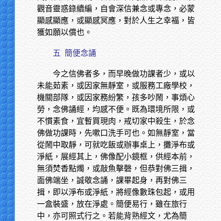
觀音靈惑錄續編，自會深信兼念或專念，必蒙
顯感顯應，或顯感冥應，對於人生之幸福，皆
獲如願以償也。
五
簡便念誦
今之信佛者多，而早晚做功課者少，或以
未能茹素，或因家無靜室，或服務工廠學校，
機關部隊，或因家務紛繁，孩多吵鬧，事煩心
勞，念佛誦經，均感不便。既為環境所限，或
不慣素食，宜暫買現肉，戒切家中殺生，於念
佛做功課時，先嗽口洗手可也。如無靜室，當
從鬧中取靜，可就吃飯或辦事桌上，攤淨布或
淨紙，展經其上，佛像配小鏡框，供經本前，
無須焚香點燭，或敲魚擊磬，但恭對佛三揖，
面佛端坐，誠敬念誦，課畢起身，再對佛三
揖，即以淨布或淨紙，將經像數珠包起，或用
一盒裝盛，放在淨處。簡便易行，雖在旅行
中，亦可照式行之。若能背熟經文，尤為簡