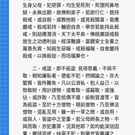
生身父母，犯逆罪，均生受死刑，死墮阿鼻地
獄，永無出期。故佛制弟子，若欲行仁，首持
殺戒，或自殺，或教他殺，或見殺隨喜，皆應
嚴戒。殺戒若持，輪迴自息，舉世若能持此殺
戒，則劫運潛消，天下太平矣。佛經廣說戒殺
放生之功德利益，經深難讀，當觀安士全書之
萬善先資，知殺生惡報，戒殺福報，自會嚴持
殺戒，以挽殺劫，而培福果也。
二、戒盜，即不偷盜
見得思義，不與不
取，稍知廉恥者，便能不犯。然細論之，非大
聖賢，皆所難免。凡以公濟私，剋人益己，以
勢取財，用計謀物，或奪取，或竊取，或強
佔，或詐取，乃至抵債不還，偷稅冒渡等，皆
為偷盜。至於十方僧物，現前僧物，乃至佛法
僧物，混亂互用，雖一針一草之微，或自用，
或與人，皆盜中之至重。若父母師長之物，不
與而取，亦犯重罪，況其他耶？如均能深信因
果，嚴持盜戒，絲毫不犯，則舉世皆義讓之