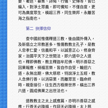
要、著述、纂集、詩偈、行儀、史傳等，皆已
編入，對淨土眾義，即可備知，不僅自度，更
可為廣度眾生，橫超三界，同生樂邦，永離苦
海之指南也。
第二
抉擇信仰
查中國前惟儒釋道三教，後由國外傳入，
及新倡立之宗教甚多。惟儒教教主孔子，是教
人忠孝仁愛，信義和平，以誠意正心，修身齊
家，治國平天下之世間法，即六道中之人道
也。釋即佛教，教主釋迦牟尼佛，明示善惡之
因果報應，禍福苦樂，皆自作自受，輪迴六
道，永無出期，佛大慈悲，特說淨土五經，教
人念佛行善，以消惡業，而離眾苦，臨命終
時，親垂接引，往生西方極樂世界，橫出三界
六道，圓成佛果之出世法也。
道教教主之太上感應篇，亦明示善惡之感
應，行善天必降福，作惡天必降禍，太上慈