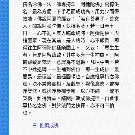
持名念佛一法，師專持念「阿彌陀佛」萬德洪
名，最為方便，下手易而成功高，用力少而得
效速。佛說阿彌陀經云：「若有善男子，善女
人，聞說阿彌陀佛，執持名號，若一日至七
日，一心不亂。其人臨命終時，阿彌陀佛，與
諸聖眾，現在其前，是人終時，心不顛倒，即
得往生阿彌陀佛極樂國土。」又云：「眾生生
者，皆是阿鞞跋致，其中多有一生補處。」阿
鞞跋致是梵語，意譯為不退轉，凡往生者，皆
不中途退轉，一生補到佛位，即一生成佛，最
簡易，最穩當，最極圓頓也。自應惟專持念佛
號，決不兼修實相、及觀想、觀像念佛，或禪
淨雙修，或捨淨參禪學密，以心不純一，或不
契機，難得實益。請閱拙輯成佛捷徑，自會惟
專持名念佛，對於法門之抉擇，亦不可不慎
也。
三
惟願成佛