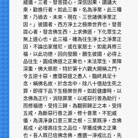
威儀。三者、發菩提心，深信因果，讀誦大
乘，勸進行者。如此三事，名為淨業，此三種
業，乃過去、未來、現在、三世諸佛淨業正
因。」彼國者、西方淨土之極樂世界也。發菩
提心者，發念佛生西，上求佛道，下化眾生之
無上道心也。此三福，確為往生淨土之淨業正
因，不論出家僧尼，或在家居士，如能具修三
福，以此功德，回向發願，願生彼國，必得上
品往生，圓成佛道之正果也。末法眾生，業障
深重，佛大慈悲，特於第十六觀大開稱之門，
令五逆十惡，應墮惡道之愚人，臨終具足十
念，稱佛名故，於念念中，除八十億劫生死之
罪，即得下品下生極樂世界。如趁健康時，以
念佛為正行，消除罪業，以戒惡行善為助行，
而修福德，受持三歸，為翻邪歸正之本，受持
五戒，為斷惡行善之源，修十善業，不犯威
儀，為清淨身口意三業之根，三業既淨，念佛
易成，必增高往生之品位，早獲成佛之正果
也。吾人既已信佛念佛，應選一淨戒比丘，先