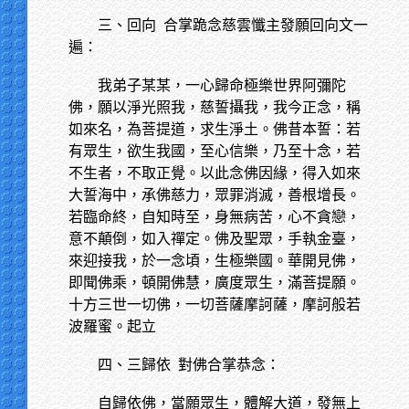
三、回向
合掌跪念慈雲懺主發願回向文一
遍：
我弟子某某，一心歸命極樂世界阿彌陀
佛，願以淨光照我，慈誓攝我，我今正念，稱
如來名，為菩提道，求生淨土。佛昔本誓：若
有眾生，欲生我國，至心信樂，乃至十念，若
不生者，不取正覺。以此念佛因緣，得入如來
大誓海中，承佛慈力，眾罪消滅，善根增長。
若臨命終，自知時至，身無病苦，心不貪戀，
意不顛倒，如入禪定。佛及聖眾，手執金臺，
來迎接我，於一念頃，生極樂國。華開見佛，
即聞佛乘，頓開佛慧，廣度眾生，滿菩提願。
十方三世一切佛，一切菩薩摩訶薩，摩訶般若
波羅蜜。起立
四、三歸依
對佛合掌恭念：
自歸依佛，當願眾生，體解大道，發無上