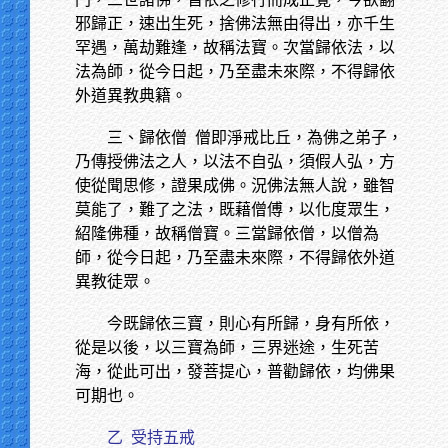
邪歸正，速出生死，捨佛法無由得出，亦千生
罕遇，萬劫難逢，故稱法寶。次當歸依法，以
法為師，從今日起，乃至盡未來際，不得歸依
外道異教典籍。
三、歸依僧
僧即淨戒比丘，為佛之弟子，
乃傳授佛法之人，以法不自弘，須假人弘，方
使從聞思修，證果成佛。況佛法無人說，雖智
莫能了，難了之法，既藉僧傅，以化度眾生，
紹隆佛種，故稱僧寶。三當歸依僧，以僧為
師，從今日起，乃至盡未來際，不得歸依外道
異教徒眾。
今既歸依三寶，則心有所歸，身有所依，
從是以後，以三寶為師，三界迷途，生死苦
海，從此可出，發菩提心，普勸歸依，均佛果
可期也。
乙
受持五戒