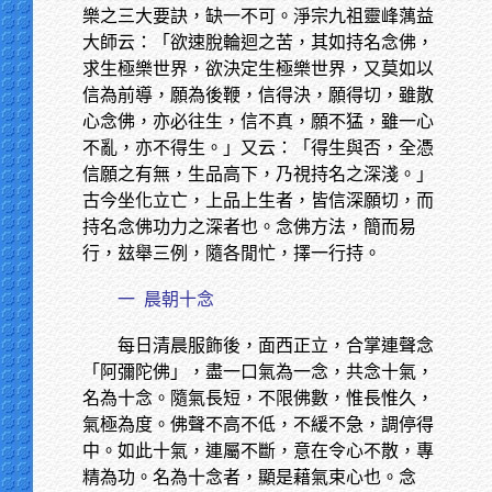
樂之三大要訣，缺一不可。淨宗九祖靈峰蕅益
大師云：「欲速脫輪迴之苦，其如持名念佛，
求生極樂世界，欲決定生極樂世界，又莫如以
信為前導，願為後鞭，信得決，願得切，雖散
心念佛，亦必往生，信不真，願不猛，雖一心
不亂，亦不得生。」又云：「得生與否，全憑
信願之有無，生品高下，乃視持名之深淺。」
古今坐化立亡，上品上生者，皆信深願切，而
持名念佛功力之深者也。念佛方法，簡而易
行，玆舉三例，隨各閒忙，擇一行持。
一
晨朝十念
每日清晨服飾後，面西正立，合掌連聲念
「阿彌陀佛」，盡一口氣為一念，共念十氣，
名為十念。隨氣長短，不限佛數，惟長惟久，
氣極為度。佛聲不高不低，不緩不急，調停得
中。如此十氣，連屬不斷，意在令心不散，專
精為功。名為十念者，顯是藉氣束心也。念