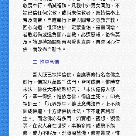
敬畏奉行，禍滅福臻。凡我中外男女同胞，不
論已信任何宗教，或尚未信教者，既皆信奉上
帝及關帝，自應奉行上帝與關帝之身教言教，
回心向道，惟深信佛，定蒙垂佑，福壽同增。
若敢戲侮或違負關帝言教，必遭惡報，後悔莫
及。請即持誦關聖帝君覺世真經，自會回心信
佛，而改過自新也。
二
惟專念佛
吾人既已抉擇信佛，自應專修持名念佛之
妙行，佛說八萬四千法門，皆可成佛，惟時當
末法，佛在大集經懸記云：「末法億億人修
行，罕一得道，惟依念佛，得度生死。」印光
祖師云：「九界眾生，離此念佛法門，上不能
圓成佛道，十方諸佛捨此法，下不能普利群
生。」而念佛亦有多門，如實相、觀想、觀像
等，在家人身在世網，事務多端，或勢不能
修，或力不暇及，況障深慧淺，修亦難成。惟