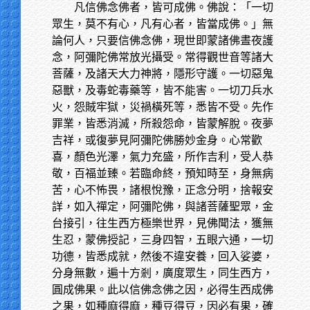
凡信佛念佛者，皆可成佛。佛說：「一切
眾生，莫不有心，凡有心者，皆當成佛。」無
論何人，只要信佛念佛，現世即蒙諸佛晝夜護
念，阿彌陀佛常放光攝受。常得觀世音等諸大
菩薩，及諸天大力神將，隱形守護。一切惡鬼
惡獸，及毒蛇毒藥等，皆不能害。一切刀兵水
火，怨賊牢獄，災禍橫死等，悉皆不受。先作
罪業，皆悉消滅，所殺怨命，皆蒙解脫。夜夢
吉祥，或復夢見阿彌陀佛勝妙金身。心常歡
喜，顏色光澤，氣力充盛，所作吉利，受人恭
敬，百福並臻。若臨命終，預知時至，身無病
苦，心不怖畏，諸根悅豫，正念分明，捨報安
詳，如入禪定，阿彌陀佛，與諸菩薩聖眾，金
台接引，往生西方極樂世界，見佛聞法，獲無
生忍，蒙佛授記，三身四智，五眼六通，一切
功德，皆悉成就，然後不違安養，回入娑婆，
分身無數，遍十方剎，廣度眾生，同生西方，
圓成佛果。此以信佛念佛之因，必得生西成佛
之果，如種麻得麻，種豆得豆，因必有果，確