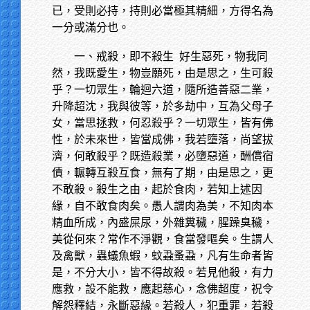
已，受則必持，持則必當極其精細，方得名為
一分或滿分也。
一、戒殺，即不殺生
好生惡死，物我同
然，我既愛生，物豈願死，由是思之，生可殺
乎？一切眾生，輪迴六道，隨所造善惡二業，
升降超沈，我與彼等，於多劫中，互為父母子
女，當思拯救，何忍殺乎？一切眾生，皆有佛
性，於未來世，皆當成佛，我若墮落，尚望拔
濟，何敢殺乎？既造殺業，必墮惡道，酬償宿
債，輾轉互殺互食，無有了期，由是思之，更
不敢殺。殺生之由，起於食肉，若知上述因
緣，自不敢食肉矣。愚人謂肉為美，不知肉本
精血所成，內盛屎尿，外雜糞穢，腥躁臭穢，
美從何來？常作不淨觀，食當發嘔矣。生謂人
及禽獸，蟲蟻魚蝦，蚊蝨蚤蝨，凡有生命者皆
是，不分大小，皆不得故殺。若見他殺，有力
應救，設不能救，應起慈心，念佛超度，祝令
解怨釋結，永斷惡緣。若殺人，犯重罪，若殺