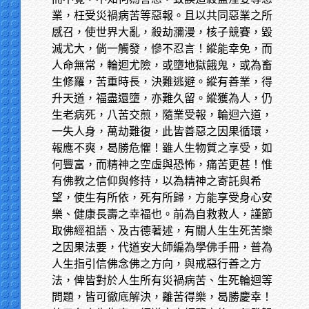
業，枉受災禍病苦等惡報。且以共同惡業之所
感召，使世界大亂，殺劫瀰漫，核子競賽，毀
滅尤大，倘一觸發，慘不忍言！縱能幸免，而
人命無常，輪迴尤險，或墮地獄餓鬼，或為畜
生修羅，苦重時長，決難逃避。縱有善業，得
升天道，福盡還墮，亦難久留。縱獲為人，仍
生老病死，八苦交煎，隨業受報，輪迴六道，
一失人身，萬劫難復，此皆善惡之因果循環，
報應不爽，曷勝危懼！雖人生物質之享受，如
何豐富，而精神之空虛與恐怖，痛苦更甚！惟
有佛教之信仰與修持，以為精神之寄託與希
望，使生有所依，死有所歸，方能享受身心安
樂、健康長壽之幸福也。前為自救救人，謹節
取佛經祖語、及古德著述，有關人生生死苦樂
之因果法要，代道安大師編為學佛手冊，普為
人生指引信佛念佛之方向，與戒惡行善之方
法，俾皆對於人生所有災禍病苦、生死輪迴等
問題，皆可徹底解決，離苦得樂，曷勝慶幸！