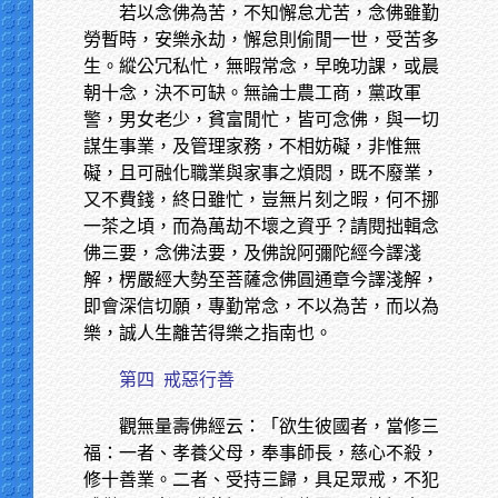
若以念佛為苦，不知懈怠尤苦，念佛雖勤
勞暫時，安樂永劫，懈怠則偷閒一世，受苦多
生。縱公冗私忙，無暇常念，早晚功課，或晨
朝十念，決不可缺。無論士農工商，黨政軍
警，男女老少，貧富閒忙，皆可念佛，與一切
謀生事業，及管理家務，不相妨礙，非惟無
礙，且可融化職業與家事之煩悶，既不廢業，
又不費錢，終日雖忙，豈無片刻之暇，何不挪
一茶之頃，而為萬劫不壞之資乎？請閱拙輯念
佛三要，念佛法要，及佛說阿彌陀經今譯淺
解，楞嚴經大勢至菩薩念佛圓通章今譯淺解，
即會深信切願，專勤常念，不以為苦，而以為
樂，誠人生離苦得樂之指南也。
第四 戒惡行善
觀無量壽佛經云：「欲生彼國者，當修三
福：一者、孝養父母，奉事師長，慈心不殺，
修十善業。二者、受持三歸，具足眾戒，不犯