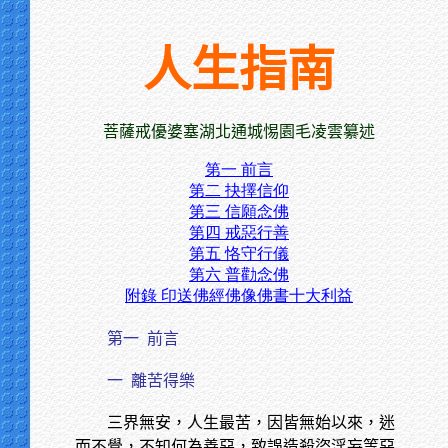
人生指南
菩薩戒優婆塞湖北通城惕園毛凌雲纂述
第一 前言
第二 抉擇信仰
第三 信願念佛
第四 戒惡行善
第五 恪守行儀
第六 普勸念佛
附錄 印送佛經佛像佛書十大利益
第一
前言
一
離苦得樂
三界無安，人生最苦，因皆無始以來，迷
而不覺，不知何為善惡，致誤造殺盜淫妄等惡