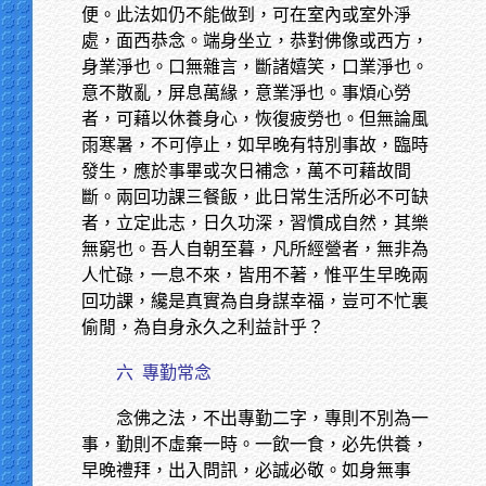
便。此法如仍不能做到，可在室內或室外淨
處，面西恭念。端身坐立，恭對佛像或西方，
身業淨也。口無雜言，斷諸嬉笑，口業淨也。
意不散亂，屏息萬緣，意業淨也。事煩心勞
者，可藉以休養身心，恢復疲勞也。但無論風
雨寒暑，不可停止，如早晚有特別事故，臨時
發生，應於事畢或次日補念，萬不可藉故間
斷。兩回功課三餐飯，此日常生活所必不可缺
者，立定此志，日久功深，習慣成自然，其樂
無窮也。吾人自朝至暮，凡所經營者，無非為
人忙碌，一息不來，皆用不著，惟平生早晚兩
回功課，纔是真實為自身謀幸福，豈可不忙裏
偷閒，為自身永久之利益計乎？
六
專勤常念
念佛之法，不出專勤二字，專則不別為一
事，勤則不虛棄一時。一飲一食，必先供養，
早晚禮拜，出入問訊，必誠必敬。如身無事