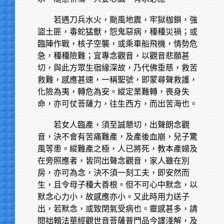
若遇刀兵水火，颱風地震，牢獄枷鎖，強
盜土匪，毒蛇猛獸，怨鬼惡病，種種災禍；或
臨陣作戰，核子空襲，或乘車船飛機，情勢危
急，種種險難；宜專念觀音，以觀音悲願甚
切，與此方眾生宿緣深故，乃代佛垂慈，救苦
救難，感應甚速，一稱聖號，即蒙尋聲救護，
化險為夷，轉危為安。縱定業難轉，喪身失
命，亦可仗菩薩力，往生西方，而出苦海也。
若女人臨產，須至誠懇切，出聲朗念觀
音，決不會有苦痛難產，及產後血崩，兒子驚
風等患。縱難產之極，人已將死，教本產婦及
在旁照應者，皆同出聲念觀音，家人雖在別
房，亦可為念，決不須一刻工夫，即安然而
生，且令母子種大善根。但不可心中默念，以
默念心力小，故感應亦小。又此時用力送子
出，若默念，或致閉氣受病也。靈感甚多，請
閱拙輯法華經觀世音菩薩普門品今譯淺解，及